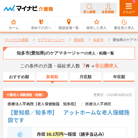
0
0
求人検索
会員登録
メニュー
ホーム
初めての方へ
面談会場一覧
保存した求人
最近見た求人
マイナビ介護職
ケアマネージャー
愛知県
知多市
愛知県のケアマ
知多市(愛知県)のケアマネージャー
の求人・転職一覧
7
この条件の介護・福祉求人数
非公開求人
件 ＋
おすすめ順
新着順
月収順
年収順
介護老人保健施設（老健）
更新日：2026年06月02日
医療法人平病院【老人保健施設 知多苑】
医療法人平病院
【愛知県／知多市】 アットホームな老人保健施
設です
月収
30.3万円
～程度（諸手当込み）