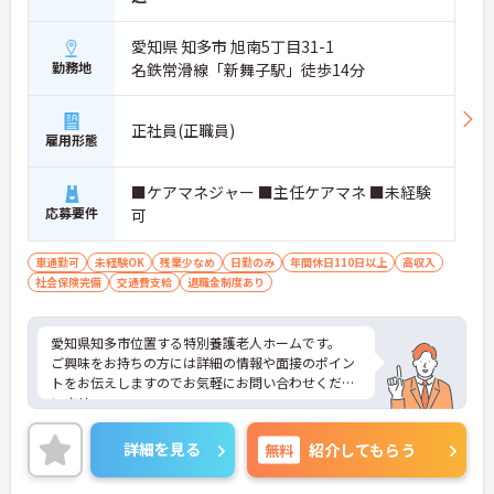
愛知県 知多市 旭南5丁目31-1
勤務地
名鉄常滑線「新舞子駅」徒歩14分
正社員(正職員)
雇用形態
■ケアマネジャー ■主任ケアマネ ■未経験
応募要件
可
車通勤可
未経験OK
残業少なめ
日勤のみ
年間休日110日以上
高収入
社会保険完備
交通費支給
退職金制度あり
愛知県知多市位置する特別養護老人ホームです。
ご興味をお持ちの方には詳細の情報や面接のポイン
トをお伝えしますのでお気軽にお問い合わせくださ
いませ。
詳細を見る
無料
紹介してもらう