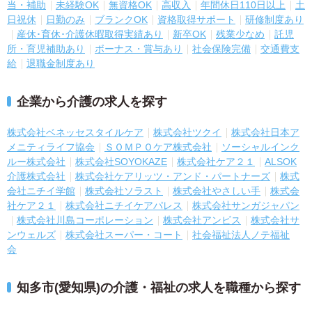
当・補助
未経験OK
無資格OK
高収入
年間休日110日以上
土
日祝休
日勤のみ
ブランクOK
資格取得サポート
研修制度あり
産休･育休･介護休暇取得実績あり
新卒OK
残業少なめ
託児
所・育児補助あり
ボーナス・賞与あり
社会保険完備
交通費支
給
退職金制度あり
企業から介護の求人を探す
株式会社ベネッセスタイルケア
株式会社ツクイ
株式会社日本ア
メニティライフ協会
ＳＯＭＰＯケア株式会社
ソーシャルインク
ルー株式会社
株式会社SOYOKAZE
株式会社ケア２１
ALSOK
介護株式会社
株式会社ケアリッツ・アンド・パートナーズ
株式
会社ニチイ学館
株式会社ソラスト
株式会社やさしい手
株式会
社ケア２１
株式会社ニチイケアパレス
株式会社サンガジャパン
株式会社川島コーポレーション
株式会社アンビス
株式会社サ
ンウェルズ
株式会社スーパー・コート
社会福祉法人ノテ福祉
会
知多市(愛知県)の介護・福祉の求人を職種から探す