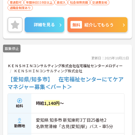
車通勤可
年間休日110日以上
高収入
社会保険完備
交通費支給
退職金制度あり
詳細を見る
無料
紹介してもらう
募集停止
更新日：2025年10月21日
ＫＥＮＳＨＩＮコンサルティング株式会社在宅福祉センターメロディー
ＫＥＮＳＨＩＮコンサルティング株式会社
【愛知県/知多市】 在宅福祉センターにてケア
マネジャー募集＜パート＞
時給
1,140円
～
給料
愛知県 知多市 新知東町3丁目25番地2
勤務地
名鉄常滑線「古見(愛知)駅」バス・車5分