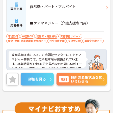
非常勤・パート・アルバイト
雇用形態
■ケアマネジャー（介護支援専門員）
応募要件
車通勤可
未経験OK
託児所・育児補助
資格取得サポート
産休･育休･介護休暇取得実績あり
社会保険完備
交通費支給
退職金制度あり
愛知県知多市にある、在宅福祉センターにてケアマ
ネジャー募集です。無料駐車場が完備されていま
す。終業時間が17時30分と早めなのも嬉しいポイン
トですね。ご興味をお持ちの方には詳細の情報や面
接のポイントをお伝えしますのでお気軽にお問い合
最新の募集状況を問
わせくださいませ。
詳細を見る
無料
い合わせる