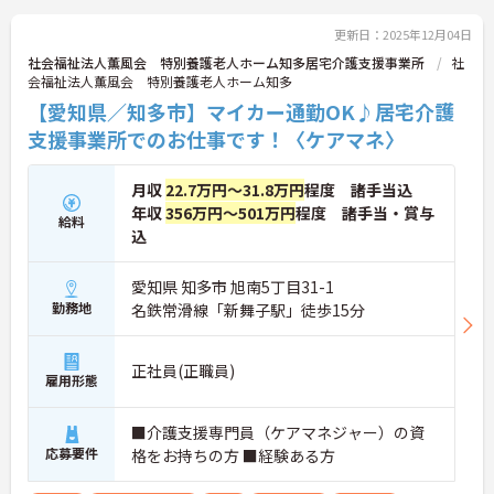
更新日：2025年12月04日
社会福祉法人薫風会 特別養護老人ホーム知多居宅介護支援事業所
社
会福祉法人薫風会 特別養護老人ホーム知多
【愛知県／知多市】マイカー通勤OK♪居宅介護
支援事業所でのお仕事です！〈ケアマネ〉
月収
22.7万円～31.8万円
程度 諸手当込
年収
356万円～501万円
程度 諸手当・賞与
給料
込
愛知県 知多市 旭南5丁目31-1
勤務地
名鉄常滑線「新舞子駅」徒歩15分
正社員(正職員)
雇用形態
■介護支援専門員（ケアマネジャー）の資
応募要件
格をお持ちの方 ■経験ある方