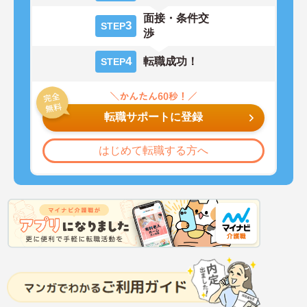
面接・条件交
3
STEP
渉
4
転職成功！
STEP
転職サポートに登録
はじめて転職する方へ