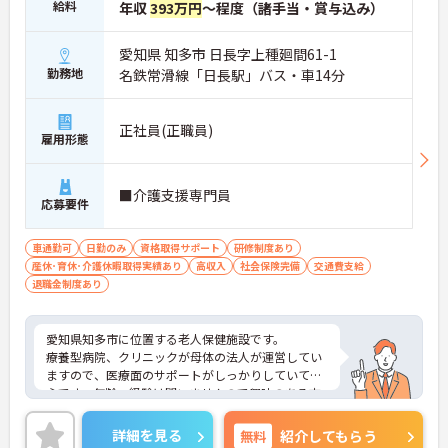
給料
年収
393万円
～程度（諸手当・賞与込み）
愛知県 知多市 日長字上種廻間61-1
勤務地
名鉄常滑線「日長駅」バス・車14分
正社員(正職員)
雇用形態
■介護支援専門員
応募要件
車通勤可
日勤のみ
資格取得サポート
研修制度あり
産休･育休･介護休暇取得実績あり
高収入
社会保険完備
交通費支給
退職金制度あり
愛知県知多市に位置する老人保健施設です。
療養型病院、クリニックが母体の法人が運営してい
ますので、医療面のサポートがしっかりしていて安
心です。年齢・経験は問いませんので興味のある方
は是非ご応募ください。
詳細を見る
無料
紹介してもらう