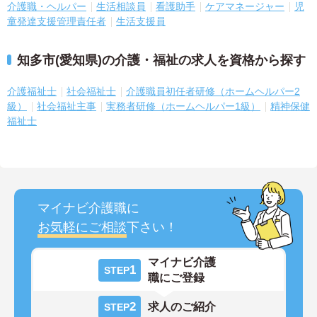
介護職・ヘルパー
生活相談員
看護助手
ケアマネージャー
児
童発達支援管理責任者
生活支援員
知多市(愛知県)の介護・福祉の求人を資格から探す
介護福祉士
社会福祉士
介護職員初任者研修（ホームヘルパー2
級）
社会福祉主事
実務者研修（ホームヘルパー1級）
精神保健
福祉士
マイナビ介護職に
お気軽にご相談
下さい！
マイナビ介護
1
STEP
職にご登録
2
求人のご紹介
STEP