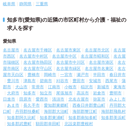
岐阜県
静岡県
三重県
知多市(愛知県)の近隣の市区町村から介護・福祉の
求人を探す
愛知県
名古屋市
名古屋市千種区
名古屋市東区
名古屋市北区
名古屋
市西区
名古屋市中村区
名古屋市中区
名古屋市昭和区
名古屋
市瑞穂区
名古屋市熱田区
名古屋市中川区
名古屋市港区
名古
屋市南区
名古屋市守山区
名古屋市緑区
名古屋市名東区
名古
屋市天白区
豊橋市
岡崎市
一宮市
瀬戸市
半田市
春日井市
豊川市
津島市
碧南市
刈谷市
豊田市
安城市
西尾市
蒲
郡市
犬山市
常滑市
江南市
小牧市
稲沢市
新城市
東海市
大府市
知多市
知立市
尾張旭市
高浜市
岩倉市
豊明市
日進市
田原市
愛西市
清須市
北名古屋市
弥富市
みよし市
あま市
長久手市
愛知郡東郷町
西春日井郡豊山町
丹羽郡大
口町
丹羽郡扶桑町
海部郡大治町
海部郡蟹江町
海部郡飛島村
知多郡阿久比町
知多郡東浦町
知多郡南知多町
知多郡美浜町
知多郡武豊町
額田郡幸田町
北設楽郡豊根村