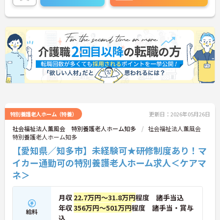
特別養護老人ホーム（特養）
更新日：2026年05月26日
社会福祉法人薫風会 特別養護老人ホーム知多
社会福祉法人薫風会
特別養護老人ホーム知多
【愛知県／知多市】未経験可★研修制度あり！マ
イカー通勤可の特別養護老人ホーム求人＜ケアマ
ネ＞
月収
22.7万円～31.8万円
程度 諸手当込
年収
356万円～501万円
程度 諸手当・賞与
給料
込