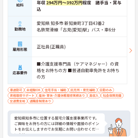
年収
294万円～392万円
程度 諸手当・賞与
給料
込
愛知県 知多市 新知東町3丁目43番2
勤務地
名鉄常滑線「古見(愛知)駅」バス・車6分
正社員(正職員)
雇用形態
■介護支援専門員（ケアマネジャー）の資
格をお持ちの方 ■普通自動車免許をお持ち
応募要件
の方
車通勤可
未経験OK
住宅手当・補助
託児所・育児補助
日勤のみ
資格取得サポート
産休･育休･介護休暇取得実績あり
高収入
社会保険完備
交通費支給
退職金制度あり
愛知県知多市に位置する居宅介護支援事業所です。
ご興味をお持ちの方には詳細の情報や面接のポイン
トをお伝えしますのでお気軽にお問い合わせくださ
いませ。