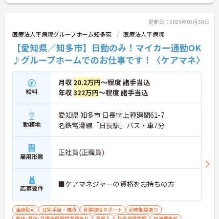
更新日：2026年03月30日
医療法人平病院グループホーム知多苑
医療法人平病院
【愛知県／知多市】日勤のみ！マイカー通勤OK
♪グループホームでのお仕事です！〈ケアマネ〉
月収
20.2万円
～程度 諸手当込
給料
年収
322万円
～程度 諸手当込
愛知県 知多市 日長字上種廻間61-7
勤務地
名鉄常滑線「日長駅」バス・車7分
正社員(正職員)
雇用形態
■ケアマネジャーの資格をお持ちの方
応募要件
車通勤可
住宅手当・補助
資格取得サポート
研修制度あり
産休･育休･介護休暇取得実績あり
高収入
社会保険完備
交通費支給