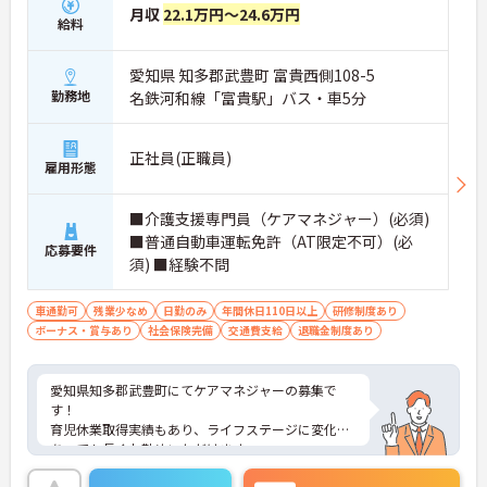
月収
22.1万円～24.6万円
給料
愛知県 知多郡武豊町 富貴西側108-5
勤務地
名鉄河和線「富貴駅」バス・車5分
正社員(正職員)
雇用形態
■介護支援専門員（ケアマネジャー）(必須)
■普通自動車運転免許（AT限定不可）(必
応募要件
須) ■経験不問
車通勤可
残業少なめ
日勤のみ
年間休日110日以上
研修制度あり
ボーナス・賞与あり
社会保険完備
交通費支給
退職金制度あり
愛知県知多郡武豊町にてケアマネジャーの募集で
す！
育児休業取得実績もあり、ライフステージに変化が
あっても長くお勤めいただけます。
ご興味ある方には、面接対策ポイントなど、さらに