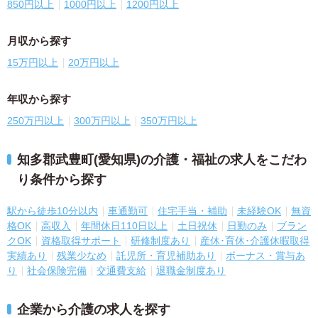
850円以上
1000円以上
1200円以上
月収から探す
15万円以上
20万円以上
年収から探す
250万円以上
300万円以上
350万円以上
知多郡武豊町(愛知県)の介護・福祉の求人をこだわ
り条件から探す
駅から徒歩10分以内
車通勤可
住宅手当・補助
未経験OK
無資
格OK
高収入
年間休日110日以上
土日祝休
日勤のみ
ブラン
クOK
資格取得サポート
研修制度あり
産休･育休･介護休暇取得
実績あり
残業少なめ
託児所・育児補助あり
ボーナス・賞与あ
り
社会保険完備
交通費支給
退職金制度あり
企業から介護の求人を探す