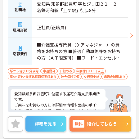
愛知県 知多郡武豊町 字ヒジリ田２１－２
勤務地
名鉄河和線「上ゲ駅」徒歩8分
正社員(正職員)
雇用形態
■介護支援専門員（ケアマネジャー）の資
格をお持ちの方 ■普通自動車免許をお持ち
応募要件
の方（ＡＴ限定可） ■ワード・エクセルの
基本操作ができれば可
駅から徒歩10分以内
車通勤可
日勤のみ
年間休日110日以上
産休･育休･介護休暇取得実績あり
社会保険完備
交通費支給
退職金制度あり
愛知県知多郡武豊町に位置する居宅介護支援事業所
です。
ご興味をお持ちの方には詳細の情報や面接のポイン
トをお伝えしますのでお気軽にお問い合わせくださ
いませ。
詳細を見る
無料
紹介してもらう