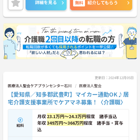
詳細をお話しいたしますのでお気軽にご相談くださ
詳細を見る
無料
紹介してもらう
い！
更新日：2024年12月05日
医療法人聖会ケアプランセンター石川
医療法人聖会
【愛知県／知多郡武豊町】マイカー通勤OK♪居
宅介護支援事業所でケアマネ募集！〈介護職〉
月収
23.1万円～24.3万円
程度 諸手当込
年収
349万円～366万円
程度 諸手当・賞与
給料
込