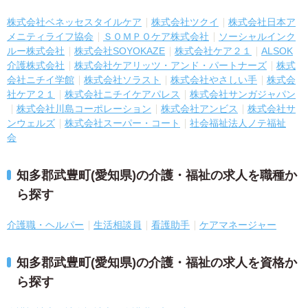
株式会社ベネッセスタイルケア
株式会社ツクイ
株式会社日本ア
メニティライフ協会
ＳＯＭＰＯケア株式会社
ソーシャルインク
ルー株式会社
株式会社SOYOKAZE
株式会社ケア２１
ALSOK
介護株式会社
株式会社ケアリッツ・アンド・パートナーズ
株式
会社ニチイ学館
株式会社ソラスト
株式会社やさしい手
株式会
社ケア２１
株式会社ニチイケアパレス
株式会社サンガジャパン
株式会社川島コーポレーション
株式会社アンビス
株式会社サ
ンウェルズ
株式会社スーパー・コート
社会福祉法人ノテ福祉
会
知多郡武豊町(愛知県)の介護・福祉の求人を職種か
ら探す
介護職・ヘルパー
生活相談員
看護助手
ケアマネージャー
知多郡武豊町(愛知県)の介護・福祉の求人を資格か
ら探す