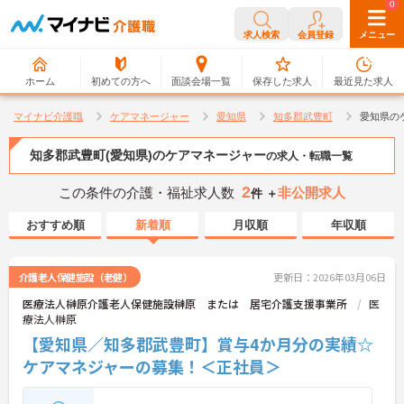
0
0
求人検索
会員登録
メニュー
ホーム
初めての方へ
面談会場一覧
保存した求人
最近見た求人
マイナビ介護職
ケアマネージャー
愛知県
知多郡武豊町
愛知県の
知多郡武豊町(愛知県)のケアマネージャー
の求人・転職一覧
2
この条件の介護・福祉求人数
非公開求人
件 ＋
おすすめ順
新着順
月収順
年収順
介護老人保健施設（老健）
更新日：2026年03月06日
医療法人榊原介護老人保健施設榊原 または 居宅介護支援事業所
医
療法人榊原
【愛知県／知多郡武豊町】賞与4か月分の実績☆
ケアマネジャーの募集！＜正社員＞