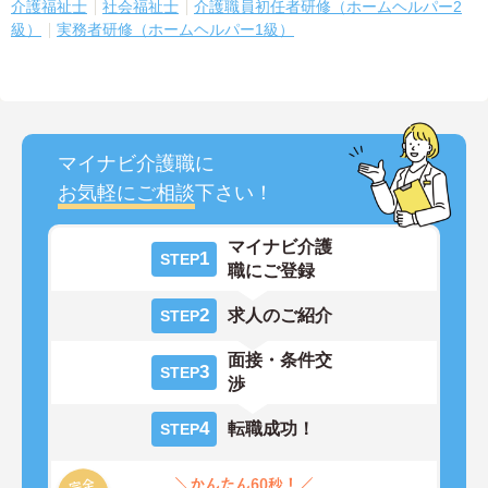
介護福祉士
社会福祉士
介護職員初任者研修（ホームヘルパー2
級）
実務者研修（ホームヘルパー1級）
マイナビ介護職に
お気軽にご相談
下さい！
マイナビ介護
1
STEP
職にご登録
2
求人のご紹介
STEP
面接・条件交
3
STEP
渉
4
転職成功！
STEP