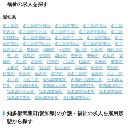
福祉の求人を探す
愛知県
名古屋市
名古屋市千種区
名古屋市東区
名古屋市北区
名古屋
市西区
名古屋市中村区
名古屋市中区
名古屋市昭和区
名古屋
市瑞穂区
名古屋市熱田区
名古屋市中川区
名古屋市港区
名古
屋市南区
名古屋市守山区
名古屋市緑区
名古屋市名東区
名古
屋市天白区
豊橋市
岡崎市
一宮市
瀬戸市
半田市
春日井市
豊川市
津島市
碧南市
刈谷市
豊田市
安城市
西尾市
蒲
郡市
犬山市
常滑市
江南市
小牧市
稲沢市
新城市
東海市
大府市
知多市
知立市
尾張旭市
高浜市
岩倉市
豊明市
日進市
田原市
愛西市
清須市
北名古屋市
弥富市
みよし市
あま市
長久手市
愛知郡東郷町
西春日井郡豊山町
丹羽郡大
口町
丹羽郡扶桑町
海部郡大治町
海部郡蟹江町
海部郡飛島村
知多郡阿久比町
知多郡東浦町
知多郡南知多町
知多郡美浜町
知多郡武豊町
額田郡幸田町
北設楽郡豊根村
知多郡武豊町(愛知県)の介護・福祉の求人を雇用形
態から探す