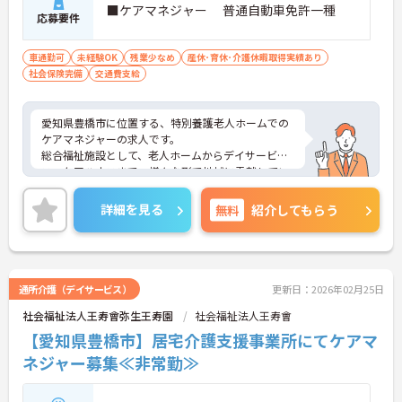
■ケアマネジャー 普通自動車免許一種
応募要件
車通勤可
未経験OK
残業少なめ
産休･育休･介護休暇取得実績あり
社会保険完備
交通費支給
愛知県豊橋市に位置する、特別養護老人ホームでの
ケアマネジャーの求人です。
総合福祉施設として、老人ホームからデイサービ
ス、ケアハウスまで、様々な形で地域に貢献してい
ます。
複数の施設を運営している法人ですので、安定して
詳細を見る
無料
紹介してもらう
働くことができます。
ご興味のある方はお気軽にご相談ください。
通所介護（デイサービス）
更新日：2026年02月25日
社会福祉法人王寿會弥生王寿園
社会福祉法人王寿會
【愛知県豊橋市】居宅介護支援事業所にてケアマ
ネジャー募集≪非常勤≫