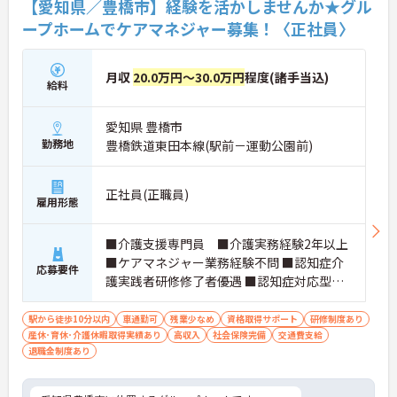
【愛知県／豊橋市】経験を活かしませんか★グル
ープホームでケアマネジャー募集！〈正社員〉
月収
20.0万円～30.0万円
程度(諸手当込)
給料
愛知県 豊橋市
勤務地
豊橋鉄道東田本線(駅前－運動公園前)
正社員(正職員)
雇用形態
■介護支援専門員 ■介護実務経験2年以上
■ケアマネジャー業務経験不問 ■認知症介
応募要件
護実践者研修修了者優遇 ■認知症対応型サ
ービス事業管理研修修了者優遇
駅から徒歩10分以内
車通勤可
残業少なめ
資格取得サポート
研修制度あり
産休･育休･介護休暇取得実績あり
高収入
社会保険完備
交通費支給
退職金制度あり