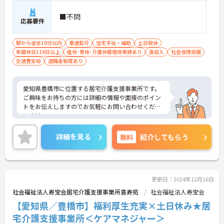
■不問
応募要件
駅から徒歩10分以内
車通勤可
住宅手当・補助
土日祝休
年間休日110日以上
産休･育休･介護休暇取得実績あり
高収入
社会保険完備
交通費支給
退職金制度あり
愛知県豊橋市に位置する居宅介護支援事業所です。
ご興味をお持ちの方には詳細の情報や面接のポイン
トをお伝えしますのでお気軽にお問い合わせくださ
いませ。
詳細を見る
無料
紹介してもらう
更新日：2024年12月16日
社会福祉法人寿宝会居宅介護支援事業所喜寿苑
社会福祉法人寿宝会
【愛知県／豊橋市】福利厚生充実×土日休み★居
宅介護支援事業所＜ケアマネジャー＞