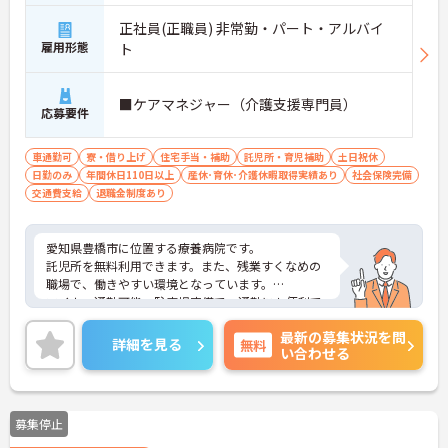
正社員(正職員) 非常勤・パート・アルバイ
雇用形態
ト
■ケアマネジャー（介護支援専門員）
応募要件
車通勤可
寮・借り上げ
住宅手当・補助
託児所・育児補助
土日祝休
日勤のみ
年間休日110日以上
産休･育休･介護休暇取得実績あり
社会保険完備
交通費支給
退職金制度あり
愛知県豊橋市に位置する療養病院です。
託児所を無料利用できます。また、残業すくなめの
職場で、働きやすい環境となっています。
マイカー通勤可能、駐車場完備で、通勤にも便利で
す。
最新の募集状況を問
ご興味ある方には、面接対策ポイントなど、さらに
詳細を見る
無料
い合わせる
詳細をお話しいたしますのでお気軽にご相談くださ
い。
募集停止