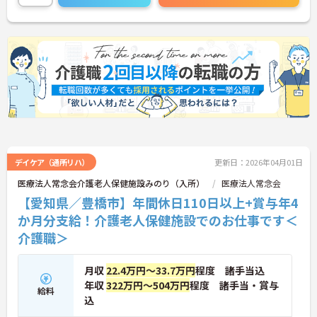
しますのでお気軽にご相談ください！
デイケア（通所リハ）
更新日：2026年04月01日
医療法人常念会介護老人保健施設みのり（入所）
医療法人常念会
【愛知県／豊橋市】年間休日110日以上+賞与年4
か月分支給！介護老人保健施設でのお仕事です＜
介護職＞
月収
22.4万円～33.7万円
程度 諸手当込
年収
322万円～504万円
程度 諸手当・賞与
給料
込