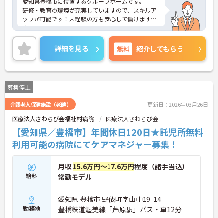
愛知県豊橋市に位置するグループホームです。
研修・教育の環境が充実していますので、スキルア
ップが可能です！未経験の方も安心して働けますよ
♪
駐車場が完備されていて、マイカー通勤が可能なた
め通勤に便利です。
詳細を見る
無料
紹介してもらう
ご興味をお持ちの方には、詳細の情報や面接のポイ
ントをお伝えしますのでお気軽にお問い合わせくだ
さい。
募集停止
介護老人保健施設（老健）
更新日：2026年03月26日
医療法人さわらび会福祉村病院
医療法人さわらび会
【愛知県／豊橋市】年間休日120日★託児所無料
利用可能の病院にてケアマネジャー募集！
月収
15.6万円～17.6万円
程度（諸手当込）
給料
常勤モデル
愛知県 豊橋市 野依町字山中19-14
勤務地
豊橋鉄道渥美線「芦原駅」バス・車12分