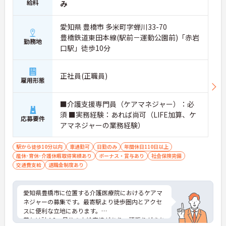
給料
み
愛知県 豊橋市 多米町字蝉川33-70
豊橋鉄道東田本線(駅前－運動公園前)「赤岩
勤務地
口駅」徒歩10分
正社員(正職員)
雇用形態
■介護支援専門員（ケアマネジャー）：必
須 ■実務経験：あれば尚可（LIFE加算、ケ
応募要件
アマネジャーの業務経験）
駅から徒歩10分以内
車通勤可
日勤のみ
年間休日110日以上
産休･育休･介護休暇取得実績あり
ボーナス・賞与あり
社会保険完備
交通費支給
退職金制度あり
愛知県豊橋市に位置する介護医療院におけるケアマ
ネジャーの募集です。最寄駅より徒歩圏内とアクセ
スに便利な立地にあります。
賞与は計4.8ヶ月分の支給実績があり、頑張りがきち