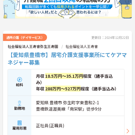
通所介護（デイサービス）
更新日：2024年12月22日
社会福祉法人王寿會弥生王寿園
社会福祉法人王寿會
【愛知県豊橋市】居宅介護支援事業所にてケアマ
ネジャー募集
月収
18.5万円～35.1万円
程度（諸手当込
み）
給料
年収
288万円～527万円
程度（諸手当込み）
愛知県 豊橋市 弥生町字東豊和2-1
勤務地
豊橋鉄道渥美線「南栄駅」徒歩9分
正社員(正職員)
雇用形態