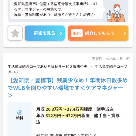
愛知県豊橋市に位置する居宅介護支援事業所におけ
るケアマネジャーの募集です。
昇給・賞与制度があり、頑張りがきちんと評価され
るのでモチベーションアップにつながります。ま
た、利用可能な託児所があり、子育て世代の方も安
心してご勤務いただけます。
詳細を見る
無料
紹介してもらう
ご興味のある方には、面接対策ポイントなど、さら
に詳細をお話しいたしますのでお気軽にご相談くだ
さい！
更新日：2025年11月19日
生活協同組合コープあいち福祉サービス豊橋中央
生活協同組合コープ
あいち
【愛知県／豊橋市】残業少なめ！年間休日数多め
でWLBを図りやすい環境です＜ケアマネジャー
＞
月収
20.3万円～27.4万円
程度 諸手当込
年収
312万円～422万円
程度 諸手当・賞与
給料
込
愛知県 豊橋市 前田町２丁目１８