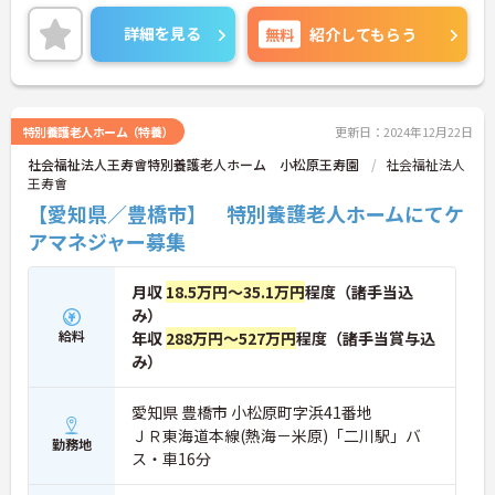
んと評価される職場です。また、利用可能な託児所
があり、子育て世代の方も安心してご勤務いただけ
詳細を見る
無料
紹介してもらう
ます。
ご興味のある方には、面接対策ポイントなど、さら
に詳細をご案内しますのでお気軽にご相談くださ
い！
特別養護老人ホーム（特養）
更新日：2024年12月22日
社会福祉法人王寿會特別養護老人ホーム 小松原王寿園
社会福祉法人
王寿會
【愛知県／豊橋市】 特別養護老人ホームにてケ
アマネジャー募集
月収
18.5万円～35.1万円
程度（諸手当込
み）
給料
年収
288万円～527万円
程度（諸手当賞与込
み）
愛知県 豊橋市 小松原町字浜41番地
ＪＲ東海道本線(熱海－米原)「二川駅」バ
勤務地
ス・車16分