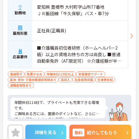
愛知県 豊橋市 大村町字山所77番地
勤務地
ＪＲ飯田線「牛久保駅」バス・車7分
正社員(正職員)
雇用形態
■介護職員初任者研修（ホームヘルパー2
級）以上の資格お持ちの方は尚良し ■普通
応募要件
自動車免許（AT限定可） ※介護経験が半年
以上ある方
車通勤可
残業少なめ
年間休日110日以上
資格取得サポート
産休･育休･介護休暇取得実績あり
高収入
社会保険完備
交通費支給
退職金制度あり
年間休日114日で、プライベートも充実できる環境
です。
ご興味ある方には、面接のポイントなど、さらに詳
細をお話致しますのでお気軽にご相談ください。
詳細を見る
無料
紹介してもらう