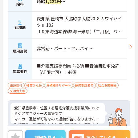
時給
1,222円
～
給料
愛知県 豊橋市 大脇町字大脇20-8 カワイハイ
ツⅡ 102
勤務地
ＪＲ東海道本線(熱海－米原)「二川駅」バ
ス・車5分
非常勤・パート・アルバイト
雇用形態
■介護支援専門員：必須 ■普通自動車免許
応募要件
（AT限定可）：必須
車通勤可
残業少なめ
資格取得サポート
研修制度あり
社会保険完備
交通費支給
愛知県豊橋市に位置する居宅介護支援事業所におけ
るケアマネジャーの募集です。
マイカー通勤が可能なので通勤が苦になりません。
勤務日数、勤務時間ともに相談可能です。無理なく
プライベートを大切にしながらご勤務いただけま
す。
詳細を見る
無料
紹介してもらう