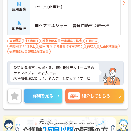
正社員(正職員)
雇用形態
■ケアマネジャー 普通自動車免許一種
応募要件
車通勤可
未経験OK
残業少なめ
住宅手当・補助
日勤のみ
年間休日110日以上
産休･育休･介護休暇取得実績あり
高収入
社会保険完備
交通費支給
退職金制度あり
愛知県豊橋市に位置する、特別養護老人ホームでの
ケアマネジャーの求人です。
総合福祉施設として、老人ホームからデイサービ
ス、ケアハウスまで、様々な形で地域に貢献してい
ます。
複数の施設を運営している法人ですので、安定して
詳細を見る
無料
紹介してもらう
働くことができます。
ご興味のある方はお気軽にご相談ください。