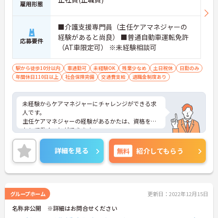
雇用形態
■介護支援専門員（主任ケアマネジャーの
経験があると尚良） ■普通自動車運転免許
応募要件
（AT車限定可） ※未経験相談可
駅から徒歩10分以内
車通勤可
未経験OK
残業少なめ
土日祝休
日勤のみ
年間休日110日以上
社会保険完備
交通費支給
退職金制度あり
未経験からケアマネジャーにチャレンジができる求
人です。
主任ケアマネジャーの経験があるかたは、資格を活
かして働くことができます。
ご興味ある方には、面接対策ポイントなど、さらに
詳細をお話しいたしますのでお気軽にご相談くださ
詳細を見る
無料
紹介してもらう
い！
グループホーム
更新日：2022年12月15日
名称非公開 ※詳細はお問合せください