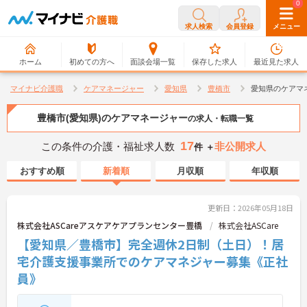
0
0
求人検索
会員登録
メニュー
ホーム
初めての方へ
面談会場一覧
保存した求人
最近見た求人
マイナビ介護職
ケアマネージャー
愛知県
豊橋市
愛知県のケアマ
豊橋市(愛知県)のケアマネージャー
の求人・転職一覧
17
この条件の介護・福祉求人数
非公開求人
件 ＋
おすすめ順
新着順
月収順
年収順
更新日：2026年05月18日
株式会社ASCareアスケアケアプランセンター豊橋
株式会社ASCare
【愛知県／豊橋市】完全週休2日制（土日）！居
宅介護支援事業所でのケアマネジャー募集《正社
員》