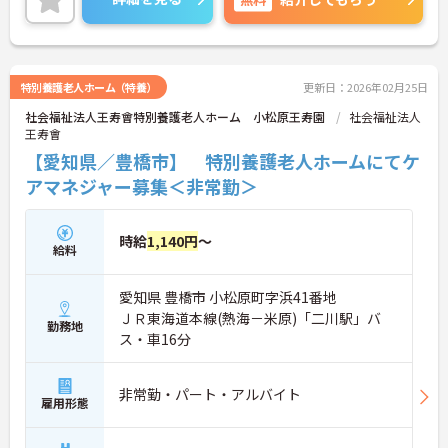
ご興味のある方には、面接対策ポイントなど、さら
に詳細をお話しいたしますのでお気軽にご相談くだ
さい！
特別養護老人ホーム（特養）
更新日：2026年02月25日
社会福祉法人王寿會特別養護老人ホーム 小松原王寿園
社会福祉法人
王寿會
【愛知県／豊橋市】 特別養護老人ホームにてケ
アマネジャー募集＜非常勤＞
時給
1,140円
～
給料
愛知県 豊橋市 小松原町字浜41番地
ＪＲ東海道本線(熱海－米原)「二川駅」バ
勤務地
ス・車16分
非常勤・パート・アルバイト
雇用形態