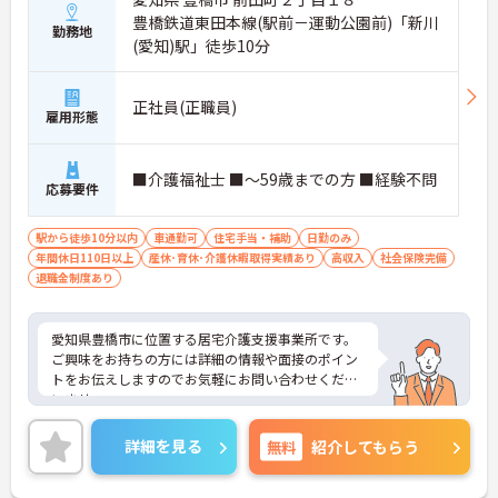
豊橋鉄道東田本線(駅前－運動公園前)「新川
勤務地
(愛知)駅」徒歩10分
正社員(正職員)
雇用形態
■介護福祉士 ■～59歳までの方 ■経験不問
応募要件
駅から徒歩10分以内
車通勤可
住宅手当・補助
日勤のみ
年間休日110日以上
産休･育休･介護休暇取得実績あり
高収入
社会保険完備
退職金制度あり
愛知県豊橋市に位置する居宅介護支援事業所です。
ご興味をお持ちの方には詳細の情報や面接のポイン
トをお伝えしますのでお気軽にお問い合わせくださ
いませ。
詳細を見る
無料
紹介してもらう