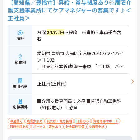
【愛知県／豊橋市】昇給・賞与制度あり◎居宅介
護支援事業所にてケアマネジャーの募集です♪＜
正社員＞
月収
24.7万円
～程度 ※資格・車両手当含
給料
む
愛知県 豊橋市 大脇町字大脇20-8 カワイハイ
ツⅡ 102
勤務地
ＪＲ東海道本線(熱海－米原)「二川駅」バ
ス・車5分
正社員(正職員)
雇用形態
■介護支援専門員：必須 ■普通自動車免許
応募要件
（AT限定可）：必須
車通勤可
残業少なめ
託児所・育児補助
日勤のみ
資格取得サポート
研修制度あり
ボーナス・賞与あり
社会保険完備
交通費支給