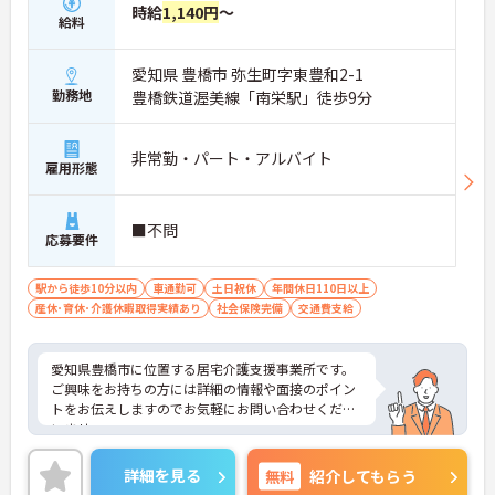
時給
1,140円
～
給料
愛知県 豊橋市 弥生町字東豊和2-1
勤務地
豊橋鉄道渥美線「南栄駅」徒歩9分
非常勤・パート・アルバイト
雇用形態
■不問
応募要件
駅から徒歩10分以内
車通勤可
土日祝休
年間休日110日以上
産休･育休･介護休暇取得実績あり
社会保険完備
交通費支給
愛知県豊橋市に位置する居宅介護支援事業所です。
ご興味をお持ちの方には詳細の情報や面接のポイン
トをお伝えしますのでお気軽にお問い合わせくださ
いませ。
詳細を見る
無料
紹介してもらう