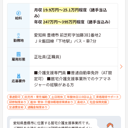
月収
19.9万円～25.1万円
程度（諸手当込
み）
給料
年収
247万円～395万円
程度（諸手当込み）
愛知県 豊橋市 前芝町字加藤381番地2
勤務地
ＪＲ飯田線「下地駅」バス・車7分
正社員(正職員)
雇用形態
■介護支援専門員 ■普通自動車免許（AT限
定可） ■居宅介護支援事業所でのケアマネ
応募要件
ジャーの経験がある方
車通勤可
託児所・育児補助
土日祝休
年間休日110日以上
資格取得サポート
研修制度あり
産休･育休･介護休暇取得実績あり
高収入
社会保険完備
交通費支給
退職金制度あり
愛知県豊橋市に位置する居宅介護支援事業所です。
ご興味をお持ちの方には詳細の情報や面接のポイン