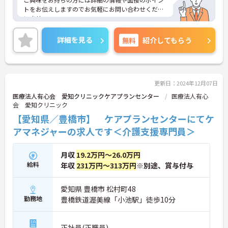
トをお伝えしますのでお気軽にお問い合わせくださ
いませ。
詳細を見る
無料
紹介してもらう
更新日：2024年12月07日
医療法人有心会 愛知クリニックケアプランセンター
医療法人有心
会 愛知クリニック
【愛知県／豊橋市】 ケアプランセンターにてケ
アマネジャーの求人です＜介護支援専門員＞
月収
19.2万円～26.0万円
給料
年収
231万円～313万円
※別途、賞与付与
愛知県 豊橋市 松村町48
勤務地
豊橋鉄道渥美線「小池駅」徒歩10分
正社員(正職員)