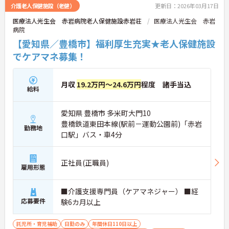
介護老人保健施設（老健）
更新日：2026年03月17日
医療法人光生会 赤岩病院老人保健施設赤岩荘
医療法人光生会 赤岩
病院
【愛知県／豊橋市】福利厚生充実★老人保健施設
でケアマネ募集！
月収
19.2万円～24.6万円
程度 諸手当込
給料
愛知県 豊橋市 多米町大門10
豊橋鉄道東田本線(駅前－運動公園前)「赤岩
勤務地
口駅」バス・車4分
正社員(正職員)
雇用形態
■介護支援専門員（ケアマネジャー） ■経
応募要件
験6カ月以上
託児所・育児補助
日勤のみ
年間休日110日以上