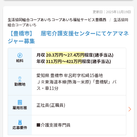
更新日：2025年11月19日
生活協同組合コープあいちコープあいち福祉サービス豊橋西
生活協同
組合コープあいち
【豊橋市】 居宅介護支援センターにてケアマネ
ジャー募集
月収
20.3万円～27.4万円
程度(諸手当込)
給料
年収
311万円～421万円
程度(諸手当込)
愛知県 豊橋市 牟呂町字松崎15番地
ＪＲ東海道本線(熱海－米原)「豊橋駅」バ
勤務地
ス・車11分
正社員(正職員)
雇用形態
■介護支援専門員
応募要件