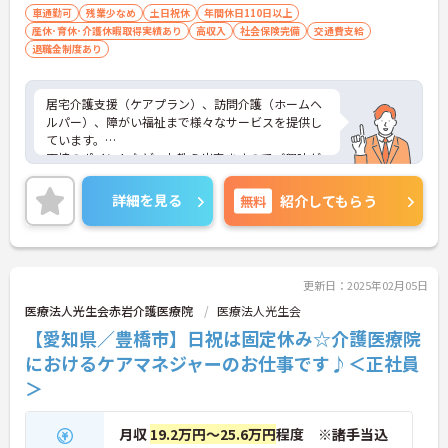
車通勤可
残業少なめ
土日祝休
年間休日110日以上
産休･育休･介護休暇取得実績あり
高収入
社会保険完備
交通費支給
退職金制度あり
居宅介護支援（ケアプラン）、訪問介護（ホームヘ
ルパー）、障がい福祉まで様々なサービスを提供し
ています。
面接のポイントなど、お教え出来ますのでご興味が
ある方はお気軽にお問い合わせくださいませ。
詳細を見る
無料
紹介してもらう
更新日：2025年02月05日
医療法人光生会赤岩介護医療院
医療法人光生会
【愛知県／豊橋市】日祝は固定休み☆介護医療院
におけるケアマネジャーのお仕事です♪＜正社員
＞
月収
19.2万円～25.6万円
程度 ※諸手当込