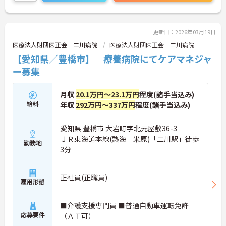
更新日：2026年03月19日
医療法人財団医正会 二川病院
医療法人財団医正会 二川病院
【愛知県／豊橋市】 療養病院にてケアマネジャ
ー募集
月収
20.1万円～23.1万円
程度(諸手当込み)
給料
年収
292万円～337万円
程度(諸手当込み)
愛知県 豊橋市 大岩町字北元屋敷36-3
ＪＲ東海道本線(熱海－米原)「二川駅」徒歩
勤務地
3分
正社員(正職員)
雇用形態
■介護支援専門員 ■普通自動車運転免許
応募要件
（ＡＴ可）