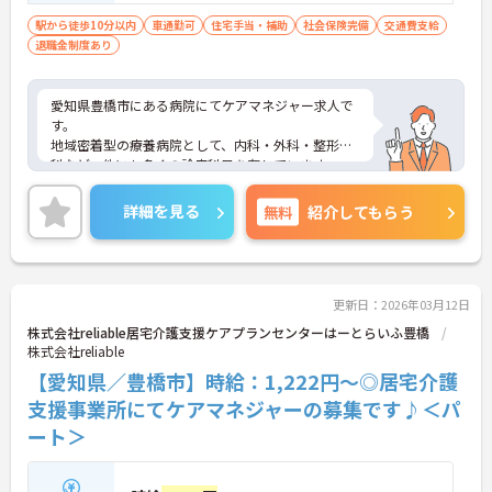
駅から徒歩10分以内
車通勤可
住宅手当・補助
社会保険完備
交通費支給
退職金制度あり
愛知県豊橋市にある病院にてケアマネジャー求人で
す。
地域密着型の療養病院として、内科・外科・整形外
科など、他にも多くの診療科目を有しています。
アクセスもよく、東海道線「二川駅」から 徒歩約3
分と通勤しやすい環境です。
詳細を見る
無料
紹介してもらう
新病棟は二川本陣の並びに面しており、景観を損ね
ない様な日本家屋を意識した建物も印象的です。
ご興味のある方はお気軽にお問い合わせください。
更新日：2026年03月12日
株式会社reliable居宅介護支援ケアプランセンターはーとらいふ豊橋
株式会社reliable
【愛知県／豊橋市】時給：1,222円～◎居宅介護
支援事業所にてケアマネジャーの募集です♪＜パ
ート＞