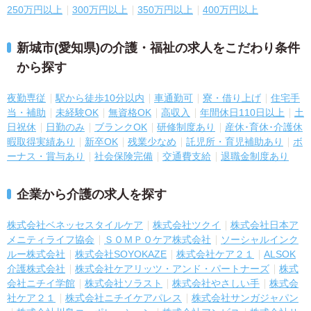
250万円以上
300万円以上
350万円以上
400万円以上
新城市(愛知県)の介護・福祉の求人をこだわり条件
から探す
夜勤専従
駅から徒歩10分以内
車通勤可
寮・借り上げ
住宅手
当・補助
未経験OK
無資格OK
高収入
年間休日110日以上
土
日祝休
日勤のみ
ブランクOK
研修制度あり
産休･育休･介護休
暇取得実績あり
新卒OK
残業少なめ
託児所・育児補助あり
ボ
ーナス・賞与あり
社会保険完備
交通費支給
退職金制度あり
企業から介護の求人を探す
株式会社ベネッセスタイルケア
株式会社ツクイ
株式会社日本ア
メニティライフ協会
ＳＯＭＰＯケア株式会社
ソーシャルインク
ルー株式会社
株式会社SOYOKAZE
株式会社ケア２１
ALSOK
介護株式会社
株式会社ケアリッツ・アンド・パートナーズ
株式
会社ニチイ学館
株式会社ソラスト
株式会社やさしい手
株式会
社ケア２１
株式会社ニチイケアパレス
株式会社サンガジャパン