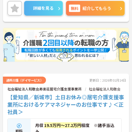
トをお伝えしますのでお気軽にお問い合わせくださ
いませ。
詳細を見る
無料
紹介してもらう
通所介護（デイサービス）
更新日：2026年01月14日
社会福祉法人和敬会寿楽荘居宅介護支援事業所
社会福祉法人和敬会
【愛知県／新城市】土日お休み◎居宅介護支援事
業所におけるケアマネジャーのお仕事です♪＜正
社員＞
月収
19.5万円～27.2万円
程度 ※諸手当込
給料
み