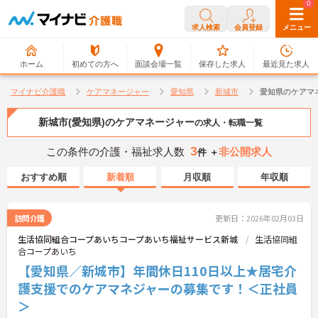
0
0
求人検索
会員登録
メニュー
ホーム
初めての方へ
面談会場一覧
保存した求人
最近見た求人
マイナビ介護職
ケアマネージャー
愛知県
新城市
愛知県のケアマ
新城市(愛知県)のケアマネージャー
の求人・転職一覧
3
この条件の介護・福祉求人数
非公開求人
件 ＋
おすすめ順
新着順
月収順
年収順
訪問介護
更新日：2026年02月03日
生活協同組合コープあいちコープあいち福祉サービス新城
生活協同組
合コープあいち
【愛知県／新城市】年間休日110日以上★居宅介
護支援でのケアマネジャーの募集です！＜正社員
＞