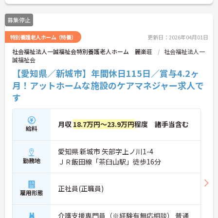
募集停止
特別養護老人ホーム（特養）
更新日：2026年04月01日
社会福祉法人一誠福祉会特別養護老人ホーム 麗楽荘
社会福祉法人一
誠福祉会
【愛知県／新城市】年間休日115日／賞与4.2ヶ
月！アットホームな施設のケアマネジャー求人で
す
月収
18.7万円～23.9万円
程度 諸手当含む
給料
愛知県 新城市 矢部字上ノ川1-4
勤務地
ＪＲ飯田線「茶臼山駅」徒歩16分
正社員(正職員)
雇用形態
介護支援専門員（※経験有無応相談） 普通