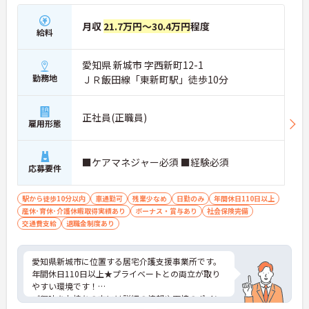
月収
21.7万円～30.4万円
程度
給料
愛知県 新城市 字西新町12-1
勤務地
ＪＲ飯田線「東新町駅」徒歩10分
正社員(正職員)
雇用形態
■ケアマネジャー必須 ■経験必須
応募要件
駅から徒歩10分以内
車通勤可
残業少なめ
日勤のみ
年間休日110日以上
産休･育休･介護休暇取得実績あり
ボーナス・賞与あり
社会保険完備
交通費支給
退職金制度あり
愛知県新城市に位置する居宅介護支援事業所です。
年間休日110日以上★プライベートとの両立が取り
やすい環境です！
ご興味をお持ちの方には詳細の情報や面接のポイン