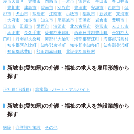
屋市天白区
豊橋市
岡崎市
一宮市
瀬戸市
半田市
春日井市
豊川市
津島市
碧南市
刈谷市
豊田市
安城市
西尾市
蒲
郡市
犬山市
常滑市
江南市
小牧市
稲沢市
新城市
東海市
大府市
知多市
知立市
尾張旭市
高浜市
岩倉市
豊明市
日進市
田原市
愛西市
清須市
北名古屋市
弥富市
みよし市
あま市
長久手市
愛知郡東郷町
西春日井郡豊山町
丹羽郡大
口町
丹羽郡扶桑町
海部郡大治町
海部郡蟹江町
海部郡飛島村
知多郡阿久比町
知多郡東浦町
知多郡南知多町
知多郡美浜町
知多郡武豊町
額田郡幸田町
北設楽郡豊根村
新城市(愛知県)の介護・福祉の求人を雇用形態から
探す
正社員(正職員)
非常勤・パート・アルバイト
新城市(愛知県)の介護・福祉の求人を施設業態から
探す
病院
介護福祉施設
その他