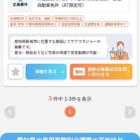
応募要件
自動車免許（AT限定可）
未経験OK
住宅手当・補助
年間休日110日以上
産休･育休･介護休暇取得実績あり
社会保険完備
交通費支給
退職金制度あり
愛知県新城市に位置する施設にてケアマネジャーの
募集です。
賞与・昇給ありなど充実の待遇で安定勤務が可能で
す。
ご興味のある方には、面接対策ポイントなど、さら
最新の募集状況を問
に詳細をお話しいたしますので、お気軽にご相談く
詳細を見る
無料
い合わせる
ださい。
3
件中 1-3件を表示
1