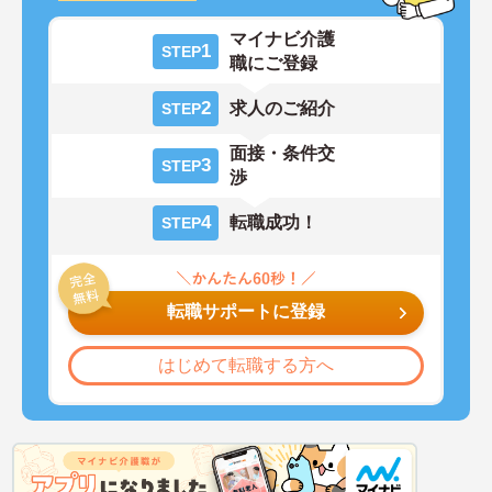
マイナビ介護
1
STEP
職にご登録
2
求人のご紹介
STEP
面接・条件交
3
STEP
渉
4
転職成功！
STEP
転職サポートに登録
はじめて転職する方へ