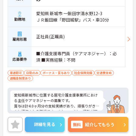
愛知県 新城市 一鍬田字清水野12-3
勤務地
ＪＲ飯田線「野田城駅」バス・車10分
正社員(正職員)
雇用形態
■介護支援専門員（ケアマネジャー）：必
応募要件
須 ■実務経験：不問
車通勤可
日勤のみ
ボーナス・賞与あり
社会保険完備
交通費支給
退職金制度あり
愛知県新城市に位置する居宅介護支援事業所におけ
る主任ケアマネジャーの募集です。
賞与は計4.0ヶ月分の支給実績があり、頑張りがきち
んと評価される職場です。また、マイカー通勤が可
能です。通勤が苦になりません。
ご興味のある方には、面接対策ポイントなど、さら
詳細を見る
無料
紹介してもらう
に詳細をご案内しますのでお気軽にご相談くださ
い！