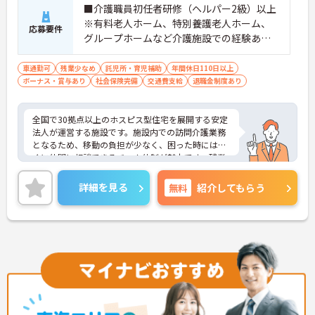
てるだけでなく、資産形成のベースとなる手当とし
■介護職員初任者研修（ヘルパー2級）以上
て、企業型確定拠出年金（DC）やつみたてNISA等に
※有料老人ホーム、特別養護老人ホーム、
活用できる仕組みです。）
応募要件
グループホームなど介護施設での経験ある
方歓迎 ※ホスピス勤務（訪問介護）や「看
取り」が初めての方も可
車通勤可
残業少なめ
託児所・育児補助
年間休日110日以上
ボーナス・賞与あり
社会保険完備
交通費支給
退職金制度あり
全国で30拠点以上のホスピス型住宅を展開する安定
法人が運営する施設です。施設内での訪問介護業務
となるため、移動の負担が少なく、困った時にはす
ぐに仲間に相談できるチーム体制が魅力です。残業
は全社平均残業月5時間程度と少なく、3日以上の連
続休暇で支援金が支給される独自の制度や、美容皮
詳細を見る
無料
紹介してもらう
膚科などの割引が受けられる福利厚生も充実してい
ます。ホスピスケアが初めてでも、充実した入社時
研修と資格取得支援制度を活用し、専門性を高めな
がらご自身のキャリアアップを目指すことができま
す。ご入居者さまの生きる喜びに寄り添いながらチ
ームで協力しながらより良いケアを提供したい方に
ぴったりの環境です。
★おすすめPOINT★
【「看取り・難病ケアのプロ」として成長できる環