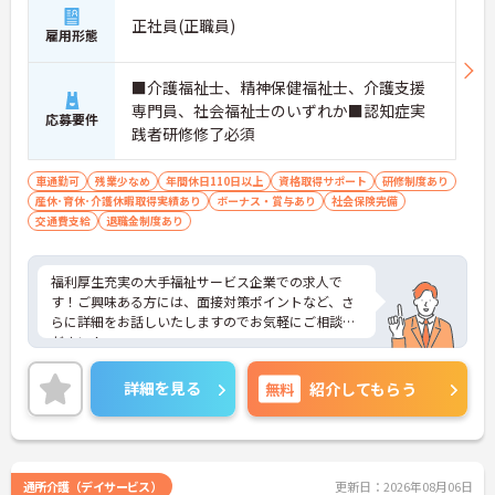
のＯＪＴ研修を実施し、ｅラーニングを用いた学習
正社員(正職員)
雇用形態
の機会も提供されます
・施設内には看護師が24時間常駐しており、急変時
の対応や専門的な医療処置は看護師が担当するため
■介護福祉士、精神保健福祉士、介護支援
負担が減ります
専門員、社会福祉士のいずれか■認知症実
・介護スタッフと看護スタッフの比率が1対1で相談
応募要件
践者研修修了必須
しやすく、初任者研修や実務者研修からでも着実に
専門性を高められます
＜残業月7時間以下で身体の負担を軽減！＞
車通勤可
残業少なめ
年間休日110日以上
資格取得サポート
研修制度あり
・常勤で働くスタッフの比率が90パーセント以上と
産休･育休･介護休暇取得実績あり
ボーナス・賞与あり
社会保険完備
高く、急なシフト変更や無理な長時間勤務が発生し
交通費支給
退職金制度あり
にくい人員体制です
・訪問スケジュールに沿って施設内でのケアを行う
ため、月平均の残業時間は5時間から7時間程度とか
福利厚生充実の大手福祉サービス企業での求人で
なり少なめに抑えられます
す！ご興味ある方には、面接対策ポイントなど、さ
・夜勤明けの翌日は原則としてお休みとなるシフト
らに詳細をお話しいたしますのでお気軽にご相談く
編成が組まれており、しっかりと休息を取りながら
ださい！
長期的な就業が可能です
＜評価制度でキャリアアップ＞
詳細を見る
無料
紹介してもらう
・介護福祉士や初任者研修などの資格や実務経験、
夜勤回数がしっかりと給与に反映されるためモチベ
ーションを維持できます
・年次を問わずリーダーや主任などのマネジメント
職へ昇格する事例も多数あり、腰を据えて長期的な
通所介護（デイサービス）
更新日：2026年08月06日