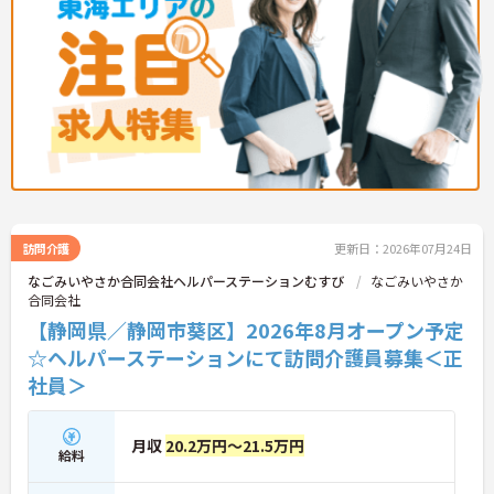
境が整っています】
・がん末期・神経難病の方に特化したホスピス型住
宅ならではの専門的なスキルを、日常業務の中で習
得することができます
・入社時は先輩スタッフの同行訪問からスタートす
るため、訪問介護未経験の方も安心して業務に慣れ
ることができます
・訪問診療医と24時間連携し、チームで看取りに取
り組む体制が整っているため、「看取りのプロ」と
して他施設では得られない経験を積むことができま
す
【頑張りがしっかり給与・評価に反映される職場で
訪問介護
更新日：2026年07月24日
す】
・処遇改善手当78,000円、賞与は年2回＋処遇改善
なごみいやさか合同会社ヘルパーステーションむすび
なごみいやさか
一時金も別途支給されています。
合同会社
・入社半年でリーダーを任されたスタッフの実績が
【静岡県／静岡市葵区】2026年8月オープン予定
あるなど、年次にかかわらず頑張りが評価され、キ
ャリアアップを実現できる職場環境です
☆ヘルパーステーションにて訪問介護員募集＜正
【働きやすい休日・残業面と、長く安心して働ける
社員＞
福利厚生が魅力です】
・月9日公休に加え、夏季・冬季休暇各3日が確保さ
れており（年間休日113日）、オンオフのメリハリ
月収
20.2万円～21.5万円
をつけて働くことができます。
給料
・全社平均残業月5時間程度と、業界平均を大きく
下回る少ない残業時間を実現しています