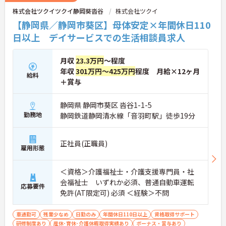
キャリア形成が可能です
株式会社ツクイツクイ静岡葵沓谷
株式会社ツクイ
【静岡県／静岡市葵区】母体安定×年間休日110
日以上 デイサービスでの生活相談員求人
月収
23.3万円
～程度
年収
301万円～425万円
程度 月給×12ヶ月
給料
＋賞与
静岡県 静岡市葵区 沓谷1-1-5
勤務地
静岡鉄道静岡清水線「音羽町駅」徒歩19分
正社員(正職員)
雇用形態
＜資格＞介護福祉士・介護支援専門員・社
会福祉士 いずれか必須、普通自動車運転
応募要件
免許(AT限定可) 必須 ＜経験＞不問
車通勤可
残業少なめ
日勤のみ
年間休日110日以上
資格取得サポート
研修制度あり
産休･育休･介護休暇取得実績あり
ボーナス・賞与あり