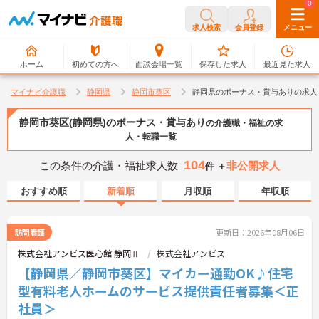
0
0
求人検索
会員登録
メニュー
ホーム
初めての方へ
面談会場一覧
保存した求人
最近見た求人
マイナビ介護職
静岡県
静岡市葵区
静岡県のボーナス・賞与ありの求人
静岡市葵区(静岡県)のボーナス・賞与あり
の介護職・福祉の求
人・転職一覧
104
この条件の介護・福祉求人数
非公開求人
件 ＋
おすすめ順
新着順
月収順
年収順
訪問看護
更新日：2026年08月06日
株式会社アンビス医心館 静岡Ⅱ
株式会社アンビス
【静岡県／静岡市葵区】マイカー通勤OK♪住宅
型有料老人ホームのサービス提供責任者募集＜正
社員＞