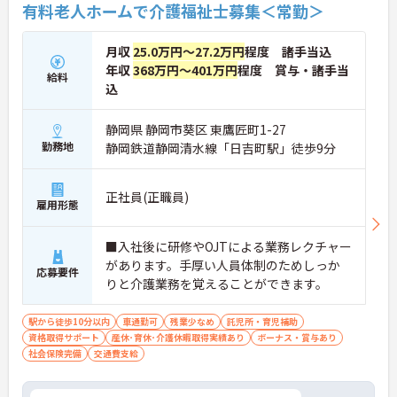
有料老人ホームで介護福祉士募集＜常勤＞
月収
25.0万円～27.2万円
程度 諸手当込
年収
368万円～401万円
程度 賞与・諸手当
給料
込
静岡県 静岡市葵区 東鷹匠町1-27
勤務地
静岡鉄道静岡清水線「日吉町駅」徒歩9分
正社員(正職員)
雇用形態
■入社後に研修やOJTによる業務レクチャー
があります。手厚い人員体制のためしっか
応募要件
りと介護業務を覚えることができます。
駅から徒歩10分以内
車通勤可
残業少なめ
託児所・育児補助
資格取得サポート
産休･育休･介護休暇取得実績あり
ボーナス・賞与あり
社会保険完備
交通費支給