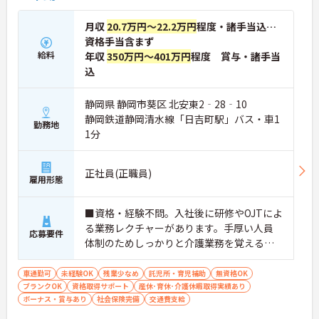
・巡回頻度を減らし業務を効率化
・清掃やシーツ交換などは専門スタッフ対応
月収
20.7万円～22.2万円
程度・諸手当込…
→ 介護業務にしっかり集中できる環境です
資格手当含まず
■ 人間関係良好で安心スタート♪
給料
年収
350万円～401万円
程度 賞与・諸手当
込
幅広い世代が活躍中！
・多職種連携でチームワーク抜群
静岡県 静岡市葵区 北安東2‐28‐10
・ざっくばらんに話せる雰囲気
静岡鉄道静岡清水線「日吉町駅」バス・車1
・穏やかな空気感で働きやすい
勤務地
→ 初めての方でも馴染みやすい環境です
1分
■ しっかり休めて無理なく勤務♪
正社員(正職員)
雇用形態
プライベートも大切にできます！
・年間休日120日以上
・有給も取りやすい環境
■資格・経験不問。入社後に研修やOJTによ
・夜勤明けの翌日は必ず公休
る業務レクチャーがあります。手厚い人員
応募要件
→ しっかり休んでリフレッシュできます
体制のためしっかりと介護業務を覚えるこ
とができます。
■ 研修充実で未経験も安心♪
車通勤可
未経験OK
残業少なめ
託児所・育児補助
無資格OK
学びながら成長できる体制！
ブランクOK
資格取得サポート
産休･育休･介護休暇取得実績あり
・先輩スタッフから丁寧な指導
ボーナス・賞与あり
社会保険完備
交通費支給
・実践的なアドバイスが受けられる