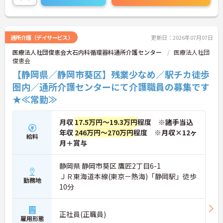
い。
通所介護（デイサービス）
更新日：2026年07月07日
医療法人社団俊恵会大石内科循環器科通所介護センター
医療法人社団
俊恵会
【静岡県／静岡市葵区】残業少なめ／駅チカ徒歩
圏内／通所介護センターにて介護職員の募集です
★≪常勤≫
月収
17.5万円～19.3万円
程度 ※諸手当込
年収
246万円～270万円
程度 ※月収×12ヶ
給料
月＋賞与
静岡県 静岡市葵区 鷹匠2丁目6-1
ＪＲ東海道本線(東京－熱海)「静岡駅」徒歩
勤務地
10分
正社員(正職員)
雇用形態