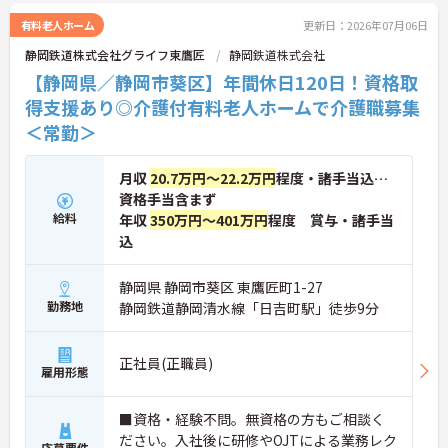
ご興味のある方には、面接対策ポイントなど、さら
に詳細をご案内しますのでお気軽にご相談くださ
有料老人ホーム
更新日：2026年07月06日
い！
静岡鉄道株式会社グライフ東鷹匠
静岡鉄道株式会社
■ 働きやすさバツグンの職場環境♪
【静岡県／静岡市葵区】年間休日120日！資格取
得支援あり◎介護付有料老人ホームで介護職募集
最新設備とサポート体制で負担軽減！
＜常勤＞
・見守りセンサー付きベッド導入
・巡回頻度を減らし業務を効率化
・清掃やシーツ交換などは専門スタッフ対応
月収
20.7万円～22.2万円
程度・諸手当込…
→ 介護業務にしっかり集中できる環境です
資格手当含まず
■ 人間関係良好で安心スタート♪
給料
年収
350万円～401万円
程度 賞与・諸手当
込
幅広い世代が活躍中！
・多職種連携でチームワーク抜群
静岡県 静岡市葵区 東鷹匠町1-27
・ざっくばらんに話せる雰囲気
勤務地
静岡鉄道静岡清水線「日吉町駅」徒歩9分
・穏やかな空気感で働きやすい
→ 初めての方でも馴染みやすい環境です
■ しっかり休めて無理なく勤務♪
正社員(正職員)
雇用形態
プライベートも大切にできます！
・年間休日120日以上
■資格・経験不問。無資格の方もご相談く
・有給も取りやすい環境
ださい。入社後に研修やOJTによる業務レク
応募要件