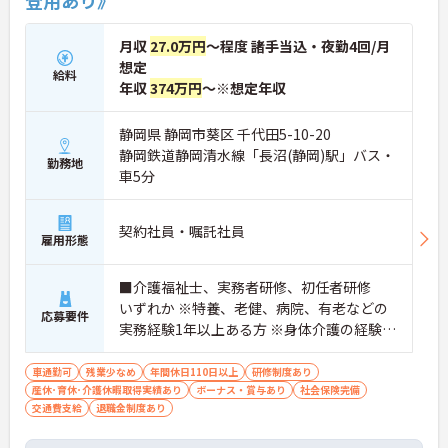
登用あり》
月収
27.0万円
～程度 諸手当込・夜勤4回/月
想定
給料
年収
374万円
～※想定年収
静岡県 静岡市葵区 千代田5-10-20
静岡鉄道静岡清水線「長沼(静岡)駅」バス・
勤務地
車5分
契約社員・嘱託社員
雇用形態
■介護福祉士、実務者研修、初任者研修
いずれか ※特養、老健、病院、有老などの
応募要件
実務経験1年以上ある方 ※身体介護の経験年
以上ある方、機械浴の使用の経験のある方
歓迎
車通勤可
残業少なめ
年間休日110日以上
研修制度あり
産休･育休･介護休暇取得実績あり
ボーナス・賞与あり
社会保険完備
交通費支給
退職金制度あり