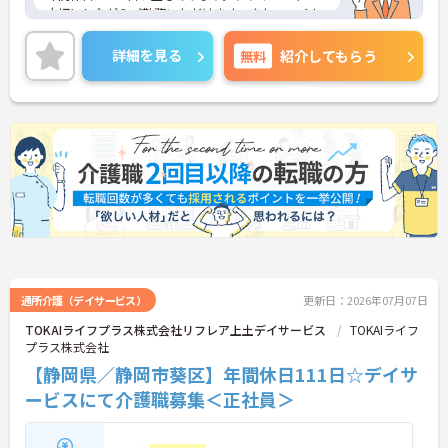
大切にしながらご勤務いただけます。また、マイカ
ー通勤が可能です。通勤が苦になりません。
ご興味のある方には、面接対策ポイントなど、さら
詳細を見る
無料
紹介してもらう
に詳細をご案内しますのでお気軽にご相談くださ
い！
通所介護（デイサービス）
更新日：2026年07月07日
TOKAIライフプラス株式会社リフレア上土デイサービス
TOKAIライフ
プラス株式会社
【静岡県／静岡市葵区】年間休日111日☆デイサ
ービスにて介護職募集＜正社員＞