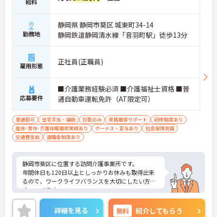
給料
静岡県 静岡市葵区 城東町34-14
勤務地
静岡鉄道静岡清水線「音羽町駅」徒歩13分
正社員(正職員)
雇用形態
■介護業務経験必須 ■介護福祉士資格 ■普
応募要件
通自動車運転免許（AT限定可）
車通勤可
住宅手当・補助
日勤のみ
資格取得サポート
研修制度あり
産休･育休･介護休暇取得実績あり
ボーナス・賞与あり
社会保険完備
交通費支給
退職金制度あり
静岡市葵区に位置する訪問介護事業所です。
年間休日も120日以上としっかりお休みも取得出来
るので、ワークライフバランスを大切にしたい方に
オススメです。
お持ちの資格や経験を活かして、転職後即戦力とし
て活躍できる環境があります。
詳細を見る
無料
紹介してもらう
ご興味をお持ちの方はお気軽にお問い合わせくださ