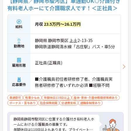
【静岡県／静岡市駿河区】車通勤OK◎介護付き
有料老人ホーにて介護職求人です！＜正社員＞
月収
23.5万円～26.1万円
給料
静岡県 静岡市葵区 上土2-13-35
勤務地
静岡鉄道静岡清水線「古庄駅」バス・車5分
正社員(正職員)
雇用形態
■介護職員初任者研修修了者、介護職員実
応募要件
務者研修修了者いずれか必須 ■経験不問
車通勤可
残業少なめ
年間休日110日以上
産休･育休･介護休暇取得実績あり
ボーナス・賞与あり
社会保険完備
交通費支給
退職金制度あり
静岡県静岡市駿河区に位置する介護付き有料老人ホ
ームにおける介護職員の募集です。
年間休日は110日以上もあります。プライベートを