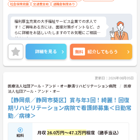
社会保険完備
交通費支給
退職金制度あり
福利厚生充実の大手福祉サービス企業での求人で
す！ご興味ある方には、面接対策ポイントなど、さ
らに詳細をお話しいたしますのでお気軽にご相談く
ださい！
詳細を見る
無料
紹介してもらう
更新日：2026年08月05日
医療法人社団アール・アンド・オー静清リハビリテーション病院
医療
法人社団アール・アンド・オー
【静岡県／静岡市葵区】賞与年3回！綺麗！回復
期リハビリテーション病院で看護師募集＜日勤常
勤／病棟＞
月収
26.0万円～47.2万円
程度（諸手当込）
給料