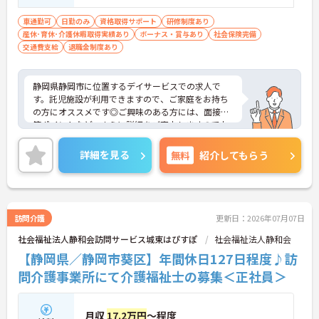
車通勤可
日勤のみ
資格取得サポート
研修制度あり
産休･育休･介護休暇取得実績あり
ボーナス・賞与あり
社会保険完備
交通費支給
退職金制度あり
静岡県静岡市に位置するデイサービスでの求人で
す。託児施設が利用できますので、ご家庭をお持ち
の方にオススメです◎ご興味のある方には、面接対
策ポイントなど、さらに詳細をご案内しますのでお
気軽にご相談ください！
詳細を見る
無料
紹介してもらう
訪問介護
更新日：2026年07月07日
社会福祉法人静和会訪問サービス城東はぴすぽ
社会福祉法人静和会
【静岡県／静岡市葵区】年間休日127日程度♪訪
問介護事業所にて介護福祉士の募集＜正社員＞
月収
17.2万円
～程度