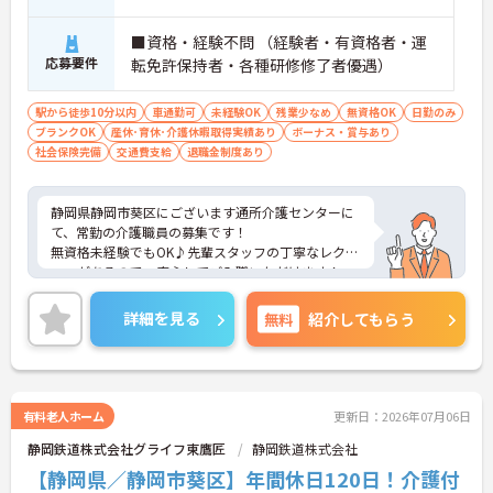
■資格・経験不問 （経験者・有資格者・運
応募要件
転免許保持者・各種研修修了者優遇）
駅から徒歩10分以内
車通勤可
未経験OK
残業少なめ
無資格OK
日勤のみ
ブランクOK
産休･育休･介護休暇取得実績あり
ボーナス・賞与あり
社会保険完備
交通費支給
退職金制度あり
静岡県静岡市葵区にございます通所介護センターに
て、常勤の介護職員の募集です！
無資格未経験でもOK♪先輩スタッフの丁寧なレクチ
ャーがあるので、安心してご入職いただけます！
各線最寄駅からも近く、通勤に便利なところもおす
すめポイントです♪
詳細を見る
無料
紹介してもらう
ご興味ある方には、面接対策ポイントなど、さらに
詳細をお話しいたしますのでお気軽にご相談くださ
い！
有料老人ホーム
更新日：2026年07月06日
静岡鉄道株式会社グライフ東鷹匠
静岡鉄道株式会社
【静岡県／静岡市葵区】年間休日120日！介護付