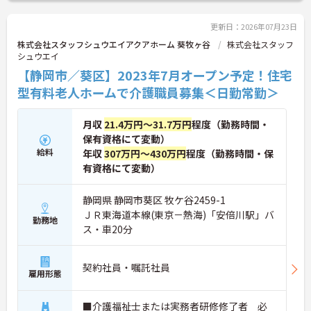
更新日：2026年07月23日
株式会社スタッフシュウエイアクアホーム 葵牧ヶ谷
株式会社スタッフ
シュウエイ
【静岡市／葵区】2023年7月オープン予定！住宅
型有料老人ホームで介護職員募集＜日勤常勤＞
月収
21.4万円～31.7万円
程度（勤務時間・
保有資格にて変動）
給料
年収
307万円～430万円
程度（勤務時間・保
有資格にて変動）
静岡県 静岡市葵区 牧ケ谷2459-1
ＪＲ東海道本線(東京－熱海)「安倍川駅」バ
勤務地
ス・車20分
契約社員・嘱託社員
雇用形態
■介護福祉士または実務者研修修了者 必