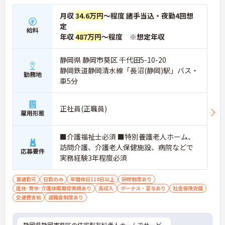
月収
34.6万円
～程度 諸手当込・夜勤4回想
定
給料
年収
487万円
～程度 ※想定年収
静岡県 静岡市葵区 千代田5-10-20
静岡鉄道静岡清水線「長沼(静岡)駅」バス・
勤務地
車5分
正社員(正職員)
雇用形態
■介護福祉士必須 ■特別養護老人ホーム、
訪問介護、介護老人保健施設、病院などで
応募要件
実務経験3年程度必須
車通勤可
日勤のみ
年間休日110日以上
研修制度あり
産休･育休･介護休暇取得実績あり
高収入
ボーナス・賞与あり
社会保険完備
交通費支給
退職金制度あり
静岡県静岡市葵区の住宅型有料老人ホームでサービ