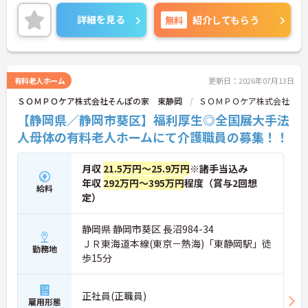
ー通勤が可能です。通勤が苦になりません。
ご興味のある方には、面接対策ポイントなど、さら
詳細を見る
無料
紹介してもらう
に詳細をご案内しますのでお気軽にご相談くださ
い！
有料老人ホーム
更新日：2026年07月13日
ＳＯＭＰＯケア株式会社そんぽの家 東静岡
ＳＯＭＰＯケア株式会社
【静岡県／静岡市葵区】福利厚生◎全国展大手法
人母体の有料老人ホームにて介護職員の募集！！
月収
21.5万円～25.9万円
※諸手当込み
年収
292万円～395万円
程度（賞与2回想
給料
定）
静岡県 静岡市葵区 長沼984-34
ＪＲ東海道本線(東京－熱海)「東静岡駅」徒
勤務地
歩15分
正社員(正職員)
雇用形態