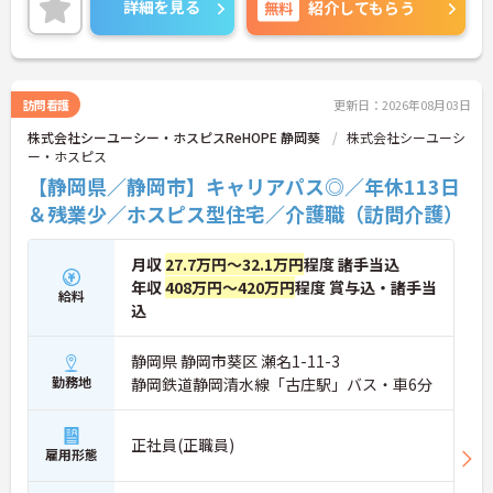
詳細を見る
無料
紹介してもらう
ライフスタイルにあわせて長く就業することができ
る点も魅力の一つです。
★教育体制・キャリア支援
訪問看護
更新日：2026年08月03日
・プリセプター制度あり！
株式会社シーユーシー・ホスピスReHOPE 静岡葵
株式会社シーユーシ
・キャリアラダー制度（段階的キャリアアップ）
ー・ホスピス
・グループ内研修、勉強会を定期的に開催
・資格取得支援制度あり（外部研修・受講料補助）
【静岡県／静岡市】キャリアパス◎／年休113日
・役職チャレンジ制度あり
＆残業少／ホスピス型住宅／介護職（訪問介護）
★職場環境
・育休産休実績100％！法人内託児所あり！将来的
月収
27.7万円～32.1万円
程度 諸手当込
にライフスタイルの変化があっても安心の環境
年収
408万円～420万円
程度 賞与込・諸手当
給料
・職種を超えて相談しやすい風土があります！
込
・安定した法人基盤と福利厚生で、長く働きやすい
★業界水準を上回る処遇改善の実績と好待遇
静岡県 静岡市葵区 瀬名1-11-3
・R&Oの賃金は、「経験」「成長」「貢献」がきち
勤務地
静岡鉄道静岡清水線「古庄駅」バス・車6分
んと反映される仕組みを構築
・職能は3階層9段階に分かれており、役割・責任の
広がりに応じて等級が上がる！
正社員(正職員)
雇用形態
・賞与年3回！
・退職前払金制度あり（将来の退職金として積み立