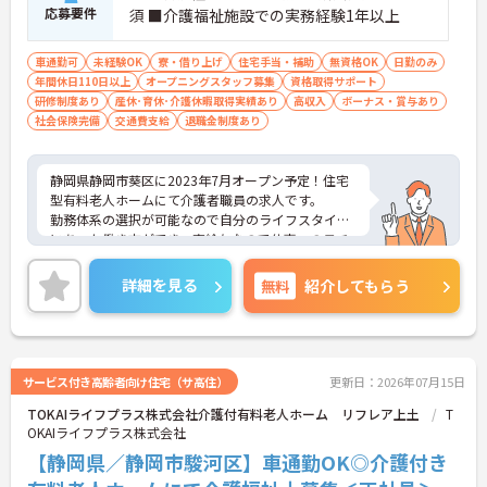
応募要件
須 ■介護福祉施設での実務経験1年以上
車通勤可
未経験OK
寮・借り上げ
住宅手当・補助
無資格OK
日勤のみ
年間休日110日以上
オープニングスタッフ募集
資格取得サポート
研修制度あり
産休･育休･介護休暇取得実績あり
高収入
ボーナス・賞与あり
社会保険完備
交通費支給
退職金制度あり
静岡県静岡市葵区に2023年7月オープン予定！住宅
型有料老人ホームにて介護者職員の求人です。
勤務体系の選択が可能なので自分のライフスタイル
にあった働き方ができ、高給与なので仕事へのモチ
ベーションにつながります。今後も施設を複数展開
予定なので、管理職のポストに就くチャンスも豊富
詳細を見る
無料
紹介してもらう
です。
また、福利厚生が整っており、長期的に勤務可能な
環境が整っております。ご興味をお持ちの方は、お
気軽にお問い合わせください。
サービス付き高齢者向け住宅（サ高住）
更新日：2026年07月15日
TOKAIライフプラス株式会社介護付有料老人ホーム リフレア上土
T
OKAIライフプラス株式会社
【静岡県／静岡市駿河区】車通勤OK◎介護付き