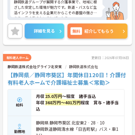
静岡鉄道グループが展開する介護事業で、地域に根
ざした安定した環境が魅力です。鉄道・バスなど生
活インフラを支える企業だからこその基盤の強さが
あり、長く働きたい方にぴったり。
見守りセンサー付きベッドの導入や専門スタッフの
配置など、職員負担を軽減する環境づくりを大切に
詳細を見る
無料
紹介してもらう
していることもポイント。人間関係も良好で、穏や
かな雰囲気の中で安心してスタートできる職場で
す。
ご興味のある方には、面接対策ポイントなど、さら
に詳細をご案内しますのでお気軽にご相談くださ
有料老人ホーム
更新日：2026年07月06日
い！
静岡鉄道株式会社グライフ北安東
静岡鉄道株式会社
■ 働きやすさバツグンの職場環境♪
【静岡県／静岡市葵区】年間休日120日！介護付
有料老人ホームで介護福祉士募集＜常勤＞
最新設備とサポート体制で負担軽減！
・見守りセンサー付きベッド導入
・巡回頻度を減らし業務を効率化
月収
25.0万円
～程度 諸手当込
・清掃やシーツ交換などは専門スタッフ対応
年収
368万円～401万円
程度 賞与・諸手当
→ 介護業務にしっかり集中できる環境です
給料
込
■ 人間関係良好で安心スタート♪
静岡県 静岡市葵区 北安東2‐28‐10
幅広い世代が活躍中！
静岡鉄道静岡清水線「日吉町駅」バス・車1
勤務地
・多職種連携でチームワーク抜群