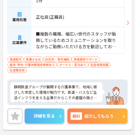
1分
・ざっくばらんに話せる雰囲気
・穏やかな空気感で働きやすい
→ 初めての方でも馴染みやすい環境です
正社員(正職員)
雇用形態
■ しっかり休めて無理なく勤務♪
■複数の職種、幅広い世代のスタッフが勤
プライベートも大切にできます！
務しているためコミュニケーションを取り
・年間休日120日以上
応募要件
・有給も取りやすい環境
ながらご勤務いただける方を歓迎しており
・夜勤明けの翌日は必ず公休
ます。
→ しっかり休んでリフレッシュできます
車通勤可
残業少なめ
託児所・育児補助
資格取得サポート
産休･育休･介護休暇取得実績あり
ボーナス・賞与あり
社会保険完備
■ 研修充実で未経験も安心♪
交通費支給
学びながら成長できる体制！
・先輩スタッフから丁寧な指導
静岡鉄道グループが展開する介護事業で、地域に根
・実践的なアドバイスが受けられる
ざした安定した環境が魅力です。鉄道・バスなど生
・安心してスキルアップできる
活インフラを支える企業だからこその基盤の強さが
→ 長く働きながら着実に成長できます
あり、長く働きたい方にぴったり。
見守りセンサー付きベッドの導入や専門スタッフの
配置など、職員負担を軽減する環境づくりを大切に
詳細を見る
無料
紹介してもらう
していることもポイント。人間関係も良好で、穏や
かな雰囲気の中で安心してスタートできる職場で
す。