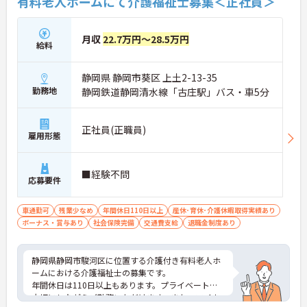
有料老人ホームにて介護福祉士募集＜正社員＞
月収
22.7万円～28.5万円
給料
静岡県 静岡市葵区 上土2-13-35
勤務地
静岡鉄道静岡清水線「古庄駅」バス・車5分
正社員(正職員)
雇用形態
■経験不問
応募要件
車通勤可
残業少なめ
年間休日110日以上
産休･育休･介護休暇取得実績あり
ボーナス・賞与あり
社会保険完備
交通費支給
退職金制度あり
静岡県静岡市駿河区に位置する介護付き有料老人ホ
ームにおける介護福祉士の募集です。
年間休日は110日以上もあります。プライベートを
大切にしながらご勤務いただけます。また、マイカ