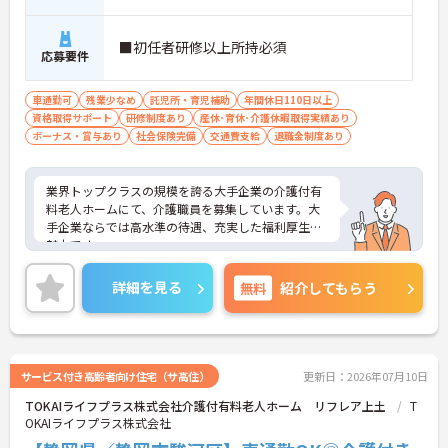
■初任者研修以上所持必須
応募要件
車通勤可
残業少なめ
託児所・育児補助
年間休日110日以上
資格取得サポート
研修制度あり
産休･育休･介護休暇取得実績あり
ボーナス・賞与あり
社会保険完備
交通費支給
退職金制度あり
業界トップクラスの規模を誇る大手企業の介護付有
料老人ホームにて、介護職員を募集しています。大
手企業ならでは高水準の待遇、充実した福利厚生が
魅力です。
ご興味ある方には、面接対策ポイントなど、さらに
詳細をお話しいたしますのでお気軽にご相談くださ
詳細を見る
無料
紹介してもらう
い。
サービス付き高齢者向け住宅（サ高住）
更新日：2026年07月10日
TOKAIライフプラス株式会社介護付有料老人ホーム リフレア上土
T
OKAIライフプラス株式会社