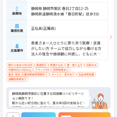
静岡県 静岡市葵区 春日2丁目12-25
勤務地
静岡鉄道静岡清水線「春日町駅」徒歩3分
正社員(正職員)
雇用形態
患者さま一人ひとりに寄り添う医療・支援
がしたい方 チームで協力しながら働ける方
応募要件
法人の理念や価値観に共感し、ともに大切
にしてくださる方
駅から徒歩10分以内
車通勤可
残業少なめ
寮・借り上げ
日勤のみ
年間休日110日以上
ブランクOK
研修制度あり
産休･育休･介護休暇取得実績あり
ボーナス・賞与あり
社会保険完備
退職金制度あり
静岡県静岡市葵区に位置する回復期リハビリテーシ
ョン病院です！
駅から近い好立地に加えて、賞与年3回の支給などの
待遇面、また安心の教育体制など、働きやすい環境
が揃っています。
法人内に託児所があり、仕事と家庭を両立しながら