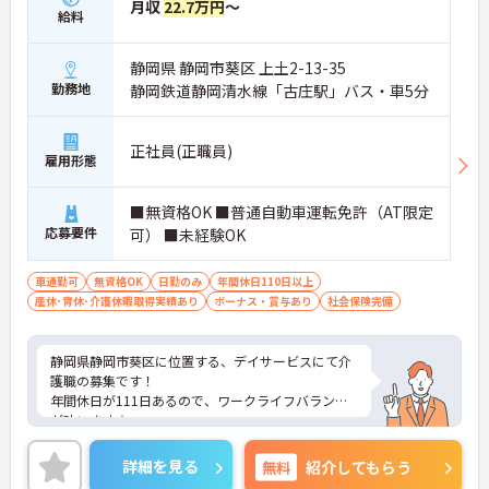
月収
22.7万円
～
給料
静岡県 静岡市葵区 上土2-13-35
勤務地
静岡鉄道静岡清水線「古庄駅」バス・車5分
正社員(正職員)
雇用形態
■無資格OK ■普通自動車運転免許（AT限定
応募要件
可） ■未経験OK
車通勤可
無資格OK
日勤のみ
年間休日110日以上
産休･育休･介護休暇取得実績あり
ボーナス・賞与あり
社会保険完備
静岡県静岡市葵区に位置する、デイサービスにて介
護職の募集です！
年間休日が111日あるので、ワークライフバランス
が叶います☆
また、マイカー通勤可能なので通勤らくらくです◎
ご興味のある方には、面接対策ポイントなど、さら
詳細を見る
無料
紹介してもらう
に詳細をお話しいたしますのでお気軽にご相談くだ