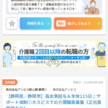
ス提供責任者の募集です！退職金制度があるので、
安心して長く働きやすい環境が整っています◎ま
た、年間休日が115日なので、仕事とプライベート
を両立しやすい職場です♪ご興味のある方は、面接
ポイントをお伝えしますので、お気軽にご連絡くだ
詳細を見る
無料
紹介してもらう
さい。
訪問看護
更新日：2026年08月06日
株式会社アンビス医心館 静岡Ⅱ
株式会社アンビス
【静岡県／静岡市】高水準給与＆年休115日♪サ
ポート体制◎ホスピスでの介護職員募集《正社員