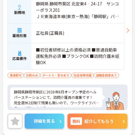
静岡県 静岡市葵区 北安東4‐24-17 サンコ
・退職金制度（勤続3年以上）・保育手当・育児短
時間勤務・マインドフルネスプログラムなど、長期
ーポラス201
勤務地
的に安心して働き続けるための制度が充実していま
ＪＲ東海道本線(東京－熱海)「静岡駅」バ
す
ス・車20分
正社員(正職員)
雇用形態
■初任者研修以上の資格必須 ■普通自動車
運転免許必須 ■ブランクOK ■訪問介護未経
応募要件
験OK
車通勤可
日勤のみ
ボーナス・賞与あり
社会保険完備
退職金制度あり
静岡県静岡市葵区に2026年8月オープン予定のヘル
パーステーションにて、訪問介護員の募集です！
完全週休2日制で残業も無いので、ワークライフバ
ランスが叶います◎
ご興味のある方には、面接対策ポイントなど、さら
に詳細をお話しいたしますのでお気軽にご相談くだ
詳細を見る
無料
紹介してもらう
さい！