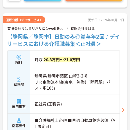
さい！
通所介護（デイサービス）
更新日：2026年07月07日
有限会社まはえリハサロンwell-Bee
有限会社まはえ
【静岡県／静岡市】日勤のみ◎賞与年2回♪デイ
サービスにおける介護職募集＜正社員＞
月収
20.8万円～21.0万円
給料
静岡県 静岡市葵区 山崎2-2-8
ＪＲ東海道本線(東京－熱海)「静岡駅」バ
勤務地
ス・車10分
正社員(正職員)
雇用形態
■介護福祉士必須 ■普通自動車免許必須（A
応募要件
T限定可）