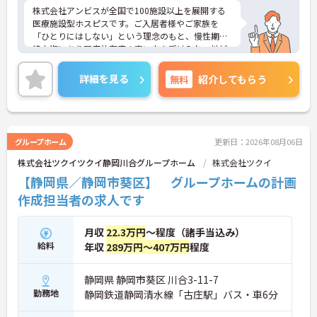
株式会社アンビスが全国で100施設以上を展開する
医療施設型ホスピスです。ご入居者様やご家族を
「ひとりにはしない」という理念のもと、慢性期や
終末期にあり医療依存度の高い方を受け入れ、地域
医療を支える社会的意義の高い事業を推進していま
す。現場には看護師が24時間常駐しています。急変
詳細を見る
無料
紹介してもらう
時の対応や医療行為は看護師が担当するため、初任
者研修や実務者研修の方も食事介助や入浴介助など
の生活を支えるケアに専念できる環境です。多職種
で情報を共有し、一人で判断を抱え込まないチーム
連携の体制がしっかりと整っています。働き方の面
グループホーム
更新日：2026年08月06日
では、夜勤明けの翌日が原則として公休となるほ
株式会社ツクイツクイ静岡川合グループホーム
株式会社ツクイ
か、月平均の残業時間も5時間から7時間程度とかな
り少なめです。常勤スタッフの比率が90パーセント
【静岡県／静岡市葵区】 グループホームの計画
を超えているため急な勤務変更が発生しにくく、あ
作成担当者の求人です
らかじめ決められた訪問予定表に沿って規則正しく
働けます。入職後は現場スタッフによるお一人おひ
とりに合わせた個別のOJT研修が実施されます。eラ
月収
22.3万円
～程度（諸手当込み）
ーニングも導入されており、多職種と連携しながら
給料
年収
289万円～407万円
程度
専門性を着実に深めていける環境が用意されていま
す。
静岡県 静岡市葵区 川合3-11-7
★おすすめPOINT★
勤務地
静岡鉄道静岡清水線「古庄駅」バス・車6分
＜個別ＯＪＴとチーム連携で着実に成長！＞
・入職後はお一人おひとりの習熟度に合わせた個別