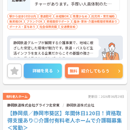
・夜勤明けの翌日は必ず公休
チャーがあります。手厚い人員体制のため
→ しっかり休んでリフレッシュできます
しっかりと介護業務を覚えることができま
す。
駅から徒歩10分以内
車通勤可
未経験OK
残業少なめ
託児所・育児補助
■ 研修充実で未経験も安心♪
無資格OK
ブランクOK
資格取得サポート
産休･育休･介護休暇取得実績あり
ボーナス・賞与あり
社会保険完備
交通費支給
学びながら成長できる体制！
・先輩スタッフから丁寧な指導
・実践的なアドバイスが受けられる
静岡鉄道グループが展開する介護事業で、地域に根
・安心してスキルアップできる
ざした安定した環境が魅力です。鉄道・バスなど生
→ 長く働きながら着実に成長できます
活インフラを支える企業だからこその基盤の強さが
あり、長く働きたい方にぴったり。
見守りセンサー付きベッドの導入や専門スタッフの
配置など、職員負担を軽減する環境づくりを大切に
詳細を見る
無料
紹介してもらう
していることもポイント。人間関係も良好で、穏や
かな雰囲気の中で安心してスタートできる職場で
す。
ご興味のある方には、面接対策ポイントなど、さら
に詳細をご案内しますのでお気軽にご相談くださ
有料老人ホーム
更新日：2026年06月29日
い！
静岡鉄道株式会社グライフ北安東
静岡鉄道株式会社
■ 働きやすさバツグンの職場環境♪
【静岡県／静岡市葵区】年間休日120日！資格取
得支援あり◎介護付有料老人ホームで介護職募集
最新設備とサポート体制で負担軽減！
＜常勤＞
・見守りセンサー付きベッド導入