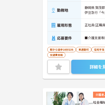
静岡県 賀茂郡
勤務地
伊豆急行「今
雇用形態
正社員(正職員
応募要件
■介護支援専
駅から徒歩10分以内
車通勤可
住宅手当
交通費支給
詳細を
介護老
社会福