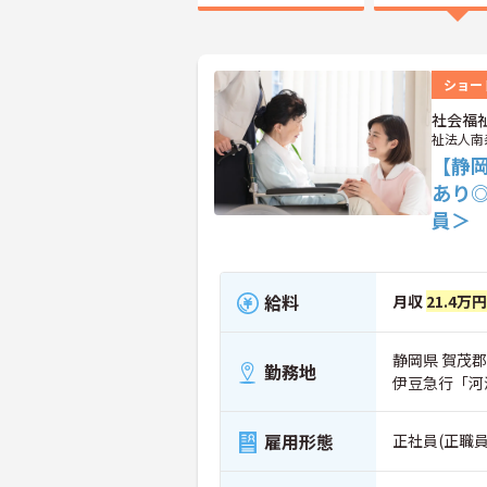
ショー
社会福
祉法人南
【静
あり
員＞
給料
月収
21.4万
静岡県 賀茂郡
勤務地
伊豆急行「河
雇用形態
正社員(正職員