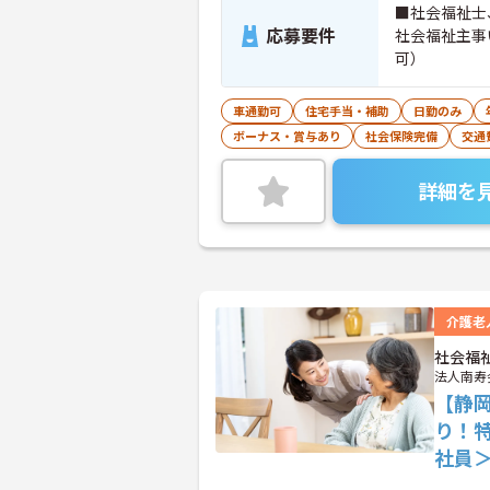
■社会福祉士
応募要件
社会福祉主事
可）
車通勤可
住宅手当・補助
日勤のみ
ボーナス・賞与あり
社会保険完備
交通
詳細を
介護老
社会福
法人南寿
【静
り！
社員