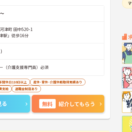
～
河津町 田中520-1
津駅」徒歩16分
)
ー（介護支援専門員）必須
年間休日110日以上
産休･育休･介護休暇取得実績あり
費支給
退職金制度あり
見る
無料
紹介してもらう