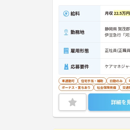
給料
月収
22.5万円
静岡県 賀茂郡
勤務地
伊豆急行「河
雇用形態
正社員(正職員
応募要件
ケアマネジャ
車通勤可
住宅手当・補助
日勤のみ
ボーナス・賞与あり
社会保険完備
交通
詳細を