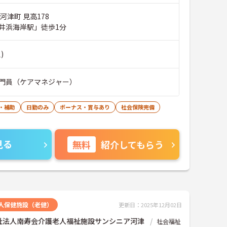
河津町 見高178
井浜海岸駅」徒歩1分
)
門員（ケアマネジャー）
・補助
日勤のみ
ボーナス・賞与あり
社会保険完備
見る
無料
紹介してもらう
人保健施設（老健）
更新日：2025年12月02日
祉法人南寿会介護老人福祉施設サンシニア河津
社会福祉