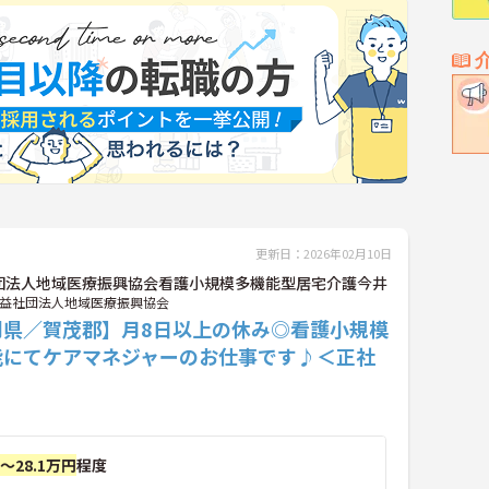
更新日：2026年02月10日
団法人地域医療振興協会看護小規模多機能型居宅介護今井
益社団法人地域医療振興協会
岡県／賀茂郡】月8日以上の休み◎看護小規模
能にてケアマネジャーのお仕事です♪＜正社
円～28.1万円
程度