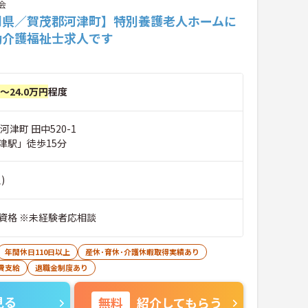
会
岡県／賀茂郡河津町】特別養護老人ホームに
勤介護福祉士求人です
円～24.0万円
程度
河津町 田中520-1
津駅」徒歩15分
)
資格 ※未経験者応相談
年間休日110日以上
産休･育休･介護休暇取得実績あり
費支給
退職金制度あり
見る
無料
紹介してもらう