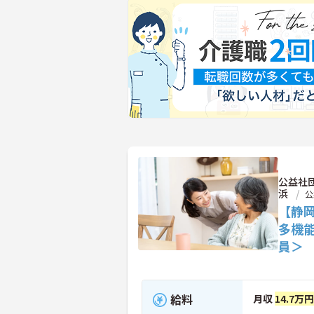
公益社
浜
公
【静
多機
員＞
給料
月収
14.7万