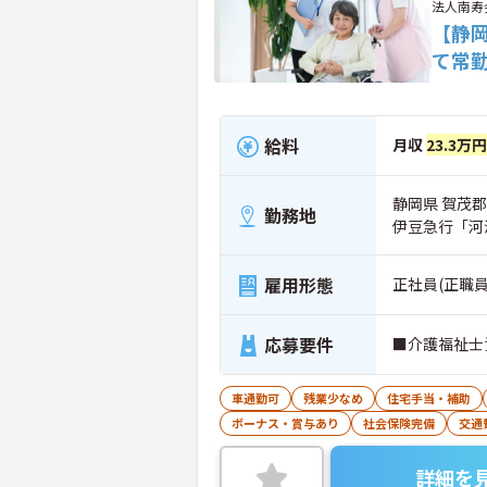
法人南寿
【静
て常
給料
月収
23.3万
静岡県 賀茂郡
勤務地
伊豆急行「河
雇用形態
正社員(正職員
応募要件
■介護福祉士
車通勤可
残業少なめ
住宅手当・補助
ボーナス・賞与あり
社会保険完備
交通
詳細を