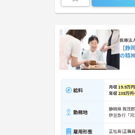
医療法
【静
の精
月収
19.9万
給料
年収
238万円
静岡県 賀茂郡
勤務地
伊豆急行「河
雇用形態
正社員(正職員