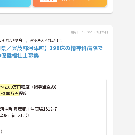
更新日：2025年03月25日
人それいゆ会
医療法人それいゆ会
岡県／賀茂郡河津町】190床の精神科病院で
神保健福祉士募集
円～23.9万円
程度（諸手当込み）
～286万円
程度
河津町 賀茂郡川津筏場1512-7
津駅」徒歩17分
)