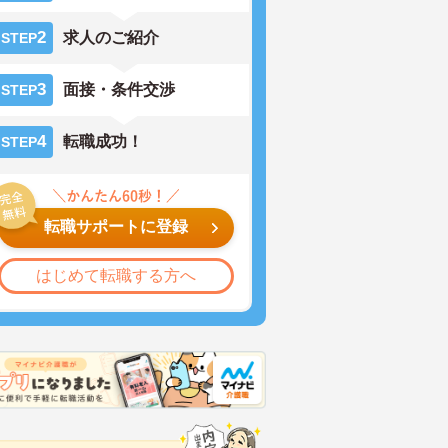
2
求人のご紹介
STEP
3
面接・条件交渉
STEP
4
転職成功！
STEP
転職サポートに登録
はじめて転職する方へ