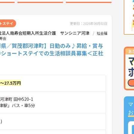
トステイ
更新日：2026年06月02日
祉法人南寿会短期入所生活介護 サンシニア河津
社会福
寿会
岡県／賀茂郡河津町】日勤のみ♪昇給・賞与
◎ショートステイでの生活相談員募集＜正社
円～27.5万円
河津町 田中520-1
マ
津駅」バス・車5分
お
)