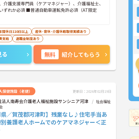
、介護支援専門員（ケアマネジャー）、介護福祉士、
いずれか必須 ■普通自動車運転免許必須（AT限定
年間休日110日以上
産休･育休･介護休暇取得実績あり
費支給
退職金制度あり
見る
無料
紹介してもらう
人保健施設（老健）
更新日：2026年02月19日
祉法人南寿会介護老人福祉施設サンシニア河津
社会福祉
会
岡県／賀茂郡河津町】残業なし♪住宅手当あ
特別養護老人ホームでのケアマネジャー＜正
＞