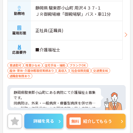
静岡県 駿東郡小山町 用沢４３７-１
勤務地
ＪＲ御殿場線「御殿場駅」バス・車11分
正社員(正職員)
雇用形態
■介護福祉士
応募要件
車通勤可
残業少なめ
住宅手当・補助
ブランクOK
産休･育休･介護休暇取得実績あり
高収入
社会保険完備
交通費支給
退職金制度あり
静岡県駿東郡小山町にある病院にて介護福祉士募集
です。
同病院は、外来・一般病床・療養型病床を併せ持
ち、隣町の御殿場市にある関連病院の富士病院と連
携しながら保健医療から慢性期医療まで、地域住民
の方の為に幅広く活動しております。
詳細を見る
無料
紹介してもらう
福利厚生の充実も魅力のひとつ♪ 託児所もありま
す。