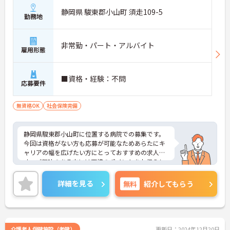
静岡県 駿東郡小山町 須走109-5
勤務地
非常勤・パート・アルバイト
雇用形態
■資格・経験：不問
応募要件
無資格OK
社会保険完備
静岡県駿東郡小山町に位置する病院での募集です。
今回は資格がない方も応募が可能なためあらたにキ
ャリアの幅を広げたい方にとっておすすめの求人で
す。ご興味のある方には面接のポイントをお伝えし
ますので、お気軽にお問い合わせください。
詳細を見る
無料
紹介してもらう
介護老人保健施設（老健）
更新日：2024年12月20日