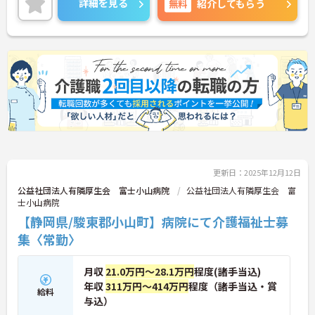
詳細を見る
無料
紹介してもらう
ご興味ある方には、面接対策ポイントなど、さらに
詳細をお話しいたしますのでお気軽にご相談くださ
い！
更新日：2025年12月12日
公益社団法人有隣厚生会 富士小山病院
公益社団法人有隣厚生会 富
士小山病院
【静岡県/駿東郡小山町】病院にて介護福祉士募
集〈常勤〉
月収
21.0万円～28.1万円
程度(諸手当込)
年収
311万円～414万円
程度（諸手当込・賞
給料
与込）