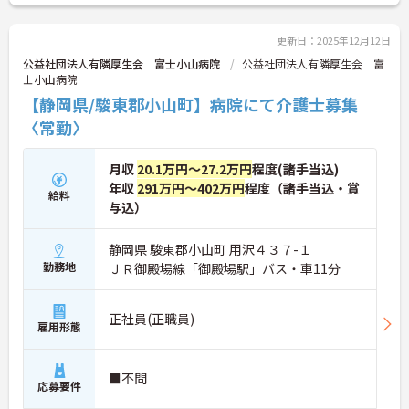
ご興味のある方はお気軽にお問い合わせください！
更新日：2025年12月12日
公益社団法人有隣厚生会 富士小山病院
公益社団法人有隣厚生会 富
士小山病院
【静岡県/駿東郡小山町】病院にて介護士募集
〈常勤〉
月収
20.1万円～27.2万円
程度(諸手当込)
年収
291万円～402万円
程度（諸手当込・賞
給料
与込）
静岡県 駿東郡小山町 用沢４３７-１
勤務地
ＪＲ御殿場線「御殿場駅」バス・車11分
正社員(正職員)
雇用形態
■不問
応募要件