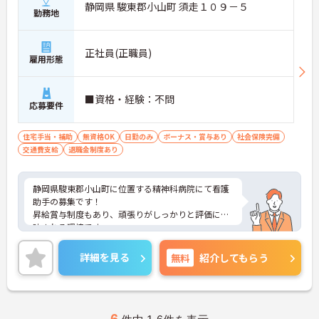
静岡県 駿東郡小山町 須走１０９－５
勤務地
正社員(正職員)
雇用形態
■資格・経験：不問
応募要件
住宅手当・補助
無資格OK
日勤のみ
ボーナス・賞与あり
社会保険完備
交通費支給
退職金制度あり
静岡県駿東郡小山町に位置する精神科病院にて看護
助手の募集です！
昇給賞与制度もあり、頑張りがしっかりと評価に反
映される環境です。
相談がしやすい職場環境で、長年お勤めの方もいら
っしゃいますので資格や経験がない方でも安心して
詳細を見る
無料
紹介してもらう
ご就業いただけます。
ご興味ある方には、面接対策ポイントなど、さらに
詳細をお話しいたしますのでお気軽にご相談くださ
い！