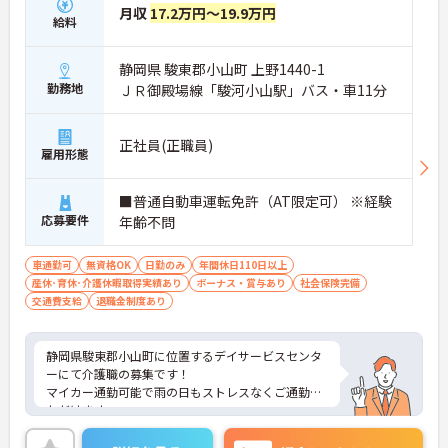
月収
17.2万円～19.9万円
給料
静岡県 駿東郡小山町 上野1440-1
勤務地
ＪＲ御殿場線「駿河小山駅」バス・車11分
正社員(正職員)
雇用形態
■普通自動車運転免許（AT限定可） ※経験
応募要件
年齢不問
車通勤可
無資格OK
日勤のみ
年間休日110日以上
産休･育休･介護休暇取得実績あり
ボーナス・賞与あり
社会保険完備
交通費支給
退職金制度あり
静岡県駿東郡小山町に位置するデイサービスセンタ
ーにて介護職の募集です！
マイカー通勤可能で雨の日もストレスなくご通勤い
ただけます。
日勤のみのお仕事なので、終業後にプライベートも
充実させることができます♪