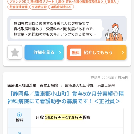
ブランクOK
資格取得サポート
産休･育休･介護休暇取得実績あり
高収入
社会保険完備
交通費支給
退職金制度あり
静岡県駿東郡に位置する介護老人保健施設です。
資格取得制度あり！受講料の補助制度があるので、
無資格・未経験の方もスキルアップできる環境で
す！
ご興味をお持ちの方には詳細の情報や面接のポイン
トをお伝えしますのでお気軽にお問い合わせくださ
詳細を見る
無料
紹介してもらう
いませ。
更新日：2023年11月20日
医療法人社団沙羅 東富士病院
医療法人社団沙羅 東富士病院
【静岡県／駿東郡小山町】賞与5か月分実績◎精
神科病院にて看護助手の募集です！＜正社員＞
月収
16.0万円～17.5万円
程度
給料