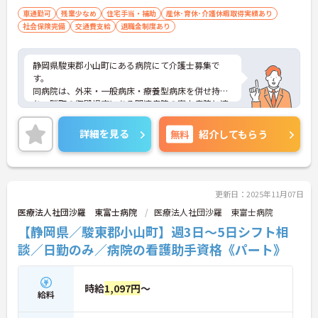
車通勤可
残業少なめ
住宅手当・補助
産休･育休･介護休暇取得実績あり
社会保険完備
交通費支給
退職金制度あり
静岡県駿東郡小山町にある病院にて介護士募集で
す。
同病院は、外来・一般病床・療養型病床を併せ持
ち、隣町の御殿場市にある関連病院の富士病院と連
携しながら保健医療から慢性期医療まで、地域住民
の方の為に幅広く活動しております。
詳細を見る
無料
紹介してもらう
福利厚生の充実も魅力のひとつ♪ 託児所もありま
す。
ご興味のある方はお気軽にお問い合わせください！
更新日：2025年11月07日
医療法人社団沙羅 東富士病院
医療法人社団沙羅 東富士病院
【静岡県／駿東郡小山町】週3日～5日シフト相
談／日勤のみ／病院の看護助手資格《パート》
時給
1,097円
～
給料