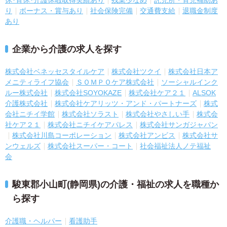
り
ボーナス・賞与あり
社会保険完備
交通費支給
退職金制度
あり
企業から介護の求人を探す
株式会社ベネッセスタイルケア
株式会社ツクイ
株式会社日本ア
メニティライフ協会
ＳＯＭＰＯケア株式会社
ソーシャルインク
ルー株式会社
株式会社SOYOKAZE
株式会社ケア２１
ALSOK
介護株式会社
株式会社ケアリッツ・アンド・パートナーズ
株式
会社ニチイ学館
株式会社ソラスト
株式会社やさしい手
株式会
社ケア２１
株式会社ニチイケアパレス
株式会社サンガジャパン
株式会社川島コーポレーション
株式会社アンビス
株式会社サ
ンウェルズ
株式会社スーパー・コート
社会福祉法人ノテ福祉
会
駿東郡小山町(静岡県)の介護・福祉の求人を職種か
ら探す
介護職・ヘルパー
看護助手