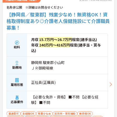
名称非公開 ※詳細はお問合せください
【静岡県／駿東郡】残業少なめ！無資格OK！資
格取得制度あり◎介護老人保健施設にて介護職員
募集！
月収
15.7万円～26.7万円
程度(諸手当込)
年収
240万円～416万円
程度(諸手当・賞与
給料
込)
静岡県 駿東郡小山町
勤務地
ＪＲ御殿場線
正社員(正職員)
雇用形態
【必要な免許・資格】 ■不問 【必要な経
応募要件
験】 ■不問
車通勤可
未経験OK
残業少なめ
託児所・育児補助
無資格OK