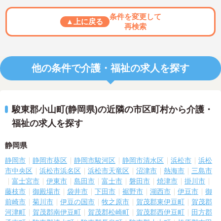
条件を変更して
▲上に戻る
再検索
他の条件で介護・福祉の求人を探す
駿東郡小山町(静岡県)の近隣の市区町村から介護・
福祉の求人を探す
静岡県
静岡市
静岡市葵区
静岡市駿河区
静岡市清水区
浜松市
浜松
市中央区
浜松市浜名区
浜松市天竜区
沼津市
熱海市
三島市
富士宮市
伊東市
島田市
富士市
磐田市
焼津市
掛川市
藤枝市
御殿場市
袋井市
下田市
裾野市
湖西市
伊豆市
御
前崎市
菊川市
伊豆の国市
牧之原市
賀茂郡東伊豆町
賀茂郡
河津町
賀茂郡南伊豆町
賀茂郡松崎町
賀茂郡西伊豆町
田方郡