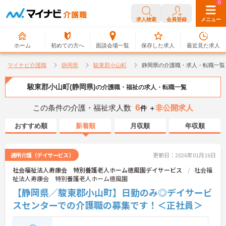
0
0
求人検索
会員登録
メニュー
ホーム
初めての方へ
面談会場一覧
保存した求人
最近見た求人
マイナビ介護職
静岡県
駿東郡小山町
静岡県の介護職・求人・転職一覧
駿東郡小山町(静岡県)
の介護職・福祉の求人・転職一覧
6
この条件の介護・福祉求人数
非公開求人
件 ＋
おすすめ順
新着順
月収順
年収順
通所介護（デイサービス）
更新日：2026年01月16日
社会福祉法人寿康会 特別養護老人ホーム徳風園デイサービス
社会福
祉法人寿康会 特別養護老人ホーム徳風園
【静岡県／駿東郡小山町】日勤のみ◎デイサービ
スセンターでの介護職の募集です！＜正社員＞