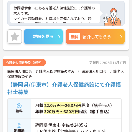
静岡県伊東市にある介護老人保健施設にて介護職の
求人です。
マイカー通勤可能、駐車場も完備されており、通勤
に便利です。周辺は豊かな緑に囲まれており、ゆっ
たりとした時間の中でじっくりと利用者様と関わる
ことが出来ます。
詳細を見る
無料
紹介してもらう
ご興味のある方はお気軽にお問い合わせください！
介護老人保健施設（老健）
更新日：2025年11月17日
医療法人川口会 介護老人保健施設のぞみ
医療法人川口会 介護老人
保健施設のぞみ
【静岡県/伊東市】介護老人保健施設にて介護福
祉士募集
月収
22.0万円～26.3万円
程度（諸手当込）
給料
年収
320万円～380万円
程度（諸手当込）
静岡県 伊東市 宇佐美2405-2
勤務地
ＪＲ伊東線「宇佐美駅」バス・車10分