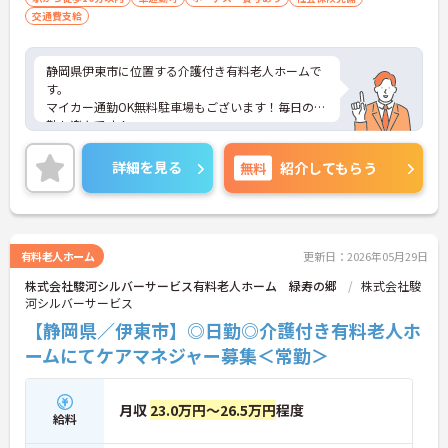
交通費支給
静岡県伊東市に位置する介護付き有料老人ホームで
す。
マイカー通勤OK無料駐車場もございます！毎日の通
勤も楽々です！
また、子育て理解があり◎お子様の急な体調不良に
も柔軟に対応いただけます◎
詳細を見る
無料
紹介してもらう
ご興味をお持ちの方には詳細の情報や面接のポイン
トをお伝えしますのでお気軽にお問い合わせくださ
いませ。
有料老人ホーム
更新日：2026年05月29日
株式会社駿河シルバーサービス有料老人ホーム 緑寿の郷
株式会社駿
河シルバーサービス
【静岡県／伊東市】◎日勤◎介護付き有料老人ホ
ームにてケアマネジャー募集＜常勤＞
月収
23.0万円～26.5万円
程度
給料