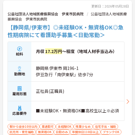
更新日：2026年05月28日
公益社団法人地域医療振興協会 伊東市民病院
公益社団法人地域医療
振興協会 伊東市民病院
【静岡県/伊東市】◎未経験OK・無資格OK◎急
性期病院にて看護助手募集＜日勤常勤＞
月収
17.2万円
～程度（地域人材手当込み）
給料
静岡県 伊東市 岡196-1
勤務地
伊豆急行「南伊東駅」徒歩7分
正社員(正職員)
雇用形態
■未経験OK・無資格OK■高校生以上※必須
応募要件
駅から徒歩10分以内
車通勤可
未経験OK
残業少なめ
住宅手当・補助
託児所・育児補助
無資格OK
日勤のみ
年間休日110日以上
ブランクOK