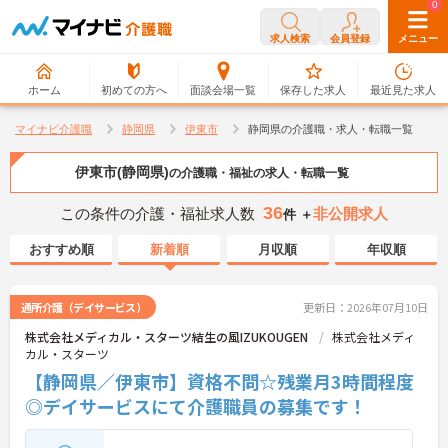
0
0
求人検索
会員登録
メニュー
ホーム
初めての方へ
面談会場一覧
保存した求人
最近見た求人
マイナビ介護職
静岡県
伊東市
静岡県の介護職・求人・転職一覧
伊東市(静岡県)
の介護職・福祉の求人・転職一覧
36
この条件の介護・福祉求人数
非公開求人
件 ＋
おすすめ順
新着順
月収順
年収順
通所介護（デイサービス）
更新日：2026年07月10日
株式会社メディカル・スターツ結生の風IZUKOUGEN
株式会社メディ
カル・スターツ
【静岡県／伊東市】資格不問☆残業月3時間程度
◎デイサービスにて介護職員の募集です！