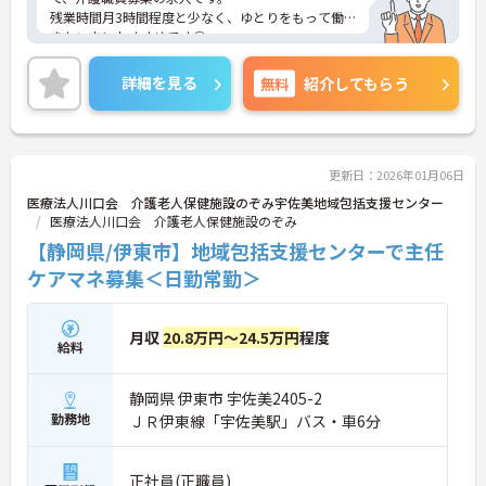
残業時間月3時間程度と少なく、ゆとりをもって働
きたい方におすすめです◎
ご興味をお持ちの方は、お気軽にお問い合わせくだ
さい。
詳細を見る
無料
紹介してもらう
更新日：2026年01月06日
医療法人川口会 介護老人保健施設のぞみ宇佐美地域包括支援センター
医療法人川口会 介護老人保健施設のぞみ
【静岡県/伊東市】地域包括支援センターで主任
ケアマネ募集＜日勤常勤＞
月収
20.8万円～24.5万円
程度
給料
静岡県 伊東市 宇佐美2405-2
勤務地
ＪＲ伊東線「宇佐美駅」バス・車6分
正社員(正職員)