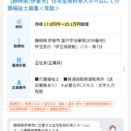
【静岡県/伊東市】住宅型有料老人ホームにて介
護福祉士募集＜常勤＞
月収
17.8万円～25.1万円
程度
給料
静岡県 伊東市 富戸字法華塚1034番地5
勤務地
伊豆急行「伊豆高原駅」バス・車7分
正社員(正職員)
雇用形態
■介護福祉士 ■普通自動車運転免許（送
迎業務あり） ＊必要なPCスキル：文字入力
応募要件
程度
車通勤可
残業少なめ
住宅手当・補助
産休･育休･介護休暇取得実績あり
社会保険完備
交通費支給
退職金制度あり
静岡県伊東市に位置する住宅型有料老人ホームに
て、介護職員募集の求人です。