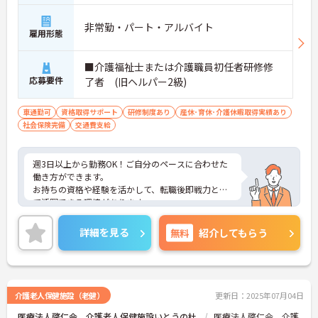
非常勤・パート・アルバイト
雇用形態
■介護福祉士または介護職員初任者研修修
応募要件
了者 (旧ヘルパー2級)
車通勤可
資格取得サポート
研修制度あり
産休･育休･介護休暇取得実績あり
社会保険完備
交通費支給
週3日以上から勤務OK！ご自分のペースに合わせた
働き方ができます。
お持ちの資格や経験を活かして、転職後即戦力とし
て活躍できる環境があります。
ご興味がある方は是非一度マイナビまでお問合せ下
さい。更に詳細などお伝えします。
詳細を見る
無料
紹介してもらう
介護老人保健施設（老健）
更新日：2025年07月04日
医療法人啓仁会 介護老人保健施設いとうの杜
医療法人啓仁会 介護