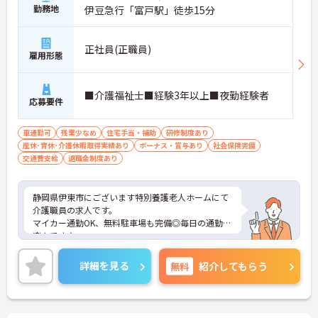
勤務地
伊豆急行「富戸駅」徒歩15分
正社員(正職員)
雇用形態
■介護福祉士■経験3年以上■夜勤経験者
応募要件
車通勤可
残業少なめ
住宅手当・補助
研修制度あり
産休･育休･介護休暇取得実績あり
ボーナス・賞与あり
社会保険完備
交通費支給
退職金制度あり
静岡県伊東市にございます特別養護老人ホームにて
介護職員の求人です。
マイカー通勤OK、無料駐車場も完備◎毎日の通勤も
楽々です♪
嬉しい、扶養手当や住宅手当もございますので安心
してご就業いただけます！
詳細を見る
無料
紹介してもらう
ご興味をお持ちの方はお気軽にお問合せ下さい。