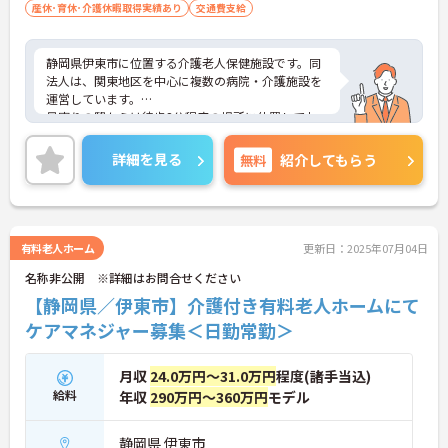
産休･育休･介護休暇取得実績あり
交通費支給
静岡県伊東市に位置する介護老人保健施設です。同
法人は、関東地区を中心に複数の病院・介護施設を
運営しています。
最寄りの駅からは徒歩2分程度の場所に位置してお
り、マイカー通勤可能・無料駐車場も完備されてい
るので、通勤にとても便利です。
詳細を見る
無料
紹介してもらう
残業時間はほとんど発生しません。プライベートと
メリハリをつけて勤務して頂けます。
ご興味をお持ちの方には詳細の情報や面接のポイン
トをお伝えしますので、お気軽にお問い合わせくだ
さいませ。
有料老人ホーム
更新日：2025年07月04日
名称非公開 ※詳細はお問合せください
【静岡県／伊東市】介護付き有料老人ホームにて
ケアマネジャー募集＜日勤常勤＞
月収
24.0万円～31.0万円
程度(諸手当込)
給料
年収
290万円～360万円
モデル
静岡県 伊東市