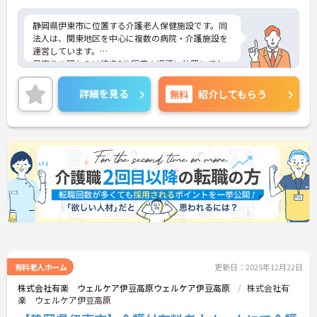
静岡県伊東市に位置する介護老人保健施設です。同
法人は、関東地区を中心に複数の病院・介護施設を
運営しています。
最寄りの駅からは徒歩2分程度の場所に位置してお
り、マイカー通勤可能・無料駐車場も完備されてい
るので、通勤にとても便利です。
詳細を見る
無料
紹介してもらう
残業時間はほとんど発生しません。プライベートと
メリハリをつけて勤務して頂けます。
ご興味をお持ちの方には詳細の情報や面接のポイン
トをお伝えしますので、お気軽にお問い合わせくだ
さいませ。
有料老人ホーム
更新日：2025年12月22日
株式会社有楽 ウェルケア伊豆高原ウェルケア伊豆高原
株式会社有
楽 ウェルケア伊豆高原