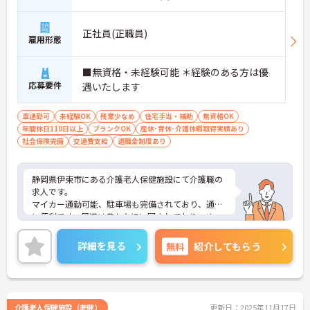
正社員(正職員)
雇用形態
■無資格・未経験可能 ＊経験のある方は優
応募要件
遇いたします
車通勤可
未経験OK
残業少なめ
住宅手当・補助
無資格OK
年間休日110日以上
ブランクOK
産休･育休･介護休暇取得実績あり
社会保険完備
交通費支給
退職金制度あり
静岡県伊東市にある介護老人保健施設にて介護職の
求人です。
マイカー通勤可能、駐車場も完備されており、通勤
に便利です。周辺は豊かな緑に囲まれており、ゆっ
たりとした気持ちで時間の中でじっくりと利用者様
と関わることが出来ます。
詳細を見る
無料
紹介してもらう
ご興味のある方はお気軽にお問い合わせください！
介護老人保健施設（老健）
更新日：2025年11月17日