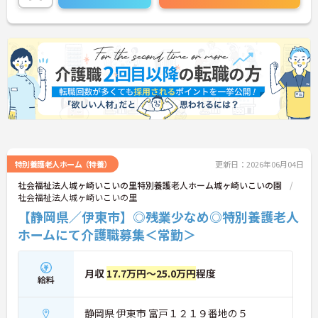
い！
特別養護老人ホーム（特養）
更新日：2026年06月04日
社会福祉法人城ヶ崎いこいの里特別養護老人ホーム城ヶ崎いこいの園
社会福祉法人城ヶ崎いこいの里
【静岡県／伊東市】◎残業少なめ◎特別養護老人
ホームにて介護職募集＜常勤＞
月収
17.7万円～25.0万円
程度
給料
静岡県 伊東市 富戸１２１９番地の５