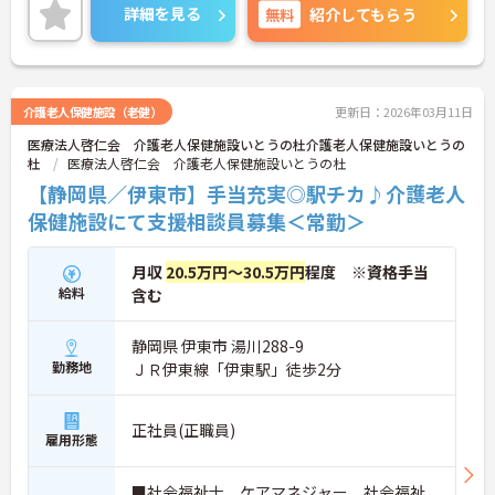
詳細を見る
無料
紹介してもらう
介護老人保健施設（老健）
更新日：2026年03月11日
医療法人啓仁会 介護老人保健施設いとうの杜介護老人保健施設いとうの
杜
医療法人啓仁会 介護老人保健施設いとうの杜
【静岡県／伊東市】手当充実◎駅チカ♪介護老人
保健施設にて支援相談員募集＜常勤＞
月収
20.5万円～30.5万円
程度 ※資格手当
給料
含む
静岡県 伊東市 湯川288-9
勤務地
ＪＲ伊東線「伊東駅」徒歩2分
正社員(正職員)
雇用形態
■社会福祉士、ケアマネジャー、社会福祉