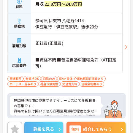
月収
21.8万円～24.8万円
給料
静岡県 伊東市 八幡野1414
勤務地
伊豆急行「伊豆高原駅」徒歩20分
正社員(正職員)
雇用形態
■資格不問 ■普通自動車運転免許（AT限定
応募要件
可）
車通勤可
無資格OK
日勤のみ
産休･育休･介護休暇取得実績あり
ボーナス・賞与あり
社会保険完備
交通費支給
退職金制度あり
静岡県伊東市に位置するデイサービスにて介護職員
の募集です！
資格の有無は問いません◎残業月3時間程度と少な
く、ワークライフバランスを重視した働き方が可能
です♪
ご興味のある方には、面接対策ポイントなど、さら
詳細を見る
無料
紹介してもらう
に詳細をご案内しますのでお気軽にご相談くださ