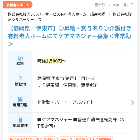
有料老人ホーム
更新日：2026年05月29日
株式会社駿河シルバーサービス有料老人ホーム 緑寿の郷
株式会社駿
河シルバーサービス
【静岡県／伊東市】◎昇給・賞与あり◎介護付き
有料老人ホームにてケアマネジャー募集＜非常勤
＞
時給
1,500円
～
給料
静岡県 伊東市 猪戸1丁目1－3
勤務地
ＪＲ伊東線「伊東駅」徒歩4分
非常勤・パート・アルバイト
雇用形態
■ケアマネジャー ■普通自動車運転免許（A
応募要件
T限定可）
駅から徒歩10分以内
車通勤可
ボーナス・賞与あり
社会保険完備