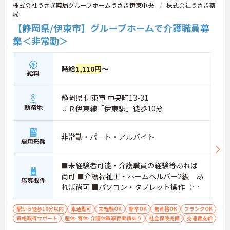
株式会社うさぎ薬局グループホームうさぎ伊東中央
株式会社うさぎ薬
局
【静岡県/伊東市】グループホームで介護職員募
集＜非常勤＞
時給
1,110円
～
給料
静岡県 伊東市 中央町13-31
勤務地
ＪＲ伊東線「伊東駅」徒歩10分
非常勤・パート・アルバイト
雇用形態
■未経験者可能・介護職員の経験等あれば
尚可 ■介護福祉士・ホームヘルパー2級 あ
応募要件
れば尚可 ■パソコン・タブレット操作（簡
単な入力程度）できる方 ■普通自動車運転
免許 あれば尚可（AT限定可）
駅から徒歩10分以内
車通勤可
未経験OK
新卒OK
無資格OK
ブランクOK
資格取得サポート
産休･育休･介護休暇取得実績あり
社会保険完備
交通費支給