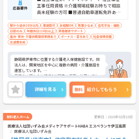
主事任用資格 ※介護現場経験お持ちで相談
応募要件
員未経験の方可 ■普通自動車運転免許あれ
ば尚可
駅から徒歩10分以内
車通勤可
未経験OK
残業少なめ
住宅手当・補助
日勤のみ
年間休日110日以上
資格取得サポート
産休･育休･介護休暇取得実績あり
ボーナス・賞与あり
社会保険完備
交通費支給
静岡県伊東市に位置する介護老人保健施設です。同
法人は、関東地区を中心に複数の病院・介護施設を
運営しています。
最寄りの駅からは徒歩2分程度の場所に位置してお
り、マイカー通勤可能・無料駐車場も完備されてい
るので、通勤にとても便利です。
詳細を見る
無料
紹介してもらう
残業時間はほとんど発生しません。プライベートと
メリハリをつけて勤務して頂けます。
ご興味をお持ちの方には詳細の情報や面接のポイン
トをお伝えしますので、お気軽にお問い合わせくだ
さいませ。
有料老人ホーム
更新日：2026年02月10日
医療法人社団いずみ会メディケアサポートHABA エスペランサ伊豆高原
医療法人社団いずみ会