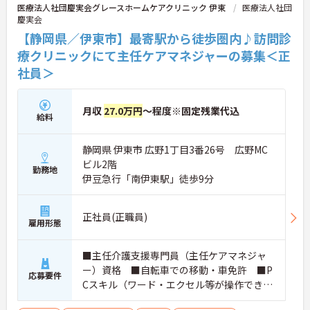
医療法人社団慶実会グレースホームケアクリニック 伊東
医療法人社団
慶実会
【静岡県／伊東市】最寄駅から徒歩圏内♪訪問診
療クリニックにて主任ケアマネジャーの募集＜正
社員＞
月収
27.0万円
～程度※固定残業代込
給料
静岡県 伊東市 広野1丁目3番26号 広野MC
ビル2階
勤務地
伊豆急行「南伊東駅」徒歩9分
正社員(正職員)
雇用形態
■主任介護支援専門員（主任ケアマネジャ
ー）資格 ■自転車での移動・車免許 ■P
応募要件
Cスキル（ワード・エクセル等が操作できる
方）