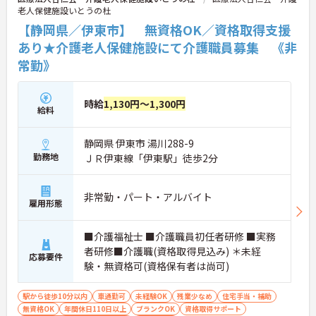
老人保健施設いとうの杜
【静岡県／伊東市】 無資格OK／資格取得支援
あり★介護老人保健施設にて介護職員募集 《非
常勤》
時給
1,130円～1,300円
給料
静岡県 伊東市 湯川288-9
勤務地
ＪＲ伊東線「伊東駅」徒歩2分
非常勤・パート・アルバイト
雇用形態
■介護福祉士 ■介護職員初任者研修 ■実務
者研修■介護職(資格取得見込み) ＊未経
応募要件
験・無資格可(資格保有者は尚可)
駅から徒歩10分以内
車通勤可
未経験OK
残業少なめ
住宅手当・補助
無資格OK
年間休日110日以上
ブランクOK
資格取得サポート