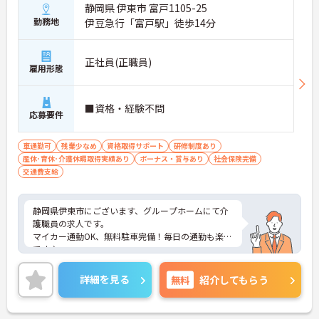
静岡県 伊東市 富戸1105-25
勤務地
伊豆急行「富戸駅」徒歩14分
正社員(正職員)
雇用形態
■資格・経験不問
応募要件
車通勤可
残業少なめ
資格取得サポート
研修制度あり
産休･育休･介護休暇取得実績あり
ボーナス・賞与あり
社会保険完備
交通費支給
静岡県伊東市にございます、グループホームにて介
護職員の求人です。
マイカー通勤OK、無料駐車完備！毎日の通勤も楽々
です♪
ご興味をお持ちの方はお気軽にお問合せ下さい。
詳細を見る
無料
紹介してもらう