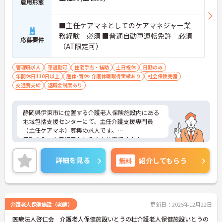
雇用形態
■主任ケアマネとしてのケアマネジャー業
務経験 必須 ■普通自動車運転免許 必須
応募要件
（AT限定可）
管理職求人
車通勤可
住宅手当・補助
土日祝休
日勤のみ
年間休日110日以上
産休･育休･介護休暇取得実績あり
社会保険完備
交通費支給
退職金制度あり
静岡県伊東市に位置する介護老人保険施設内にある
地域包括支援センターにて、主任介護支援専門員
（主任ケアマネ）募集の求人です。
日勤のみ、土日祝日お休みのお仕事です！！
ご興味をお持ちの方は、お気軽にお問い合わせくだ
さい。
詳細を見る
無料
紹介してもらう
介護老人保健施設（老健）
更新日：2025年12月22日
医療法人啓仁会 介護老人保健施設いとうの杜介護老人保健施設いとうの