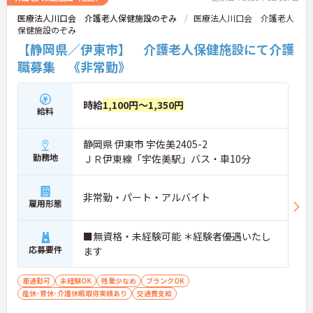
医療法人川口会 介護老人保健施設のぞみ
医療法人川口会 介護老人
保健施設のぞみ
【静岡県／伊東市】 介護老人保健施設にて介護
職募集 《非常勤》
時給
1,100円～1,350円
給料
静岡県 伊東市 宇佐美2405-2
勤務地
ＪＲ伊東線「宇佐美駅」バス・車10分
非常勤・パート・アルバイト
雇用形態
■無資格・未経験可能 ＊経験者優遇いたし
応募要件
ます
車通勤可
未経験OK
残業少なめ
ブランクOK
産休･育休･介護休暇取得実績あり
交通費支給