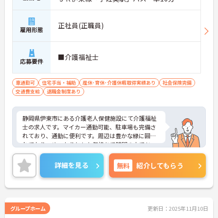
正社員(正職員)
雇用形態
■介護福祉士
応募要件
車通勤可
住宅手当・補助
産休･育休･介護休暇取得実績あり
社会保険完備
交通費支給
退職金制度あり
静岡県伊東市にある介護老人保健施設にて介護福祉
士の求人です。マイカー通勤可能、駐車場も完備さ
れており、通勤に便利です。周辺は豊かな緑に囲ま
れており、ゆったりとした気持ちで時間の中でじっ
くりと利用者様と関わることが出来ます。
ご興味のある方はお気軽にお問い合わせください！
詳細を見る
無料
紹介してもらう
グループホーム
更新日：2025年11月10日