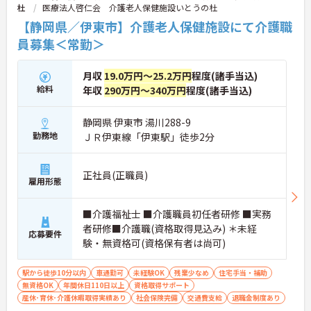
杜
医療法人啓仁会 介護老人保健施設いとうの杜
【静岡県／伊東市】介護老人保健施設にて介護職
員募集＜常勤＞
月収
19.0万円～25.2万円
程度(諸手当込)
給料
年収
290万円～340万円
程度(諸手当込)
静岡県 伊東市 湯川288-9
勤務地
ＪＲ伊東線「伊東駅」徒歩2分
正社員(正職員)
雇用形態
■介護福祉士 ■介護職員初任者研修 ■実務
者研修■介護職(資格取得見込み) ＊未経
応募要件
験・無資格可(資格保有者は尚可)
駅から徒歩10分以内
車通勤可
未経験OK
残業少なめ
住宅手当・補助
無資格OK
年間休日110日以上
資格取得サポート
産休･育休･介護休暇取得実績あり
社会保険完備
交通費支給
退職金制度あり