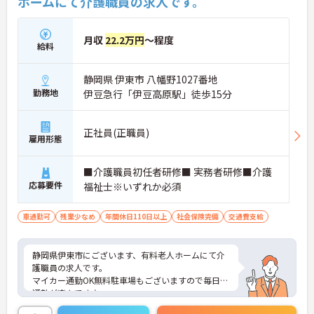
ホームにて介護職員の求人です。
月収
22.2万円
～程度
給料
静岡県 伊東市 八幡野1027番地
勤務地
伊豆急行「伊豆高原駅」徒歩15分
正社員(正職員)
雇用形態
■介護職員初任者研修■ 実務者研修■介護
応募要件
福祉士※いずれか必須
車通勤可
残業少なめ
年間休日110日以上
社会保険完備
交通費支給
静岡県伊東市にございます、有料老人ホームにて介
護職員の求人です。
マイカー通勤OK無料駐車場もございますので毎日の
通勤が楽々です♪
ご興味をお持ちの方はお気軽にお問合せ下さい