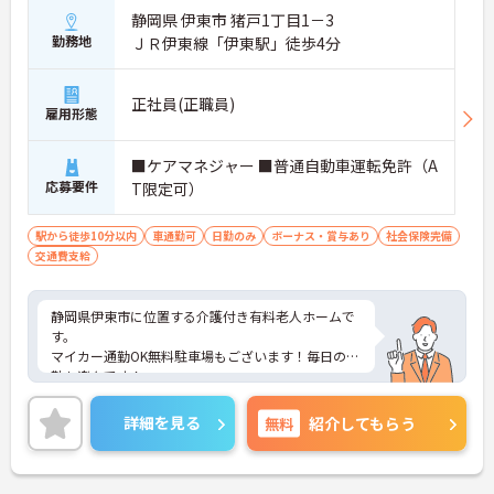
静岡県 伊東市 猪戸1丁目1－3
勤務地
ＪＲ伊東線「伊東駅」徒歩4分
正社員(正職員)
雇用形態
■ケアマネジャー ■普通自動車運転免許（A
応募要件
T限定可）
駅から徒歩10分以内
車通勤可
日勤のみ
ボーナス・賞与あり
社会保険完備
交通費支給
静岡県伊東市に位置する介護付き有料老人ホームで
す。
マイカー通勤OK無料駐車場もございます！毎日の通
勤も楽々です！
また、子育て理解があり◎お子様の急な体調不良に
も柔軟に対応いただけます◎
詳細を見る
無料
紹介してもらう
ご興味をお持ちの方には詳細の情報や面接のポイン
トをお伝えしますのでお気軽にお問い合わせくださ
いませ。