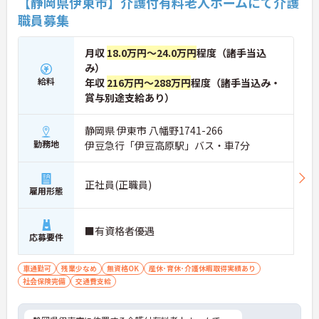
【静岡県伊東市】介護付有料老人ホームにて介護
職員募集
月収
18.0万円～24.0万円
程度（諸手当込
み）
給料
年収
216万円～288万円
程度（諸手当込み・
賞与別途支給あり）
静岡県 伊東市 八幡野1741-266
勤務地
伊豆急行「伊豆高原駅」バス・車7分
正社員(正職員)
雇用形態
■有資格者優遇
応募要件
車通勤可
残業少なめ
無資格OK
産休･育休･介護休暇取得実績あり
社会保険完備
交通費支給