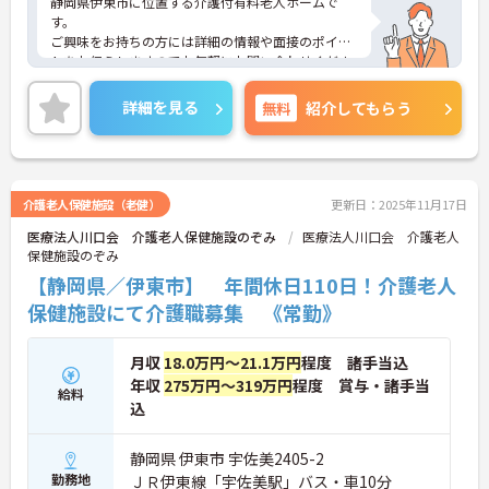
静岡県伊東市に位置する介護付有料老人ホームで
す。
ご興味をお持ちの方には詳細の情報や面接のポイン
トをお伝えしますのでお気軽にお問い合わせくださ
いませ。
詳細を見る
無料
紹介してもらう
介護老人保健施設（老健）
更新日：2025年11月17日
医療法人川口会 介護老人保健施設のぞみ
医療法人川口会 介護老人
保健施設のぞみ
【静岡県／伊東市】 年間休日110日！介護老人
保健施設にて介護職募集 《常勤》
月収
18.0万円～21.1万円
程度 諸手当込
年収
275万円～319万円
程度 賞与・諸手当
給料
込
静岡県 伊東市 宇佐美2405-2
勤務地
ＪＲ伊東線「宇佐美駅」バス・車10分