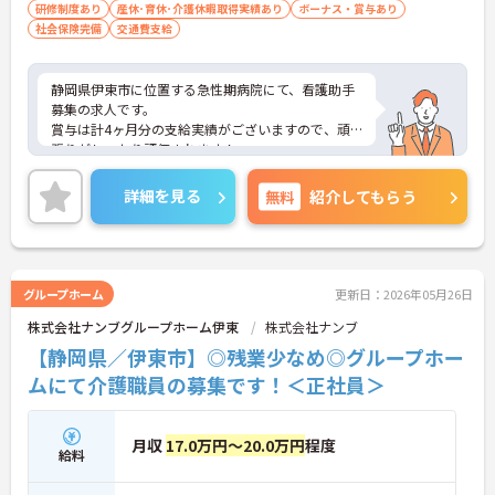
研修制度あり
産休･育休･介護休暇取得実績あり
ボーナス・賞与あり
社会保険完備
交通費支給
静岡県伊東市に位置する急性期病院にて、看護助手
募集の求人です。
賞与は計4ヶ月分の支給実績がございますので、頑
張りがしっかり評価されます！
高いモチベーションを保ったままご就業いただけま
す◎
詳細を見る
無料
紹介してもらう
また、日勤帯のお仕事のみなのでご家事との両立も
可能！
残業も少ないのでプライベートの時間もしっかり確
保できます◎
ご興味をお持ちの方は、お気軽にお問い合わせくだ
グループホーム
更新日：2026年05月26日
さい。
株式会社ナンブグループホーム伊東
株式会社ナンブ
【静岡県／伊東市】◎残業少なめ◎グループホー
ムにて介護職員の募集です！＜正社員＞
月収
17.0万円～20.0万円
程度
給料