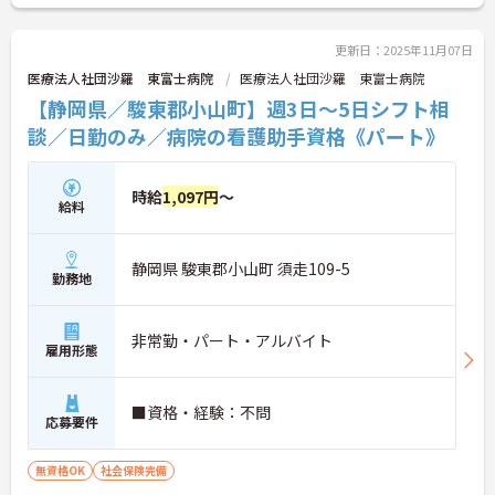
ご興味のある方はお気軽にお問い合わせください！
更新日：2025年11月07日
医療法人社団沙羅 東富士病院
医療法人社団沙羅 東富士病院
【静岡県／駿東郡小山町】週3日～5日シフト相
談／日勤のみ／病院の看護助手資格《パート》
時給
1,097円
～
給料
静岡県 駿東郡小山町 須走109-5
勤務地
非常勤・パート・アルバイト
雇用形態
■資格・経験：不問
応募要件
無資格OK
社会保険完備