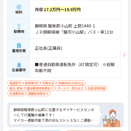
月収
17.2万円～19.9万円
給料
静岡県 駿東郡小山町 上野1440-1
勤務地
ＪＲ御殿場線「駿河小山駅」バス・車11分
正社員(正職員)
雇用形態
■普通自動車運転免許（AT限定可） ※経験
応募要件
年齢不問
車通勤可
無資格OK
日勤のみ
年間休日110日以上
産休･育休･介護休暇取得実績あり
ボーナス・賞与あり
社会保険完備
交通費支給
退職金制度あり
静岡県駿東郡小山町に位置するデイサービスセンタ
ーにて介護職の募集です！
マイカー通勤可能で雨の日もストレスなくご通勤い
ただけます。
日勤のみのお仕事なので、終業後にプライベートも