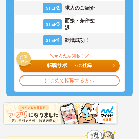
2
求人のご紹介
STEP
面接・条件交
3
STEP
渉
4
転職成功！
STEP
転職サポートに登録
はじめて転職する方へ