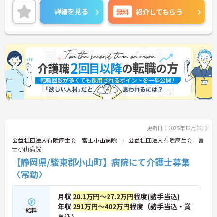
充実させることができます♪
詳細を見る
無料
紹介してもらう
ご興味ある方には、面接対策ポイントなど、さらに
詳細をお話しいたしますのでお気軽にご相談くださ
い！
更新日：2025年12月12日
公益社団法人有隣厚生会 富士小山病院
公益社団法人有隣厚生会 富
士小山病院
【静岡県/駿東郡小山町】病院にて介護士募集
〈常勤〉
月収
20.1万円～27.2万円
程度(諸手当込)
年収
291万円～402万円
程度（諸手当込・賞
給料
与込）