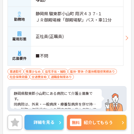
静岡県 駿東郡小山町 用沢４３７-１
勤務地
ＪＲ御殿場線「御殿場駅」バス・車11分
正社員(正職員)
雇用形態
■不問
応募要件
車通勤可
残業少なめ
住宅手当・補助
産休･育休･介護休暇取得実績あり
社会保険完備
交通費支給
退職金制度あり
静岡県駿東郡小山町にある病院にて介護士募集で
す。
同病院は、外来・一般病床・療養型病床を併せ持
ち、隣町の御殿場市にある関連病院の富士病院と連
携しながら保健医療から慢性期医療まで、地域住民
の方の為に幅広く活動しております。
詳細を見る
無料
紹介してもらう
福利厚生の充実も魅力のひとつ♪ 託児所もありま
す。