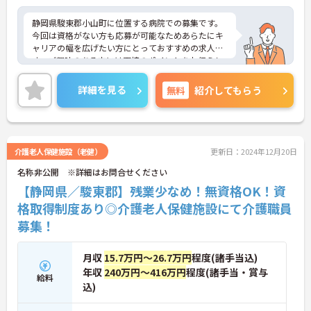
静岡県駿東郡小山町に位置する病院での募集です。
今回は資格がない方も応募が可能なためあらたにキ
ャリアの幅を広げたい方にとっておすすめの求人で
す。ご興味のある方には面接のポイントをお伝えし
ますので、お気軽にお問い合わせください。
詳細を見る
無料
紹介してもらう
介護老人保健施設（老健）
更新日：2024年12月20日
名称非公開 ※詳細はお問合せください
【静岡県／駿東郡】残業少なめ！無資格OK！資
格取得制度あり◎介護老人保健施設にて介護職員
募集！
月収
15.7万円～26.7万円
程度(諸手当込)
年収
240万円～416万円
程度(諸手当・賞与
給料
込)