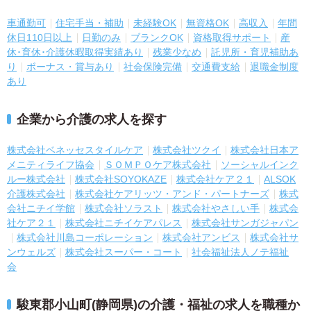
車通勤可
住宅手当・補助
未経験OK
無資格OK
高収入
年間
休日110日以上
日勤のみ
ブランクOK
資格取得サポート
産
休･育休･介護休暇取得実績あり
残業少なめ
託児所・育児補助あ
り
ボーナス・賞与あり
社会保険完備
交通費支給
退職金制度
あり
企業から介護の求人を探す
株式会社ベネッセスタイルケア
株式会社ツクイ
株式会社日本ア
メニティライフ協会
ＳＯＭＰＯケア株式会社
ソーシャルインク
ルー株式会社
株式会社SOYOKAZE
株式会社ケア２１
ALSOK
介護株式会社
株式会社ケアリッツ・アンド・パートナーズ
株式
会社ニチイ学館
株式会社ソラスト
株式会社やさしい手
株式会
社ケア２１
株式会社ニチイケアパレス
株式会社サンガジャパン
株式会社川島コーポレーション
株式会社アンビス
株式会社サ
ンウェルズ
株式会社スーパー・コート
社会福祉法人ノテ福祉
会
駿東郡小山町(静岡県)の介護・福祉の求人を職種か