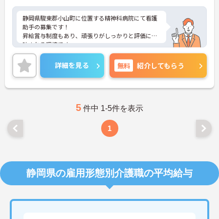
静岡県駿東郡小山町に位置する精神科病院にて看護
助手の募集です！
昇給賞与制度もあり、頑張りがしっかりと評価に反
映される環境です。
相談がしやすい職場環境で、長年お勤めの方もいら
っしゃいますので資格や経験がない方でも安心して
詳細を見る
無料
紹介してもらう
ご就業いただけます。
ご興味ある方には、面接対策ポイントなど、さらに
詳細をお話しいたしますのでお気軽にご相談くださ
い！
5
件中 1-5件を表示
1
静岡県の雇用形態別介護職の平均給与