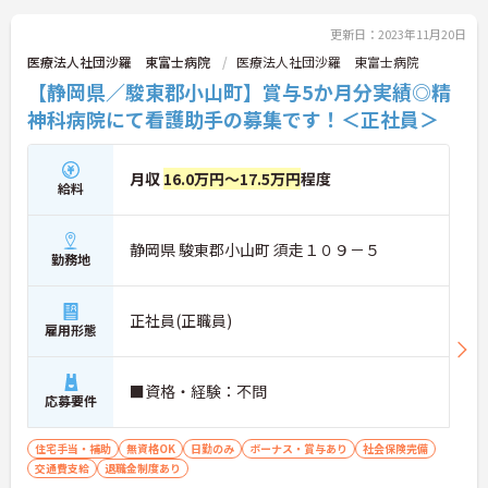
更新日：2023年11月20日
医療法人社団沙羅 東富士病院
医療法人社団沙羅 東富士病院
【静岡県／駿東郡小山町】賞与5か月分実績◎精
神科病院にて看護助手の募集です！＜正社員＞
月収
16.0万円～17.5万円
程度
給料
静岡県 駿東郡小山町 須走１０９－５
勤務地
正社員(正職員)
雇用形態
■資格・経験：不問
応募要件
住宅手当・補助
無資格OK
日勤のみ
ボーナス・賞与あり
社会保険完備
交通費支給
退職金制度あり