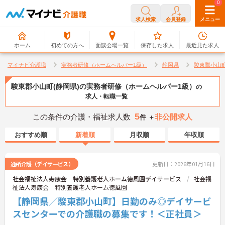
0
0
求人検索
会員登録
メニュー
ホーム
初めての方へ
面談会場一覧
保存した求人
最近見た求人
マイナビ介護職
実務者研修（ホームヘルパー1級）
静岡県
駿東郡小山
駿東郡小山町(静岡県)の実務者研修（ホームヘルパー1級）
の
求人・転職一覧
5
この条件の介護・福祉求人数
非公開求人
件 ＋
おすすめ順
新着順
月収順
年収順
通所介護（デイサービス）
更新日：2026年01月16日
社会福祉法人寿康会 特別養護老人ホーム徳風園デイサービス
社会福
祉法人寿康会 特別養護老人ホーム徳風園
【静岡県／駿東郡小山町】日勤のみ◎デイサービ
スセンターでの介護職の募集です！＜正社員＞