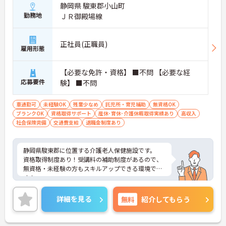
静岡県 駿東郡小山町
勤務地
ＪＲ御殿場線
正社員(正職員)
雇用形態
【必要な免許・資格】 ■不問 【必要な経
応募要件
験】 ■不問
車通勤可
未経験OK
残業少なめ
託児所・育児補助
無資格OK
ブランクOK
資格取得サポート
産休･育休･介護休暇取得実績あり
高収入
社会保険完備
交通費支給
退職金制度あり
静岡県駿東郡に位置する介護老人保健施設です。
資格取得制度あり！受講料の補助制度があるので、
無資格・未経験の方もスキルアップできる環境で
す！
ご興味をお持ちの方には詳細の情報や面接のポイン
トをお伝えしますのでお気軽にお問い合わせくださ
詳細を見る
無料
紹介してもらう
いませ。