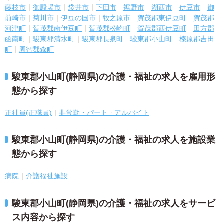
藤枝市
御殿場市
袋井市
下田市
裾野市
湖西市
伊豆市
御
前崎市
菊川市
伊豆の国市
牧之原市
賀茂郡東伊豆町
賀茂郡
河津町
賀茂郡南伊豆町
賀茂郡松崎町
賀茂郡西伊豆町
田方郡
函南町
駿東郡清水町
駿東郡長泉町
駿東郡小山町
榛原郡吉田
町
周智郡森町
駿東郡小山町(静岡県)の介護・福祉の求人を雇用形
態から探す
正社員(正職員)
非常勤・パート・アルバイト
駿東郡小山町(静岡県)の介護・福祉の求人を施設業
態から探す
病院
介護福祉施設
駿東郡小山町(静岡県)の介護・福祉の求人をサービ
ス内容から探す