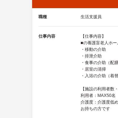
職種
生活支援員
仕事内容
【仕事内容】
■の養護盲老人ホー
・移動の介助
・排泄介助
・食事の介助（配
・居室の清掃
・入浴の介助（着
【施設の利用者数
利用者：MAX50名
介護度：介護度低
お持ちの方です