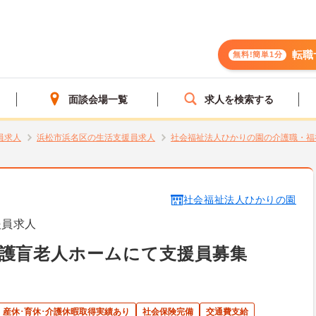
転職
無料!簡単1分
面談会場一覧
求人を検索する
員求人
浜松市浜名区の生活支援員求人
社会福祉法人ひかりの園の介護職・福
社会福祉法人ひかりの園
援員求人
養護盲老人ホームにて支援員募集
産休･育休･介護休暇取得実績あり
社会保険完備
交通費支給