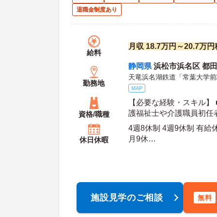
退職金制度あり
月収 18.7万円～20.7
給料
静岡県
浜松市浜名区 都
天竜浜名湖鉄道「常葉大学前
勤務地
MAP
【必要な経験・スキル】 
護福祉士や介護職員初任
資格/職種
ば好待遇
4週8休制 4週9休制 有
月9休
休日休暇
初年
施設見学のご相談
無料