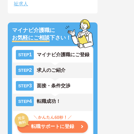
祉求人
マイナビ介護職に
お気軽にご相談
下さい！
1
マイナビ介護職にご登録
STEP
2
求人のご紹介
STEP
3
面接・条件交渉
STEP
4
転職成功！
STEP
転職サポートに登録