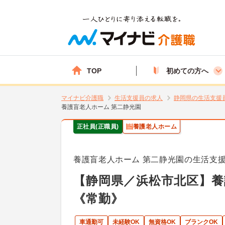
TOP
初めての方へ
マイナビ介護職
生活支援員の求人
静岡県の生活支援
養護盲老人ホーム 第二静光園
正社員(正職員)
養護老人ホーム
養護盲老人ホーム 第二静光園の生活支
【静岡県／浜松市北区】
《常勤》
車通勤可
未経験OK
無資格OK
ブランクOK