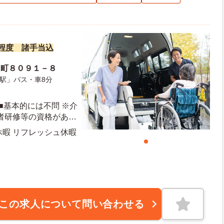
万円程度 諸手当込
田町８０９１－８
駅」バス・車8分
■基本的には不問 ※介
者研修等の資格があれ
給休暇 リフレッシュ休暇
度有給日数：10日 最大有給日数：20日
この求人について問い合わせる