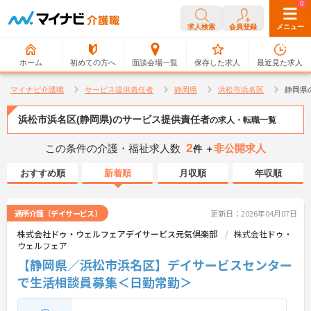
0
0
求人検索
会員登録
メニュー
ホーム
初めての方へ
面談会場一覧
保存した求人
最近見た求人
マイナビ介護職
サービス提供責任者
静岡県
浜松市浜名区
静岡県
浜松市浜名区(静岡県)のサービス提供責任者
の求人・転職一覧
2
この条件の介護・福祉求人数
非公開求人
件 ＋
おすすめ順
新着順
月収順
年収順
通所介護（デイサービス）
更新日：2026年04月07日
株式会社ドゥ・ウェルフェアデイサービス元気倶楽部
株式会社ドゥ・
ウェルフェア
【静岡県／浜松市浜名区】デイサービスセンター
で生活相談員募集＜日勤常勤＞