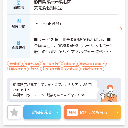
静岡県 浜松市浜名区
勤務地
天竜浜名湖鉄道
正社員(正職員)
雇用形態
■サービス提供責任者経験があれば尚可 ■
介護福祉士、実務者研修（ホームヘルパー1
応募要件
級）のいずれか ※ケアマネジャー資格・経
験あれば尚可 ■普通自動車運転免許（AT限
定可）
車通勤可
残業少なめ
寮・借り上げ
日勤のみ
年間休日110日以上
研修制度あり
高収入
社会保険完備
交通費支給
退職金制度あり
研修制度が充実していますので、スキルアップが目
指せます！
年間休日も115日で、残業もほとんどないため、ワ
ークライフバランスの実現が可能です。ご興味ある
方には、面接対策ポイントなど、さらに詳細をお話
しいたしますのでお気軽にご相談ください！
詳細を見る
無料
紹介してもらう