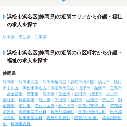
浜松市浜名区(静岡県)の近隣エリアから介護・福祉
の求人を探す
岐阜県
愛知県
三重県
浜松市浜名区(静岡県)の近隣の市区町村から介護・
福祉の求人を探す
静岡県
静岡市
静岡市葵区
静岡市駿河区
静岡市清水区
浜松市
浜松
市中央区
浜松市浜名区
浜松市天竜区
沼津市
熱海市
三島市
富士宮市
伊東市
島田市
富士市
磐田市
焼津市
掛川市
藤枝市
御殿場市
袋井市
下田市
裾野市
湖西市
伊豆市
御
前崎市
菊川市
伊豆の国市
牧之原市
賀茂郡東伊豆町
賀茂郡
河津町
賀茂郡南伊豆町
賀茂郡松崎町
賀茂郡西伊豆町
田方郡
函南町
駿東郡清水町
駿東郡長泉町
駿東郡小山町
榛原郡吉田
町
周智郡森町