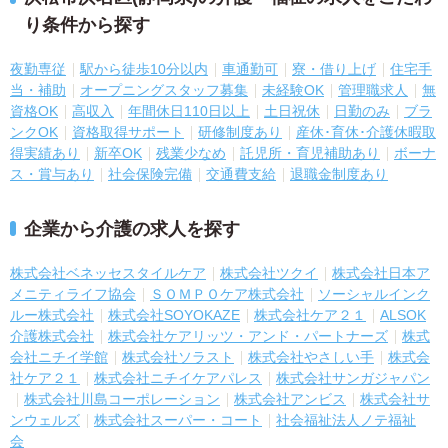
り条件から探す
夜勤専従
駅から徒歩10分以内
車通勤可
寮・借り上げ
住宅手
当・補助
オープニングスタッフ募集
未経験OK
管理職求人
無
資格OK
高収入
年間休日110日以上
土日祝休
日勤のみ
ブラ
ンクOK
資格取得サポート
研修制度あり
産休･育休･介護休暇取
得実績あり
新卒OK
残業少なめ
託児所・育児補助あり
ボーナ
ス・賞与あり
社会保険完備
交通費支給
退職金制度あり
企業から介護の求人を探す
株式会社ベネッセスタイルケア
株式会社ツクイ
株式会社日本ア
メニティライフ協会
ＳＯＭＰＯケア株式会社
ソーシャルインク
ルー株式会社
株式会社SOYOKAZE
株式会社ケア２１
ALSOK
介護株式会社
株式会社ケアリッツ・アンド・パートナーズ
株式
会社ニチイ学館
株式会社ソラスト
株式会社やさしい手
株式会
社ケア２１
株式会社ニチイケアパレス
株式会社サンガジャパン
株式会社川島コーポレーション
株式会社アンビス
株式会社サ
ンウェルズ
株式会社スーパー・コート
社会福祉法人ノテ福祉
会