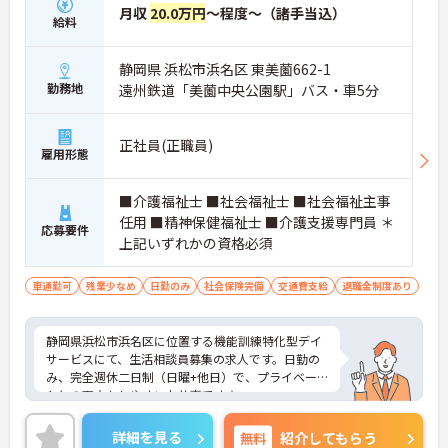
月収
20.0万円
～程度～（諸手当込）
給料
静岡県 浜松市浜名区 東美薗662-1
勤務地
遠州鉄道「美薗中央公園駅」バス・車5分
正社員(正職員)
雇用形態
■介護福祉士 ■社会福祉士 ■社会福祉主事
任用 ■精神保健福祉士 ■介護支援専門員 ＊
応募要件
上記いずれかの資格必須
車通勤可
残業少なめ
日勤のみ
社会保険完備
交通費支給
退職金制度あり
静岡県浜松市浜名区に位置する機能訓練特化型デイ
サービスにて、生活相談員募集の求人です。日勤の
み、完全週休二日制（日曜+他日）で、プライベー
トとの両立もしやすいお仕事です☆
ご興味ある方には、面接対策ポイントなど、さらに
詳細をお話しいたしますのでお気軽にご相談くださ
詳細を見る
無料
紹介してもらう