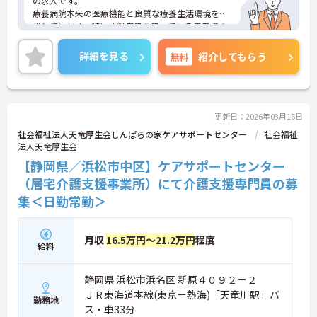
の求人です。
療養病院本来の医療機能と良質な療養生活環境を提
供しています。特に神経疾患を患っている患者様の
診療を積極的におこなっており、脳血管障害後遺症
や神経難病を患っている患者様が、少しでも安心し
詳細を見る
無料
紹介してもらう
て在宅療養が送れる様になるまでの準備や、在宅療
養中の患者様の体調の再調整などを手助けしていま
す。
マイカー通勤可能、最寄り駅からは徒歩圏内と、通
勤にとても便利が立地です。
更新日：2026年03月16日
ご興味のある方はお気軽にお問い合わせください。
社会福祉法人天竜厚生会しんぱらの家ケアサポートセンター
社会福祉
法人天竜厚生会
【静岡県／浜松市中区】ケアサポートセンター
（居宅介護支援事業所）にて介護支援専門員の募
集＜日勤常勤＞
月収
16.5万円～21.2万円
程度
給料
静岡県 浜松市浜名区 新原４０９２－２
ＪＲ東海道本線(東京－熱海)「天竜川駅」バ
勤務地
ス・車33分