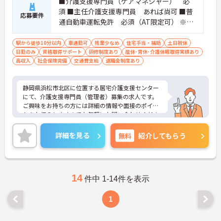
■介護支援専門員（ケアマネジャー） 必
須 ■主任介護支援専門員 あれば尚可 ■普
応募要件
通自動車運転免許 必須（AT限定可） ※ケ
アマネ業務経験あれば尚可
駅から徒歩10分以内
車通勤可
残業少なめ
住宅手当・補助
土日祝休
日勤のみ
資格取得サポート
研修制度あり
産休･育休･介護休暇取得実績あり
高収入
社会保険完備
交通費支給
退職金制度あり
静岡県浜松市北区に位置する居宅介護支援センター
にて、介護支援専門員（管理者）募集の求人です。
ご興味をお持ちの方には詳細の情報や面接のポイン
トをお伝えしますのでお気軽にお問い合わせくださ
いませ。
詳細を見る
無料
紹介してもらう
14
件中 1-14件を表示
1