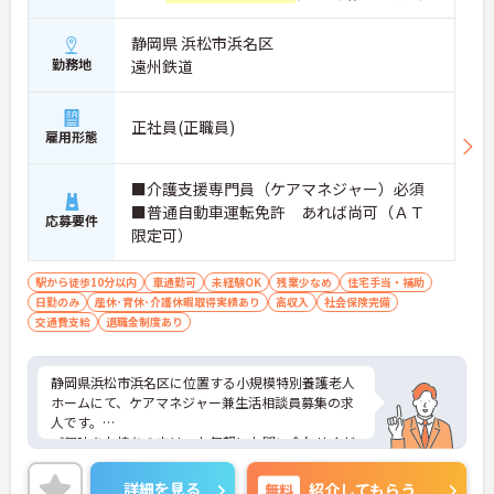
静岡県 浜松市浜名区
勤務地
遠州鉄道
正社員(正職員)
雇用形態
■介護支援専門員（ケアマネジャー）必須
■普通自動車運転免許 あれば尚可（ＡＴ
応募要件
限定可）
駅から徒歩10分以内
車通勤可
未経験OK
残業少なめ
住宅手当・補助
日勤のみ
産休･育休･介護休暇取得実績あり
高収入
社会保険完備
交通費支給
退職金制度あり
静岡県浜松市浜名区に位置する小規模特別養護老人
ホームにて、ケアマネジャー兼生活相談員募集の求
人です。
ご興味をお持ちの方は、お気軽にお問い合わせくだ
さい。
詳細を見る
無料
紹介してもらう