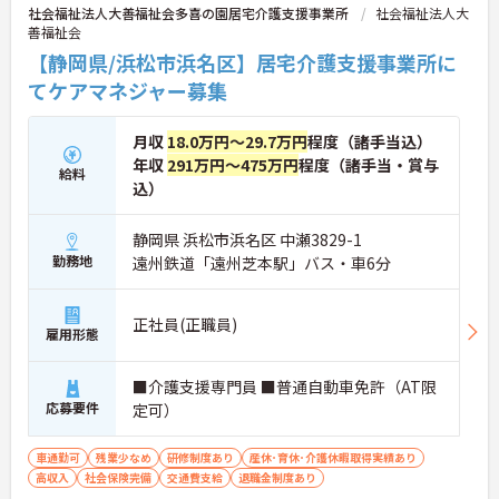
社会福祉法人大善福祉会多喜の園居宅介護支援事業所
社会福祉法人大
善福祉会
【静岡県/浜松市浜名区】居宅介護支援事業所に
てケアマネジャー募集
月収
18.0万円～29.7万円
程度（諸手当込）
年収
291万円～475万円
程度（諸手当・賞与
給料
込）
静岡県 浜松市浜名区 中瀬3829-1
勤務地
遠州鉄道「遠州芝本駅」バス・車6分
正社員(正職員)
雇用形態
■介護支援専門員 ■普通自動車免許（AT限
応募要件
定可）
車通勤可
残業少なめ
研修制度あり
産休･育休･介護休暇取得実績あり
高収入
社会保険完備
交通費支給
退職金制度あり