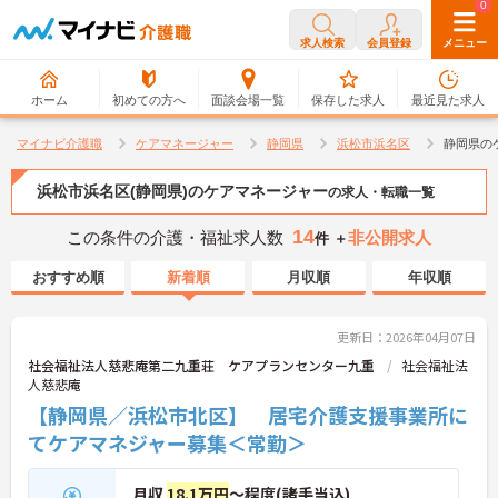
0
0
求人検索
会員登録
メニュー
ホーム
初めての方へ
面談会場一覧
保存した求人
最近見た求人
マイナビ介護職
ケアマネージャー
静岡県
浜松市浜名区
静岡県の
浜松市浜名区(静岡県)のケアマネージャー
の求人・転職一覧
14
この条件の介護・福祉求人数
非公開求人
件 ＋
おすすめ順
新着順
月収順
年収順
更新日：2026年04月07日
社会福祉法人慈悲庵第二九重荘 ケアプランセンター九重
社会福祉法
人慈悲庵
【静岡県／浜松市北区】 居宅介護支援事業所に
てケアマネジャー募集＜常勤＞
月収
18.1万円
～程度(諸手当込)