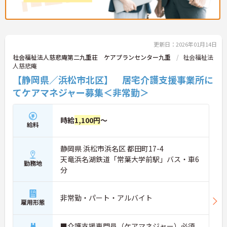
更新日：2026年01月14日
社会福祉法人慈悲庵第二九重荘 ケアプランセンター九重
社会福祉法
人慈悲庵
【静岡県／浜松市北区】 居宅介護支援事業所に
てケアマネジャー募集＜非常勤＞
時給
1,100円
～
給料
静岡県 浜松市浜名区 都田町17-4
天竜浜名湖鉄道「常葉大学前駅」バス・車6
勤務地
分
非常勤・パート・アルバイト
雇用形態
■介護支援専門員（ケアマネジャー）必須