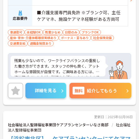
■介護支援専門員免許 ※ブランク可、主任
応募要件
ケアマネ、施設ケアマネ経験がある方尚可
車通勤可
未経験OK
残業少なめ
日勤のみ
ブランクOK
産休･育休･介護休暇取得実績あり
ボーナス・賞与あり
社会保険完備
交通費支給
退職金制度あり
残業も少ないので、ワークライフバランスの重視し
た働き方ができます。スタッフの仲も良く、アット
ホームな雰囲気が自慢です。ご興味ある方には、面
接対策ポイントなど、詳細をお話しいたしますので
お気軽にご相談ください。
詳細を見る
無料
紹介してもらう
更新日：2025年02月06日
社会福祉法人聖隷福祉事業団ケアプランセンターいなさ南部
社会福祉
法人聖隷福祉事業団
【浜松市北区】 ケアプランセンターにてケアマ