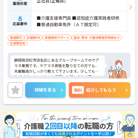
正社員(正職員)
雇用形態
■介護支援専門員 ■認知症介護実践者研修
応募要件
■普通自動車免許（ＡＴ限定可）
車通勤可
未経験OK
資格取得サポート
産休･育休･介護休暇取得実績あり
交通費支給
静岡県浜松市浜名区にあるグループホームでのケア
マネ業務です。ケアマネ資格を取り立ての方でも、
先輩職員がしっかり教えて下さいます。少しでも興
味がございましたら、お気軽にお問い合わせ下さい
ませ。
詳細を見る
無料
紹介してもらう