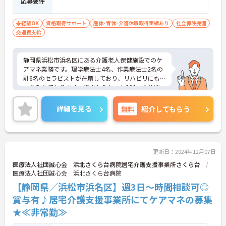
応募要件
未経験OK
資格取得サポート
産休･育休･介護休暇取得実績あり
社会保険完備
交通費支給
静岡県浜松市浜名区にある介護老人保健施設でのケ
アマネ業務です。理学療法士4名、作業療法士2名の
計6名のセラピストが在籍しており、リハビリにも
力を入れております。施設からたった100mの位置
に協力病院がある為、何かあった際にもすぐに対応
する事が可能です。ケアマネ資格を取り立ての方で
詳細を見る
無料
紹介してもらう
も、先輩職員がしっかり教えて下さいます。少しで
も興味がございましたら、お気軽にお問い合わせ下
さいませ。
更新日：2024年12月07日
医療法人社団誠心会 浜北さくら台病院居宅介護支援事業所さくら台
医療法人社団誠心会 浜北さくら台病院
【静岡県／浜松市浜名区】週3日～時間相談可◎
賞与有♪居宅介護支援事業所にてケアマネの募集
★≪非常勤≫