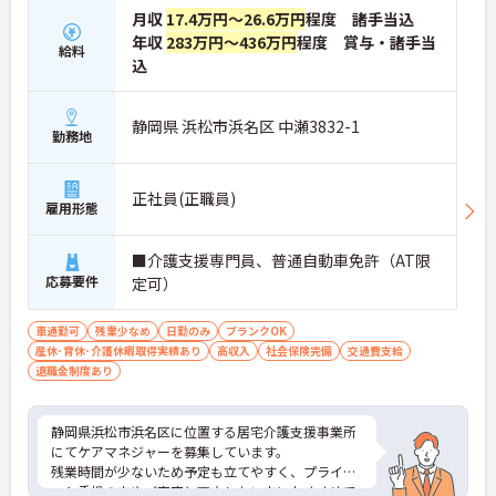
月収
17.4万円～26.6万円
程度 諸手当込
年収
283万円～436万円
程度 賞与・諸手当
給料
込
静岡県 浜松市浜名区 中瀬3832-1
勤務地
正社員(正職員)
雇用形態
■介護支援専門員、普通自動車免許（AT限
応募要件
定可）
車通勤可
残業少なめ
日勤のみ
ブランクOK
産休･育休･介護休暇取得実績あり
高収入
社会保険完備
交通費支給
退職金制度あり
静岡県浜松市浜名区に位置する居宅介護支援事業所
にてケアマネジャーを募集しています。
残業時間が少ないため予定も立てやすく、プライベ
ート重視の方やご家庭と両立したい方におすすめで