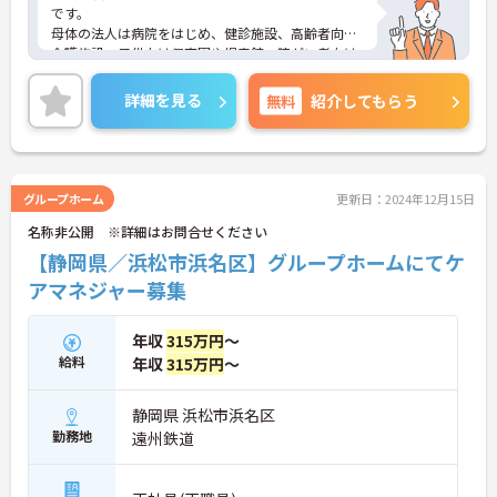
です。
母体の法人は病院をはじめ、健診施設、高齢者向け
介護施設、子供向け保育園や児童館、障がい者向け
施設など、140施設・289事業を幅広く運営していま
す。
詳細を見る
無料
紹介してもらう
安心して長期的に就業できるのも魅力のひとつです
ね。興味のある方は是非お問い合わせください。
グループホーム
更新日：2024年12月15日
名称非公開 ※詳細はお問合せください
【静岡県／浜松市浜名区】グループホームにてケ
アマネジャー募集
年収
315万円
～
給料
年収
315万円
～
静岡県 浜松市浜名区
勤務地
遠州鉄道