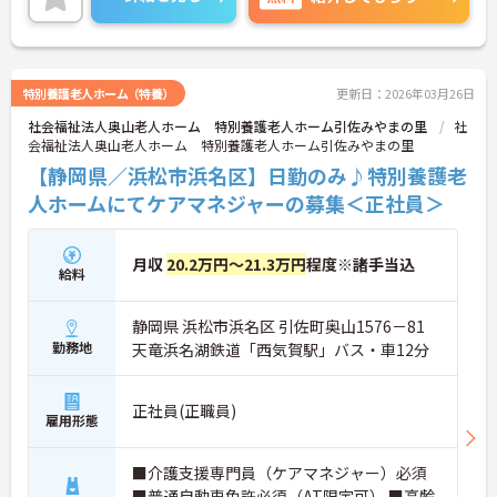
特別養護老人ホーム（特養）
更新日：2026年03月26日
社会福祉法人奥山老人ホーム 特別養護老人ホーム引佐みやまの里
社
会福祉法人奥山老人ホーム 特別養護老人ホーム引佐みやまの里
【静岡県／浜松市浜名区】日勤のみ♪特別養護老
人ホームにてケアマネジャーの募集＜正社員＞
月収
20.2万円～21.3万円
程度※諸手当込
給料
静岡県 浜松市浜名区 引佐町奥山1576－81
勤務地
天竜浜名湖鉄道「西気賀駅」バス・車12分
正社員(正職員)
雇用形態
■介護支援専門員（ケアマネジャー）必須
■普通自動車免許必須（AT限定可） ■高齢