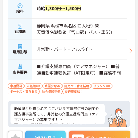
時給
1,300円～1,500円
給料
静岡県 浜松市浜名区 四大地9-68
勤務地
天竜浜名湖鉄道「宮口駅」バス・車5分
非常勤・パート・アルバイト
雇用形態
■介護支援専門員（ケアマネジャー） ■普
応募要件
通自動車運転免許（AT限定可） ■経験不問
車通勤可
未経験OK
残業少なめ
託児所・育児補助
ブランクOK
ボーナス・賞与あり
社会保険完備
交通費支給
静岡県浜松市浜名区にございます病院併設の居宅介
護支援事業所にて、非常勤の介護支援専門員（ケア
マネジャー）の募集です！
週3日～勤務時間の相談可能◎ご自身のライフスタ
イルに合わせてのご就業が可能です！
また日勤帯のお仕事で、残業もほぼないので、ライ