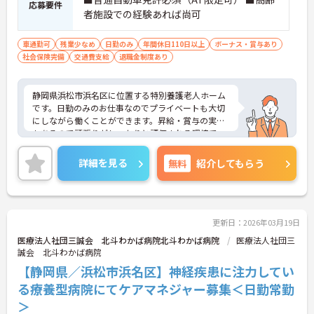
応募要件
者施設での経験あれば尚可
車通勤可
残業少なめ
日勤のみ
年間休日110日以上
ボーナス・賞与あり
社会保険完備
交通費支給
退職金制度あり
静岡県浜松市浜名区に位置する特別養護老人ホーム
です。日勤のみのお仕事なのでプライベートも大切
にしながら働くことができます。昇給・賞与の実績
もあるので頑張りがしっかりと評価される環境で
す。ご興味をお持ちの方はお気軽にお問い合わせく
ださい。
詳細を見る
無料
紹介してもらう
更新日：2026年03月19日
医療法人社団三誠会 北斗わかば病院北斗わかば病院
医療法人社団三
誠会 北斗わかば病院
【静岡県／浜松市浜名区】神経疾患に注力してい
る療養型病院にてケアマネジャー募集＜日勤常勤
＞