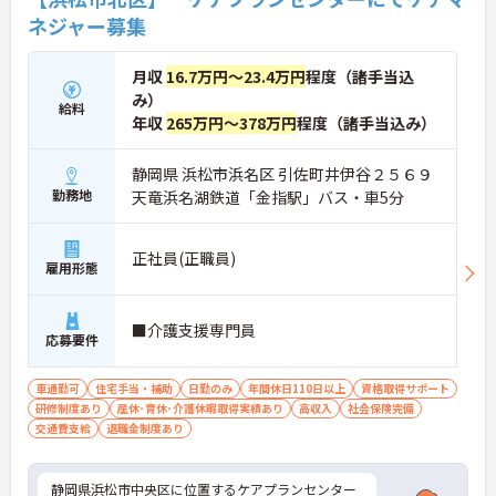
ネジャー募集
月収
16.7万円～23.4万円
程度（諸手当込
み）
給料
年収
265万円～378万円
程度（諸手当込み）
静岡県 浜松市浜名区 引佐町井伊谷２５６９
勤務地
天竜浜名湖鉄道「金指駅」バス・車5分
正社員(正職員)
雇用形態
■介護支援専門員
応募要件
車通勤可
住宅手当・補助
日勤のみ
年間休日110日以上
資格取得サポート
研修制度あり
産休･育休･介護休暇取得実績あり
高収入
社会保険完備
交通費支給
退職金制度あり
静岡県浜松市中央区に位置するケアプランセンター