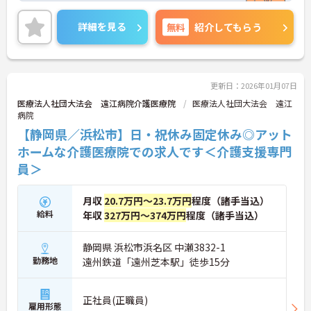
す。
ご興味ある方には、面接対策ポイントなど、さらに
詳細を見る
無料
紹介してもらう
詳細をお話しいたしますのでお気軽にご相談くださ
い。
更新日：2026年01月07日
医療法人社団大法会 遠江病院介護医療院
医療法人社団大法会 遠江
病院
【静岡県／浜松市】日・祝休み固定休み◎アット
ホームな介護医療院での求人です＜介護支援専門
員＞
月収
20.7万円～23.7万円
程度（諸手当込）
給料
年収
327万円～374万円
程度（諸手当込）
静岡県 浜松市浜名区 中瀬3832-1
勤務地
遠州鉄道「遠州芝本駅」徒歩15分
正社員(正職員)
雇用形態