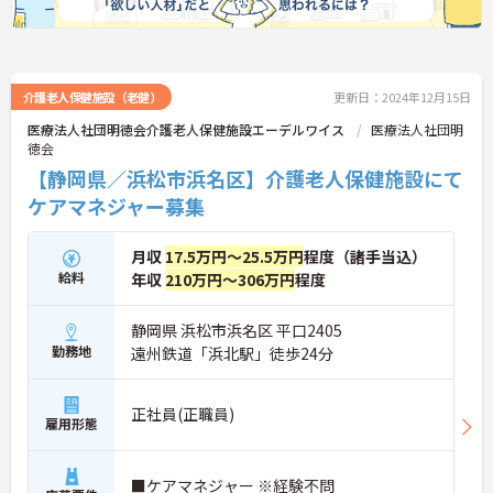
介護老人保健施設（老健）
更新日：2024年12月15日
医療法人社団明徳会介護老人保健施設エーデルワイス
医療法人社団明
徳会
【静岡県／浜松市浜名区】介護老人保健施設にて
ケアマネジャー募集
月収
17.5万円～25.5万円
程度（諸手当込）
給料
年収
210万円～306万円
程度
静岡県 浜松市浜名区 平口2405
勤務地
遠州鉄道「浜北駅」徒歩24分
正社員(正職員)
雇用形態
■ケアマネジャー ※経験不問