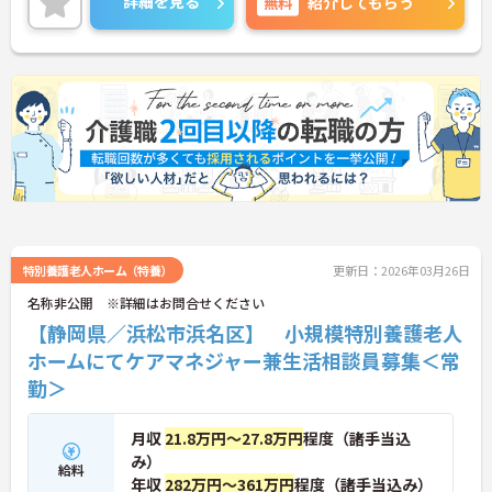
詳細を見る
無料
紹介してもらう
詳細をお話しいたしますのでお気軽にご相談くださ
い！
特別養護老人ホーム（特養）
更新日：2026年03月26日
名称非公開 ※詳細はお問合せください
【静岡県／浜松市浜名区】 小規模特別養護老人
ホームにてケアマネジャー兼生活相談員募集＜常
勤＞
月収
21.8万円～27.8万円
程度（諸手当込
み）
給料
年収
282万円～361万円
程度（諸手当込み）