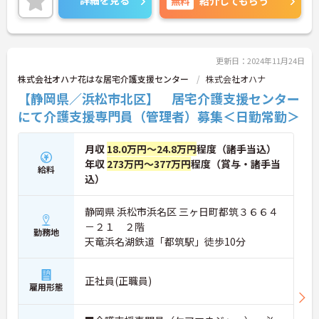
詳細を見る
無料
紹介してもらう
フワークバランスを重視されている方におススメの
求人です♪
子育て中の方でも仕事との両立ができるよう、施設
内に託児所も完備されているのも嬉しいポイントで
す♪
更新日：2024年11月24日
ご興味ある方には、面接対策ポイントなど、さらに
株式会社オハナ花はな居宅介護支援センター
株式会社オハナ
詳細をお話しいたしますのでお気軽にご相談くださ
【静岡県／浜松市北区】 居宅介護支援センター
い！
にて介護支援専門員（管理者）募集＜日勤常勤＞
月収
18.0万円～24.8万円
程度（諸手当込）
年収
273万円～377万円
程度（賞与・諸手当
給料
込）
静岡県 浜松市浜名区 三ヶ日町都筑３６６４
－２１ ２階
勤務地
天竜浜名湖鉄道「都筑駅」徒歩10分
正社員(正職員)
雇用形態