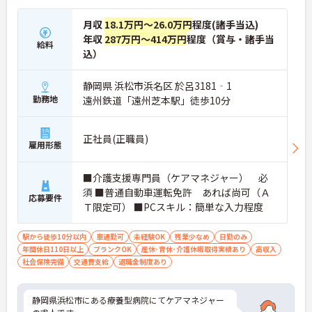
月収
18.1万円～26.0万円
程度(諸手当込)
年収
287万円～414万円
程度（賞与・諸手当
給料
込）
静岡県 浜松市浜名区 於呂3181‐1
勤務地
遠州鉄道「遠州芝本駅」徒歩10分
正社員(正職員)
雇用形態
■介護支援専門員（ケアマネジャー） 必
須 ■普通自動車運転免許 あれば尚可（Ａ
応募要件
Ｔ限定可） ■PCスキル：簡単な入力程度
駅から徒歩10分以内
車通勤可
未経験OK
残業少なめ
日勤のみ
年間休日110日以上
ブランクOK
産休･育休･介護休暇取得実績あり
高収入
社会保険完備
交通費支給
退職金制度あり
静岡県浜松市にある療養型病院にてケアマネジャー