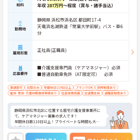
給料
年収
287万円
～程度（賞与・諸手当込）
静岡県 浜松市浜名区 都田町17-4
天竜浜名湖鉄道「常葉大学前駅」バス・車6
勤務地
分
正社員(正職員)
雇用形態
■介護支援専門員（ケアマネジャー）必須
応募要件
■普通自動車免許（AT限定可） 必須
車通勤可
日勤のみ
年間休日110日以上
ブランクOK
研修制度あり
産休･育休･介護休暇取得実績あり
社会保険完備
交通費支給
退職金制度あり
静岡県浜松市北区に位置する居宅介護支援事業所に
て、ケアマネジャー募集の求人です！
年間休日数110日以上！プライベートな時間も大切
にできます！
賞与が高水準なのも嬉しいですね！
ご興味ある方には、面接対策ポイントなど、さらに