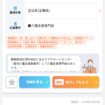
正社員(正職員)
雇用形態
■介護支援専門員
応募要件
車通勤可
寮・借り上げ
日勤のみ
年間休日110日以上
資格取得サポート
研修制度あり
産休･育休･介護休暇取得実績あり
ボーナス・賞与あり
社会保険完備
交通費支給
退職金制度あり
静岡県浜松市中央区にあるケアサポートセンター
（居宅介護支援事業所）にて介護支援専門員の求人
です。
単身用の住宅がありますので、遠方からの方も歓迎
しております♪
マイカー通勤OK無料駐車場もございます！毎日の通
詳細を見る
無料
紹介してもらう
勤が楽々です！
ご興味をお持ちの方はお気軽にお問合せ下さい。
更新日：2026年02月04日