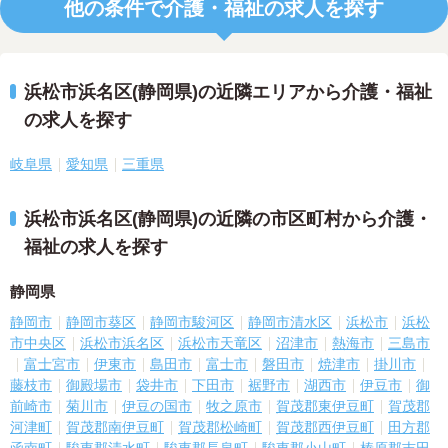
他の条件で介護・福祉の求人を探す
浜松市浜名区(静岡県)の近隣エリアから介護・福祉
の求人を探す
岐阜県
愛知県
三重県
浜松市浜名区(静岡県)の近隣の市区町村から介護・
福祉の求人を探す
静岡県
静岡市
静岡市葵区
静岡市駿河区
静岡市清水区
浜松市
浜松
市中央区
浜松市浜名区
浜松市天竜区
沼津市
熱海市
三島市
富士宮市
伊東市
島田市
富士市
磐田市
焼津市
掛川市
藤枝市
御殿場市
袋井市
下田市
裾野市
湖西市
伊豆市
御
前崎市
菊川市
伊豆の国市
牧之原市
賀茂郡東伊豆町
賀茂郡
河津町
賀茂郡南伊豆町
賀茂郡松崎町
賀茂郡西伊豆町
田方郡
函南町
駿東郡清水町
駿東郡長泉町
駿東郡小山町
榛原郡吉田