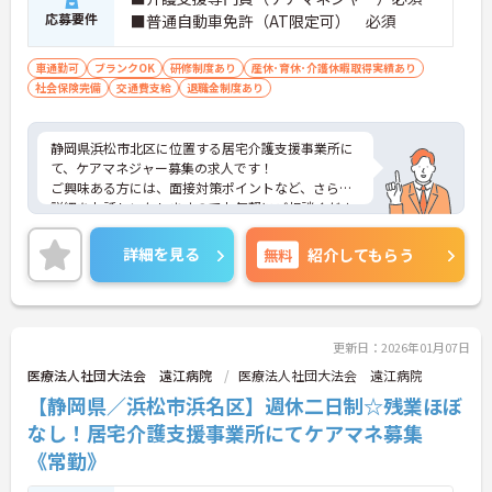
応募要件
■普通自動車免許（AT限定可） 必須
車通勤可
ブランクOK
研修制度あり
産休･育休･介護休暇取得実績あり
社会保険完備
交通費支給
退職金制度あり
静岡県浜松市北区に位置する居宅介護支援事業所に
て、ケアマネジャー募集の求人です！
ご興味ある方には、面接対策ポイントなど、さらに
詳細をお話しいたしますのでお気軽にご相談くださ
い！
詳細を見る
無料
紹介してもらう
更新日：2026年01月07日
医療法人社団大法会 遠江病院
医療法人社団大法会 遠江病院
【静岡県／浜松市浜名区】週休二日制☆残業ほぼ
なし！居宅介護支援事業所にてケアマネ募集
《常勤》