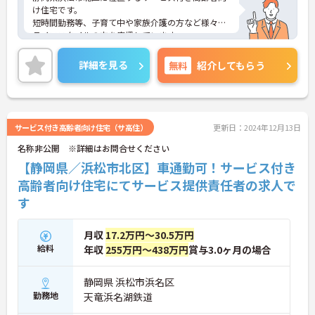
け住宅です。
短時間勤務等、子育て中や家族介護の方など様々な
ライフスタイルの方を応援しています。
興味をお持ちの方には詳細の情報や面接のポイント
をお伝えしますのでお気軽にお問い合わせください
詳細を見る
無料
紹介してもらう
ませ。
サービス付き高齢者向け住宅（サ高住）
更新日：2024年12月13日
名称非公開 ※詳細はお問合せください
【静岡県／浜松市北区】車通勤可！サービス付き
高齢者向け住宅にてサービス提供責任者の求人で
す
月収
17.2万円～30.5万円
給料
年収
255万円～438万円
賞与3.0ヶ月の場合
静岡県 浜松市浜名区
勤務地
天竜浜名湖鉄道