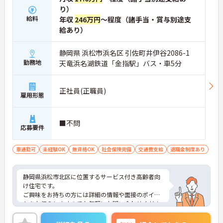
り）
給料
年収
246万円
～程度（諸手当・賞与別途支
給あり）
静岡県 浜松市浜名区 引佐町井伊谷2086-1
勤務地
天竜浜名湖鉄道「金指駅」バス・車5分
正社員(正職員)
雇用形態
■不問
応募要件
車通勤可
未経験OK
無資格OK
社会保険完備
交通費支給
退職金制度あり
静岡県浜松市北区に位置するサービス付き高齢者向
け住宅です。
ご興味をお持ちの方には詳細の情報や面接のポイン
トをお伝えしますのでお気軽にお問い合わせくださ
いませ。