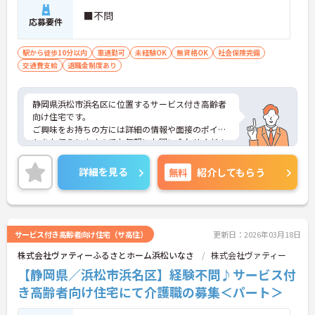
■不問
応募要件
駅から徒歩10分以内
車通勤可
未経験OK
無資格OK
社会保険完備
交通費支給
退職金制度あり
静岡県浜松市浜名区に位置するサービス付き高齢者
向け住宅です。
ご興味をお持ちの方には詳細の情報や面接のポイン
トをお伝えしますのでお気軽にお問い合わせくださ
いませ。
詳細を見る
無料
紹介してもらう
サービス付き高齢者向け住宅（サ高住）
更新日：2026年03月18日
株式会社ヴァティーふるさとホーム浜松いなさ
株式会社ヴァティー
【静岡県／浜松市浜名区】経験不問♪サービス付
き高齢者向け住宅にて介護職の募集＜パート＞