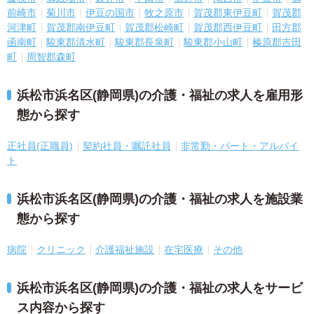
前崎市
菊川市
伊豆の国市
牧之原市
賀茂郡東伊豆町
賀茂郡
河津町
賀茂郡南伊豆町
賀茂郡松崎町
賀茂郡西伊豆町
田方郡
函南町
駿東郡清水町
駿東郡長泉町
駿東郡小山町
榛原郡吉田
町
周智郡森町
浜松市浜名区(静岡県)の介護・福祉の求人を雇用形
態から探す
正社員(正職員)
契約社員・嘱託社員
非常勤・パート・アルバイ
ト
浜松市浜名区(静岡県)の介護・福祉の求人を施設業
態から探す
病院
クリニック
介護福祉施設
在宅医療
その他
浜松市浜名区(静岡県)の介護・福祉の求人をサービ
ス内容から探す