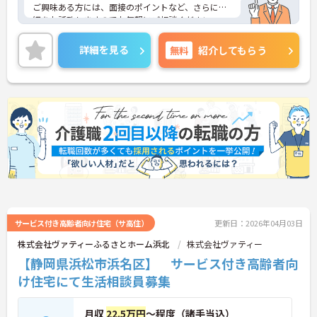
ご興味ある方には、面接のポイントなど、さらに詳
細をお話致しますのでお気軽にご相談ください。
詳細を見る
無料
紹介してもらう
サービス付き高齢者向け住宅（サ高住）
更新日：2026年04月03日
株式会社ヴァティーふるさとホーム浜北
株式会社ヴァティー
【静岡県浜松市浜名区】 サービス付き高齢者向
け住宅にて生活相談員募集
月収
22.5万円
～程度（諸手当込）