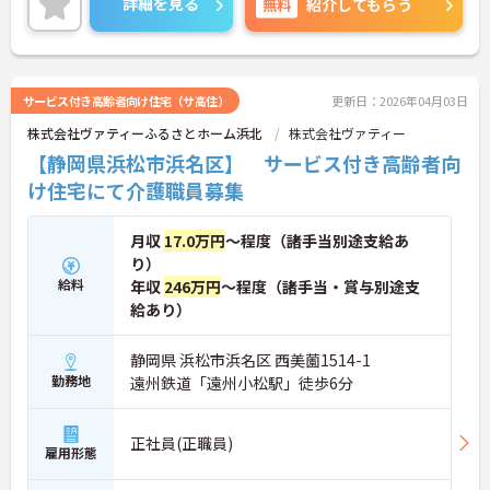
詳細を見る
無料
紹介してもらう
サービス付き高齢者向け住宅（サ高住）
更新日：2026年04月03日
株式会社ヴァティーふるさとホーム浜北
株式会社ヴァティー
【静岡県浜松市浜名区】 サービス付き高齢者向
け住宅にて介護職員募集
月収
17.0万円
～程度（諸手当別途支給あ
り）
給料
年収
246万円
～程度（諸手当・賞与別途支
給あり）
静岡県 浜松市浜名区 西美薗1514-1
勤務地
遠州鉄道「遠州小松駅」徒歩6分
正社員(正職員)
雇用形態