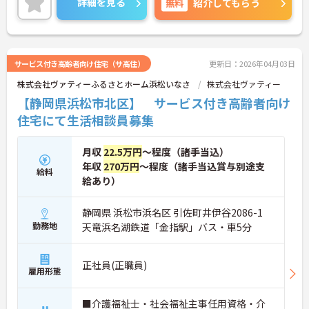
詳細を見る
無料
紹介してもらう
サービス付き高齢者向け住宅（サ高住）
更新日：2026年04月03日
株式会社ヴァティーふるさとホーム浜松いなさ
株式会社ヴァティー
【静岡県浜松市北区】 サービス付き高齢者向け
住宅にて生活相談員募集
月収
22.5万円
～程度（諸手当込）
年収
270万円
～程度（諸手当込賞与別途支
給料
給あり）
静岡県 浜松市浜名区 引佐町井伊谷2086-1
勤務地
天竜浜名湖鉄道「金指駅」バス・車5分
正社員(正職員)
雇用形態
■介護福祉士・社会福祉主事任用資格・介