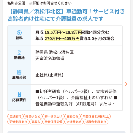
名称非公開 ※詳細はお問合せください
【静岡県／浜松市北区】車通勤可！サービス付き
高齢者向け住宅にて介護職員の求人です
月収
18.5万円～28.8万円
夜勤4回分含む
給料
年収
270万円～405万円
賞与3.0ヶ月の場合
静岡県 浜松市浜名区
勤務地
天竜浜名湖鉄道
正社員(正職員)
雇用形態
■初任者研修（ヘルパー2級）、実務者研修
（ヘルパー1級）、介護福祉士のいずれか ■
応募要件
普通自動車運転免許（AT限定可）または原
付き免許
車通勤可
残業少なめ
寮・借り上げ
日勤のみ
年間休日110日以上
研修制度あり
高収入
社会保険完備
交通費支給
退職金制度あり