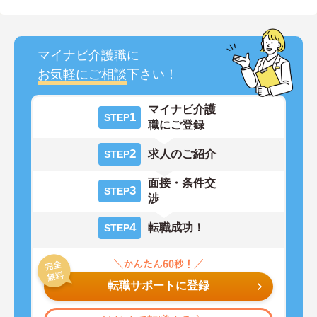
マイナビ介護職に
お気軽にご相談
下さい！
マイナビ介護
1
STEP
職にご登録
2
求人のご紹介
STEP
面接・条件交
3
STEP
渉
4
転職成功！
STEP
転職サポートに登録