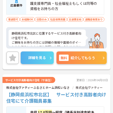
護支援専門員・社会福祉士もしくは同等の
応募要件
資格をお持ちの方
車通勤可
未経験OK
日勤のみ
社会保険完備
交通費支給
退職金制度あり
静岡県浜松市北区に位置するサービス付き高齢者向
け住宅です。
ご興味をお持ちの方には詳細の情報や面接のポイン
トをお伝えしますのでお気軽にお問い合わせくださ
いませ。
詳細を見る
無料
紹介してもらう
サービス付き高齢者向け住宅（サ高住）
更新日：2026年04月03日
株式会社ヴァティーふるさとホーム浜松いなさ
株式会社ヴァティー
【静岡県浜松市北区】 サービス付き高齢者向け
住宅にて介護職員募集
月収
17.0万円
～程度（諸手当別途支給あ