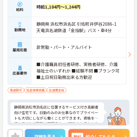
時給
1,184円～1,244円
給料
静岡県 浜松市浜名区 引佐町井伊谷2086-1
勤務地
天竜浜名湖鉄道「金指駅」バス・車4分
非常勤・パート・アルバイト
雇用形態
■介護職員初任者研修、実務者研修、介護
福祉士のいずれか ■経験不問 ■ブランク可
応募要件
■土日祝日勤務出来る方歓迎
車通勤可
社会保険完備
交通費支給
静岡県浜松市浜名区に位置するサービス付き高齢者
向け住宅です。日勤のみのお仕事なのでプライベー
トも大切にしながら働くことができます。資格をお
持ちであれば経験は不問です。ご興味をお持ちの方
はお気軽にお問い合わせください。
詳細を見る
無料
紹介してもらう