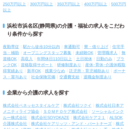
250万円以上
300万円以上
350万円以上
400万円以上
500万円
以上
浜松市浜名区(静岡県)の介護・福祉の求人をこだわ
り条件から探す
夜勤専従
駅から徒歩10分以内
車通勤可
寮・借り上げ
住宅手
当・補助
オープニングスタッフ募集
未経験OK
管理職求人
無
資格OK
高収入
年間休日110日以上
土日祝休
日勤のみ
ブラ
ンクOK
資格取得サポート
研修制度あり
産休･育休･介護休暇取
得実績あり
新卒OK
残業少なめ
託児所・育児補助あり
ボーナ
ス・賞与あり
社会保険完備
交通費支給
退職金制度あり
企業から介護の求人を探す
株式会社ベネッセスタイルケア
株式会社ツクイ
株式会社日本ア
メニティライフ協会
ＳＯＭＰＯケア株式会社
ソーシャルインク
ルー株式会社
株式会社SOYOKAZE
株式会社ケア２１
ALSOK
介護株式会社
株式会社ケアリッツ・アンド・パートナーズ
株式