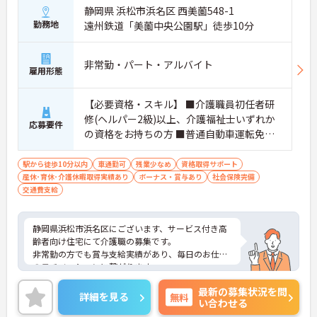
静岡県 浜松市浜名区 西美薗548-1
勤務地
遠州鉄道「美薗中央公園駅」徒歩10分
非常勤・パート・アルバイト
雇用形態
【必要資格・スキル】 ■介護職員初任者研
修(ヘルパー2級)以上、介護福祉士いずれか
応募要件
の資格をお持ちの方 ■普通自動車運転免許
（AT限定可）
駅から徒歩10分以内
車通勤可
残業少なめ
資格取得サポート
産休･育休･介護休暇取得実績あり
ボーナス・賞与あり
社会保険完備
交通費支給
静岡県浜松市浜名区にございます、サービス付き高
齢者向け住宅にて介護職の募集です。
非常勤の方でも賞与支給実績があり、毎日のお仕事
のモチベーションに繋がります。
ご興味のある方には、面接対策ポイントなど、さら
最新の募集状況を問
に詳細をお話いたしますので、お気軽にご相談くだ
詳細を見る
無料
い合わせる
さい。