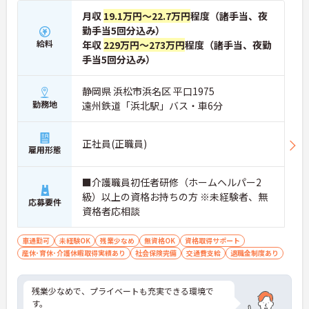
月収
19.1万円～22.7万円
程度（諸手当、夜
勤手当5回分込み）
給料
年収
229万円～273万円
程度（諸手当、夜勤
手当5回分込み）
静岡県 浜松市浜名区 平口1975
勤務地
遠州鉄道「浜北駅」バス・車6分
正社員(正職員)
雇用形態
■介護職員初任者研修（ホームヘルパー2
級）以上の資格お持ちの方 ※未経験者、無
応募要件
資格者応相談
車通勤可
未経験OK
残業少なめ
無資格OK
資格取得サポート
産休･育休･介護休暇取得実績あり
社会保険完備
交通費支給
退職金制度あり
残業少なめで、プライベートも充実できる環境で
す。