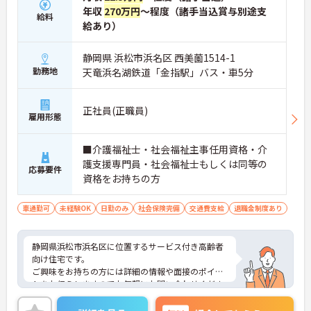
年収
270万円
～程度（諸手当込賞与別途支
給料
給あり）
静岡県 浜松市浜名区 西美薗1514-1
勤務地
天竜浜名湖鉄道「金指駅」バス・車5分
正社員(正職員)
雇用形態
■介護福祉士・社会福祉主事任用資格・介
護支援専門員・社会福祉士もしくは同等の
応募要件
資格をお持ちの方
車通勤可
未経験OK
日勤のみ
社会保険完備
交通費支給
退職金制度あり
静岡県浜松市浜名区に位置するサービス付き高齢者
向け住宅です。
ご興味をお持ちの方には詳細の情報や面接のポイン
トをお伝えしますのでお気軽にお問い合わせくださ
いませ。