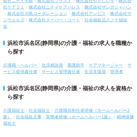
会社ニチイ学館
株式会社ソラスト
株式会社やさしい手
株式会
社ケア２１
株式会社ニチイケアパレス
株式会社サンガジャパン
株式会社川島コーポレーション
株式会社アンビス
株式会社サ
ンウェルズ
株式会社スーパー・コート
社会福祉法人ノテ福祉
会
浜松市浜名区(静岡県)の介護・福祉の求人を職種か
ら探す
介護職・ヘルパー
生活相談員
看護助手
ケアマネージャー
サ
ービス提供責任者
サービス管理責任者
生活支援員
管理者
浜松市浜名区(静岡県)の介護・福祉の求人を資格か
ら探す
介護福祉士
社会福祉士
介護職員初任者研修（ホームヘルパー2
級）
社会福祉主事
実務者研修（ホームヘルパー1級）
精神保健
福祉士