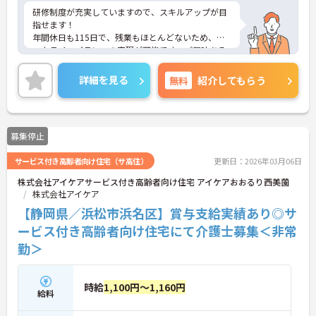
研修制度が充実していますので、スキルアップが目
指せます！
年間休日も115日で、残業もほとんどないため、ワ
ークライフバランスの実現が可能です。ご興味ある
方には、面接対策ポイントなど、さらに詳細をお話
しいたしますのでお気軽にご相談ください！
詳細を見る
無料
紹介してもらう
募集停止
サービス付き高齢者向け住宅（サ高住）
更新日：2026年03月06日
株式会社アイケアサービス付き高齢者向け住宅 アイケアおおるり西美薗
株式会社アイケア
【静岡県／浜松市浜名区】賞与支給実績あり◎サ
ービス付き高齢者向け住宅にて介護士募集＜非常
勤＞
時給
1,100円～1,160円
給料