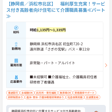
【静岡県／浜松市北区】 福利厚生充実！サービ
ス付き高齢者向け住宅にて介護職員募集≪パート
≫
時給
1,135円～1,335円
給料
静岡県 浜松市浜名区 初生町720-2
勤務地
遠州鉄道「さぎの宮駅」バス・車11分
非常勤・パート・アルバイト
雇用形態
■未経験可 ■介護福祉士、介護職員初任者
応募要件
研修修了者優遇
車通勤可
未経験OK
託児所・育児補助
無資格OK
資格取得サポート
研修制度あり
産休･育休･介護休暇取得実績あり
社会保険完備
交通費支給
静岡県浜松市北区に位置するサービス付き高齢者向