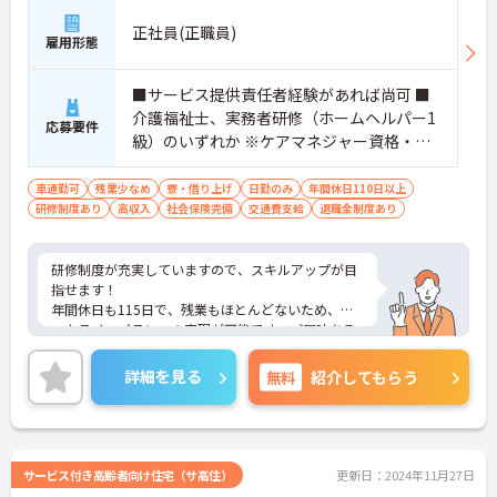
正社員(正職員)
雇用形態
■サービス提供責任者経験があれば尚可 ■
介護福祉士、実務者研修（ホームヘルパー1
応募要件
級）のいずれか ※ケアマネジャー資格・経
験あれば尚可 ■普通自動車運転免許（AT限
定可）
車通勤可
残業少なめ
寮・借り上げ
日勤のみ
年間休日110日以上
研修制度あり
高収入
社会保険完備
交通費支給
退職金制度あり
研修制度が充実していますので、スキルアップが目
指せます！
年間休日も115日で、残業もほとんどないため、ワ
ークライフバランスの実現が可能です。ご興味ある
方には、面接対策ポイントなど、さらに詳細をお話
しいたしますのでお気軽にご相談ください！
詳細を見る
無料
紹介してもらう
サービス付き高齢者向け住宅（サ高住）
更新日：2024年11月27日