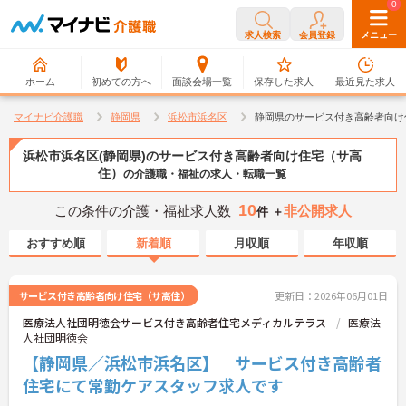
0
0
求人検索
会員登録
メニュー
ホーム
初めての方へ
面談会場一覧
保存した求人
最近見た求人
マイナビ介護職
静岡県
浜松市浜名区
静岡県のサービス付き高齢者向け
浜松市浜名区(静岡県)のサービス付き高齢者向け住宅（サ高
住）
の介護職・福祉の求人・転職一覧
10
この条件の介護・福祉求人数
非公開求人
件 ＋
おすすめ順
新着順
月収順
年収順
サービス付き高齢者向け住宅（サ高住）
更新日：2026年06月01日
医療法人社団明徳会サービス付き高齢者住宅メディカルテラス
医療法
人社団明徳会
【静岡県／浜松市浜名区】 サービス付き高齢者
住宅にて常勤ケアスタッフ求人です