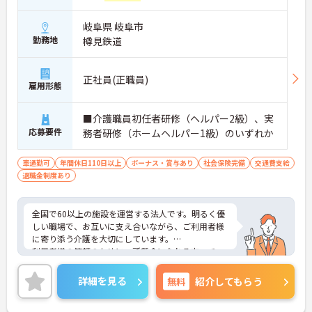
岐阜県 岐阜市
勤務地
樽見鉄道
正社員(正職員)
雇用形態
■介護職員初任者研修（ヘルパー2級）、実
応募要件
務者研修（ホームヘルパー1級）のいずれか
車通勤可
年間休日110日以上
ボーナス・賞与あり
社会保険完備
交通費支給
退職金制度あり
全国で60以上の施設を運営する法人です。明るく優
しい職場で、お互いに支え合いながら、ご利用者様
に寄り添う介護を大切にしています。
利用者様の笑顔のために一所懸命になれる方・チー
ム連携を大切に勤務出来る方を歓迎しています。
ご興味ある方には、面接対策ポイントなど、さらに
詳細を見る
無料
紹介してもらう
詳細をお話しいたしますのでお気軽にご相談くださ
い！