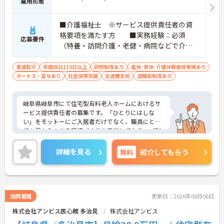
雇用形態
■介護福祉士 ※サービス提供責任者の資
格要項を満たす方 ■実務経験：必須
応募要件
（特養・訪問介護・老健・病院などで介護
の実務経験が3年程度ある方）☆サ責未経験
スタートの実績多数☆
車通勤可
年間休日110日以上
研修制度あり
産休･育休･介護休暇取得実績あり
ボーナス・賞与あり
社会保険完備
交通費支給
退職金制度あり
岐阜県岐阜市にて住宅型有料老人ホームにおけるサ
ービス提供責任者の募集です。「ひとりにはしな
い」をモットーにご入居者だけでなく、職員にとっ
ても温かみのある環境づくりを目指しており、ご利
用者一人ひとりに寄り添ってサービスを提供してい
ただける方を募集しています。サービス提供責任者
詳細を見る
無料
紹介してもらう
の経験がなくスタートされた方も多数いらっしゃい
ます。
ご興味のある方には、面接対策ポイントなど、さら
に詳細をお話しいたしますのでお気軽にご相談くだ
さい！
訪問看護
更新日：2026年08月06日
株式会社アンビス医心館 多治見
株式会社アンビス