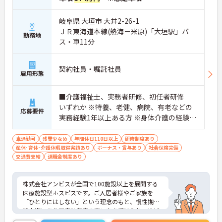
岐阜県 大垣市 大井2-26-1
ＪＲ東海道本線(熱海－米原)「大垣駅」バ
勤務地
ス・車11分
契約社員・嘱託社員
雇用形態
■介護福祉士、実務者研修、初任者研修
いずれか ※特養、老健、病院、有老などの
応募要件
実務経験1年以上ある方 ※身体介護の経験年
以上ある方、機械浴の使用の経験のある方
歓迎
車通勤可
残業少なめ
年間休日110日以上
研修制度あり
産休･育休･介護休暇取得実績あり
ボーナス・賞与あり
社会保険完備
交通費支給
退職金制度あり
株式会社アンビスが全国で100施設以上を展開する
医療施設型ホスピスです。ご入居者様やご家族を
「ひとりにはしない」という理念のもと、慢性期や
終末期にあり医療依存度の高い方を受け入れ、地域
医療を支える社会的意義の高い事業を推進していま