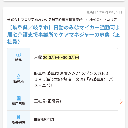
ご相談ください！
更新日：2026年08月06日
株式会社フロリアあおいケア居宅介護支援事業所
株式会社フロリア
【岐阜県／岐阜市】日勤のみ◎マイカー通勤可♪
居宅介護支援事業所でケアマネジャーの募集〈正
社員〉
月収
26.0万円～30.0万円
給料
岐阜県 岐阜市 須賀2-2-27 メゾンスガ103
ＪＲ東海道本線(熱海－米原)「西岐阜駅」バ
勤務地
ス・車7分
正社員(正職員)
雇用形態
■経験不問
応募要件