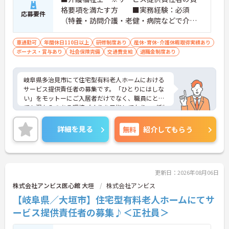
格要項を満たす方 ■実務経験：必須
応募要件
（特養・訪問介護・老健・病院などで介護
の実務経験が3年程度ある方）☆サ責未経験
スタートの実績多数☆
車通勤可
年間休日110日以上
研修制度あり
産休･育休･介護休暇取得実績あり
ボーナス・賞与あり
社会保険完備
交通費支給
退職金制度あり
岐阜県多治見市にて住宅型有料老人ホームにおける
サービス提供責任者の募集です。「ひとりにはしな
い」をモットーにご入居者だけでなく、職員にとっ
ても温かみのある環境づくりを目指しており、ご利
用者一人ひとりに寄り添ってサービスを提供してい
ただける方を募集しています。サービス提供責任者
詳細を見る
無料
紹介してもらう
の経験がなくスタートされた方も多数いらっしゃい
ます。
ご興味のある方には、面接対策ポイントなど、さら
に詳細をお話しいたしますのでお気軽にご相談くだ
さい！
更新日：2026年08月06日
株式会社アンビス医心館 大垣
株式会社アンビス
【岐阜県／大垣市】住宅型有料老人ホームにてサ
ービス提供責任者の募集♪＜正社員＞