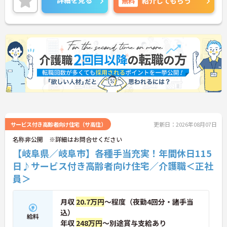
詳細を見る
無料
紹介してもらう
サービス付き高齢者向け住宅（サ高住）
更新日：2026年08月07日
名称非公開 ※詳細はお問合せください
【岐阜県／岐阜市】各種手当充実！年間休日115
日♪サービス付き高齢者向け住宅／介護職＜正社
員＞
月収
20.7万円
～程度（夜勤4回分・諸手当
込）
給料
年収
248万円
～別途賞与支給あり