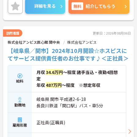
す。現場には看護師が24時間常駐しています。急変
詳細を見る
無料
紹介してもらう
時の対応や医療行為は看護師が担当するため、初任
者研修や実務者研修の方も食事介助や入浴介助など
の生活を支えるケアに専念できる環境です。多職種
で情報を共有し、一人で判断を抱え込まないチーム
連携の体制がしっかりと整っています。働き方の面
訪問看護
更新日：2026年08月06日
では、夜勤明けの翌日が原則として公休となるほ
株式会社アンビス医心館 関中央
株式会社アンビス
か、月平均の残業時間も5時間から7時間程度とかな
り少なめです。常勤スタッフの比率が90パーセント
【岐阜県／関市】2024年10月開設☆ホスピスに
を超えているため急な勤務変更が発生しにくく、あ
てサービス提供責任者のお仕事です♪＜正社員＞
らかじめ決められた訪問予定表に沿って規則正しく
働けます。入職後は現場スタッフによるお一人おひ
とりに合わせた個別のOJT研修が実施されます。eラ
月収
34.6万円
～程度 諸手当込・夜勤4回想
ーニングも導入されており、多職種と連携しながら
定
専門性を着実に深めていける環境が用意されていま
給料
年収
487万円
～程度 ※想定年収
す。
★おすすめPOINT★
岐阜県 関市 平成通2-6-18
＜個別ＯＪＴとチーム連携で着実に成長！＞
勤務地
長良川鉄道「関口駅」バス・車5分
・入職後はお一人おひとりの習熟度に合わせた個別
のＯＪＴ研修を実施し、ｅラーニングを用いた学習
の機会も提供されます
正社員(正職員)
雇用形態
・施設内には看護師が24時間常駐しており、急変時
の対応や専門的な医療処置は看護師が担当するため
負担が減ります