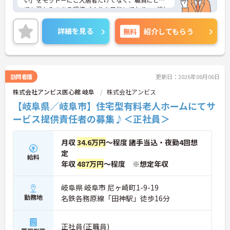
ても温かみのある環境づくりを目指しており、ご利
用者一人ひとりに寄り添ってサービスを提供してい
ただける方を募集しています。サービス提供責任者
詳細を見る
無料
紹介してもらう
の経験がなくスタートされた方も多数いらっしゃい
ます。
ご興味のある方には、面接対策ポイントなど、さら
に詳細をお話しいたしますのでお気軽にご相談くだ
さい！
訪問看護
更新日：2026年08月06日
株式会社アンビス医心館 岐阜
株式会社アンビス
【岐阜県／岐阜市】住宅型有料老人ホームにてサ
ービス提供責任者の募集♪＜正社員＞
月収
34.6万円
～程度 諸手当込・夜勤4回想
定
給料
年収
487万円
～程度 ※想定年収
岐阜県 岐阜市 尼ヶ崎町1-9-19
勤務地
名鉄各務原線「田神駅」徒歩16分
正社員(正職員)