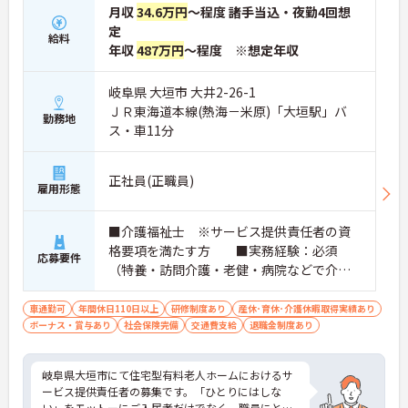
月収
34.6万円
～程度 諸手当込・夜勤4回想
定
給料
年収
487万円
～程度 ※想定年収
岐阜県 大垣市 大井2-26-1
ＪＲ東海道本線(熱海－米原)「大垣駅」バ
勤務地
ス・車11分
正社員(正職員)
雇用形態
■介護福祉士 ※サービス提供責任者の資
格要項を満たす方 ■実務経験：必須
応募要件
（特養・訪問介護・老健・病院などで介護
の実務経験が3年程度ある方）☆サ責未経験
スタートの実績多数☆
車通勤可
年間休日110日以上
研修制度あり
産休･育休･介護休暇取得実績あり
ボーナス・賞与あり
社会保険完備
交通費支給
退職金制度あり
岐阜県大垣市にて住宅型有料老人ホームにおけるサ
ービス提供責任者の募集です。「ひとりにはしな
い」をモットーにご入居者だけでなく、職員にとっ