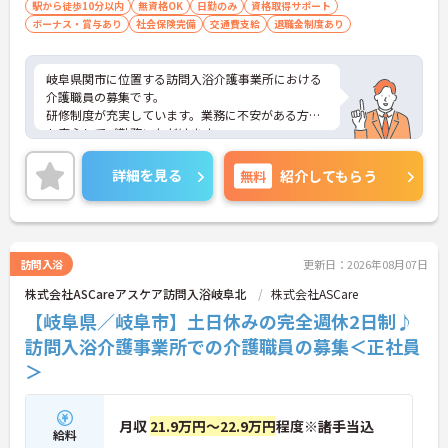
駅から徒歩10分以内
無資格OK
日勤のみ
資格取得サポート
ボーナス・賞与あり
社会保険完備
交通費支給
退職金制度あり
岐阜県関市に位置する訪問入浴介護事業所における
介護職員の募集です。
研修制度が充実しています。業務に不安がある方で
も安心してご勤務いただけます。
ご興味のある方には、面接対策ポイントなど、さら
に詳細をご案内しますのでお気軽にご相談くださ
詳細を見る
無料
紹介してもらう
い！
訪問入浴
更新日：2026年08月07日
株式会社ASCareアスケア訪問入浴岐阜北
株式会社ASCare
【岐阜県／岐阜市】土日休みの完全週休2日制♪
訪問入浴介護事業所での介護職員の募集＜正社員
＞
月収
21.9万円～22.9万円
程度※諸手当込
給料