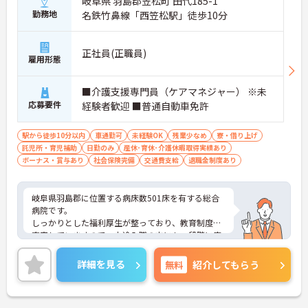
岐阜県 羽島郡笠松町 田代185-1
勤務地
名鉄竹鼻線「西笠松駅」徒歩10分
正社員(正職員)
雇用形態
■介護支援専門員（ケアマネジャー） ※未
応募要件
経験者歓迎 ■普通自動車免許
駅から徒歩10分以内
車通勤可
未経験OK
残業少なめ
寮・借り上げ
託児所・育児補助
日勤のみ
産休･育休･介護休暇取得実績あり
ボーナス・賞与あり
社会保険完備
交通費支給
退職金制度あり
岐阜県羽島郡に位置する病床数501床を有する総合
病院です。
しっかりとした福利厚生が整っており、教育制度も
充実していますので、中途入職の方にも、段階に応
じた研修がありますので、未経験の方も安心してお
仕事に慣れていただけます！
詳細を見る
無料
紹介してもらう
ご興味のある方は是非ご応募ください。