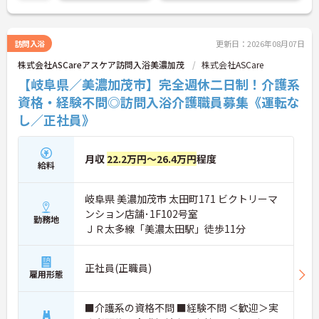
訪問入浴
更新日：2026年08月07日
株式会社ASCareアスケア訪問入浴美濃加茂
株式会社ASCare
【岐阜県／美濃加茂市】完全週休二日制！介護系
資格・経験不問◎訪問入浴介護職員募集《運転な
し／正社員》
月収
22.2万円～26.4万円
程度
給料
岐阜県 美濃加茂市 太田町171 ビクトリーマ
ンション店舗･1F102号室
勤務地
ＪＲ太多線「美濃太田駅」徒歩11分
正社員(正職員)
雇用形態
■介護系の資格不問 ■経験不問 ＜歓迎＞実