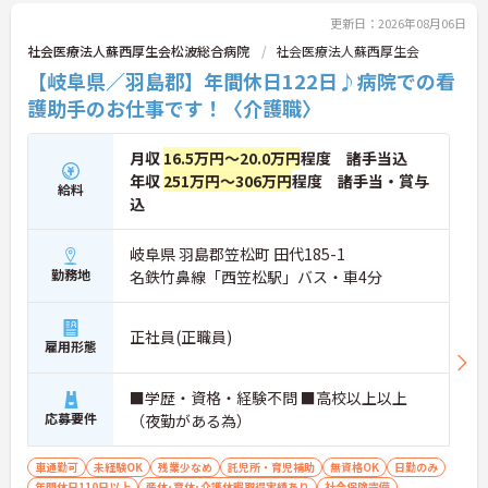
更新日：2026年08月06日
社会医療法人蘇西厚生会松波総合病院
社会医療法人蘇西厚生会
【岐阜県／羽島郡】年間休日122日♪病院での看
護助手のお仕事です！〈介護職〉
月収
16.5万円～20.0万円
程度 諸手当込
年収
251万円～306万円
程度 諸手当・賞与
給料
込
岐阜県 羽島郡笠松町 田代185-1
勤務地
名鉄竹鼻線「西笠松駅」バス・車4分
正社員(正職員)
雇用形態
■学歴・資格・経験不問 ■高校以上以上
応募要件
（夜勤がある為）
車通勤可
未経験OK
残業少なめ
託児所・育児補助
無資格OK
日勤のみ
年間休日110日以上
産休･育休･介護休暇取得実績あり
社会保険完備