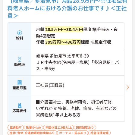
【岐阜県／多治見市】月給28.9万円～☆住宅型有
料老人ホームにおける介護のお仕事です♪＜正社
員＞
月収
28.5万円～30.4万円
程度 諸手当込・夜
勤4回想定
給料
年収
399万円～436万円
程度 ※想定年収
岐阜県 多治見市 太平町6-39
ＪＲ中央本線(名古屋－塩尻)「多治見駅」バ
勤務地
ス・車6分
正社員(正職員)
雇用形態
■介護福祉士、実務者研修、初任者研修
いずれか ※特養、老健、病院、有老などの
応募要件
実務経験1年以上ある方
車通勤可
残業少なめ
年間休日110日以上
研修制度あり
産休･育休･介護休暇取得実績あり
ボーナス・賞与あり
社会保険完備