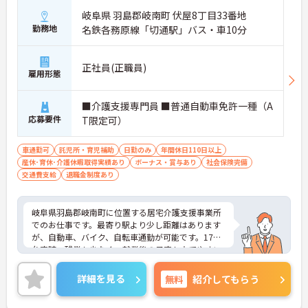
岐阜県 羽島郡岐南町 伏屋8丁目33番地
勤務地
名鉄各務原線「切通駅」バス・車10分
正社員(正職員)
雇用形態
■介護支援専門員 ■普通自動車免許一種（A
応募要件
T限定可）
車通勤可
託児所・育児補助
日勤のみ
年間休日110日以上
産休･育休･介護休暇取得実績あり
ボーナス・賞与あり
社会保険完備
交通費支給
退職金制度あり
岐阜県羽島郡岐南町に位置する居宅介護支援事業所
でのお仕事です。最寄り駅より少し距離はあります
が、自動車、バイク、自転車通勤が可能です。17時
台定時、残業も少なく、就業後の予定も立てやすい
です。施設サービス、在宅支援、保育教育を展開す
る法人が母体で安定感もよく、充実した福利厚生も
詳細を見る
無料
紹介してもらう
魅力です。ご興味のある方には、面接対策ポイント
など、さらに詳細をお話しいたしますのでお気軽に