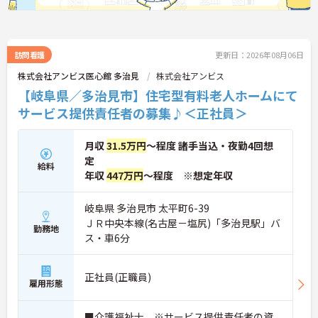
訪問看護
更新日：2026年08月06日
株式会社アンビス医心館 多治見
株式会社アンビス
【岐阜県／多治見市】住宅型有料老人ホームにて
サービス提供責任者の募集♪＜正社員＞
月収
31.5万円
～程度 諸手当込・夜勤4回想
定
給料
年収
447万円
～程度 ※想定年収
岐阜県 多治見市 太平町6-39
ＪＲ中央本線(名古屋－塩尻)「多治見駅」バ
勤務地
ス・車6分
正社員(正職員)
雇用形態
■介護福祉士 ※サービス提供責任者の資