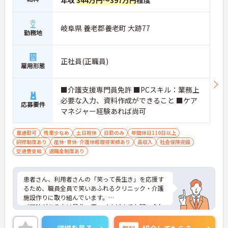
年収
344万円～397万円
程度
岐阜県 養老郡養老町 大跡77
勤務地
正社員(正職員)
雇用形態
■介護支援専門員免許 ■PCスキル：業務上
必要な入力、資料作成ができること ■ケア
応募要件
マネジャー経験あれば尚可
車通勤可
残業少なめ
土日祝休
日勤のみ
年間休日110日以上
研修制度あり
産休･育休･介護休暇取得実績あり
高収入
社会保険完備
交通費支給
退職金制度あり
患者さん、利用者さんの「笑って長生き」を応援す
るため、職員全員で笑いあふれるクリニック・介護
施設作りに取り組んでいます。
ご興味がある方は是非一度マイナビまでお問い合わ
せください。さらに詳細などお伝えします！