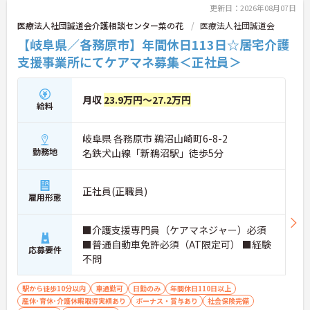
更新日：2026年08月07日
医療法人社団誠道会介護相談センター菜の花
医療法人社団誠道会
【岐阜県／各務原市】年間休日113日☆居宅介護
支援事業所にてケアマネ募集＜正社員＞
月収
23.9万円～27.2万円
給料
岐阜県 各務原市 鵜沼山崎町6-8-2
勤務地
名鉄犬山線「新鵜沼駅」徒歩5分
正社員(正職員)
雇用形態
■介護支援専門員（ケアマネジャー）必須
■普通自動車免許必須（AT限定可） ■経験
応募要件
不問
駅から徒歩10分以内
車通勤可
日勤のみ
年間休日110日以上
産休･育休･介護休暇取得実績あり
ボーナス・賞与あり
社会保険完備