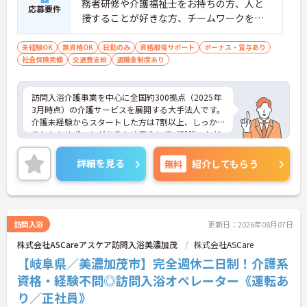
務者研修や介護福祉士をお持ちの方、人と
応募要件
接することが好きな方、チームワークを重
視する人
未経験OK
無資格OK
日勤のみ
資格取得サポート
ボーナス・賞与あり
社会保険完備
交通費支給
退職金制度あり
訪問入浴介護事業を中心に全国約300拠点（2025年
3月時点）の介護サービスを展開する大手法人です。
介護未経験からスタートした方は7割以上、しっか
りとしたサポートがあるため安心してご就業いただ
けます。お風呂に入れなくて困っている方に、手を
差し伸べてあげられるとてもやりがいのあるお仕事
詳細を見る
無料
紹介してもらう
です。ご興味ある方には、面接対策ポイントなど、
さらに詳細をお話しいたしますのでお気軽にご相談
ください！
訪問入浴
更新日：2026年08月07日
株式会社ASCareアスケア訪問入浴美濃加茂
株式会社ASCare
【岐阜県／美濃加茂市】完全週休二日制！介護系
資格・経験不問◎訪問入浴オペレーター《運転あ
り／正社員》