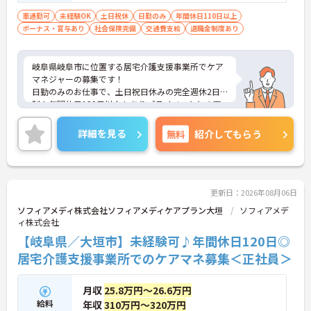
車通勤可
未経験OK
土日祝休
日勤のみ
年間休日110日以上
ボーナス・賞与あり
社会保険完備
交通費支給
退職金制度あり
岐阜県岐阜市に位置する居宅介護支援事業所でケア
マネジャーの募集です！
日勤のみのお仕事で、土日祝日休みの完全週休2日
制！年間休日120日以上もありプライベートとの両
立を目指す方におすすめの環境です◎昇給や賞与制
度があり、頑張りが評価されてしっかりと還元され
詳細を見る
無料
紹介してもらう
ます。フォロー体制もあり、経験に関わらず安心し
てスタートできます。
こちらの求人にご興味がございましたら面接のポイ
ントもお伝えしますので是非ご応募お待ちしており
ます。
更新日：2026年08月06日
ソフィアメディ株式会社ソフィアメディケアプラン大垣
ソフィアメデ
ィ株式会社
【岐阜県／大垣市】未経験可♪年間休日120日◎
居宅介護支援事業所でのケアマネ募集＜正社員＞
月収
25.8万円～26.6万円
給料
年収
310万円～320万円