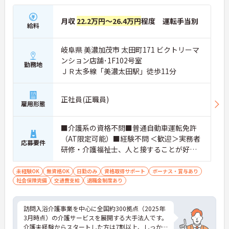
月収
22.2万円～26.4万円
程度 運転手当別
給料
岐阜県 美濃加茂市 太田町171 ビクトリーマ
ンション店舗･1F102号室
勤務地
ＪＲ太多線「美濃太田駅」徒歩11分
正社員(正職員)
雇用形態
■介護系の資格不問■普通自動車運転免許
（AT限定可能）■経験不問 ＜歓迎＞実務者
応募要件
研修・介護福祉士、人と接することが好き
な方、チームワークを重視する人
未経験OK
無資格OK
日勤のみ
資格取得サポート
ボーナス・賞与あり
社会保険完備
交通費支給
退職金制度あり
訪問入浴介護事業を中心に全国約300拠点（2025年
3月時点）の介護サービスを展開する大手法人です。
介護未経験からスタートした方は7割以上、しっか