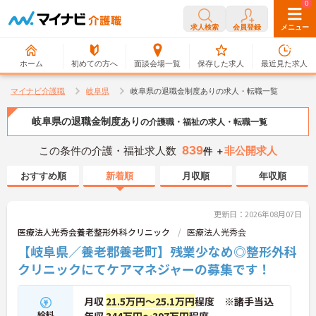
0
0
求人検索
会員登録
メニュー
ホーム
初めての方へ
面談会場一覧
保存した求人
最近見た求人
マイナビ介護職
岐阜県
岐阜県の退職金制度ありの求人・転職一覧
岐阜県の退職金制度あり
の介護職・福祉の求人・転職一覧
839
この条件の介護・福祉求人数
非公開求人
件 ＋
おすすめ順
新着順
月収順
年収順
更新日：2026年08月07日
医療法人光秀会養老整形外科クリニック
医療法人光秀会
【岐阜県／養老郡養老町】残業少なめ◎整形外科
クリニックにてケアマネジャーの募集です！
月収
21.5万円～25.1万円
程度 ※諸手当込
給料