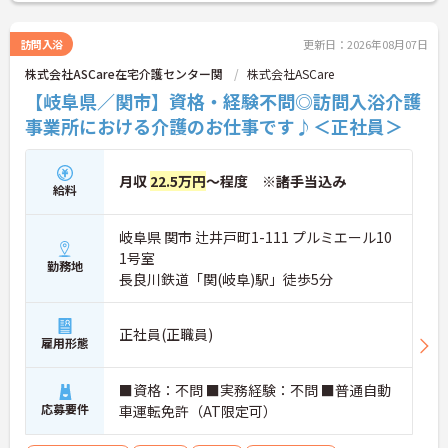
訪問入浴
更新日：2026年08月07日
株式会社ASCare在宅介護センター関
株式会社ASCare
【岐阜県／関市】資格・経験不問◎訪問入浴介護
事業所における介護のお仕事です♪＜正社員＞
月収
22.5万円
～程度 ※諸手当込み
給料
岐阜県 関市 辻井戸町1-111 プルミエール10
1号室
勤務地
長良川鉄道「関(岐阜)駅」徒歩5分
正社員(正職員)
雇用形態
■資格：不問 ■実務経験：不問 ■普通自動
応募要件
車運転免許（AT限定可）