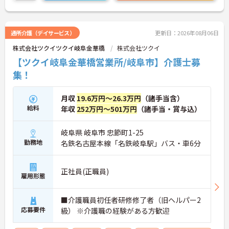
通所介護（デイサービス）
更新日：2026年08月06日
株式会社ツクイツクイ岐阜金華橋
株式会社ツクイ
【ツクイ岐阜金華橋営業所/岐阜市】介護士募
集！
月収
19.6万円～26.3万円
（諸手当含）
給料
年収
252万円～501万円
（諸手当・賞与込）
岐阜県 岐阜市 忠節町1-25
勤務地
名鉄名古屋本線「名鉄岐阜駅」バス・車6分
正社員(正職員)
雇用形態
■介護職員初任者研修修了者（旧ヘルパー2
応募要件
級） ※介護職の経験がある方歓迎