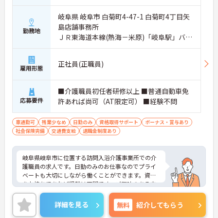
岐阜県 岐阜市 白菊町4-47-1 白菊町4丁目矢
島店舗事務所
勤務地
ＪＲ東海道本線(熱海－米原)「岐阜駅」バ
ス・車10分
正社員(正職員)
雇用形態
■介護職員初任者研修以上 ■普通自動車免
応募要件
許あれば尚可（AT限定可） ■経験不問
車通勤可
残業少なめ
日勤のみ
資格取得サポート
ボーナス・賞与あり
社会保険完備
交通費支給
退職金制度あり
岐阜県岐阜市に位置する訪問入浴介護事業所での介
護職員の求人です。日勤のみのお仕事なのでプライ
ベートも大切にしながら働くことができます。資格
をお持ちであれば経験は不問です。ご興味のある方
には、面接対策ポイント等、さらに詳細をお話しし
ますのでお気軽にご相談ください！
詳細を見る
無料
紹介してもらう