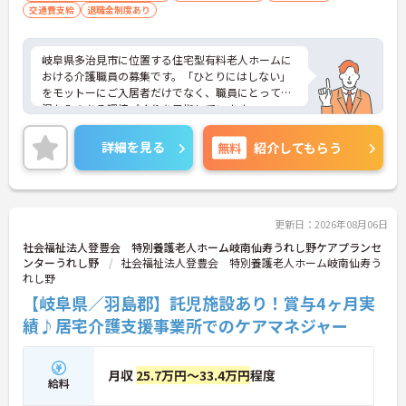
交通費支給
退職金制度あり
岐阜県多治見市に位置する住宅型有料老人ホームに
おける介護職員の募集です。「ひとりにはしない」
をモットーにご入居者だけでなく、職員にとっても
温かみのある環境づくりを目指しています。
ご利用者一人ひとりに寄り添って介護サービスを提
供していただける方を募集しています。これまでの
詳細を見る
無料
紹介してもらう
介護業務を活かしながら業務できる職場環境です。
ご興味のある方には、面接対策ポイントなど、さら
に詳細をお話しいたしますのでお気軽にご相談くだ
さい！
更新日：2026年08月06日
社会福祉法人登豊会 特別養護老人ホーム岐南仙寿うれし野ケアプランセ
ンターうれし野
社会福祉法人登豊会 特別養護老人ホーム岐南仙寿う
れし野
【岐阜県／羽島郡】託児施設あり！賞与4ヶ月実
績♪居宅介護支援事業所でのケアマネジャー
月収
25.7万円～33.4万円
程度
給料