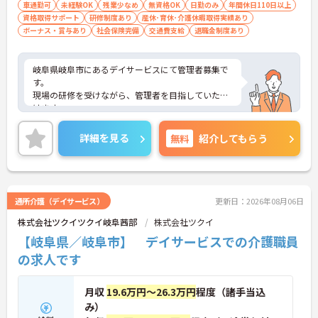
車通勤可
未経験OK
残業少なめ
無資格OK
日勤のみ
年間休日110日以上
資格取得サポート
研修制度あり
産休･育休･介護休暇取得実績あり
ボーナス・賞与あり
社会保険完備
交通費支給
退職金制度あり
岐阜県岐阜市にあるデイサービスにて管理者募集で
す。
現場の研修を受けながら、管理者を目指していただ
けます。
お休みや福利厚生も充実しておりますので、プライ
ベートも充実して過ごせます。
詳細を見る
無料
紹介してもらう
ご興味ある方は、ご連絡くださいませ。
通所介護（デイサービス）
更新日：2026年08月06日
株式会社ツクイツクイ岐阜茜部
株式会社ツクイ
【岐阜県／岐阜市】 デイサービスでの介護職員
の求人です
月収
19.6万円～26.3万円
程度（諸手当込
み）