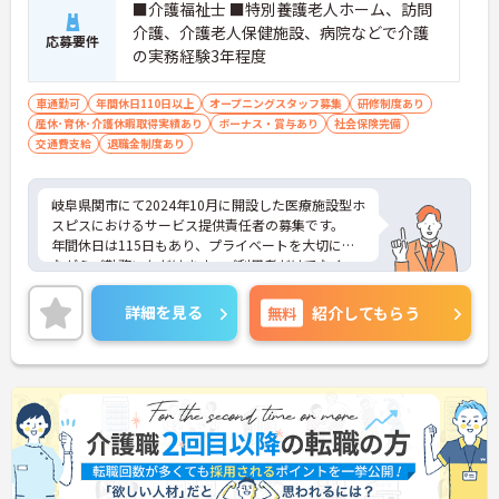
■介護福祉士 ■特別養護老人ホーム、訪問
・介護スタッフと看護スタッフの比率が1対1で相談
介護、介護老人保健施設、病院などで介護
しやすく、初任者研修や実務者研修からでも着実に
応募要件
の実務経験3年程度
専門性を高められます
＜残業月7時間以下で身体の負担を軽減！＞
・常勤で働くスタッフの比率が90パーセント以上と
車通勤可
年間休日110日以上
オープニングスタッフ募集
研修制度あり
高く、急なシフト変更や無理な長時間勤務が発生し
産休･育休･介護休暇取得実績あり
ボーナス・賞与あり
社会保険完備
にくい人員体制です
交通費支給
退職金制度あり
・訪問スケジュールに沿って施設内でのケアを行う
ため、月平均の残業時間は5時間から7時間程度とか
なり少なめに抑えられます
岐阜県関市にて2024年10月に開設した医療施設型ホ
・夜勤明けの翌日は原則としてお休みとなるシフト
スピスにおけるサービス提供責任者の募集です。
編成が組まれており、しっかりと休息を取りながら
年間休日は115日もあり、プライベートを大切にし
長期的な就業が可能です
ながらご勤務いただけます。ご利用者だけでなく、
＜評価制度でキャリアアップ＞
スタッフとも円滑にコミュニケーションをとれる方
・介護福祉士や初任者研修などの資格や実務経験、
を募集しています。
詳細を見る
無料
紹介してもらう
夜勤回数がしっかりと給与に反映されるためモチベ
ご興味のある方には、面接対策ポイントなど、さら
ーションを維持できます
に詳細をお話しいたしますのでお気軽にご相談くだ
・年次を問わずリーダーや主任などのマネジメント
さい！
職へ昇格する事例も多数あり、腰を据えて長期的な
キャリア形成が可能です