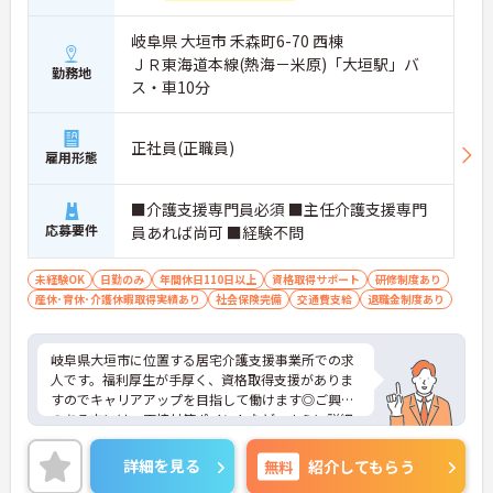
岐阜県 大垣市 禾森町6-70 西棟
ＪＲ東海道本線(熱海－米原)「大垣駅」バ
勤務地
ス・車10分
正社員(正職員)
雇用形態
■介護支援専門員必須 ■主任介護支援専門
応募要件
員あれば尚可 ■経験不問
未経験OK
日勤のみ
年間休日110日以上
資格取得サポート
研修制度あり
産休･育休･介護休暇取得実績あり
社会保険完備
交通費支給
退職金制度あり
岐阜県大垣市に位置する居宅介護支援事業所での求
人です。福利厚生が手厚く、資格取得支援がありま
すのでキャリアアップを目指して働けます◎ご興味
のある方には、面接対策ポイントなど、さらに詳細
をご案内しますのでお気軽にご相談ください！
詳細を見る
無料
紹介してもらう