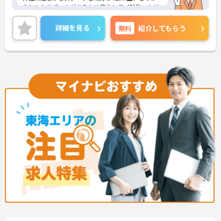
りとしたサポートがあるため安心してご就業いただ
けます。お風呂に入れなくて困っている方に、手を
差し伸べてあげられるとてもやりがいのあるお仕事
詳細を見る
無料
紹介してもらう
です。ご興味ある方には、面接対策ポイントなど、
さらに詳細をお話しいたしますのでお気軽にご相談
ください！