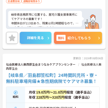
交通費支給
退職金制度あり
岐阜県各務原市に位置する、居宅介護支援事業所に
てケアマネの募集です！
年間休日が113日あり、残業は月1時間程なので、ワ
ークライフバランスが叶います☆
また、駅から徒歩5分の好立地で、マイカー通勤も
可能なので、通勤らくらくです◎
詳細を見る
無料
紹介してもらう
ご興味のある方には、面接対策ポイントなど、さら
に詳細をお話しいたしますのでお気軽にご相談くだ
さい！
更新日：2026年08月06日
社会医療法人蘇西厚生会まつなみケアプランセンター
社会医療法人蘇
西厚生会
【岐阜県／羽島郡笠松町】24時間託児所・寮・
無料駐車場完備★急性期病院でケアマネ募集！
月収
19.0万円～21.0万円
程度（諸手当込）
給料
年収
228万円～320万円
程度（諸手当込）