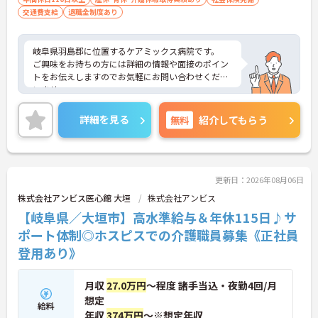
交通費支給
退職金制度あり
岐阜県羽島郡に位置するケアミックス病院です。
ご興味をお持ちの方には詳細の情報や面接のポイン
トをお伝えしますのでお気軽にお問い合わせくださ
いませ。
詳細を見る
無料
紹介してもらう
更新日：2026年08月06日
株式会社アンビス医心館 大垣
株式会社アンビス
【岐阜県／大垣市】高水準給与＆年休115日♪サ
ポート体制◎ホスピスでの介護職員募集《正社員
登用あり》
月収
27.0万円
～程度 諸手当込・夜勤4回/月
想定
給料
年収
374万円
～※想定年収