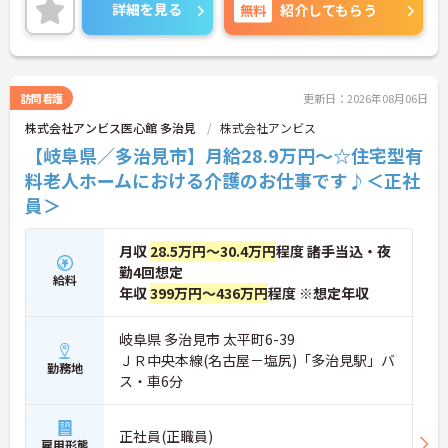
す。現場には看護師が24時間常駐しています。急変
詳細を見る
無料
紹介してもらう
時の対応や医療行為は看護師が担当するため、初任
者研修や実務者研修の方も食事介助や入浴介助など
の生活を支えるケアに専念できる環境です。多職種
で情報を共有し、一人で判断を抱え込まないチーム
連携の体制がしっかりと整っています。働き方の面
訪問看護
更新日：2026年08月06日
では、夜勤明けの翌日が原則として公休となるほ
株式会社アンビス医心館 多治見
株式会社アンビス
か、月平均の残業時間も5時間から7時間程度とかな
り少なめです。常勤スタッフの比率が90パーセント
【岐阜県／多治見市】月給28.9万円～☆住宅型有
を超えているため急な勤務変更が発生しにくく、あ
料老人ホームにおける介護のお仕事です♪＜正社
らかじめ決められた訪問予定表に沿って規則正しく
員＞
働けます。入職後は現場スタッフによるお一人おひ
とりに合わせた個別のOJT研修が実施されます。eラ
ーニングも導入されており、多職種と連携しながら
月収
28.5万円～30.4万円
程度 諸手当込・夜
専門性を着実に深めていける環境が用意されていま
勤4回想定
す。
給料
年収
399万円～436万円
程度 ※想定年収
★おすすめPOINT★
＜個別ＯＪＴとチーム連携で着実に成長！＞
岐阜県 多治見市 太平町6-39
・入職後はお一人おひとりの習熟度に合わせた個別
ＪＲ中央本線(名古屋－塩尻)「多治見駅」バ
のＯＪＴ研修を実施し、ｅラーニングを用いた学習
勤務地
ス・車6分
の機会も提供されます
・施設内には看護師が24時間常駐しており、急変時
の対応や専門的な医療処置は看護師が担当するため
負担が減ります
正社員(正職員)
雇用形態