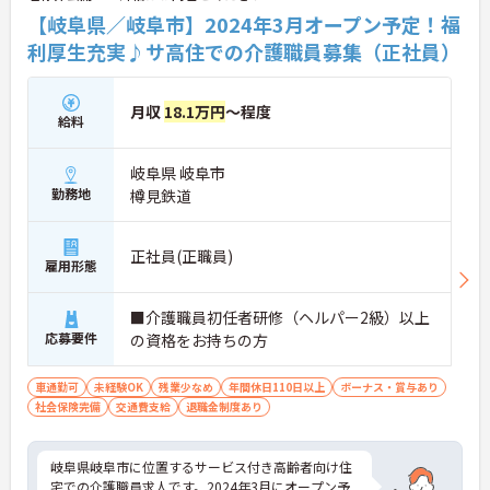
【岐阜県／岐阜市】2024年3月オープン予定！福
利厚生充実♪サ高住での介護職員募集（正社員）
月収
18.1万円
～程度
給料
岐阜県 岐阜市
勤務地
樽見鉄道
正社員(正職員)
雇用形態
■介護職員初任者研修（ヘルパー2級）以上
応募要件
の資格をお持ちの方
車通勤可
未経験OK
残業少なめ
年間休日110日以上
ボーナス・賞与あり
社会保険完備
交通費支給
退職金制度あり
岐阜県岐阜市に位置するサービス付き高齢者向け住
宅での介護職員求人です。2024年3月にオープン予