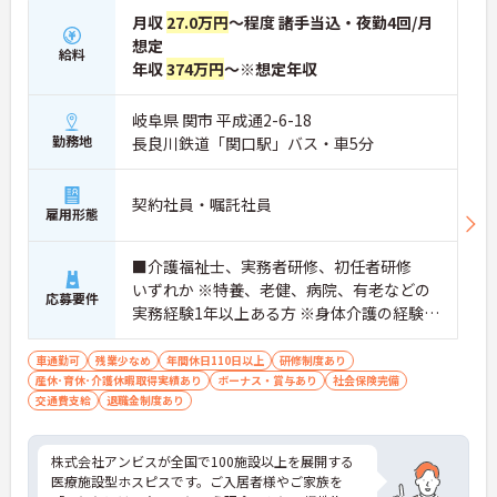
月収
27.0万円
～程度 諸手当込・夜勤4回/月
想定
給料
年収
374万円
～※想定年収
岐阜県 関市 平成通2-6-18
勤務地
長良川鉄道「関口駅」バス・車5分
契約社員・嘱託社員
雇用形態
■介護福祉士、実務者研修、初任者研修
いずれか ※特養、老健、病院、有老などの
応募要件
実務経験1年以上ある方 ※身体介護の経験年
以上ある方、機械浴の使用の経験のある方
歓迎
車通勤可
残業少なめ
年間休日110日以上
研修制度あり
産休･育休･介護休暇取得実績あり
ボーナス・賞与あり
社会保険完備
交通費支給
退職金制度あり
株式会社アンビスが全国で100施設以上を展開する
医療施設型ホスピスです。ご入居者様やご家族を