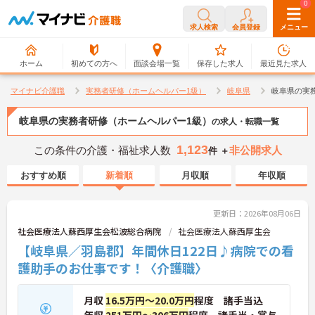
0
0
求人検索
会員登録
メニュー
ホーム
初めての方へ
面談会場一覧
保存した求人
最近見た求人
マイナビ介護職
実務者研修（ホームヘルパー1級）
岐阜県
岐阜県の実
岐阜県の実務者研修（ホームヘルパー1級）
の求人・転職一覧
1,123
この条件の介護・福祉求人数
非公開求人
件 ＋
おすすめ順
新着順
月収順
年収順
更新日：2026年08月06日
社会医療法人蘇西厚生会松波総合病院
社会医療法人蘇西厚生会
【岐阜県／羽島郡】年間休日122日♪病院での看
護助手のお仕事です！〈介護職〉
月収
16.5万円～20.0万円
程度 諸手当込