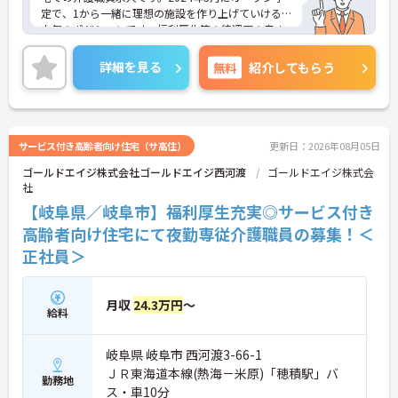
定で、1から一緒に理想の施設を作り上げていける
人気のポジションです。福利厚生等の待遇面の良さ
も魅力♪ご興味のある方には、面接対策ポイントな
ど、さらに詳細をお話しいたしますのでお気軽にご
詳細を見る
無料
紹介してもらう
相談ください！
サービス付き高齢者向け住宅（サ高住）
更新日：2026年08月05日
ゴールドエイジ株式会社ゴールドエイジ西河渡
ゴールドエイジ株式会
社
【岐阜県／岐阜市】福利厚生充実◎サービス付き
高齢者向け住宅にて夜勤専従介護職員の募集！＜
正社員＞
月収
24.3万円
～
給料
岐阜県 岐阜市 西河渡3-66-1
ＪＲ東海道本線(熱海－米原)「穂積駅」バ
勤務地
ス・車10分