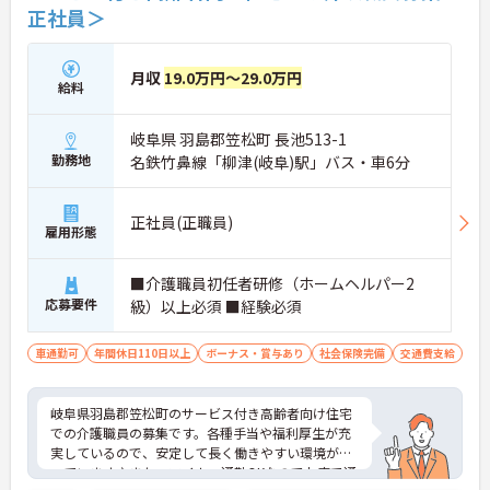
正社員＞
【多職種連携で相談しやすく、協力して働ける環境
です】
・職種を超えて連携し合う体制が整っているため、
一人で抱え込まず安心して業務に取り組めます。
月収
19.0万円～29.0万円
給料
・周囲とサポートし合いながらお客様の生活を支え
る仕組みで、負担を軽減しながらケアに集中できま
す。
岐阜県 羽島郡笠松町 長池513-1
勤務地
名鉄竹鼻線「柳津(岐阜)駅」バス・車6分
【多彩な経験を積み、専門性やキャリアを高められ
ます】
・在宅系から入居系まで幅広いサービスを展開して
正社員(正職員)
おり、様々な現場での経験を通じてスキルアップが
雇用形態
期待できます。
・マネジメントへの挑戦など多彩なキャリアパスが
■介護職員初任者研修（ホームヘルパー2
用意されているため、ご自身の目標に合わせて成長
応募要件
級）以上必須 ■経験必須
していける環境です。
【頑張りが収入に直結し、モチベーションを高めら
車通勤可
年間休日110日以上
ボーナス・賞与あり
社会保険完備
交通費支給
れます】
・施設運営への貢献やチームワークを評価する独自
の特別報酬制度により、賞与とは別に収入アップが
岐阜県羽島郡笠松町のサービス付き高齢者向け住宅
期待できます。
での介護職員の募集です。各種手当や福利厚生が充
・日々の努力が目に見える形で還元されるため、高
実しているので、安定して長く働きやすい環境が整
いモチベーションを維持しながらやりがいを持って
っています♪また、マイカー通勤OKなのでお車で通
働けます。