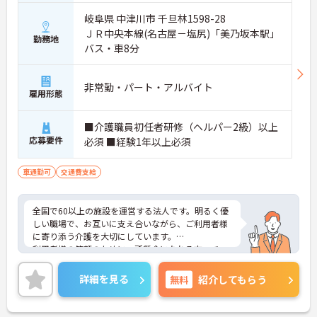
岐阜県 中津川市 千旦林1598-28
ＪＲ中央本線(名古屋－塩尻)「美乃坂本駅」
勤務地
バス・車8分
非常勤・パート・アルバイト
雇用形態
■介護職員初任者研修（ヘルパー2級）以上
応募要件
必須 ■経験1年以上必須
車通勤可
交通費支給
全国で60以上の施設を運営する法人です。明るく優
しい職場で、お互いに支え合いながら、ご利用者様
に寄り添う介護を大切にしています。
利用者様の笑顔のために一所懸命になれる方・チー
ム連携を大切に勤務出来る方を歓迎しています。
ご興味ある方には、面接対策ポイントなど、さらに
詳細を見る
無料
紹介してもらう
詳細をお話しいたしますのでお気軽にご相談くださ
い！