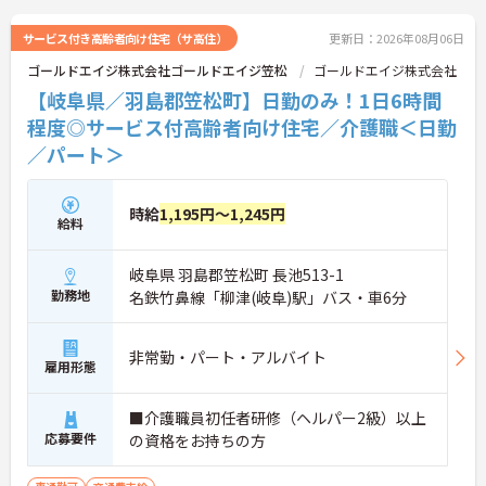
サービス付き高齢者向け住宅（サ高住）
更新日：2026年08月06日
ゴールドエイジ株式会社ゴールドエイジ笠松
ゴールドエイジ株式会社
【岐阜県／羽島郡笠松町】日勤のみ！1日6時間
程度◎サービス付高齢者向け住宅／介護職＜日勤
／パート＞
時給
1,195円～1,245円
給料
岐阜県 羽島郡笠松町 長池513-1
勤務地
名鉄竹鼻線「柳津(岐阜)駅」バス・車6分
非常勤・パート・アルバイト
雇用形態
■介護職員初任者研修（ヘルパー2級）以上
応募要件
の資格をお持ちの方