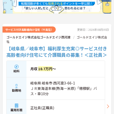
サービス付き高齢者向け住宅（サ高住）
更新日：2026年08月05日
ゴールドエイジ株式会社ゴールドエイジ西河渡
ゴールドエイジ株式会
社
【岐阜県／岐阜市】福利厚生充実◎サービス付き
高齢者向け住宅にて介護職員の募集！＜正社員＞
月収
18.7万円
～
給料
岐阜県 岐阜市 西河渡3-66-1
ＪＲ東海道本線(熱海－米原)「穂積駅」バ
勤務地
ス・車10分
正社員(正職員)
雇用形態