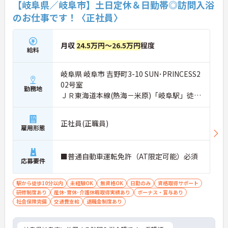
【岐阜県／岐阜市】土日定休＆日勤帯◎訪問入浴
のお仕事です！〈正社員〉
月収
24.5万円～26.5万円
程度
給料
岐阜県 岐阜市 吉野町3-10 SUN･PRINCESS2
02号室
勤務地
ＪＲ東海道本線(熱海－米原)「岐阜駅」徒歩
8分
正社員(正職員)
雇用形態
■普通自動車運転免許（AT限定可能）必須
応募要件
駅から徒歩10分以内
未経験OK
無資格OK
日勤のみ
資格取得サポート
研修制度あり
産休･育休･介護休暇取得実績あり
ボーナス・賞与あり
社会保険完備
交通費支給
退職金制度あり