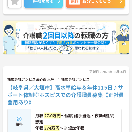
詳細を見る
無料
紹介してもらう
更新日：2026年08月06日
株式会社アンビス医心館 大垣
株式会社アンビス
【岐阜県／大垣市】高水準給与＆年休115日♪サ
ポート体制◎ホスピスでの介護職員募集《正社員
登用あり》
月収
27.0万円
～程度 諸手当込・夜勤4回/月
想定
給料
年収
374万円
～※想定年収