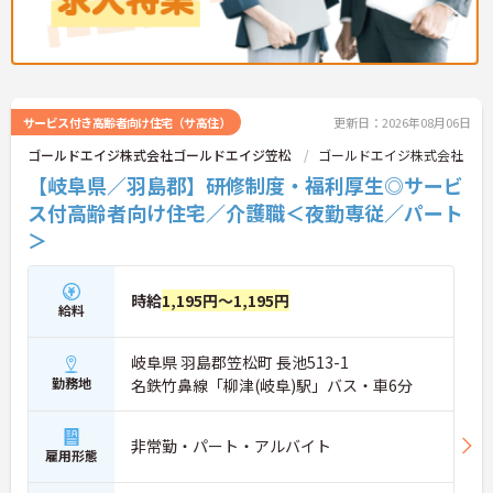
サービス付き高齢者向け住宅（サ高住）
更新日：2026年08月06日
ゴールドエイジ株式会社ゴールドエイジ笠松
ゴールドエイジ株式会社
【岐阜県／羽島郡】研修制度・福利厚生◎サービ
ス付高齢者向け住宅／介護職＜夜勤専従／パート
＞
時給
1,195円～1,195円
給料
岐阜県 羽島郡笠松町 長池513-1
勤務地
名鉄竹鼻線「柳津(岐阜)駅」バス・車6分
非常勤・パート・アルバイト
雇用形態