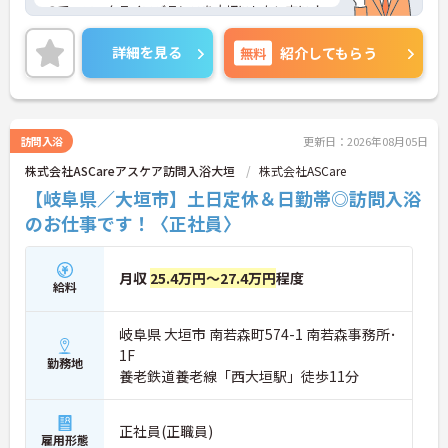
ので、ワークライフバランスを大切にしたい方にオ
ススメです◎
複数施設を運営している法人で安定性があり、各種
詳細を見る
無料
紹介してもらう
手当も充実しています◎
ご興味のある方には、面接対策ポイントなど、さら
に詳細をお話しいたしますのでお気軽にご相談くだ
さい！
訪問入浴
更新日：2026年08月05日
株式会社ASCareアスケア訪問入浴大垣
株式会社ASCare
【岐阜県／大垣市】土日定休＆日勤帯◎訪問入浴
のお仕事です！〈正社員〉
月収
25.4万円～27.4万円
程度
給料
岐阜県 大垣市 南若森町574-1 南若森事務所･
1F
勤務地
養老鉄道養老線「西大垣駅」徒歩11分
正社員(正職員)
雇用形態