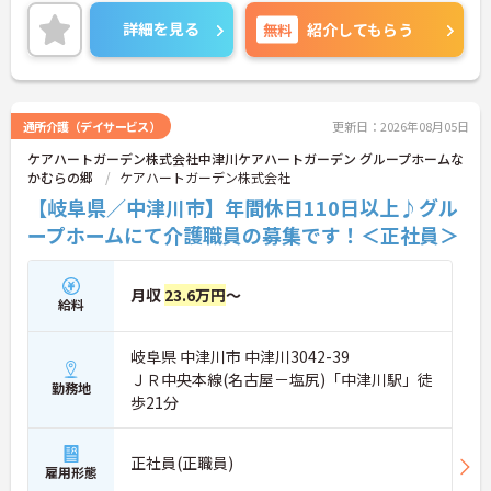
勤希望の方にもおすすめです！ご興味のある方はご
面接のポイントお伝えしますのでご気軽にお問い合
詳細を見る
無料
紹介してもらう
【個性を活かしながら、自分らしいスタイルで働け
わせください。
ます】
・髪色やネイル、ヒゲなどが原則自由となってお
り、ご自身の価値観や清潔感を大切にしながら自分
らしく働ける環境です。
通所介護（デイサービス）
更新日：2026年08月05日
ケアハートガーデン株式会社中津川ケアハートガーデン グループホームな
かむらの郷
ケアハートガーデン株式会社
【岐阜県／中津川市】年間休日110日以上♪グル
ープホームにて介護職員の募集です！＜正社員＞
月収
23.6万円
～
給料
岐阜県 中津川市 中津川3042-39
ＪＲ中央本線(名古屋－塩尻)「中津川駅」徒
勤務地
歩21分
正社員(正職員)
雇用形態