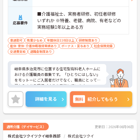
・介護スタッフと看護スタッフの比率が1対1で相談
しやすく、初任者研修や実務者研修からでも着実に
専門性を高められます
■介護福祉士、実務者研修、初任者研修
＜残業月7時間以下で身体の負担を軽減！＞
いずれか ※特養、老健、病院、有老などの
応募要件
・常勤で働くスタッフの比率が90パーセント以上と
実務経験1年以上ある方
高く、急なシフト変更や無理な長時間勤務が発生し
にくい人員体制です
車通勤可
残業少なめ
年間休日110日以上
研修制度あり
・訪問スケジュールに沿って施設内でのケアを行う
産休･育休･介護休暇取得実績あり
ボーナス・賞与あり
社会保険完備
ため、月平均の残業時間は5時間から7時間程度とか
交通費支給
退職金制度あり
なり少なめに抑えられます
・夜勤明けの翌日は原則としてお休みとなるシフト
編成が組まれており、しっかりと休息を取りながら
岐阜県多治見市に位置する住宅型有料老人ホームに
長期的な就業が可能です
おける介護職員の募集です。「ひとりにはしない」
＜評価制度でキャリアアップ＞
をモットーにご入居者だけでなく、職員にとっても
・介護福祉士や初任者研修などの資格や実務経験、
温かみのある環境づくりを目指しています。
夜勤回数がしっかりと給与に反映されるためモチベ
ご利用者一人ひとりに寄り添って介護サービスを提
ーションを維持できます
供していただける方を募集しています。これまでの
・年次を問わずリーダーや主任などのマネジメント
詳細を見る
無料
紹介してもらう
介護業務を活かしながら業務できる職場環境です。
職へ昇格する事例も多数あり、腰を据えて長期的な
ご興味のある方には、面接対策ポイントなど、さら
キャリア形成が可能です
に詳細をお話しいたしますのでお気軽にご相談くだ
さい！
通所介護（デイサービス）
更新日：2026年08月06日
株式会社ツクイツクイ岐阜茜部
株式会社ツクイ