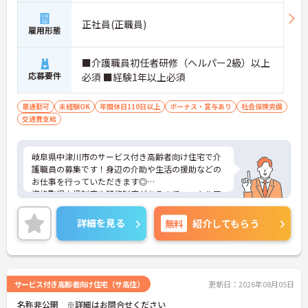
・施設内には看護師が24時間常駐しており、急変時
の対応や専門的な医療処置は看護師が担当するため
正社員(正職員)
負担が減ります
雇用形態
・介護スタッフと看護スタッフの比率が1対1で相談
しやすく、初任者研修や実務者研修からでも着実に
■介護職員初任者研修（ヘルパー2級）以上
専門性を高められます
応募要件
必須 ■経験1年以上必須
＜残業月7時間以下で身体の負担を軽減！＞
・常勤で働くスタッフの比率が90パーセント以上と
高く、急なシフト変更や無理な長時間勤務が発生し
車通勤可
未経験OK
年間休日110日以上
ボーナス・賞与あり
社会保険完備
にくい人員体制です
交通費支給
・訪問スケジュールに沿って施設内でのケアを行う
ため、月平均の残業時間は5時間から7時間程度とか
なり少なめに抑えられます
岐阜県中津川市のサービス付き高齢者向け住宅で介
・夜勤明けの翌日は原則としてお休みとなるシフト
護職員の募集です！身辺の介助や生活の援助などの
編成が組まれており、しっかりと休息を取りながら
お仕事を行っていただきます◎
長期的な就業が可能です
資格取得支援制度や研修制度があるので、スキルア
＜評価制度でキャリアアップ＞
ップを目指しやすい環境が整っています♪
・介護福祉士や初任者研修などの資格や実務経験、
ご興味のある方には面接ポイントをお伝えしますの
詳細を見る
無料
紹介してもらう
夜勤回数がしっかりと給与に反映されるためモチベ
で、お気軽にお問い合わせください！
ーションを維持できます
・年次を問わずリーダーや主任などのマネジメント
職へ昇格する事例も多数あり、腰を据えて長期的な
キャリア形成が可能です
サービス付き高齢者向け住宅（サ高住）
更新日：2026年08月05日
名称非公開 ※詳細はお問合せください