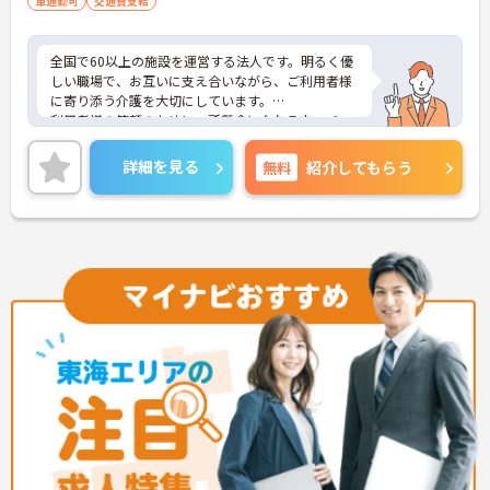
車通勤可
交通費支給
全国で60以上の施設を運営する法人です。明るく優
しい職場で、お互いに支え合いながら、ご利用者様
に寄り添う介護を大切にしています。
利用者様の笑顔のために一所懸命になれる方・チー
ム連携を大切に勤務出来る方を歓迎しています。
ご興味ある方には、面接対策ポイントなど、さらに
詳細を見る
無料
紹介してもらう
詳細をお話しいたしますのでお気軽にご相談くださ
い！