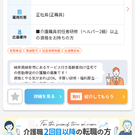
正社員(正職員)
雇用形態
■介護職員初任者研修（ヘルパー2級）以上
応募要件
の資格をお持ちの方
夜勤専従
車通勤可
社会保険完備
交通費支給
岐阜県岐阜市にあるサービス付き高齢者向け住宅で
の夜勤専従の介護職の募集です！
資格とやる気があればOK。手厚い研修・福利厚生で
キャリア支援も充実しています。
家族手当やリフレッシュ手当など手当も充実で高待
遇＆働きやすさを両立した職場です。
詳細を見る
無料
紹介してもらう
利用者様の笑顔のために一所懸命になれる方・チー
ム連携を大切に勤務出来る方を歓迎しています。
ご興味がある方は、ご面接のポイントをお伝えしま
すので、お気軽にお問い合わせください。