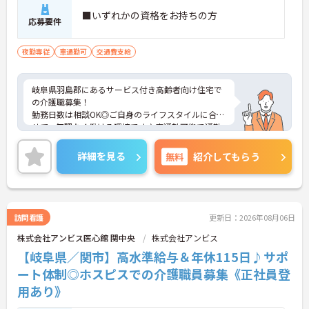
■いずれかの資格をお持ちの方
応募要件
夜勤専従
車通勤可
交通費支給
岐阜県羽島郡にあるサービス付き高齢者向け住宅で
の介護職募集！
勤務日数は相談OK◎ご自身のライフスタイルに合わ
せて、無理なく働ける環境です♪車通勤可能で通勤
ストレスも少なく、毎日快適に通えます☆
ご興味のある方には、面接対策ポイントなど、さら
詳細を見る
無料
紹介してもらう
に詳細をご案内しますのでお気軽にご相談くださ
い！
訪問看護
更新日：2026年08月06日
株式会社アンビス医心館 関中央
株式会社アンビス
【岐阜県／関市】高水準給与＆年休115日♪サポ
ート体制◎ホスピスでの介護職員募集《正社員登
用あり》