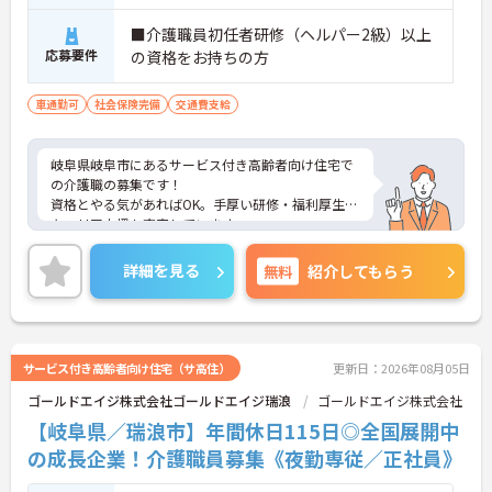
■介護職員初任者研修（ヘルパー2級）以上
応募要件
の資格をお持ちの方
車通勤可
社会保険完備
交通費支給
岐阜県岐阜市にあるサービス付き高齢者向け住宅で
の介護職の募集です！
資格とやる気があればOK。手厚い研修・福利厚生で
キャリア支援も充実しています。
家族手当やリフレッシュ手当など手当も充実で高待
遇＆働きやすさを両立した職場です。
詳細を見る
無料
紹介してもらう
利用者様の笑顔のために一所懸命になれる方・チー
ム連携を大切に勤務出来る方を歓迎しています。
ご興味がある方は、ご面接のポイントをお伝えしま
すので、お気軽にお問い合わせください。
サービス付き高齢者向け住宅（サ高住）
更新日：2026年08月05日
ゴールドエイジ株式会社ゴールドエイジ瑞浪
ゴールドエイジ株式会社
【岐阜県／瑞浪市】年間休日115日◎全国展開中
の成長企業！介護職員募集《夜勤専従／正社員》