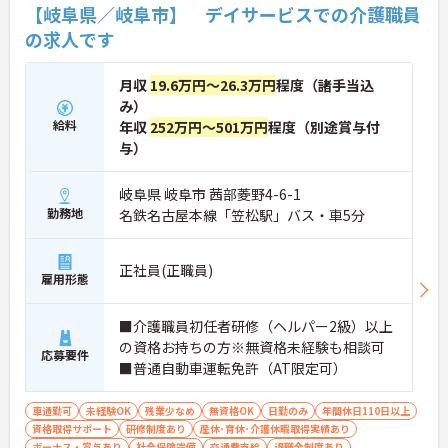
【岐阜県／岐阜市】 デイサービスでの介護職員
の求人です
月収
19.6万円～26.3万円
程度（諸手当込
み）
給料
年収
252万円～501万円
程度（別途賞与付
与）
岐阜県 岐阜市 茜部菱野4-6-1
勤務地
名鉄名古屋本線「笠松駅」バス・車5分
正社員(正職員)
雇用形態
■介護職員初任者研修（ヘルパー2級）以上
の資格お持ちの方※無資格未経験も相談可
応募要件
■普通自動車運転免許（AT限定可）
車通勤可
未経験OK
残業少なめ
無資格OK
日勤のみ
年間休日110日以上
資格取得サポート
研修制度あり
産休･育休･介護休暇取得実績あり
ボーナス・賞与あり
社会保険完備
交通費支給
退職金制度あり