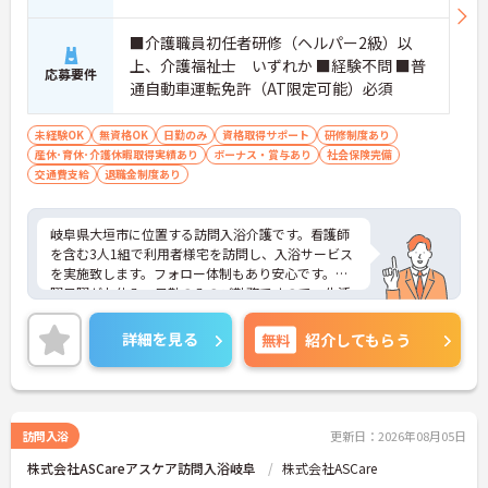
■介護職員初任者研修（ヘルパー2級）以
上、介護福祉士 いずれか ■経験不問 ■普
応募要件
通自動車運転免許（AT限定可能）必須
未経験OK
無資格OK
日勤のみ
資格取得サポート
研修制度あり
産休･育休･介護休暇取得実績あり
ボーナス・賞与あり
社会保険完備
交通費支給
退職金制度あり
岐阜県大垣市に位置する訪問入浴介護です。看護師
を含む3人1組で利用者様宅を訪問し、入浴サービス
を実施致します。フォロー体制もあり安心です。土
曜日曜がお休み、日勤のみのご勤務ですので、生活
リズムを整えやすく無理なくご勤務いただけます♪
ご興味をお持ちの方には詳細の情報や面接のポイン
詳細を見る
無料
紹介してもらう
トをお伝えしますのでお気軽にお問い合わせくださ
いませ。
訪問入浴
更新日：2026年08月05日
株式会社ASCareアスケア訪問入浴岐阜
株式会社ASCare