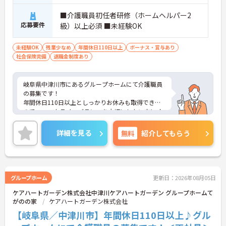
■介護職員初任者研修（ホームヘルパー2
応募要件
級）以上必須 ■未経験OK
未経験OK
残業少なめ
年間休日110日以上
ボーナス・賞与あり
社会保険完備
退職金制度あり
岐阜県中津川市にあるグループホームにて介護職員
の募集です！
年間休日110日以上としっかりお休みも取得できる
ので、ワークライフバランスを大切にしたい方にオ
ススメです◎
複数施設を運営している法人で安定性があり、各種
詳細を見る
無料
紹介してもらう
手当も充実しています◎
ご興味のある方には、面接対策ポイントなど、さら
に詳細をお話しいたしますのでお気軽にご相談くだ
さい！
グループホーム
更新日：2026年08月05日
ケアハートガーデン株式会社中津川ケアハートガーデン グループホームて
がのの家
ケアハートガーデン株式会社
【岐阜県／中津川市】年間休日110日以上♪グル