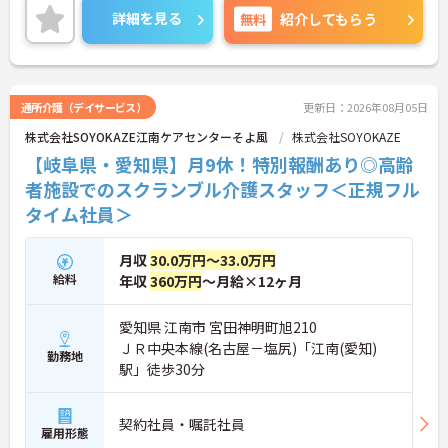
をつくる」という理念のもと、未来の介護を一緒に
詳細を見る
無料
紹介してもらう
創っていく意欲のある方を求めています。年間休日
は115日としっかり確保でき、週休2日制でプライベ
ートとの両立も可能です。アニバーサリー手当や勤
続年数に応じたリフレッシュ手当、家族手当、母子
父子手当など、独自の福利厚生が充実している点も
通所介護（デイサービス）
更新日：2026年08月05日
魅力です。さらに、会社負担での医療保険加入（規
株式会社SOYOKAZE江南ケアセンターそよ風
株式会社SOYOKAZE
定あり）や定期健診、腫瘍マーカー検査など、健康
面でのサポートも手厚いです。入社後のオリエンテ
【岐阜県・愛知県】月9休！特別報酬あり◎高齢
ーション研修やフォローアップ研修、資格取得支援
者施設でのスクランブル介護スタッフ＜正規フル
制度など、教育体制が整っているので安心してスタ
タイム社員＞
ートできます。学び、触れ合い、刺激しあえる環境
で、スキルアップを目指しませんか？ご興味のある
方は詳細等をお伝えしますので、お気軽にお問い合
月収
30.0万円～33.0万円
わせください。
給料
年収
360万円
～月給×12ヶ月
愛知県 江南市 宮田神明町旭210
ＪＲ中央本線(名古屋－塩尻)「江南(愛知)
勤務地
駅」徒歩30分
契約社員・嘱託社員
雇用形態