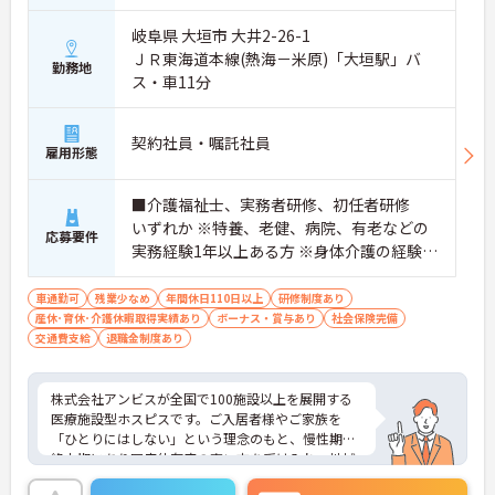
岐阜県 大垣市 大井2-26-1
ＪＲ東海道本線(熱海－米原)「大垣駅」バ
勤務地
ス・車11分
契約社員・嘱託社員
雇用形態
■介護福祉士、実務者研修、初任者研修
いずれか ※特養、老健、病院、有老などの
応募要件
実務経験1年以上ある方 ※身体介護の経験年
以上ある方、機械浴の使用の経験のある方
歓迎
車通勤可
残業少なめ
年間休日110日以上
研修制度あり
産休･育休･介護休暇取得実績あり
ボーナス・賞与あり
社会保険完備
交通費支給
退職金制度あり
株式会社アンビスが全国で100施設以上を展開する
医療施設型ホスピスです。ご入居者様やご家族を
「ひとりにはしない」という理念のもと、慢性期や
終末期にあり医療依存度の高い方を受け入れ、地域
医療を支える社会的意義の高い事業を推進していま