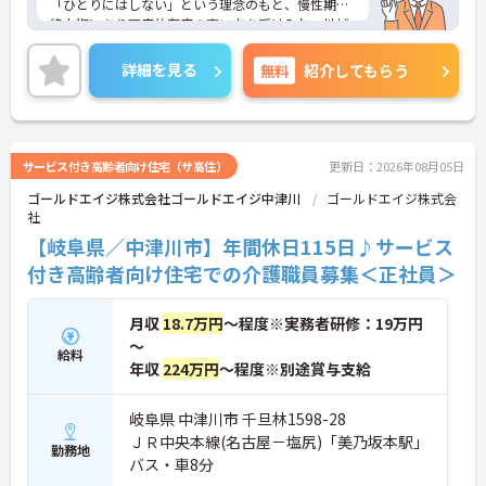
「ひとりにはしない」という理念のもと、慢性期や
終末期にあり医療依存度の高い方を受け入れ、地域
医療を支える社会的意義の高い事業を推進していま
す。現場には看護師が24時間常駐しています。急変
詳細を見る
無料
紹介してもらう
時の対応や医療行為は看護師が担当するため、初任
者研修や実務者研修の方も食事介助や入浴介助など
の生活を支えるケアに専念できる環境です。多職種
で情報を共有し、一人で判断を抱え込まないチーム
連携の体制がしっかりと整っています。働き方の面
サービス付き高齢者向け住宅（サ高住）
更新日：2026年08月05日
では、夜勤明けの翌日が原則として公休となるほ
ゴールドエイジ株式会社ゴールドエイジ中津川
ゴールドエイジ株式会
か、月平均の残業時間も5時間から7時間程度とかな
社
り少なめです。常勤スタッフの比率が90パーセント
を超えているため急な勤務変更が発生しにくく、あ
【岐阜県／中津川市】年間休日115日♪サービス
らかじめ決められた訪問予定表に沿って規則正しく
付き高齢者向け住宅での介護職員募集＜正社員＞
働けます。入職後は現場スタッフによるお一人おひ
とりに合わせた個別のOJT研修が実施されます。eラ
ーニングも導入されており、多職種と連携しながら
月収
18.7万円
～程度※実務者研修：19万円
専門性を着実に深めていける環境が用意されていま
～
給料
す。
年収
224万円
～程度※別途賞与支給
★おすすめPOINT★
＜個別ＯＪＴとチーム連携で着実に成長！＞
岐阜県 中津川市 千旦林1598-28
・入職後はお一人おひとりの習熟度に合わせた個別
ＪＲ中央本線(名古屋－塩尻)「美乃坂本駅」
勤務地
のＯＪＴ研修を実施し、ｅラーニングを用いた学習
バス・車8分
の機会も提供されます