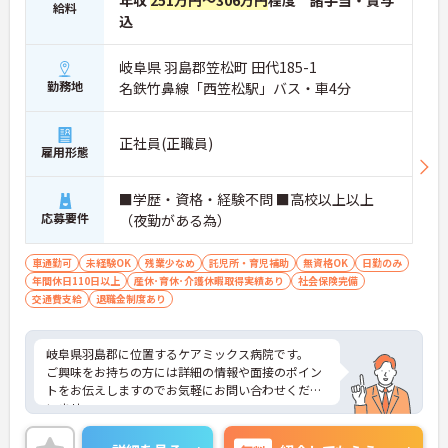
年収
251万円～306万円
程度 諸手当・賞与
給料
込
岐阜県 羽島郡笠松町 田代185-1
勤務地
名鉄竹鼻線「西笠松駅」バス・車4分
正社員(正職員)
雇用形態
■学歴・資格・経験不問 ■高校以上以上
応募要件
（夜勤がある為）
車通勤可
未経験OK
残業少なめ
託児所・育児補助
無資格OK
日勤のみ
年間休日110日以上
産休･育休･介護休暇取得実績あり
社会保険完備
交通費支給
退職金制度あり
岐阜県羽島郡に位置するケアミックス病院です。
ご興味をお持ちの方には詳細の情報や面接のポイン
トをお伝えしますのでお気軽にお問い合わせくださ
いませ。