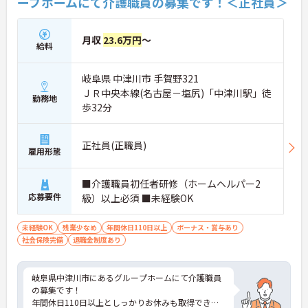
ープホームにて介護職員の募集です！＜正社員＞
月収
23.6万円
～
給料
岐阜県 中津川市 手賀野321
ＪＲ中央本線(名古屋－塩尻)「中津川駅」徒
勤務地
歩32分
正社員(正職員)
雇用形態
■介護職員初任者研修（ホームヘルパー2
応募要件
級）以上必須 ■未経験OK
未経験OK
残業少なめ
年間休日110日以上
ボーナス・賞与あり
社会保険完備
退職金制度あり
岐阜県中津川市にあるグループホームにて介護職員
の募集です！
年間休日110日以上としっかりお休みも取得できる