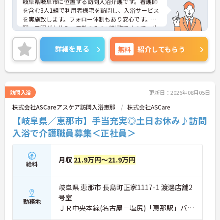
岐阜県岐阜市に位置する訪問入浴介護です。看護師
を含む3人1組で利用者様宅を訪問し、入浴サービス
を実施致します。フォロー体制もあり安心です。土
曜・日曜がお休み、日勤のみのご勤務ですので、生
活リズムを整えやすく無理なくご勤務いただけます
♪
詳細を見る
無料
紹介してもらう
ご興味をお持ちの方には詳細の情報や面接のポイン
トをお伝えしますのでお気軽にお問い合わせくださ
いませ。
訪問入浴
更新日：2026年08月05日
株式会社ASCareアスケア訪問入浴恵那
株式会社ASCare
【岐阜県／恵那市】手当充実◎土日お休み♪訪問
入浴で介護職員募集＜正社員＞
月収
21.9万円～21.9万円
給料
岐阜県 恵那市 長島町正家1117-1 渡邊店舗2
号室
勤務地
ＪＲ中央本線(名古屋－塩尻)「恵那駅」バ
ス・車5分