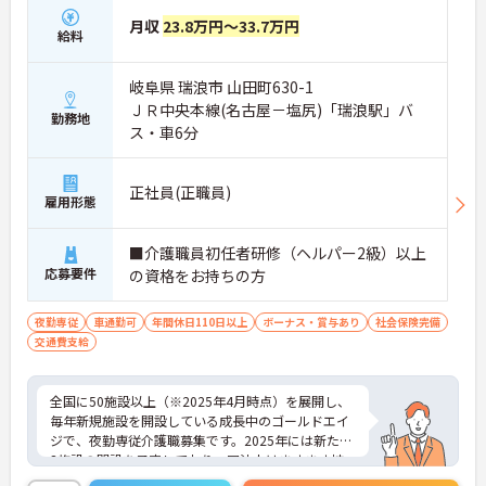
月収
23.8万円～33.7万円
給料
岐阜県 瑞浪市 山田町630-1
ＪＲ中央本線(名古屋－塩尻)「瑞浪駅」バ
勤務地
ス・車6分
正社員(正職員)
雇用形態
■介護職員初任者研修（ヘルパー2級）以上
応募要件
の資格をお持ちの方
夜勤専従
車通勤可
年間休日110日以上
ボーナス・賞与あり
社会保険完備
交通費支給
全国に50施設以上（※2025年4月時点）を展開し、
毎年新規施設を開設している成長中のゴールドエイ
ジで、夜勤専従介護職募集です。2025年には新たに
3施設の開設を予定しており、同法人はますます拡
大中です。「高齢者が大切にされ、尊敬される社会