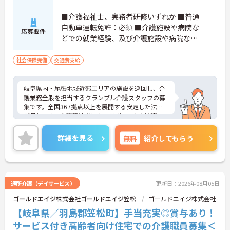
■介護福祉士、実務者研修いずれか ■普通
自動車運転免許：必須 ■介護施設や病院な
応募要件
どでの就業経験、及び介護施設や病院など
での夜勤経験必須
社会保険完備
交通費支給
岐阜県内・尾張地域近郊エリアの施設を巡回し、介
護業務全般を担当するクランブル介護スタッフの募
集です。全国367拠点以上を展開する安定した法人
が母体です。多職種連携によるサポート体制が整っ
ており、周囲と協力しながら業務に取り組める環境
です。在宅系から入居系まで幅広いサービスを提供
詳細を見る
無料
紹介してもらう
しているため、様々な経験を通じて介護のプロフェ
ッショナルとしてスキルアップが期待できます。ま
た、日々の頑張りやチームへの貢献を評価する特別
報酬制度により、やりがいを持って収入アップを目
指せます。産休・育休の取得やリフレッシュ休暇な
通所介護（デイサービス）
更新日：2026年08月05日
ど、ライフステージの変化に合わせた柔軟な働き方
ゴールドエイジ株式会社ゴールドエイジ笠松
ゴールドエイジ株式会社
が可能なため、無理なく長期的なキャリアを築ける
環境が整っています。
【岐阜県／羽島郡笠松町】手当充実◎賞与あり！
サービス付き高齢者向け住宅での介護職員募集＜
★おすすめPOINT★