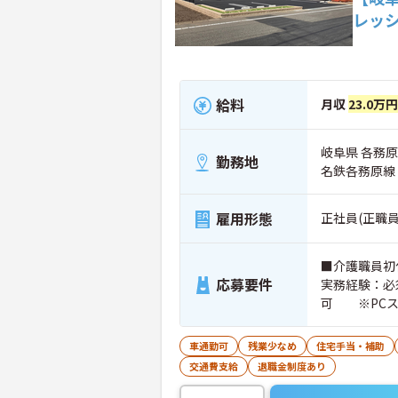
レッ
給料
月収
23.0万
岐阜県 各務原
勤務地
名鉄各務原線
雇用形態
正社員(正職員
■介護職員初
応募要件
実務経験：必
可 ※PCス
の作成 ■普
車通勤可
残業少なめ
住宅手当・補助
交通費支給
退職金制度あり