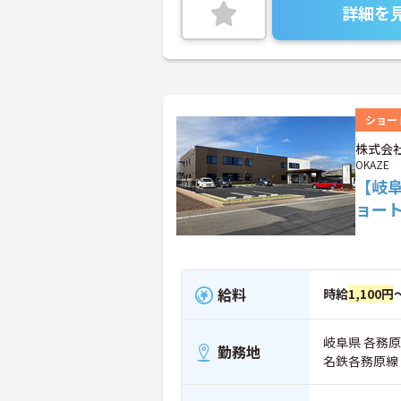
詳細を
ショー
株式会社
OKAZE
【岐
ョー
給料
時給
1,100円
岐阜県 各務原
勤務地
名鉄各務原線