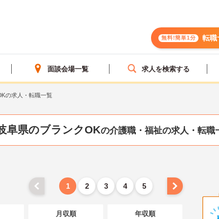
転職
無料!簡単1分
面談会場一覧
求人を検索する
OKの求人・転職一覧
岐阜県のブランクOK
の介護職・福祉の求人・転職
1
2
3
4
5
月収順
年収順