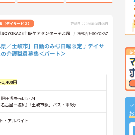
護（デイサービス）
更新日：2026年08月05日
SOYOKAZE土岐ケアセンターそよ風
株式会社SOYOKAZ
阜県／土岐市】日勤のみ◎日曜限定♪デイサ
スの介護職員募集＜パート＞
～1,400円
 肥田浅野元町2-24
(名古屋－塩尻)「土岐市駅」バス・車6分
マ
お
ト・アルバイト