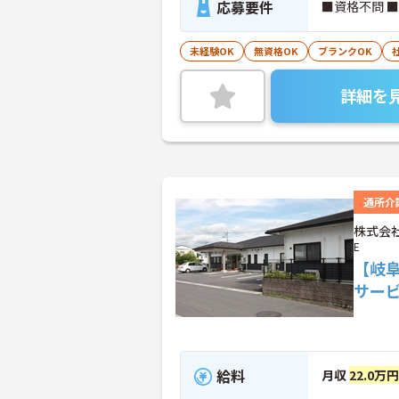
応募要件
■資格不問 
未経験OK
無資格OK
ブランクOK
詳細を
通所介
株式会社
E
【岐
サー
給料
月収
22.0万