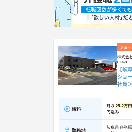
ショー
株式会社
OKAZE
【岐
ショ
社員
月収
25.2万
給料
円込み
岐阜県 各務原
勤務地