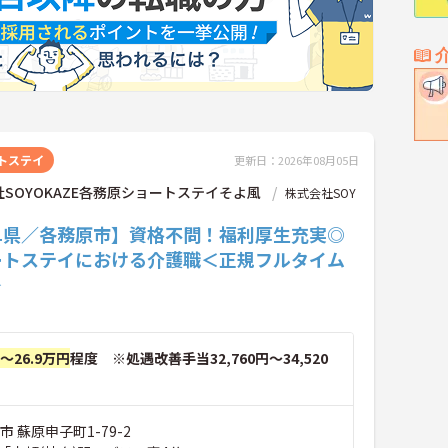
トステイ
更新日：2026年08月05日
SOYOKAZE各務原ショートステイそよ風
株式会社SOY
阜県／各務原市】資格不問！福利厚生充実◎
ートステイにおける介護職＜正規フルタイム
＞
円～26.9万円
程度 ※処遇改善手当32,760円～34,520
市 蘇原申子町1-79-2