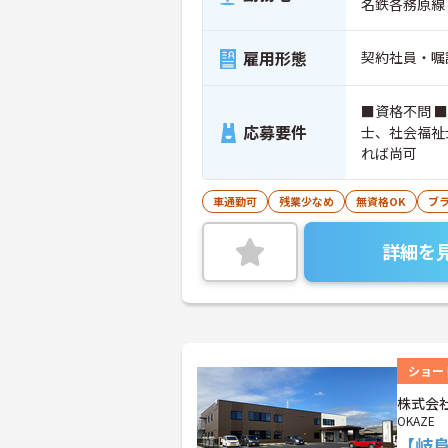
名鉄各務原線
雇用形態
契約社員・嘱
■資格不問 
応募要件
士、社会福祉
れば尚可
車通勤可
残業少なめ
無資格OK
ブ
詳細を
ショー
株式会社
OKAZE
【岐