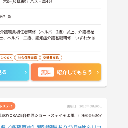
「六軒(岐阜)駅」バス・車4分
託社員
■介護職員初任者研修（ヘルパー2級）以上、介護福祉
士、ヘルパー二級、認知症介護基礎研修 いずれかあ
ランクOK
社会保険完備
交通費支給
見る
無料
紹介してもらう
トステイ
更新日：2026年08月05日
SOYOKAZE各務原ショートステイそよ風
株式会社SOY
阜県／各務原市】特別報酬あり◎月9休＆リフ