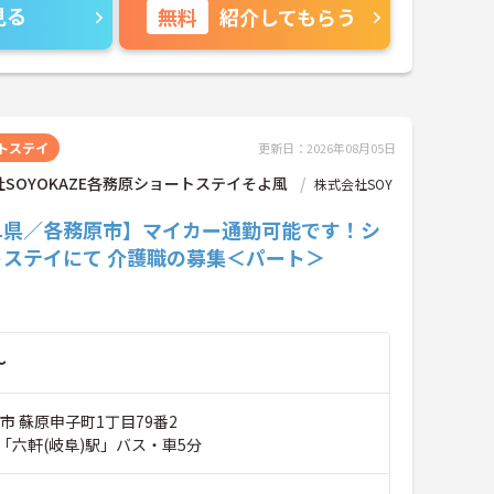
見る
無料
紹介してもらう
トステイ
更新日：2026年08月05日
SOYOKAZE各務原ショートステイそよ風
株式会社SOY
阜県／各務原市】マイカー通勤可能です！シ
トステイにて 介護職の募集＜パート＞
～
市 蘇原申子町1丁目79番2
「六軒(岐阜)駅」バス・車5分