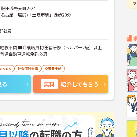
 肥田浅野元町2-24
(名古屋－塩尻)「土岐市駅」徒歩20分
託社員
■経験不問 ■介護職員初任者研修（ヘルパー2級）以上
■普通自動車運転免許必須
ンクOK
社会保険完備
交通費支給
見る
無料
紹介してもらう