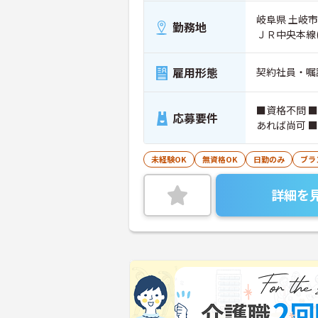
岐阜県 土岐市
勤務地
ＪＲ中央本線
雇用形態
契約社員・嘱
■資格不問 
応募要件
あれば尚可 
未経験OK
無資格OK
日勤のみ
ブラ
詳細を