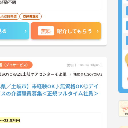
■経験不問
社会保険完備
交通費支給
見る
無料
紹介してもらう
護（デイサービス）
更新日：2026年08月05日
SOYOKAZE土岐ケアセンターそよ風
株式会社SOYOKAZ
阜県／土岐市】未経験OK♪無資格OK◎デイ
ビスの介護職員募集＜正規フルタイム社員＞
円～23.5万円