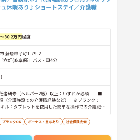
シュ休暇あり♪ショートステイ／介護職
円～30.2万円
程度
市 蘇原申子町1-79-2
「六軒(岐阜)駅」バス・車4分
)
任者研修（ヘルパー2級）以上：いずれか必須 ■
須（介護施設での介護職経験など） ※ブランク：
キル：タブレットを使用した簡単な操作での介護記録
通自動車運転免許（AT限定可）：必須
ブランクOK
ボーナス・賞与あり
社会保険完備