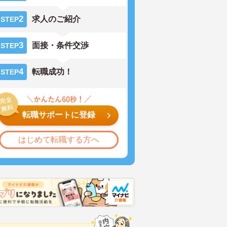
2
求人のご紹介
STEP
3
面接・条件交渉
STEP
4
転職成功！
STEP
転職サポートに登録
はじめて転職する方へ