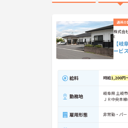
通所介
株式会社
E
【岐
ービ
給料
時給
1,200円
岐阜県 土岐市
勤務地
ＪＲ中央本線
雇用形態
非常勤・パー