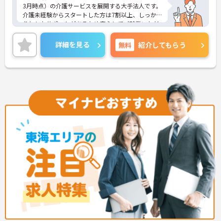
3月時点）の介護サービスを展開する大手法人です。
介護未経験からスタートした方は7割以上、しっか
りとしたサポートがあるため安心してご就業いただ
けます。お風呂に入れなくて困っている方に、手を
差し伸べてあげられるとてもやりがいのあるお仕事
詳細を見る
無料
紹介してもらう
です。ご興味ある方には、面接対策ポイントなど、
さらに詳細をお話しいたしますのでお気軽にご相談
ください！