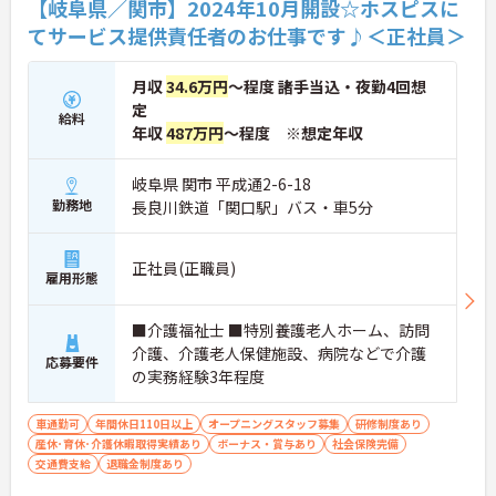
【岐阜県／関市】2024年10月開設☆ホスピスに
を超えているため急な勤務変更が発生しにくく、あ
てサービス提供責任者のお仕事です♪＜正社員＞
らかじめ決められた訪問予定表に沿って規則正しく
働けます。入職後は現場スタッフによるお一人おひ
とりに合わせた個別のOJT研修が実施されます。eラ
月収
34.6万円
～程度 諸手当込・夜勤4回想
ーニングも導入されており、多職種と連携しながら
定
専門性を着実に深めていける環境が用意されていま
給料
年収
487万円
～程度 ※想定年収
す。
★おすすめPOINT★
岐阜県 関市 平成通2-6-18
＜個別ＯＪＴとチーム連携で着実に成長！＞
勤務地
長良川鉄道「関口駅」バス・車5分
・入職後はお一人おひとりの習熟度に合わせた個別
のＯＪＴ研修を実施し、ｅラーニングを用いた学習
の機会も提供されます
正社員(正職員)
雇用形態
・施設内には看護師が24時間常駐しており、急変時
の対応や専門的な医療処置は看護師が担当するため
負担が減ります
■介護福祉士 ■特別養護老人ホーム、訪問
・介護スタッフと看護スタッフの比率が1対1で相談
介護、介護老人保健施設、病院などで介護
しやすく、初任者研修や実務者研修からでも着実に
応募要件
の実務経験3年程度
専門性を高められます
＜残業月7時間以下で身体の負担を軽減！＞
・常勤で働くスタッフの比率が90パーセント以上と
車通勤可
年間休日110日以上
オープニングスタッフ募集
研修制度あり
高く、急なシフト変更や無理な長時間勤務が発生し
産休･育休･介護休暇取得実績あり
ボーナス・賞与あり
社会保険完備
にくい人員体制です
交通費支給
退職金制度あり
・訪問スケジュールに沿って施設内でのケアを行う