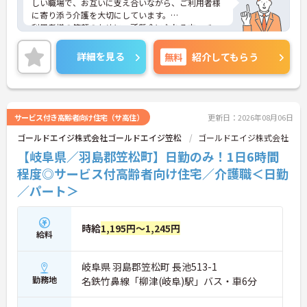
しい職場で、お互いに支え合いながら、ご利用者様
に寄り添う介護を大切にしています。
利用者様の笑顔のために一所懸命になれる方・チー
ム連携を大切に勤務出来る方を歓迎しています。
ご興味ある方には、面接対策ポイントなど、さらに
詳細を見る
無料
紹介してもらう
詳細をお話しいたしますのでお気軽にご相談くださ
い！
サービス付き高齢者向け住宅（サ高住）
更新日：2026年08月06日
ゴールドエイジ株式会社ゴールドエイジ笠松
ゴールドエイジ株式会社
【岐阜県／羽島郡笠松町】日勤のみ！1日6時間
程度◎サービス付高齢者向け住宅／介護職＜日勤
／パート＞
時給
1,195円～1,245円
給料
岐阜県 羽島郡笠松町 長池513-1
勤務地
名鉄竹鼻線「柳津(岐阜)駅」バス・車6分