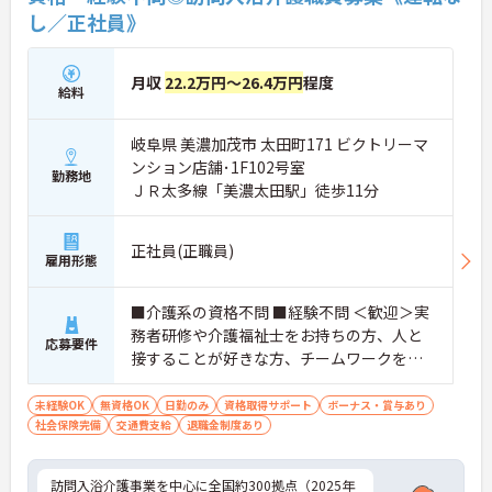
し／正社員》
月収
22.2万円～26.4万円
程度
給料
岐阜県 美濃加茂市 太田町171 ビクトリーマ
ンション店舗･1F102号室
勤務地
ＪＲ太多線「美濃太田駅」徒歩11分
正社員(正職員)
雇用形態
■介護系の資格不問 ■経験不問 ＜歓迎＞実
務者研修や介護福祉士をお持ちの方、人と
応募要件
接することが好きな方、チームワークを重
視する人
未経験OK
無資格OK
日勤のみ
資格取得サポート
ボーナス・賞与あり
社会保険完備
交通費支給
退職金制度あり
訪問入浴介護事業を中心に全国約300拠点（2025年