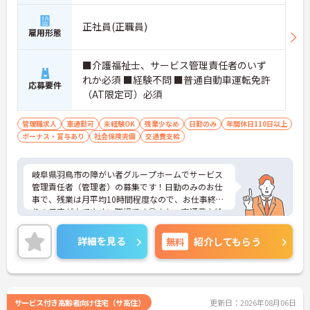
正社員(正職員)
雇用形態
■介護福祉士、サービス管理責任者のいず
れか必須 ■経験不問 ■普通自動車運転免許
応募要件
（AT限定可）必須
管理職求人
車通勤可
未経験OK
残業少なめ
日勤のみ
年間休日110日以上
ボーナス・賞与あり
社会保険完備
交通費支給
岐阜県羽鳥市の障がい者グループホームでサービス
管理責任者（管理者）の募集です！日勤のみのお仕
事で、残業は月平均10時間程度なので、お仕事終わ
りの予定が立てやすい職場です◎また、交通費支給
はもちろん、昇給や計3.4ヵ月分の賞与実績があるの
で、待遇面もばっちり！あなたの頑張りがしっかり
詳細を見る
無料
紹介してもらう
評価される職場です♪ご興味のある方は面接ポイン
トをお伝えしますので、お気軽にご連絡ください！
サービス付き高齢者向け住宅（サ高住）
更新日：2026年08月06日