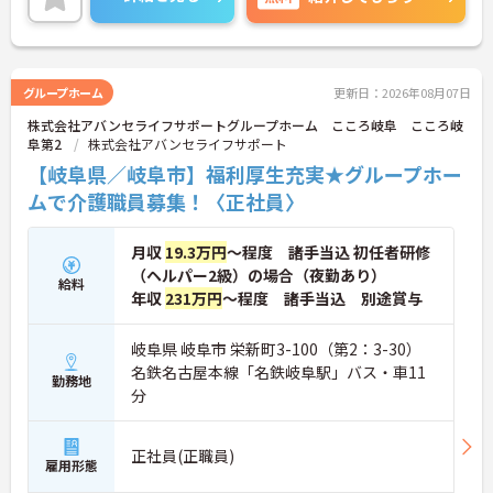
ご興味のある方には、面接対策ポイントなど、さら
に詳細をお話しいたしますのでお気軽にご相談くだ
さい！
グループホーム
更新日：2026年08月07日
株式会社アバンセライフサポートグループホーム こころ岐阜 こころ岐
阜第2
株式会社アバンセライフサポート
【岐阜県／岐阜市】福利厚生充実★グループホー
ムで介護職員募集！〈正社員〉
月収
19.3万円
～程度 諸手当込 初任者研修
（ヘルパー2級）の場合（夜勤あり）
給料
年収
231万円
～程度 諸手当込 別途賞与
岐阜県 岐阜市 栄新町3-100（第2：3-30）
名鉄名古屋本線「名鉄岐阜駅」バス・車11
勤務地
分
正社員(正職員)
雇用形態