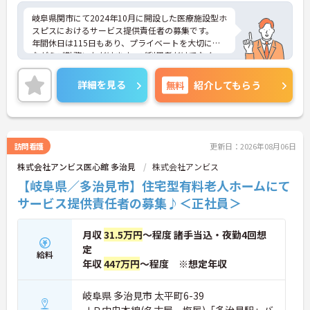
ため、月平均の残業時間は5時間から7時間程度とか
なり少なめに抑えられます
岐阜県関市にて2024年10月に開設した医療施設型ホ
・夜勤明けの翌日は原則としてお休みとなるシフト
スピスにおけるサービス提供責任者の募集です。
編成が組まれており、しっかりと休息を取りながら
年間休日は115日もあり、プライベートを大切にし
長期的な就業が可能です
ながらご勤務いただけます。ご利用者だけでなく、
＜評価制度でキャリアアップ＞
スタッフとも円滑にコミュニケーションをとれる方
・介護福祉士や初任者研修などの資格や実務経験、
を募集しています。
詳細を見る
無料
紹介してもらう
夜勤回数がしっかりと給与に反映されるためモチベ
ご興味のある方には、面接対策ポイントなど、さら
ーションを維持できます
に詳細をお話しいたしますのでお気軽にご相談くだ
・年次を問わずリーダーや主任などのマネジメント
さい！
職へ昇格する事例も多数あり、腰を据えて長期的な
キャリア形成が可能です
訪問看護
更新日：2026年08月06日
株式会社アンビス医心館 多治見
株式会社アンビス
【岐阜県／多治見市】住宅型有料老人ホームにて
サービス提供責任者の募集♪＜正社員＞
月収
31.5万円
～程度 諸手当込・夜勤4回想
定
給料
年収
447万円
～程度 ※想定年収
岐阜県 多治見市 太平町6-39
ＪＲ中央本線(名古屋－塩尻)「多治見駅」バ