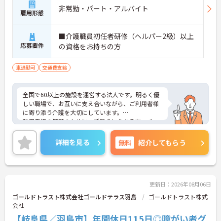
非常勤・パート・アルバイト
雇用形態
■介護職員初任者研修（ヘルパー2級）以上
応募要件
の資格をお持ちの方
車通勤可
交通費支給
全国で60以上の施設を運営する法人です。明るく優
しい職場で、お互いに支え合いながら、ご利用者様
に寄り添う介護を大切にしています。
利用者様の笑顔のために一所懸命になれる方・チー
ム連携を大切に勤務出来る方を歓迎しています。
ご興味ある方には、面接対策ポイントなど、さらに
詳細を見る
無料
紹介してもらう
詳細をお話しいたしますのでお気軽にご相談くださ
い！
更新日：2026年08月06日
ゴールドトラスト株式会社ゴールドテラス羽島
ゴールドトラスト株式
会社
【岐阜県／羽鳥市】年間休日115日◎障がい者グ