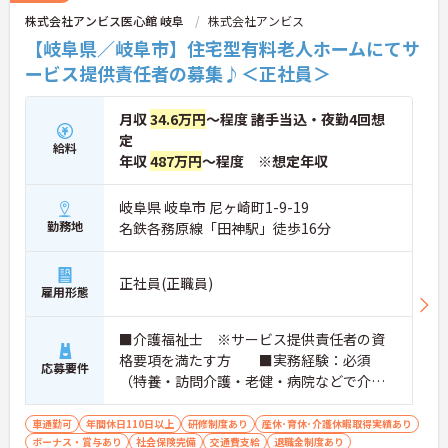
株式会社アンビス医心館 岐阜
株式会社アンビス
【岐阜県／岐阜市】住宅型有料老人ホームにてサ
ービス提供責任者の募集♪＜正社員＞
月収
34.6万円
～程度 諸手当込・夜勤4回想
定
給料
年収
487万円
～程度 ※想定年収
岐阜県 岐阜市 尼ヶ崎町1-9-19
勤務地
名鉄各務原線「田神駅」徒歩16分
正社員(正職員)
雇用形態
■介護福祉士 ※サービス提供責任者の資
格要項を満たす方 ■実務経験：必須
応募要件
（特養・訪問介護・老健・病院などで介護
の実務経験が3年程度ある方）☆サ責未経験
スタートの実績多数☆
車通勤可
年間休日110日以上
研修制度あり
産休･育休･介護休暇取得実績あり
ボーナス・賞与あり
社会保険完備
交通費支給
退職金制度あり