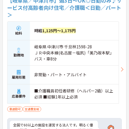
【岐阜県／中津川市】週3日～OK◎日勤のみ♪サ
ービス付高齢者向け住宅／介護職＜日勤／パート
＞
時給
1,125円～1,175円
給料
岐阜県 中津川市 千旦林1598-28
ＪＲ中央本線(名古屋－塩尻)「美乃坂本駅」
勤務地
バス・車8分
非常勤・パート・アルバイト
雇用形態
■介護職員初任者研修（ヘルパー2級）以上
応募要件
必須 ■経験1年以上必須
車通勤可
交通費支給
全国で60以上の施設を運営する法人です。明るく優