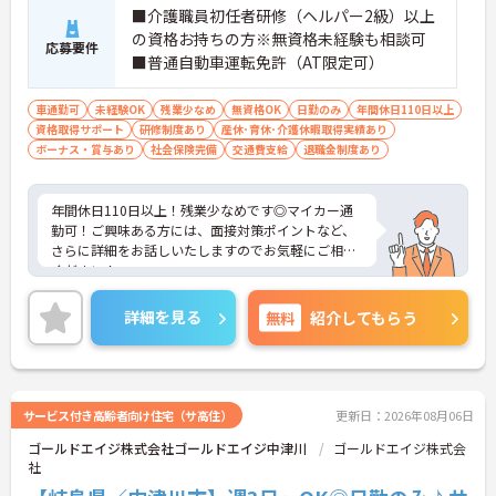
■介護職員初任者研修（ヘルパー2級）以上
の資格お持ちの方※無資格未経験も相談可
応募要件
■普通自動車運転免許（AT限定可）
車通勤可
未経験OK
残業少なめ
無資格OK
日勤のみ
年間休日110日以上
資格取得サポート
研修制度あり
産休･育休･介護休暇取得実績あり
ボーナス・賞与あり
社会保険完備
交通費支給
退職金制度あり
年間休日110日以上！残業少なめです◎マイカー通
勤可！ご興味ある方には、面接対策ポイントなど、
さらに詳細をお話しいたしますのでお気軽にご相談
ください！
詳細を見る
無料
紹介してもらう
サービス付き高齢者向け住宅（サ高住）
更新日：2026年08月06日
ゴールドエイジ株式会社ゴールドエイジ中津川
ゴールドエイジ株式会
社