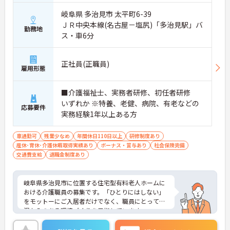
岐阜県 多治見市 太平町6-39
ＪＲ中央本線(名古屋－塩尻)「多治見駅」バ
勤務地
ス・車6分
正社員(正職員)
雇用形態
■介護福祉士、実務者研修、初任者研修
いずれか ※特養、老健、病院、有老などの
応募要件
実務経験1年以上ある方
車通勤可
残業少なめ
年間休日110日以上
研修制度あり
産休･育休･介護休暇取得実績あり
ボーナス・賞与あり
社会保険完備
交通費支給
退職金制度あり
岐阜県多治見市に位置する住宅型有料老人ホームに
おける介護職員の募集です。「ひとりにはしない」
をモットーにご入居者だけでなく、職員にとっても
温かみのある環境づくりを目指しています。
ご利用者一人ひとりに寄り添って介護サービスを提
供していただける方を募集しています。これまでの