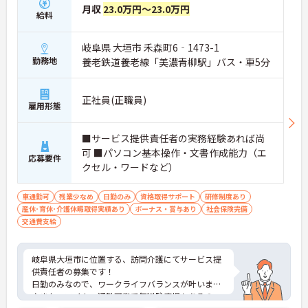
月収
23.0万円～23.0万円
給料
岐阜県 大垣市 禾森町6‐1473-1
勤務地
養老鉄道養老線「美濃青柳駅」バス・車5分
正社員(正職員)
雇用形態
■サービス提供責任者の実務経験あれば尚
可 ■パソコン基本操作・文書作成能力（エ
応募要件
クセル・ワードなど）
車通勤可
残業少なめ
日勤のみ
資格取得サポート
研修制度あり
産休･育休･介護休暇取得実績あり
ボーナス・賞与あり
社会保険完備
交通費支給
岐阜県大垣市に位置する、訪問介護にてサービス提
供責任者の募集です！
日勤のみなので、ワークライフバランスが叶います
♪また、マイカー通勤可能で無料駐車場もあるの