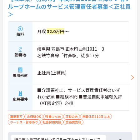
ループホームのサービス管理責任者募集＜正社員
＞
月収
32.0万円
～
給料
岐阜県 羽島市 正木町曲利1011‐3
勤務地
名鉄竹鼻線「竹鼻駅」徒歩17分
正社員(正職員)
雇用形態
■介護福祉士、サービス管理責任者のいず
れか必須 ■経験不問 ■普通自動車運転免許
応募要件
（AT限定可）必須
車通勤可
未経験OK
残業少なめ
日勤のみ
年間休日110日以上
ボーナス・賞与あり
社会保険完備
交通費支給
岐阜県羽鳥市の障がい者グループホームでサービス