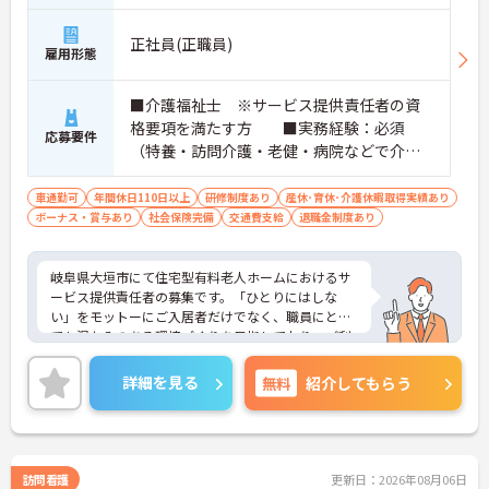
正社員(正職員)
雇用形態
■介護福祉士 ※サービス提供責任者の資
格要項を満たす方 ■実務経験：必須
応募要件
（特養・訪問介護・老健・病院などで介護
の実務経験が3年程度ある方）☆サ責未経験
スタートの実績多数☆
車通勤可
年間休日110日以上
研修制度あり
産休･育休･介護休暇取得実績あり
ボーナス・賞与あり
社会保険完備
交通費支給
退職金制度あり
岐阜県大垣市にて住宅型有料老人ホームにおけるサ
ービス提供責任者の募集です。「ひとりにはしな
い」をモットーにご入居者だけでなく、職員にとっ
ても温かみのある環境づくりを目指しており、ご利
用者一人ひとりに寄り添ってサービスを提供してい
ただける方を募集しています。サービス提供責任者
詳細を見る
無料
紹介してもらう
の経験がなくスタートされた方も多数いらっしゃい
ます。
ご興味のある方には、面接対策ポイントなど、さら
に詳細をお話しいたしますのでお気軽にご相談くだ
さい！
訪問看護
更新日：2026年08月06日