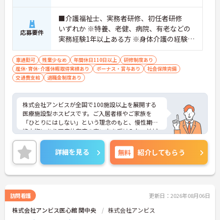
■介護福祉士、実務者研修、初任者研修
いずれか ※特養、老健、病院、有老などの
応募要件
実務経験1年以上ある方 ※身体介護の経験年
以上ある方、機械浴の使用の経験のある方
歓迎
車通勤可
残業少なめ
年間休日110日以上
研修制度あり
産休･育休･介護休暇取得実績あり
ボーナス・賞与あり
社会保険完備
交通費支給
退職金制度あり
株式会社アンビスが全国で100施設以上を展開する
医療施設型ホスピスです。ご入居者様やご家族を
「ひとりにはしない」という理念のもと、慢性期や
終末期にあり医療依存度の高い方を受け入れ、地域
医療を支える社会的意義の高い事業を推進していま
す。現場には看護師が24時間常駐しています。急変
詳細を見る
無料
紹介してもらう
時の対応や医療行為は看護師が担当するため、初任
者研修や実務者研修の方も食事介助や入浴介助など
の生活を支えるケアに専念できる環境です。多職種
で情報を共有し、一人で判断を抱え込まないチーム
連携の体制がしっかりと整っています。働き方の面
訪問看護
更新日：2026年08月06日
では、夜勤明けの翌日が原則として公休となるほ
株式会社アンビス医心館 関中央
株式会社アンビス
か、月平均の残業時間も5時間から7時間程度とかな
り少なめです。常勤スタッフの比率が90パーセント