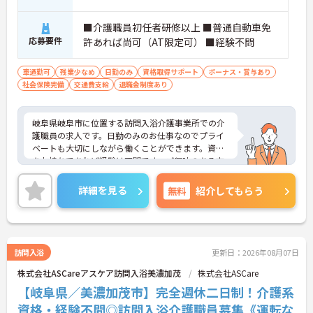
■介護職員初任者研修以上 ■普通自動車免
応募要件
許あれば尚可（AT限定可） ■経験不問
車通勤可
残業少なめ
日勤のみ
資格取得サポート
ボーナス・賞与あり
社会保険完備
交通費支給
退職金制度あり
岐阜県岐阜市に位置する訪問入浴介護事業所での介
護職員の求人です。日勤のみのお仕事なのでプライ
ベートも大切にしながら働くことができます。資格
をお持ちであれば経験は不問です。ご興味のある方
には、面接対策ポイント等、さらに詳細をお話しし
ますのでお気軽にご相談ください！
詳細を見る
無料
紹介してもらう
訪問入浴
更新日：2026年08月07日
株式会社ASCareアスケア訪問入浴美濃加茂
株式会社ASCare
【岐阜県／美濃加茂市】完全週休二日制！介護系
資格・経験不問◎訪問入浴介護職員募集《運転な