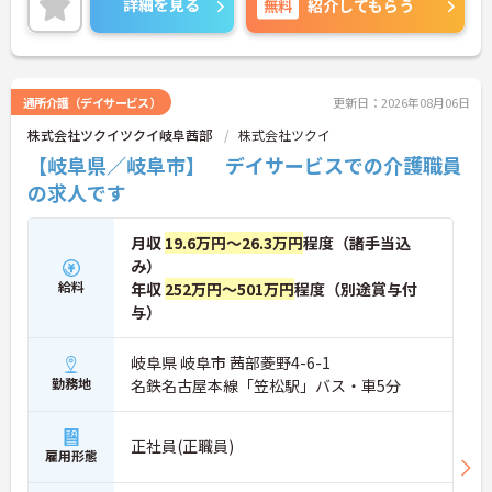
詳細を見る
無料
紹介してもらう
介護業務を活かしながら業務できる職場環境です。
ご興味のある方には、面接対策ポイントなど、さら
に詳細をお話しいたしますのでお気軽にご相談くだ
さい！
通所介護（デイサービス）
更新日：2026年08月06日
株式会社ツクイツクイ岐阜茜部
株式会社ツクイ
【岐阜県／岐阜市】 デイサービスでの介護職員
の求人です
月収
19.6万円～26.3万円
程度（諸手当込
み）
給料
年収
252万円～501万円
程度（別途賞与付
与）
岐阜県 岐阜市 茜部菱野4-6-1
勤務地
名鉄名古屋本線「笠松駅」バス・車5分
正社員(正職員)
雇用形態