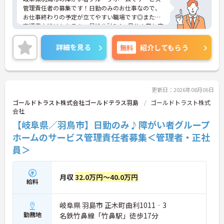
管理責任者の募集です！日勤のみのお仕事なので、
お仕事終わりの予定が立てやすい職場です◎また、
交通費支給はもちろん、昇給や計3.4ヵ月分の賞与実
績ありで待遇面もばっちり！あなたの頑張りがしっ
かり評価される職場です♪ご興味のある方は面接ポ
詳細を見る
無料
紹介してもらう
イントをお伝えしますので、お気軽にご連絡くださ
い！
更新日：2026年08月06日
ゴールドトラスト株式会社ゴールドテラス羽島
ゴールドトラスト株式
会社
【岐阜県／羽鳥市】日勤のみ♪障がい者グループ
ホームのサービス管理責任者募集＜管理者・正社
員＞
月収
32.0万円～40.0万円
給料
岐阜県 羽島市 正木町曲利1011‐3
勤務地
名鉄竹鼻線「竹鼻駅」徒歩17分