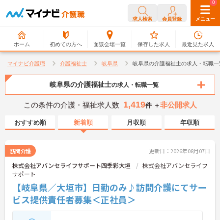
0
0
求人検索
会員登録
メニュー
ホーム
初めての方へ
面談会場一覧
保存した求人
最近見た求人
マイナビ介護職
介護福祉士
岐阜県
岐阜県の介護福祉士の求人・転職一
岐阜県の介護福祉士
の求人・転職一覧
1,419
この条件の介護・福祉求人数
非公開求人
件 ＋
おすすめ順
新着順
月収順
年収順
訪問介護
更新日：2026年08月07日
株式会社アバンセライフサポート四季彩大垣
株式会社アバンセライフ
サポート
【岐阜県／大垣市】日勤のみ♪訪問介護にてサー
ビス提供責任者募集＜正社員＞