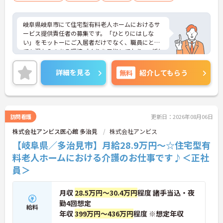
岐阜県岐阜市にて住宅型有料老人ホームにおけるサ
ービス提供責任者の募集です。「ひとりにはしな
い」をモットーにご入居者だけでなく、職員にとっ
ても温かみのある環境づくりを目指しており、ご利
用者一人ひとりに寄り添ってサービスを提供してい
ただける方を募集しています。サービス提供責任者
詳細を見る
無料
紹介してもらう
の経験がなくスタートされた方も多数いらっしゃい
ます。
ご興味のある方には、面接対策ポイントなど、さら
に詳細をお話しいたしますのでお気軽にご相談くだ
さい！
訪問看護
更新日：2026年08月06日
株式会社アンビス医心館 多治見
株式会社アンビス
【岐阜県／多治見市】月給28.9万円～☆住宅型有
料老人ホームにおける介護のお仕事です♪＜正社
員＞
月収
28.5万円～30.4万円
程度 諸手当込・夜
勤4回想定
給料
年収
399万円～436万円
程度 ※想定年収