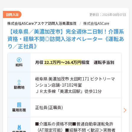
訪問入浴
更新日：2026年08月07日
株式会社ASCareアスケア訪問入浴美濃加茂
株式会社ASCare
【岐阜県／美濃加茂市】完全週休二日制！介護系
資格・経験不問◎訪問入浴オペレーター《運転あ
り／正社員》
月収
22.2万円～26.4万円
程度 運転手当別
給料
岐阜県 美濃加茂市 太田町171 ビクトリーマ
ンション店舗･1F102号室
勤務地
ＪＲ太多線「美濃太田駅」徒歩11分
正社員(正職員)
雇用形態
■介護系の資格不問■普通自動車運転免許
（AT限定可能）■経験不問 ＜歓迎＞実務者