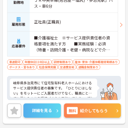
勤務地
ス・車6分
正社員(正職員)
雇用形態
■介護福祉士 ※サービス提供責任者の資
格要項を満たす方 ■実務経験：必須
応募要件
（特養・訪問介護・老健・病院などで介護
の実務経験が3年程度ある方）☆サ責未経験
スタートの実績多数☆
車通勤可
年間休日110日以上
研修制度あり
産休･育休･介護休暇取得実績あり
ボーナス・賞与あり
社会保険完備
交通費支給
退職金制度あり
岐阜県多治見市にて住宅型有料老人ホームにおける
サービス提供責任者の募集です。「ひとりにはしな
い」をモットーにご入居者だけでなく、職員にとっ
ても温かみのある環境づくりを目指しており、ご利
用者一人ひとりに寄り添ってサービスを提供してい
ただける方を募集しています。サービス提供責任者
詳細を見る
無料
紹介してもらう
の経験がなくスタートされた方も多数いらっしゃい
ます。
ご興味のある方には、面接対策ポイントなど、さら