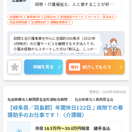
応募要件
研修・介護福祉士、人と接することが好き
な方、チームワークを重視する人
未経験OK
無資格OK
日勤のみ
資格取得サポート
ボーナス・賞与あり
社会保険完備
交通費支給
退職金制度あり
訪問入浴介護事業を中心に全国約300拠点（2025年
3月時点）の介護サービスを展開する大手法人です。
介護未経験からスタートした方は7割以上、しっか
りとしたサポートがあるため安心してご就業いただ
けます。お風呂に入れなくて困っている方に、手を
差し伸べてあげられるとてもやりがいのあるお仕事
詳細を見る
無料
紹介してもらう
です。ご興味ある方には、面接対策ポイントなど、
さらに詳細をお話しいたしますのでお気軽にご相談
ください！
更新日：2026年08月06日
社会医療法人蘇西厚生会松波総合病院
社会医療法人蘇西厚生会
【岐阜県／羽島郡】年間休日122日♪病院での看
護助手のお仕事です！〈介護職〉
月収
16.5万円～20.0万円
程度 諸手当込