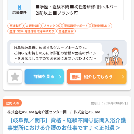
■学歴・経験不問 ■初任者研修(旧ヘルパー
応募要件
2級)以上 ■ブランク可
車通勤可
未経験OK
ブランクOK
資格取得サポート
研修制度あり
産休･育休･介護休暇取得実績あり
交通費支給
岐阜県岐阜市に位置するグループホームです。
ご興味をお持ちの方には詳細の情報や面接のポイン
トをお伝えしますのでお気軽にお問い合わせくださ
いませ。
詳細を見る
無料
紹介してもらう
訪問入浴
更新日：2026年08月07日
株式会社ASCare在宅介護センター関
株式会社ASCare
【岐阜県／関市】資格・経験不問◎訪問入浴介護
事業所における介護のお仕事です♪＜正社員＞