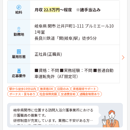
月収
22.5万円
～程度 ※諸手当込み
給料
岐阜県 関市 辻井戸町1-111 プルミエール10
1号室
勤務地
長良川鉄道「関(岐阜)駅」徒歩5分
正社員(正職員)
雇用形態
■資格：不問 ■実務経験：不問 ■普通自動
応募要件
車運転免許（AT限定可）
駅から徒歩10分以内
無資格OK
日勤のみ
資格取得サポート
ボーナス・賞与あり
社会保険完備
交通費支給
退職金制度あり
岐阜県関市に位置する訪問入浴介護事業所における
介護職員の募集です。
研修制度が充実しています。業務に不安がある方で
も安心してご勤務いただけます。