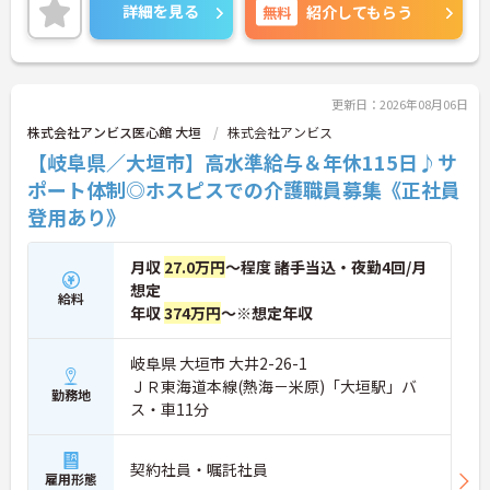
詳細を見る
無料
紹介してもらう
更新日：2026年08月06日
株式会社アンビス医心館 大垣
株式会社アンビス
【岐阜県／大垣市】高水準給与＆年休115日♪サ
ポート体制◎ホスピスでの介護職員募集《正社員
登用あり》
月収
27.0万円
～程度 諸手当込・夜勤4回/月
想定
給料
年収
374万円
～※想定年収
岐阜県 大垣市 大井2-26-1
ＪＲ東海道本線(熱海－米原)「大垣駅」バ
勤務地
ス・車11分
契約社員・嘱託社員
雇用形態