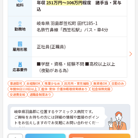
年収
251万円～306万円
程度 諸手当・賞与
給料
込
岐阜県 羽島郡笠松町 田代185-1
勤務地
名鉄竹鼻線「西笠松駅」バス・車4分
正社員(正職員)
雇用形態
■学歴・資格・経験不問 ■高校以上以上
応募要件
（夜勤がある為）
車通勤可
未経験OK
残業少なめ
託児所・育児補助
無資格OK
日勤のみ
年間休日110日以上
産休･育休･介護休暇取得実績あり
社会保険完備
交通費支給
退職金制度あり
岐阜県羽島郡に位置するケアミックス病院です。
ご興味をお持ちの方には詳細の情報や面接のポイン
トをお伝えしますのでお気軽にお問い合わせくださ
いませ。