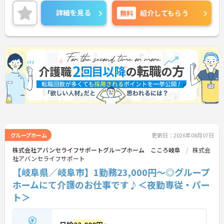
で、通勤らくらくです◎
ご興味のある方には、面接対策ポイントなど、さら
詳細を見る
無料
紹介してもらう
に詳細をお話しいたしますのでお気軽にご相談くだ
さい！
グループホーム
更新日：2026年08月07日
株式会社アバンセライフサポートグループホーム こころ岐阜
株式会
社アバンセライフサポート
【岐阜県／岐阜市】1勤務23,000円～◎グループ
ホームにて介護のお仕事です♪＜夜勤専従・パー
ト＞