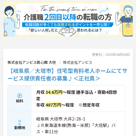
に詳細をお話しいたしますのでお気軽にご相談くだ
さい！
更新日：2026年08月06日
株式会社アンビス医心館 大垣
株式会社アンビス
【岐阜県／大垣市】住宅型有料老人ホームにてサ
ービス提供責任者の募集♪＜正社員＞
月収
34.6万円
～程度 諸手当込・夜勤4回想
定
給料
年収
487万円
～程度 ※想定年収
岐阜県 大垣市 大井2-26-1
ＪＲ東海道本線(熱海－米原)「大垣駅」バ
勤務地
ス・車11分