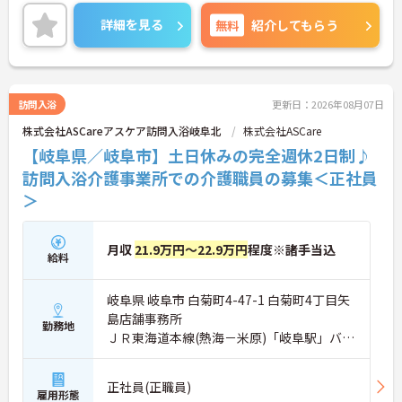
ご興味のある方には、面接対策ポイントなど、さら
に詳細をご案内しますのでお気軽にご相談くださ
詳細を見る
無料
紹介してもらう
い！
訪問入浴
更新日：2026年08月07日
株式会社ASCareアスケア訪問入浴岐阜北
株式会社ASCare
【岐阜県／岐阜市】土日休みの完全週休2日制♪
訪問入浴介護事業所での介護職員の募集＜正社員
＞
月収
21.9万円～22.9万円
程度※諸手当込
給料
岐阜県 岐阜市 白菊町4-47-1 白菊町4丁目矢
島店舗事務所
勤務地
ＪＲ東海道本線(熱海－米原)「岐阜駅」バ
ス・車10分
正社員(正職員)
雇用形態