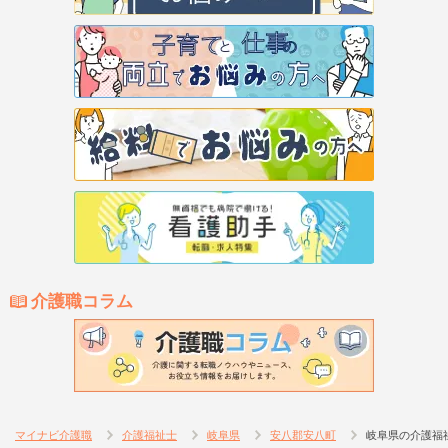
介護職コラム
マイナビ介護職
介護福祉士
岐阜県
安八郡安八町
岐阜県の介護福