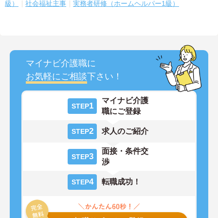
級）
社会福祉主事
実務者研修（ホームヘルパー1級）
マイナビ介護職に
お気軽にご相談
下さい！
マイナビ介護
1
STEP
職にご登録
2
求人のご紹介
STEP
面接・条件交
3
STEP
渉
4
転職成功！
STEP