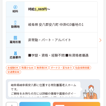
時給
1,069円
～
給料
岐阜県 安八郡安八町 中須410番地の1
勤務地
非常勤・パート・アルバイト
雇用形態
■学歴・資格・経験不問 ■有資格者優遇
応募要件
未経験OK
残業少なめ
無資格OK
ボーナス・賞与あり
社会保険完備
交通費支給
岐阜県岐阜県安八郡に位置する特別養護老人ホーム
です。
ご興味をお持ちの方には詳細の情報や面接のポイン
トをお伝えしますのでお気軽にお問い合わせくださ
いませ。