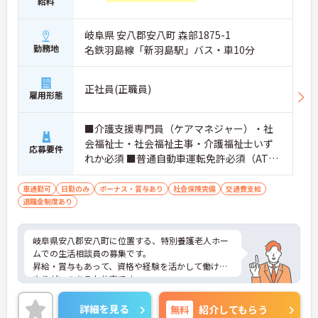
給料
岐阜県 安八郡安八町 森部1875-1
勤務地
名鉄羽島線「新羽島駅」バス・車10分
正社員(正職員)
雇用形態
■介護支援専門員（ケアマネジャー）・社
会福祉士・社会福祉主事・介護福祉士いず
応募要件
れか必須 ■普通自動車運転免許必須（AT限
定可） ■必要なPCスキル：Word・Excelの
基本的な操作 ■経験必須 ※社会福祉主事・
車通勤可
日勤のみ
ボーナス・賞与あり
社会保険完備
交通費支給
退職金制度あり
介護福祉士資格のみの方：実務経験が1年以
上必要
岐阜県安八郡安八町に位置する、特別養護老人ホー
ムでの生活相談員の募集です。
昇給・賞与もあって、資格や経験を活かして働ける
やりがいのあるお仕事です。
また残業が少なく、プライベートとの両立もしやす
い環境です。
詳細を見る
無料
紹介してもらう
さらに職員はサンライズ温泉「恵の湯」が利用可能