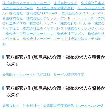
株式会社ベネッセスタイルケア
株式会社ツクイ
株式会社日本ア
メニティライフ協会
ＳＯＭＰＯケア株式会社
ソーシャルインク
ルー株式会社
株式会社SOYOKAZE
株式会社ケア２１
ALSOK
介護株式会社
株式会社ケアリッツ・アンド・パートナーズ
株式
会社ニチイ学館
株式会社ソラスト
株式会社やさしい手
株式会
社ケア２１
株式会社ニチイケアパレス
株式会社サンガジャパン
株式会社川島コーポレーション
株式会社アンビス
株式会社サ
ンウェルズ
株式会社スーパー・コート
社会福祉法人ノテ福祉
会
安八郡安八町(岐阜県)の介護・福祉の求人を職種か
ら探す
介護職・ヘルパー
生活相談員
サービス管理責任者
安八郡安八町(岐阜県)の介護・福祉の求人を資格か
ら探す
介護福祉士
社会福祉士
介護職員初任者研修（ホームヘルパー2