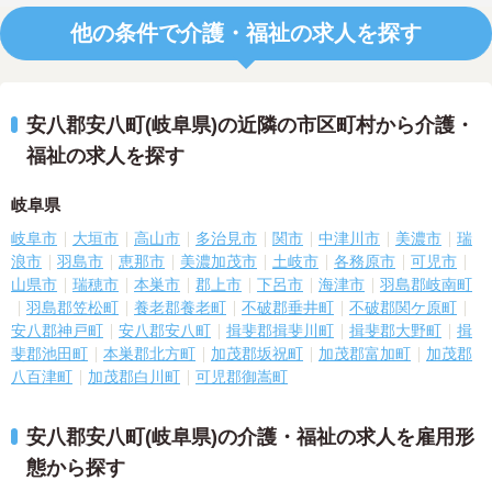
他の条件で介護・福祉の求人を探す
安八郡安八町(岐阜県)の近隣の市区町村から介護・
福祉の求人を探す
岐阜県
岐阜市
大垣市
高山市
多治見市
関市
中津川市
美濃市
瑞
浪市
羽島市
恵那市
美濃加茂市
土岐市
各務原市
可児市
山県市
瑞穂市
本巣市
郡上市
下呂市
海津市
羽島郡岐南町
羽島郡笠松町
養老郡養老町
不破郡垂井町
不破郡関ケ原町
安八郡神戸町
安八郡安八町
揖斐郡揖斐川町
揖斐郡大野町
揖
斐郡池田町
本巣郡北方町
加茂郡坂祝町
加茂郡富加町
加茂郡
八百津町
加茂郡白川町
可児郡御嵩町
安八郡安八町(岐阜県)の介護・福祉の求人を雇用形
態から探す