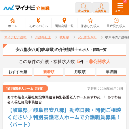
0
0
求人検索
会員登録
メニュー
ホーム
初めての方へ
面談会場一覧
保存した求人
最近見た求人
マイナビ介護職
介護福祉士
岐阜県
安八郡安八町
岐阜県の介護福
安八郡安八町(岐阜県)の介護福祉士
の求人・転職一覧
5
この条件の介護・福祉求人数
非公開求人
件 ＋
おすすめ順
新着順
月収順
年収順
特別養護老人ホーム（特養）
更新日：2026年06月04日
あすわ苑老人福祉施設事務組合特別養護老人ホームあすわ苑
あすわ苑
老人福祉施設事務組合
【岐阜県／岐阜県安八郡】勤務日数・時間ご相談
ください♪特別養護老人ホームで介護職員募集！
〈パート〉