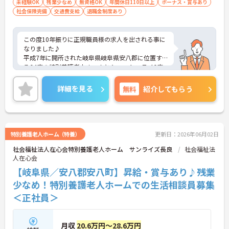
未経験OK
残業少なめ
無資格OK
年間休日110日以上
ボーナス・賞与あり
社会保険完備
交通費支給
退職金制度あり
この度10年振りに正規職員様の求人を出される事に
なりました♪
平成7年に開所された岐阜県岐阜県安八郡に位置す
る64床の特別養護老人ホームとショートステイ6床
の法人です。
ご興味をお持ちの方には詳細の情報や面接のポイン
詳細を見る
無料
紹介してもらう
トをお伝えしますのでお気軽にお問い合わせくださ
いませ。
特別養護老人ホーム（特養）
更新日：2026年06月02日
社会福祉法人在心会特別養護老人ホーム サンライズ長良
社会福祉法
人在心会
【岐阜県／安八郡安八町】昇給・賞与あり♪残業
少なめ！特別養護老人ホームでの生活相談員募集
＜正社員＞
月収
20.6万円～28.6万円