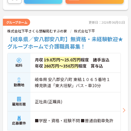
で、疲れを癒すこともできます。
ご興味のある方は、面接ポイントをお伝えしますの
でお気軽にご連絡ください。
グループホーム
更新日：2026年06月01日
株式会社下平さくら悠輪苑むすぶの家
株式会社下平
【岐阜県／安八郡安八町】無資格・未経験歓迎★
グループホームで介護職員募集！
月収
19.0万円～25.0万円
程度 諸手当込
給料
年収
260万円～350万円
程度 賞与込
岐阜県 安八郡安八町 東結１０６５番地１
勤務地
樽見鉄道「東大垣駅」バス・車10分
正社員(正職員)
雇用形態
■学歴・資格・経験不問 ■普通自動車免許
応募要件