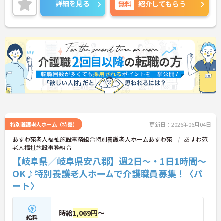
詳細を見る
無料
紹介してもらう
特別養護老人ホーム（特養）
更新日：2026年06月04日
あすわ苑老人福祉施設事務組合特別養護老人ホームあすわ苑
あすわ苑
老人福祉施設事務組合
【岐阜県／岐阜県安八郡】週2日～・1日1時間～
OK♪特別養護老人ホームで介護職員募集！〈パ
ート〉
時給
1,069円
～
給料