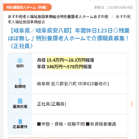
特別養護老人ホーム（特養）
更新日：2026年06月04日
あすわ苑老人福祉施設事務組合特別養護老人ホームあすわ苑
あすわ苑
老人福祉施設事務組合
【岐阜県／岐阜県安八郡】年間休日123日◎残業
ほぼ無し♪特別養護老人ホームで介護職員募集！
〈正社員〉
月収
15.4万円～28.3万円
程度
給料
年収
346万円～578万円
程度
岐阜県 安八郡安八町 中須410番地の1
勤務地
正社員(正職員)
雇用形態
■学歴・資格・経験不問 ■有資格者優遇
応募要件