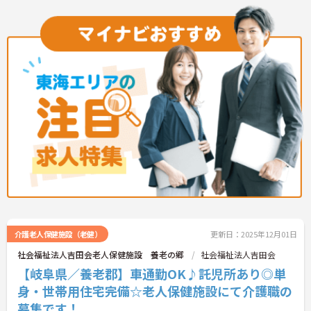
介護老人保健施設（老健）
更新日：2025年12月01日
社会福祉法人吉田会老人保健施設 養老の郷
社会福祉法人吉田会
【岐阜県／養老郡】車通勤OK♪託児所あり◎単
身・世帯用住宅完備☆老人保健施設にて介護職の
募集です！