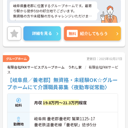
岐阜県養老郡に位置するグループホームです。最寄
り駅から徒歩5分の好立地でございます。
無資格の方や未経験の方もチャレンジいただけま
す。
年間休日は110日ありお休みがしっかり取得できま
すので、スタッフにとって理想の働き方を実現して
詳細を見る
無料
紹介してもらう
います。
ご興味のある方には、面接対策ポイントなど、さら
に詳細をお話しいたしますのでお気軽にご相談くだ
さい！
グループホーム
更新日：2025年02月27日
有限会社FKKサービスグループホーム うれし家
有限会社FKKサービ
ス
【岐阜県／養老郡】無資格・未経験OK☆グルー
プホームにて介護職員募集〈夜勤専従常勤〉
月収
19.8万円～21.3万円
程度
給料
岐阜県 養老郡養老町 鷲巣1125-17
勤務地
養老鉄道養老線「養老駅」徒歩5分