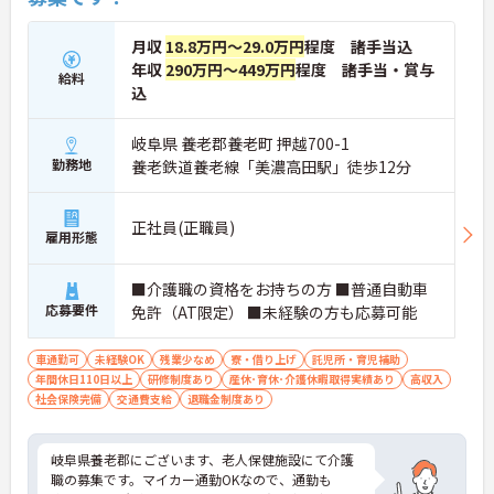
月収
18.8万円～29.0万円
程度 諸手当込
年収
290万円～449万円
程度 諸手当・賞与
給料
込
岐阜県 養老郡養老町 押越700-1
勤務地
養老鉄道養老線「美濃高田駅」徒歩12分
正社員(正職員)
雇用形態
■介護職の資格をお持ちの方 ■普通自動車
応募要件
免許（AT限定） ■未経験の方も応募可能
車通勤可
未経験OK
残業少なめ
寮・借り上げ
託児所・育児補助
年間休日110日以上
研修制度あり
産休･育休･介護休暇取得実績あり
高収入
社会保険完備
交通費支給
退職金制度あり
岐阜県養老郡にございます、老人保健施設にて介護
職の募集です。マイカー通勤OKなので、通勤も