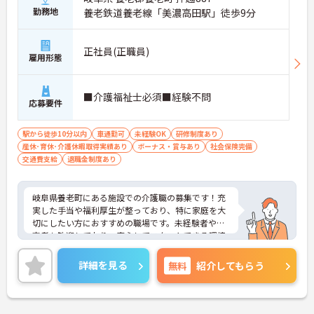
勤務地
養老鉄道養老線「美濃高田駅」徒歩9分
正社員(正職員)
雇用形態
■介護福祉士必須■経験不問
応募要件
駅から徒歩10分以内
車通勤可
未経験OK
研修制度あり
産休･育休･介護休暇取得実績あり
ボーナス・賞与あり
社会保険完備
交通費支給
退職金制度あり
岐阜県養老町にある施設での介護職の募集です！充
実した手当や福利厚生が整っており、特に家庭を大
切にしたい方におすすめの職場です。未経験者や新
卒者も歓迎しており、安心してスタートできる環境
が整っています。ご興味がある方は、ご面接のポイ
ントをお伝えしますので、お気軽にお問い合わせく
詳細を見る
無料
紹介してもらう
ださい。