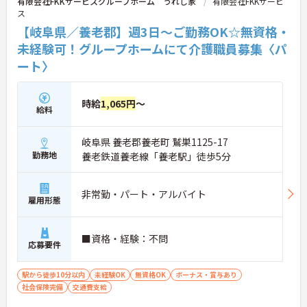
有限会社FKKサービスグループホーム うれし家
有限会社FKKサービ
ス
【岐阜県／養老郡】週3日～ご勤務OK☆無資格・
未経験可！グループホームにて介護職員募集〈パ
ート〉
時給
1,065円
～
給料
岐阜県 養老郡養老町 鷲巣1125-17
勤務地
養老鉄道養老線「養老駅」徒歩5分
非常勤・パート・アルバイト
雇用形態
■資格・経験：不問
応募要件
駅から徒歩10分以内
未経験OK
無資格OK
ボーナス・賞与あり
社会保険完備
交通費支給