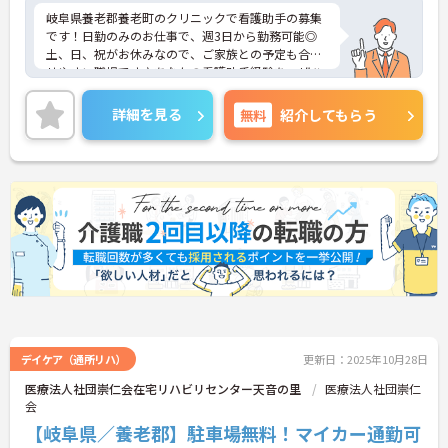
岐阜県養老郡養老町のクリニックで看護助手の募集
です！日勤のみのお仕事で、週3日から勤務可能◎
土、日、祝がお休みなので、ご家族との予定も合わ
せやすい職場です♪あなたの看護助手経験を、ぜひ
職場で生かしてみませんか？ご興味のある方は、面
接ポイントをお伝えしますので、お気軽にご連絡く
詳細を見る
無料
紹介してもらう
ださい。
デイケア（通所リハ）
更新日：2025年10月28日
医療法人社団崇仁会在宅リハビリセンター天音の里
医療法人社団崇仁
会
【岐阜県／養老郡】駐車場無料！マイカー通勤可