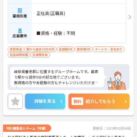
正社員(正職員)
雇用形態
■資格・経験：不問
応募要件
夜勤専従
駅から徒歩10分以内
未経験OK
無資格OK
ボーナス・賞与あり
社会保険完備
交通費支給
岐阜県養老郡に位置するグループホームです。最寄
り駅から徒歩5分の好立地でございます。
無資格の方や未経験の方もチャレンジいただけま
す。
昇給や賞与制度があり頑張りが評価されてしっかり
と職員に還元されます。
詳細を見る
無料
紹介してもらう
ご興味のある方には、面接対策ポイントなど、さら
に詳細をお話しいたしますのでお気軽にご相談くだ
さい！
特別養護老人ホーム（特養）
更新日：2025年02月04日