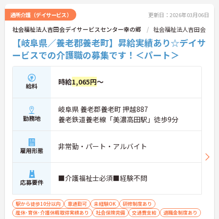
通所介護（デイサービス）
更新日：2026年03月06日
社会福祉法人吉田会デイサービスセンター幸の郷
社会福祉法人吉田会
【岐阜県／養老郡養老町】昇給実績あり☆デイサ
ービスでの介護職の募集です！＜パート＞
時給
1,065円
～
給料
岐阜県 養老郡養老町 押越887
勤務地
養老鉄道養老線「美濃高田駅」徒歩9分
非常勤・パート・アルバイト
雇用形態
■介護福祉士必須■経験不問
応募要件
駅から徒歩10分以内
車通勤可
未経験OK
研修制度あり
産休･育休･介護休暇取得実績あり
社会保険完備
交通費支給
退職金制度あり