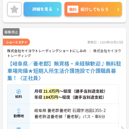
ご興味ある方には、面接対策ポイントなど、さらに
詳細をお話しいたしますのでお気軽にご相談くださ
詳細を見る
無料
紹介してもらう
い。
募集停止
ショートステイ
更新日：2026年03月23日
株式会社セイヨウトレーディングショートにしみの
株式会社セイヨウ
トレーディング
【岐阜県／養老郡】無資格・未経験歓迎♪無料駐
車場完備★短期入所生活介護施設で介護職員募
集！〈正社員〉
月収
21.0万円
～程度（諸手当別途支給）
給料
年収
184万円
～程度（諸手当別途支給）
岐阜県 養老郡養老町 石畑字池田1355-2
勤務地
養老鉄道養老線「養老駅」バス・車6分