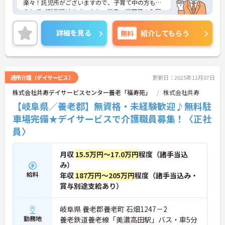
楽々！託児所がございますので、子育て中の方も安
心してご就業頂けます。また、単身・世帯用の入居
住宅も完備しております。その他、種類が豊富な充
実な研修制度に加え、キャリアアップの機会もござ
詳細を見る
無料
紹介してもらう
います。年間休日110日ございますので、メリハリ
つけて就業できます。
ご興味をお持ちの方には詳細の情報や面接のポイン
トをお伝えしますのでお気軽にお問い合わせくださ
いませ。
通所介護（デイサービス）
更新日：2025年11月07日
株式会社共寿デイサービスセンター養老「福寿苑」
株式会社共寿
【岐阜県／養老郡】無資格・未経験歓迎♪無料駐
車場完備★デイサービスで介護職員募集！〈正社
員〉
月収
15.5万円～17.0万円
程度（諸手当込
み）
給料
年収
187万円～205万円
程度（諸手当込み・
賞与別途支給あり）
岐阜県 養老郡養老町 石畑1247－2
勤務地
養老鉄道養老線「美濃高田駅」バス・車5分