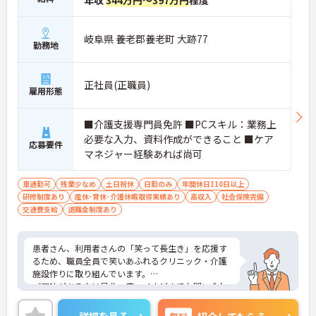
年収
344万円～397万円
程度
岐阜県 養老郡養老町 大跡77
勤務地
正社員(正職員)
雇用形態
■介護支援専門員免許 ■PCスキル：業務上
必要な入力、資料作成ができること ■ケア
応募要件
マネジャー経験あれば尚可
車通勤可
残業少なめ
土日祝休
日勤のみ
年間休日110日以上
研修制度あり
産休･育休･介護休暇取得実績あり
高収入
社会保険完備
交通費支給
退職金制度あり
患者さん、利用者さんの「笑って長生き」を応援す
るため、職員全員で笑いあふれるクリニック・介護
施設作りに取り組んでいます。
ご興味がある方は是非一度マイナビまでお問い合わ
せください。さらに詳細などお伝えします！