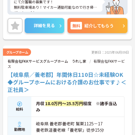
にて介護職の募集です！
無料駐車場あり！マイカー通勤可能なので行き帰り
がスムーズ♪
勤務時間は相談に応じますのでワークライフバラン
スを大切にしながら働いていただけます◎
詳細を見る
無料
紹介してもらう
ご興味のある方は、マイナビ介護職までお問い合わ
せください。
グループホーム
更新日：2025年06月09日
有限会社FKKサービスグループホーム うれし家
有限会社FKKサービ
ス
【岐阜県／養老郡】年間休日110日☆未経験OK
◆グループホームにおける介護のお仕事です♪＜
正社員＞
月収
18.0万円～25.5万円
程度 ※諸手当込
給料
み
岐阜県 養老郡養老町 鷲巣1125－17
勤務地
養老鉄道養老線「養老駅」徒歩15分