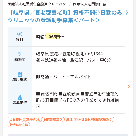
医療法人社団崇仁会船戸クリニック
医療法人社団崇仁会
【岐阜県／養老郡養老町】資格不問◎日勤のみ◎
クリニックの看護助手募集＜パート＞
時給
1,065円
～
給料
岐阜県 養老郡養老町 船附中代1344
勤務地
養老鉄道養老線「烏江駅」バス・車6分
非常勤・パート・アルバイト
雇用形態
■資格不問 ■経験必須 ■普通自動車運転免
許必須 ■簡単なPCの入力作業ができれば尚
応募要件
可
土日祝休
無資格OK
研修制度あり
産休･育休･介護休暇取得実績あり
社会保険完備