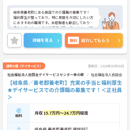
岐阜県養老町にある施設での介護職の募集です！
福利厚生が整っており、特に家庭を大切にしたい方
におすすめの職場です。未経験者も歓迎しており、
安心してスタートできる環境が整っています。ご興
味がある方は、ご面接のポイントをお伝えしますの
で、お気軽にお問い合わせください。
詳細を見る
無料
紹介してもらう
通所介護（デイサービス）
更新日：2026年03月06日
社会福祉法人吉田会デイサービスセンター幸の郷
社会福祉法人吉田会
【岐阜県／養老郡養老町】充実の手当と福利厚生
★デイサービスでの介護職の募集です！＜正社員
＞
月収
15.7万円～24.7万円
程度
給料
岐阜県 養老郡養老町 押越887