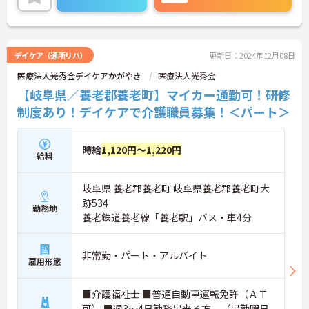
デイケア（通所リハ）
更新日：2024年12月08日
医療法人光秀会デイケアかがやき
医療法人光秀会
【岐阜県／養老郡養老町】マイカー通勤可！研修
制度あり！デイケアで介護職員募集！＜パート＞
時給
1,120円～1,220円
給料
岐阜県 養老郡養老町 岐阜県養老郡養老町大
跡534
勤務地
養老鉄道養老線「養老駅」バス・車4分
非常勤・パート・アルバイト
雇用形態
■介護福祉士 ■普通自動車運転免許（ＡＴ
可） ■週3～4日勤務出来る方。（出勤曜日