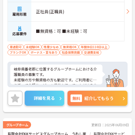
正社員(正職員)
雇用形態
■無資格：可 ■未経験：可
応募要件
車通勤可
未経験OK
残業少なめ
無資格OK
年間休日110日以上
ブランクOK
ボーナス・賞与あり
社会保険完備
交通費支給
岐阜県養老郡に位置するグループホームにおける介
護職員の募集です。
未経験の方や無資格の方も歓迎です。ご利用者に寄
り添って介護サービスの提供を行っていただける方
を募集しています。年間休日110日もあり、プライ
ベートを大切にしながらご勤務いただけます。
詳細を見る
無料
紹介してもらう
ご興味のある方には、面接対策ポイントなど、さら
に詳細をお話しいたしますのでお気軽にご相談くだ
さい！
グループホーム
更新日：2025年06月09日
有限会社FKKサービスグループホーム うれし家
有限会社FKKサービ