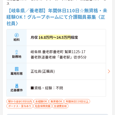
ス
【岐阜県／養老郡】年間休日110日☆無資格・未
経験OK！グループホームにて介護職員募集〈正
社員〉
月収
16.8万円～24.5万円
程度
給料
岐阜県 養老郡養老町 鷲巣1125-17
勤務地
養老鉄道養老線「養老駅」徒歩5分
正社員(正職員)
雇用形態
■資格・経験：不問
応募要件
駅から徒歩10分以内
未経験OK
無資格OK
年間休日110日以上
ボーナス・賞与あり
社会保険完備
交通費支給