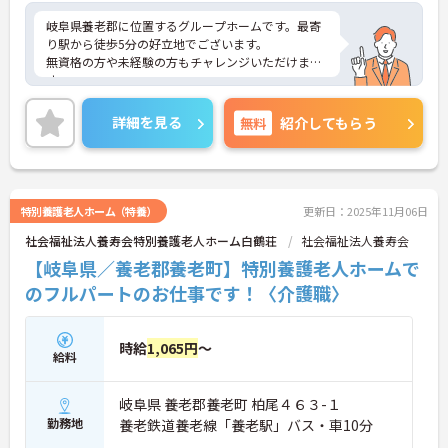
岐阜県養老郡に位置するグループホームです。最寄
り駅から徒歩5分の好立地でございます。
無資格の方や未経験の方もチャレンジいただけま
す。
週3日からのご勤務が可能ですので、ご自身の生活
スタイルに合わせて無理のない範囲で働いていただ
詳細を見る
無料
紹介してもらう
けます。
ご興味のある方には、面接対策ポイントなど、さら
に詳細をお話しいたしますのでお気軽にご相談くだ
さい！
特別養護老人ホーム（特養）
更新日：2025年11月06日
社会福祉法人養寿会特別養護老人ホーム白鶴荘
社会福祉法人養寿会
【岐阜県／養老郡養老町】特別養護老人ホームで
のフルパートのお仕事です！〈介護職〉
時給
1,065円
～
給料
岐阜県 養老郡養老町 柏尾４６３-１
勤務地
養老鉄道養老線「養老駅」バス・車10分