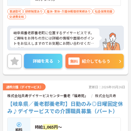
車通勤可
研修制度あり
産休･育休･介護休暇取得実績あり
社会保険完備
交通費支給
岐阜県養老郡養老町に位置するデイサービスです。
ご興味をお持ちの方には詳細の情報や面接のポイン
トをお伝えしますのでお気軽にお問い合わせくださ
いませ。
詳細を見る
無料
紹介してもらう
通所介護（デイサービス）
更新日：2026年05月26日
株式会社共寿デイサービスセンター養老「福寿苑」
株式会社共寿
【岐阜県／養老郡養老町】日勤のみ◎日曜固定休
み♪デイサービスでの介護職員募集（パート）
時給
1,065円
～
給料