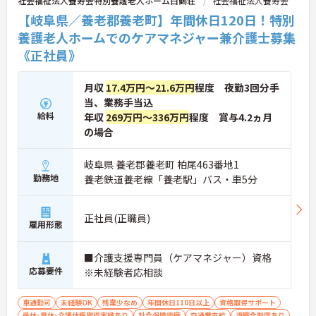
社会福祉法人養寿会特別養護老人ホーム白鶴荘
社会福祉法人養寿会
【岐阜県／養老郡養老町】年間休日120日！特別
養護老人ホームでのケアマネジャー兼介護士募集
《正社員》
月収
17.4万円～21.6万円
程度 夜勤3回分手
当、業務手当込
給料
年収
269万円～336万円
程度 賞与4.2ヵ月
の場合
岐阜県 養老郡養老町 柏尾463番地1
勤務地
養老鉄道養老線「養老駅」バス・車5分
正社員(正職員)
雇用形態
■介護支援専門員（ケアマネジャー）資格
応募要件
※未経験者応相談
車通勤可
未経験OK
残業少なめ
年間休日110日以上
資格取得サポート
産休･育休･介護休暇取得実績あり
社会保険完備
交通費支給
退職金制度あり