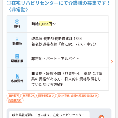
◎在宅リハビリセンターにて介護職の募集です！
〈非常勤〉
時給
1,065円
～
給料
岐阜県 養老郡養老町 船附1344
勤務地
養老鉄道養老線「烏江駅」バス・車9分
非常勤・パート・アルバイト
雇用形態
■資格・経験不問（無資格可） ※既に介護
系の資格がある方、将来的に資格取得をし
応募要件
ていただける方歓迎
車通勤可
無資格OK
研修制度あり
産休･育休･介護休暇取得実績あり
交通費支給
岐阜県養老郡にございます、在宅リハビリセンター