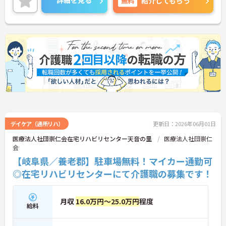
詳細を見る
無料
紹介してもらう
デイケア（通所リハ）
更新日：2026年06月01日
医療法人社団崇仁会在宅リハビリセンター天音の里
医療法人社団崇仁
会
【岐阜県／養老郡】駐車場無料！マイカー通勤可
◎在宅リハビリセンターにて介護職の募集です！
月収
16.0万円～25.0万円
程度
給料