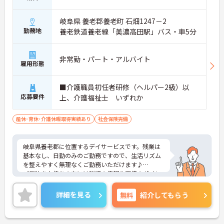
岐阜県 養老郡養老町 石畑1247－2
勤務地
養老鉄道養老線「美濃高田駅」バス・車5分
非常勤・パート・アルバイト
雇用形態
■介護職員初任者研修（ヘルパー2級）以
応募要件
上、介護福祉士 いずれか
産休･育休･介護休暇取得実績あり
社会保険完備
岐阜県養老郡に位置するデイサービスです。残業は
基本なし、日勤のみのご勤務ですので、生活リズム
を整えやすく無理なくご勤務いただけます♪
ご興味をお持ちの方には詳細の情報や面接のポイン
トをお伝えしますのでお気軽にお問い合わせくださ
いませ。
詳細を見る
無料
紹介してもらう