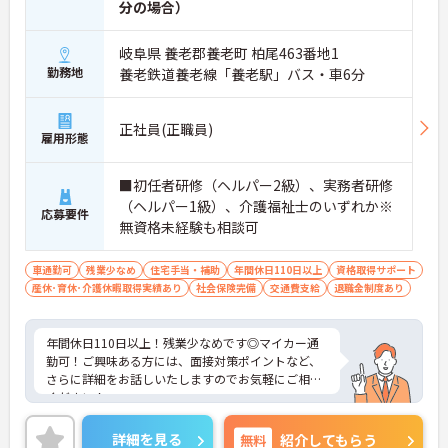
分の場合）
岐阜県 養老郡養老町 柏尾463番地1
勤務地
養老鉄道養老線「養老駅」バス・車6分
正社員(正職員)
雇用形態
■初任者研修（ヘルパー2級）、実務者研修
（ヘルパー1級）、介護福祉士のいずれか※
応募要件
無資格未経験も相談可
車通勤可
残業少なめ
住宅手当・補助
年間休日110日以上
資格取得サポート
産休･育休･介護休暇取得実績あり
社会保険完備
交通費支給
退職金制度あり
年間休日110日以上！残業少なめです◎マイカー通
勤可！ご興味ある方には、面接対策ポイントなど、
さらに詳細をお話しいたしますのでお気軽にご相談
ください！
詳細を見る
無料
紹介してもらう