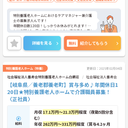
特別養護老人ホームにおけるケアマネジャー兼介護
士の募集求人んです！
年間休日数120日！しっかりお休みがとれます！賞
与は年間4.2ヵ月の実績あり！さらに資格資金の貸与
などもありスキルアップを目指したい方にもおすす
め！
詳細を見る
無料
紹介してもらう
ご興味ある方には、面接のポイントなど、さらに詳
細をお話致しますのでお気軽にご相談ください。
特別養護老人ホーム（特養）
更新日：2025年02月04日
社会福祉法人養寿会特別養護老人ホーム白鶴荘
社会福祉法人養寿会
【岐阜県／養老郡養老町】賞与多め♪年間休日1
20日★特別養護老人ホームで介護職員募集！
〈正社員〉
月収
17.1万円～21.3万円
程度（夜勤5回分含
む）
給料
年収
262万円～331万円
程度（賞与4.2ヶ月