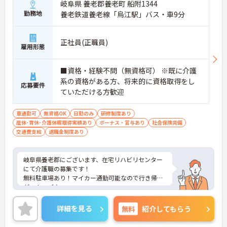
岐阜県 養老郡養老町 船附1344
勤務地
養老鉄道養老線「烏江駅」バス・車9分
正社員(正職員)
雇用形態
■資格・経験不問（無資格可） ※既に介護
系の資格がある方、将来的に資格取得をし
応募要件
ていただける方歓迎
車通勤可
無資格OK
日勤のみ
研修制度あり
産休･育休･介護休暇取得実績あり
ボーナス・賞与あり
社会保険完備
交通費支給
退職金制度あり
岐阜県養老郡にございます、在宅リハビリセンター
にて介護職の募集です！
無料駐車場あり！マイカー通勤可能なので行き帰り
がスムーズ♪
また、育児休暇制度がありますので、ライフステー
ジに応じて長くお仕事を続けていくことができます
詳細を見る
無料
紹介してもらう
◎
ご興味のある方は、マイナビ介護職までお問い合わ