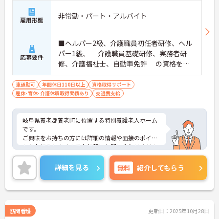
非常勤・パート・アルバイト
雇用形態
■ヘルパー2級、介護職員初任者研修、ヘル
パー1級、 介護職員基礎研修、実務者研
応募要件
修、介護福祉士、自動車免許 の資格をお
持ちの方
車通勤可
年間休日110日以上
資格取得サポート
産休･育休･介護休暇取得実績あり
交通費支給
岐阜県養老郡養老町に位置する特別養護老人ホーム
です。
ご興味をお持ちの方には詳細の情報や面接のポイン
トをお伝えしますのでお気軽にお問い合わせくださ
いませ。
詳細を見る
無料
紹介してもらう
訪問看護
更新日：2025年10月28日