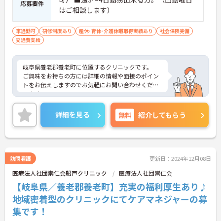
応募要件
はご相談します）
車通勤可
研修制度あり
産休･育休･介護休暇取得実績あり
社会保険完備
交通費支給
岐阜県養老郡養老町に位置するクリニックです。
ご興味をお持ちの方には詳細の情報や面接のポイン
トをお伝えしますのでお気軽にお問い合わせくださ
いませ。
詳細を見る
無料
紹介してもらう
訪問看護
更新日：2024年12月08日
医療法人社団崇仁会船戸クリニック
医療法人社団崇仁会
【岐阜県／養老郡養老町】充実の福利厚生あり♪
地域密着型のクリニックにてケアマネジャーの募
集です！