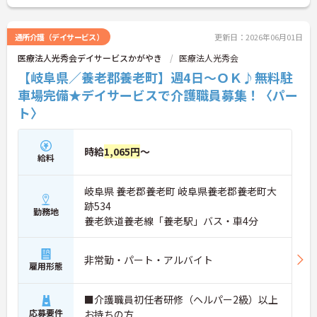
せください。
通所介護（デイサービス）
更新日：2026年06月01日
医療法人光秀会デイサービスかがやき
医療法人光秀会
【岐阜県／養老郡養老町】週4日～ＯＫ♪無料駐
車場完備★デイサービスで介護職員募集！〈パー
ト〉
時給
1,065円
～
給料
岐阜県 養老郡養老町 岐阜県養老郡養老町大
跡534
勤務地
養老鉄道養老線「養老駅」バス・車4分
非常勤・パート・アルバイト
雇用形態
■介護職員初任者研修（ヘルパー2級）以上
応募要件
お持ちの方