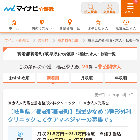
0
0
求人検索
会員登録
メニュー
ホーム
初めての方へ
面談会場一覧
保存した求人
最近見た求人
マイナビ介護職
岐阜県
養老郡養老町
岐阜県の介護職・求人・転職一覧
養老郡養老町(岐阜県)
の介護職・福祉の求人・転職一覧
20
この条件の介護・福祉求人数
非公開求人
件 ＋
おすすめ順
新着順
月収順
年収順
更新日：2026年08月07日
医療法人光秀会養老整形外科クリニック
医療法人光秀会
【岐阜県／養老郡養老町】残業少なめ◎整形外科
クリニックにてケアマネジャーの募集です！
月収
21.5万円～25.1万円
程度 ※諸手当込
給料