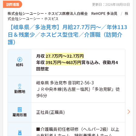
す。ご入居者さまの生きる喜びに寄り添いながらチ
訪問看護
更新日：2026年08月03日
ームで協力しながらより良いケアを提供したい方に
株式会社シーユーシー・ホスピス医療法人白楊会 ReHOPE 多治見
株
ぴったりの環境です。
式会社シーユーシー・ホスピス
★おすすめPOINT★
【岐阜県／多治見市】月給27.7万円～／年休113
【「看取り・難病ケアのプロ」として成長できる環
日＆残業少／ホスピス型住宅／介護職（訪問介
境が整っています】
護）
・がん末期・神経難病の方に特化したホスピス型住
宅ならではの専門的なスキルを、日常業務の中で習
得することができます
月収
27.7万円～32.7万円
・入社時は先輩スタッフの同行訪問からスタートす
年収
391万円～463万円
賞与込み、夜勤月4
るため、訪問介護未経験の方も安心して業務に慣れ
給料
ることができます
回想定
・訪問診療医と24時間連携し、チームで看取りに取
り組む体制が整っているため、「看取りのプロ」と
岐阜県 多治見市 音羽町2-56-3
して他施設では得られない経験を積むことができま
ＪＲ中央本線(名古屋－塩尻)「多治見駅」徒
す
勤務地
歩6分
【頑張りがしっかり給与・評価に反映される職場で
す】
・介護福祉士手当25,000円、処遇改善手当78,000
正社員(正職員)
円、賞与は年2回＋処遇改善一時金も別途支給され
雇用形態
ています。
・入社半年でリーダーを任されたスタッフの実績が
あるなど、年次にかかわらず頑張りが評価され、キ
■介護職員初任者研修（ヘルパー2級）以上
ャリアアップを実現できる職場環境です
※有料老人ホーム、特別養護老人ホーム、