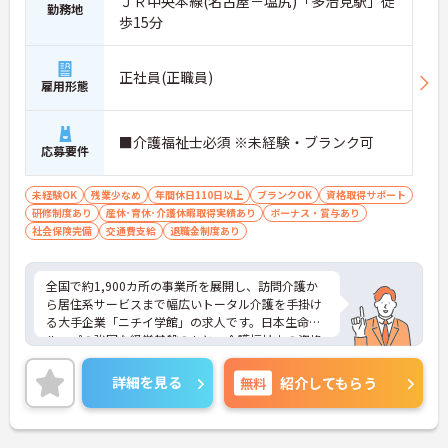
ＪＲ中央本線(名古屋－塩尻)「多治見駅」徒
勤務地
歩15分
正社員(正職員)
雇用形態
■介護福祉士必須 ※未経験・ブランク可
応募要件
未経験OK
残業少なめ
年間休日110日以上
ブランクOK
資格取得サポート
研修制度あり
産休･育休･介護休暇取得実績あり
ボーナス・賞与あり
社会保険完備
交通費支給
退職金制度あり
全国で約1,900カ所の事業所を展開し、訪問介護か
ら居住系サービスまで幅広いトータル介護を手掛け
る大手企業「ニチイ学館」の求人です。日本生命グ
ループの強固な経営基盤のもと、介護福祉士の資格
を最大限に活かしてキャリアアップできる環境が整
っています。毎月1万8000円の資格手当が支給され
詳細を見る
無料
紹介してもらう
るだけでなく、将来的にサービス管理者や拠点管理
者、ケアマネジャーへと進むための「サービス管理
者研修」等の充実した支援制度が魅力です。20～30
代が成長を実感できる明確なキャリアマップがある