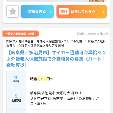
いませ。
詳細を見る
無料
紹介してもらう
介護老人保健施設（老健）
更新日：2026年05月26日
医療法人社団浩養会 介護老人保健施設メモリアル光陽
医療法人社団
浩養会 介護老人保健施設メモリアル光陽
【岐阜県／多治見市】マイカー通勤可◎昇給あり
♪介護老人保健施設で介護職員の募集〈パート：
夜勤専従〉
時給
1,300円
～
給料
岐阜県 多治見市 大畑町大洞39-1
ＪＲ中央本線(名古屋－塩尻)「多治見駅」バ
勤務地
ス・車8分