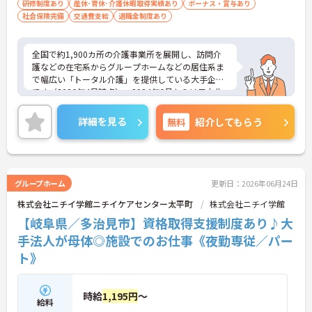
も充実！ご家族の急な体調不良時には家族愛休暇も
研修制度あり
産休･育休･介護休暇取得実績あり
ボーナス・賞与あり
利用でき、ライフステージが変わっても安心のサポ
社会保険完備
交通費支給
退職金制度あり
ート体制です。
全国で約1,900カ所の介護事業所を展開し、訪問介
護などの在宅系からグループホームなどの居住系ま
で幅広い「トータル介護」を提供している大手企業
です（2026年4月時点）。2024年6月からは日本生
命グループの一員となり、さらに安定した経営基盤
のもとでお客様に安心をお届けしています。職員一
詳細を見る
無料
紹介してもらう
人ひとりの「働きやすさ」と「キャリア」を大切に
する社風が特徴です。福利厚生が非常に充実してお
り、10歳～18歳のお子様を持つ方への「子ども手
当」や、自社の企業主導型保育所を利用する際の
「保育利用手当」など、仕事と子育ての両立を強力
グループホーム
更新日：2026年06月24日
にバックアップしています。 また、資格取得を目指
株式会社ニチイ学館ニチイケアセンター太平町
株式会社ニチイ学館
せる支援制度（会社負担やキャッシュバック）が整
っており、スキルアップやキャリアアップ（サービ
【岐阜県／多治見市】資格取得支援制度あり♪大
ス提供責任者、管理者など）に向けた段階的な研修
手法人が母体◎施設でのお仕事《夜勤専従／パー
も豊富です。日々の頑張りは手当や賃金制度でしっ
ト》
かりと評価されるため、高いモチベーションを保ち
ながら長く安心して働ける環境です。
＜家庭的で温かい！少人数のグループホーム＞家庭
時給
1,195円
～
給料
的な雰囲気の中で、お一人おひとりに寄り添ったケ