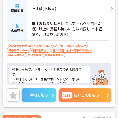
正社員(正職員)
雇用形態
■介護職員初任者研修（ホームヘルパー2
級）以上の資格お持ちの方は尚良し ※未経
応募要件
験者、無資格者応相談
駅から徒歩10分以内
残業少なめ
住宅手当・補助
日勤のみ
資格取得サポート
研修制度あり
産休･育休･介護休暇取得実績あり
社会保険完備
交通費支給
退職金制度あり
残業少なめで、プライベートも充実できる環境で
す。
ご興味ある方には、面接のポイントなど、さらに詳
細をお話致しますのでお気軽にご相談ください。
詳細を見る
無料
紹介してもらう