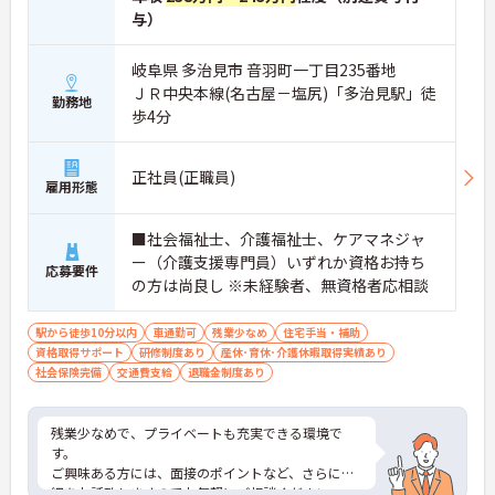
与）
岐阜県 多治見市 音羽町一丁目235番地
ＪＲ中央本線(名古屋－塩尻)「多治見駅」徒
勤務地
歩4分
正社員(正職員)
雇用形態
■社会福祉士、介護福祉士、ケアマネジャ
ー（介護支援専門員）いずれか資格お持ち
応募要件
の方は尚良し ※未経験者、無資格者応相談
駅から徒歩10分以内
車通勤可
残業少なめ
住宅手当・補助
資格取得サポート
研修制度あり
産休･育休･介護休暇取得実績あり
社会保険完備
交通費支給
退職金制度あり
残業少なめで、プライベートも充実できる環境で
す。
ご興味ある方には、面接のポイントなど、さらに詳
細をお話致しますのでお気軽にご相談ください。