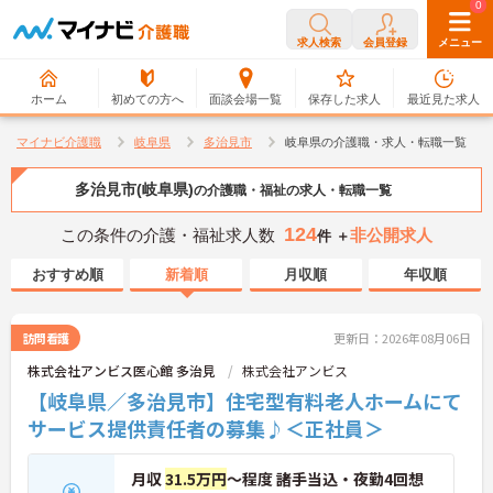
0
0
求人検索
会員登録
メニュー
ホーム
初めての方へ
面談会場一覧
保存した求人
最近見た求人
マイナビ介護職
岐阜県
多治見市
岐阜県の介護職・求人・転職一覧
多治見市(岐阜県)
の介護職・福祉の求人・転職一覧
124
この条件の介護・福祉求人数
非公開求人
件 ＋
おすすめ順
新着順
月収順
年収順
訪問看護
更新日：2026年08月06日
株式会社アンビス医心館 多治見
株式会社アンビス
【岐阜県／多治見市】住宅型有料老人ホームにて
サービス提供責任者の募集♪＜正社員＞
月収
31.5万円
～程度 諸手当込・夜勤4回想