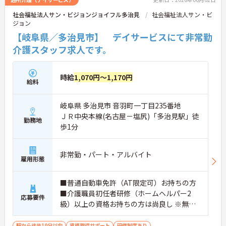
社会福祉法人サン・ビジョンジョイフル多治見
社会福祉法人サン・ビ
ジョン
【岐阜県／多治見市】 デイサービスにて非常勤
介護スタッフ求人です。
時給
1,070円～1,170円
給料
岐阜県 多治見市 音羽町一丁目235番地
ＪＲ中央本線(名古屋－塩尻)「多治見駅」徒
勤務地
歩1分
非常勤・パート・アルバイト
雇用形態
■普通自動車免許（AT限定可）お持ちの方
■介護職員初任者研修（ホームヘルパー2
応募要件
級）以上の資格お持ちの方は尚良し ※無資
格者、未経験者、ブランクのある方応相談
駅から徒歩10分以内
資格取得サポート
研修制度あり