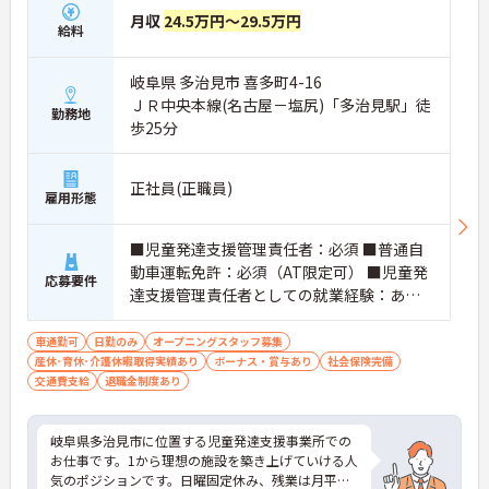
・がん末期・神経難病の方に特化したホスピス型住
月収
24.5万円～29.5万円
給料
宅ならではの専門的なスキルを、日常業務の中で習
得することができます
・入社時は先輩スタッフの同行訪問からスタートす
岐阜県 多治見市 喜多町4-16
るため、訪問介護未経験の方も安心して業務に慣れ
ＪＲ中央本線(名古屋－塩尻)「多治見駅」徒
ることができます
勤務地
歩25分
・訪問診療医と24時間連携し、チームで看取りに取
り組む体制が整っているため、「看取りのプロ」と
して他施設では得られない経験を積むことができま
正社員(正職員)
す
雇用形態
【頑張りがしっかり給与・評価に反映される職場で
す】
・処遇改善手当78,000円、賞与は年2回＋処遇改善
■児童発達支援管理責任者：必須 ■普通自
一時金も別途支給されています。
動車運転免許：必須（AT限定可） ■児童発
応募要件
・入社半年でリーダーを任されたスタッフの実績が
達支援管理責任者としての就業経験：あれ
あるなど、年次にかかわらず頑張りが評価され、キ
ば尚可
ャリアアップを実現できる職場環境です
車通勤可
日勤のみ
オープニングスタッフ募集
【働きやすい休日・残業面と、長く安心して働ける
産休･育休･介護休暇取得実績あり
ボーナス・賞与あり
社会保険完備
福利厚生が魅力です】
交通費支給
退職金制度あり
・月9日公休に加え、夏季・冬季休暇各3日が確保さ
れており（年間休日113日）、オンオフのメリハリ
をつけて働くことができます。
岐阜県多治見市に位置する児童発達支援事業所での
・全社平均残業月5時間程度と、業界平均を大きく
お仕事です。1から理想の施設を築き上げていける人
下回る少ない残業時間を実現しています
気のポジションです。日曜固定休み、残業は月平均1
・退職金制度（勤続3年以上）・保育手当・育児短