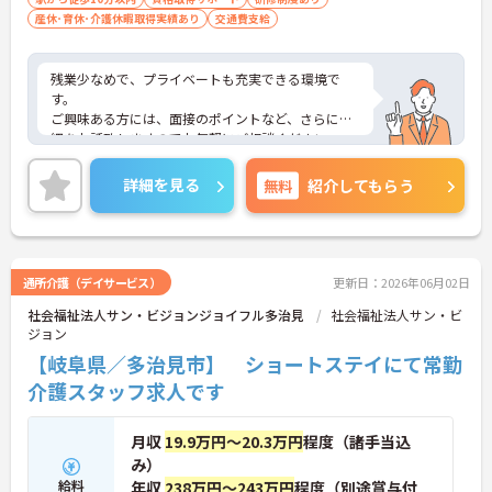
産休･育休･介護休暇取得実績あり
交通費支給
残業少なめで、プライベートも充実できる環境で
す。
ご興味ある方には、面接のポイントなど、さらに詳
細をお話致しますのでお気軽にご相談ください。
詳細を見る
無料
紹介してもらう
通所介護（デイサービス）
更新日：2026年06月02日
社会福祉法人サン・ビジョンジョイフル多治見
社会福祉法人サン・ビ
ジョン
【岐阜県／多治見市】 ショートステイにて常勤
介護スタッフ求人です
月収
19.9万円～20.3万円
程度（諸手当込
み）
給料
年収
238万円～243万円
程度（別途賞与付