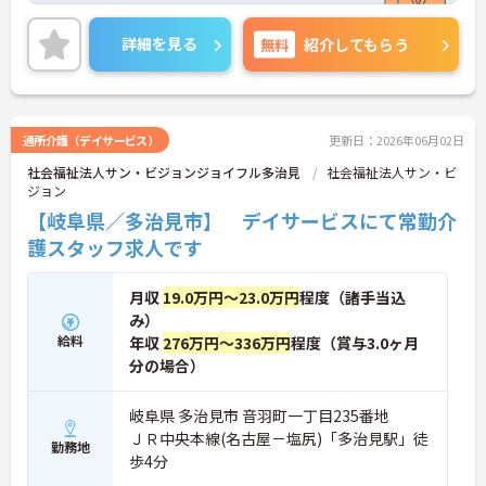
詳細を見る
無料
紹介してもらう
通所介護（デイサービス）
更新日：2026年06月02日
社会福祉法人サン・ビジョンジョイフル多治見
社会福祉法人サン・ビ
ジョン
【岐阜県／多治見市】 デイサービスにて常勤介
護スタッフ求人です
月収
19.0万円～23.0万円
程度（諸手当込
み）
給料
年収
276万円～336万円
程度（賞与3.0ヶ月
分の場合）
岐阜県 多治見市 音羽町一丁目235番地
ＪＲ中央本線(名古屋－塩尻)「多治見駅」徒
勤務地
歩4分