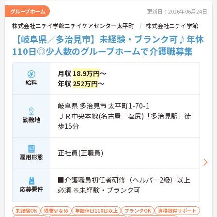
一方で、40～60代の方も安心できる最大2万円の勤
グループホーム
更新日：2026年06月24日
続年数手当や退職金制度などの福利厚生を完備して
株式会社ニチイ学館ニチイケアセンター太平町
株式会社ニチイ学館
います。企業主導型保育所の利用や10～18歳のお子
様への子ども手当などライフステージの変化にも対
【岐阜県／多治見市】未経験・ブランク可♪年休
応しており、グループホームでの1対1の丁寧なケア
110日◎少人数のグループホームで介護職募集
という現場のやりがいを感じながら、確かなキャリ
アと長期的な働きやすさの両方を手に入れられる職
場です。
月収
18.9万円
～
給料
年収
252万円
～
＜介護福祉士の資格を活かし、さらなる高みを目指
せる環境です＞大手ならではの丁寧な拠点研修や半
年間のOJTがあり、新しい職場への不安をしっかり
岐阜県 多治見市 太平町1-70-1
解消できます。1ユニット9名の少人数制グループホ
ＪＲ中央本線(名古屋－塩尻)「多治見駅」徒
勤務地
ームのため、お客様と1対1で深く関わるケアが叶う
歩15分
のも大きな魅力。ゆくゆくはサービス管理者研修を
受講し、施設長やケアマネジャーへステップアップ
できる明確なキャリアマップが用意されています
正社員(正職員)
雇用形態
＜手厚い子育て支援！プライベートも大切にできる
環境＞ 「ワークライフバランスを重視する方にも大
変おすすめの求人です。希望を考慮したシフト作成
■介護職員初任者研修（ヘルパー2級）以上
や半日単位で取得できる有給休暇など、無理なく働
応募要件
必須 ※未経験・ブランク可
ける体制が整っています。特に子育て支援が手厚
く、10～18歳のお子様を対象とした『子ども手当』
や、企業主導型保育所の利用手当（月1万円）など
未経験OK
残業少なめ
年間休日110日以上
ブランクOK
資格取得サポート