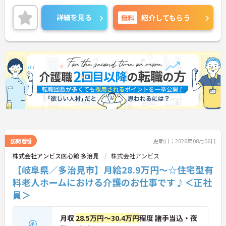
用者一人ひとりに寄り添ってサービスを提供してい
ただける方を募集しています。サービス提供責任者
詳細を見る
無料
紹介してもらう
の経験がなくスタートされた方も多数いらっしゃい
ます。
ご興味のある方には、面接対策ポイントなど、さら
に詳細をお話しいたしますのでお気軽にご相談くだ
さい！
訪問看護
更新日：2026年08月06日
株式会社アンビス医心館 多治見
株式会社アンビス
【岐阜県／多治見市】月給28.9万円～☆住宅型有
料老人ホームにおける介護のお仕事です♪＜正社
員＞
月収
28.5万円～30.4万円
程度 諸手当込・夜