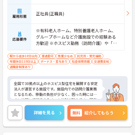
正社員(正職員)
雇用形態
※有料老人ホーム、特別養護老人ホーム、
グループホームなど介護施設での経験ある
応募要件
方歓迎 ※ホスピス勤務（訪問介護）や「看
取り」が初めての方も可
駅から徒歩10分以内
車通勤可
残業少なめ
託児所・育児補助
年間休日110日以上
ボーナス・賞与あり
社会保険完備
交通費支給
退職金制度あり
全国で30拠点以上のホスピス型住宅を展開する安定
法人が運営する施設です。施設内での訪問介護業務
となるため、移動の負担が少なく、困った時にはす
ぐに仲間に相談できるチーム体制が魅力です。残業
は全社平均残業月5時間程度と少なく、3日以上の連
続休暇で支援金が支給される独自の制度や、美容皮
詳細を見る
無料
紹介してもらう
膚科などの割引が受けられる福利厚生も充実してい
ます。ホスピスケアが初めてでも、充実した入社時
研修と資格取得支援制度を活用し、専門性を高めな
がらご自身のキャリアアップを目指すことができま