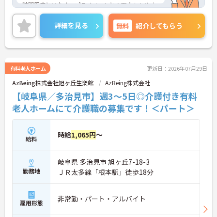
時間程度と少なく、プライベートとの両立もしやす
時間勤務・マインドフルネスプログラムなど、長期
い環境です。ご興味のある方には、面接対策ポイン
的に安心して働き続けるための制度が充実していま
トなど、さらに詳細をお話しいたしますのでお気軽
す
詳細を見る
無料
紹介してもらう
にご相談ください！
有料老人ホーム
更新日：2026年07月29日
AzBeing株式会社旭ヶ丘生楽館
AzBeing株式会社
【岐阜県／多治見市】週3～5日◎介護付き有料
老人ホームにて介護職の募集です！＜パート＞
時給
1,065円
～
給料
岐阜県 多治見市 旭ヶ丘7-18-3
勤務地
ＪＲ太多線「根本駅」徒歩18分
非常勤・パート・アルバイト
雇用形態