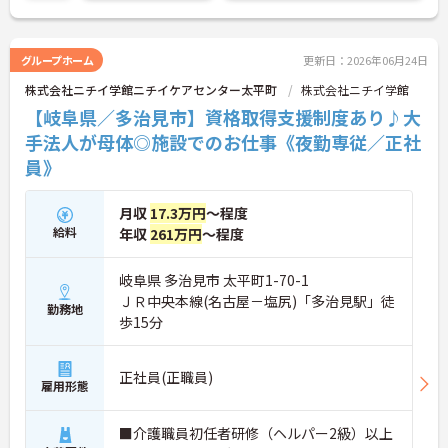
グループホーム
更新日：2026年06月24日
株式会社ニチイ学館ニチイケアセンター太平町
株式会社ニチイ学館
【岐阜県／多治見市】資格取得支援制度あり♪大
手法人が母体◎施設でのお仕事《夜勤専従／正社
員》
月収
17.3万円
～程度
給料
年収
261万円
～程度
岐阜県 多治見市 太平町1-70-1
ＪＲ中央本線(名古屋－塩尻)「多治見駅」徒
勤務地
歩15分
正社員(正職員)
雇用形態
■介護職員初任者研修（ヘルパー2級）以上