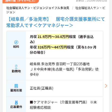
通所介護（デイサービス）
更新日：2026年06月02日
社会福祉法人サン・ビジョンジョイフル多治見
社会福祉法人サン・ビ
ジョン
【岐阜県／多治見市】 居宅介護支援事業所にて
常勤求人です＜ケアマネジャー＞
月収
21.9万円～30.0万円
程度（諸手当込
み）
給料
年収
326万円～447万円
程度（賞与3.0ヶ月
分の場合）
岐阜県 多治見市 音羽町一丁目235番地
ＪＲ中央本線(名古屋－塩尻)「多治見駅」徒
勤務地
歩4分
正社員(正職員)
雇用形態
■ケアマネジャー（介護支援専門員） ※未
応募要件
経験者応相談