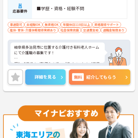
■学歴・資格・経験不問
応募要件
車通勤可
未経験OK
無資格OK
年間休日110日以上
資格取得サポート
産休･育休･介護休暇取得実績あり
社会保険完備
交通費支給
退職金制度あり
岐阜県多治見市に位置する介護付き有料老人ホーム
にて介護職の募集です！
週3～5日でのご勤務なので、プライベートのご予定
も大切にしながらご就業いただけます。
詳細を見る
無料
紹介してもらう
ご興味ある方には、面接対策ポイントなど、さらに
詳細をお話しいたしますのでお気軽にご相談くださ
い！