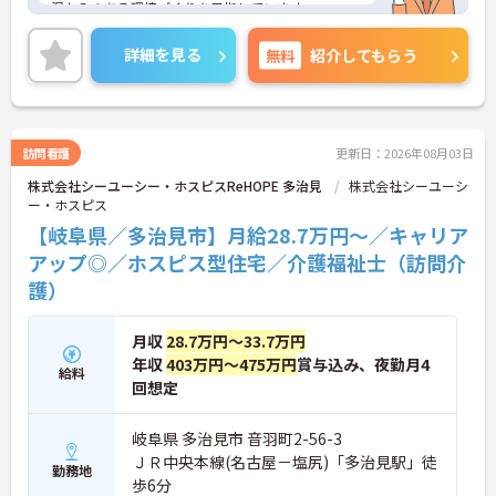
温かみのある環境づくりを目指しています。
ご利用者一人ひとりに寄り添って介護サービスを提
供していただける方を募集しています。これまでの
詳細を見る
無料
紹介してもらう
介護業務を活かしながら業務できる職場環境です。
ご興味のある方には、面接対策ポイントなど、さら
に詳細をお話しいたしますのでお気軽にご相談くだ
さい！
訪問看護
更新日：2026年08月03日
株式会社シーユーシー・ホスピスReHOPE 多治見
株式会社シーユーシ
ー・ホスピス
【岐阜県／多治見市】月給28.7万円～／キャリア
アップ◎／ホスピス型住宅／介護福祉士（訪問介
護）
月収
28.7万円～33.7万円
年収
403万円～475万円
賞与込み、夜勤月4
給料
回想定
岐阜県 多治見市 音羽町2-56-3
ＪＲ中央本線(名古屋－塩尻)「多治見駅」徒
勤務地
歩6分