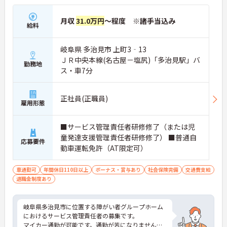
月収
31.0万円
～程度 ※諸手当込み
給料
岐阜県 多治見市 上町3‐13
ＪＲ中央本線(名古屋－塩尻)「多治見駅」バ
勤務地
ス・車7分
正社員(正職員)
雇用形態
■サービス管理責任者研修修了（または児
童発達支援管理責任者研修修了） ■普通自
応募要件
動車運転免許（AT限定可）
車通勤可
年間休日110日以上
ボーナス・賞与あり
社会保険完備
交通費支給
退職金制度あり
岐阜県多治見市に位置する障がい者グループホーム
におけるサービス管理責任者の募集です。
マイカー通勤が可能です。通勤が苦になりません。