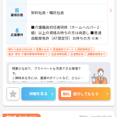
契約社員・嘱託社員
雇用形態
■介護職員初任者研修（ホームヘルパー2
級）以上の資格お持ちの方は尚良し ■普通
応募要件
自動車免許（AT限定可）お持ちの方 ※未経
験者、無資格者応相談
駅から徒歩10分以内
残業少なめ
資格取得サポート
研修制度あり
産休･育休･介護休暇取得実績あり
社会保険完備
交通費支給
退職金制度あり
残業少なめで、プライベートも充実できる環境で
す。
ご興味ある方には、面接のポイントなど、さらに詳
細をお話致しますのでお気軽にご相談ください。
詳細を見る
無料
紹介してもらう
通所介護（デイサービス）
更新日：2026年06月02日