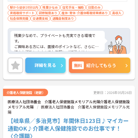
駅から徒歩10分以内
残業少なめ
住宅手当・補助
日勤のみ
資格取得サポート
研修制度あり
産休･育休･介護休暇取得実績あり
高収入
社会保険完備
交通費支給
退職金制度あり
残業少なめで、プライベートも充実できる環境で
す。
ご興味ある方には、面接のポイントなど、さらに詳
細をお話致しますのでお気軽にご相談ください。
詳細を見る
無料
紹介してもらう
介護老人保健施設（老健）
更新日：2026年05月26日
医療法人社団浩養会 介護老人保健施設メモリアル光陽介護老人保健施設
メモリアル光陽
医療法人社団浩養会 介護老人保健施設メモリアル光
陽
【岐阜県／多治見市】年間休日123日♪マイカー
通勤OK♪介護老人保健施設でのお仕事です！
〈介護職〉