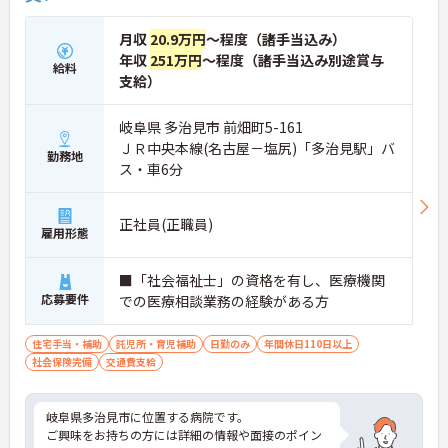
月収
20.9万円
～程度（諸手当込み）
年収
251万円
～程度（諸手当込み別途賞与
給料
支給）
岐阜県 多治見市 前畑町5-161
ＪＲ中央本線(名古屋－塩尻)「多治見駅」バ
勤務地
ス・車6分
正社員(正職員)
雇用形態
■「社会福祉士」の資格を有し、医療機関
応募要件
での医療相談業務の経験がある方
住宅手当・補助
託児所・育児補助
日勤のみ
年間休日110日以上
社会保険完備
交通費支給
岐阜県多治見市に位置する病院です。
ご興味をお持ちの方には詳細の情報や面接のポイン