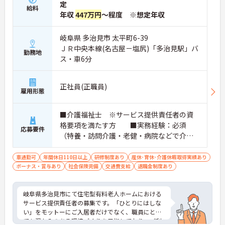
定
給料
年収
447万円
～程度 ※想定年収
岐阜県 多治見市 太平町6-39
ＪＲ中央本線(名古屋－塩尻)「多治見駅」バ
勤務地
ス・車6分
正社員(正職員)
雇用形態
■介護福祉士 ※サービス提供責任者の資
格要項を満たす方 ■実務経験：必須
応募要件
（特養・訪問介護・老健・病院などで介護
の実務経験が3年程度ある方）☆サ責未経験
スタートの実績多数☆
車通勤可
年間休日110日以上
研修制度あり
産休･育休･介護休暇取得実績あり
ボーナス・賞与あり
社会保険完備
交通費支給
退職金制度あり
岐阜県多治見市にて住宅型有料老人ホームにおける
サービス提供責任者の募集です。「ひとりにはしな
い」をモットーにご入居者だけでなく、職員にとっ
ても温かみのある環境づくりを目指しており、ご利