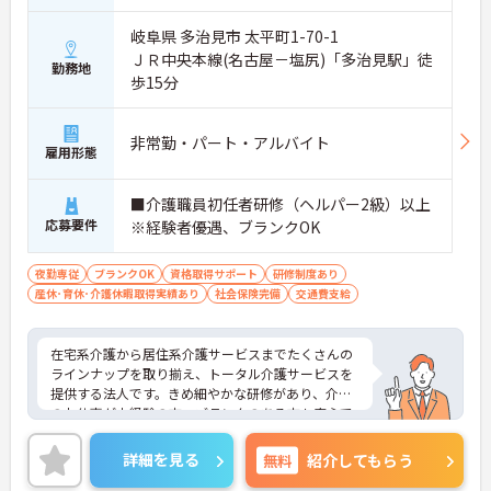
アができるのが魅力です。認知症の方を対象として
いますが、介護度はお客様によって様々。食事や入
岐阜県 多治見市 太平町1-70-1
浴、排泄などの日常生活を支援しながら、まるで家
ＪＲ中央本線(名古屋－塩尻)「多治見駅」徒
族のように温かい時間を共有できます。「流れ作業
勤務地
歩15分
ではなく、じっくりと人と向き合いたい」という方
にぴったりの環境です。
＜手厚い指導と資格支援＞入社後は2週間程度の研
非常勤・パート・アルバイト
修期間があり、先輩と一緒に業務を覚えながら、少
雇用形態
しずつ独り立ちを目指せます。また、入社後のキャ
リアアップ制度や、就業後の資格取得を積極的にサ
■介護職員初任者研修（ヘルパー2級）以上
ポートする体制が整っています。
応募要件
＜大手・日本生命グループだからこその安定感＞
※経験者優遇、ブランクOK
「全国約1,900カ所を展開し、日本生命グループに
加わった大手企業ならではのコンプライアンスと福
夜勤専従
ブランクOK
資格取得サポート
研修制度あり
利厚生の充実度が安心の決め手です。基本給に加え
産休･育休･介護休暇取得実績あり
社会保険完備
交通費支給
て最大2万円の勤続年数手当や、早朝・夜間・深夜
手当等も支給されるので頑張りが収入に直結しま
す。退職金や退職慰労金制度も整っているため、年
在宅系介護から居住系介護サービスまでたくさんの
齢を重ねても将来の不安を感じることなく、長く腰
ラインナップを取り揃え、トータル介護サービスを
を据えて働き続けられる環境です。
提供する法人です。きめ細やかな研修があり、介護
のお仕事が未経験の方、ブランクのある方も安心で
す。ご興味ある方には、面接対策ポイントなど、さ
らに詳細をお話しいたしますのでお気軽にご相談く
詳細を見る
無料
紹介してもらう
ださい！