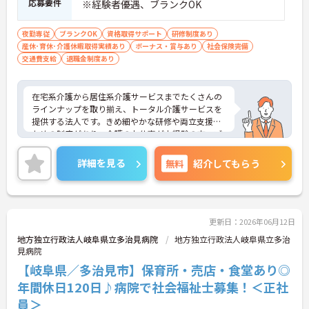
応募要件
※経験者優遇、ブランクOK
夜勤専従
ブランクOK
資格取得サポート
研修制度あり
産休･育休･介護休暇取得実績あり
ボーナス・賞与あり
社会保険完備
交通費支給
退職金制度あり
在宅系介護から居住系介護サービスまでたくさんの
ラインナップを取り揃え、トータル介護サービスを
提供する法人です。きめ細やかな研修や両立支援の
ための制度があり、介護のお仕事が未経験の方、ブ
ランクのある方、子育て中の方も安心して働ける環
境があります。ご興味ある方には、面接対策ポイン
詳細を見る
無料
紹介してもらう
トなど、さらに詳細をお話しいたしますのでお気軽
にご相談ください！
更新日：2026年06月12日
地方独立行政法人岐阜県立多治見病院
地方独立行政法人岐阜県立多治
見病院
【岐阜県／多治見市】保育所・売店・食堂あり◎
年間休日120日♪病院で社会福祉士募集！＜正社
員＞