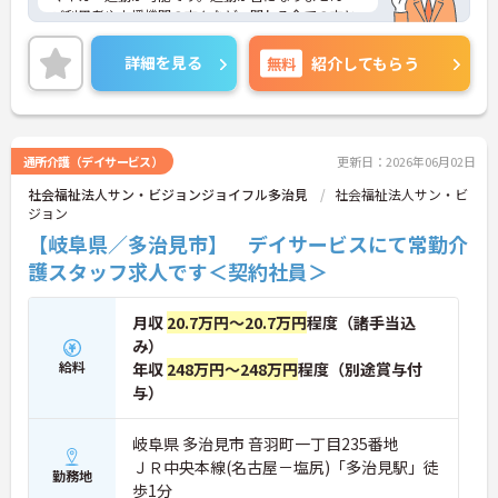
ご利用者や支援機関の方々など、関わる全ての方と
円滑にコミュニケーションを取れる方を募集してい
ます。
詳細を見る
無料
紹介してもらう
ご興味のある方には、面接対策ポイントなど、さら
に詳細をご案内しますのでお気軽にご相談くださ
い！
通所介護（デイサービス）
更新日：2026年06月02日
社会福祉法人サン・ビジョンジョイフル多治見
社会福祉法人サン・ビ
ジョン
【岐阜県／多治見市】 デイサービスにて常勤介
護スタッフ求人です＜契約社員＞
月収
20.7万円～20.7万円
程度（諸手当込
み）
給料
年収
248万円～248万円
程度（別途賞与付
与）
岐阜県 多治見市 音羽町一丁目235番地
ＪＲ中央本線(名古屋－塩尻)「多治見駅」徒
勤務地
歩1分