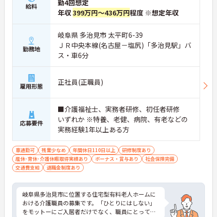
勤4回想定
給料
年収
399万円～436万円
程度 ※想定年収
岐阜県 多治見市 太平町6-39
ＪＲ中央本線(名古屋－塩尻)「多治見駅」バ
勤務地
ス・車6分
正社員(正職員)
雇用形態
■介護福祉士、実務者研修、初任者研修
いずれか ※特養、老健、病院、有老などの
応募要件
実務経験1年以上ある方
車通勤可
残業少なめ
年間休日110日以上
研修制度あり
産休･育休･介護休暇取得実績あり
ボーナス・賞与あり
社会保険完備
交通費支給
退職金制度あり
岐阜県多治見市に位置する住宅型有料老人ホームに
おける介護職員の募集です。「ひとりにはしない」
をモットーにご入居者だけでなく、職員にとっても