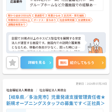
応募要件
【働きやすい休日・残業面と、長く安心して働ける
グループホームなど介護施設での経験ある
福利厚生が魅力です】
方歓迎 ※ホスピス勤務（訪問介護）や「看
・月9日公休に加え、夏季・冬季休暇各3日が確保さ
取り」が初めての方も可
駅から徒歩10分以内
車通勤可
残業少なめ
託児所・育児補助
れており（年間休日113日）、オンオフのメリハリ
年間休日110日以上
ボーナス・賞与あり
社会保険完備
交通費支給
をつけて働くことができます。
退職金制度あり
・全社平均残業月5時間程度と、業界平均を大きく
下回る少ない残業時間を実現しています
・退職金制度（勤続3年以上）・保育手当・育児短
全国で30拠点以上のホスピス型住宅を展開する安定
時間勤務・マインドフルネスプログラムなど、長期
法人が運営する施設です。施設内での訪問介護業務
的に安心して働き続けるための制度が充実していま
となるため、移動の負担が少なく、困った時にはす
す
ぐに仲間に相談できるチーム体制が魅力です。残業
は全社平均残業月5時間程度と少なく、3日以上の連
続休暇で支援金が支給される独自の制度や、美容皮
詳細を見る
無料
紹介してもらう
膚科などの割引が受けられる福利厚生も充実してい
ます。ホスピスケアが初めてでも、充実した入社時
研修と資格取得支援制度を活用し、専門性を高めな
がらご自身のキャリアアップを目指すことができま
す。ご入居者さまの生きる喜びに寄り添いながらチ
更新日：2026年07月29日
ームで協力しながらより良いケアを提供したい方に
社会福祉法人美徳会
社会福祉法人美徳会
ぴったりの環境です。
【岐阜県／多治見市】児童発達支援管理責任者★
★おすすめPOINT★
新規オープニングスタッフの募集です＜正社員＞
【「看取り・難病ケアのプロ」として成長できる環
境が整っています】