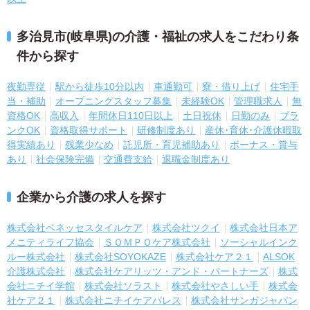
多治見市(岐阜県)の介護・福祉の求人をこだわり条
件から探す
夜勤専従
駅から徒歩10分以内
車通勤可
寮・借り上げ
住宅手
当・補助
オープニングスタッフ募集
未経験OK
管理職求人
無
資格OK
高収入
年間休日110日以上
土日祝休
日勤のみ
ブラ
ンクOK
資格取得サポート
研修制度あり
産休･育休･介護休暇取
得実績あり
残業少なめ
託児所・育児補助あり
ボーナス・賞与
あり
社会保険完備
交通費支給
退職金制度あり
企業から介護の求人を探す
株式会社ベネッセスタイルケア
株式会社ツクイ
株式会社日本ア
メニティライフ協会
ＳＯＭＰＯケア株式会社
ソーシャルインク
ルー株式会社
株式会社SOYOKAZE
株式会社ケア２１
ALSOK
介護株式会社
株式会社ケアリッツ・アンド・パートナーズ
株式
会社ニチイ学館
株式会社ソラスト
株式会社やさしい手
株式会
社ケア２１
株式会社ニチイケアパレス
株式会社サンガジャパン