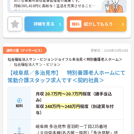
おける事業所責任者兼管理者の募集です。
月給380,410円と高給与！生活を充実させることが
できます♪
年間休日112日！メリハリのある働き方が叶います
◎
詳細を見る
無料
紹介してもらう
ご興味のある方には面接ポイントをお伝えしますの
で、お気軽にお問い合わせください！
通所介護（デイサービス）
更新日：2026年03月26日
社会福祉法人サン・ビジョンジョイフル多治見＜特別養護老人ホーム＞
社会福祉法人サン・ビジョン
【岐阜県／多治見市】 特別養護老人ホームにて
常勤介護スタッフ求人です＜契約社員＞
月収
20.7万円～20.7万円
程度（諸手当込
み）
給料
年収
248万円～248万円
程度（別途賞与付
与）
岐阜県 多治見市 音羽町一丁目235番地
ＪＲ中央本線(名古屋－塩尻)「多治見駅」徒