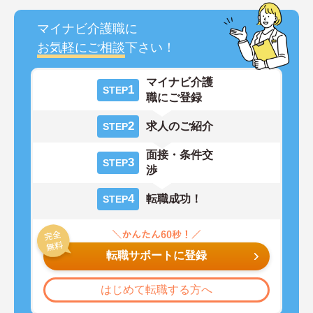
マイナビ介護職に
お気軽にご相談
下さい！
マイナビ介護
1
STEP
職にご登録
2
求人のご紹介
STEP
面接・条件交
3
STEP
渉
4
転職成功！
STEP
転職サポートに登録
はじめて転職する方へ