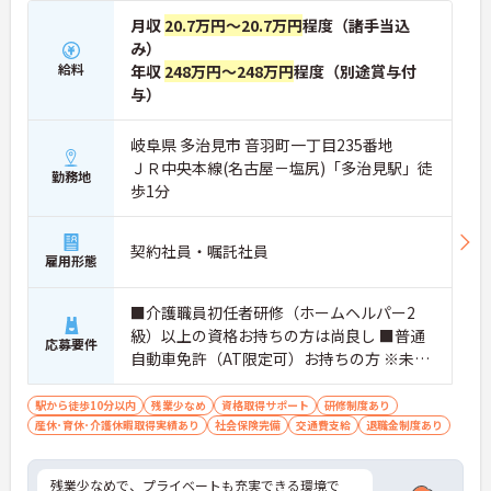
月収
20.7万円～20.7万円
程度（諸手当込
み）
給料
年収
248万円～248万円
程度（別途賞与付
与）
岐阜県 多治見市 音羽町一丁目235番地
ＪＲ中央本線(名古屋－塩尻)「多治見駅」徒
勤務地
歩1分
契約社員・嘱託社員
雇用形態
■介護職員初任者研修（ホームヘルパー2
級）以上の資格お持ちの方は尚良し ■普通
応募要件
自動車免許（AT限定可）お持ちの方 ※未経
験者、無資格者応相談
駅から徒歩10分以内
残業少なめ
資格取得サポート
研修制度あり
産休･育休･介護休暇取得実績あり
社会保険完備
交通費支給
退職金制度あり
残業少なめで、プライベートも充実できる環境で