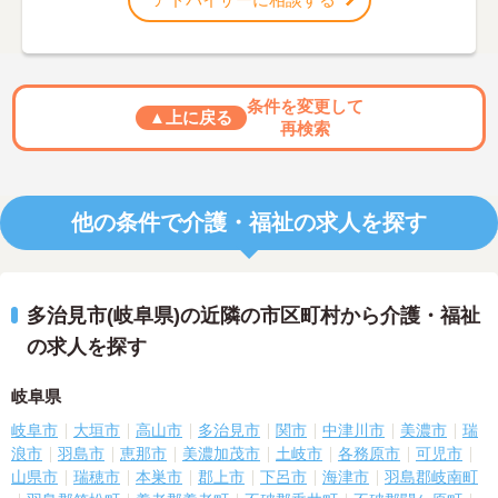
条件を変更して
▲上に戻る
再検索
他の条件で介護・福祉の求人を探す
多治見市(岐阜県)の近隣の市区町村から介護・福祉
の求人を探す
岐阜県
岐阜市
大垣市
高山市
多治見市
関市
中津川市
美濃市
瑞
浪市
羽島市
恵那市
美濃加茂市
土岐市
各務原市
可児市
山県市
瑞穂市
本巣市
郡上市
下呂市
海津市
羽島郡岐南町