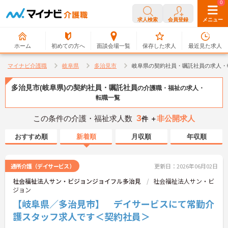
0
0
求人検索
会員登録
メニュー
ホーム
初めての方へ
面談会場一覧
保存した求人
最近見た求人
マイナビ介護職
岐阜県
多治見市
岐阜県の契約社員・嘱託社員の求人・
多治見市(岐阜県)の契約社員・嘱託社員
の介護職・福祉の求人・
転職一覧
3
この条件の介護・福祉求人数
非公開求人
件 ＋
おすすめ順
新着順
月収順
年収順
通所介護（デイサービス）
更新日：2026年06月02日
社会福祉法人サン・ビジョンジョイフル多治見
社会福祉法人サン・ビ
ジョン
【岐阜県／多治見市】 デイサービスにて常勤介
護スタッフ求人です＜契約社員＞