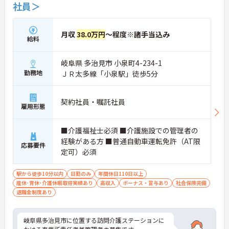
社員＞
月収
38.0万円
～程度※諸手当込み
給料
岐阜県 多治見市 小泉町4-234-1
勤務地
ＪＲ太多線「小泉駅」徒歩5分
契約社員・嘱託社員
雇用形態
■介護福祉士必須 ■介護施設での管理者の
経験がある方 ■普通自動車運転免許（AT限
応募要件
定可）必須
駅から徒歩10分以内
日勤のみ
年間休日110日以上
産休･育休･介護休暇取得実績あり
高収入
ボーナス・賞与あり
社会保険完備
退職金制度あり
岐阜県多治見市に位置する訪問介護ステーションに