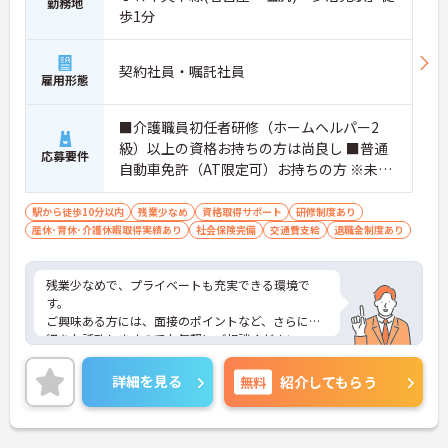
勤務地
歩1分
契約社員・嘱託社員
雇用形態
■介護職員初任者研修（ホームヘルパー2
級）以上の資格お持ちの方は尚良し ■普通
応募要件
自動車免許（AT限定可）お持ちの方 ※未経
験者、無資格者応相談
駅から徒歩10分以内
残業少なめ
資格取得サポート
研修制度あり
産休･育休･介護休暇取得実績あり
社会保険完備
交通費支給
退職金制度あり
残業少なめで、プライベートも充実できる環境で
す。
ご興味ある方には、面接のポイントなど、さらに詳
細をお話致しますのでお気軽にご相談ください。
詳細を見る
無料
紹介してもらう