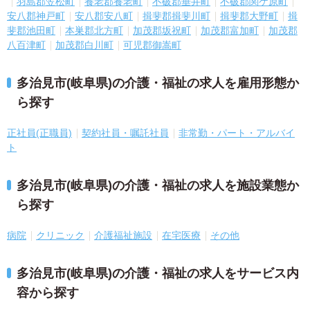
羽島郡笠松町
養老郡養老町
不破郡垂井町
不破郡関ケ原町
安八郡神戸町
安八郡安八町
揖斐郡揖斐川町
揖斐郡大野町
揖
斐郡池田町
本巣郡北方町
加茂郡坂祝町
加茂郡富加町
加茂郡
八百津町
加茂郡白川町
可児郡御嵩町
多治見市(岐阜県)の介護・福祉の求人を雇用形態か
ら探す
正社員(正職員)
契約社員・嘱託社員
非常勤・パート・アルバイ
ト
多治見市(岐阜県)の介護・福祉の求人を施設業態か
ら探す
病院
クリニック
介護福祉施設
在宅医療
その他
多治見市(岐阜県)の介護・福祉の求人をサービス内
容から探す