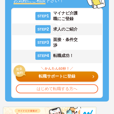
お気軽にご相談
下さい！
マイナビ介護
1
STEP
職にご登録
2
求人のご紹介
STEP
面接・条件交
3
STEP
渉
4
転職成功！
STEP
転職サポートに登録
はじめて転職する方へ