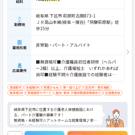
給料
岐阜県 下呂市 萩原町古関873-1
ＪＲ高山本線(岐阜－猪谷)「飛騨萩原駅」徒
勤務地
歩15分
非常勤・パート・アルバイト
雇用形態
■無資格可■介護職員初任者研修（ヘルパ
ー2級）以上、介護福祉士 いずれかあれば
応募要件
尚可■経験不問※介護施設での経験者は優
遇
車通勤可
未経験OK
残業少なめ
寮・借り上げ
託児所・育児補助
無資格OK
資格取得サポート
産休･育休･介護休暇取得実績あり
交通費支給
岐阜県下呂市に位置する介護老人保健施設におけ
る、パート介護職の募集です！
無資格・未経験可☆アットホームな就業環境♪安心
して働いていただけます♪
ご興味ある方には、面接対策ポイントなど、さらに