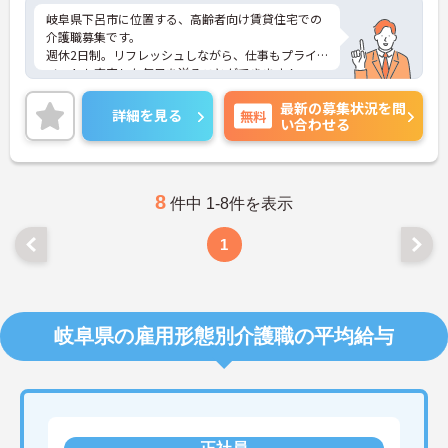
岐阜県下呂市に位置する、高齢者向け賃貸住宅での
介護職募集です。
週休2日制。リフレッシュしながら、仕事もプライ
ベートも充実した毎日を送ることができます！
資格や実務経験はなくてもOK！現場で働きながら経
最新の募集状況を問
験を積んでいくことができます。
詳細を見る
無料
い合わせる
ご興味ある方には、面接対策ポイントなど、さらに
詳細をお話しいたしますのでお気軽にご相談くださ
い。
8
件中 1-8件を表示
1
岐阜県の雇用形態別介護職の平均給与