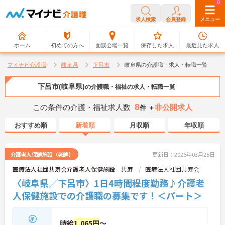
0
0
求人検索
会員登録
メニュー
ホーム
初めての方へ
面談会場一覧
保存した求人
最近見た求人
マイナビ介護職
岐阜県
下呂市
岐阜県の介護職・求人・転職一覧
下呂市(岐阜県)
の介護職・福祉の求人・転職一覧
8
この条件の介護・福祉求人数
非公開求人
件 ＋
おすすめ順
新着順
月収順
年収順
介護老人保健施設（老健）
更新日：2026年03月25日
医療法人社団共寿会介護老人保健施設 共寿
医療法人社団共寿会
〈岐阜県／下呂市〉1日4時間程度勤務♪介護老
人保健施設での介護職の募集です！＜パート＞
時給
1,065円
～