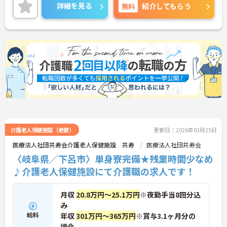
詳細をお話しいたしますのでお気軽にご相談くださ
詳細を見る
無料
紹介してもらう
い。
介護老人保健施設（老健）
更新日：2026年03月25日
医療法人社団共寿会介護老人保健施設 共寿
医療法人社団共寿会
〈岐阜県／下呂市〉単身寮完備★残業時間少なめ
♪介護老人保健施設にて介護職の求人です！
月収
20.8万円～25.1万円
※夜勤手当8回分込
み
給料
年収
301万円～365万円
※賞与3.1ヶ月分の
場合