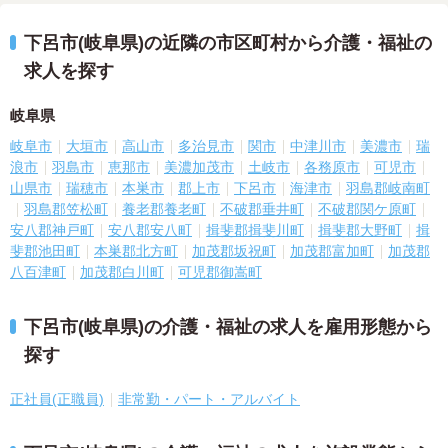
下呂市(岐阜県)の近隣の市区町村から介護・福祉の
求人を探す
岐阜県
岐阜市
大垣市
高山市
多治見市
関市
中津川市
美濃市
瑞
浪市
羽島市
恵那市
美濃加茂市
土岐市
各務原市
可児市
山県市
瑞穂市
本巣市
郡上市
下呂市
海津市
羽島郡岐南町
羽島郡笠松町
養老郡養老町
不破郡垂井町
不破郡関ケ原町
安八郡神戸町
安八郡安八町
揖斐郡揖斐川町
揖斐郡大野町
揖
斐郡池田町
本巣郡北方町
加茂郡坂祝町
加茂郡富加町
加茂郡
八百津町
加茂郡白川町
可児郡御嵩町
下呂市(岐阜県)の介護・福祉の求人を雇用形態から
探す
正社員(正職員)
非常勤・パート・アルバイト