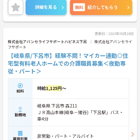
詳細をお話しいたしますのでお気軽にご相談くださ
詳細を見る
無料
紹介してもらう
い！
更新日：2025年05月28日
株式会社アバンセライフサポートハピネス下呂
株式会社アバンセライ
フサポート
【岐阜県/下呂市】経験不問！マイカー通勤◎住
宅型有料老人ホームでの介護職員募集＜夜勤専
従・パート＞
時給
1,125円
～
給料
岐阜県 下呂市 森211
ＪＲ高山本線(岐阜－猪谷)「下呂駅」バス・
勤務地
車4分
非常勤・パート・アルバイト
雇用形態