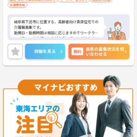
交通費支給
岐阜県下呂市に位置する、高齢者向け賃貸住宅での
介護職募集です。
勤務日・勤務時間は相談に応じますのでワークライ
フバランスを大切にしながら働いていただけます。
資格や実務経験はなくてもOK！現場で働きながら経
最新の募集状況を問
験を積んでいくことができます。
詳細を見る
無料
い合わせる
ご興味ある方には、面接対策ポイントなど、さらに
詳細をお話しいたしますのでお気軽にご相談くださ
い。