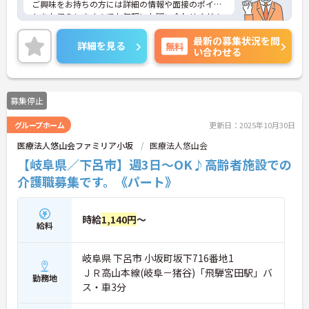
ご興味をお持ちの方には詳細の情報や面接のポイン
トをお伝えしますのでお気軽にお問い合わせくださ
いませ。
最新の募集状況を問
詳細を見る
無料
い合わせる
募集停止
グループホーム
更新日：2025年10月30日
医療法人悠山会ファミリア小坂
医療法人悠山会
【岐阜県／下呂市】週3日～OK♪高齢者施設での
介護職募集です。《パート》
時給
1,140円
～
給料
岐阜県 下呂市 小坂町坂下716番地1
ＪＲ高山本線(岐阜－猪谷)「飛騨宮田駅」バ
勤務地
ス・車3分