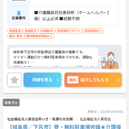
■介護職員初任者研修（ホームヘルパー2
応募要件
級）以上必須 ■経験不問
夜勤専従
車通勤可
未経験OK
資格取得サポート
研修制度あり
産休･育休･介護休暇取得実績あり
岐阜県下呂市の夜勤専従介護職員の募集です。
マイカー通勤◎かつ無料駐車場ありのため、通勤も
快適楽々！
時間外勤務なしのため、プライベートの予定も立て
やすい！
ご興味のある方はご面接のポイントをお伝えいたし
詳細を見る
無料
紹介してもらう
ますので、お気軽にご相談ください。
募集停止
更新日：2026年04月06日
社会福祉法人髙佳会粋いき・馬瀬の元気館
社会福祉法人髙佳会
【岐阜県／下呂市】寮・無料駐車場完備★介護複