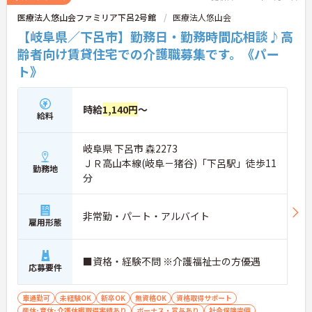
医療法人悠山会ファミリア下呂2号館
医療法人悠山会
【岐阜県／下呂市】勤務日・勤務時間応相談♪高
齢者向け賃貸住宅での介護職募集です。《パー
ト》
時給
1,140円
～
給料
岐阜県 下呂市 森2273
ＪＲ高山本線(岐阜－猪谷)「下呂駅」徒歩11
勤務地
分
非常勤・パート・アルバイト
雇用形態
■資格・経験不問 ※介護福祉士の方優遇
応募要件
車通勤可
未経験OK
新卒OK
無資格OK
資格取得サポート
産休･育休･介護休暇取得実績あり
ボーナス・賞与あり
社会保険完備