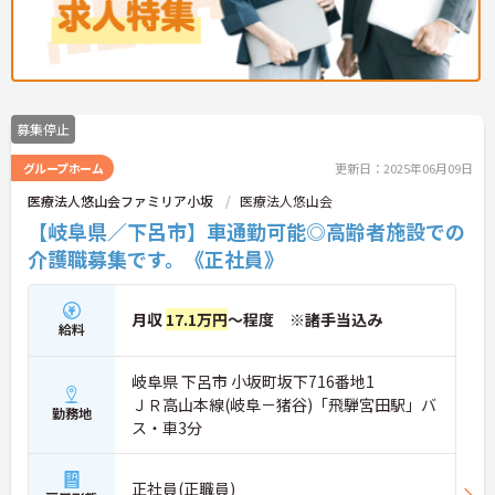
募集停止
グループホーム
更新日：2025年06月09日
医療法人悠山会ファミリア小坂
医療法人悠山会
【岐阜県／下呂市】車通勤可能◎高齢者施設での
介護職募集です。《正社員》
月収
17.1万円
～程度 ※諸手当込み
給料
岐阜県 下呂市 小坂町坂下716番地1
ＪＲ高山本線(岐阜－猪谷)「飛騨宮田駅」バ
勤務地
ス・車3分
正社員(正職員)