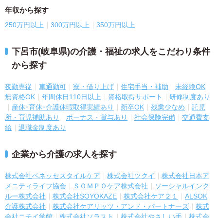
年収から探す
250万円以上
300万円以上
350万円以上
下呂市(岐阜県)の介護・福祉の求人をこだわり条件
から探す
夜勤専従
車通勤可
寮・借り上げ
住宅手当・補助
未経験OK
無資格OK
年間休日110日以上
資格取得サポート
研修制度あり
産休･育休･介護休暇取得実績あり
新卒OK
残業少なめ
託児
所・育児補助あり
ボーナス・賞与あり
社会保険完備
交通費支
給
退職金制度あり
企業から介護の求人を探す
株式会社ベネッセスタイルケア
株式会社ツクイ
株式会社日本ア
メニティライフ協会
ＳＯＭＰＯケア株式会社
ソーシャルインク
ルー株式会社
株式会社SOYOKAZE
株式会社ケア２１
ALSOK
介護株式会社
株式会社ケアリッツ・アンド・パートナーズ
株式
会社ニチイ学館
株式会社ソラスト
株式会社やさしい手
株式会