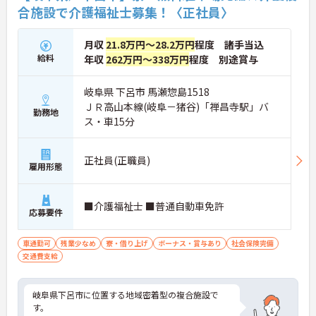
合施設で介護福祉士募集！〈正社員〉
月収
21.8万円～28.2万円
程度 諸手当込
給料
年収
262万円～338万円
程度 別途賞与
岐阜県 下呂市 馬瀬惣島1518
ＪＲ高山本線(岐阜－猪谷)「禅昌寺駅」バ
勤務地
ス・車15分
正社員(正職員)
雇用形態
■介護福祉士 ■普通自動車免許
応募要件
車通勤可
残業少なめ
寮・借り上げ
ボーナス・賞与あり
社会保険完備
交通費支給
岐阜県下呂市に位置する地域密着型の複合施設で
す。