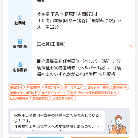
岐阜県 下呂市 萩原町古関873-1
ＪＲ高山本線(岐阜－猪谷)「飛騨萩原駅」バ
勤務地
ス・車12分
正社員(正職員)
雇用形態
■介護職員初任者研修（ヘルパー2級）、介
護福祉士実務者研修（ヘルパー1級）、介護
応募要件
福祉士のいずれかがあれば尚可 ※無資格・
未経験相談可
車通勤可
未経験OK
残業少なめ
寮・借り上げ
住宅手当・補助
無資格OK
年間休日110日以上
資格取得サポート
産休･育休･介護休暇取得実績あり
社会保険完備
交通費支給
退職金制度あり
家族手当や住宅手当等の各種手当てが充実している
求人です。
介護福祉士を目指す人への支援制度もあるので、ス
キルアップを目指すことも出来ます！
ご興味ある方には、面接対策ポイントなど、さらに