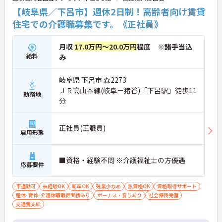
【岐阜県／下呂市】週休2日制！高齢者向け賃貸
住宅での介護職募集です。《正社員》
月収
17.0万円～20.0万円
程度 ※諸手当込
給料
み
岐阜県 下呂市 森2273
ＪＲ高山本線(岐阜－猪谷)「下呂駅」徒歩11
勤務地
分
正社員(正職員)
雇用形態
■資格・経験不問 ※介護福祉士の方優遇
応募要件
車通勤可
未経験OK
新卒OK
残業少なめ
無資格OK
資格取得サポート
産休･育休･介護休暇取得実績あり
ボーナス・賞与あり
社会保険完備
交通費支給