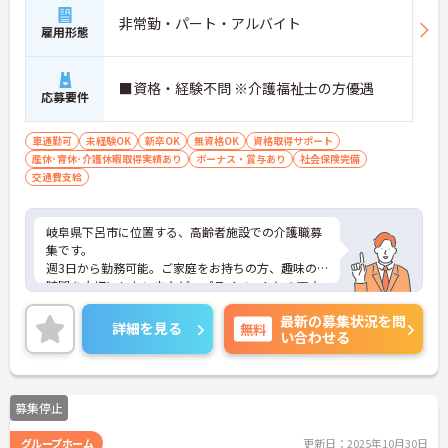
非常勤・パート・アルバイト
雇用形態
■資格・経験不問 ※介護福祉士の方優遇
応募要件
車通勤可
未経験OK
新卒OK
無資格OK
資格取得サポート
産休･育休･介護休暇取得実績あり
ボーナス・賞与あり
社会保険完備
交通費支給
岐阜県下呂市に位置する、高齢者施設での介護職募
集です。
週3日から勤務可能。ご家庭をお持ちの方、趣味の
時間を大切にしたい方など、プライベートとの両立
を重視する方も安心です。
最新の募集状況を問
資格や実務経験はなくてもOK！現場で働きながら経
詳細を見る
無料
い合わせる
験を積んでいくことができます。
ご興味ある方には、面接対策ポイントなど、さらに
詳細をお話しいたしますのでお気軽にご相談くださ
い。
募集停止
グループホーム
更新日：2025年10月30日