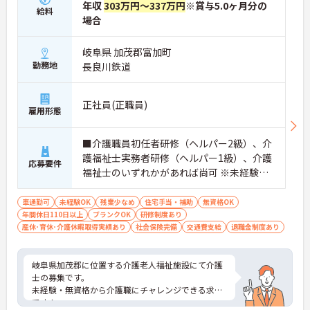
年収
303万円～337万円
※賞与5.0ヶ月分の
給料
場合
岐阜県 加茂郡富加町
勤務地
長良川鉄道
正社員(正職員)
雇用形態
■介護職員初任者研修（ヘルパー2級）、介
護福祉士実務者研修（ヘルパー1級）、介護
応募要件
福祉士のいずれかがあれば尚可 ※未経験、
無資格相談可
車通勤可
未経験OK
残業少なめ
住宅手当・補助
無資格OK
年間休日110日以上
ブランクOK
研修制度あり
産休･育休･介護休暇取得実績あり
社会保険完備
交通費支給
退職金制度あり
岐阜県加茂郡に位置する介護老人福祉施設にて介護
士の募集です。
未経験・無資格から介護職にチャレンジできる求人
です！