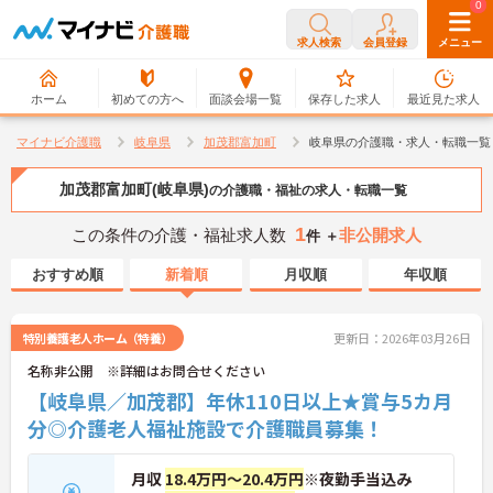
0
0
求人検索
会員登録
メニュー
ホーム
初めての方へ
面談会場一覧
保存した求人
最近見た求人
マイナビ介護職
岐阜県
加茂郡富加町
岐阜県の介護職・求人・転職一覧
加茂郡富加町(岐阜県)
の介護職・福祉の求人・転職一覧
1
この条件の介護・福祉求人数
非公開求人
件 ＋
おすすめ順
新着順
月収順
年収順
特別養護老人ホーム（特養）
更新日：2026年03月26日
名称非公開 ※詳細はお問合せください
【岐阜県／加茂郡】年休110日以上★賞与5カ月
分◎介護老人福祉施設で介護職員募集！
月収
18.4万円～20.4万円
※夜勤手当込み