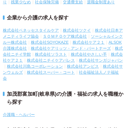
り
残業少なめ
社会保険完備
交通費支給
退職金制度あり
企業から介護の求人を探す
株式会社ベネッセスタイルケア
株式会社ツクイ
株式会社日本ア
メニティライフ協会
ＳＯＭＰＯケア株式会社
ソーシャルインク
ルー株式会社
株式会社SOYOKAZE
株式会社ケア２１
ALSOK
介護株式会社
株式会社ケアリッツ・アンド・パートナーズ
株式
会社ニチイ学館
株式会社ソラスト
株式会社やさしい手
株式会
社ケア２１
株式会社ニチイケアパレス
株式会社サンガジャパン
株式会社川島コーポレーション
株式会社アンビス
株式会社サ
ンウェルズ
株式会社スーパー・コート
社会福祉法人ノテ福祉
会
加茂郡富加町(岐阜県)の介護・福祉の求人を職種か
ら探す
介護職・ヘルパー