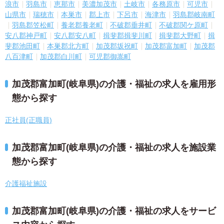
浪市
羽島市
恵那市
美濃加茂市
土岐市
各務原市
可児市
山県市
瑞穂市
本巣市
郡上市
下呂市
海津市
羽島郡岐南町
羽島郡笠松町
養老郡養老町
不破郡垂井町
不破郡関ケ原町
安八郡神戸町
安八郡安八町
揖斐郡揖斐川町
揖斐郡大野町
揖
斐郡池田町
本巣郡北方町
加茂郡坂祝町
加茂郡富加町
加茂郡
八百津町
加茂郡白川町
可児郡御嵩町
加茂郡富加町(岐阜県)の介護・福祉の求人を雇用形
態から探す
正社員(正職員)
加茂郡富加町(岐阜県)の介護・福祉の求人を施設業
態から探す
介護福祉施設
加茂郡富加町(岐阜県)の介護・福祉の求人をサービ