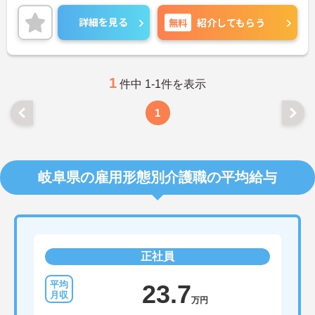
退職金手当や福利厚生がしっかりと整っているの
で、安心して就業することができます。
詳細を見る
無料
紹介してもらう
嬉しい賞与5.0か月分支給実績あり◎頑張った分だけ
評価される環境ですよ★
ご興味ある方には、面接対策ポイントなど、さらに
詳細をお話しいたしますのでお気軽にご相談くださ
い！
1
件中 1-1件を表示
1
岐阜県の雇用形態別介護職の平均給与
正社員
23.7
万円