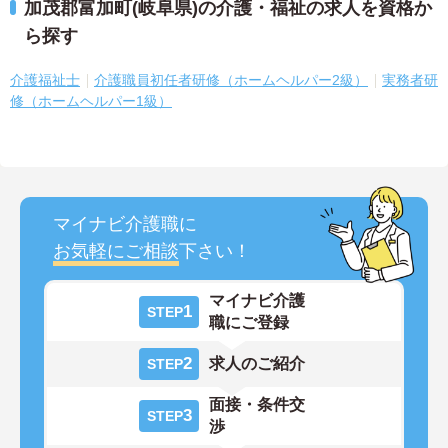
加茂郡富加町(岐阜県)の介護・福祉の求人を資格か
ら探す
介護福祉士
介護職員初任者研修（ホームヘルパー2級）
実務者研
修（ホームヘルパー1級）
マイナビ介護職に
お気軽にご相談
下さい！
マイナビ介護
1
STEP
職にご登録
2
求人のご紹介
STEP
面接・条件交
3
STEP
渉