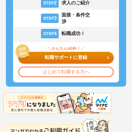
2
求人のご紹介
STEP
面接・条件交
3
STEP
渉
4
転職成功！
STEP
転職サポートに登録
はじめて転職する方へ