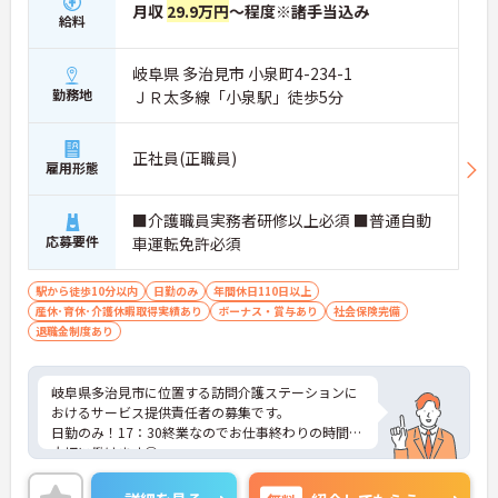
月収
29.9万円
～程度※諸手当込み
給料
岐阜県 多治見市 小泉町4-234-1
勤務地
ＪＲ太多線「小泉駅」徒歩5分
正社員(正職員)
雇用形態
■介護職員実務者研修以上必須 ■普通自動
応募要件
車運転免許必須
駅から徒歩10分以内
日勤のみ
年間休日110日以上
産休･育休･介護休暇取得実績あり
ボーナス・賞与あり
社会保険完備
退職金制度あり
岐阜県多治見市に位置する訪問介護ステーションに
おけるサービス提供責任者の募集です。
日勤のみ！17：30終業なのでお仕事終わりの時間を
大切に働けます◎
年間休日112日！メリハリのある働き方が叶います
♪