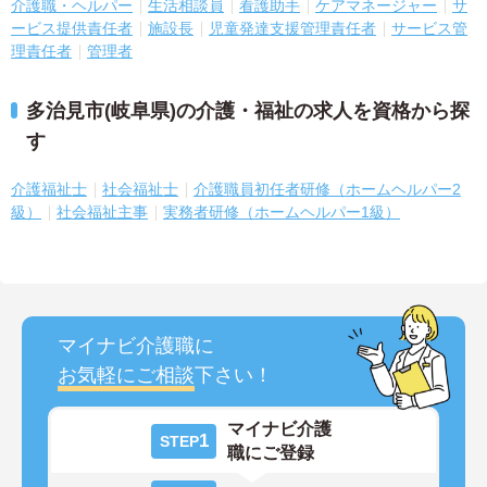
介護職・ヘルパー
生活相談員
看護助手
ケアマネージャー
サ
ービス提供責任者
施設長
児童発達支援管理責任者
サービス管
理責任者
管理者
多治見市(岐阜県)の介護・福祉の求人を資格から探
す
介護福祉士
社会福祉士
介護職員初任者研修（ホームヘルパー2
級）
社会福祉主事
実務者研修（ホームヘルパー1級）
マイナビ介護職に
お気軽にご相談
下さい！
マイナビ介護
1
STEP
職にご登録