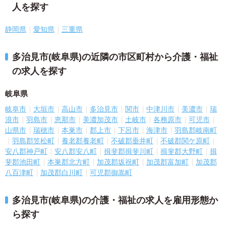
人を探す
静岡県
愛知県
三重県
多治見市(岐阜県)の近隣の市区町村から介護・福祉
の求人を探す
岐阜県
岐阜市
大垣市
高山市
多治見市
関市
中津川市
美濃市
瑞
浪市
羽島市
恵那市
美濃加茂市
土岐市
各務原市
可児市
山県市
瑞穂市
本巣市
郡上市
下呂市
海津市
羽島郡岐南町
羽島郡笠松町
養老郡養老町
不破郡垂井町
不破郡関ケ原町
安八郡神戸町
安八郡安八町
揖斐郡揖斐川町
揖斐郡大野町
揖
斐郡池田町
本巣郡北方町
加茂郡坂祝町
加茂郡富加町
加茂郡
八百津町
加茂郡白川町
可児郡御嵩町
多治見市(岐阜県)の介護・福祉の求人を雇用形態か
ら探す