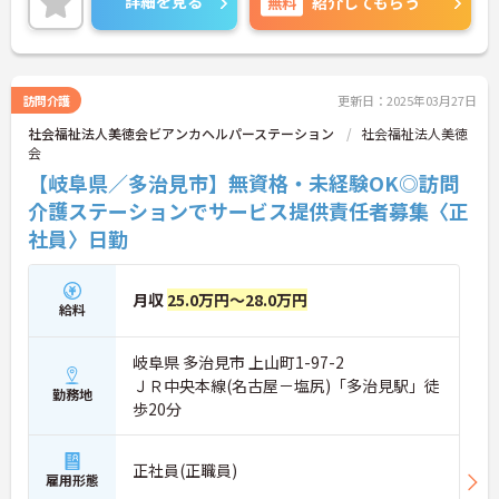
詳細を見る
無料
紹介してもらう
ご興味のある方には面接ポイントをお伝えしますの
で、お気軽にお問い合わせください！
訪問介護
更新日：2025年03月27日
社会福祉法人美徳会ビアンカヘルパーステーション
社会福祉法人美徳
会
【岐阜県／多治見市】無資格・未経験OK◎訪問
介護ステーションでサービス提供責任者募集〈正
社員〉日勤
月収
25.0万円～28.0万円
給料
岐阜県 多治見市 上山町1-97-2
ＪＲ中央本線(名古屋－塩尻)「多治見駅」徒
勤務地
歩20分
正社員(正職員)
雇用形態