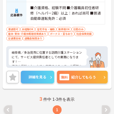
■介護資格、経験不問 ■介護職員初任者研
修（ヘルパー2級）以上：あれば尚可 ■普通
応募要件
自動車運転免許：必須
車通勤可
未経験OK
住宅手当・補助
無資格OK
日勤のみ
産休･育休･介護休暇取得実績あり
ボーナス・賞与あり
社会保険完備
交通費支給
退職金制度あり
岐阜県／多治見市に位置する訪問介護ステーション
にて、サービス提供責任者としての業務になりま
す！
資格や経験のない方でも応募できるので、介護職を
始めてみたいという方にお勧めです！日勤のみの勤
務で時間外労働も月平均1時間なので、無理なく働
詳細を見る
無料
紹介してもらう
ける環境となっております！
ご興味ある方は面接ポイントをお伝えしますので、
お気軽にお問い合わせください♪
3
件中 1-3件を表示
1