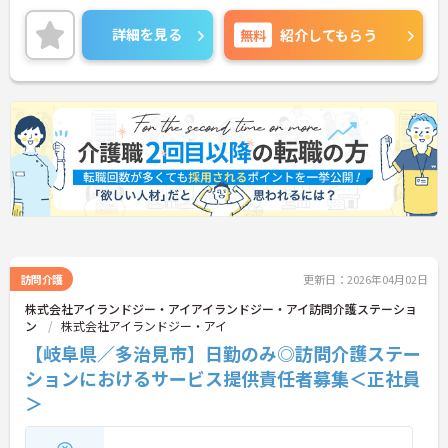
用者一人ひとりに寄り添ってサービスを提供してい
ただける方を募集しています。サービス提供責任者
詳細を見る
無料
紹介してもらう
の経験がなくスタートされた方も多数いらっしゃい
ます。
ご興味のある方には、面接対策ポイントなど、さら
に詳細をお話しいたしますのでお気軽にご相談くだ
さい！
訪問介護
更新日：2026年04月02日
株式会社アイランドジー・アイアイランドジー・アイ訪問介護ステーショ
ン
株式会社アイランドジー・アイ
【岐阜県／多治見市】日勤のみ◎訪問介護ステー
ションにおけるサービス提供責任者募集＜正社員
＞