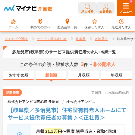
0
0
求人検索
会員登録
メニュー
ホーム
初めての方へ
面談会場一覧
保存した求人
最近見た求人
マイナビ介護職
サービス提供責任者
岐阜県
多治見市
岐阜県のサ
多治見市(岐阜県)のサービス提供責任者
の求人・転職一覧
3
この条件の介護・福祉求人数
非公開求人
件 ＋
おすすめ順
新着順
月収順
年収順
訪問看護
更新日：2026年08月06日
株式会社アンビス医心館 多治見
株式会社アンビス
【岐阜県／多治見市】住宅型有料老人ホームにて
サービス提供責任者の募集♪＜正社員＞
月収
31.5万円
～程度 諸手当込・夜勤4回想