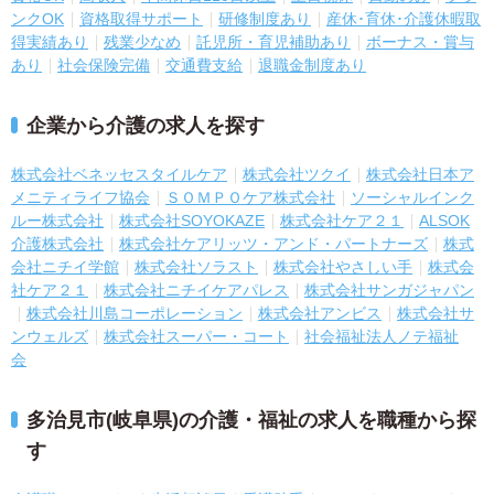
ンクOK
資格取得サポート
研修制度あり
産休･育休･介護休暇取
得実績あり
残業少なめ
託児所・育児補助あり
ボーナス・賞与
あり
社会保険完備
交通費支給
退職金制度あり
企業から介護の求人を探す
株式会社ベネッセスタイルケア
株式会社ツクイ
株式会社日本ア
メニティライフ協会
ＳＯＭＰＯケア株式会社
ソーシャルインク
ルー株式会社
株式会社SOYOKAZE
株式会社ケア２１
ALSOK
介護株式会社
株式会社ケアリッツ・アンド・パートナーズ
株式
会社ニチイ学館
株式会社ソラスト
株式会社やさしい手
株式会
社ケア２１
株式会社ニチイケアパレス
株式会社サンガジャパン
株式会社川島コーポレーション
株式会社アンビス
株式会社サ
ンウェルズ
株式会社スーパー・コート
社会福祉法人ノテ福祉
会
多治見市(岐阜県)の介護・福祉の求人を職種から探
す