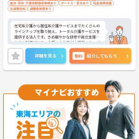
産休･育休･介護休暇取得実績あり
ボーナス・賞与あり
社会保険完備
交通費支給
退職金制度あり
在宅系介護から居住系介護サービスまでたくさんの
ラインナップを取り揃え、トータル介護サービスを
提供する法人です。きめ細やかな研修や両立支援の
ための制度があり、介護のお仕事が未経験の方、ブ
ランクのある方、子育て中の方も安心して働ける環
境があります。ご興味ある方には、面接対策ポイン
詳細を見る
無料
紹介してもらう
トなど、さらに詳細をお話しいたしますのでお気軽
にご相談ください！