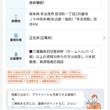
分の場合）
岐阜県 多治見市 音羽町一丁目235番地
ＪＲ中央本線(名古屋－塩尻)「多治見駅」徒
勤務地
歩4分
正社員(正職員)
雇用形態
■介護職員初任者研修（ホームヘルパー2
級）以上の資格お持ちの方は尚良し ※未経
応募要件
験者、無資格者応相談
駅から徒歩10分以内
残業少なめ
住宅手当・補助
日勤のみ
資格取得サポート
研修制度あり
産休･育休･介護休暇取得実績あり
社会保険完備
交通費支給
退職金制度あり
残業少なめで、プライベートも充実できる環境で
す。
ご興味ある方には、面接のポイントなど、さらに詳
細をお話致しますのでお気軽にご相談ください。