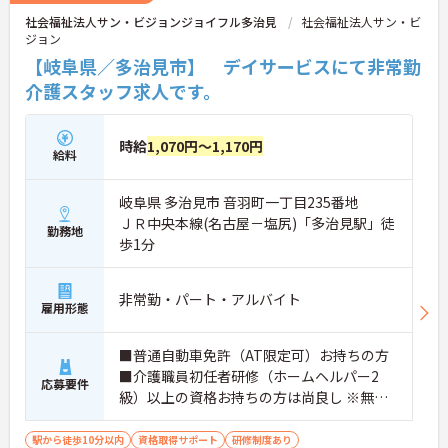
社会福祉法人サン・ビジョンジョイフル多治見
社会福祉法人サン・ビ
ジョン
【岐阜県／多治見市】 デイサービスにて非常勤
介護スタッフ求人です。
時給
1,070円～1,170円
給料
岐阜県 多治見市 音羽町一丁目235番地
ＪＲ中央本線(名古屋－塩尻)「多治見駅」徒
勤務地
歩1分
非常勤・パート・アルバイト
雇用形態
■普通自動車免許（AT限定可）お持ちの方
■介護職員初任者研修（ホームヘルパー2
応募要件
級）以上の資格お持ちの方は尚良し ※無資
格者、未経験者、ブランクのある方応相談
駅から徒歩10分以内
資格取得サポート
研修制度あり