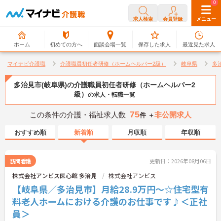
0
0
求人検索
会員登録
メニュー
ホーム
初めての方へ
面談会場一覧
保存した求人
最近見た求人
マイナビ介護職
介護職員初任者研修（ホームヘルパー2級）
岐阜県
多
多治見市(岐阜県)の介護職員初任者研修（ホームヘルパー2
級）
の求人・転職一覧
75
この条件の介護・福祉求人数
非公開求人
件 ＋
おすすめ順
新着順
月収順
年収順
訪問看護
更新日：2026年08月06日
株式会社アンビス医心館 多治見
株式会社アンビス
【岐阜県／多治見市】月給28.9万円～☆住宅型有
料老人ホームにおける介護のお仕事です♪＜正社
員＞