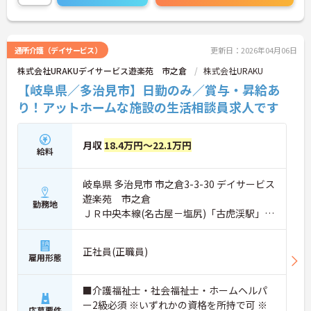
＜あふれる笑顔～慈悲の心で～＞を経営理念として
掲げており、人間関係もとても良好です。
最新の求人状況や質問につきましては、お気軽にお
通所介護（デイサービス）
更新日：2026年04月06日
問合せください。
株式会社URAKUデイサービス遊楽苑 市之倉
株式会社URAKU
【岐阜県／多治見市】日勤のみ／賞与・昇給あ
り！アットホームな施設の生活相談員求人です
月収
18.4万円～22.1万円
給料
岐阜県 多治見市 市之倉3-3-30 デイサービス
遊楽苑 市之倉
勤務地
ＪＲ中央本線(名古屋－塩尻)「古虎渓駅」バ
ス・車7分
正社員(正職員)
雇用形態
■介護福祉士・社会福祉士・ホームヘルパ
ー2級必須 ※いずれかの資格を所持で可 ※
応募要件