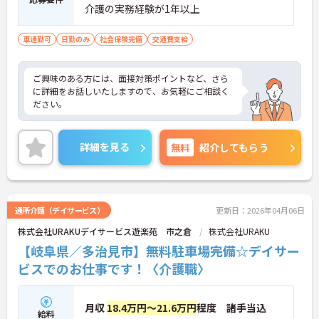
介護の実務経験が1年以上
車通勤可
日勤のみ
社会保険完備
交通費支給
ご興味のある方には、面接対策ポイントなど、さら
に詳細をお話しいたしますので、お気軽にご相談く
ださい。
詳細を見る
無料
紹介してもらう
通所介護（デイサービス）
更新日：2026年04月06日
株式会社URAKUデイサービス遊楽苑 市之倉
株式会社URAKU
【岐阜県／多治見市】無料駐車場完備☆デイサー
ビスでのお仕事です！〈介護職〉
月収
18.4万円～21.6万円
程度 諸手当込
給料