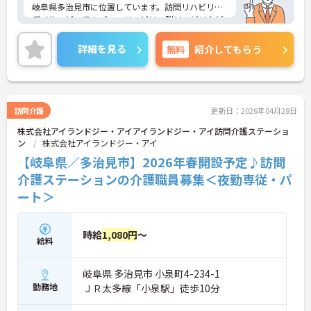
岐阜県多治見市に位置しています。訪問リハビリ・
デイサービスでのパワーリハビリ・脳リハビリなど
を組み入れたリハビリを実施されて異ます。
勤務は日勤のみ、年間休日110日、日曜日・祝日は
詳細を見る
無料
紹介してもらう
休みですので、プライベートとの両立もしやすい環
境です。ご興味のある方はお気軽にお問い合わせ下
さい。
訪問介護
更新日：2026年04月28日
株式会社アイランドジー・アイアイランドジー・アイ訪問介護ステーショ
ン
株式会社アイランドジー・アイ
【岐阜県／多治見市】2026年春開設予定♪訪問
介護ステーションの介護職員募集＜夜勤専従・パ
ート＞
時給
1,080円
～
給料
岐阜県 多治見市 小泉町4-234-1
勤務地
ＪＲ太多線「小泉駅」徒歩10分