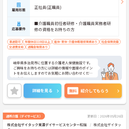
正社員(正職員)
雇用形態
■介護職員初任者研修・介護職員実務者研
応募要件
修の資格をお持ちの方
車通勤可
年間休日110日以上
産休･育休･介護休暇取得実績あり
社会保険完備
交通費支給
退職金制度あり
岐阜県多治見市に位置する介護老人保健施設です。
ご興味をお持ちの方には詳細の情報や面接のポイン
トをお伝えしますのでお気軽にお問い合わせくださ
いませ。
詳細を見る
無料
紹介してもらう
通所介護（デイサービス）
更新日：2026年05月26日
株式会社ザイタック東濃デイサービスセンター松阪
株式会社ザイタッ