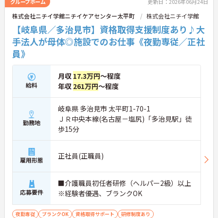
グループホーム
更新日：2026年06月24日
株式会社ニチイ学館ニチイケアセンター太平町
株式会社ニチイ学館
【岐阜県／多治見市】資格取得支援制度あり♪大
手法人が母体◎施設でのお仕事《夜勤専従／正社
員》
月収
17.3万円
～程度
給料
年収
261万円
～程度
岐阜県 多治見市 太平町1-70-1
ＪＲ中央本線(名古屋－塩尻)「多治見駅」徒
勤務地
歩15分
正社員(正職員)
雇用形態
■介護職員初任者研修（ヘルパー2級）以上
応募要件
※経験者優遇、ブランクOK
夜勤専従
ブランクOK
資格取得サポート
研修制度あり