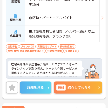
族のように温かい時間を共有できます。「流れ作業
勤務地
歩15分
ではなく、じっくりと人と向き合いたい」という方
にぴったりの環境です。
＜手厚い指導と資格支援＞入社後は2週間程度の研
非常勤・パート・アルバイト
修期間があり、先輩と一緒に業務を覚えながら、少
雇用形態
しずつ独り立ちを目指せます。また、入社後のキャ
リアアップ制度や、就業後の資格取得を積極的にサ
■介護職員初任者研修（ヘルパー2級）以上
ポートする体制が整っています。
応募要件
＜大手・日本生命グループだからこその安定感＞
※経験者優遇、ブランクOK
「全国約1,900カ所を展開し、日本生命グループに
加わった大手企業ならではのコンプライアンスと福
夜勤専従
ブランクOK
資格取得サポート
研修制度あり
利厚生の充実度が安心の決め手です。基本給に加え
産休･育休･介護休暇取得実績あり
社会保険完備
交通費支給
て最大2万円の勤続年数手当や、早朝・夜間・深夜
手当等も支給されるので頑張りが収入に直結しま
す。退職金や退職慰労金制度も整っているため、年
在宅系介護から居住系介護サービスまでたくさんの
齢を重ねても将来の不安を感じることなく、長く腰
ラインナップを取り揃え、トータル介護サービスを
を据えて働き続けられる環境です。
提供する法人です。きめ細やかな研修があり、介護
のお仕事が未経験の方、ブランクのある方も安心で
す。ご興味ある方には、面接対策ポイントなど、さ
らに詳細をお話しいたしますのでお気軽にご相談く
詳細を見る
無料
紹介してもらう
ださい！