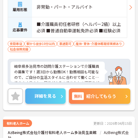
非常勤・パート・アルバイト
雇用形態
■介護職員初任者研修（ヘルパー2級）以上
応募要件
必須 ■普通自動車運転免許必須 ■経験必須
夜勤専従
駅から徒歩10分以内
車通勤可
産休･育休･介護休暇取得実績あり
社会保険完備
岐阜県多治見市の訪問介護ステーションで介護職員
の募集です！週3日から勤務OK！勤務相談も可能な
ので、ご自分の生活スタイルに合わせて働くことが
できます◎また、昇給があるのであなたの頑張りが
しっかり評価されます♪ご興味のある方は面接ポイ
ントをお伝えしますので、お気軽にご連絡くださ
詳細を見る
無料
紹介してもらう
い！
有料老人ホーム
更新日：2026年04月15日
AzBeing株式会社介護付有料老人ホーム多治見生楽館
AzBeing株式会
社