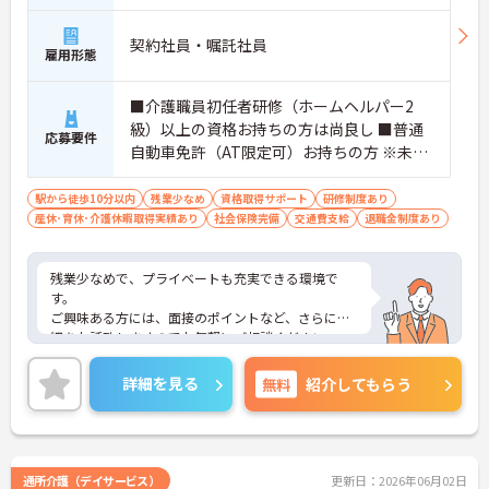
契約社員・嘱託社員
雇用形態
■介護職員初任者研修（ホームヘルパー2
級）以上の資格お持ちの方は尚良し ■普通
応募要件
自動車免許（AT限定可）お持ちの方 ※未経
験者、無資格者応相談
駅から徒歩10分以内
残業少なめ
資格取得サポート
研修制度あり
産休･育休･介護休暇取得実績あり
社会保険完備
交通費支給
退職金制度あり
残業少なめで、プライベートも充実できる環境で
す。
ご興味ある方には、面接のポイントなど、さらに詳
細をお話致しますのでお気軽にご相談ください。
詳細を見る
無料
紹介してもらう
通所介護（デイサービス）
更新日：2026年06月02日