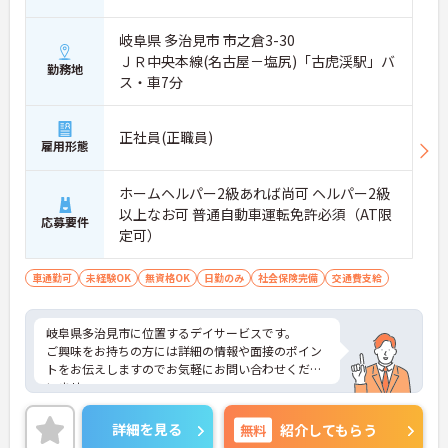
岐阜県 多治見市 市之倉3-30
ＪＲ中央本線(名古屋－塩尻)「古虎渓駅」バ
勤務地
ス・車7分
正社員(正職員)
雇用形態
ホームヘルパー2級あれば尚可 ヘルパー2級
以上なお可 普通自動車運転免許必須（AT限
応募要件
定可）
車通勤可
未経験OK
無資格OK
日勤のみ
社会保険完備
交通費支給
岐阜県多治見市に位置するデイサービスです。
ご興味をお持ちの方には詳細の情報や面接のポイン
トをお伝えしますのでお気軽にお問い合わせくださ
いませ。
詳細を見る
無料
紹介してもらう