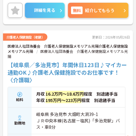
詳細を見る
無料
紹介してもらう
介護老人保健施設（老健）
更新日：2026年05月26日
医療法人社団浩養会 介護老人保健施設メモリアル光陽介護老人保健施設
メモリアル光陽
医療法人社団浩養会 介護老人保健施設メモリアル光
陽
【岐阜県／多治見市】年間休日123日♪マイカー
通勤OK♪介護老人保健施設でのお仕事です！
〈介護職〉
月収
16.2万円～18.6万円
程度 別途諸手当
給料
年収
195万円～223万円
程度 別途諸手当
岐阜県 多治見市 大畑町大洞39-1
ＪＲ中央本線(名古屋－塩尻)「多治見駅」バ
勤務地
ス・車8分