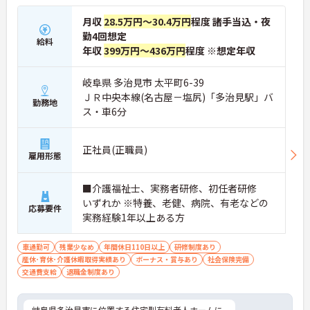
月収
28.5万円～30.4万円
程度 諸手当込・夜
勤4回想定
給料
年収
399万円～436万円
程度 ※想定年収
岐阜県 多治見市 太平町6-39
ＪＲ中央本線(名古屋－塩尻)「多治見駅」バ
勤務地
ス・車6分
正社員(正職員)
雇用形態
■介護福祉士、実務者研修、初任者研修
いずれか ※特養、老健、病院、有老などの
応募要件
実務経験1年以上ある方
車通勤可
残業少なめ
年間休日110日以上
研修制度あり
産休･育休･介護休暇取得実績あり
ボーナス・賞与あり
社会保険完備
交通費支給
退職金制度あり
岐阜県多治見市に位置する住宅型有料老人ホームに