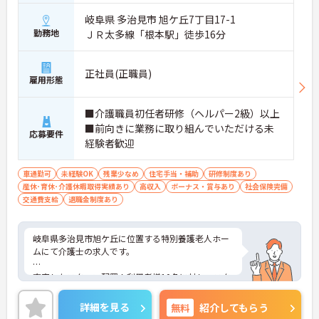
岐阜県 多治見市 旭ケ丘7丁目17-1
勤務地
ＪＲ太多線「根本駅」徒歩16分
正社員(正職員)
雇用形態
■介護職員初任者研修（ヘルパー2級）以上
■前向きに業務に取り組んでいただける未
応募要件
経験者歓迎
車通勤可
未経験OK
残業少なめ
住宅手当・補助
研修制度あり
産休･育休･介護休暇取得実績あり
高収入
ボーナス・賞与あり
社会保険完備
交通費支給
退職金制度あり
岐阜県多治見市旭ケ丘に位置する特別養護老人ホー
ムにて介護士の求人です。
充実したスタッフ配置！利用者様10名に対し、スタ
ッフ4～5名のユニット制。利用者様ひとりひとりと
しっかり向き合えます。
詳細を見る
無料
紹介してもらう