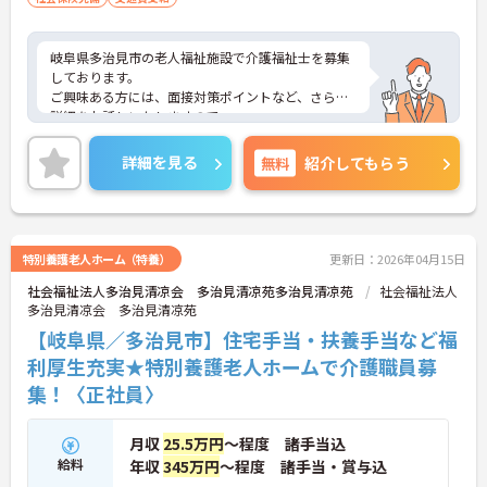
岐阜県多治見市の老人福祉施設で介護福祉士を募集
しております。
ご興味ある方には、面接対策ポイントなど、さらに
詳細をお話しいたしますので
お気軽にご相談ください。
詳細を見る
無料
紹介してもらう
特別養護老人ホーム（特養）
更新日：2026年04月15日
社会福祉法人多治見清凉会 多治見清凉苑多治見清凉苑
社会福祉法人
多治見清凉会 多治見清凉苑
【岐阜県／多治見市】住宅手当・扶養手当など福
利厚生充実★特別養護老人ホームで介護職員募
集！〈正社員〉
月収
25.5万円
～程度 諸手当込
給料
年収
345万円
～程度 諸手当・賞与込