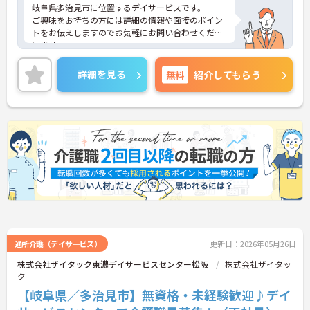
岐阜県多治見市に位置するデイサービスです。
ご興味をお持ちの方には詳細の情報や面接のポイン
トをお伝えしますのでお気軽にお問い合わせくださ
いませ。
詳細を見る
無料
紹介してもらう
通所介護（デイサービス）
更新日：2026年05月26日
株式会社ザイタック東濃デイサービスセンター松阪
株式会社ザイタッ
ク
【岐阜県／多治見市】無資格・未経験歓迎♪デイ