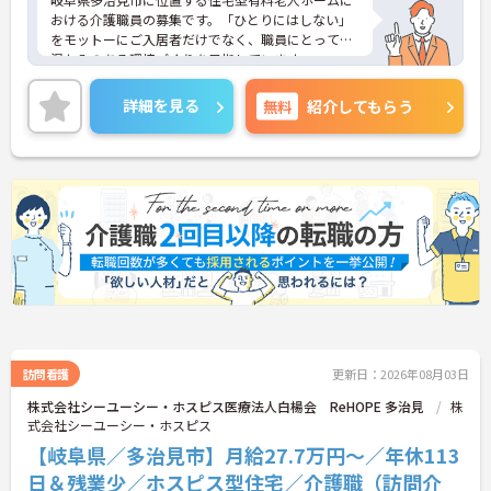
おける介護職員の募集です。「ひとりにはしない」
をモットーにご入居者だけでなく、職員にとっても
温かみのある環境づくりを目指しています。
ご利用者一人ひとりに寄り添って介護サービスを提
供していただける方を募集しています。これまでの
詳細を見る
無料
紹介してもらう
介護業務を活かしながら業務できる職場環境です。
ご興味のある方には、面接対策ポイントなど、さら
に詳細をお話しいたしますのでお気軽にご相談くだ
さい！
訪問看護
更新日：2026年08月03日
株式会社シーユーシー・ホスピス医療法人白楊会 ReHOPE 多治見
株
式会社シーユーシー・ホスピス
【岐阜県／多治見市】月給27.7万円～／年休113
日＆残業少／ホスピス型住宅／介護職（訪問介