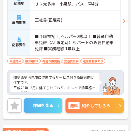
勤務地
ＪＲ太多線「小泉駅」バス・車4分
正社員(正職員)
雇用形態
■介護福祉士,ヘルパー2級以上 ■普通自動
車免許（AT限定可）※パートのみ要自動車
応募要件
免許 ■実務経験 1年以上
車通勤可
無資格OK
社会保険完備
交通費支給
退職金制度あり
岐阜県多治見市に位置するサービス付き高齢者向け
住宅です。
平成23年12月に建てられており、キレイで清潔感の
ある施設です。
ご興味のある方は是非ご応募ください。
詳細を見る
無料
紹介してもらう