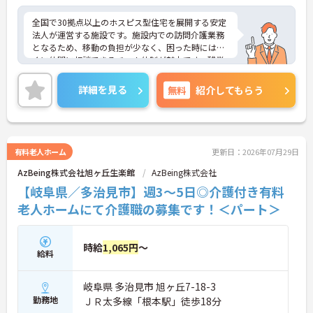
全国で30拠点以上のホスピス型住宅を展開する安定
法人が運営する施設です。施設内での訪問介護業務
となるため、移動の負担が少なく、困った時にはす
ぐに仲間に相談できるチーム体制が魅力です。残業
は全社平均残業月5時間程度と少なく、3日以上の連
続休暇で支援金が支給される独自の制度や、美容皮
詳細を見る
無料
紹介してもらう
膚科などの割引が受けられる福利厚生も充実してい
ます。ホスピスケアが初めてでも、充実した入社時
研修と資格取得支援制度を活用し、専門性を高めな
がらご自身のキャリアアップを目指すことができま
す。ご入居者さまの生きる喜びに寄り添いながらチ
有料老人ホーム
更新日：2026年07月29日
ームで協力しながらより良いケアを提供したい方に
AzBeing株式会社旭ヶ丘生楽館
AzBeing株式会社
ぴったりの環境です。
【岐阜県／多治見市】週3～5日◎介護付き有料
★おすすめPOINT★
老人ホームにて介護職の募集です！＜パート＞
【「看取り・難病ケアのプロ」として成長できる環
境が整っています】
・がん末期・神経難病の方に特化したホスピス型住
時給
1,065円
～
宅ならではの専門的なスキルを、日常業務の中で習
給料
得することができます
・入社時は先輩スタッフの同行訪問からスタートす
岐阜県 多治見市 旭ヶ丘7-18-3
るため、訪問介護未経験の方も安心して業務に慣れ
ることができます
勤務地
ＪＲ太多線「根本駅」徒歩18分
・訪問診療医と24時間連携し、チームで看取りに取