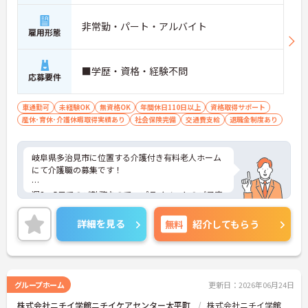
り組む体制が整っているため、「看取りのプロ」と
して他施設では得られない経験を積むことができま
非常勤・パート・アルバイト
雇用形態
す
【頑張りがしっかり給与・評価に反映される職場で
す】
■学歴・資格・経験不問
・処遇改善手当78,000円、賞与は年2回＋処遇改善
応募要件
一時金も別途支給されています。
・入社半年でリーダーを任されたスタッフの実績が
車通勤可
未経験OK
無資格OK
年間休日110日以上
資格取得サポート
あるなど、年次にかかわらず頑張りが評価され、キ
産休･育休･介護休暇取得実績あり
社会保険完備
交通費支給
退職金制度あり
ャリアアップを実現できる職場環境です
【働きやすい休日・残業面と、長く安心して働ける
福利厚生が魅力です】
岐阜県多治見市に位置する介護付き有料老人ホーム
・月9日公休に加え、夏季・冬季休暇各3日が確保さ
にて介護職の募集です！
れており（年間休日113日）、オンオフのメリハリ
をつけて働くことができます。
週3～5日でのご勤務なので、プライベートのご予定
・全社平均残業月5時間程度と、業界平均を大きく
も大切にしながらご就業いただけます。
下回る少ない残業時間を実現しています
・退職金制度（勤続3年以上）・保育手当・育児短
詳細を見る
無料
紹介してもらう
ご興味ある方には、面接対策ポイントなど、さらに
時間勤務・マインドフルネスプログラムなど、長期
詳細をお話しいたしますのでお気軽にご相談くださ
的に安心して働き続けるための制度が充実していま
い！
す
グループホーム
更新日：2026年06月24日
株式会社ニチイ学館ニチイケアセンター太平町
株式会社ニチイ学館