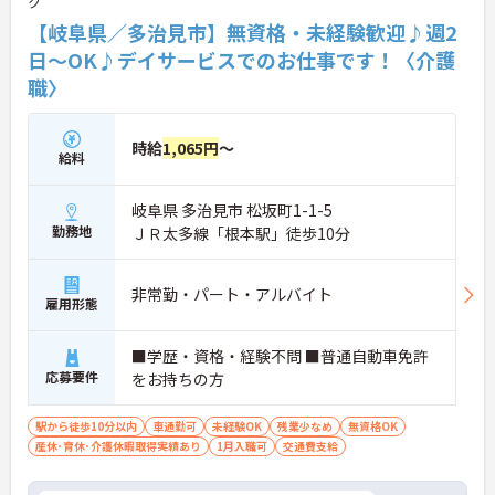
ク
【岐阜県／多治見市】無資格・未経験歓迎♪週2
日～OK♪デイサービスでのお仕事です！〈介護
職〉
時給
1,065円
～
給料
岐阜県 多治見市 松坂町1-1-5
勤務地
ＪＲ太多線「根本駅」徒歩10分
非常勤・パート・アルバイト
雇用形態
■学歴・資格・経験不問 ■普通自動車免許
応募要件
をお持ちの方
駅から徒歩10分以内
車通勤可
未経験OK
残業少なめ
無資格OK
産休･育休･介護休暇取得実績あり
1月入職可
交通費支給