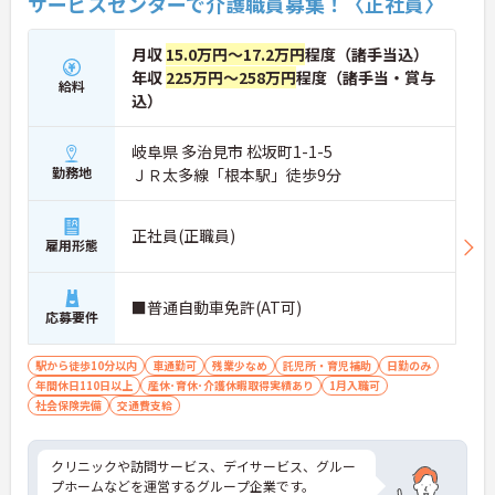
サービスセンターで介護職員募集！〈正社員〉
月収
15.0万円～17.2万円
程度（諸手当込）
年収
225万円～258万円
程度（諸手当・賞与
給料
込）
岐阜県 多治見市 松坂町1-1-5
勤務地
ＪＲ太多線「根本駅」徒歩9分
正社員(正職員)
雇用形態
■普通自動車免許(AT可)
応募要件
駅から徒歩10分以内
車通勤可
残業少なめ
託児所・育児補助
日勤のみ
年間休日110日以上
産休･育休･介護休暇取得実績あり
1月入職可
社会保険完備
交通費支給
クリニックや訪問サービス、デイサービス、グルー
プホームなどを運営するグループ企業です。