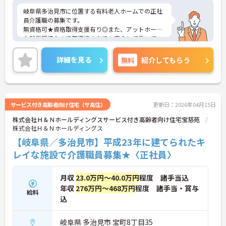
岐阜県多治見市に位置する有料老人ホームでの正社
員介護職の募集です。
無資格可★資格取得支援有り◎また、アットホーム
な就業環境なので無資格の方でも安心して働いてい
ただけます♪
ご興味をお持ちの方には詳細の情報や面接のポイン
詳細を見る
無料
紹介してもらう
トをお伝えしますのでお気軽にお問い合わせくださ
いませ。
サービス付き高齢者向け住宅（サ高住）
更新日：2026年04月15日
株式会社Ｈ＆Ｎホールディングスサービス付き高齢者向け住宅宝慈苑
株式会社Ｈ＆Ｎホールディングス
【岐阜県／多治見市】平成23年に建てられたキ
レイな施設で介護職員募集★〈正社員〉
月収
23.0万円～40.0万円
程度 諸手当込
年収
276万円～468万円
程度 諸手当・賞与
給料
込
岐阜県 多治見市 宝町8丁目35