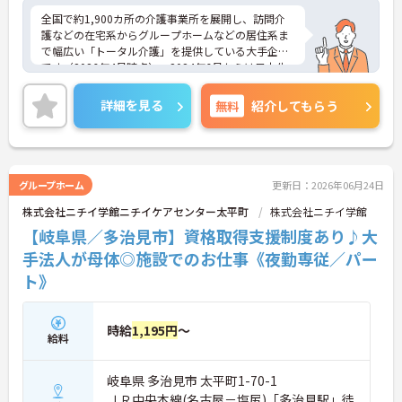
全国で約1,900カ所の介護事業所を展開し、訪問介
護などの在宅系からグループホームなどの居住系ま
で幅広い「トータル介護」を提供している大手企業
です（2026年4月時点）。2024年6月からは日本生
命グループの一員となり、さらに安定した経営基盤
のもとでお客様に安心をお届けしています。職員一
詳細を見る
無料
紹介してもらう
人ひとりの「働きやすさ」と「キャリア」を大切に
する社風が特徴です。福利厚生が非常に充実してお
り、10歳～18歳のお子様を持つ方への「子ども手
当」や、自社の企業主導型保育所を利用する際の
「保育利用手当」など、仕事と子育ての両立を強力
グループホーム
更新日：2026年06月24日
にバックアップしています。 また、資格取得を目指
株式会社ニチイ学館ニチイケアセンター太平町
株式会社ニチイ学館
せる支援制度（会社負担やキャッシュバック）が整
っており、スキルアップやキャリアアップ（サービ
【岐阜県／多治見市】資格取得支援制度あり♪大
ス提供責任者、管理者など）に向けた段階的な研修
手法人が母体◎施設でのお仕事《夜勤専従／パー
も豊富です。日々の頑張りは手当や賃金制度でしっ
ト》
かりと評価されるため、高いモチベーションを保ち
ながら長く安心して働ける環境です。
＜家庭的で温かい！少人数のグループホーム＞家庭
時給
1,195円
～
給料
的な雰囲気の中で、お一人おひとりに寄り添ったケ
アができるのが魅力です。認知症の方を対象として
いますが、介護度はお客様によって様々。食事や入
岐阜県 多治見市 太平町1-70-1
浴、排泄などの日常生活を支援しながら、まるで家
ＪＲ中央本線(名古屋－塩尻)「多治見駅」徒