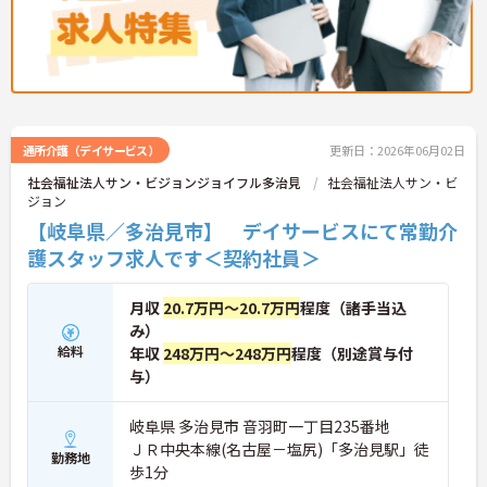
通所介護（デイサービス）
更新日：2026年06月02日
社会福祉法人サン・ビジョンジョイフル多治見
社会福祉法人サン・ビ
ジョン
【岐阜県／多治見市】 デイサービスにて常勤介
護スタッフ求人です＜契約社員＞
月収
20.7万円～20.7万円
程度（諸手当込
み）
給料
年収
248万円～248万円
程度（別途賞与付
与）
岐阜県 多治見市 音羽町一丁目235番地
ＪＲ中央本線(名古屋－塩尻)「多治見駅」徒
勤務地
歩1分