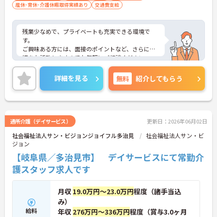
産休･育休･介護休暇取得実績あり
交通費支給
残業少なめで、プライベートも充実できる環境で
す。
ご興味ある方には、面接のポイントなど、さらに詳
細をお話致しますのでお気軽にご相談ください。
詳細を見る
無料
紹介してもらう
通所介護（デイサービス）
更新日：2026年06月02日
社会福祉法人サン・ビジョンジョイフル多治見
社会福祉法人サン・ビ
ジョン
【岐阜県／多治見市】 デイサービスにて常勤介
護スタッフ求人です
月収
19.0万円～23.0万円
程度（諸手当込
み）
給料
年収
276万円～336万円
程度（賞与3.0ヶ月