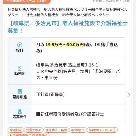
特別養護老人ホーム（特養）
更新日：2026年04月15日
社会福祉法人桔梗会 総合老人福祉施設ベルツリー総合老人福祉施設ベル
ツリー
社会福祉法人桔梗会 総合老人福祉施設ベルツリー
【岐阜県／多治見市】老人福祉施設で介護福祉士
募集！
月収
19.9万円～30.0万円
程度（※諸手当込
給料
み）
岐阜県 多治見市 脇之島町3-16-1
ＪＲ中央本線(名古屋－塩尻)「多治見駅」バ
勤務地
ス・車10分
正社員(正職員)
雇用形態
■初任者研修受講者及び介護福祉士
応募要件
車通勤可
残業少なめ
住宅手当・補助
無資格OK
年間休日110日以上
社会保険完備
交通費支給