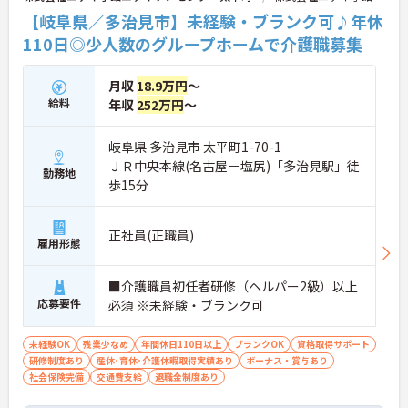
【岐阜県／多治見市】未経験・ブランク可♪年休
110日◎少人数のグループホームで介護職募集
月収
18.9万円
～
給料
年収
252万円
～
岐阜県 多治見市 太平町1-70-1
ＪＲ中央本線(名古屋－塩尻)「多治見駅」徒
勤務地
歩15分
正社員(正職員)
雇用形態
■介護職員初任者研修（ヘルパー2級）以上
応募要件
必須 ※未経験・ブランク可
未経験OK
残業少なめ
年間休日110日以上
ブランクOK
資格取得サポート
研修制度あり
産休･育休･介護休暇取得実績あり
ボーナス・賞与あり
社会保険完備
交通費支給
退職金制度あり