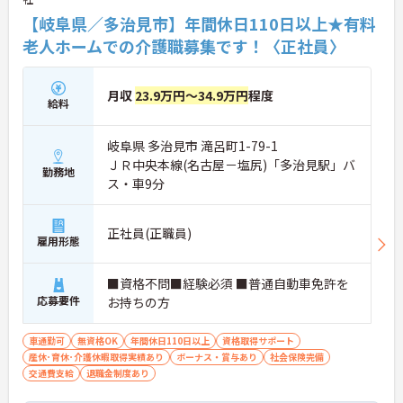
【岐阜県／多治見市】年間休日110日以上★有料
老人ホームでの介護職募集です！〈正社員〉
月収
23.9万円～34.9万円
程度
給料
岐阜県 多治見市 滝呂町1-79-1
ＪＲ中央本線(名古屋－塩尻)「多治見駅」バ
勤務地
ス・車9分
正社員(正職員)
雇用形態
■資格不問■経験必須 ■普通自動車免許を
応募要件
お持ちの方
車通勤可
無資格OK
年間休日110日以上
資格取得サポート
産休･育休･介護休暇取得実績あり
ボーナス・賞与あり
社会保険完備
交通費支給
退職金制度あり