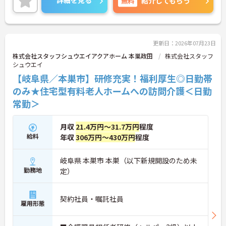
詳細を見る
無料
紹介してもらう
です。
また、福利厚生が整っており、長期的に勤務可能な
環境が整っております。ご興味をお持ちの方は、お
気軽にお問い合わせください。
更新日：2026年07月23日
株式会社スタッフシュウエイアクアホーム 本巣政田
株式会社スタッフ
シュウエイ
【岐阜県／本巣市】研修充実！福利厚生◎日勤帯
のみ★住宅型有料老人ホームへの訪問介護＜日勤
常勤＞
月収
21.4万円～31.7万円
程度
給料
年収
306万円～430万円
程度
岐阜県 本巣市 本巣（以下新規開設のため未
勤務地
定）
契約社員・嘱託社員
雇用形態