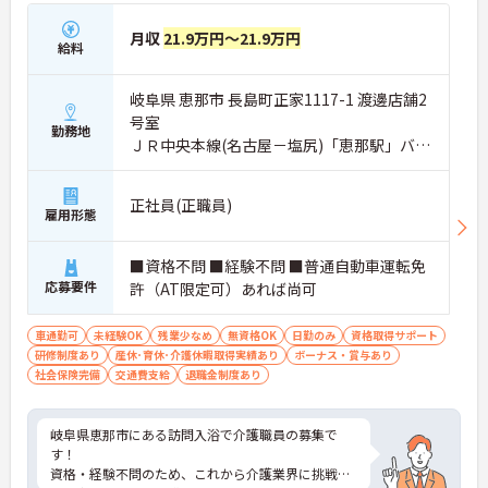
月収
21.9万円～21.9万円
給料
岐阜県 恵那市 長島町正家1117-1 渡邊店舗2
号室
勤務地
ＪＲ中央本線(名古屋－塩尻)「恵那駅」バ
ス・車5分
正社員(正職員)
雇用形態
■資格不問 ■経験不問 ■普通自動車運転免
応募要件
許（AT限定可）あれば尚可
車通勤可
未経験OK
残業少なめ
無資格OK
日勤のみ
資格取得サポート
研修制度あり
産休･育休･介護休暇取得実績あり
ボーナス・賞与あり
社会保険完備
交通費支給
退職金制度あり
岐阜県恵那市にある訪問入浴で介護職員の募集で
す！
資格・経験不問のため、これから介護業界に挑戦し