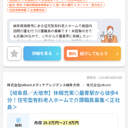
産休･育休･介護休暇取得実績あり
夏～秋入職可
ボーナス・賞与あり
社会保険完備
交通費支給
岐阜県瑞穂市にある住宅型有料老人ホームで施設内
訪問介護を行う介護職員の募集です！未経験の方で
も応募OKなので、これから介護業界に挑戦したいと
いう方にピッタリの職場です◎また、交通費支給は
もちろん、資格手当などの各種手当に加え、昇給・
賞与ありで待遇面もばっちり！あなたの頑張りがし
詳細を見る
無料
紹介してもらう
っかり評価されます♪ご興味のある方は面接ポイン
トをお伝えしますので、お気軽にご連絡ください！
更新日：2026年08月04日
株式会社rebornメディケアレジデンス岐阜大垣
株式会社reborn
【岐阜県／大垣市】休暇充実◎最寄駅から徒歩4
分！住宅型有料老人ホームで介護職員募集＜正社
員＞
月収
25.5万円～27.9万円
給料