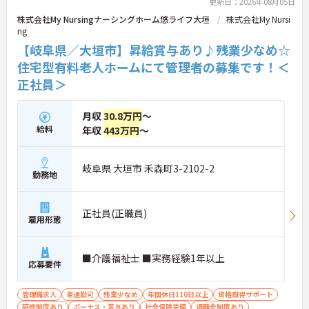
更新日：2026年08月05日
株式会社My Nursingナーシングホーム悠ライフ大垣
株式会社My Nursi
ng
【岐阜県／大垣市】昇給賞与あり♪残業少なめ☆
住宅型有料老人ホームにて管理者の募集です！＜
正社員＞
月収
30.8万円
～
給料
年収
443万円
～
岐阜県 大垣市 禾森町3-2102-2
勤務地
正社員(正職員)
雇用形態
■介護福祉士 ■実務経験1年以上
応募要件
管理職求人
車通勤可
残業少なめ
年間休日110日以上
資格取得サポート
研修制度あり
ボーナス・賞与あり
社会保険完備
退職金制度あり