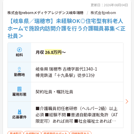
ントもお伝えしますので是非ご応募お待ちしており
更新日：2026年08月04日
ます。
株式会社rebornメディケアレジデンス岐阜瑞穂
株式会社reborn
【岐阜県／瑞穂市】未経験OK◎住宅型有料老人
ホームで施設内訪問介護を行う介護職員募集＜正
社員＞
月収
26.8万円
～
給料
岐阜県 瑞穂市 古橋字苗代1340-1
勤務地
樽見鉄道「十九条駅」徒歩13分
契約社員・嘱託社員
雇用形態
■介護職員初任者研修（ヘルパー2級）以上
必須 ■経験不問 ■普通自動車運転免許（AT
応募要件
限定可）あれば尚可 ■社会福祉士あれば尚
可
車通勤可
未経験OK
資格取得サポート
研修制度あり