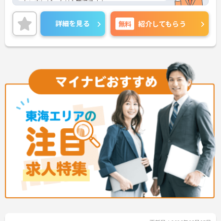
たい方にピッタリな職場です！
土日がお休みで17時半までの勤務のため、プライベ
ートの時間をしっかり確保でき、仕事との両立がし
詳細を見る
無料
紹介してもらう
やすい職場です◎
ご興味ある方は面接ポイントをお伝えしますので、
お気軽にご連絡ください。