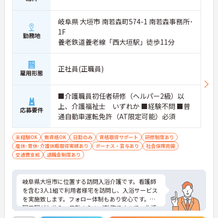
岐阜県 大垣市 南若森町574-1 南若森事務所･
1F
勤務地
養老鉄道養老線「西大垣駅」徒歩11分
正社員(正職員)
雇用形態
■介護職員初任者研修（ヘルパー2級）以
上、介護福祉士 いずれか ■経験不問 ■普
応募要件
通自動車運転免許（AT限定可能）必須
未経験OK
無資格OK
日勤のみ
資格取得サポート
研修制度あり
産休･育休･介護休暇取得実績あり
ボーナス・賞与あり
社会保険完備
交通費支給
退職金制度あり
岐阜県大垣市に位置する訪問入浴介護です。看護師
を含む3人1組で利用者様宅を訪問し、入浴サービス
を実施致します。フォロー体制もあり安心です。土
曜日曜がお休み、日勤のみのご勤務ですので、生活
リズムを整えやすく無理なくご勤務いただけます♪