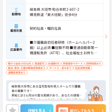
岐阜県 大垣市 和合本町2-607-2
勤務地
樽見鉄道「東大垣駅」徒歩4分
契約社員・嘱託社員
雇用形態
■介護職員初任者研修（ホームヘルパー2
級）以上必須 ■経験不問 ■普通自動車第一
応募要件
種運転免許（AT可）、社会福祉士お持ちの
方歓迎
駅から徒歩10分以内
車通勤可
未経験OK
資格取得サポート
研修制度あり
産休･育休･介護休暇取得実績あり
ボーナス・賞与あり
社会保険完備
退職金制度あり
岐阜県大垣市にある住宅型有料老人ホームで介護職
員の募集です！
昇給と計3ヵ月分の賞与実績があり、あなたの頑張
りがしっかり評価され、やりがいを持ってお仕事が
できます！
また、月9日お休みがあり、夏季休暇などの休暇も
詳細を見る
無料
紹介してもらう