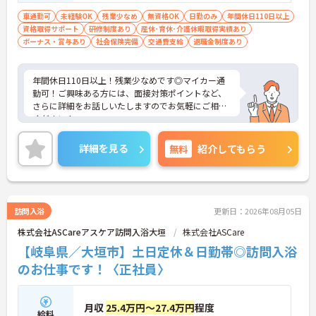
車通勤可
未経験OK
残業少なめ
無資格OK
日勤のみ
年間休日110日以上
資格取得サポート
研修制度あり
産休･育休･介護休暇取得実績あり
ボーナス・賞与あり
社会保険完備
交通費支給
退職金制度あり
年間休日110日以上！残業少なめです◎マイカー通
勤可！ご興味ある方には、面接対策ポイントなど、
さらに詳細をお話しいたしますのでお気軽にご相談
ください！
詳細を見る
無料
紹介してもらう
訪問入浴
更新日：2026年08月05日
株式会社ASCareアスケア訪問入浴大垣
株式会社ASCare
【岐阜県／大垣市】土日定休＆日勤帯◎訪問入浴
のお仕事です！〈正社員〉
月収
25.4万円～27.4万円
程度
給料