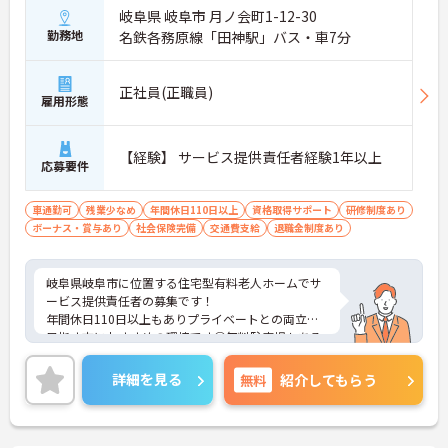
岐阜県 岐阜市 月ノ会町1-12-30
勤務地
名鉄各務原線「田神駅」バス・車7分
正社員(正職員)
雇用形態
【経験】 サービス提供責任者経験1年以上
応募要件
車通勤可
残業少なめ
年間休日110日以上
資格取得サポート
研修制度あり
ボーナス・賞与あり
社会保険完備
交通費支給
退職金制度あり
岐阜県岐阜市に位置する住宅型有料老人ホームでサ
ービス提供責任者の募集です！
年間休日110日以上もありプライベートとの両立を
目指す方におすすめの環境です◎無料駐車場もある
為マイカーでの通勤も楽々♪昇給や賞与制度があ
り、頑張りが評価されてしっかりと還元されます。
詳細を見る
無料
紹介してもらう
さらに各種手当も充実しているのは嬉しいポイント
です◎フォロー体制もあり、経験に関わらず安心し
てスタートできます。
こちらの求人にご興味がございましたら面接のポイ