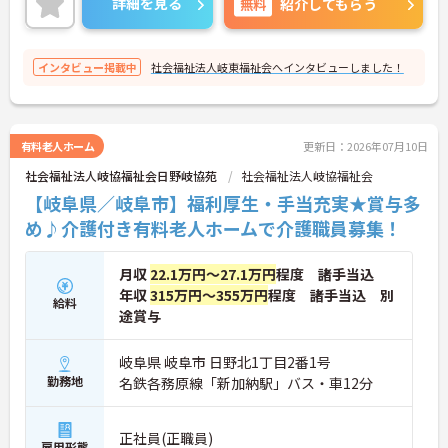
詳細を見る
無料
紹介してもらう
インタビュー掲載中
社会福祉法人岐東福祉会へインタビューしました！
有料老人ホーム
更新日：2026年07月10日
社会福祉法人岐協福祉会日野岐協苑
社会福祉法人岐協福祉会
【岐阜県／岐阜市】福利厚生・手当充実★賞与多
め♪介護付き有料老人ホームで介護職員募集！
月収
22.1万円～27.1万円
程度 諸手当込
年収
315万円～355万円
程度 諸手当込 別
給料
途賞与
岐阜県 岐阜市 日野北1丁目2番1号
勤務地
名鉄各務原線「新加納駅」バス・車12分
正社員(正職員)
雇用形態