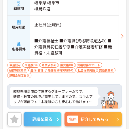
岐阜県 岐阜市
勤務地
樽見鉄道
正社員(正職員)
雇用形態
■介護福祉士 ■介護職(資格取得見込み) ■
介護職員初任者研修■介護実務者研修 ■無
応募要件
資格・未経験可
車通勤可
未経験OK
残業少なめ
無資格OK
資格取得サポート
研修制度あり
産休･育休･介護休暇取得実績あり
社会保険完備
交通費支給
退職金制度あり
岐阜県岐阜市に位置するグループホームです。
研修・教育の環境が充実していますので、スキルア
ップが可能です！未経験の方も安心して働けますよ
♪
駐車場が完備されていて、マイカー通勤が可能なた
め通勤に便利です。
詳細を見る
無料
紹介してもらう
ご興味をお持ちの方には、詳細の情報や面接のポイ
ントをお伝えしますのでお気軽にお問い合わせくだ