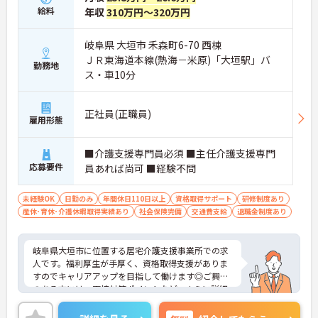
給料
年収
310万円～320万円
岐阜県 大垣市 禾森町6-70 西棟
ＪＲ東海道本線(熱海－米原)「大垣駅」バ
勤務地
ス・車10分
正社員(正職員)
雇用形態
■介護支援専門員必須 ■主任介護支援専門
応募要件
員あれば尚可 ■経験不問
未経験OK
日勤のみ
年間休日110日以上
資格取得サポート
研修制度あり
産休･育休･介護休暇取得実績あり
社会保険完備
交通費支給
退職金制度あり
岐阜県大垣市に位置する居宅介護支援事業所での求
人です。福利厚生が手厚く、資格取得支援がありま
すのでキャリアアップを目指して働けます◎ご興味
のある方には、面接対策ポイントなど、さらに詳細
をご案内しますのでお気軽にご相談ください！