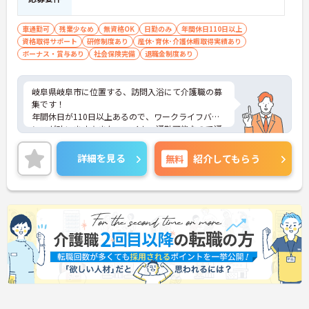
車通勤可
残業少なめ
無資格OK
日勤のみ
年間休日110日以上
資格取得サポート
研修制度あり
産休･育休･介護休暇取得実績あり
ボーナス・賞与あり
社会保険完備
退職金制度あり
岐阜県岐阜市に位置する、訪問入浴にて介護職の募
集です！
年間休日が110日以上あるので、ワークライフバラ
ンスが叶います☆また、マイカー通勤可能なので通
勤らくらくです◎
ご興味のある方には、面接対策ポイントなど、さら
詳細を見る
無料
紹介してもらう
に詳細をお話しいたしますのでお気軽にご相談くだ
さい！