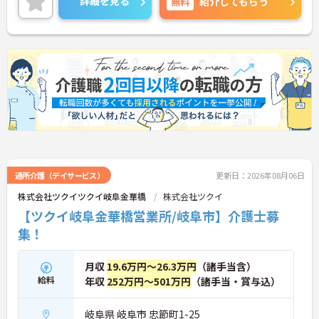
詳細を見る
無料
紹介してもらう
通所介護（デイサービス）
更新日：2026年08月06日
株式会社ツクイツクイ岐阜金華橋
株式会社ツクイ
【ツクイ岐阜金華橋営業所/岐阜市】介護士募
集！
月収
19.6万円～26.3万円
（諸手当含）
給料
年収
252万円～501万円
（諸手当・賞与込）
岐阜県 岐阜市 忠節町1-25