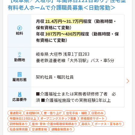
有料老人ホームで介護職員募集＜日勤常勤＞
月収
21.4万円～31.7万円
程度（勤務時間・
保有資格にて変動）
給料
年収
307万円～430万円
程度（勤務時間・保
有資格にて変動）
岐阜県 大垣市 浅草1丁目283
勤務地
養老鉄道養老線「大外羽駅」バス・車5分
契約社員・嘱託社員
雇用形態
■介護福祉士または実務者研修修了者 必
応募要件
須 ■介護福祉施設での実務経験1年以上
車通勤可
未経験OK
寮・借り上げ
住宅手当・補助
日勤のみ
年間休日110日以上
オープニングスタッフ募集
資格取得サポート
研修制度あり
産休･育休･介護休暇取得実績あり
高収入
ボーナス・賞与あり
社会保険完備
交通費支給
退職金制度あり