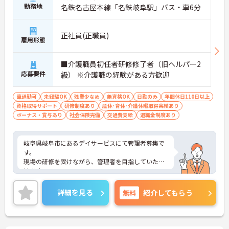
勤務地
名鉄名古屋本線「名鉄岐阜駅」バス・車6分
正社員(正職員)
雇用形態
■介護職員初任者研修修了者（旧ヘルパー2
応募要件
級） ※介護職の経験がある方歓迎
車通勤可
未経験OK
残業少なめ
無資格OK
日勤のみ
年間休日110日以上
資格取得サポート
研修制度あり
産休･育休･介護休暇取得実績あり
ボーナス・賞与あり
社会保険完備
交通費支給
退職金制度あり
岐阜県岐阜市にあるデイサービスにて管理者募集で
す。
現場の研修を受けながら、管理者を目指していただ
けます。
お休みや福利厚生も充実しておりますので、プライ
ベートも充実して過ごせます。
詳細を見る
無料
紹介してもらう
ご興味ある方は、ご連絡くださいませ。