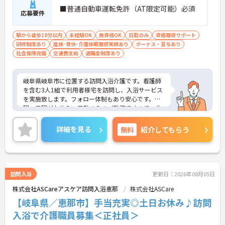
■普通自動車運転免許（AT限定可能）必須
応募要件
駅から徒歩10分以内
未経験OK
無資格OK
日勤のみ
資格取得サポート
研修制度あり
産休･育休･介護休暇取得実績あり
ボーナス・賞与あり
社会保険完備
交通費支給
退職金制度あり
岐阜県岐阜市に位置する訪問入浴介護です。看護師
を含む3人1組で利用者様宅を訪問し、入浴サービス
を実施致します。フォロー体制もあり安心です。土
曜・日曜がお休み、日勤のみのご勤務ですので、生
活リズムを整えやすく無理なくご勤務いただけます
♪
詳細を見る
無料
紹介してもらう
ご興味をお持ちの方には詳細の情報や面接のポイン
トをお伝えしますのでお気軽にお問い合わせくださ
いませ。
訪問入浴
更新日：2026年08月05日
株式会社ASCareアスケア訪問入浴恵那
株式会社ASCare
【岐阜県／恵那市】手当充実◎土日お休み♪訪問
入浴で介護職員募集＜正社員＞