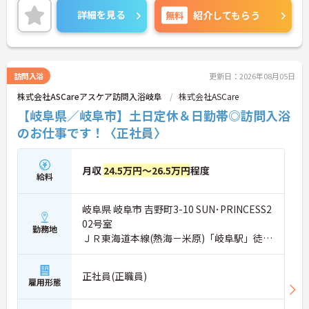
ご興味をお持ちの方には詳細の情報や面接のポイン
詳細を見る
無料
紹介してもらう
トをお伝えしますのでお気軽にお問い合わせくださ
いませ。
訪問入浴
更新日：2026年08月05日
株式会社ASCareアスケア訪問入浴岐阜
株式会社ASCare
【岐阜県／岐阜市】土日定休＆日勤帯◎訪問入浴
のお仕事です！〈正社員〉
月収
24.5万円～26.5万円
程度
給料
岐阜県 岐阜市 吉野町3-10 SUN･PRINCESS2
02号室
勤務地
ＪＲ東海道本線(熱海－米原)「岐阜駅」徒歩
8分
正社員(正職員)
雇用形態