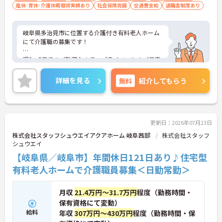
産休･育休･介護休暇取得実績あり
社会保険完備
交通費支給
退職金制度あり
岐阜県多治見市に位置する介護付き有料老人ホーム
にて介護職の募集です！
週3～5日でのご勤務なので、プライベートのご予定
も大切にしながらご就業いただけます。
詳細を見る
無料
紹介してもらう
ご興味ある方には、面接対策ポイントなど、さらに
詳細をお話しいたしますのでお気軽にご相談くださ
い！
更新日：2026年07月23日
株式会社スタッフシュウエイアクアホーム 岐阜茜部
株式会社スタッフ
シュウエイ
【岐阜県／岐阜市】年間休日121日あり♪住宅型
有料老人ホームで介護職員募集＜日勤常勤＞
月収
21.4万円～31.7万円
程度（勤務時間・
保有資格にて変動）
給料
年収
307万円～430万円
程度（勤務時間・保