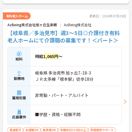
さい。
有料老人ホーム
更新日：2026年07月29日
AzBeing株式会社旭ヶ丘生楽館
AzBeing株式会社
【岐阜県／多治見市】週3～5日◎介護付き有料
老人ホームにて介護職の募集です！＜パート＞
時給
1,065円
～
給料
岐阜県 多治見市 旭ヶ丘7-18-3
勤務地
ＪＲ太多線「根本駅」徒歩18分
非常勤・パート・アルバイト
雇用形態
■学歴・資格・経験不問
応募要件
車通勤可
未経験OK
無資格OK
年間休日110日以上
資格取得サポート