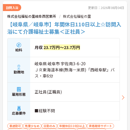
訪問入浴
更新日：2026年08月04日
株式会社福祉の里岐阜西営業所
株式会社福祉の里
【岐阜県／岐阜市】年間休日110日以上☆訪問入
浴にて介護福祉士募集＜正社員＞
月収
23.7万円～23.7万円
給料
岐阜県 岐阜市 宇佐南3-6-20
ＪＲ東海道本線(熱海－米原)「西岐阜駅」バ
勤務地
ス・車6分
正社員(正職員)
雇用形態
■経験不問
応募要件
車通勤可
残業少なめ
日勤のみ
年間休日110日以上
資格取得サポート