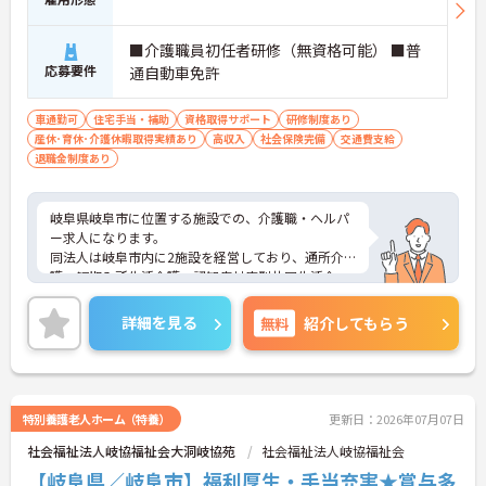
■介護職員初任者研修（無資格可能） ■普
応募要件
通自動車免許
車通勤可
住宅手当・補助
資格取得サポート
研修制度あり
産休･育休･介護休暇取得実績あり
高収入
社会保険完備
交通費支給
退職金制度あり
岐阜県岐阜市に位置する施設での、介護職・ヘルパ
ー求人になります。
同法人は岐阜市内に2施設を経営しており、通所介
護、短期入所生活介護、認知症対応型共同生活介
護、介護予防支援などの事業を展開しています。
研修も充実！安心して就業できます☆
詳細を見る
無料
紹介してもらう
旅行や新年会、歓迎会、ボーリング大会など親睦会
活動も活発で馴染みやすい職場環境です♪
法人として23年の歴史ある社会福祉法人です。
地域社会への貢献を理念としています。一緒にあた
たかい施設をつくりあげていきませんか？
特別養護老人ホーム（特養）
更新日：2026年07月07日
社会福祉法人岐協福祉会大洞岐協苑
社会福祉法人岐協福祉会
【岐阜県／岐阜市】福利厚生・手当充実★賞与多