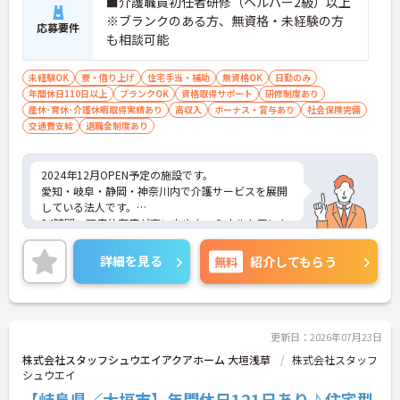
■介護職員初任者研修（ヘルパー2級）以上
※ブランクのある方、無資格・未経験の方
応募要件
も相談可能
未経験OK
寮・借り上げ
住宅手当・補助
無資格OK
日勤のみ
年間休日110日以上
ブランクOK
資格取得サポート
研修制度あり
産休･育休･介護休暇取得実績あり
高収入
ボーナス・賞与あり
社会保険完備
交通費支給
退職金制度あり
2024年12月OPEN予定の施設です。
愛知・岐阜・静岡・神奈川内で介護サービスを展開
している法人です。
24時間、医療依存度が高い方やターミナルケアにも
対応できる施設を運営しています。
ご興味をお持ちの方には詳細の情報や面接のポイン
詳細を見る
無料
紹介してもらう
トをお伝えしますのでお気軽にお問い合わせくださ
いませ。
更新日：2026年07月23日
株式会社スタッフシュウエイアクアホーム 大垣浅草
株式会社スタッフ
シュウエイ
【岐阜県／大垣市】年間休日121日あり♪住宅型