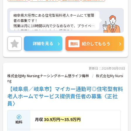
岐阜県大垣市にある住宅型有料老人ホームにて管理
者の募集です！
残業は月に10時間以内で少なめなので、プライベー
トや家庭との両立もしやすい環境です。
夏季・冬季休暇もあるため、しっかりと休んでリフ
レッシュできます◎
詳細を見る
無料
紹介してもらう
ご興味のある方には、面接対策ポイントなど、さら
に詳細をお話しいたしますのでお気軽にご相談くだ
さい！
更新日：2026年08月05日
株式会社My Nursingナーシングホーム悠ライフ梅林
株式会社My Nursi
ng
【岐阜県／岐阜市】マイカー通勤可◎住宅型有料
老人ホームでサービス提供責任者の募集〈正社
員〉
月収
30.9万円～35.9万円
給料