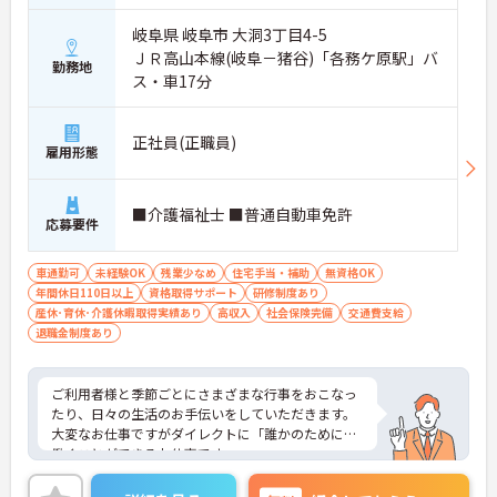
岐阜県 岐阜市 大洞3丁目4-5
ＪＲ高山本線(岐阜－猪谷)「各務ケ原駅」バ
勤務地
ス・車17分
正社員(正職員)
雇用形態
■介護福祉士 ■普通自動車免許
応募要件
車通勤可
未経験OK
残業少なめ
住宅手当・補助
無資格OK
年間休日110日以上
資格取得サポート
研修制度あり
産休･育休･介護休暇取得実績あり
高収入
社会保険完備
交通費支給
退職金制度あり
ご利用者様と季節ごとにさまざまな行事をおこなっ
たり、日々の生活のお手伝いをしていただきます。
大変なお仕事ですがダイレクトに「誰かのために」
働くことができるお仕事です。
ご興味いただいた方は、詳細等お伝えしますので、
ご連絡ください。