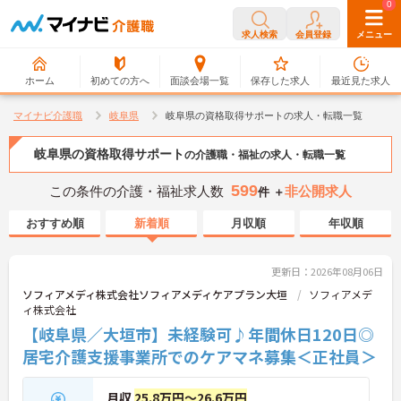
0
0
求人検索
会員登録
メニュー
ホーム
初めての方へ
面談会場一覧
保存した求人
最近見た求人
マイナビ介護職
岐阜県
岐阜県の資格取得サポートの求人・転職一覧
岐阜県の資格取得サポート
の介護職・福祉の求人・転職一覧
599
この条件の介護・福祉求人数
非公開求人
件 ＋
おすすめ順
新着順
月収順
年収順
更新日：2026年08月06日
ソフィアメディ株式会社ソフィアメディケアプラン大垣
ソフィアメデ
ィ株式会社
【岐阜県／大垣市】未経験可♪年間休日120日◎
居宅介護支援事業所でのケアマネ募集＜正社員＞
月収
25.8万円～26.6万円