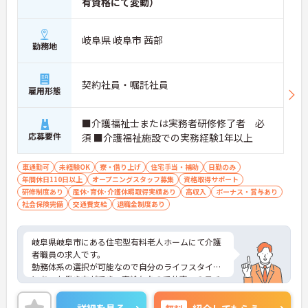
有資格にて変動）
岐阜県 岐阜市 茜部
勤務地
契約社員・嘱託社員
雇用形態
■介護福祉士または実務者研修修了者 必
応募要件
須 ■介護福祉施設での実務経験1年以上
車通勤可
未経験OK
寮・借り上げ
住宅手当・補助
日勤のみ
年間休日110日以上
オープニングスタッフ募集
資格取得サポート
研修制度あり
産休･育休･介護休暇取得実績あり
高収入
ボーナス・賞与あり
社会保険完備
交通費支給
退職金制度あり
岐阜県岐阜市にある住宅型有料老人ホームにて介護
者職員の求人です。
勤務体系の選択が可能なので自分のライフスタイル
にあった働き方ができ、高給与なので仕事へのモチ
ベーションにつながります。今後も施設を複数展開
予定なので、管理職のポストに就くチャンスも豊富