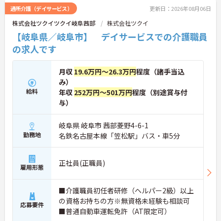
通所介護（デイサービス）
更新日：2026年08月06日
株式会社ツクイツクイ岐阜茜部
株式会社ツクイ
【岐阜県／岐阜市】 デイサービスでの介護職員
の求人です
月収
19.6万円～26.3万円
程度（諸手当込
み）
給料
年収
252万円～501万円
程度（別途賞与付
与）
岐阜県 岐阜市 茜部菱野4-6-1
勤務地
名鉄名古屋本線「笠松駅」バス・車5分
正社員(正職員)
雇用形態
■介護職員初任者研修（ヘルパー2級）以上
の資格お持ちの方※無資格未経験も相談可
応募要件
■普通自動車運転免許（AT限定可）