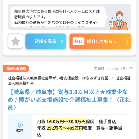
岐阜県大垣市にある住宅型有料老人ホームにて介護
者職員の求人です。
勤務体系の選択が可能なので自分のライフスタイル
にあった働き方ができ、高給与なので仕事へのモチ
ベーションにつながります。今後も施設を複数展開
予定なので、管理職のポストに就くチャンスも豊富
詳細を見る
無料
紹介してもらう
です。
また、福利厚生が整っており、長期的に勤務可能な
環境が整っております。ご興味をお持ちの方は、お
気軽にお問い合わせください。
障がい者施設
更新日：2026年07月10日
社会福祉法人岐東福祉会障がい者支援施設 はなみずき苑営
社会福祉
法人岐東福祉会
【岐阜県／岐阜市】賞与3.8カ月以上★残業少な
め♪障がい者支援施設で介護福祉士募集！〈正社
員〉
月収
16.0万円～30.0万円
程度 諸手当込
年収
252万円～495万円
程度 賞与・諸手当
給料
込