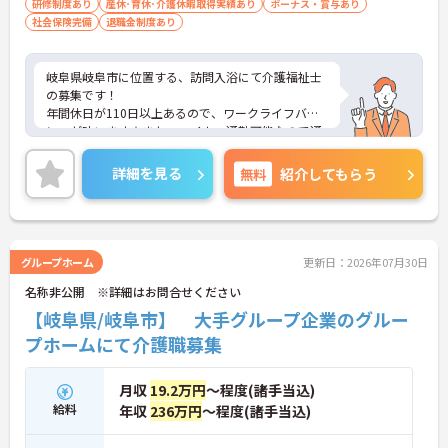
研修制度あり
産休･育休･介護休暇取得実績あり
ボーナス・賞与あり
社会保険完備
退職金制度あり
岐阜県岐阜市に位置する、訪問入浴にて介護福祉士
の募集です！
年間休日が110日以上あるので、ワークライフバラ
ンスが叶います☆また、マイカー通勤可能なので通
勤らくらくです◎
ご興味のある方には、面接対策ポイントなど、さら
詳細を見る
無料
紹介してもらう
に詳細をお話しいたしますのでお気軽にご相談くだ
さい！
グループホーム
更新日：2026年07月30日
名称非公開 ※詳細はお問合せください
【岐阜県/岐阜市】 大手グループ企業のグルー
プホームにて介護職募集
月収
19.2万円
～程度(諸手当込)
給料
年収
236万円
～程度(諸手当込)