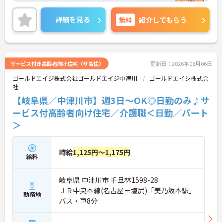
勤希望の方にもおすすめです！ご興味のある方はご
面接のポイントお伝えしますのでご気軽にお問い合
詳細を見る
無料
紹介してもらう
わせください。
サービス付き高齢者向け住宅（サ高住）
更新日：2026年08月06日
ゴールドエイジ株式会社ゴールドエイジ中津川
ゴールドエイジ株式会
社
【岐阜県／中津川市】週3日～OK◎日勤のみ♪サ
ービス付高齢者向け住宅／介護職＜日勤／パート
＞
時給
1,125円～1,175円
給料
岐阜県 中津川市 千旦林1598-28
ＪＲ中央本線(名古屋－塩尻)「美乃坂本駅」
勤務地
バス・車8分