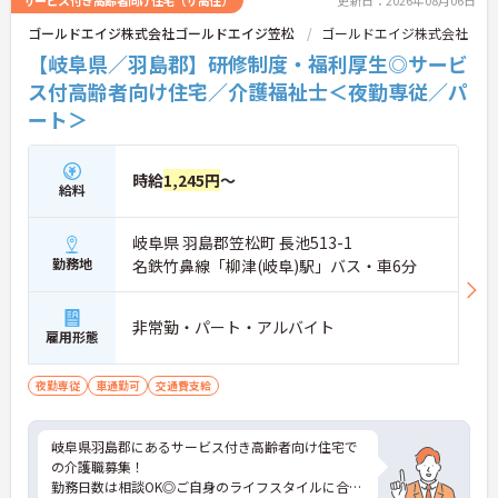
ゴールドエイジ株式会社ゴールドエイジ笠松
ゴールドエイジ株式会社
【岐阜県／羽島郡】研修制度・福利厚生◎サービ
ス付高齢者向け住宅／介護福祉士＜夜勤専従／パ
ート＞
時給
1,245円
～
給料
岐阜県 羽島郡笠松町 長池513-1
勤務地
名鉄竹鼻線「柳津(岐阜)駅」バス・車6分
非常勤・パート・アルバイト
雇用形態
夜勤専従
車通勤可
交通費支給
岐阜県羽島郡にあるサービス付き高齢者向け住宅で
の介護職募集！
勤務日数は相談OK◎ご自身のライフスタイルに合わ