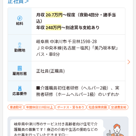
正社員＞
月収
20.7万円
～程度（夜勤4回分・諸手当
込）
給料
年収
248万円
～別途賞与支給あり
岐阜県 中津川市 千旦林1598-28
ＪＲ中央本線(名古屋－塩尻)「美乃坂本駅」
勤務地
バス・車8分
正社員(正職員)
雇用形態
■介護職員初任者研修（ヘルパー2級）、実
応募要件
務者研修（ホームヘルパー1級）のいずれか
車通勤可
年間休日110日以上
ボーナス・賞与あり
社会保険完備
交通費支給
岐阜県中津川市のサービス付き高齢者向け住宅で介
護職員の募集です！身辺の介助や生活の援助などの
お仕事を行っていただきます◎