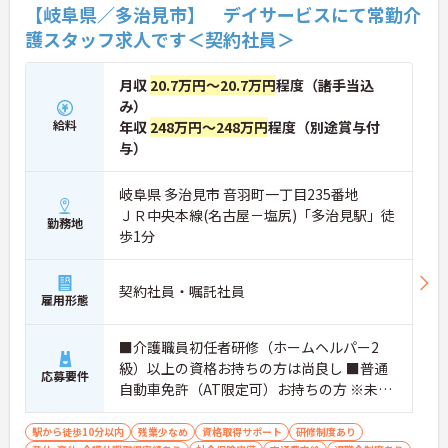
【岐阜県／多治見市】 デイサービスにて常勤介
護スタッフ求人です＜契約社員＞
月収
20.7万円～20.7万円
程度（諸手当込
み）
給料
年収
248万円～248万円
程度（別途賞与付
与）
岐阜県 多治見市 音羽町一丁目235番地
ＪＲ中央本線(名古屋－塩尻)「多治見駅」徒
勤務地
歩1分
契約社員・嘱託社員
雇用形態
■介護職員初任者研修（ホームヘルパー2
級）以上の資格お持ちの方は尚良し ■普通
応募要件
自動車免許（AT限定可）お持ちの方 ※未経
験者、無資格者応相談
駅から徒歩10分以内
残業少なめ
資格取得サポート
研修制度あり