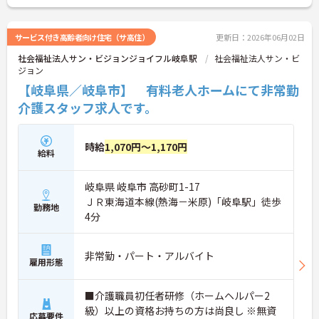
サービス付き高齢者向け住宅（サ高住）
更新日：2026年06月02日
社会福祉法人サン・ビジョンジョイフル岐阜駅
社会福祉法人サン・ビ
ジョン
【岐阜県／岐阜市】 有料老人ホームにて非常勤
介護スタッフ求人です。
時給
1,070円～1,170円
給料
岐阜県 岐阜市 高砂町1-17
ＪＲ東海道本線(熱海－米原)「岐阜駅」徒歩
勤務地
4分
非常勤・パート・アルバイト
雇用形態
■介護職員初任者研修（ホームヘルパー2
級）以上の資格お持ちの方は尚良し ※無資
応募要件