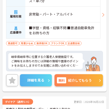
ス・車7分
非常勤・パート・アルバイト
雇用形態
■学歴・資格・経験不問 ■普通自動車免許
応募要件
をお持ちの方
車通勤可
残業少なめ
無資格OK
ブランクOK
交通費支給
岐阜県岐阜市に位置する介護老人保健施設です。
ご興味をお持ちの方には詳細の情報や面接のポイン
トをお伝えしますのでお気軽にお問い合わせくださ
いませ。
詳細を見る
無料
紹介してもらう
デイケア（通所リハ）
更新日：2026年06月22日
医療法人和光会寺田ガーデン
医療法人和光会