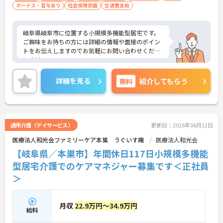
ボーナス・賞与あり
社会保険完備
交通費支給
岐阜県岐阜市に位置する小規模多機能型居宅です。
ご興味をお持ちの方には詳細の情報や面接のポイン
トをお伝えしますのでお気軽にお問い合わせくださ
いませ。
詳細を見る
無料
紹介してもらう
通所介護（デイサービス）
更新日：2026年06月22日
医療法人和光会ファミリーケア本巣 うぐいす庵
医療法人和光会
【岐阜県／本巣市】年間休日117日小規模多機能
型居宅介護でのケアマネジャー募集です＜正社員
＞
月収
22.9万円～34.9万円
給料