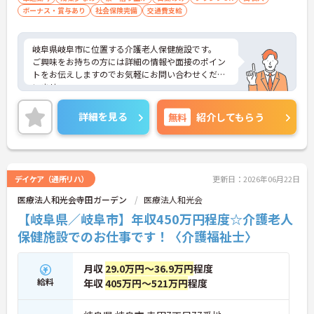
ボーナス・賞与あり
社会保険完備
交通費支給
岐阜県岐阜市に位置する介護老人保健施設です。
ご興味をお持ちの方には詳細の情報や面接のポイン
トをお伝えしますのでお気軽にお問い合わせくださ
いませ。
詳細を見る
無料
紹介してもらう
デイケア（通所リハ）
更新日：2026年06月22日
医療法人和光会寺田ガーデン
医療法人和光会
【岐阜県／岐阜市】年収450万円程度☆介護老人
保健施設でのお仕事です！〈介護福祉士〉
月収
29.0万円～36.9万円
程度
給料
年収
405万円～521万円
程度