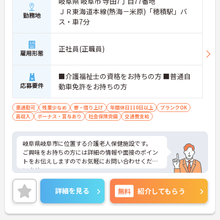
岐阜県 岐阜市 寺田7丁目77番地
ＪＲ東海道本線(熱海－米原)「穂積駅」バ
勤務地
ス・車7分
正社員(正職員)
雇用形態
■介護福祉士の資格をお持ちの方 ■普通自
応募要件
動車免許をお持ちの方
車通勤可
残業少なめ
寮・借り上げ
年間休日110日以上
ブランクOK
高収入
ボーナス・賞与あり
社会保険完備
交通費支給
岐阜県岐阜市に位置する介護老人保健施設です。
ご興味をお持ちの方には詳細の情報や面接のポイン
トをお伝えしますのでお気軽にお問い合わせくださ
いませ。
詳細を見る
無料
紹介してもらう