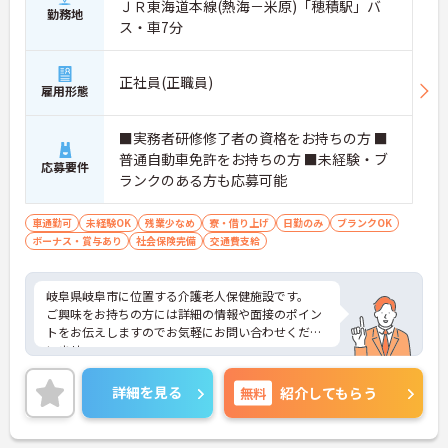
ＪＲ東海道本線(熱海－米原)「穂積駅」バ
勤務地
ス・車7分
正社員(正職員)
雇用形態
■実務者研修修了者の資格をお持ちの方 ■
普通自動車免許をお持ちの方 ■未経験・ブ
応募要件
ランクのある方も応募可能
車通勤可
未経験OK
残業少なめ
寮・借り上げ
日勤のみ
ブランクOK
ボーナス・賞与あり
社会保険完備
交通費支給
岐阜県岐阜市に位置する介護老人保健施設です。
ご興味をお持ちの方には詳細の情報や面接のポイン
トをお伝えしますのでお気軽にお問い合わせくださ
いませ。
詳細を見る
無料
紹介してもらう