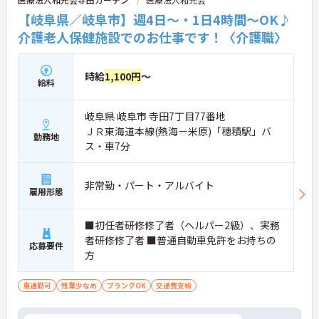
【岐阜県／岐阜市】週4日～・1日4時間～OK♪
介護老人保健施設でのお仕事です！〈介護職〉
時給
1,100円
～
給料
岐阜県 岐阜市 寺田7丁目77番地
ＪＲ東海道本線(熱海－米原)「穂積駅」バ
勤務地
ス・車7分
非常勤・パート・アルバイト
雇用形態
■初任者研修修了者（ヘルパー2級）、実務
者研修修了者 ■普通自動車免許をお持ちの
応募要件
方
車通勤可
残業少なめ
ブランクOK
交通費支給