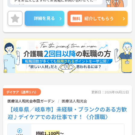
いませ。
詳細を見る
無料
紹介してもらう
デイケア（通所リハ）
更新日：2026年06月22日
医療法人和光会寺田ガーデン
医療法人和光会
【岐阜県／岐阜市】未経験・ブランクのある方歓
迎♪デイケアでのお仕事です！〈介護職〉
時給
1,100円
～