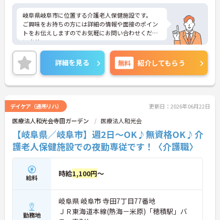
岐阜県岐阜市に位置する介護老人保健施設です。
ご興味をお持ちの方には詳細の情報や面接のポイン
トをお伝えしますのでお気軽にお問い合わせくださ
いませ。
詳細を見る
無料
紹介してもらう
デイケア（通所リハ）
更新日：2026年06月22日
医療法人和光会寺田ガーデン
医療法人和光会
【岐阜県／岐阜市】週2日～OK♪無資格OK♪介
護老人保健施設での夜勤専従です！〈介護職〉
時給
1,100円
～
給料
岐阜県 岐阜市 寺田7丁目77番地
ＪＲ東海道本線(熱海－米原)「穂積駅」バ
勤務地