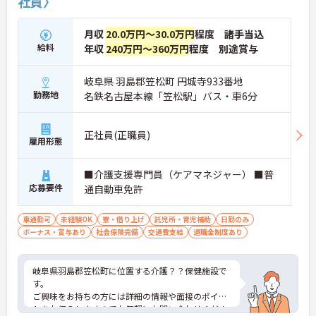
社員〉
月収
20.0万円～30.0万円
程度 諸手当込
給料
年収
240万円～360万円
程度 別途賞与
岐阜県 羽島郡笠松町 円城寺933番地
勤務地
名鉄名古屋本線「笠松駅」バス・車6分
正社員(正職員)
雇用形態
■介護支援専門員（ケアマネジャー） ■普
応募要件
通自動車免許
車通勤可
未経験OK
寮・借り上げ
託児所・育児補助
日勤のみ
ボーナス・賞与あり
社会保険完備
交通費支給
退職金制度あり
岐阜県羽島郡笠松町に位置する介護？？保健施設で
す。
ご興味をお持ちの方には詳細の情報や面接のポイン
トをお伝えしますのでお気軽にお問い合わせくださ