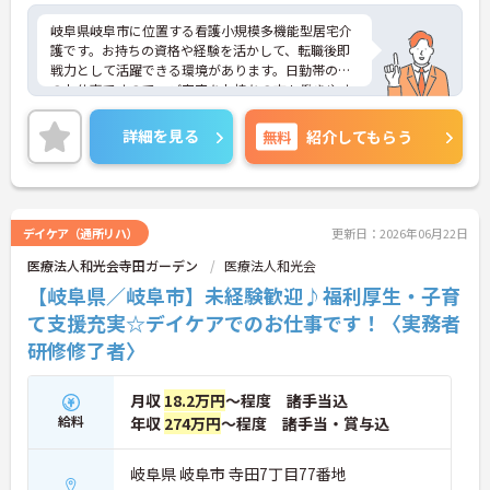
岐阜県岐阜市に位置する看護小規模多機能型居宅介
護です。お持ちの資格や経験を活かして、転職後即
戦力として活躍できる環境があります。日勤帯のみ
のお仕事ですので、ご家庭をお持ちの方も働きやす
い勤務時間でオススメです！ご興味をお持ちの方は
お気軽にお問い合わせください。
詳細を見る
無料
紹介してもらう
デイケア（通所リハ）
更新日：2026年06月22日
医療法人和光会寺田ガーデン
医療法人和光会
【岐阜県／岐阜市】未経験歓迎♪福利厚生・子育
て支援充実☆デイケアでのお仕事です！〈実務者
研修修了者〉
月収
18.2万円
～程度 諸手当込
給料
年収
274万円
～程度 諸手当・賞与込
岐阜県 岐阜市 寺田7丁目77番地