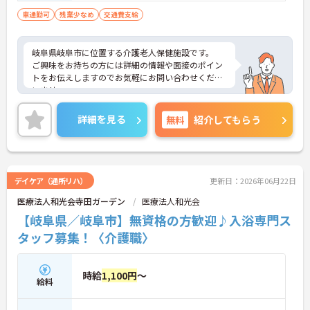
車通勤可
残業少なめ
交通費支給
岐阜県岐阜市に位置する介護老人保健施設です。
ご興味をお持ちの方には詳細の情報や面接のポイン
トをお伝えしますのでお気軽にお問い合わせくださ
いませ。
詳細を見る
無料
紹介してもらう
デイケア（通所リハ）
更新日：2026年06月22日
医療法人和光会寺田ガーデン
医療法人和光会
【岐阜県／岐阜市】無資格の方歓迎♪入浴専門ス
タッフ募集！〈介護職〉
時給
1,100円
～
給料