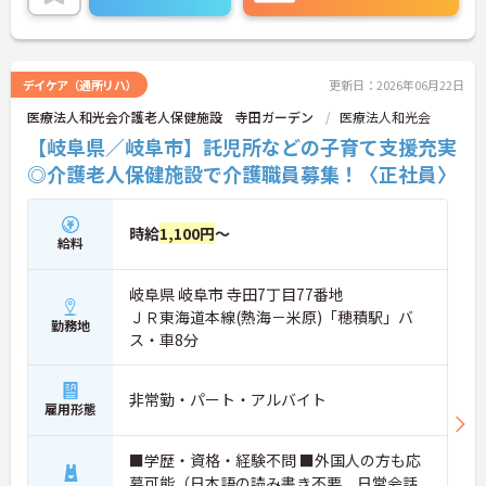
ご興味ある方には、面接対策ポイントなど、さらに
詳細をお話しいたしますのでお気軽にご相談くださ
い。
デイケア（通所リハ）
更新日：2026年06月22日
医療法人和光会介護老人保健施設 寺田ガーデン
医療法人和光会
【岐阜県／岐阜市】託児所などの子育て支援充実
◎介護老人保健施設で介護職員募集！〈正社員〉
時給
1,100円
～
給料
岐阜県 岐阜市 寺田7丁目77番地
ＪＲ東海道本線(熱海－米原)「穂積駅」バ
勤務地
ス・車8分
非常勤・パート・アルバイト
雇用形態
■学歴・資格・経験不問 ■外国人の方も応
募可能（日本語の読み書き不要、日常会話