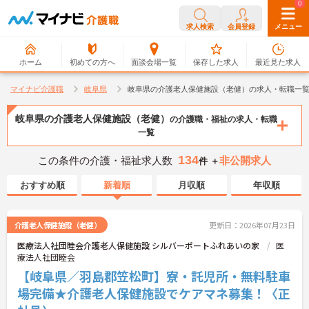
0
0
求人検索
会員登録
メニュー
ホーム
初めての方へ
面談会場一覧
保存した求人
最近見た求人
マイナビ介護職
岐阜県
岐阜県の介護老人保健施設（老健）の求人・転職一
岐阜県の介護老人保健施設（老健）
の介護職・福祉の求人・転職
一覧
134
この条件の介護・福祉求人数
非公開求人
件 ＋
おすすめ順
新着順
月収順
年収順
介護老人保健施設（老健）
更新日：2026年07月23日
医療法人社団睦会介護老人保健施設 シルバーポートふれあいの家
医
療法人社団睦会
【岐阜県／羽島郡笠松町】寮・託児所・無料駐車
場完備★介護老人保健施設でケアマネ募集！〈正