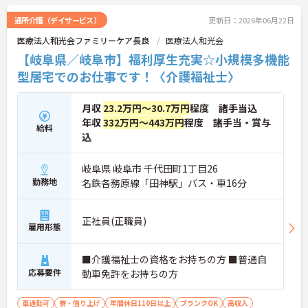
通所介護（デイサービス）
更新日：2026年06月22日
医療法人和光会ファミリーケア長良
医療法人和光会
【岐阜県／岐阜市】福利厚生充実☆小規模多機能
型居宅でのお仕事です！〈介護福祉士〉
月収
23.2万円～30.7万円
程度 諸手当込
年収
332万円～443万円
程度 諸手当・賞与
給料
込
岐阜県 岐阜市 千代田町1丁目26
勤務地
名鉄各務原線「田神駅」バス・車16分
正社員(正職員)
雇用形態
■介護福祉士の資格をお持ちの方 ■普通自
応募要件
動車免許をお持ちの方
車通勤可
寮・借り上げ
年間休日110日以上
ブランクOK
高収入