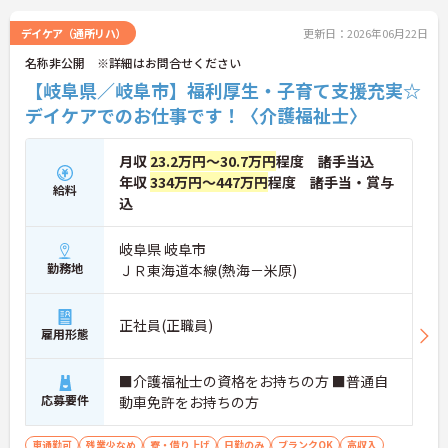
デイケア（通所リハ）
更新日：2026年06月22日
名称非公開 ※詳細はお問合せください
【岐阜県／岐阜市】福利厚生・子育て支援充実☆
デイケアでのお仕事です！〈介護福祉士〉
月収
23.2万円～30.7万円
程度 諸手当込
年収
334万円～447万円
程度 諸手当・賞与
給料
込
岐阜県 岐阜市
勤務地
ＪＲ東海道本線(熱海－米原)
正社員(正職員)
雇用形態
■介護福祉士の資格をお持ちの方 ■普通自
応募要件
動車免許をお持ちの方
車通勤可
残業少なめ
寮・借り上げ
日勤のみ
ブランクOK
高収入