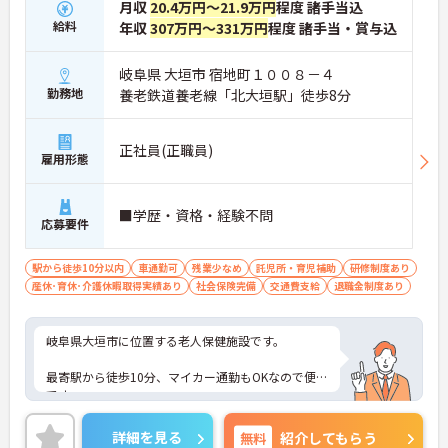
月収
20.4万円～21.9万円
程度 諸手当込
給料
年収
307万円～331万円
程度 諸手当・賞与込
岐阜県 大垣市 宿地町１００８－４
勤務地
養老鉄道養老線「北大垣駅」徒歩8分
正社員(正職員)
雇用形態
■学歴・資格・経験不問
応募要件
駅から徒歩10分以内
車通勤可
残業少なめ
託児所・育児補助
研修制度あり
産休･育休･介護休暇取得実績あり
社会保険完備
交通費支給
退職金制度あり
岐阜県大垣市に位置する老人保健施設です。
最寄駅から徒歩10分、マイカー通勤もOKなので便利
です。
また無資格の方もご相談可能です。
詳細を見る
無料
紹介してもらう