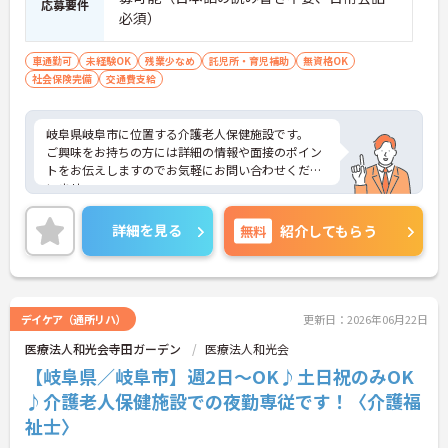
応募要件
必須）
車通勤可
未経験OK
残業少なめ
託児所・育児補助
無資格OK
社会保険完備
交通費支給
岐阜県岐阜市に位置する介護老人保健施設です。
ご興味をお持ちの方には詳細の情報や面接のポイン
トをお伝えしますのでお気軽にお問い合わせくださ
いませ。
詳細を見る
無料
紹介してもらう
デイケア（通所リハ）
更新日：2026年06月22日
医療法人和光会寺田ガーデン
医療法人和光会
【岐阜県／岐阜市】週2日～OK♪土日祝のみOK
♪介護老人保健施設での夜勤専従です！〈介護福
祉士〉