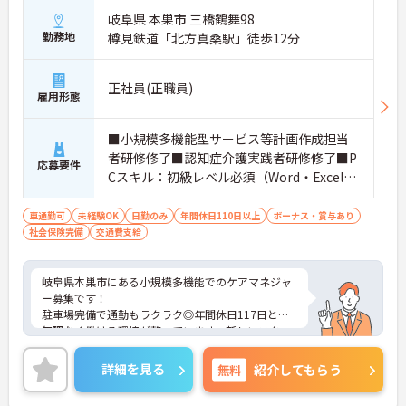
岐阜県 本巣市 三橋鶴舞98
勤務地
樽見鉄道「北方真桑駅」徒歩12分
正社員(正職員)
雇用形態
■小規模多機能型サービス等計画作成担当
者研修修了■認知症介護実践者研修修了■P
応募要件
Cスキル：初級レベル必須（Word・Excel）
■経験者優遇
車通勤可
未経験OK
日勤のみ
年間休日110日以上
ボーナス・賞与あり
社会保険完備
交通費支給
岐阜県本巣市にある小規模多機能でのケアマネジャ
ー募集です！
駐車場完備で通勤もラクラク◎年間休日117日と、
無理なく働ける環境が整っています。新しいスター
トを切れるこの機会に、ぜひご応募をご検討くださ
い。
詳細を見る
無料
紹介してもらう
ご興味のある方には、面接対策ポイントなど、さら
に詳細をご案内しますのでお気軽にご相談くださ