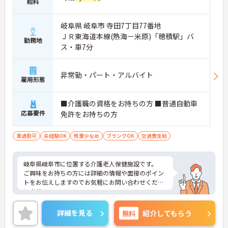
給料
岐阜県 岐阜市 寺田7丁目77番地
ＪＲ東海道本線(熱海－米原)「穂積駅」バ
勤務地
ス・車7分
非常勤・パート・アルバイト
雇用形態
■介護職の資格をお持ちの方 ■普通自動車
応募要件
免許をお持ちの方
車通勤可
未経験OK
残業少なめ
ブランクOK
交通費支給
岐阜県岐阜市に位置する介護老人保健施設です。
ご興味をお持ちの方には詳細の情報や面接のポイン
トをお伝えしますのでお気軽にお問い合わせくださ
いませ。
詳細を見る
無料
紹介してもらう