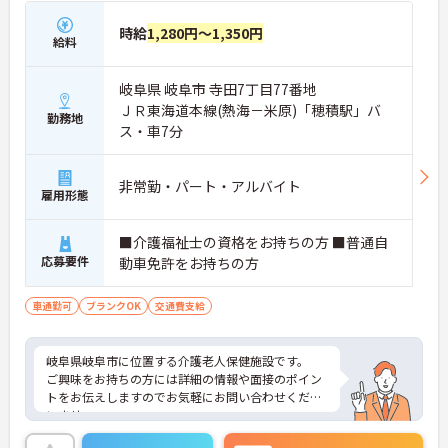
時給
1,280円～1,350円
給料
岐阜県 岐阜市 寺田7丁目77番地
ＪＲ東海道本線(熱海－米原)「穂積駅」バ
勤務地
ス・車7分
非常勤・パート・アルバイト
雇用形態
■介護福祉士の資格をお持ちの方 ■普通自
応募要件
動車免許をお持ちの方
車通勤可
ブランクOK
交通費支給
岐阜県岐阜市に位置する介護老人保健施設です。
ご興味をお持ちの方には詳細の情報や面接のポイン
トをお伝えしますのでお気軽にお問い合わせくださ
いませ。