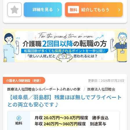
いませ。
詳細を見る
無料
紹介してもらう
介護老人保健施設（老健）
更新日：2026年07月23日
医療法人社団睦会シルバーポートふれあいの家
医療法人社団睦会
【岐阜県／羽島郡】残業ほぼ無しでプライベート
との両立も安心です♪
月収
20.0万円～30.0万円
程度 諸手当込
給料
年収
240万円～360万円
程度 別途賞与