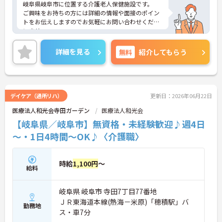
岐阜県岐阜市に位置する介護老人保健施設です。
ご興味をお持ちの方には詳細の情報や面接のポイン
トをお伝えしますのでお気軽にお問い合わせくださ
いませ。
詳細を見る
無料
紹介してもらう
デイケア（通所リハ）
更新日：2026年06月22日
医療法人和光会寺田ガーデン
医療法人和光会
【岐阜県／岐阜市】無資格・未経験歓迎♪週4日
～・1日4時間～OK♪〈介護職〉
時給
1,100円
～
給料
岐阜県 岐阜市 寺田7丁目77番地
ＪＲ東海道本線(熱海－米原)「穂積駅」バ
勤務地
ス・車7分