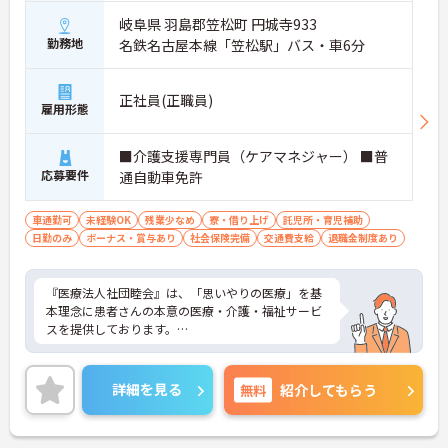
岐阜県 羽島郡笠松町 円城寺933
勤務地
名鉄名古屋本線「笠松駅」バス・車6分
正社員(正職員)
雇用形態
■介護支援専門員（ケアマネジャー） ■普
応募要件
通自動車免許
車通勤可
未経験OK
残業少なめ
寮・借り上げ
託児所・育児補助
日勤のみ
ボーナス・賞与あり
社会保険完備
交通費支給
退職金制度あり
『医療法人社団睦会』は、「思いやりの医療」を基
本理念に患者さんの本意の医療・介護・福祉サービ
スを提供しております。
この度は介護老人保健施設「シルバーポートふれあ
いの家」で、施設ケアマネを募集中です。主に入所
詳細を見る
無料
紹介してもらう
者のケアプランの作成をお願いします。
当法人では職員の勤務環境にも注力し託児所や単身
寮を完備、残業もほぼ無く、スタッフが勤務しやす