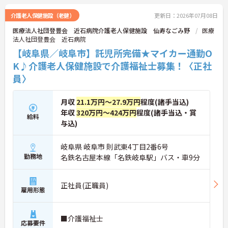
い環境が御座います。
ご興味をお持ちの方、お気軽にご連絡下さい！お待
介護老人保健施設（老健）
更新日：2026年07月08日
ちしております♪
医療法人社団登豊会 近石病院介護老人保健施設 仙寿なごみ野
医療
法人社団登豊会 近石病院
【岐阜県／岐阜市】託児所完備★マイカー通勤O
K♪介護老人保健施設で介護福祉士募集！〈正社
員〉
月収
21.1万円～27.9万円
程度(諸手当込)
年収
320万円～424万円
程度(諸手当込・賞
給料
与込)
岐阜県 岐阜市 則武東4丁目2番6号
勤務地
名鉄名古屋本線「名鉄岐阜駅」バス・車9分
正社員(正職員)
雇用形態
■介護福祉士
応募要件