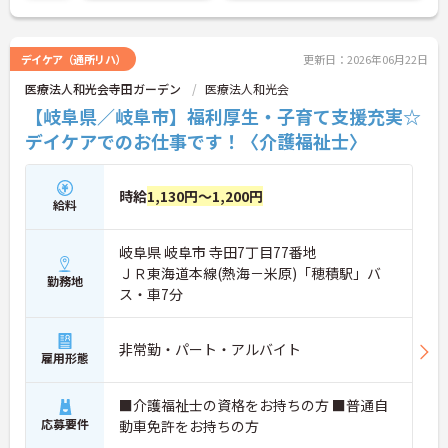
デイケア（通所リハ）
更新日：2026年06月22日
医療法人和光会寺田ガーデン
医療法人和光会
【岐阜県／岐阜市】福利厚生・子育て支援充実☆
デイケアでのお仕事です！〈介護福祉士〉
時給
1,130円～1,200円
給料
岐阜県 岐阜市 寺田7丁目77番地
ＪＲ東海道本線(熱海－米原)「穂積駅」バ
勤務地
ス・車7分
非常勤・パート・アルバイト
雇用形態
■介護福祉士の資格をお持ちの方 ■普通自
応募要件
動車免許をお持ちの方