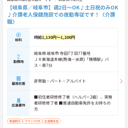
【岐阜県／岐阜市】週2日～OK♪土日祝のみOK
♪介護老人保健施設での夜勤専従です！〈介護
職〉
時給
1,130円～1,200円
給料
岐阜県 岐阜市 寺田7丁目77番地
ＪＲ東海道本線(熱海－米原)「穂積駅」バ
勤務地
ス・車7分
非常勤・パート・アルバイト
雇用形態
■初任者研修修了者（ヘルパー2級）、実務
者研修修了者 ■普通自動車免許をお持ちの
応募要件
方
車通勤可
ブランクOK
交通費支給