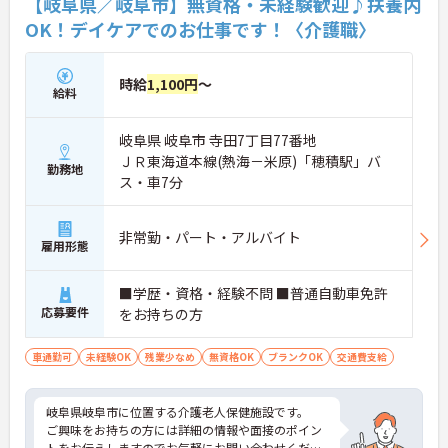
【岐阜県／岐阜市】無資格・未経験歓迎♪扶養内
OK！デイケアでのお仕事です！〈介護職〉
時給
1,100円
～
給料
岐阜県 岐阜市 寺田7丁目77番地
ＪＲ東海道本線(熱海－米原)「穂積駅」バ
勤務地
ス・車7分
非常勤・パート・アルバイト
雇用形態
■学歴・資格・経験不問 ■普通自動車免許
応募要件
をお持ちの方
車通勤可
未経験OK
残業少なめ
無資格OK
ブランクOK
交通費支給
岐阜県岐阜市に位置する介護老人保健施設です。
ご興味をお持ちの方には詳細の情報や面接のポイン
トをお伝えしますのでお気軽にお問い合わせくださ