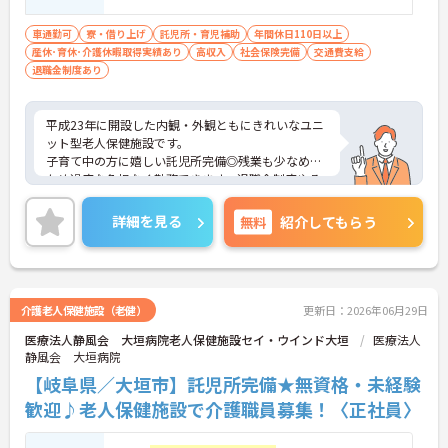
車通勤可
寮・借り上げ
託児所・育児補助
年間休日110日以上
産休･育休･介護休暇取得実績あり
高収入
社会保険完備
交通費支給
退職金制度あり
平成23年に開設した内観・外観ともにきれいなユニ
ット型老人保健施設です。
子育て中の方に嬉しい託児所完備◎残業も少なめの
ため過度な負担なく勤務できます。退職金制度やそ
の他諸手当が充実しているのも嬉しいポイントです
ね。
詳細を見る
無料
紹介してもらう
ご興味ある方には、面接対策ポイントなど、さらに
詳細をお話しいたしますのでお気軽にご相談くださ
い。
介護老人保健施設（老健）
更新日：2026年06月29日
医療法人静風会 大垣病院老人保健施設セイ・ウインド大垣
医療法人
静風会 大垣病院
【岐阜県／大垣市】託児所完備★無資格・未経験
歓迎♪老人保健施設で介護職員募集！〈正社員〉