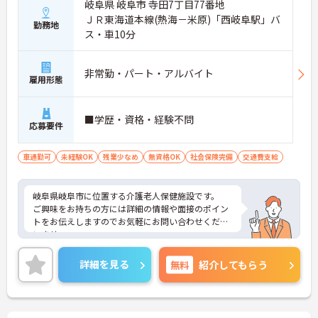
岐阜県 岐阜市 寺田7丁目77番地
ＪＲ東海道本線(熱海－米原)「西岐阜駅」バ
勤務地
ス・車10分
非常勤・パート・アルバイト
雇用形態
■学歴・資格・経験不問
応募要件
車通勤可
未経験OK
残業少なめ
無資格OK
社会保険完備
交通費支給
岐阜県岐阜市に位置する介護老人保健施設です。
ご興味をお持ちの方には詳細の情報や面接のポイン
トをお伝えしますのでお気軽にお問い合わせくださ
いませ。
詳細を見る
無料
紹介してもらう