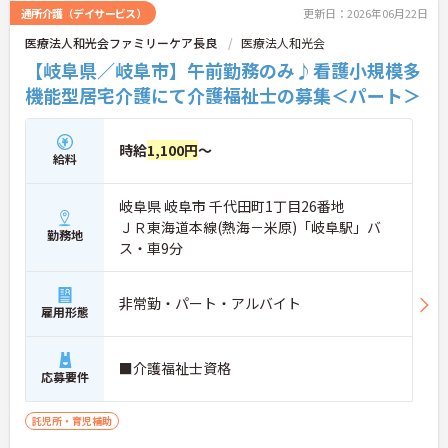
通所介護（デイサービス）
更新日：2026年06月22日
医療法人和光会ファミリーケア長良
医療法人和光会
【岐阜県／岐阜市】午前勤務のみ♪看護小規模多
機能型居宅介護にて介護福祉士の募集＜パート＞
時給
1,100円
～
給料
岐阜県 岐阜市 千代田町1丁目26番地
ＪＲ東海道本線(熱海－米原)「岐阜駅」バ
勤務地
ス・車9分
非常勤・パート・アルバイト
雇用形態
■介護福祉士資格
応募要件
託児所・育児補助