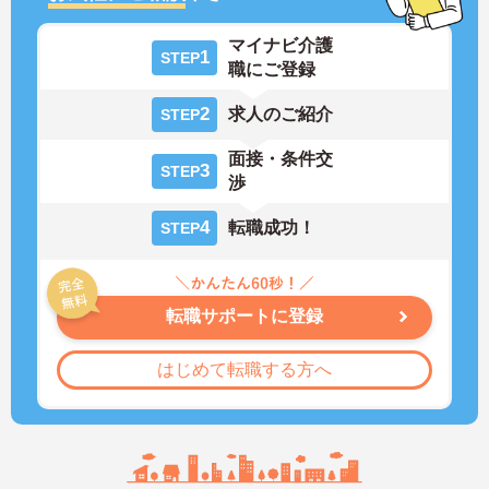
マイナビ介護
1
STEP
職にご登録
2
求人のご紹介
STEP
面接・条件交
3
STEP
渉
4
転職成功！
STEP
転職サポートに登録
はじめて転職する方へ