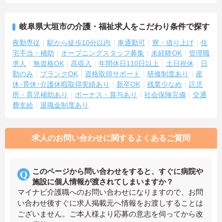
岐阜県大垣市の介護・福祉求人をこだわり条件で探す
夜勤専従
駅から徒歩10分以内
車通勤可
寮・借り上げ
住
宅手当・補助
オープニングスタッフ募集
未経験OK
管理職
求人
無資格OK
高収入
年間休日110日以上
土日祝休
日
勤のみ
ブランクOK
資格取得サポート
研修制度あり
産
休･育休･介護休暇取得実績あり
新卒OK
残業少なめ
託児
所・育児補助あり
ボーナス・賞与あり
社会保険完備
交通
費支給
退職金制度あり
求人のお問い合わせに関するよくあるご質問
このページから問い合わせをすると、すぐに病院や
施設に個人情報が渡されてしまいますか？
マイナビ介護職へのお問い合わせになりますので、お問
い合わせ後すぐに求人掲載元へ情報をお渡しすることは
ございません。ご本人様より応募の意志を伺ってから改