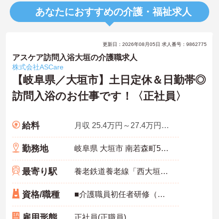
あなたにおすすめの介護・福祉求人
更新日：2026年08月05日 求人番号：9862775
アスケア訪問入浴大垣の介護職求人
株式会社ASCare
【岐阜県／大垣市】土日定休＆日勤帯◎
訪問入浴のお仕事です！〈正社員〉
給料
月収 25.4万円～27.4万円程度
勤務地
岐阜県 大垣市 南若森町574-1 南若森事務所･1F
最寄り駅
養老鉄道養老線「西大垣駅」徒歩11分
資格/職種
■介護職員初任者研修（ヘルパー2級）以上、介護福祉士 いずれか ■経験不問 ■普通自動車運転免許（AT限定可能）必須
雇用形態
正社員(正職員)