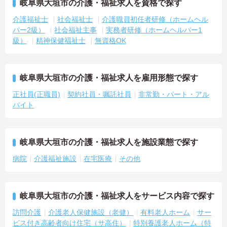
岐阜県大垣市の介護・福祉求人を資格で探す
介護福祉士
社会福祉士
介護職員初任者研修（ホームヘル
パー2級）
社会福祉主事
実務者研修（ホームヘルパー1
級）
精神保健福祉士
無資格OK
岐阜県大垣市の介護・福祉求人を雇用形態で探す
正社員(正職員)
契約社員・嘱託社員
非常勤・パート・アル
バイト
岐阜県大垣市の介護・福祉求人を施設業態で探す
病院
介護福祉施設
在宅医療
その他
岐阜県大垣市の介護・福祉求人をサービス内容で探す
訪問介護
介護老人保健施設（老健）
有料老人ホーム
サー
ビス付き高齢者向け住宅（サ高住）
特別養護老人ホーム（特