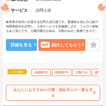
サービス
訪問入浴
岐阜県大垣市に位置する訪問入浴介護です。看護師を含む3人1組で
利用者様宅を訪問し、入浴サービスを実施致します。フォロー体制
もあり安心です。土曜日曜がお休み、日勤のみのご勤務ですので、
生活リズムを整えやすく無理なくご勤務いただけます♪
ご興味をお持ちの方には詳細の情報や面接のポイントをお伝えしま
すのでお気軽にお問い合わせくださいませ。
詳細を見る
紹介してもらう
無料
ここに注目！
K
無資格OK
社会保険完備
未経験OK
交通費支給
無資格OK
日勤のみ
資格取
あなたにおすすめの介護・福祉求人の一覧を見
る