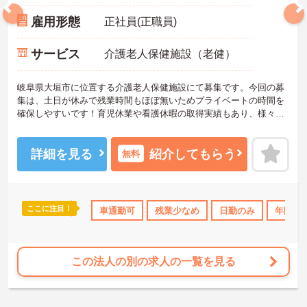
雇用形態
正社員(正職員)
サービス
介護老人保健施設（老健）
岐阜県大垣市に位置する介護老人保健施設にて募集です。今回の募
集は、土日が休みで残業時間もほぼ無いためプライベートの時間を
確保しやすいです！育児休業や看護休暇の取得実績もあり、様々な
事情がある方も安心して働き続けることができます。ご興味のある
方は面接のポイントをお伝えしますので、お気軽にお問い合わせく
ださい。
詳細を見る
紹介してもらう
無料
ここに注目！
資格OK
産休･育休･介護休暇取得実績あり
車通勤可
残業少なめ
日勤のみ
年間休日
この法人の別の求人の一覧を見る