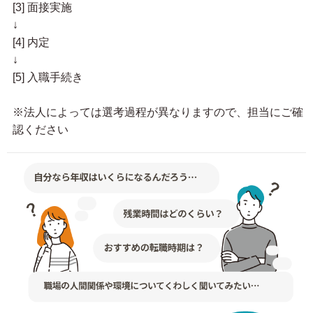
[3] 面接実施
↓
[4] 内定
↓
[5] 入職手続き
※法人によっては選考過程が異なりますので、担当にご確
認ください