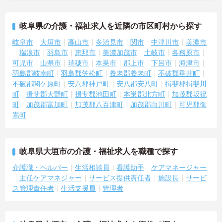
岐阜県の介護・福祉求人を近隣の市区町村から探す
岐阜市
大垣市
高山市
多治見市
関市
中津川市
美濃市
瑞浪市
羽島市
恵那市
美濃加茂市
土岐市
各務原市
可児市
山県市
瑞穂市
本巣市
郡上市
下呂市
海津市
羽島郡岐南町
羽島郡笠松町
養老郡養老町
不破郡垂井町
不破郡関ケ原町
安八郡神戸町
安八郡安八町
揖斐郡揖斐川
町
揖斐郡大野町
揖斐郡池田町
本巣郡北方町
加茂郡坂祝
町
加茂郡富加町
加茂郡八百津町
加茂郡白川町
可児郡御
嵩町
岐阜県大垣市の介護・福祉求人を職種で探す
介護職・ヘルパー
生活相談員
看護助手
ケアマネージャー
主任ケアマネジャー
サービス提供責任者
施設長
サービ
ス管理責任者
生活支援員
管理者