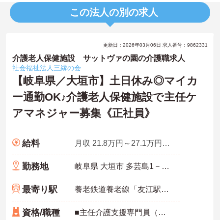
この法人の別の求人
更新日：2026年03月06日 求人番号：9862331
介護老人保健施設 サットヴァの園の介護職求人
社会福祉法人三縁の会
【岐阜県／大垣市】土日休み◎マイカ
ー通勤OK♪介護老人保健施設で主任ケ
アマネジャー募集《正社員》
給料
月収 21.8万円～27.1万円程度
勤務地
岐阜県 大垣市 多芸島1－127－1
最寄り駅
養老鉄道養老線「友江駅」徒歩12分
資格/職種
■主任介護支援専門員（ケアマネジャー）必須 ■普通自動車免許必須（ＡＴ限定可） ■実務経験3年以上必須