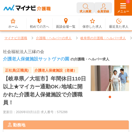
0
1
求人検索
会員登録
メニュー
ホーム
初めての方へ
面談会場一覧
保存した求人
最近見た求人
マイナビ介護職
介護職・ヘルパーの求人
岐阜県の介護職・ヘルパー求人
社会福祉法人三縁の会
介護老人保健施設サットヴァの園
の介護職・ヘルパー求人
正社員(正職員)
介護老人保健施設（老健）
【岐阜県／大垣市】年間休日110日
以上★マイカー通勤OK♪地域に開
かれた介護老人保健施設で介護職
員！
更新日：2026年03月11日 求人番号：575288
勤務地