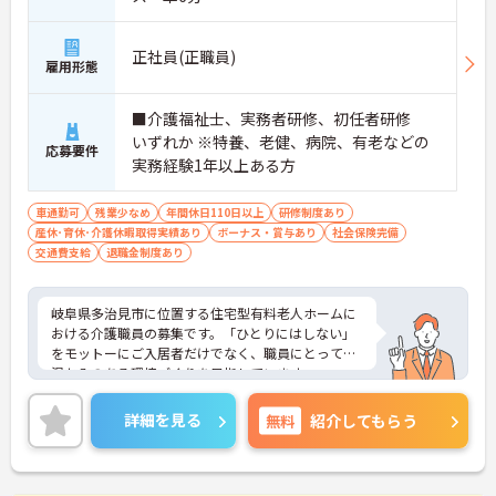
正社員(正職員)
雇用形態
■介護福祉士、実務者研修、初任者研修
いずれか ※特養、老健、病院、有老などの
応募要件
実務経験1年以上ある方
車通勤可
残業少なめ
年間休日110日以上
研修制度あり
産休･育休･介護休暇取得実績あり
ボーナス・賞与あり
社会保険完備
交通費支給
退職金制度あり
岐阜県多治見市に位置する住宅型有料老人ホームに
おける介護職員の募集です。「ひとりにはしない」
をモットーにご入居者だけでなく、職員にとっても
温かみのある環境づくりを目指しています。
ご利用者一人ひとりに寄り添って介護サービスを提
供していただける方を募集しています。これまでの
詳細を見る
無料
紹介してもらう
介護業務を活かしながら業務できる職場環境です。
ご興味のある方には、面接対策ポイントなど、さら
に詳細をお話しいたしますのでお気軽にご相談くだ
さい！