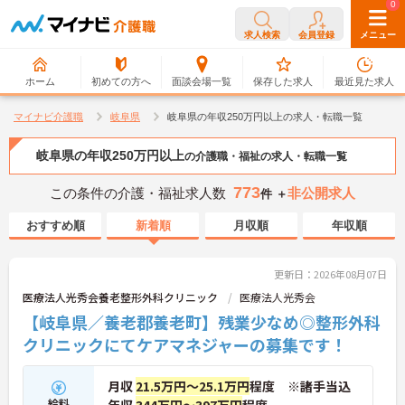
0
0
求人検索
会員登録
メニュー
ホーム
初めての方へ
面談会場一覧
保存した求人
最近見た求人
マイナビ介護職
岐阜県
岐阜県の年収250万円以上の求人・転職一覧
岐阜県の年収250万円以上
の介護職・福祉の求人・転職一覧
773
この条件の介護・福祉求人数
非公開求人
件 ＋
おすすめ順
新着順
月収順
年収順
更新日：2026年08月07日
医療法人光秀会養老整形外科クリニック
医療法人光秀会
【岐阜県／養老郡養老町】残業少なめ◎整形外科
クリニックにてケアマネジャーの募集です！
月収
21.5万円～25.1万円
程度 ※諸手当込
給料