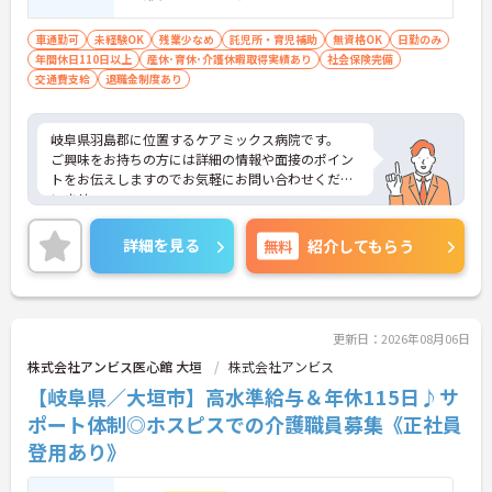
車通勤可
未経験OK
残業少なめ
託児所・育児補助
無資格OK
日勤のみ
年間休日110日以上
産休･育休･介護休暇取得実績あり
社会保険完備
交通費支給
退職金制度あり
岐阜県羽島郡に位置するケアミックス病院です。
ご興味をお持ちの方には詳細の情報や面接のポイン
トをお伝えしますのでお気軽にお問い合わせくださ
いませ。
詳細を見る
無料
紹介してもらう
更新日：2026年08月06日
株式会社アンビス医心館 大垣
株式会社アンビス
【岐阜県／大垣市】高水準給与＆年休115日♪サ
ポート体制◎ホスピスでの介護職員募集《正社員
登用あり》