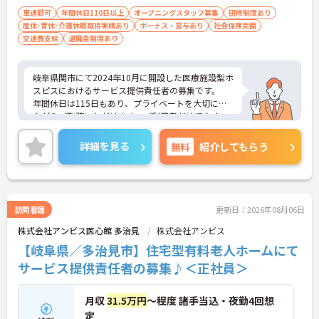
車通勤可
年間休日110日以上
オープニングスタッフ募集
研修制度あり
産休･育休･介護休暇取得実績あり
ボーナス・賞与あり
社会保険完備
交通費支給
退職金制度あり
岐阜県関市にて2024年10月に開設した医療施設型ホ
スピスにおけるサービス提供責任者の募集です。
年間休日は115日もあり、プライベートを大切にし
ながらご勤務いただけます。ご利用者だけでなく、
スタッフとも円滑にコミュニケーションをとれる方
を募集しています。
詳細を見る
無料
紹介してもらう
ご興味のある方には、面接対策ポイントなど、さら
に詳細をお話しいたしますのでお気軽にご相談くだ
さい！
訪問看護
更新日：2026年08月06日
株式会社アンビス医心館 多治見
株式会社アンビス
【岐阜県／多治見市】住宅型有料老人ホームにて
サービス提供責任者の募集♪＜正社員＞
月収
31.5万円
～程度 諸手当込・夜勤4回想
定