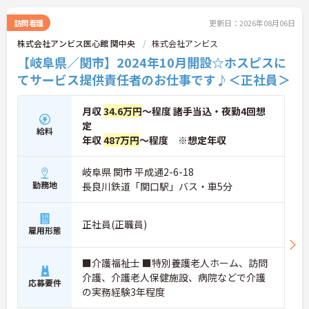
・施設内には看護師が24時間常駐しており、急変時
訪問看護
更新日：2026年08月06日
の対応や専門的な医療処置は看護師が担当するため
負担が減ります
株式会社アンビス医心館 関中央
株式会社アンビス
・介護スタッフと看護スタッフの比率が1対1で相談
【岐阜県／関市】2024年10月開設☆ホスピスに
しやすく、初任者研修や実務者研修からでも着実に
専門性を高められます
てサービス提供責任者のお仕事です♪＜正社員＞
＜残業月7時間以下で身体の負担を軽減！＞
・常勤で働くスタッフの比率が90パーセント以上と
月収
34.6万円
～程度 諸手当込・夜勤4回想
高く、急なシフト変更や無理な長時間勤務が発生し
にくい人員体制です
定
給料
・訪問スケジュールに沿って施設内でのケアを行う
年収
487万円
～程度 ※想定年収
ため、月平均の残業時間は5時間から7時間程度とか
なり少なめに抑えられます
岐阜県 関市 平成通2-6-18
・夜勤明けの翌日は原則としてお休みとなるシフト
勤務地
編成が組まれており、しっかりと休息を取りながら
長良川鉄道「関口駅」バス・車5分
長期的な就業が可能です
＜評価制度でキャリアアップ＞
・介護福祉士や初任者研修などの資格や実務経験、
正社員(正職員)
雇用形態
夜勤回数がしっかりと給与に反映されるためモチベ
ーションを維持できます
・年次を問わずリーダーや主任などのマネジメント
■介護福祉士 ■特別養護老人ホーム、訪問
職へ昇格する事例も多数あり、腰を据えて長期的な
介護、介護老人保健施設、病院などで介護
応募要件
キャリア形成が可能です
の実務経験3年程度