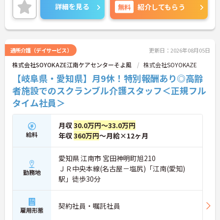
す。現場には看護師が24時間常駐しています。急変
詳細を見る
無料
紹介してもらう
時の対応や医療行為は看護師が担当するため、初任
者研修や実務者研修の方も食事介助や入浴介助など
の生活を支えるケアに専念できる環境です。多職種
で情報を共有し、一人で判断を抱え込まないチーム
連携の体制がしっかりと整っています。働き方の面
通所介護（デイサービス）
更新日：2026年08月05日
では、夜勤明けの翌日が原則として公休となるほ
株式会社SOYOKAZE江南ケアセンターそよ風
株式会社SOYOKAZE
か、月平均の残業時間も5時間から7時間程度とかな
り少なめです。常勤スタッフの比率が90パーセント
【岐阜県・愛知県】月9休！特別報酬あり◎高齢
を超えているため急な勤務変更が発生しにくく、あ
者施設でのスクランブル介護スタッフ＜正規フル
らかじめ決められた訪問予定表に沿って規則正しく
タイム社員＞
働けます。入職後は現場スタッフによるお一人おひ
とりに合わせた個別のOJT研修が実施されます。eラ
ーニングも導入されており、多職種と連携しながら
月収
30.0万円～33.0万円
専門性を着実に深めていける環境が用意されていま
給料
年収
360万円
～月給×12ヶ月
す。
★おすすめPOINT★
愛知県 江南市 宮田神明町旭210
＜個別ＯＪＴとチーム連携で着実に成長！＞
ＪＲ中央本線(名古屋－塩尻)「江南(愛知)
・入職後はお一人おひとりの習熟度に合わせた個別
勤務地
駅」徒歩30分
のＯＪＴ研修を実施し、ｅラーニングを用いた学習
の機会も提供されます
・施設内には看護師が24時間常駐しており、急変時
契約社員・嘱託社員
の対応や専門的な医療処置は看護師が担当するため
雇用形態
負担が減ります