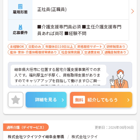
正社員(正職員)
雇用形態
■介護支援専門員必須 ■主任介護支援専門
応募要件
員あれば尚可 ■経験不問
未経験OK
日勤のみ
年間休日110日以上
資格取得サポート
研修制度あり
産休･育休･介護休暇取得実績あり
社会保険完備
交通費支給
退職金制度あり
岐阜県大垣市に位置する居宅介護支援事業所での求
人です。福利厚生が手厚く、資格取得支援がありま
すのでキャリアアップを目指して働けます◎ご興味
のある方には、面接対策ポイントなど、さらに詳細
をご案内しますのでお気軽にご相談ください！
詳細を見る
無料
紹介してもらう
通所介護（デイサービス）
更新日：2026年08月06日
株式会社ツクイツクイ岐阜金華橋
株式会社ツクイ