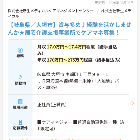
更新日：2026年08月06日
株式会社新生メディカルケアマネジメントセンター
株式会社新生メデ
ィカル
【岐阜県／大垣市】賞与多め♪経験を活かしませ
んか★居宅介護支援事業所でケアマネ募集！
月収
17.0万円～17.4万円
程度（諸手当込
み）
給料
年収
270万円～275万円
程度（諸手当込み）
岐阜県 大垣市 南頬町１丁目９８－１
ＪＲ東海道本線(熱海－米原)「大垣駅」バ
勤務地
ス・車8分
正社員(正職員)
雇用形態
■ケアマネジャー ■普通自動車免許一種（A
応募要件
T限定可）