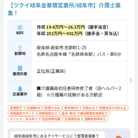
【ツクイ岐阜金華橋営業所/岐阜市】介護士募
集！
月収
19.6万円～26.3万円
（諸手当含）
給料
年収
252万円～501万円
（諸手当・賞与込）
岐阜県 岐阜市 忠節町1-25
勤務地
名鉄名古屋本線「名鉄岐阜駅」バス・車6分
正社員(正職員)
雇用形態
■介護職員初任者研修修了者（旧ヘルパー2
応募要件
級） ※介護職の経験がある方歓迎
車通勤可
未経験OK
残業少なめ
無資格OK
日勤のみ
年間休日110日以上
資格取得サポート
研修制度あり
産休･育休･介護休暇取得実績あり
ボーナス・賞与あり
社会保険完備
交通費支給
退職金制度あり
岐阜県岐阜市にあるデイサービスにて管理者募集で