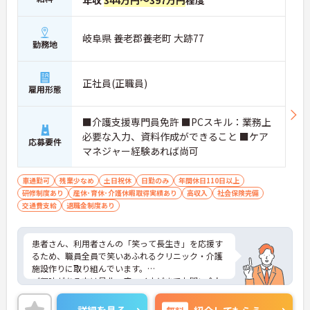
年収
344万円～397万円
程度
岐阜県 養老郡養老町 大跡77
勤務地
正社員(正職員)
雇用形態
■介護支援専門員免許 ■PCスキル：業務上
必要な入力、資料作成ができること ■ケア
応募要件
マネジャー経験あれば尚可
車通勤可
残業少なめ
土日祝休
日勤のみ
年間休日110日以上
研修制度あり
産休･育休･介護休暇取得実績あり
高収入
社会保険完備
交通費支給
退職金制度あり
患者さん、利用者さんの「笑って長生き」を応援す
るため、職員全員で笑いあふれるクリニック・介護
施設作りに取り組んでいます。
ご興味がある方は是非一度マイナビまでお問い合わ
せください。さらに詳細などお伝えします！