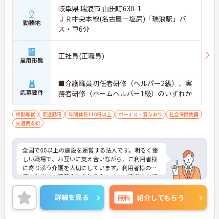
岐阜県 瑞浪市 山田町630-1
ＪＲ中央本線(名古屋－塩尻)「瑞浪駅」バ
勤務地
ス・車6分
正社員(正職員)
雇用形態
■介護職員初任者研修（ヘルパー2級）、実
応募要件
務者研修（ホームヘルパー1級）のいずれか
夜勤専従
車通勤可
年間休日110日以上
ボーナス・賞与あり
社会保険完備
交通費支給
全国で60以上の施設を運営する法人です。明るく優
しい職場で、お互いに支え合いながら、ご利用者様
に寄り添う介護を大切にしています。利用者様の笑
顔のために一所懸命になれる方・チーム連携を大切
に勤務出来る方を歓迎しています。「高齢者が大切
にされ、尊敬される社会をつくる」という理念のも
詳細を見る
無料
紹介してもらう
と、未来の介護を一緒に創っていく意欲のある方を
求めています。年間休日は115日としっかり確保で