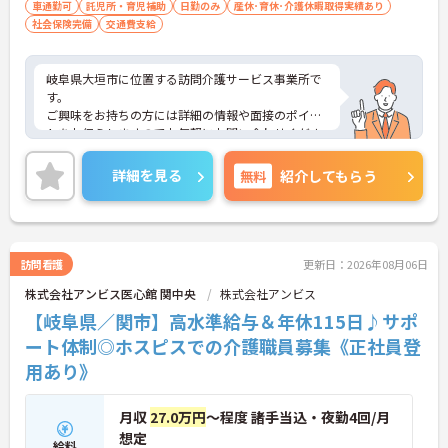
車通勤可
託児所・育児補助
日勤のみ
産休･育休･介護休暇取得実績あり
社会保険完備
交通費支給
岐阜県大垣市に位置する訪問介護サービス事業所で
す。
ご興味をお持ちの方には詳細の情報や面接のポイン
トをお伝えしますのでお気軽にお問い合わせくださ
いませ。
詳細を見る
無料
紹介してもらう
訪問看護
更新日：2026年08月06日
株式会社アンビス医心館 関中央
株式会社アンビス
【岐阜県／関市】高水準給与＆年休115日♪サポ
ート体制◎ホスピスでの介護職員募集《正社員登
用あり》
月収
27.0万円
～程度 諸手当込・夜勤4回/月
想定
給料