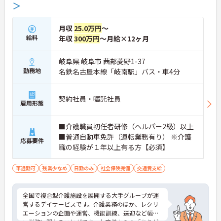
＞
【多職種連携で相談しやすく、協力して働ける環境
です】
・職種を超えて連携し合う体制が整っているため、
月収
25.0万円
～
一人で抱え込まず安心して業務に取り組めます。
給料
年収
300万円
～月給×12ヶ月
・周囲とサポートし合いながらお客様の生活を支え
る仕組みで、負担を軽減しながらケアに集中できま
す。
岐阜県 岐阜市 茜部菱野1-37
勤務地
名鉄名古屋本線「岐南駅」バス・車4分
【多彩な経験を積み、専門性やキャリアを高められ
ます】
・在宅系から入居系まで幅広いサービスを展開して
契約社員・嘱託社員
おり、様々な現場での経験を通じてスキルアップが
雇用形態
期待できます。
・マネジメントへの挑戦など多彩なキャリアパスが
■介護職員初任者研修（ヘルパー2級）以上
用意されているため、ご自身の目標に合わせて成長
■普通自動車免許（運転業務有り） ※介護
していける環境です。
応募要件
職の経験が１年以上有る方【必須】
【頑張りが収入に直結し、モチベーションを高めら
れます】
車通勤可
残業少なめ
日勤のみ
社会保険完備
交通費支給
・施設運営への貢献やチームワークを評価する独自
の特別報酬制度により、賞与とは別に収入アップが
期待できます。
全国で複合型介護施設を展開する大手グループが運
・日々の努力が目に見える形で還元されるため、高
営するデイサービスです。介護業務のほか、レクリ
いモチベーションを維持しながらやりがいを持って
エーションの企画や運営、機能訓練、送迎など幅広
働けます。