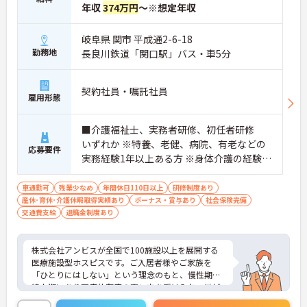
年収
374万円
～※想定年収
岐阜県 関市 平成通2-6-18
勤務地
長良川鉄道「関口駅」バス・車5分
契約社員・嘱託社員
雇用形態
■介護福祉士、実務者研修、初任者研修
いずれか ※特養、老健、病院、有老などの
応募要件
実務経験1年以上ある方 ※身体介護の経験年
以上ある方、機械浴の使用の経験のある方
歓迎
車通勤可
残業少なめ
年間休日110日以上
研修制度あり
産休･育休･介護休暇取得実績あり
ボーナス・賞与あり
社会保険完備
交通費支給
退職金制度あり
株式会社アンビスが全国で100施設以上を展開する
医療施設型ホスピスです。ご入居者様やご家族を
「ひとりにはしない」という理念のもと、慢性期や
終末期にあり医療依存度の高い方を受け入れ、地域
医療を支える社会的意義の高い事業を推進していま