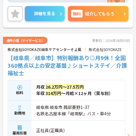
い業務に関わることができ、お客様からの「ありが
とう」を直接やりがいにできる環境です。有給休暇
【個性を活かしながら、自分らしいスタイルで働け
とは別に年間17日間のリフレッシュ休暇が付与さ
詳細を見る
無料
紹介してもらう
ます】
れ、平日の取得もしやすいため、ご家庭との両立や
・髪色やネイル、ヒゲなどが原則自由となってお
ご自身の趣味など、プライベートを大切にしながら
り、ご自身の価値観や清潔感を大切にしながら自分
日勤帯で無理なく働き続けられます。髪色やネイル
らしく働ける環境です。
なども原則自由となっており、ご自身のスタイルを
保ちながらいきいきと働ける点も魅力です。また、
通所介護（デイサービス）
更新日：2026年08月05日
個人の評価等に応じて支払われる特別報酬制度があ
株式会社SOYOKAZE岐阜ケアセンターそよ風
株式会社SOYOKAZE
り、頑張りがしっかりと還元されます。定年後も70
歳まで再雇用制度を利用して働けるため、資格と経
【岐阜県／岐阜市】特別報酬あり◎月9休！全国
験を活かして長く安定したキャリアを築いていきた
360拠点以上の安定基盤♪ショートステイ／介護
い方に大変おすすめの求人です。
福祉士
★おすすめPOINT★
【充実した研修体制でさらなるスキルアップが期待
月収
26.2万円～27.5万円
できます】
給料
年収
314万円
～月給×12ヶ月（賞与別）
・入社時研修やサービス別研修など多彩な研修があ
るため、着実に知識と技術を深められます
・OJT研修を通じて現場での実践的なサポートを受
岐阜県 岐阜市 茜部菱野1-37
けられるので、安心して業務をスタートできます
勤務地
名鉄名古屋本線「岐南駅」バス・車4分
【リフレッシュ休暇を活用して無理なく長く働ける
環境です】
・有給休暇とは別に年間17日間のリフレッシュ休暇
正社員(正職員)
があるため、心身ともにしっかりと休むことができ
雇用形態