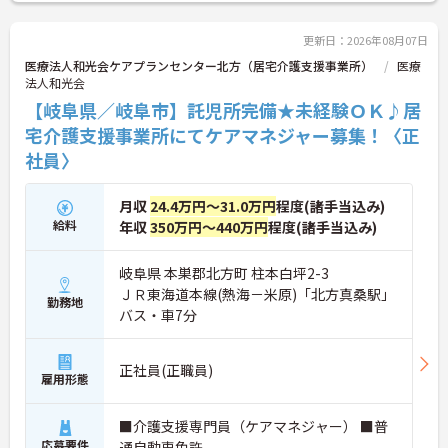
き、週休2日制でプライベートとの両立も可能です。
アニバーサリー手当や勤続年数に応じたリフレッシ
ュ手当、家族手当、母子父子手当など、独自の福利
更新日：2026年08月07日
厚生が充実している点も魅力です。さらに、会社負
医療法人和光会ケアプランセンター北方（居宅介護支援事業所）
医療
担での医療保険加入（規定あり）や定期健診、腫瘍
法人和光会
マーカー検査など、健康面でのサポートも手厚いで
【岐阜県／岐阜市】託児所完備★未経験ＯＫ♪居
す。入社後のオリエンテーション研修やフォローア
ップ研修、資格取得支援制度など、教育体制が整っ
宅介護支援事業所にてケアマネジャー募集！〈正
ているので安心してスタートできます。学び、触れ
社員〉
合い、刺激しあえる環境で、スキルアップを目指し
ませんか？ご興味のある方は詳細等をお伝えします
ので、お気軽にお問い合わせください。
月収
24.4万円～31.0万円
程度(諸手当込み)
給料
年収
350万円～440万円
程度(諸手当込み)
岐阜県 本巣郡北方町 柱本白坪2-3
ＪＲ東海道本線(熱海－米原)「北方真桑駅」
勤務地
バス・車7分
正社員(正職員)
雇用形態
■介護支援専門員（ケアマネジャー） ■普
応募要件
通自動車免許