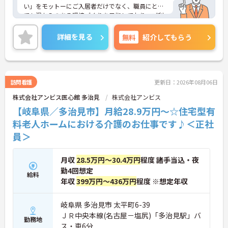
い」をモットーにご入居者だけでなく、職員にとっ
ても温かみのある環境づくりを目指しており、ご利
用者一人ひとりに寄り添ってサービスを提供してい
ただける方を募集しています。サービス提供責任者
詳細を見る
無料
紹介してもらう
の経験がなくスタートされた方も多数いらっしゃい
ます。
ご興味のある方には、面接対策ポイントなど、さら
に詳細をお話しいたしますのでお気軽にご相談くだ
さい！
訪問看護
更新日：2026年08月06日
株式会社アンビス医心館 多治見
株式会社アンビス
【岐阜県／多治見市】月給28.9万円～☆住宅型有
料老人ホームにおける介護のお仕事です♪＜正社
員＞
月収
28.5万円～30.4万円
程度 諸手当込・夜
勤4回想定
給料
年収
399万円～436万円
程度 ※想定年収
岐阜県 多治見市 太平町6-39
ＪＲ中央本線(名古屋－塩尻)「多治見駅」バ
勤務地
ス・車6分