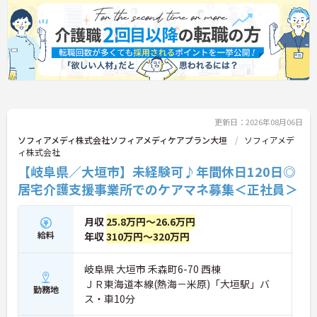
更新日：2026年08月06日
ソフィアメディ株式会社ソフィアメディケアプラン大垣
ソフィアメデ
ィ株式会社
【岐阜県／大垣市】未経験可♪年間休日120日◎
居宅介護支援事業所でのケアマネ募集＜正社員＞
月収
25.8万円～26.6万円
給料
年収
310万円～320万円
岐阜県 大垣市 禾森町6-70 西棟
ＪＲ東海道本線(熱海－米原)「大垣駅」バ
勤務地
ス・車10分