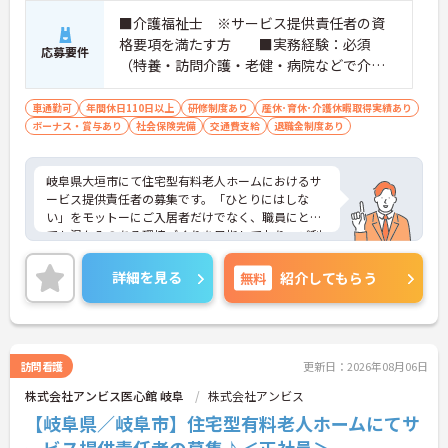
■介護福祉士 ※サービス提供責任者の資
格要項を満たす方 ■実務経験：必須
応募要件
（特養・訪問介護・老健・病院などで介護
の実務経験が3年程度ある方）☆サ責未経験
スタートの実績多数☆
車通勤可
年間休日110日以上
研修制度あり
産休･育休･介護休暇取得実績あり
ボーナス・賞与あり
社会保険完備
交通費支給
退職金制度あり
岐阜県大垣市にて住宅型有料老人ホームにおけるサ
ービス提供責任者の募集です。「ひとりにはしな
い」をモットーにご入居者だけでなく、職員にとっ
ても温かみのある環境づくりを目指しており、ご利
用者一人ひとりに寄り添ってサービスを提供してい
ただける方を募集しています。サービス提供責任者
詳細を見る
無料
紹介してもらう
の経験がなくスタートされた方も多数いらっしゃい
ます。
ご興味のある方には、面接対策ポイントなど、さら
に詳細をお話しいたしますのでお気軽にご相談くだ
さい！
訪問看護
更新日：2026年08月06日
株式会社アンビス医心館 岐阜
株式会社アンビス
【岐阜県／岐阜市】住宅型有料老人ホームにてサ
ービス提供責任者の募集♪＜正社員＞