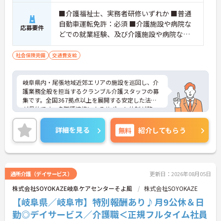
・介護スタッフと看護スタッフの比率が1対1で相談
■介護福祉士、実務者研修いずれか ■普通
しやすく、初任者研修や実務者研修からでも着実に
専門性を高められます
自動車運転免許：必須 ■介護施設や病院な
応募要件
＜残業月7時間以下で身体の負担を軽減！＞
どでの就業経験、及び介護施設や病院など
・常勤で働くスタッフの比率が90パーセント以上と
での夜勤経験必須
高く、急なシフト変更や無理な長時間勤務が発生し
社会保険完備
交通費支給
にくい人員体制です
・訪問スケジュールに沿って施設内でのケアを行う
ため、月平均の残業時間は5時間から7時間程度とか
岐阜県内・尾張地域近郊エリアの施設を巡回し、介
なり少なめに抑えられます
護業務全般を担当するクランブル介護スタッフの募
・夜勤明けの翌日は原則としてお休みとなるシフト
集です。全国367拠点以上を展開する安定した法人
編成が組まれており、しっかりと休息を取りながら
が母体です。多職種連携によるサポート体制が整っ
長期的な就業が可能です
ており、周囲と協力しながら業務に取り組める環境
＜評価制度でキャリアアップ＞
です。在宅系から入居系まで幅広いサービスを提供
・介護福祉士や初任者研修などの資格や実務経験、
詳細を見る
無料
紹介してもらう
しているため、様々な経験を通じて介護のプロフェ
夜勤回数がしっかりと給与に反映されるためモチベ
ッショナルとしてスキルアップが期待できます。ま
ーションを維持できます
た、日々の頑張りやチームへの貢献を評価する特別
・年次を問わずリーダーや主任などのマネジメント
報酬制度により、やりがいを持って収入アップを目
職へ昇格する事例も多数あり、腰を据えて長期的な
指せます。産休・育休の取得やリフレッシュ休暇な
キャリア形成が可能です
通所介護（デイサービス）
更新日：2026年08月05日
ど、ライフステージの変化に合わせた柔軟な働き方
株式会社SOYOKAZE岐阜ケアセンターそよ風
株式会社SOYOKAZE
が可能なため、無理なく長期的なキャリアを築ける
環境が整っています。
【岐阜県／岐阜市】特別報酬あり♪月9公休＆日
勤◎デイサービス／介護職＜正規フルタイム社員
★おすすめPOINT★