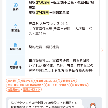
月収
27.0万円
～程度 諸手当込・夜勤4回/月
想定
給料
年収
374万円
～※想定年収
岐阜県 大垣市 大井2-26-1
ＪＲ東海道本線(熱海－米原)「大垣駅」バ
勤務地
ス・車11分
契約社員・嘱託社員
雇用形態
■介護福祉士、実務者研修、初任者研修
いずれか ※特養、老健、病院、有老などの
応募要件
実務経験1年以上ある方 ※身体介護の経験年
以上ある方、機械浴の使用の経験のある方
歓迎
車通勤可
残業少なめ
年間休日110日以上
研修制度あり
産休･育休･介護休暇取得実績あり
ボーナス・賞与あり
社会保険完備
交通費支給
退職金制度あり
株式会社アンビスが全国で100施設以上を展開する
医療施設型ホスピスです。ご入居者様やご家族を