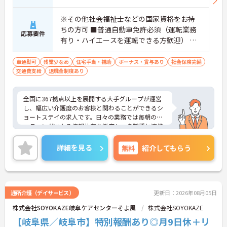
ます
・平日の休暇取得もしやすい体制により、ご自身の
※その他社会福祉士などの国家資格をお持
時間やご家族との時間を大切にしながら働き続けら
ちの方可 ■普通自動車免許必須（運転業務
れます
応募要件
【特別報酬制度で日々の頑張りが評価につながりま
有り・ハイエースを運転できる方歓迎） ■
す】
介護施設などでの就労経験必須
・業績や評価に応じた特別報酬制度が設けられてい
車通勤可
残業少なめ
住宅手当・補助
ボーナス・賞与あり
社会保険完備
るため、日々の努力が還元されるやりがいを感じら
交通費支給
退職金制度あり
れます
【自分らしいスタイルでいきいきと活躍できる環境
です】
全国に367拠点以上を展開する大手グループが運営
・髪色や髪型、ネイルなどが原則自由となっている
し、幅広い介護度のお客様と関わることができるシ
ため、個性を大切にしながら働くことができます
ョートステイの求人です。日々の業務では毎朝のミ
・社員一人ひとりの価値観を尊重する社風のもと
ーティングによる情報共有を徹底し、多職種と連携
で、無理なくご自身らしく働き続けることが期待で
しながらお客様一人ひとりの生活を支える体制を整
きます
えています。入社後はOJT制度による先輩スタッフ
詳細を見る
無料
紹介してもらう
【全国展開の安定基盤と日勤のみの環境で長期的な
の丁寧な指導や定期的な面談があり、資格取得支援
キャリアを描けます】
制度も完備しているため、着実にスキルを磨ける環
・全国367拠点以上を展開する大手グループの運営
境です。待遇面では、月給に加えて年2回の賞与や実
により、安定した環境で長く働き続けることができ
績に応じた特別報酬の支給制度があり、日々の努力
ます
やチームワークが収入に反映されます。また、残業
通所介護（デイサービス）
更新日：2026年08月05日
・日勤のみの勤務で転勤の心配もないため、地元で
がほぼなく年間17日のリフレッシュ休暇を利用でき
ご家庭と両立しながら長期的な視点でキャリアを築
株式会社SOYOKAZE岐阜ケアセンターそよ風
株式会社SOYOKAZE
るほか、定年65歳かつ70歳までの再雇用制度を設け
けます
ているため、ワークライフバランスを保ちながら長
【岐阜県／岐阜市】特別報酬あり◎月9日休＋リ
期的にキャリアを築いていけます。自分らしい身だ