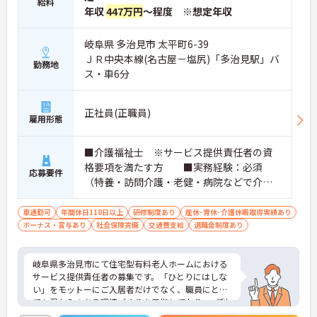
給料
年収
447万円
～程度 ※想定年収
岐阜県 多治見市 太平町6-39
ＪＲ中央本線(名古屋－塩尻)「多治見駅」バ
勤務地
ス・車6分
正社員(正職員)
雇用形態
■介護福祉士 ※サービス提供責任者の資
格要項を満たす方 ■実務経験：必須
応募要件
（特養・訪問介護・老健・病院などで介護
の実務経験が3年程度ある方）☆サ責未経験
スタートの実績多数☆
車通勤可
年間休日110日以上
研修制度あり
産休･育休･介護休暇取得実績あり
ボーナス・賞与あり
社会保険完備
交通費支給
退職金制度あり
岐阜県多治見市にて住宅型有料老人ホームにおける
サービス提供責任者の募集です。「ひとりにはしな
い」をモットーにご入居者だけでなく、職員にとっ
ても温かみのある環境づくりを目指しており、ご利
用者一人ひとりに寄り添ってサービスを提供してい