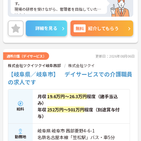
す。
現場の研修を受けながら、管理者を目指していただ
けます。
お休みや福利厚生も充実しておりますので、プライ
ベートも充実して過ごせます。
詳細を見る
無料
紹介してもらう
ご興味ある方は、ご連絡くださいませ。
通所介護（デイサービス）
更新日：2026年08月06日
株式会社ツクイツクイ岐阜茜部
株式会社ツクイ
【岐阜県／岐阜市】 デイサービスでの介護職員
の求人です
月収
19.6万円～26.3万円
程度（諸手当込
み）
給料
年収
252万円～501万円
程度（別途賞与付
与）
岐阜県 岐阜市 茜部菱野4-6-1
勤務地
名鉄名古屋本線「笠松駅」バス・車5分