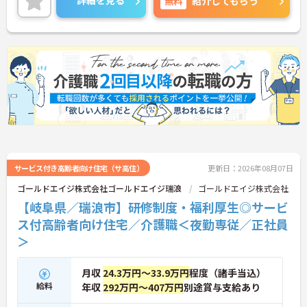
詳細を見る
無料
紹介してもらう
サービス付き高齢者向け住宅（サ高住）
更新日：2026年08月07日
ゴールドエイジ株式会社ゴールドエイジ瑞浪
ゴールドエイジ株式会社
【岐阜県／瑞浪市】研修制度・福利厚生◎サービ
ス付高齢者向け住宅／介護職＜夜勤専従／正社員
＞
月収
24.3万円～33.9万円
程度（諸手当込）
給料
年収
292万円～407万円
別途賞与支給あり