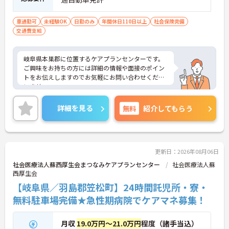
車通勤可
未経験OK
日勤のみ
年間休日110日以上
社会保険完備
交通費支給
岐阜県本巣郡に位置するケアプランセンターです。
ご興味をお持ちの方には詳細の情報や面接のポイン
トをお伝えしますのでお気軽にお問い合わせくださ
いませ。
詳細を見る
無料
紹介してもらう
更新日：2026年08月06日
社会医療法人蘇西厚生会まつなみケアプランセンター
社会医療法人蘇
西厚生会
【岐阜県／羽島郡笠松町】24時間託児所・寮・
無料駐車場完備★急性期病院でケアマネ募集！
月収
19.0万円～21.0万円
程度（諸手当込）