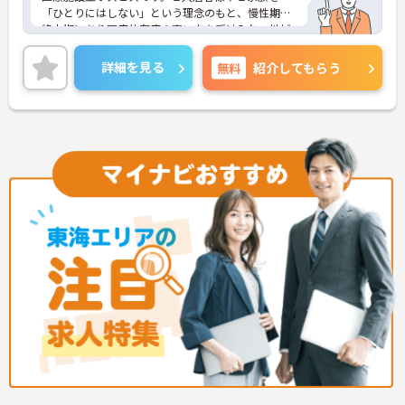
「ひとりにはしない」という理念のもと、慢性期や
終末期にあり医療依存度の高い方を受け入れ、地域
医療を支える社会的意義の高い事業を推進していま
す。現場には看護師が24時間常駐しています。急変
詳細を見る
無料
紹介してもらう
時の対応や医療行為は看護師が担当するため、初任
者研修や実務者研修の方も食事介助や入浴介助など
の生活を支えるケアに専念できる環境です。多職種
で情報を共有し、一人で判断を抱え込まないチーム
連携の体制がしっかりと整っています。働き方の面
では、夜勤明けの翌日が原則として公休となるほ
か、月平均の残業時間も5時間から7時間程度とかな
り少なめです。常勤スタッフの比率が90パーセント
を超えているため急な勤務変更が発生しにくく、あ
らかじめ決められた訪問予定表に沿って規則正しく
働けます。入職後は現場スタッフによるお一人おひ
とりに合わせた個別のOJT研修が実施されます。eラ
ーニングも導入されており、多職種と連携しながら
専門性を着実に深めていける環境が用意されていま
す。
★おすすめPOINT★
＜個別ＯＪＴとチーム連携で着実に成長！＞
・入職後はお一人おひとりの習熟度に合わせた個別
のＯＪＴ研修を実施し、ｅラーニングを用いた学習
の機会も提供されます