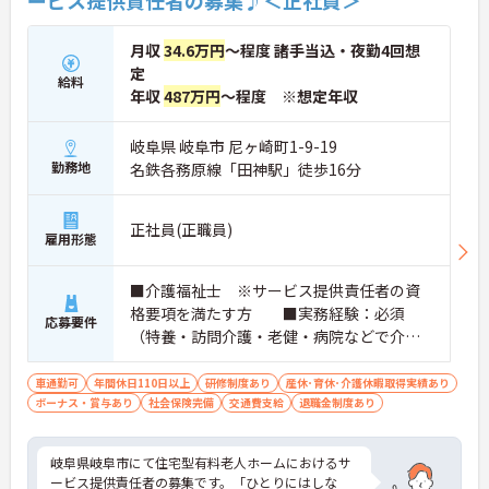
月収
34.6万円
～程度 諸手当込・夜勤4回想
定
給料
年収
487万円
～程度 ※想定年収
岐阜県 岐阜市 尼ヶ崎町1-9-19
勤務地
名鉄各務原線「田神駅」徒歩16分
正社員(正職員)
雇用形態
■介護福祉士 ※サービス提供責任者の資
格要項を満たす方 ■実務経験：必須
応募要件
（特養・訪問介護・老健・病院などで介護
の実務経験が3年程度ある方）☆サ責未経験
スタートの実績多数☆
車通勤可
年間休日110日以上
研修制度あり
産休･育休･介護休暇取得実績あり
ボーナス・賞与あり
社会保険完備
交通費支給
退職金制度あり
岐阜県岐阜市にて住宅型有料老人ホームにおけるサ
ービス提供責任者の募集です。「ひとりにはしな