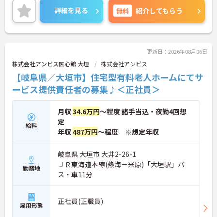
ただける方を募集しています。サービス提供責任者
詳細を見る
無料
紹介してもらう
の経験がなくスタートされた方も多数いらっしゃい
ます。
ご興味のある方には、面接対策ポイントなど、さら
に詳細をお話しいたしますのでお気軽にご相談くだ
さい！
更新日：2026年08月06日
株式会社アンビス医心館 大垣
株式会社アンビス
【岐阜県／大垣市】住宅型有料老人ホームにてサ
ービス提供責任者の募集♪＜正社員＞
月収
34.6万円
～程度 諸手当込・夜勤4回想
定
給料
年収
487万円
～程度 ※想定年収
岐阜県 大垣市 大井2-26-1
ＪＲ東海道本線(熱海－米原)「大垣駅」バ
勤務地
ス・車11分
正社員(正職員)
雇用形態