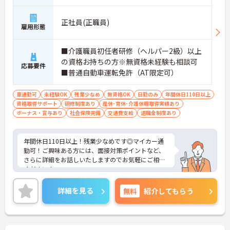
正社員(正職員)
雇用形態
■介護職員初任者研修（ヘルパー2級）以上
の資格お持ちの方※無資格未経験も相談可
応募要件
■普通自動車運転免許（AT限定可）
車通勤可
未経験OK
残業少なめ
無資格OK
日勤のみ
年間休日110日以上
資格取得サポート
研修制度あり
産休･育休･介護休暇取得実績あり
ボーナス・賞与あり
社会保険完備
交通費支給
退職金制度あり
年間休日110日以上！残業少なめです◎マイカー通
勤可！ご興味ある方には、面接対策ポイントなど、
さらに詳細をお話しいたしますのでお気軽にご相談
ください！
詳細を見る
無料
紹介してもらう