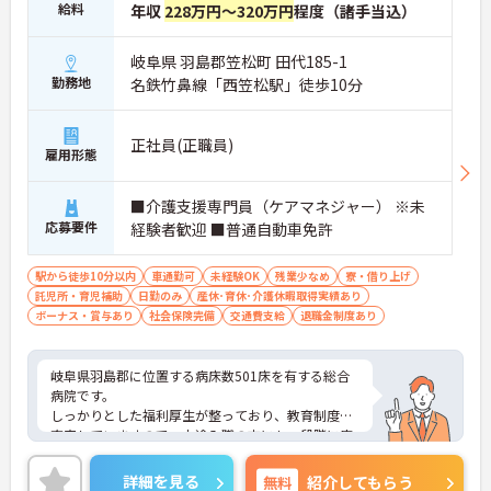
給料
年収
228万円～320万円
程度（諸手当込）
岐阜県 羽島郡笠松町 田代185-1
勤務地
名鉄竹鼻線「西笠松駅」徒歩10分
正社員(正職員)
雇用形態
■介護支援専門員（ケアマネジャー） ※未
応募要件
経験者歓迎 ■普通自動車免許
駅から徒歩10分以内
車通勤可
未経験OK
残業少なめ
寮・借り上げ
託児所・育児補助
日勤のみ
産休･育休･介護休暇取得実績あり
ボーナス・賞与あり
社会保険完備
交通費支給
退職金制度あり
岐阜県羽島郡に位置する病床数501床を有する総合
病院です。
しっかりとした福利厚生が整っており、教育制度も
充実していますので、中途入職の方にも、段階に応
じた研修がありますので、未経験の方も安心してお
仕事に慣れていただけます！
詳細を見る
無料
紹介してもらう