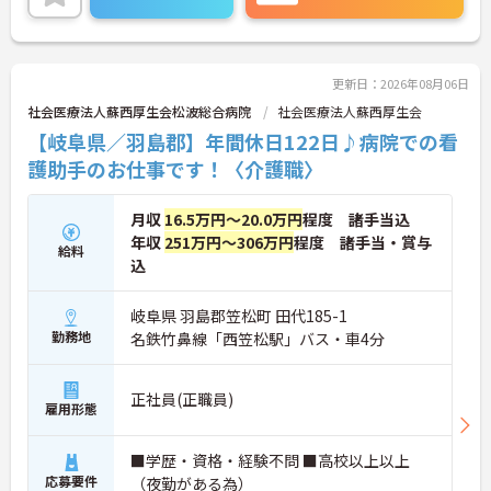
ご興味のある方は是非ご応募ください。
更新日：2026年08月06日
社会医療法人蘇西厚生会松波総合病院
社会医療法人蘇西厚生会
【岐阜県／羽島郡】年間休日122日♪病院での看
護助手のお仕事です！〈介護職〉
月収
16.5万円～20.0万円
程度 諸手当込
年収
251万円～306万円
程度 諸手当・賞与
給料
込
岐阜県 羽島郡笠松町 田代185-1
勤務地
名鉄竹鼻線「西笠松駅」バス・車4分
正社員(正職員)
雇用形態
■学歴・資格・経験不問 ■高校以上以上
応募要件
（夜勤がある為）