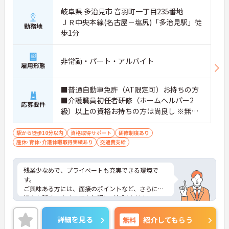
岐阜県 多治見市 音羽町一丁目235番地
ＪＲ中央本線(名古屋－塩尻)「多治見駅」徒
勤務地
歩1分
非常勤・パート・アルバイト
雇用形態
■普通自動車免許（AT限定可）お持ちの方
■介護職員初任者研修（ホームヘルパー2
応募要件
級）以上の資格お持ちの方は尚良し ※無資
格者、未経験者、ブランクのある方応相談
駅から徒歩10分以内
資格取得サポート
研修制度あり
産休･育休･介護休暇取得実績あり
交通費支給
残業少なめで、プライベートも充実できる環境で
す。
ご興味ある方には、面接のポイントなど、さらに詳
細をお話致しますのでお気軽にご相談ください。
詳細を見る
無料
紹介してもらう