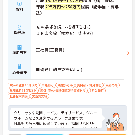
月収
15.0万円～17.2万円
程度（諸手当込）
年収
225万円～258万円
程度（諸手当・賞与
給料
込）
岐阜県 多治見市 松坂町1-1-5
勤務地
ＪＲ太多線「根本駅」徒歩9分
正社員(正職員)
雇用形態
■普通自動車免許(AT可)
応募要件
駅から徒歩10分以内
車通勤可
残業少なめ
託児所・育児補助
日勤のみ
年間休日110日以上
産休･育休･介護休暇取得実績あり
1月入職可
社会保険完備
交通費支給
クリニックや訪問サービス、デイサービス、グルー
プホームなどを運営するグループ企業です。
岐阜県多治見市に位置しています。訪問リハビリ・
デイサービスでのパワーリハビリ・脳リハビリなど
を組み入れたリハビリを実施されて異ます。