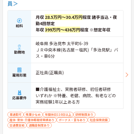
員＞
月収
28.5万円～30.4万円
程度 諸手当込・夜
勤4回想定
給料
年収
399万円～436万円
程度 ※想定年収
岐阜県 多治見市 太平町6-39
ＪＲ中央本線(名古屋－塩尻)「多治見駅」バ
勤務地
ス・車6分
正社員(正職員)
雇用形態
■介護福祉士、実務者研修、初任者研修
いずれか ※特養、老健、病院、有老などの
応募要件
実務経験1年以上ある方
車通勤可
残業少なめ
年間休日110日以上
研修制度あり
産休･育休･介護休暇取得実績あり
ボーナス・賞与あり
社会保険完備
交通費支給
退職金制度あり