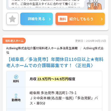
ので、ご自分の生活スタイルに合わせて働くことが
できます◎また、昇給があるのであなたの頑張りが
しっかり評価されます♪ご興味のある方は面接ポイ
ントをお伝えしますので、お気軽にご連絡くださ
詳細を見る
無料
紹介してもらう
い！
有料老人ホーム
更新日：2026年04月15日
AzBeing株式会社介護付有料老人ホーム多治見生楽館
AzBeing株式会
社
【岐阜県／多治見市】年間休日110日以上★有料
老人ホームでの介護職募集です！〈正社員〉
月収
23.9万円～34.9万円
程度
給料
岐阜県 多治見市 滝呂町1-79-1
ＪＲ中央本線(名古屋－塩尻)「多治見駅」バ
勤務地
ス・車9分