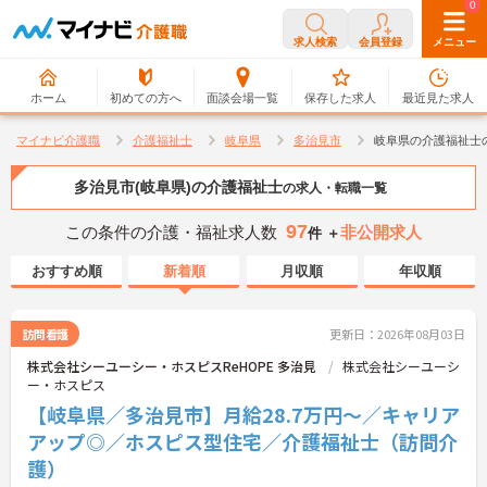
0
0
求人検索
会員登録
メニュー
ホーム
初めての方へ
面談会場一覧
保存した求人
最近見た求人
マイナビ介護職
介護福祉士
岐阜県
多治見市
岐阜県の介護福祉士
多治見市(岐阜県)の介護福祉士
の求人・転職一覧
97
この条件の介護・福祉求人数
非公開求人
件 ＋
おすすめ順
新着順
月収順
年収順
訪問看護
更新日：2026年08月03日
株式会社シーユーシー・ホスピスReHOPE 多治見
株式会社シーユーシ
ー・ホスピス
【岐阜県／多治見市】月給28.7万円～／キャリア
アップ◎／ホスピス型住宅／介護福祉士（訪問介
護）