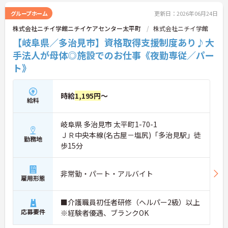
代が成長を実感できる明確なキャリアマップがある
一方で、40～60代の方も安心できる最大2万円の勤
グループホーム
更新日：2026年06月24日
続年数手当や退職金制度などの福利厚生を完備して
株式会社ニチイ学館ニチイケアセンター太平町
株式会社ニチイ学館
います。企業主導型保育所の利用や10～18歳のお子
様への子ども手当などライフステージの変化にも対
【岐阜県／多治見市】資格取得支援制度あり♪大
応しており、グループホームでの1対1の丁寧なケア
手法人が母体◎施設でのお仕事《夜勤専従／パー
という現場のやりがいを感じながら、確かなキャリ
ト》
アと長期的な働きやすさの両方を手に入れられる職
場です。
＜介護福祉士の資格を活かし、さらなる高みを目指
時給
1,195円
～
給料
せる環境です＞大手ならではの丁寧な拠点研修や半
年間のOJTがあり、新しい職場への不安をしっかり
解消できます。1ユニット9名の少人数制グループホ
岐阜県 多治見市 太平町1-70-1
ームのため、お客様と1対1で深く関わるケアが叶う
ＪＲ中央本線(名古屋－塩尻)「多治見駅」徒
のも大きな魅力。ゆくゆくはサービス管理者研修を
勤務地
歩15分
受講し、施設長やケアマネジャーへステップアップ
できる明確なキャリアマップが用意されています
＜手厚い子育て支援！プライベートも大切にできる
非常勤・パート・アルバイト
環境＞ 「ワークライフバランスを重視する方にも大
雇用形態
変おすすめの求人です。希望を考慮したシフト作成
や半日単位で取得できる有給休暇など、無理なく働
■介護職員初任者研修（ヘルパー2級）以上
ける体制が整っています。特に子育て支援が手厚
応募要件
く、10～18歳のお子様を対象とした『子ども手当』
※経験者優遇、ブランクOK
や、企業主導型保育所の利用手当（月1万円）など