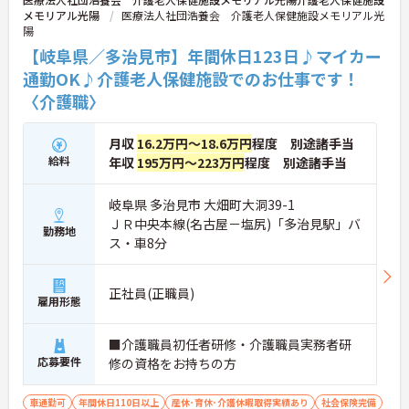
メモリアル光陽
医療法人社団浩養会 介護老人保健施設メモリアル光
陽
【岐阜県／多治見市】年間休日123日♪マイカー
通勤OK♪介護老人保健施設でのお仕事です！
〈介護職〉
月収
16.2万円～18.6万円
程度 別途諸手当
給料
年収
195万円～223万円
程度 別途諸手当
岐阜県 多治見市 大畑町大洞39-1
ＪＲ中央本線(名古屋－塩尻)「多治見駅」バ
勤務地
ス・車8分
正社員(正職員)
雇用形態
■介護職員初任者研修・介護職員実務者研
応募要件
修の資格をお持ちの方
車通勤可
年間休日110日以上
産休･育休･介護休暇取得実績あり
社会保険完備