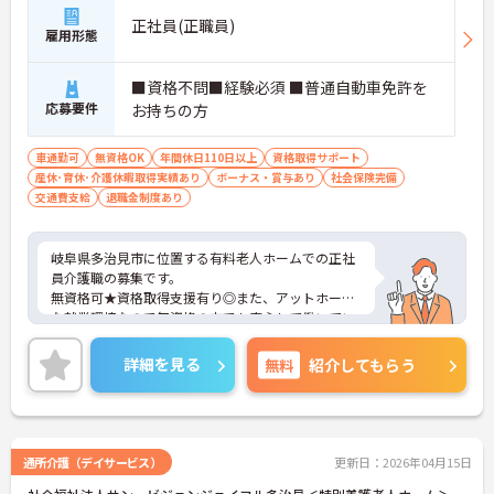
正社員(正職員)
雇用形態
■資格不問■経験必須 ■普通自動車免許を
応募要件
お持ちの方
車通勤可
無資格OK
年間休日110日以上
資格取得サポート
産休･育休･介護休暇取得実績あり
ボーナス・賞与あり
社会保険完備
交通費支給
退職金制度あり
岐阜県多治見市に位置する有料老人ホームでの正社
員介護職の募集です。
無資格可★資格取得支援有り◎また、アットホーム
な就業環境なので無資格の方でも安心して働いてい
ただけます♪
ご興味をお持ちの方には詳細の情報や面接のポイン
詳細を見る
無料
紹介してもらう
トをお伝えしますのでお気軽にお問い合わせくださ
いませ。
通所介護（デイサービス）
更新日：2026年04月15日