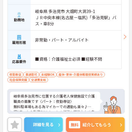
岐阜県 多治見市 大畑町大洞39-1
ＪＲ中央本線(名古屋－塩尻)「多治見駅」バ
勤務地
ス・車8分
非常勤・パート・アルバイト
雇用形態
■資格：介護福祉士必須 ■経験不問
応募要件
夜勤専従
車通勤可
未経験OK
産休･育休･介護休暇取得実績あり
社会保険完備
交通費支給
岐阜県多治見市に位置する介護老人保健施設で介護
職員の募集です〈パート：夜勤専従〉
無料駐車場もある為マイカーでの通勤も楽々♪
週1日～から勤務OK！シフトの相談も可能なため自
分のペースで働くことができます◎また現場経験の
ない方でもチャレンジできる職場で、しっかりとし
詳細を見る
無料
紹介してもらう
たフォロー体制で、経験に関わらず安心してスター