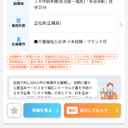
ＪＲ中央本線(名古屋－塩尻)「多治見駅」徒
勤務地
歩15分
正社員(正職員)
雇用形態
■介護福祉士必須 ※未経験・ブランク可
応募要件
未経験OK
残業少なめ
年間休日110日以上
ブランクOK
資格取得サポート
研修制度あり
産休･育休･介護休暇取得実績あり
ボーナス・賞与あり
社会保険完備
交通費支給
退職金制度あり
全国で約1,900カ所の事業所を展開し、訪問介護か
ら居住系サービスまで幅広いトータル介護を手掛け
る大手企業「ニチイ学館」の求人です。日本生命グ
ループの強固な経営基盤のもと、介護福祉士の資格
を最大限に活かしてキャリアアップできる環境が整
っています。毎月1万8000円の資格手当が支給され
詳細を見る
無料
紹介してもらう
るだけでなく、将来的にサービス管理者や拠点管理
者、ケアマネジャーへと進むための「サービス管理
者研修」等の充実した支援制度が魅力です。20～30