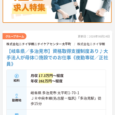
グループホーム
更新日：2026年06月24日
株式会社ニチイ学館ニチイケアセンター太平町
株式会社ニチイ学館
【岐阜県／多治見市】資格取得支援制度あり♪大
手法人が母体◎施設でのお仕事《夜勤専従／正社
員》
月収
17.3万円
～程度
給料
年収
261万円
～程度
岐阜県 多治見市 太平町1-70-1
ＪＲ中央本線(名古屋－塩尻)「多治見駅」徒
勤務地
歩15分