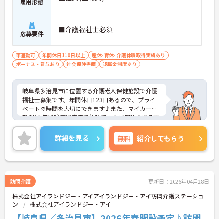
雇用形態
■介護福祉士必須
応募要件
車通勤可
年間休日110日以上
産休･育休･介護休暇取得実績あり
ボーナス・賞与あり
社会保険完備
退職金制度あり
岐阜県多治見市に位置する介護老人保健施設で介護
福祉士募集です。年間休日123日あるので、プライ
ベートの時間を大切にできます♪また、マイカー通
勤OK！無料駐車場完備で便利です！ご興味のある方
はご面接のポイントお伝えしますのでご気軽にお問
い合わせください。
詳細を見る
無料
紹介してもらう
訪問介護
更新日：2026年04月28日
株式会社アイランドジー・アイアイランドジー・アイ訪問介護ステーショ
ン
株式会社アイランドジー・アイ
【岐阜県／多治見市】2026年春開設予定♪訪問