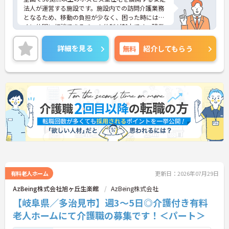
法人が運営する施設です。施設内での訪問介護業務
となるため、移動の負担が少なく、困った時にはす
ぐに仲間に相談できるチーム体制が魅力です。残業
は全社平均残業月5時間程度と少なく、3日以上の連
続休暇で支援金が支給される独自の制度や、美容皮
詳細を見る
無料
紹介してもらう
膚科などの割引が受けられる福利厚生も充実してい
ます。ホスピスケアが初めてでも、充実した入社時
研修と資格取得支援制度を活用し、専門性を高めな
がらご自身のキャリアアップを目指すことができま
す。ご入居者さまの生きる喜びに寄り添いながらチ
ームで協力しながらより良いケアを提供したい方に
ぴったりの環境です。
★おすすめPOINT★
【「看取り・難病ケアのプロ」として成長できる環
境が整っています】
・がん末期・神経難病の方に特化したホスピス型住
宅ならではの専門的なスキルを、日常業務の中で習
得することができます
有料老人ホーム
更新日：2026年07月29日
・入社時は先輩スタッフの同行訪問からスタートす
AzBeing株式会社旭ヶ丘生楽館
AzBeing株式会社
るため、訪問介護未経験の方も安心して業務に慣れ
【岐阜県／多治見市】週3～5日◎介護付き有料
ることができます
・訪問診療医と24時間連携し、チームで看取りに取
老人ホームにて介護職の募集です！＜パート＞
り組む体制が整っているため、「看取りのプロ」と
して他施設では得られない経験を積むことができま