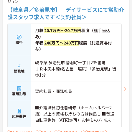
ジョン
【岐阜県／多治見市】 デイサービスにて常勤介
護スタッフ求人です＜契約社員＞
月収
20.7万円～20.7万円
程度（諸手当込
み）
給料
年収
248万円～248万円
程度（別途賞与付
与）
岐阜県 多治見市 音羽町一丁目235番地
ＪＲ中央本線(名古屋－塩尻)「多治見駅」徒
勤務地
歩1分
契約社員・嘱託社員
雇用形態
■介護職員初任者研修（ホームヘルパー2
級）以上の資格お持ちの方は尚良し ■普通
応募要件
自動車免許（AT限定可）お持ちの方 ※未経
験者、無資格者応相談