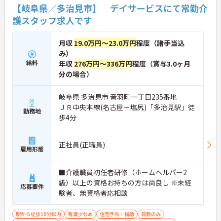
【岐阜県／多治見市】 デイサービスにて常勤介
護スタッフ求人です
月収
19.0万円～23.0万円
程度（諸手当込
み）
給料
年収
276万円～336万円
程度（賞与3.0ヶ月
分の場合）
岐阜県 多治見市 音羽町一丁目235番地
ＪＲ中央本線(名古屋－塩尻)「多治見駅」徒
勤務地
歩4分
正社員(正職員)
雇用形態
■介護職員初任者研修（ホームヘルパー2
級）以上の資格お持ちの方は尚良し ※未経
応募要件
験者、無資格者応相談
駅から徒歩10分以内
残業少なめ
住宅手当・補助
日勤のみ