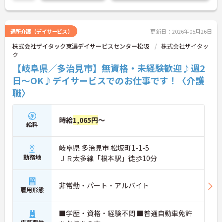
トできます。
こちらの求人にご興味がございましたら面接のポイ
ントもお伝えしますので是非ご応募お待ちしており
ます。
通所介護（デイサービス）
更新日：2026年05月26日
株式会社ザイタック東濃デイサービスセンター松阪
株式会社ザイタッ
ク
【岐阜県／多治見市】無資格・未経験歓迎♪週2
日～OK♪デイサービスでのお仕事です！〈介護
職〉
時給
1,065円
～
給料
岐阜県 多治見市 松坂町1-1-5
勤務地
ＪＲ太多線「根本駅」徒歩10分
非常勤・パート・アルバイト
雇用形態
■学歴・資格・経験不問 ■普通自動車免許