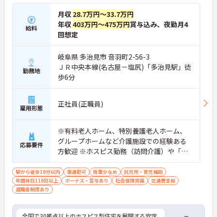
月収
28.7万円～33.7万円
年収
403万円～475万円
賞与込み、夜勤月4
給料
回想定
岐阜県 多治見市 音羽町2-56-3
ＪＲ中央本線(名古屋－塩尻)「多治見駅」徒
勤務地
歩6分
正社員(正職員)
雇用形態
※有料老人ホーム、特別養護老人ホーム、
グループホームなど介護施設での経験ある
応募要件
方歓迎 ※ホスピス勤務（訪問介護）や「看
取り」が初めての方も可
駅から徒歩10分以内
車通勤可
残業少なめ
託児所・育児補助
年間休日110日以上
ボーナス・賞与あり
社会保険完備
交通費支給
退職金制度あり
全国で30拠点以上のホスピス型住宅を展開する安定