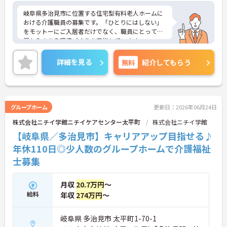
岐阜県多治見市に位置する住宅型有料老人ホームに
おける介護職員の募集です。「ひとりにはしない」
をモットーにご入居者だけでなく、職員にとっても
温かみのある環境づくりを目指しています。
ご利用者一人ひとりに寄り添って介護サービスを提
供していただける方を募集しています。これまでの
詳細を見る
無料
紹介してもらう
介護業務を活かしながら業務できる職場環境です。
ご興味のある方には、面接対策ポイントなど、さら
に詳細をお話しいたしますのでお気軽にご相談くだ
さい！
グループホーム
更新日：2026年06月24日
株式会社ニチイ学館ニチイケアセンター太平町
株式会社ニチイ学館
【岐阜県／多治見市】キャリアアップ目指せる♪
年休110日◎少人数のグループホームで介護福祉
士募集
月収
20.7万円
～
給料
年収
274万円
～
岐阜県 多治見市 太平町1-70-1