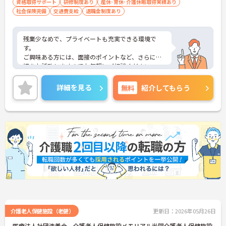
資格取得サポート
研修制度あり
産休･育休･介護休暇取得実績あり
社会保険完備
交通費支給
退職金制度あり
残業少なめで、プライベートも充実できる環境で
す。
ご興味ある方には、面接のポイントなど、さらに詳
細をお話致しますのでお気軽にご相談ください。
詳細を見る
無料
紹介してもらう
介護老人保健施設（老健）
更新日：2026年05月26日
医療法人社団浩養会 介護老人保健施設メモリアル光陽介護老人保健施設