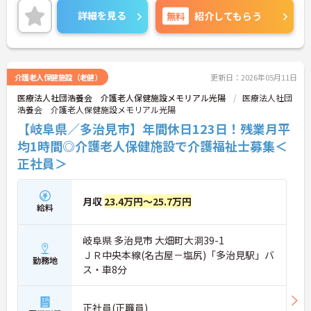
勤務は日勤のみ、年間休日110日、日曜日・祝日は
詳細を見る
無料
紹介してもらう
休みですので、プライベートとの両立もしやすい環
境です。ご興味のある方はお気軽にお問い合わせ下
さい。
介護老人保健施設（老健）
更新日：2026年05月11日
医療法人社団浩養会 介護老人保健施設メモリアル光陽
医療法人社団
浩養会 介護老人保健施設メモリアル光陽
【岐阜県／多治見市】年間休日123日！残業月平
均1時間◎介護老人保健施設で介護福祉士募集＜
正社員＞
月収
23.4万円～25.7万円
給料
岐阜県 多治見市 大畑町大洞39-1
ＪＲ中央本線(名古屋－塩尻)「多治見駅」バ
勤務地
ス・車8分
正社員(正職員)