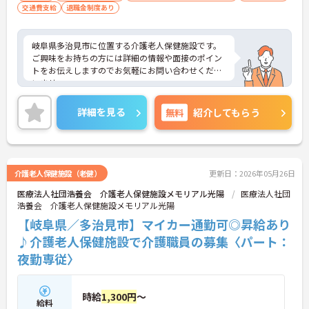
交通費支給
退職金制度あり
岐阜県多治見市に位置する介護老人保健施設です。
ご興味をお持ちの方には詳細の情報や面接のポイン
トをお伝えしますのでお気軽にお問い合わせくださ
いませ。
詳細を見る
無料
紹介してもらう
介護老人保健施設（老健）
更新日：2026年05月26日
医療法人社団浩養会 介護老人保健施設メモリアル光陽
医療法人社団
浩養会 介護老人保健施設メモリアル光陽
【岐阜県／多治見市】マイカー通勤可◎昇給あり
♪介護老人保健施設で介護職員の募集〈パート：
夜勤専従〉
時給
1,300円
～
給料