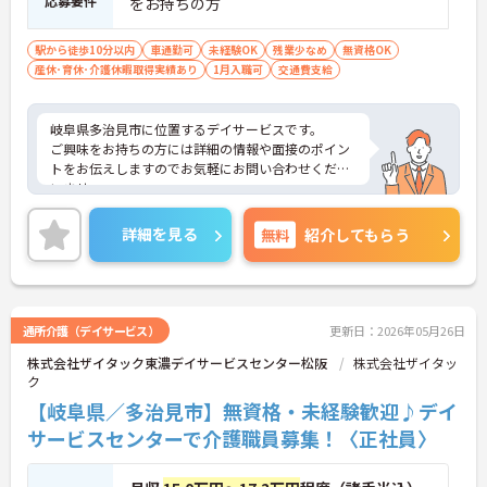
応募要件
をお持ちの方
駅から徒歩10分以内
車通勤可
未経験OK
残業少なめ
無資格OK
産休･育休･介護休暇取得実績あり
1月入職可
交通費支給
岐阜県多治見市に位置するデイサービスです。
ご興味をお持ちの方には詳細の情報や面接のポイン
トをお伝えしますのでお気軽にお問い合わせくださ
いませ。
詳細を見る
無料
紹介してもらう
通所介護（デイサービス）
更新日：2026年05月26日
株式会社ザイタック東濃デイサービスセンター松阪
株式会社ザイタッ
ク
【岐阜県／多治見市】無資格・未経験歓迎♪デイ
サービスセンターで介護職員募集！〈正社員〉