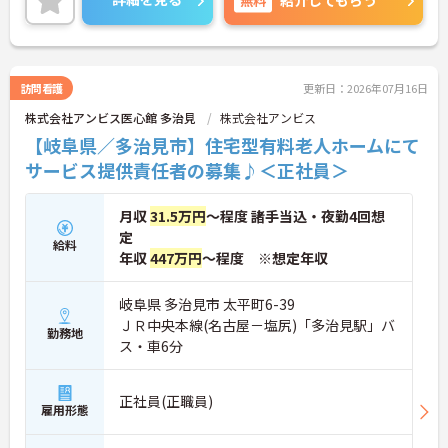
紹介してもらう
ご興味ある方には、面接対策ポイントなど、さらに
詳細をお話しいたしますのでお気軽にご相談くださ
い！
訪問看護
更新日：2026年07月16日
株式会社アンビス医心館 多治見
株式会社アンビス
【岐阜県／多治見市】住宅型有料老人ホームにて
サービス提供責任者の募集♪＜正社員＞
月収
31.5万円
～程度 諸手当込・夜勤4回想
定
給料
年収
447万円
～程度 ※想定年収
岐阜県 多治見市 太平町6-39
ＪＲ中央本線(名古屋－塩尻)「多治見駅」バ
勤務地
ス・車6分
正社員(正職員)
雇用形態