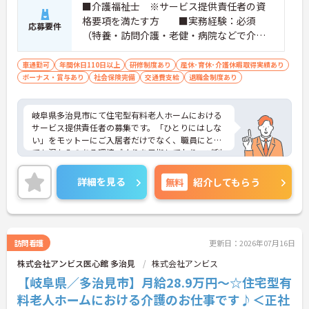
■介護福祉士 ※サービス提供責任者の資
格要項を満たす方 ■実務経験：必須
応募要件
（特養・訪問介護・老健・病院などで介護
の実務経験が3年程度ある方）☆サ責未経験
スタートの実績多数☆
車通勤可
年間休日110日以上
研修制度あり
産休･育休･介護休暇取得実績あり
ボーナス・賞与あり
社会保険完備
交通費支給
退職金制度あり
岐阜県多治見市にて住宅型有料老人ホームにおける
サービス提供責任者の募集です。「ひとりにはしな
い」をモットーにご入居者だけでなく、職員にとっ
ても温かみのある環境づくりを目指しており、ご利
用者一人ひとりに寄り添ってサービスを提供してい
ただける方を募集しています。サービス提供責任者
詳細を見る
無料
紹介してもらう
の経験がなくスタートされた方も多数いらっしゃい
ます。
ご興味のある方には、面接対策ポイントなど、さら
に詳細をお話しいたしますのでお気軽にご相談くだ
さい！
訪問看護
更新日：2026年07月16日
株式会社アンビス医心館 多治見
株式会社アンビス
【岐阜県／多治見市】月給28.9万円～☆住宅型有
料老人ホームにおける介護のお仕事です♪＜正社