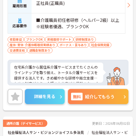
正社員(正職員)
雇用形態
■介護職員初任者研修（ヘルパー2級）以上
応募要件
※経験者優遇、ブランクOK
夜勤専従
ブランクOK
資格取得サポート
研修制度あり
産休･育休･介護休暇取得実績あり
ボーナス・賞与あり
社会保険完備
交通費支給
退職金制度あり
在宅系介護から居住系介護サービスまでたくさんの
ラインナップを取り揃え、トータル介護サービスを
提供する法人です。きめ細やかな研修や両立支援の
ための制度があり、介護のお仕事が未経験の方、ブ
ランクのある方、子育て中の方も安心して働ける環
境があります。ご興味ある方には、面接対策ポイン
詳細を見る
無料
紹介してもらう
トなど、さらに詳細をお話しいたしますのでお気軽
にご相談ください！
通所介護（デイサービス）
更新日：2026年06月02日
社会福祉法人サン・ビジョンジョイフル多治見
社会福祉法人サン・ビ