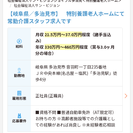
社会福祉法人サン・ビジョンジョイフル多治見＜特別養護老人ホーム＞
社会福祉法人サン・ビジョン
【岐阜県／多治見市】 特別養護老人ホームにて
常勤介護スタッフ求人です
月収
21.5万円～37.0万円
程度（諸手当込
み）
給料
年収
330万円～460万円
程度（賞与3.0ヶ月
分の場合）
岐阜県 多治見市 音羽町一丁目235番地
ＪＲ中央本線(名古屋－塩尻)「多治見駅」徒
勤務地
歩4分
正社員(正職員)
雇用形態
■資格不問 ■普通自動車免許（AT限定可）
お持ちの方 ※高齢者施設等での介護職とし
応募要件
ての経験があれば尚良し ※未経験者応相談