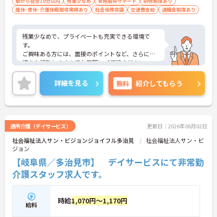
駅から徒歩10分以内
残業少なめ
資格取得サポート
研修制度あり
産休･育休･介護休暇取得実績あり
社会保険完備
交通費支給
退職金制度あり
残業少なめで、プライベートも充実できる環境で
す。
ご興味ある方には、面接のポイントなど、さらに詳
細をお話致しますのでお気軽にご相談ください。
詳細を見る
無料
紹介してもらう
通所介護（デイサービス）
更新日：2026年06月02日
社会福祉法人サン・ビジョンジョイフル多治見
社会福祉法人サン・ビ
ジョン
【岐阜県／多治見市】 デイサービスにて非常勤
介護スタッフ求人です。
時給
1,070円～1,170円
給料