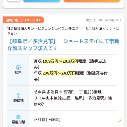
通所介護（デイサービス）
更新日：2026年06月02日
社会福祉法人サン・ビジョンジョイフル多治見
社会福祉法人サン・ビ
ジョン
【岐阜県／多治見市】 ショートステイにて常勤
介護スタッフ求人です
月収
19.9万円～20.3万円
程度（諸手当込
み）
給料
年収
238万円～243万円
程度（別途賞与付
与）
岐阜県 多治見市 音羽町一丁目235番地
ＪＲ中央本線(名古屋－塩尻)「多治見駅」徒
勤務地
歩4分
正社員(正職員)
雇用形態