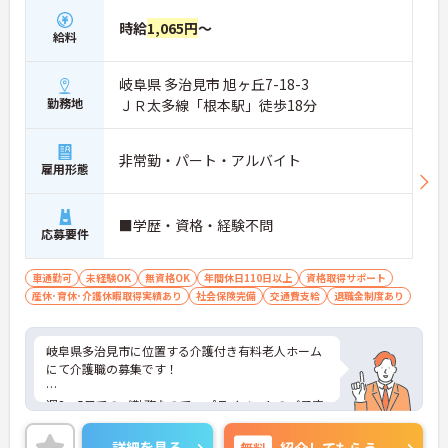
す
時給
1,065円
～
【頑張りがしっかり給与・評価に反映される職場で
給料
す】
・介護福祉士手当25,000円、処遇改善手当78,000
岐阜県 多治見市 旭ヶ丘7-18-3
円、賞与は年2回＋処遇改善一時金も別途支給され
勤務地
ＪＲ太多線「根本駅」徒歩18分
ています。
・入社半年でリーダーを任されたスタッフの実績が
あるなど、年次にかかわらず頑張りが評価され、キ
非常勤・パート・アルバイト
ャリアアップを実現できる職場環境です
雇用形態
【働きやすい休日・残業面と、長く安心して働ける
福利厚生が魅力です】
・月9日公休に加え、夏季・冬季休暇各3日が確保さ
■学歴・資格・経験不問
れており（年間休日113日）、オンオフのメリハリ
応募要件
をつけて働くことができます。
・全社平均残業月5時間程度と、業界平均を大きく
車通勤可
未経験OK
無資格OK
年間休日110日以上
資格取得サポート
下回る少ない残業時間を実現しています
産休･育休･介護休暇取得実績あり
社会保険完備
交通費支給
退職金制度あり
・退職金制度（勤続3年以上）・保育手当・育児短
時間勤務・マインドフルネスプログラムなど、長期
的に安心して働き続けるための制度が充実していま
岐阜県多治見市に位置する介護付き有料老人ホーム
す
にて介護職の募集です！
週3～5日でのご勤務なので、プライベートのご予定
も大切にしながらご就業いただけます。
詳細を見る
無料