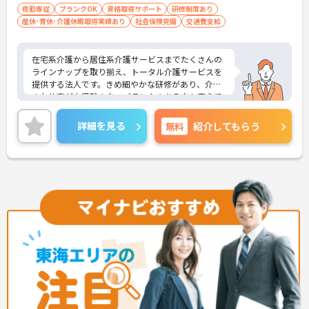
も充実！ご家族の急な体調不良時には家族愛休暇も
夜勤専従
ブランクOK
資格取得サポート
研修制度あり
利用でき、ライフステージが変わっても安心のサポ
産休･育休･介護休暇取得実績あり
社会保険完備
交通費支給
ート体制です。
在宅系介護から居住系介護サービスまでたくさんの
ラインナップを取り揃え、トータル介護サービスを
提供する法人です。きめ細やかな研修があり、介護
のお仕事が未経験の方、ブランクのある方も安心で
す。ご興味ある方には、面接対策ポイントなど、さ
らに詳細をお話しいたしますのでお気軽にご相談く
詳細を見る
無料
紹介してもらう
ださい！