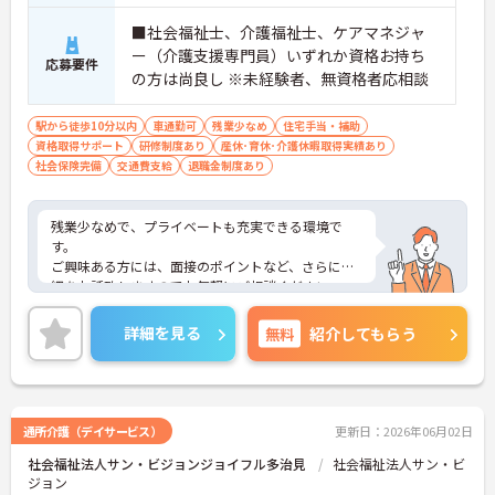
■社会福祉士、介護福祉士、ケアマネジャ
ー（介護支援専門員）いずれか資格お持ち
応募要件
の方は尚良し ※未経験者、無資格者応相談
駅から徒歩10分以内
車通勤可
残業少なめ
住宅手当・補助
資格取得サポート
研修制度あり
産休･育休･介護休暇取得実績あり
社会保険完備
交通費支給
退職金制度あり
残業少なめで、プライベートも充実できる環境で
す。
ご興味ある方には、面接のポイントなど、さらに詳
細をお話致しますのでお気軽にご相談ください。
詳細を見る
無料
紹介してもらう
通所介護（デイサービス）
更新日：2026年06月02日
社会福祉法人サン・ビジョンジョイフル多治見
社会福祉法人サン・ビ
ジョン