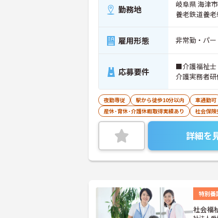
岐阜県 海津市
勤務地
養老鉄道養老
雇用形態
非常勤・パー
■介護福祉士
応募要件
介護実務者研
夜勤専従
駅から徒歩10分以内
車通勤可
産休･育休･介護休暇取得実績あり
社会保険
詳細を
特別養
社会福
祉法人愛