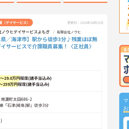
護（デイサービス）
更新日：2026年04月01日
社ノウヒデイサービスよもぎ
有限会社ノウヒ
阜県／海津市】駅から徒歩3分♪残業ほぼ無
デイサービスで介護職員募集！〈正社員〉
円～29.0万円
程度(諸手当込み)
～259万円
程度(諸手当込み)
 南濃町太田686-2
マ
線「石津(岐阜)駅」徒歩3分
お
)