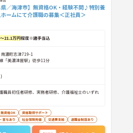
阜県／海津市】無資格OK・経験不問♪特別養
人ホームにて介護職の募集＜正社員＞
円～21.1万円
程度※諸手当込
 南濃町志津719-1
線「美濃津屋駅」徒歩11分
)
護職員初任者研修、実務者研修、介護福祉士のいずれ
無資格OK
資格取得サポート
・賞与あり
社会保険完備
交通費支給
退職金制度あり