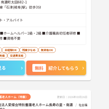
 南濃町太田682-1
線「石津(岐阜)駅」徒歩3分
ト・アルバイト
 ■ホームヘルパー1級・2級 ■介護職員初任者研修 ■
修 ■資格不要
未経験OK
残業少なめ
無資格OK
完備
交通費支給
見る
無料
紹介してもらう
護老人ホーム（特養）
更新日：2026年03月26日
祉法人愛燦会特別養護老人ホーム長寿の里・南濃
社会福
燦会