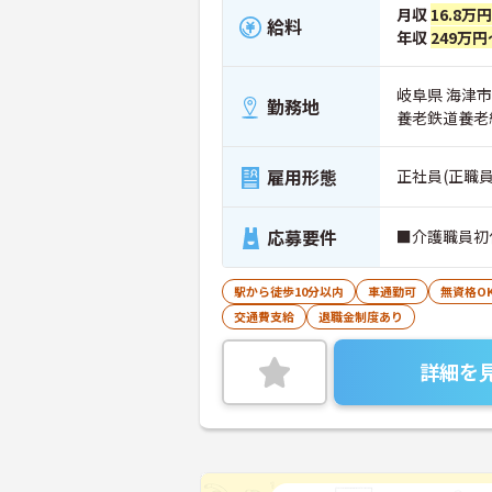
月収
16.8万
給料
年収
249万円
岐阜県 海津市
勤務地
養老鉄道養老
雇用形態
正社員(正職員
応募要件
■介護職員初
駅から徒歩10分以内
車通勤可
無資格O
交通費支給
退職金制度あり
詳細を