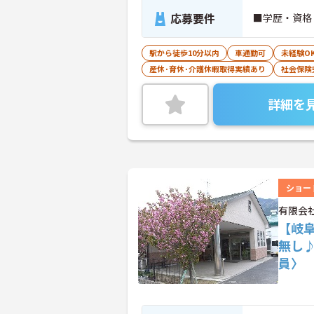
応募要件
■学歴・資格
駅から徒歩10分以内
車通勤可
未経験O
産休･育休･介護休暇取得実績あり
社会保険
詳細を
ショー
有限会
【岐
無し
員〉