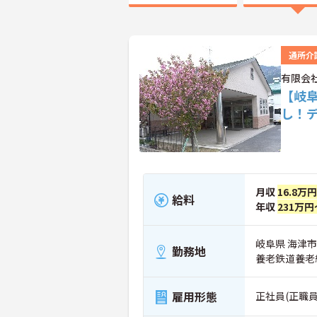
通所介
有限会
【岐
し！
月収
16.8万
給料
年収
231万円
岐阜県 海津市
勤務地
養老鉄道養老
雇用形態
正社員(正職員