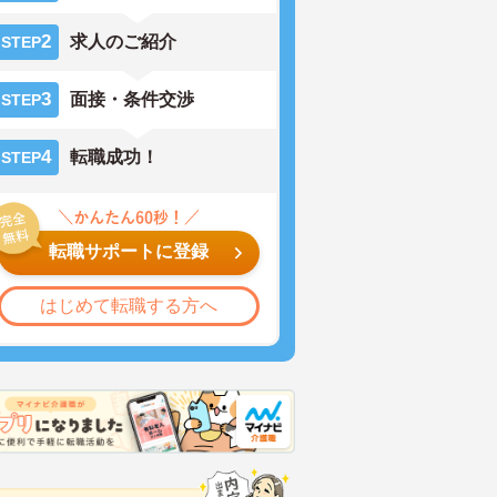
2
求人のご紹介
STEP
3
面接・条件交渉
STEP
4
転職成功！
STEP
転職サポートに登録
はじめて転職する方へ