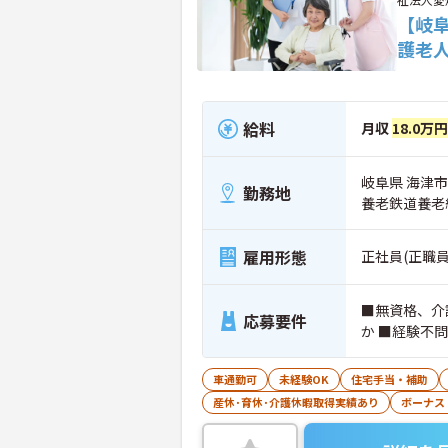
【岐
護老
給料
月収
18.0万
岐阜県 海津市
勤務地
養老鉄道養老
雇用形態
正社員(正職員
■無資格、介
応募要件
か ■経験不問
車通勤可
未経験OK
住宅手当・補助
産休･育休･介護休暇取得実績あり
ボーナス