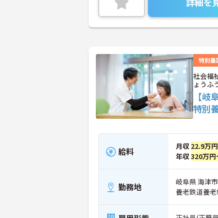
詳細を
特別養
社会福
ょうふ
【岐
特別
月収
22.9万
給料
年収
320万円
岐阜県 海津市
勤務地
養老鉄道養老
正社員(正職員