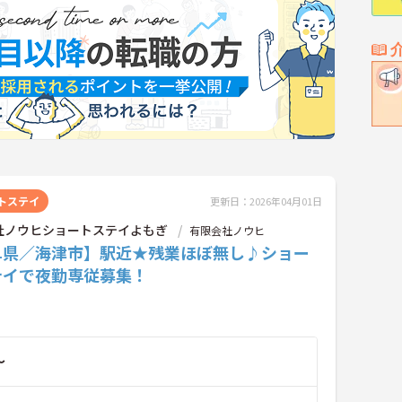
トステイ
更新日：2026年04月01日
社ノウヒショートステイよもぎ
有限会社ノウヒ
阜県／海津市】駅近★残業ほぼ無し♪ショー
テイで夜勤専従募集！
～