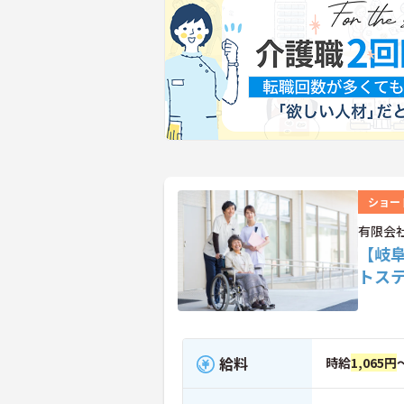
ショー
有限会
【岐
トス
給料
時給
1,065円