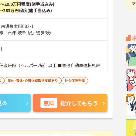
円～29.0万円
程度(諸手当込み)
～283万円
程度(諸手当込み)
 南濃町太田682-1
線「石津(岐阜)駅」徒歩3分
)
任者研修（ヘルパー2級）以上 ■普通自動車運転免許
K
産休･育休･介護休暇取得実績あり
社会保険完備
見る
無料
紹介してもらう