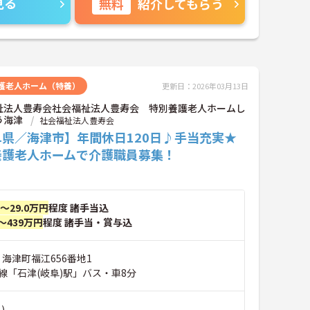
見る
無料
紹介してもらう
護老人ホーム（特養）
更新日：2026年03月13日
祉法人豊寿会社会福祉法人豊寿会 特別養護老人ホームし
う海津
社会福祉法人豊寿会
阜県／海津市】年間休日120日♪手当充実★
養護老人ホームで介護職員募集！
円～29.0万円
程度 諸手当込
～439万円
程度 諸手当・賞与込
 海津町福江656番地1
線「石津(岐阜)駅」バス・車8分
)