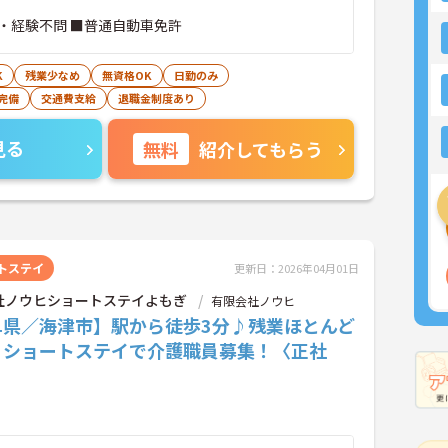
・経験不問 ■普通自動車免許
K
残業少なめ
無資格OK
日勤のみ
完備
交通費支給
退職金制度あり
見る
無料
紹介してもらう
トステイ
更新日：2026年04月01日
社ノウヒショートステイよもぎ
有限会社ノウヒ
阜県／海津市】駅から徒歩3分♪残業ほとんど
♪ショートステイで介護職員募集！〈正社