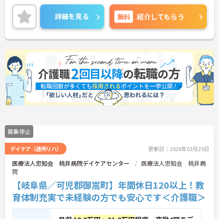
♪
駐車場が完備されていて、マイカー通勤が可能なた
詳細を見る
無料
紹介してもらう
め通勤に便利です。
ご興味をお持ちの方には、詳細の情報や面接のポイ
ントをお伝えしますのでお気軽にお問い合わせくだ
さい。
募集停止
デイケア（通所リハ）
更新日：2026年03月25日
医療法人忠知会 桃井病院デイケアセンター
医療法人忠知会 桃井病
院
【岐阜県／可児郡御嵩町】年間休日120以上！教
育体制充実で未経験の方でも安心です＜介護職＞