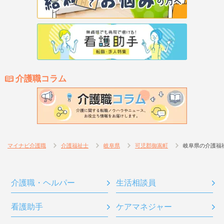
介護職コラム
マイナビ介護職
介護福祉士
岐阜県
可児郡御嵩町
岐阜県の介護福
介護職・ヘルパー
生活相談員
看護助手
ケアマネジャー