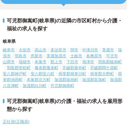
可児郡御嵩町(岐阜県)の近隣の市区町村から介護・
福祉の求人を探す
岐阜県
岐阜市
大垣市
高山市
多治見市
関市
中津川市
美濃市
瑞
浪市
羽島市
恵那市
美濃加茂市
土岐市
各務原市
可児市
山県市
瑞穂市
本巣市
郡上市
下呂市
海津市
羽島郡岐南町
羽島郡笠松町
養老郡養老町
不破郡垂井町
不破郡関ケ原町
安八郡神戸町
安八郡安八町
揖斐郡揖斐川町
揖斐郡大野町
揖
斐郡池田町
本巣郡北方町
加茂郡坂祝町
加茂郡富加町
加茂郡
八百津町
加茂郡白川町
可児郡御嵩町
可児郡御嵩町(岐阜県)の介護・福祉の求人を雇用形
態から探す
正社員(正職員)