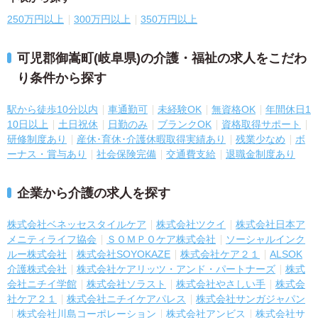
250万円以上
300万円以上
350万円以上
可児郡御嵩町(岐阜県)の介護・福祉の求人をこだわ
り条件から探す
駅から徒歩10分以内
車通勤可
未経験OK
無資格OK
年間休日1
10日以上
土日祝休
日勤のみ
ブランクOK
資格取得サポート
研修制度あり
産休･育休･介護休暇取得実績あり
残業少なめ
ボ
ーナス・賞与あり
社会保険完備
交通費支給
退職金制度あり
企業から介護の求人を探す
株式会社ベネッセスタイルケア
株式会社ツクイ
株式会社日本ア
メニティライフ協会
ＳＯＭＰＯケア株式会社
ソーシャルインク
ルー株式会社
株式会社SOYOKAZE
株式会社ケア２１
ALSOK
介護株式会社
株式会社ケアリッツ・アンド・パートナーズ
株式
会社ニチイ学館
株式会社ソラスト
株式会社やさしい手
株式会
社ケア２１
株式会社ニチイケアパレス
株式会社サンガジャパン
株式会社川島コーポレーション
株式会社アンビス
株式会社サ