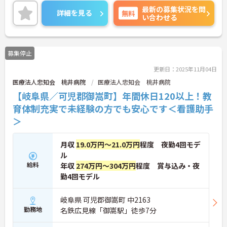
いませ。
最新の募集状況を問
詳細を見る
無料
い合わせる
募集停止
更新日：2025年11月04日
医療法人忠知会 桃井病院
医療法人忠知会 桃井病院
【岐阜県／可児郡御嵩町】年間休日120以上！教
育体制充実で未経験の方でも安心です＜看護助手
＞
月収
19.0万円～21.0万円
程度 夜勤4回モデ
ル
給料
年収
274万円～304万円
程度 賞与込み・夜
勤4回モデル
岐阜県 可児郡御嵩町 中2163
勤務地
名鉄広見線「御嵩駅」徒歩7分