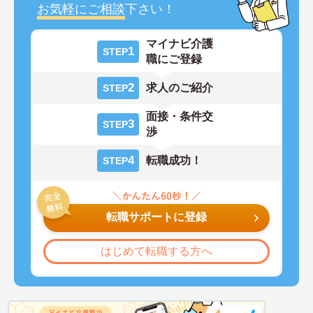
お気軽にご相談
下さい！
マイナビ介護
1
STEP
職にご登録
2
求人のご紹介
STEP
面接・条件交
3
STEP
渉
4
転職成功！
STEP
転職サポートに登録
はじめて転職する方へ