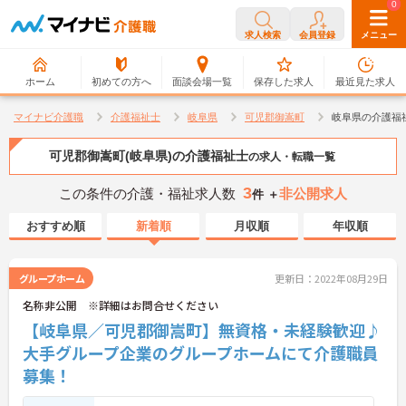
0
0
求人検索
会員登録
メニュー
ホーム
初めての方へ
面談会場一覧
保存した求人
最近見た求人
マイナビ介護職
介護福祉士
岐阜県
可児郡御嵩町
岐阜県の介護福
可児郡御嵩町(岐阜県)の介護福祉士
の求人・転職一覧
3
この条件の介護・福祉求人数
非公開求人
件 ＋
おすすめ順
新着順
月収順
年収順
グループホーム
更新日：2022年08月29日
名称非公開 ※詳細はお問合せください
【岐阜県／可児郡御嵩町】無資格・未経験歓迎♪
大手グループ企業のグループホームにて介護職員
募集！