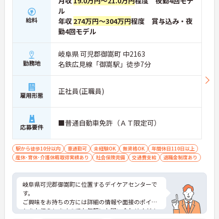
月収
19.0万円～21.0万円
程度 夜勤4回モデ
ル
給料
年収
274万円～304万円
程度 賞与込み・夜
勤4回モデル
岐阜県 可児郡御嵩町 中2163
勤務地
名鉄広見線「御嵩駅」徒歩7分
正社員(正職員)
雇用形態
■普通自動車免許（ＡＴ限定可）
応募要件
駅から徒歩10分以内
車通勤可
未経験OK
無資格OK
年間休日110日以上
産休･育休･介護休暇取得実績あり
社会保険完備
交通費支給
退職金制度あり
岐阜県可児郡御嵩町に位置するデイケアセンターで
す。
ご興味をお持ちの方には詳細の情報や面接のポイン
トをお伝えしますのでお気軽にお問い合わせくださ