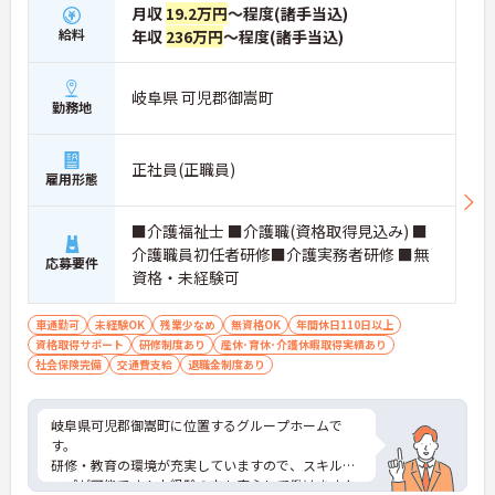
月収
19.2万円
～程度(諸手当込)
給料
年収
236万円
～程度(諸手当込)
岐阜県 可児郡御嵩町
勤務地
正社員(正職員)
雇用形態
■介護福祉士 ■介護職(資格取得見込み) ■
介護職員初任者研修■介護実務者研修 ■無
応募要件
資格・未経験可
車通勤可
未経験OK
残業少なめ
無資格OK
年間休日110日以上
資格取得サポート
研修制度あり
産休･育休･介護休暇取得実績あり
社会保険完備
交通費支給
退職金制度あり
岐阜県可児郡御嵩町に位置するグループホームで
す。
研修・教育の環境が充実していますので、スキルア
ップが可能です！未経験の方も安心して働けますよ