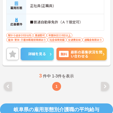
正社員(正職員)
雇用形態
■普通自動車免許（ＡＴ限定可）
応募要件
駅から徒歩10分以内
車通勤可
年間休日110日以上
産休･育休･介護休暇取得実績あり
社会保険完備
交通費支給
退職金制度あり
最新の募集状況を問
詳細を見る
無料
い合わせる
3
件中 1-3件を表示
1
岐阜県の雇用形態別介護職の平均給与