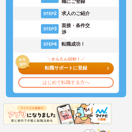
職にご登録
2
求人のご紹介
STEP
面接・条件交
3
STEP
渉
4
転職成功！
STEP
転職サポートに登録
はじめて転職する方へ