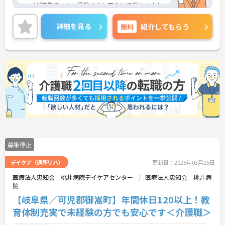
ップが可能です！未経験の方も安心して働けますよ
♪
駐車場が完備されていて、マイカー通勤が可能なた
詳細を見る
無料
紹介してもらう
め通勤に便利です。
ご興味をお持ちの方には、詳細の情報や面接のポイ
ントをお伝えしますのでお気軽にお問い合わせくだ
さい。
募集停止
デイケア（通所リハ）
更新日：2026年03月25日
医療法人忠知会 桃井病院デイケアセンター
医療法人忠知会 桃井病
院
【岐阜県／可児郡御嵩町】年間休日120以上！教
育体制充実で未経験の方でも安心です＜介護職＞