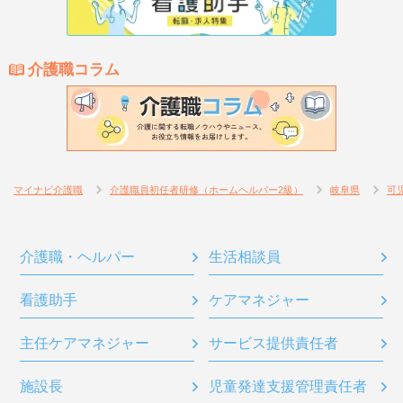
介護職コラム
マイナビ介護職
介護職員初任者研修（ホームヘルパー2級）
岐阜県
可
介護職・ヘルパー
生活相談員
看護助手
ケアマネジャー
主任ケアマネジャー
サービス提供責任者
施設長
児童発達支援管理責任者