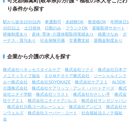
可児郡御嵩町(岐阜県)の介護・福祉の求人をこだわ
り条件から探す
駅から徒歩10分以内
車通勤可
未経験OK
無資格OK
年間休日1
10日以上
土日祝休
日勤のみ
ブランクOK
資格取得サポート
研修制度あり
産休･育休･介護休暇取得実績あり
残業少なめ
ボ
ーナス・賞与あり
社会保険完備
交通費支給
退職金制度あり
企業から介護の求人を探す
株式会社ベネッセスタイルケア
株式会社ツクイ
株式会社日本ア
メニティライフ協会
ＳＯＭＰＯケア株式会社
ソーシャルインク
ルー株式会社
株式会社SOYOKAZE
株式会社ケア２１
ALSOK
介護株式会社
株式会社ケアリッツ・アンド・パートナーズ
株式
会社ニチイ学館
株式会社ソラスト
株式会社やさしい手
株式会
社ケア２１
株式会社ニチイケアパレス
株式会社サンガジャパン
株式会社川島コーポレーション
株式会社アンビス
株式会社サ
ンウェルズ
株式会社スーパー・コート
社会福祉法人ノテ福祉
会