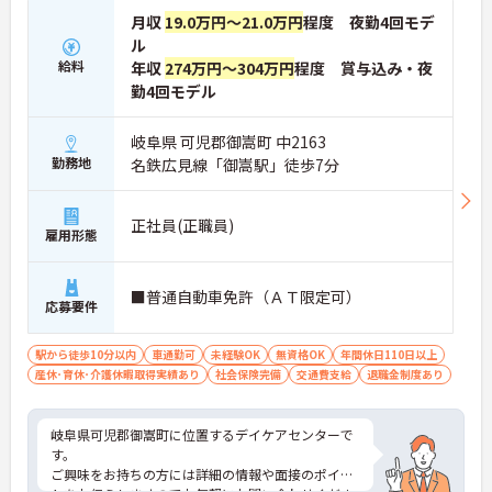
月収
19.0万円～21.0万円
程度 夜勤4回モデ
ル
給料
年収
274万円～304万円
程度 賞与込み・夜
勤4回モデル
岐阜県 可児郡御嵩町 中2163
勤務地
名鉄広見線「御嵩駅」徒歩7分
正社員(正職員)
雇用形態
■普通自動車免許（ＡＴ限定可）
応募要件
駅から徒歩10分以内
車通勤可
未経験OK
無資格OK
年間休日110日以上
産休･育休･介護休暇取得実績あり
社会保険完備
交通費支給
退職金制度あり
岐阜県可児郡御嵩町に位置するデイケアセンターで
す。
ご興味をお持ちの方には詳細の情報や面接のポイン