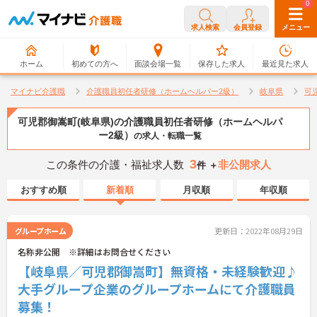
0
0
求人検索
会員登録
メニュー
ホーム
初めての方へ
面談会場一覧
保存した求人
最近見た求人
マイナビ介護職
介護職員初任者研修（ホームヘルパー2級）
岐阜県
可
可児郡御嵩町(岐阜県)の介護職員初任者研修（ホームヘルパ
ー2級）
の求人・転職一覧
3
この条件の介護・福祉求人数
非公開求人
件 ＋
おすすめ順
新着順
月収順
年収順
グループホーム
更新日：2022年08月29日
名称非公開 ※詳細はお問合せください
【岐阜県／可児郡御嵩町】無資格・未経験歓迎♪
大手グループ企業のグループホームにて介護職員
募集！