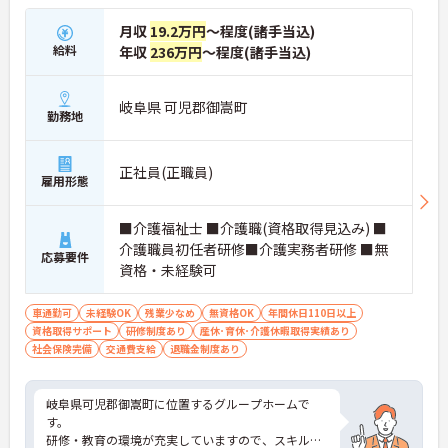
月収
19.2万円
～程度(諸手当込)
給料
年収
236万円
～程度(諸手当込)
岐阜県 可児郡御嵩町
勤務地
正社員(正職員)
雇用形態
■介護福祉士 ■介護職(資格取得見込み) ■
介護職員初任者研修■介護実務者研修 ■無
応募要件
資格・未経験可
車通勤可
未経験OK
残業少なめ
無資格OK
年間休日110日以上
資格取得サポート
研修制度あり
産休･育休･介護休暇取得実績あり
社会保険完備
交通費支給
退職金制度あり
岐阜県可児郡御嵩町に位置するグループホームで
す。
研修・教育の環境が充実していますので、スキルア