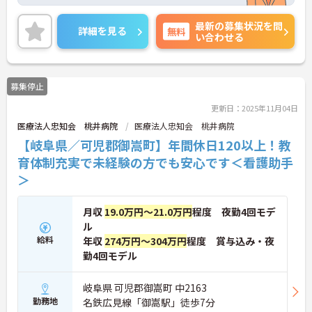
トをお伝えしますのでお気軽にお問い合わせくださ
いませ。
最新の募集状況を問
詳細を見る
無料
い合わせる
募集停止
更新日：2025年11月04日
医療法人忠知会 桃井病院
医療法人忠知会 桃井病院
【岐阜県／可児郡御嵩町】年間休日120以上！教
育体制充実で未経験の方でも安心です＜看護助手
＞
月収
19.0万円～21.0万円
程度 夜勤4回モデ
ル
給料
年収
274万円～304万円
程度 賞与込み・夜
勤4回モデル
岐阜県 可児郡御嵩町 中2163
勤務地
名鉄広見線「御嵩駅」徒歩7分