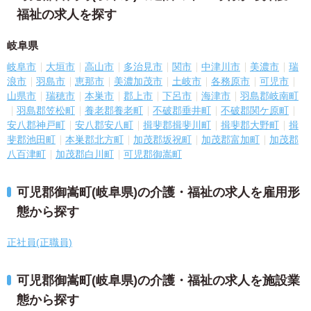
福祉の求人を探す
岐阜県
岐阜市
大垣市
高山市
多治見市
関市
中津川市
美濃市
瑞
浪市
羽島市
恵那市
美濃加茂市
土岐市
各務原市
可児市
山県市
瑞穂市
本巣市
郡上市
下呂市
海津市
羽島郡岐南町
羽島郡笠松町
養老郡養老町
不破郡垂井町
不破郡関ケ原町
安八郡神戸町
安八郡安八町
揖斐郡揖斐川町
揖斐郡大野町
揖
斐郡池田町
本巣郡北方町
加茂郡坂祝町
加茂郡富加町
加茂郡
八百津町
加茂郡白川町
可児郡御嵩町
可児郡御嵩町(岐阜県)の介護・福祉の求人を雇用形
態から探す
正社員(正職員)
可児郡御嵩町(岐阜県)の介護・福祉の求人を施設業
態から探す