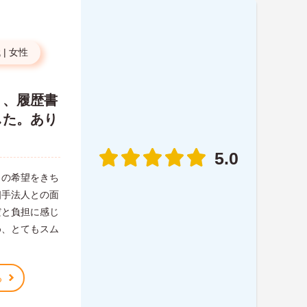
代
|
女性
り、履歴書
した。あり
5.0
らの希望をきち
相手法人との面
だと負担に感じ
め、とてもスム
る