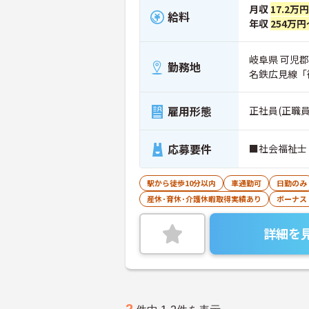
月収
17.2万
給料
年収
254万円
岐阜県 可児郡
勤務地
名鉄広見線「
雇用形態
正社員(正職員
応募要件
■社会福祉士
駅から徒歩10分以内
車通勤可
日勤のみ
産休･育休･介護休暇取得実績あり
ボーナス
詳細を
2