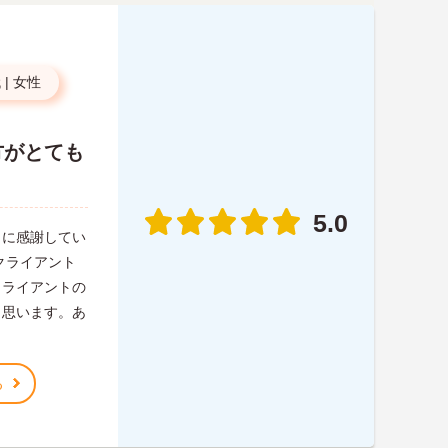
代
|
女性
方がとても
5.0
当に感謝してい
クライアント
クライアントの
と思います。あ
る