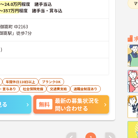
円～24.0万円
程度 諸手当込
～357万円
程度 諸手当・賞与込
御嵩町 中2163
御嵩駅」徒歩7分
)
年間休日110日以上
ブランクOK
・賞与あり
社会保険完備
交通費支給
退職金制度あり
最新の募集状況を
見る
無料
問い合わせる
1