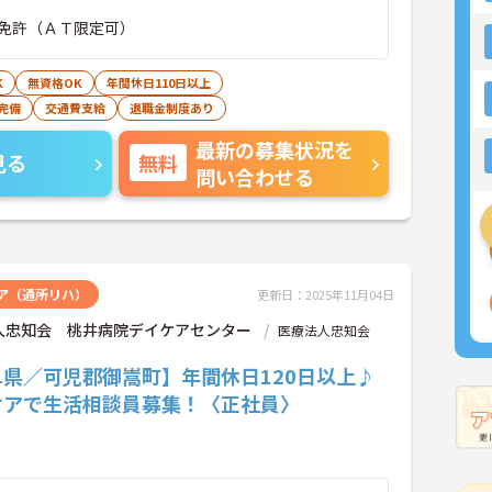
免許（ＡＴ限定可）
K
無資格OK
年間休日110日以上
完備
交通費支給
退職金制度あり
最新の募集状況を
見る
無料
問い合わせる
ア（通所リハ）
更新日：2025年11月04日
人忠知会 桃井病院デイケアセンター
医療法人忠知会
阜県／可児郡御嵩町】年間休日120日以上♪
ケアで生活相談員募集！〈正社員〉