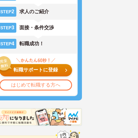
2
求人のご紹介
STEP
3
面接・条件交渉
STEP
4
転職成功！
STEP
転職サポートに登録
はじめて転職する方へ