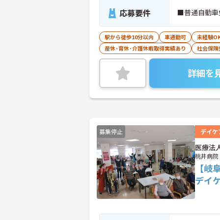
応募要件
■普通自動車
駅から徒歩10分以内
車通勤可
未経験O
産休･育休･介護休暇取得実績あり
社会保険
詳細を
募集停止
デイケ
医療法
桃井病院
【岐
デイ