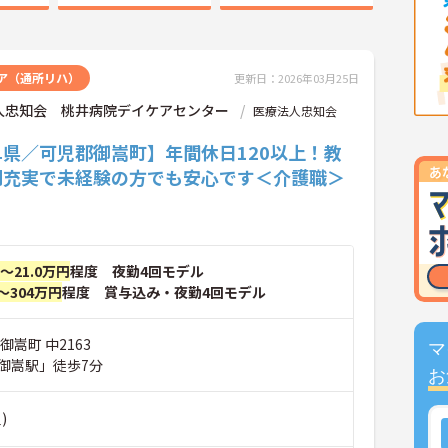
ア（通所リハ）
更新日：2026年03月25日
人忠知会 桃井病院デイケアセンター
医療法人忠知会
阜県／可児郡御嵩町】年間休日120以上！教
制充実で未経験の方でも安心です＜介護職＞
円～21.0万円
程度 夜勤4回モデル
～304万円
程度 賞与込み・夜勤4回モデル
御嵩町 中2163
マ
御嵩駅」徒歩7分
お
)