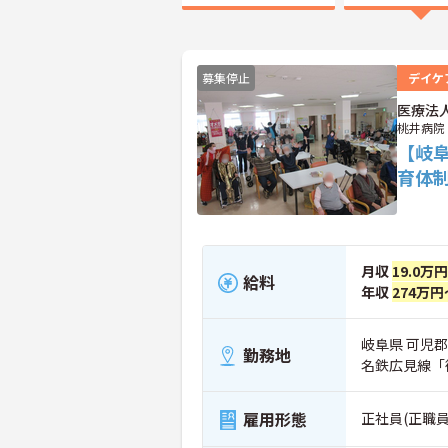
募集停止
デイケ
医療法
桃井病院
【岐
育体
月収
19.0万
給料
年収
274万円
岐阜県 可児郡
勤務地
名鉄広見線「
雇用形態
正社員(正職員