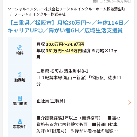
効率化など、ワークライフバランスを保ちながら定
更新日：2026年07月09日
年70歳まで長期的に活躍できる制度が盤石に整って
ソーシャルインクルー株式会社ソーシャルインクルーホーム松阪清生町
います。複数施設を経験することで培われるマネジ
ソーシャルインクルー株式会社
メント視点は、将来的なエリアマネージャーへのキ
【三重県／松阪市】月給30万円～／年休114日／
ャリアアップにも直結しており、最新の環境で専門
性を発揮したいプロフェッショナルの方にお勧めで
キャリアUP◎／障がい者GH／広域生活支援員
す。
月収
30.0万円～34.9万円
★おすすめPOINT★
・広域支援員として複数のホームを巡るため、各ホ
年収
361万円～419万円
程度 ※月給×12ヶ
給料
ームのパートスタッフの教育やサポートにも携わる
月
ことができ、現場の介助業務にとどまらず、施設運
営や人材育成の視点を養うことで、将来のエリアマ
三重県 松阪市 清生町448-1
ネージャー候補としてのステップアップに直結しま
ＪＲ紀勢本線(亀山－新宮)「松阪駅」徒歩11
す。
勤務地
・定年70歳、再雇用75歳までという業界屈指の制度
分
があり、20代から60代まで幅広い年代が活躍してい
ます。年間休日も114日確保されているため、無理
なく長期的なキャリアを築いていただけます。
正社員(正職員)
雇用形態
・全施設がバリアフリー設計かつ最新設備を備えて
おり、清潔感にあふれた美しい環境です。ハード面
に加え、ソフト面でも「献立の事前決定・レシピ完
■介護職経験1年以上（無資格可） ■福祉
備」により現場の負担が大幅に軽減されています。
資格有る方は未経験でも可 ■普通自動車
応募要件
ご利用者様の安全性はもちろん、働くスタッフにと
免許(AT限定可) ※障がい者福祉の経験は
っても身体的負担が少なく、高いモチベーションを
不問です。※実務経験2年以上の方、障がい