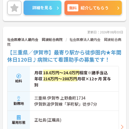
＜マイカー通勤可能＞雨の日の通勤も楽々です。
ご興味のある方には、面接対策ポイント等、さらに
詳細を見る
無料
紹介してもらう
詳細をお話ししますのでお気軽にご相談ください！
更新日：2026年08月03日
社会医療法人畿内会 岡波総合病院
社会医療法人畿内会 岡波総合病
院
【三重県／伊賀市】最寄り駅から徒歩圏内★年間
休日120日♪病院にて看護助手の募集です！
月収
18.0万円～24.0万円
程度※諸手当込
年収
216万円～288万円
月収×12ヶ月 賞与
給料
別
三重県 伊賀市 上野桑町1734
勤務地
伊賀鉄道伊賀線「茅町駅」徒歩7分
正社員(正職員)
雇用形態