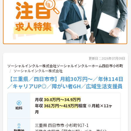
★おすすめPOINT★
・広域支援員として複数のホームを巡るため、各ホ
ームのパートスタッフの教育やサポートにも携わる
ことができ、現場の介助業務にとどまらず、施設運
営や人材育成の視点を養うことで、将来のエリアマ
ネージャー候補としてのステップアップに直結しま
す。
・定年70歳、再雇用75歳までという業界屈指の制度
があり、20代から60代まで幅広い年代が活躍してい
ます。年間休日も114日確保されているため、無理
更新日：2026年07月09日
なく長期的なキャリアを築いていただけます。
・全施設がバリアフリー設計かつ最新設備を備えて
ソーシャルインクルー株式会社ソーシャルインクルーホーム四日市小杉町
おり、清潔感にあふれた美しい環境です。ハード面
ソーシャルインクルー株式会社
に加え、ソフト面でも「献立の事前決定・レシピ完
【三重県／四日市市】月給30万円～／年休114日
備」により現場の負担が大幅に軽減されています。
／キャリアUP◎／障がい者GH／広域生活支援員
ご利用者様の安全性はもちろん、働くスタッフにと
っても身体的負担が少なく、高いモチベーションを
保って業務に集中できます。
月収
30.0万円～34.9万円
年収
361万円～419万円
程度 ※月給×12ヶ
給料
月
三重県 四日市市 小杉町917-1
勤務地