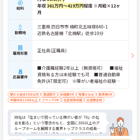
ネジメント職への挑戦も視野に入れていただけま
年収
361万円～419万円
程度 ※月給×12ヶ
給料
す。
月
・年間休日114日、残業月平均10時間程度という就
業環境に加え、産前産後休暇や育児休暇制度がしっ
三重県 四日市市 楠町北五味塚840-1
かりと整備されています。オンとオフの切り替えを
勤務地
近鉄名古屋線「北楠駅」徒歩10分
明確にし、心身ともに充実した状態で長くご活躍い
ただけます。
・グループホーム一棟あたりの入居者様20名定員を
正社員(正職員)
常時2～4名のスタッフで支援、国基準を上回る人員
雇用形態
配置や夜間複数名体制が敷かれているため、業務に
追われることなくご利用者様のペースに合わせたサ
ポートが可能です。施設も専用設計で働きやすく、
■介護職経験2年以上（無資格可） ■福祉
ご自身の理想とする福祉を実践できる環境が整って
資格有る方は未経験でも可 ■普通自動車
応募要件
います。
免許(AT限定可) ※障がい者福祉の経験は
不問です。※実務経験2年以上の方、障がい
者福祉に関する経験をお持ちの方大歓迎
駅から徒歩10分以内
車通勤可
未経験OK
残業少なめ
無資格OK
年間休日110日以上
ブランクOK
社会保険完備
交通費支給
同社は「住まいで困っている障がい者が『0』の社
会を創る」という理念のもと、全国に300以上のグ
ループホームを展開する業界トップクラスの成長企
業です。「広域生活支援員」は、車で1時間圏内の複
数施設を横断的に担当し、現場支援とパートスタッ