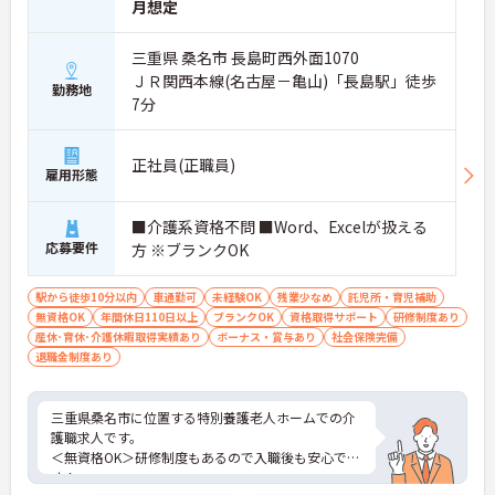
月想定
ポートが可能です。施設も専用設計で働きやすく、
ご自身の理想とする福祉を実践できる環境が整って
三重県 桑名市 長島町西外面1070
います。
ＪＲ関西本線(名古屋－亀山)「長島駅」徒歩
勤務地
7分
正社員(正職員)
雇用形態
■介護系資格不問 ■Word、Excelが扱える
応募要件
方 ※ブランクOK
駅から徒歩10分以内
車通勤可
未経験OK
残業少なめ
託児所・育児補助
無資格OK
年間休日110日以上
ブランクOK
資格取得サポート
研修制度あり
産休･育休･介護休暇取得実績あり
ボーナス・賞与あり
社会保険完備
退職金制度あり
三重県桑名市に位置する特別養護老人ホームでの介
護職求人です。
＜無資格OK＞研修制度もあるので入職後も安心で
す！