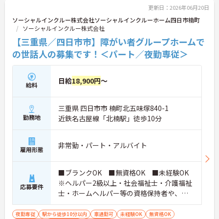
更新日：2026年06月20日
ご興味ある方には面接対策ポイントなど、さらに詳
ソーシャルインクルー株式会社ソーシャルインクルーホーム四日市楠町
細をお話しいたしますのでお気軽にご相談くださ
ソーシャルインクルー株式会社
い。
【三重県／四日市市】障がい者グループホームで
の世話人の募集です！＜パート／夜勤専従＞
日給
18,900円
～
給料
三重県 四日市市 楠町北五味塚840-1
勤務地
近鉄名古屋線「北楠駅」徒歩10分
非常勤・パート・アルバイト
雇用形態
■ブランクOK ■無資格OK ■未経験OK
※ヘルパー2級以上・社会福祉士・介護福祉
応募要件
士・ホームヘルパー等の資格保持者や、福
祉系業務経験者、障害者支援施設経験者、
生活支援員、障害者支援員、就労支援員、
夜勤専従
駅から徒歩10分以内
車通勤可
未経験OK
無資格OK