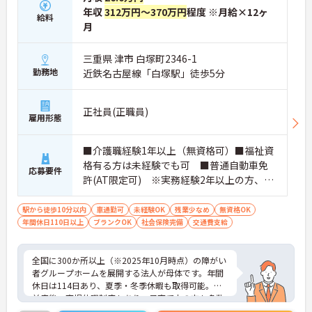
年収
312万円～370万円
程度 ※月給×12ヶ
給料
月
三重県 津市 白塚町2346-1
勤務地
近鉄名古屋線「白塚駅」徒歩5分
正社員(正職員)
雇用形態
■介護職経験1年以上（無資格可）■福祉資
格有る方は未経験でも可 ■普通自動車免
応募要件
許(AT限定可) ※実務経験2年以上の方、障
がい者福祉に関する経験をお持ちの方大歓
迎
駅から徒歩10分以内
車通勤可
未経験OK
残業少なめ
無資格OK
年間休日110日以上
ブランクOK
社会保険完備
交通費支給
全国に300か所以上（※2025年10月時点）の障がい
者グループホームを展開する法人が母体です。年間
休日は114日あり、夏季・冬季休暇も取得可能。産
前産後・育児休暇制度もあり、子育て中の方も多数
活躍中で、ワークライフバランスを大切にしながら