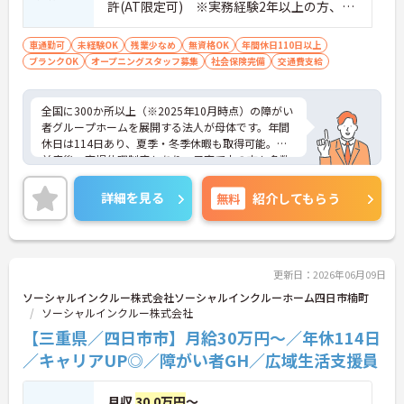
許(AT限定可) ※実務経験2年以上の方、障
確保しているため、安心して長くご活躍いただけま
がい者福祉に関する経験をお持ちの方大歓
す。
迎
車通勤可
未経験OK
残業少なめ
無資格OK
年間休日110日以上
ブランクOK
オープニングスタッフ募集
社会保険完備
交通費支給
全国に300か所以上（※2025年10月時点）の障がい
者グループホームを展開する法人が母体です。年間
休日は114日あり、夏季・冬季休暇も取得可能。産
前産後・育児休暇制度もあり、子育て中の方も多数
活躍中で、ワークライフバランスを大切にしながら
働ける環境が整っています。研修制度や外部勉強会
詳細を見る
無料
紹介してもらう
の受講支援もあり、スキルアップもしっかりサポー
ト。将来的には管理者やエリアマネージャーへのキ
ャリアアップも目指せます。20代から60代まで幅広
い年代のスタッフが活躍しており、和やかな雰囲気
の職場です。介護経験を活かしたい方、福祉の資格
更新日：2026年06月09日
をお持ちの方、安定した法人でキャリアを築きたい
ソーシャルインクルー株式会社ソーシャルインクルーホーム四日市楠町
方におすすめです。
ソーシャルインクルー株式会社
【三重県／四日市市】月給30万円～／年休114日
★おすすめPOINT★
・生活支援員からスタートし、サービス管理責任者
／キャリアUP◎／障がい者GH／広域生活支援員
やエリアマネージャーへと続く明確なステップアッ
プの道筋が用意されています。急成長中の企業であ
月収
30.0万円
～
るためポストも豊富にあり、専門性を高めながらマ