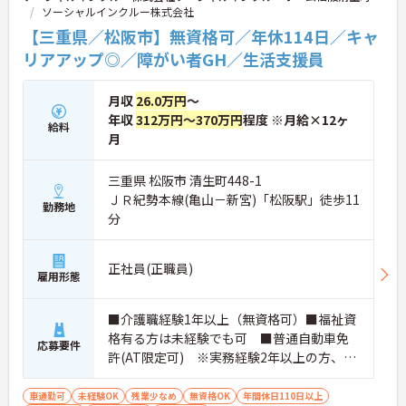
方におすすめです。
ソーシャルインクルー株式会社
【三重県／松阪市】無資格可／年休114日／キャ
★おすすめPOINT★
・生活支援員からスタートし、サービス管理責任者
リアアップ◎／障がい者GH／生活支援員
やエリアマネージャーへと続く明確なステップアッ
プの道筋が用意されています。急成長中の企業であ
月収
26.0万円
～
るためポストも豊富にあり、専門性を高めながらマ
ネジメント職への挑戦も視野に入れていただけま
年収
312万円～370万円
程度 ※月給×12ヶ
給料
す。
月
・年間休日114日、残業月平均10時間程度という就
業環境に加え、産前産後休暇や育児休暇制度がしっ
三重県 松阪市 清生町448-1
かりと整備されています。オンとオフの切り替えを
ＪＲ紀勢本線(亀山－新宮)「松阪駅」徒歩11
明確にし、心身ともに充実した状態で長くご活躍い
勤務地
ただけます。
分
・グループホーム一棟あたりの入居者様20名定員を
常時2～4名のスタッフで支援、国基準を上回る人員
配置や夜間複数名体制が敷かれているため、業務に
正社員(正職員)
雇用形態
追われることなくご利用者様のペースに合わせたサ
ポートが可能です。施設も専用設計で働きやすく、
ご自身の理想とする福祉を実践できる環境が整って
■介護職経験1年以上（無資格可）■福祉資
います。
格有る方は未経験でも可 ■普通自動車免
応募要件
許(AT限定可) ※実務経験2年以上の方、障
がい者福祉に関する経験をお持ちの方大歓
迎
車通勤可
未経験OK
残業少なめ
無資格OK
年間休日110日以上