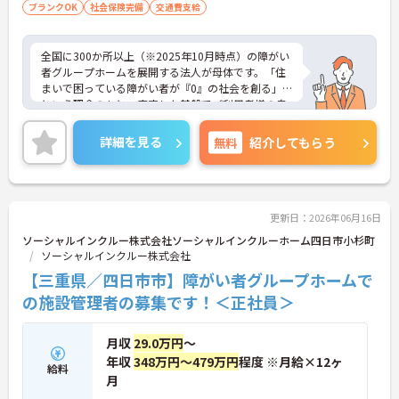
ブランクOK
社会保険完備
生活相談員等の経験歓迎
交通費支給
全国に300か所以上（※2025年10月時点）の障がい
者グループホームを展開する法人が母体です。「住
まいで困っている障がい者が『0』の社会を創る」
という理念のもと、安定した基盤でご利用者様の自
立を支援しています。週1日からの勤務が可能で、W
ワークや扶養内での勤務も歓迎しており、ご自身の
詳細を見る
無料
紹介してもらう
ペースで働けます。20代から60代まで幅広い世代が
活躍中で、未経験や無資格の方でも安心してスター
トできるよう、先輩スタッフが丁寧にサポートしま
す。昇給の機会は年2回あり、頑張りが評価される環
境です。正社員登用制度や産休・育休制度も整って
更新日：2026年06月16日
いるため、ライフステージに合わせて長く働き続け
ソーシャルインクルー株式会社ソーシャルインクルーホーム四日市小杉町
られます。介護に挑戦したい方や、空いた時間を有
ソーシャルインクルー株式会社
効活用したい方におすすめです。ご興味のある方は
【三重県／四日市市】障がい者グループホームで
詳細等をお伝えしますので、お気軽にお問い合わせ
ください。
の施設管理者の募集です！＜正社員＞
月収
29.0万円
～
年収
348万円～479万円
程度 ※月給×12ヶ
給料
月