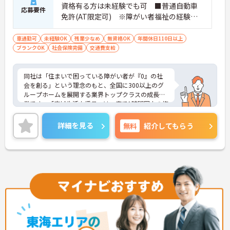
資格有る方は未経験でも可 ■普通自動車
応募要件
免許(AT限定可) ※障がい者福祉の経験は
不問です。※実務経験2年以上の方、障がい
者福祉に関する経験をお持ちの方大歓迎
車通勤可
未経験OK
残業少なめ
無資格OK
年間休日110日以上
ブランクOK
社会保険完備
交通費支給
同社は「住まいで困っている障がい者が『0』の社
会を創る」という理念のもと、全国に300以上のグ
ループホームを展開する業界トップクラスの成長企
業です。「広域生活支援員」は、車で1時間圏内の複
数施設を横断的に担当し、現場支援とパートスタッ
フのサポートを行うハイクラスなポジションです。
詳細を見る
無料
紹介してもらう
最新設備とバリアフリーが完備され、スタッフの身
体的負担が少なく、広域手当5万円が付与されるこ
とで高い給与水準を実現しています。年間休日114
日の確保や、献立・レシピの完全標準化による業務
効率化など、ワークライフバランスを保ちながら定
年70歳まで長期的に活躍できる制度が盤石に整って
います。複数施設を経験することで培われるマネジ
メント視点は、将来的なエリアマネージャーへのキ
ャリアアップにも直結しており、最新の環境で専門
性を発揮したいプロフェッショナルの方にお勧めで
す。