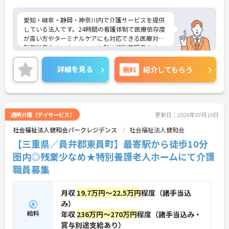
愛知・岐阜・静岡・神奈川内で介護サービスを提供
している法人です。24時間の看護体制で医療依存度
が高い方やターミナルケアにも対応できる医療対応
型有料老人ホーム、ユニット型の特別養護老人ホー
ムを運営しています。利用者様とスタッフとの距離
も近く、一人ひとりに寄り添ったケアが実現できま
詳細を見る
無料
紹介してもらう
す。福利厚生も整っており長く安心してご就業でき
る環境です。ご興味ある方には、面接対策ポイント
など、さらに詳細をお話しいたしますのでお気軽に
ご相談ください！
通所介護（デイサービス）
更新日：2026年07月10日
社会福祉法人健和会パークレジデンス
社会福祉法人健和会
【三重県／員弁郡東員町】最寄駅から徒歩10分
圏内◎残業少なめ★特別養護老人ホームにて介護
職員募集
月収
19.7万円～22.5万円
程度（諸手当込
み）
給料
年収
236万円～270万円
程度（諸手当込み・
賞与別途支給あり）