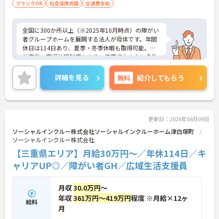
ブランクOK
社会保険完備
交通費支給
全国に300か所以上（※2025年10月時点）の障がい
者グループホームを展開する法人が母体です。年間
休日は114日あり、夏季・冬季休暇も取得可能。産
前産後・育児休暇制度もあり、子育て中の方も多数
活躍中で、ワークライフバランスを大切にしながら
働ける環境が整っています。研修制度や外部勉強会
詳細を見る
無料
紹介してもらう
の受講支援もあり、スキルアップもしっかりサポー
ト。将来的には管理者やエリアマネージャーへのキ
ャリアアップも目指せます。20代から60代まで幅広
い年代のスタッフが活躍しており、和やかな雰囲気
の職場です。介護経験を活かしたい方、福祉の資格
更新日：2026年06月09日
をお持ちの方、安定した法人でキャリアを築きたい
ソーシャルインクルー株式会社ソーシャルインクルーホーム津白塚町
方におすすめです。
ソーシャルインクルー株式会社
【三重県エリア】月給30万円～／年休114日／キ
★おすすめPOINT★
・生活支援員からスタートし、サービス管理責任者
ャリアUP◎／障がい者GH／広域生活支援員
やエリアマネージャーへと続く明確なステップアッ
プの道筋が用意されています。急成長中の企業であ
月収
30.0万円
～
るためポストも豊富にあり、専門性を高めながらマ
ネジメント職への挑戦も視野に入れていただけま
年収
361万円～419万円
程度 ※月給×12ヶ
給料
す。
月
・年間休日114日、残業月平均10時間程度という就