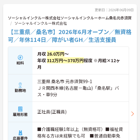
ッフが常駐する人員体制を確保しており、夜間の見
守りや巡回業務も心強い環境です【充実した待遇で
更新日：2026年06月09日
長期的なご就業を後押ししています】 駐車場を完備
ソーシャルインクルー株式会社ソーシャルインクルーホーム桑名元赤須賀
しているためマイカーでのご通勤も可能です・超過
ソーシャルインクルー株式会社
勤務や深夜割増などの手当は1分単位で正確に支給
【三重県／桑名市】2026年6月オープン／無資格
しており、パートの方も年2回の昇給の機会が設け
られています
可／年休114日／障がい者GH／生活支援員
全国に約300施設ほどの障がい者グループホームを
月収
26.0万円
～
展開し、急成長を続けている安定法人です。「住ま
いで困っている障がい者が『0』の社会を創る」と
年収
312万円～370万円
程度 ※月給×12ヶ
給料
いう理念を掲げ、ご利用者様が安心して暮らせる地
月
域社会の実現を目指しています。日中サービス支援
型のホームとして、ご利用者様一人ひとりを尊重し
三重県 桑名市 元赤須賀99-1
た温かい支援を提供しています。グループホーム専
ＪＲ関西本線(名古屋－亀山)「桑名駅」バ
用に設計された新築物件を中心に運営しており、清
勤務地
潔で快適な環境が整っています。入社時の研修をは
ス・車9分
じめ、現場でのOJTやオンライン動画研修など、手
厚い教育体制を整えています。これまで培ってこら
れた福祉業界でのご経験や有資格者としての専門性
正社員(正職員)
雇用形態
を存分に活かせる環境です。将来的に正社員を目指
すことができる登用制度や、外部研修の受講支援な
どもご用意しています。お食事の準備におきまして
■介護職経験1年以上（無資格可）■福祉資
も、レシピや食材の宅配サービスを利用することで
格有る方は未経験でも可 ■普通自動車免
応募要件
現場の負担を軽減しています。夜間も複数名体制を