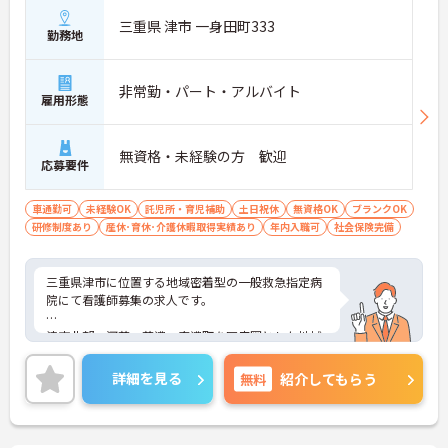
ームのパートスタッフの教育やサポートにも携わる
ことができ、現場の介助業務にとどまらず、施設運
三重県 津市 一身田町333
勤務地
営や人材育成の視点を養うことで、将来のエリアマ
ネージャー候補としてのステップアップに直結しま
す。
非常勤・パート・アルバイト
・定年70歳、再雇用75歳までという業界屈指の制度
雇用形態
があり、20代から60代まで幅広い年代が活躍してい
ます。年間休日も114日確保されているため、無理
なく長期的なキャリアを築いていただけます。
無資格・未経験の方 歓迎
応募要件
・全施設がバリアフリー設計かつ最新設備を備えて
おり、清潔感にあふれた美しい環境です。ハード面
に加え、ソフト面でも「献立の事前決定・レシピ完
車通勤可
未経験OK
託児所・育児補助
土日祝休
無資格OK
ブランクOK
備」により現場の負担が大幅に軽減されています。
研修制度あり
産休･育休･介護休暇取得実績あり
年内入職可
社会保険完備
ご利用者様の安全性はもちろん、働くスタッフにと
っても身体的負担が少なく、高いモチベーションを
保って業務に集中できます。
三重県津市に位置する地域密着型の一般救急指定病
院にて看護師募集の求人です。
津市北部、河芸、芸濃、安濃町を医療圏とした地域
に根ざした思いやりのある安心・安全な医療、介護
を提供しています。
詳細を見る
無料
紹介してもらう
福利厚生が大変整っており、時短勤務制度や保育補
助がございますので、子育て中の方にも安心してご
就業いただけます。