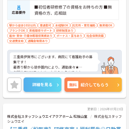
■初任者研修修了の資格をお持ちの方 ■無
応募要件
資格の方、応相談
駅から徒歩10分以内
車通勤可
未経験OK
託児所・育児補助
無資格OK
ブランクOK
資格取得サポート
研修制度あり
産休･育休･介護休暇取得実績あり
ボーナス・賞与あり
社会保険完備
交通費支給
退職金制度あり
三重県伊賀市にございます、病院にて看護助手の募
集です！
最寄り駅から徒歩圏内により、通勤楽々★
年間休日120日のため、お休みも多めです♪
ご興味のある方は、マイナビ介護職までお問い合わ
せください。
詳細を見る
無料
紹介してもらう
更新日：2026年07月23日
株式会社スタッフシュウエイアクアホーム 松阪山室
株式会社スタッフ
シュウエイ