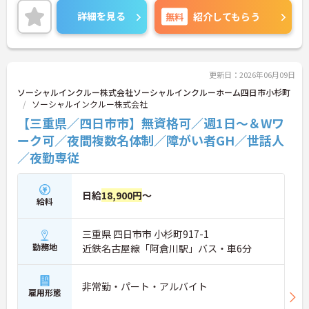
フのサポートを行うハイクラスなポジションです。
詳細を見る
無料
紹介してもらう
最新設備とバリアフリーが完備され、スタッフの身
体的負担が少なく、広域手当5万円が付与されるこ
とで高い給与水準を実現しています。年間休日114
日の確保や、献立・レシピの完全標準化による業務
効率化など、ワークライフバランスを保ちながら定
更新日：2026年06月09日
年70歳まで長期的に活躍できる制度が盤石に整って
ソーシャルインクルー株式会社ソーシャルインクルーホーム四日市小杉町
います。複数施設を経験することで培われるマネジ
ソーシャルインクルー株式会社
メント視点は、将来的なエリアマネージャーへのキ
【三重県／四日市市】無資格可／週1日～＆Wワ
ャリアアップにも直結しており、最新の環境で専門
性を発揮したいプロフェッショナルの方にお勧めで
ーク可／夜間複数名体制／障がい者GH／世話人
す。
／夜勤専従
★おすすめPOINT★
・広域支援員として複数のホームを巡るため、各ホ
日給
18,900円
～
ームのパートスタッフの教育やサポートにも携わる
給料
ことができ、現場の介助業務にとどまらず、施設運
営や人材育成の視点を養うことで、将来のエリアマ
三重県 四日市市 小杉町917-1
ネージャー候補としてのステップアップに直結しま
勤務地
す。
近鉄名古屋線「阿倉川駅」バス・車6分
・定年70歳、再雇用75歳までという業界屈指の制度
があり、20代から60代まで幅広い年代が活躍してい
ます。年間休日も114日確保されているため、無理
非常勤・パート・アルバイト
雇用形態
なく長期的なキャリアを築いていただけます。