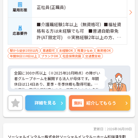
があり、20代から60代まで幅広い年代が活躍してい
正社員(正職員)
ます。年間休日も114日確保されているため、無理
雇用形態
なく長期的なキャリアを築いていただけます。
・全施設がバリアフリー設計かつ最新設備を備えて
おり、清潔感にあふれた美しい環境です。ハード面
■介護職経験1年以上（無資格可）■福祉資
に加え、ソフト面でも「献立の事前決定・レシピ完
格有る方は未経験でも可 ■普通自動車免
応募要件
備」により現場の負担が大幅に軽減されています。
許(AT限定可) ※実務経験2年以上の方、障
ご利用者様の安全性はもちろん、働くスタッフにと
がい者福祉に関する経験をお持ちの方大歓
っても身体的負担が少なく、高いモチベーションを
迎
駅から徒歩10分以内
車通勤可
未経験OK
残業少なめ
無資格OK
保って業務に集中できます。
年間休日110日以上
ブランクOK
社会保険完備
交通費支給
全国に300か所以上（※2025年10月時点）の障がい
者グループホームを展開する法人が母体です。年間
休日は114日あり、夏季・冬季休暇も取得可能。産
前産後・育児休暇制度もあり、子育て中の方も多数
活躍中で、ワークライフバランスを大切にしながら
働ける環境が整っています。研修制度や外部勉強会
詳細を見る
無料
紹介してもらう
の受講支援もあり、スキルアップもしっかりサポー
ト。将来的には管理者やエリアマネージャーへのキ
ャリアアップも目指せます。20代から60代まで幅広
い年代のスタッフが活躍しており、和やかな雰囲気
の職場です。介護経験を活かしたい方、福祉の資格
更新日：2026年06月09日
をお持ちの方、安定した法人でキャリアを築きたい
ソーシャルインクルー株式会社ソーシャルインクルーホーム松阪清生町