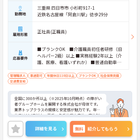
三重県 四日市市 小杉町917-1
勤務地
近鉄名古屋線「阿倉川駅」徒歩29分
正社員(正職員)
雇用形態
■ブランクOK ■介護職員初任者研修（旧
ヘルパー2級）以上 ■実務経験2年以上（介
応募要件
護、医療、看護いずれか） ■普通自動車運
転免許(AT限定可) ※管理業務に就かれて
いた方歓迎
管理職求人
車通勤可
年間休日110日以上
ブランクOK
社会保険完備
交通費支給
全国に300か所以上（※2025年10月時点）の障がい
者グループホームを展開する株式会社が母体です。
業界トップクラスの規模と安定感が魅力です。年間
休日は114日以上、夏季・冬季休暇や産休・育休制
度もしっかり整っており、プライベートとの両立も
可能。これまでのご経験を活かし、新しいキャリア
詳細を見る
無料
紹介してもらう
を築きたい方、ぜひご応募ください。20代から60代
まで、幅広い年代の方が活躍できる職場です。ご興