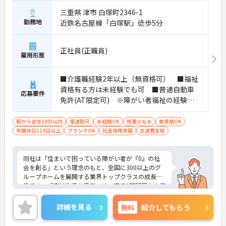
業環境に加え、産前産後休暇や育児休暇制度がしっ
三重県 津市 白塚町2346-1
かりと整備されています。オンとオフの切り替えを
勤務地
近鉄名古屋線「白塚駅」徒歩5分
明確にし、心身ともに充実した状態で長くご活躍い
ただけます。
・グループホーム一棟あたりの入居者様20名定員を
正社員(正職員)
常時2～4名のスタッフで支援、国基準を上回る人員
雇用形態
配置や夜間複数名体制が敷かれているため、業務に
追われることなくご利用者様のペースに合わせたサ
ポートが可能です。施設も専用設計で働きやすく、
■介護職経験2年以上（無資格可） ■福祉
ご自身の理想とする福祉を実践できる環境が整って
資格有る方は未経験でも可 ■普通自動車
応募要件
います。
免許(AT限定可) ※障がい者福祉の経験は
不問です。※実務経験2年以上の方、障がい
者福祉に関する経験をお持ちの方大歓迎
駅から徒歩10分以内
車通勤可
未経験OK
残業少なめ
無資格OK
年間休日110日以上
ブランクOK
社会保険完備
交通費支給
同社は「住まいで困っている障がい者が『0』の社
会を創る」という理念のもと、全国に300以上のグ
ループホームを展開する業界トップクラスの成長企
業です。「広域生活支援員」は、車で1時間圏内の複
数施設を横断的に担当し、現場支援とパートスタッ
フのサポートを行うハイクラスなポジションです。
詳細を見る
無料
紹介してもらう
最新設備とバリアフリーが完備され、スタッフの身
体的負担が少なく、広域手当5万円が付与されるこ