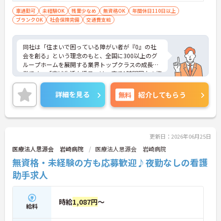
保って業務に集中できます。
者福祉に関する経験をお持ちの方大歓迎
車通勤可
未経験OK
残業少なめ
無資格OK
年間休日110日以上
ブランクOK
社会保険完備
交通費支給
同社は「住まいで困っている障がい者が『0』の社
会を創る」という理念のもと、全国に300以上のグ
ループホームを展開する業界トップクラスの成長企
業です。「広域生活支援員」は、車で1時間圏内の複
数施設を横断的に担当し、現場支援とパートスタッ
フのサポートを行うハイクラスなポジションです。
詳細を見る
無料
紹介してもらう
最新設備とバリアフリーが完備され、スタッフの身
体的負担が少なく、広域手当5万円が付与されるこ
とで高い給与水準を実現しています。年間休日114
日の確保や、献立・レシピの完全標準化による業務
効率化など、ワークライフバランスを保ちながら定
更新日：2026年06月25日
年70歳まで長期的に活躍できる制度が盤石に整って
医療法人思源会 岩崎病院
医療法人思源会 岩崎病院
います。複数施設を経験することで培われるマネジ
無資格・未経験の方も応募歓迎♪夜勤なしの看護
メント視点は、将来的なエリアマネージャーへのキ
ャリアアップにも直結しており、最新の環境で専門
助手求人
性を発揮したいプロフェッショナルの方にお勧めで
す。
時給
1,087円
～
給料
★おすすめPOINT★
・広域支援員として複数のホームを巡るため、各ホ