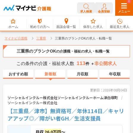
0
0
求人検索
会員登録
メニュー
ホーム
初めての方へ
面談会場一覧
保存した求人
最近見た求人
マイナビ介護職
三重県
三重県のブランクOKの求人・転職一覧
三重県のブランクOK
の介護職・福祉の求人・転職一覧
113
この条件の介護・福祉求人数
非公開求人
件 ＋
おすすめ順
新着順
月収順
年収順
更新日：2026年08月04日
ソーシャルインクルー株式会社ソーシャルインクルーホーム津白塚町
ソーシャルインクルー株式会社
【三重県／津市】無資格可／年休114日／キャリ
アアップ◎／障がい者GH／生活支援員
月収
26.0万円
～