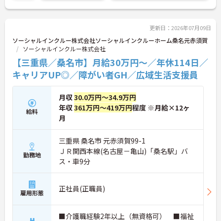
ご興味をお持ちの方には詳細の情報や面接のポイン
トをお伝えしますのでお気軽にお問い合わせくださ
いませ。
更新日：2026年07月09日
ソーシャルインクルー株式会社ソーシャルインクルーホーム桑名元赤須賀
ソーシャルインクルー株式会社
【三重県／桑名市】月給30万円～／年休114日／
キャリアUP◎／障がい者GH／広域生活支援員
月収
30.0万円～34.9万円
年収
361万円～419万円
程度 ※月給×12ヶ
給料
月
三重県 桑名市 元赤須賀99-1
ＪＲ関西本線(名古屋－亀山)「桑名駅」バ
勤務地
ス・車9分
正社員(正職員)
雇用形態
■介護職経験2年以上（無資格可） ■福祉