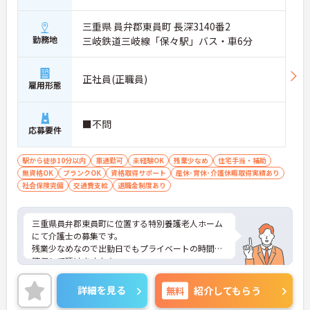
三重県 員弁郡東員町 長深3140番2
勤務地
三岐鉄道三岐線「保々駅」バス・車6分
正社員(正職員)
雇用形態
■不問
応募要件
駅から徒歩10分以内
車通勤可
未経験OK
残業少なめ
住宅手当・補助
無資格OK
ブランクOK
資格取得サポート
産休･育休･介護休暇取得実績あり
社会保険完備
交通費支給
退職金制度あり
三重県員弁郡東員町に位置する特別養護老人ホーム
にて介護士の募集です。
残業少なめなので出勤日でもプライベートの時間を
確保して頂けますよ★
最寄り駅より徒歩10分圏内と好立地、マイカー通勤
も可能と通勤のストレスが少ないのも嬉しいポイン
詳細を見る
無料
紹介してもらう
トです。