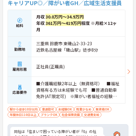
られています
キャリアUP◎／障がい者GH／広域生活支援員
全国に約300施設ほどの障がい者グループホームを
月収
30.0万円～34.9万円
展開し、急成長を続けている安定法人です。「住ま
いで困っている障がい者が『0』の社会を創る」と
年収
361万円～419万円
程度 ※月給×12ヶ
給料
いう理念を掲げ、ご利用者様が安心して暮らせる地
月
域社会の実現を目指しています。日中サービス支援
型のホームとして、ご利用者様一人ひとりを尊重し
三重県 鈴鹿市 東磯山2-33-23
た温かい支援を提供しています。グループホーム専
勤務地
近鉄名古屋線「磯山駅」徒歩8分
用に設計された新築物件を中心に運営しており、清
潔で快適な環境が整っています。入社時の研修をは
じめ、現場でのOJTやオンライン動画研修など、手
正社員(正職員)
厚い教育体制を整えています。これまで培ってこら
雇用形態
れた福祉業界でのご経験や有資格者としての専門性
を存分に活かせる環境です。将来的に正社員を目指
すことができる登用制度や、外部研修の受講支援な
■介護職経験2年以上（無資格可） ■福祉
どもご用意しています。お食事の準備におきまして
資格有る方は未経験でも可 ■普通自動車
応募要件
も、レシピや食材の宅配サービスを利用することで
免許(AT限定可) ※障がい者福祉の経験は
現場の負担を軽減しています。夜間も複数名体制を
不問です。※実務経験2年以上の方、障がい
確保しているため、安心して長くご活躍いただけま
者福祉に関する経験をお持ちの方大歓迎
駅から徒歩10分以内
車通勤可
未経験OK
残業少なめ
無資格OK
す。
年間休日110日以上
ブランクOK
社会保険完備
交通費支給
同社は「住まいで困っている障がい者が『0』の社