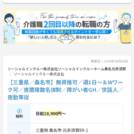
味のある方は詳細等をお伝えしますので、お気軽に
お問い合わせください。
更新日：2026年06月09日
ソーシャルインクルー株式会社ソーシャルインクルーホーム桑名元赤須賀
ソーシャルインクルー株式会社
【三重県／桑名市】無資格可／週1日～＆Wワー
ク可／夜間複数名体制／障がい者GH／世話人／
夜勤専従
日給
18,900円
～
給料
三重県 桑名市 元赤須賀99-1