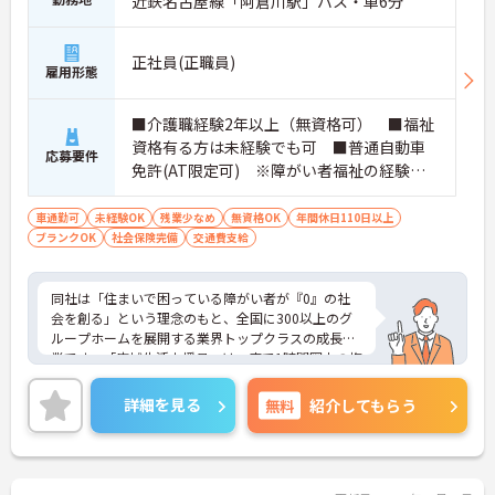
近鉄名古屋線「阿倉川駅」バス・車6分
正社員(正職員)
雇用形態
■介護職経験2年以上（無資格可） ■福祉
資格有る方は未経験でも可 ■普通自動車
応募要件
免許(AT限定可) ※障がい者福祉の経験は
不問です。※実務経験2年以上の方、障がい
者福祉に関する経験をお持ちの方大歓迎
車通勤可
未経験OK
残業少なめ
無資格OK
年間休日110日以上
ブランクOK
社会保険完備
交通費支給
同社は「住まいで困っている障がい者が『0』の社
会を創る」という理念のもと、全国に300以上のグ
ループホームを展開する業界トップクラスの成長企
業です。「広域生活支援員」は、車で1時間圏内の複
数施設を横断的に担当し、現場支援とパートスタッ
フのサポートを行うハイクラスなポジションです。
詳細を見る
無料
紹介してもらう
最新設備とバリアフリーが完備され、スタッフの身
体的負担が少なく、広域手当5万円が付与されるこ
とで高い給与水準を実現しています。年間休日114
日の確保や、献立・レシピの完全標準化による業務