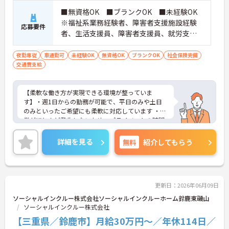
・全施設がバリアフリー設計かつ最新設備を備えて
おり、清潔感にあふれた美しい環境です。ハード面
■無資格OK ■ブランクOK ■未経験OK
に加え、ソフト面でも「献立の事前決定・レシピ完
※福祉系業務経験者、障害者支援施設経験
応募要件
備」により現場の負担が大幅に軽減されています。
者、生活支援員、障害者支援員、就労支援
ご利用者様の安全性はもちろん、働くスタッフにと
員、生活相談員等の経験歓迎
っても身体的負担が少なく、高いモチベーションを
夜勤専従
保って業務に集中できます。
車通勤可
未経験OK
無資格OK
ブランクOK
社会保険完備
交通費支給
【柔軟な働き方が実現できる環境が整っていま
す】・週1日からの勤務が可能で、平日のみや土日
のみといったご希望にも柔軟に対応しています ・残
業がほとんど発生しないため、プライベートの時間
やWワークとの両立がしやすい環境です【現場の負
担を軽減するサポート体制が充実しています】・お
詳細を見る
無料
紹介してもらう
食事の準備には食材の宅配サービスを利用してお
り、献立やレシピが決まっているため安心してお仕
事に取り組んでいただけます・夜間も複数名のスタ
ッフが常駐する人員体制を確保しており、夜間の見
守りや巡回業務も心強い環境です【充実した待遇で
更新日：2026年06月09日
長期的なご就業を後押ししています】 駐車場を完備
ソーシャルインクルー株式会社ソーシャルインクルーホーム鈴鹿東磯山
しているためマイカーでのご通勤も可能です・超過
ソーシャルインクルー株式会社
勤務や深夜割増などの手当は1分単位で正確に支給
【三重県／鈴鹿市】月給30万円～／年休114日／
しており、パートの方も年2回の昇給の機会が設け