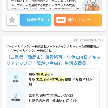
会を創る」という理念のもと、全国に300以上のグ
ループホームを展開する業界トップクラスの成長企
業です。「広域生活支援員」は、車で1時間圏内の複
数施設を横断的に担当し、現場支援とパートスタッ
フのサポートを行うハイクラスなポジションです。
詳細を見る
無料
紹介してもらう
最新設備とバリアフリーが完備され、スタッフの身
体的負担が少なく、広域手当5万円が付与されるこ
とで高い給与水準を実現しています。年間休日114
日の確保や、献立・レシピの完全標準化による業務
効率化など、ワークライフバランスを保ちながら定
更新日：2026年06月09日
年70歳まで長期的に活躍できる制度が盤石に整って
ソーシャルインクルー株式会社ソーシャルインクルーホーム鈴鹿東磯山
います。複数施設を経験することで培われるマネジ
ソーシャルインクルー株式会社
メント視点は、将来的なエリアマネージャーへのキ
【三重県／鈴鹿市】無資格可／年休114日／キャ
ャリアアップにも直結しており、最新の環境で専門
性を発揮したいプロフェッショナルの方にお勧めで
リアアップ◎／障がい者GH／生活支援員
す。
月収
26.0万円
～
★おすすめPOINT★
・広域支援員として複数のホームを巡るため、各ホ
年収
312万円～370万円
程度 ※月給×12ヶ
給料
ームのパートスタッフの教育やサポートにも携わる
月
ことができ、現場の介助業務にとどまらず、施設運
営や人材育成の視点を養うことで、将来のエリアマ
三重県 鈴鹿市 東磯山2-33-23
ネージャー候補としてのステップアップに直結しま
勤務地
近鉄名古屋線「磯山駅」徒歩8分
す。
・定年70歳、再雇用75歳までという業界屈指の制度