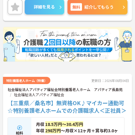
働ける環境が整っています。研修制度や外部勉強会
詳細を見る
無料
紹介してもらう
の受講支援もあり、スキルアップもしっかりサポー
ト。将来的には管理者やエリアマネージャーへのキ
ャリアアップも目指せます。20代から60代まで幅広
い年代のスタッフが活躍しており、和やかな雰囲気
の職場です。介護経験を活かしたい方、福祉の資格
をお持ちの方、安定した法人でキャリアを築きたい
方におすすめです。
★おすすめPOINT★
・生活支援員からスタートし、サービス管理責任者
やエリアマネージャーへと続く明確なステップアッ
プの道筋が用意されています。急成長中の企業であ
るためポストも豊富にあり、専門性を高めながらマ
ネジメント職への挑戦も視野に入れていただけま
特別養護老人ホーム（特養）
更新日：2026年08月04日
す。
社会福祉法人アパティア福祉会特別養護老人ホーム アパティア長島苑
・年間休日114日、残業月平均10時間程度という就
社会福祉法人アパティア福祉会
業環境に加え、産前産後休暇や育児休暇制度がしっ
【三重県／桑名市】無資格OK♪マイカー通勤可
かりと整備されています。オンとオフの切り替えを
明確にし、心身ともに充実した状態で長くご活躍い
☆特別養護老人ホームでの介護職求人＜正社員＞
ただけます。
・グループホーム一棟あたりの入居者様20名定員を
月収
18.5万円～30.4万円
常時2～4名のスタッフで支援、国基準を上回る人員
配置や夜間複数名体制が敷かれているため、業務に
年収
298万円
～月収×12ヶ月＋賞与約3.0ヶ
給料
追われることなくご利用者様のペースに合わせたサ