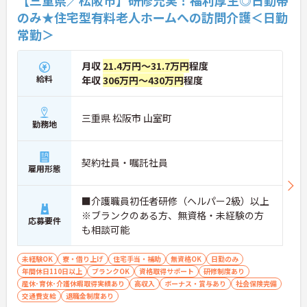
【三重県／松阪市】研修充実！福利厚生◎日勤帯
のみ★住宅型有料老人ホームへの訪問介護＜日勤
常勤＞
月収
21.4万円～31.7万円
程度
給料
年収
306万円～430万円
程度
三重県 松阪市 山室町
勤務地
契約社員・嘱託社員
雇用形態
■介護職員初任者研修（ヘルパー2級）以上
※ブランクのある方、無資格・未経験の方
応募要件
も相談可能
未経験OK
寮・借り上げ
住宅手当・補助
無資格OK
日勤のみ
年間休日110日以上
ブランクOK
資格取得サポート
研修制度あり
産休･育休･介護休暇取得実績あり
高収入
ボーナス・賞与あり
社会保険完備
交通費支給
退職金制度あり