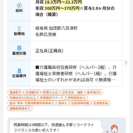
月収
18.3万円～22.3万円
年収
300万円～370万円
※賞与3.8ヶ月分の
給料
場合（概算）
岐阜県 加茂郡八百津町
勤務地
名鉄広見線
正社員(正職員)
雇用形態
■介護職員初任者研修（ヘルパー2級）、介
護福祉士実務者研修（ヘルパー1級）、介護
応募要件
福祉士のいずれかがあれば尚可 ※無資格・
未経験相談可
車通勤可
未経験OK
残業少なめ
住宅手当・補助
無資格OK
年間休日110日以上
資格取得サポート
研修制度あり
産休･育休･介護休暇取得実績あり
高収入
社会保険完備
交通費支給
退職金制度あり
残業時間は5時間以下、待遇面も手厚くワークライ
フバランスの良い求人です！