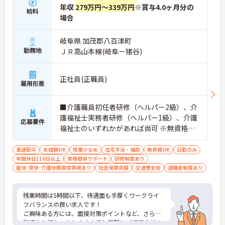
年収
279万円～339万円
※賞与4.0ヶ月分の
給料
場合
岐阜県 加茂郡八百津町
勤務地
ＪＲ高山本線(岐阜－猪谷)
正社員(正職員)
雇用形態
■介護職員初任者研修（ヘルパー2級）、介
護福祉士実務者研修（ヘルパー1級）、介護
応募要件
福祉士のいずれかがあれば尚可 ※無資格・
未経験相談可
車通勤可
未経験OK
残業少なめ
住宅手当・補助
無資格OK
日勤のみ
年間休日110日以上
資格取得サポート
研修制度あり
産休･育休･介護休暇取得実績あり
社会保険完備
交通費支給
退職金制度あり
残業時間は5時間以下、待遇面も手厚くワークライ
フバランスの良い求人です！
ご興味ある方には、面接対策ポイントなど、さらに
詳細をお話しいたしますのでお気軽にご相談くださ