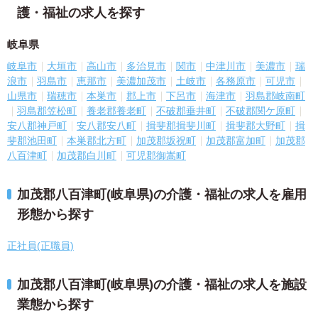
護・福祉の求人を探す
岐阜県
岐阜市
大垣市
高山市
多治見市
関市
中津川市
美濃市
瑞
浪市
羽島市
恵那市
美濃加茂市
土岐市
各務原市
可児市
山県市
瑞穂市
本巣市
郡上市
下呂市
海津市
羽島郡岐南町
羽島郡笠松町
養老郡養老町
不破郡垂井町
不破郡関ケ原町
安八郡神戸町
安八郡安八町
揖斐郡揖斐川町
揖斐郡大野町
揖
斐郡池田町
本巣郡北方町
加茂郡坂祝町
加茂郡富加町
加茂郡
八百津町
加茂郡白川町
可児郡御嵩町
加茂郡八百津町(岐阜県)の介護・福祉の求人を雇用
形態から探す
正社員(正職員)
加茂郡八百津町(岐阜県)の介護・福祉の求人を施設
業態から探す