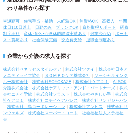
わり条件から探す
車通勤可
住宅手当・補助
未経験OK
無資格OK
高収入
年間
休日110日以上
日勤のみ
ブランクOK
資格取得サポート
研修
制度あり
産休･育休･介護休暇取得実績あり
残業少なめ
ボーナ
ス・賞与あり
社会保険完備
交通費支給
退職金制度あり
企業から介護の求人を探す
株式会社ベネッセスタイルケア
株式会社ツクイ
株式会社日本ア
メニティライフ協会
ＳＯＭＰＯケア株式会社
ソーシャルインク
ルー株式会社
株式会社SOYOKAZE
株式会社ケア２１
ALSOK
介護株式会社
株式会社ケアリッツ・アンド・パートナーズ
株式
会社ニチイ学館
株式会社ソラスト
株式会社やさしい手
株式会
社ケア２１
株式会社ニチイケアパレス
株式会社サンガジャパン
株式会社川島コーポレーション
株式会社アンビス
株式会社サ
ンウェルズ
株式会社スーパー・コート
社会福祉法人ノテ福祉
会