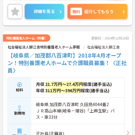
い！
詳細を見る
無料
紹介してもらう
特別養護老人ホーム（特養）
更新日：2024年12月20日
社会福祉法人錦江舎特別養護老人ホーム夢眠
社会福祉法人錦江舎
【岐阜県／加茂郡八百津町】2018年4月オープ
ン！特別養護老人ホームで介護職員募集！〈正社
員〉
月収
21.7万円～27.4万円
程度(諸手当込)
給料
年収
311万円～396万円
程度(諸手当込)
岐阜県 加茂郡八百津町 久田見4044番2
ＪＲ高山本線(岐阜－猪谷)「上麻生駅」バ
勤務地
ス・車33分
正社員(正職員)