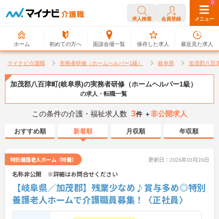
0
0
求人検索
会員登録
メニュー
ホーム
初めての方へ
面談会場一覧
保存した求人
最近見た求人
マイナビ介護職
実務者研修（ホームヘルパー1級）
岐阜県
加茂郡八百
加茂郡八百津町(岐阜県)の実務者研修（ホームヘルパー1級）
の求人・転職一覧
3
この条件の介護・福祉求人数
非公開求人
件 ＋
おすすめ順
新着順
月収順
年収順
特別養護老人ホーム（特養）
更新日：2026年03月26日
名称非公開 ※詳細はお問合せください
【岐阜県／加茂郡】残業少なめ♪賞与多め◎特別
養護老人ホームで介護職員募集！〈正社員〉