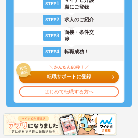
マイナビ介護
1
STEP
職にご登録
2
求人のご紹介
STEP
面接・条件交
3
STEP
渉
4
転職成功！
STEP
転職サポートに登録
はじめて転職する方へ