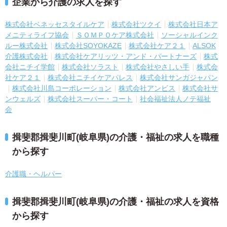
企業から介護の求人を探す
株式会社ベネッセスタイルケア
株式会社ツクイ
株式会社日本ア
メニティライフ協会
ＳＯＭＰＯケア株式会社
ソーシャルインク
ルー株式会社
株式会社SOYOKAZE
株式会社ケア２１
ALSOK
介護株式会社
株式会社ケアリッツ・アンド・パートナーズ
株式
会社ニチイ学館
株式会社ソラスト
株式会社やさしい手
株式会
社ケア２１
株式会社ニチイケアパレス
株式会社サンガジャパン
株式会社川島コーポレーション
株式会社アンビス
株式会社サ
ンウェルズ
株式会社スーパー・コート
社会福祉法人ノテ福祉
会
揖斐郡揖斐川町(岐阜県)の介護・福祉の求人を職種
から探す
介護職・ヘルパー
揖斐郡揖斐川町(岐阜県)の介護・福祉の求人を資格
から探す