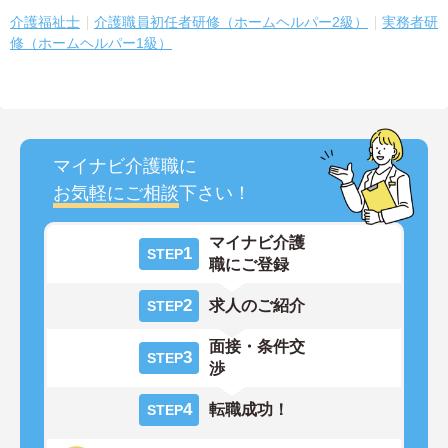
介護福祉士
介護職員初任者研修（ホームヘルパー2級）
実務者研
修（ホームヘルパー1級）
マイナビ介護職に
お気軽にご相談
下さい！
マイナビ介護
1
STEP
職にご登録
2
求人のご紹介
STEP
面接・条件交
3
STEP
渉
4
転職成功！
STEP