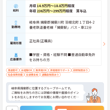
月収
14.9万円～18.8万円
程度
給料
年収
236万円～299万円
程度 賞与込
岐阜県 揖斐郡揖斐川町 羽根北町１丁目4-2
勤務地
養老鉄道養老線「揖斐駅」バス・車11分
正社員(正職員)
雇用形態
■学歴・資格・経験不問 ■普通自動車免許
応募要件
をお持ちの方
車通勤可
未経験OK
無資格OK
資格取得サポート
研修制度あり
社会保険完備
交通費支給
退職金制度あり
岐阜県揖斐郡に位置するグループホームです。
ご興味をお持ちの方には詳細の情報や面接のポイン
トをお伝えしますのでお気軽にお問い合わせくださ
いませ。