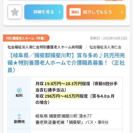
という方にもオススメの求人！
各種福利厚生が充実で長期就業も安心！事業所内託
詳細を見る
無料
紹介してもらう
児所完備で子育て中の方にも優しい職場です！
また嬉しい賞与4.0か月分支給実績あり★頑張った分
だけ評価される環境ですよ♪
ご興味ある方には、面接のポイントなど、さらに詳
細をお話致しますのでお気軽にご相談ください。
特別養護老人ホーム（特養）
更新日：2026年03月16日
社会福祉法人浩仁会特別養護老人ホーム尚和園
社会福祉法人浩仁会
【岐阜県／揖斐郡揖斐川町】賞与多め♪託児所完
備★特別養護老人ホームで介護職員募集！〈正社
員〉
月収
19.8万円～28.3万円
程度（夜勤5回分手
当含む諸手当込）
給料
年収
296万円～415万円
程度（賞与4.0ヵ月
の場合）
岐阜県 揖斐郡揖斐川町 清水77
勤務地
養老鉄道養老線「揖斐駅」バス・車9分