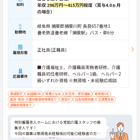
給料
年収
296万円～415万円
程度（賞与4.0ヵ月
の場合）
岐阜県 揖斐郡揖斐川町 長良657番地1
勤務地
養老鉄道養老線「揖斐駅」バス・車6分
正社員(正職員)
雇用形態
■介護福祉士、介護職員実務者研修、介護
職員初任者研修、ヘルパー1級、ヘルパー2
応募要件
級いずれか資格 ※無資格・未経験応相談
車通勤可
未経験OK
残業少なめ
託児所・育児補助
無資格OK
産休･育休･介護休暇取得実績あり
高収入
社会保険完備
交通費支給
退職金制度あり
特別養護老人ホームにおける常勤介護スタッフの募
集求人です！
今回の募集は無資格未経験検討可能◎経験者の方は
もちろん、これから頑張りたい、チャレンジしたい