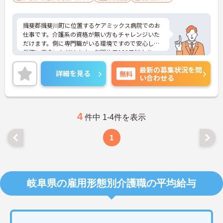
揖斐郡揖斐川町に位置するケアミックス病院でのお
仕事です。介護系の資格が無い方もチャレンジいた
だけます。側に専門職がいる環境ですので安心して
業務に専念いただけます。年間休日120日以上あ
り、ワークライフバランスを重視した働き方も叶い
最新の募集状況を問
ます。ご興味のある方には、面接対策ポイントな
詳細を見る
無料
い合わせる
ど、さらに詳細をお話しいたしますのでお気軽にご
相談ください！
4
件中 1-4件を表示
1
岐阜県の雇用形態別介護職の平均給与