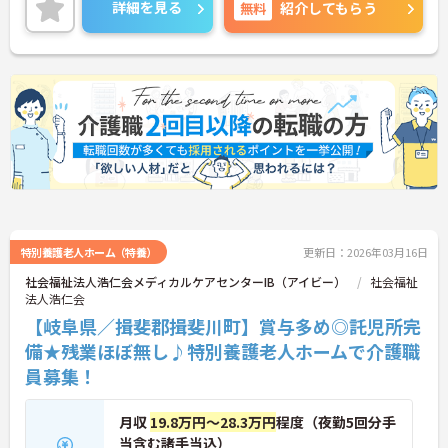
詳細を見る
無料
紹介してもらう
特別養護老人ホーム（特養）
更新日：2026年03月16日
社会福祉法人浩仁会メディカルケアセンターIB（アイビー）
社会福祉
法人浩仁会
【岐阜県／揖斐郡揖斐川町】賞与多め◎託児所完
備★残業ほぼ無し♪特別養護老人ホームで介護職
員募集！
月収
19.8万円～28.3万円
程度（夜勤5回分手
当含む諸手当込）