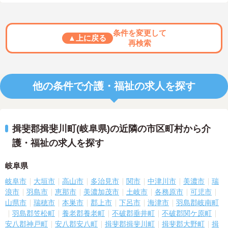
条件を変更して
▲上に戻る
再検索
他の条件で介護・福祉の求人を探す
揖斐郡揖斐川町(岐阜県)の近隣の市区町村から介
護・福祉の求人を探す
岐阜県
岐阜市
大垣市
高山市
多治見市
関市
中津川市
美濃市
瑞
浪市
羽島市
恵那市
美濃加茂市
土岐市
各務原市
可児市
山県市
瑞穂市
本巣市
郡上市
下呂市
海津市
羽島郡岐南町
羽島郡笠松町
養老郡養老町
不破郡垂井町
不破郡関ケ原町
安八郡神戸町
安八郡安八町
揖斐郡揖斐川町
揖斐郡大野町
揖