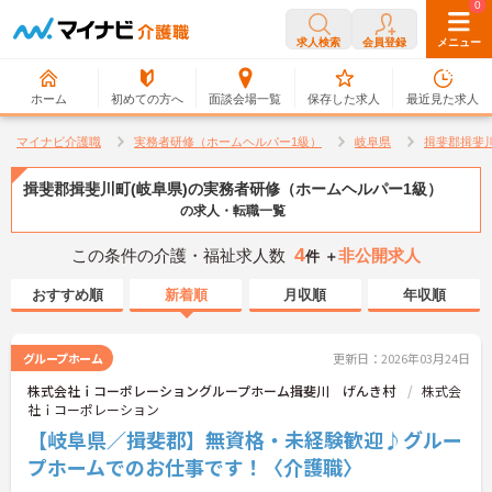
0
0
求人検索
会員登録
メニュー
ホーム
初めての方へ
面談会場一覧
保存した求人
最近見た求人
マイナビ介護職
実務者研修（ホームヘルパー1級）
岐阜県
揖斐郡揖斐
揖斐郡揖斐川町(岐阜県)の実務者研修（ホームヘルパー1級）
の求人・転職一覧
4
この条件の介護・福祉求人数
非公開求人
件 ＋
おすすめ順
新着順
月収順
年収順
グループホーム
更新日：2026年03月24日
株式会社ｉコーポレーショングループホーム揖斐川 げんき村
株式会
社ｉコーポレーション
【岐阜県／揖斐郡】無資格・未経験歓迎♪グルー
プホームでのお仕事です！〈介護職〉