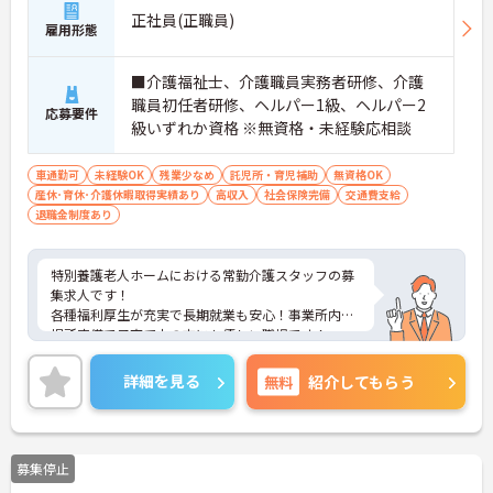
正社員(正職員)
雇用形態
■介護福祉士、介護職員実務者研修、介護
職員初任者研修、ヘルパー1級、ヘルパー2
応募要件
級いずれか資格 ※無資格・未経験応相談
車通勤可
未経験OK
残業少なめ
託児所・育児補助
無資格OK
産休･育休･介護休暇取得実績あり
高収入
社会保険完備
交通費支給
退職金制度あり
特別養護老人ホームにおける常勤介護スタッフの募
集求人です！
各種福利厚生が充実で長期就業も安心！事業所内託
児所完備で子育て中の方にも優しい職場です！
ご興味ある方には、面接のポイントなど、さらに詳
細をお話致しますのでお気軽にご相談ください。
詳細を見る
無料
紹介してもらう
募集停止