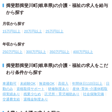
揖斐郡揖斐川町(岐阜県)の介護・福祉の求人を給与
から探す
月収から探す
15万円以上
20万円以上
25万円以上
年収から探す
250万円以上
300万円以上
350万円以上
400万円以上
揖斐郡揖斐川町(岐阜県)の介護・福祉の求人をこだ
わり条件から探す
車通勤可
未経験OK
無資格OK
高収入
年間休日110日以上
日
勤のみ
資格取得サポート
研修制度あり
産休･育休･介護休暇取
得実績あり
残業少なめ
託児所・育児補助あり
社会保険完備
交通費支給
退職金制度あり