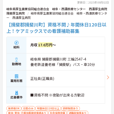
更新日：2025年09月02日
岐阜県厚生農業協同組合連合会 岐阜・西濃医療センター 西濃厚生病院
揖斐厚生病院
岐阜県厚生農業協同組合連合会 岐阜・西濃医療センタ
ー 西濃厚生病院
【揖斐郡揖斐川町】資格不問♪年間休日120日以
上！ケアミックスでの看護補助募集
月収
17.0万円
～
給料
岐阜県 揖斐郡揖斐川町 三輪2547-4
勤務地
養老鉄道養老線「揖斐駅」バス・車10分
正社員(正職員)
雇用形態
■資格不問 ※夜勤が出来る方歓迎
応募要件
無資格OK
日勤のみ
年間休日110日以上
研修制度あり
産休･育休･介護休暇取得実績あり
社会保険完備
退職金制度あり