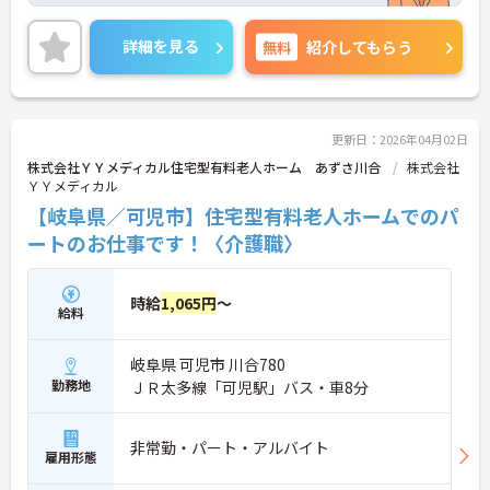
ご興味をお持ちの方には詳細の情報や面接のポイン
トをお伝えしますのでお気軽にお問い合わせくださ
詳細を見る
無料
紹介してもらう
いませ。
更新日：2026年04月02日
株式会社ＹＹメディカル住宅型有料老人ホーム あずさ川合
株式会社
ＹＹメディカル
【岐阜県／可児市】住宅型有料老人ホームでのパ
ートのお仕事です！〈介護職〉
時給
1,065円
～
給料
岐阜県 可児市 川合780
勤務地
ＪＲ太多線「可児駅」バス・車8分
非常勤・パート・アルバイト
雇用形態