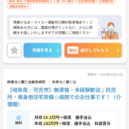
産休･育休･介護休暇取得実績あり
夏～秋入職可
社会保険完備
交通費支給
退職金制度あり
残業少なめ！マイカー通勤可◎無料駐車場あり！ご
興味ある方には、面接対策ポイントなど、さらに詳
細をお話しいたしますのでお気軽にご相談くださ
い！
詳細を見る
無料
紹介してもらう
更新日：2026年05月22日
医療法人馨仁会藤掛病院
医療法人馨仁会
【岐阜県／可児市】無資格・未経験歓迎♪託児
所・単身用住宅完備☆病院でのお仕事です！〈介
護職〉
月収
15.2万円
～程度 諸手当込
給料
年収
182万円
～程度 諸手当込 別途賞与