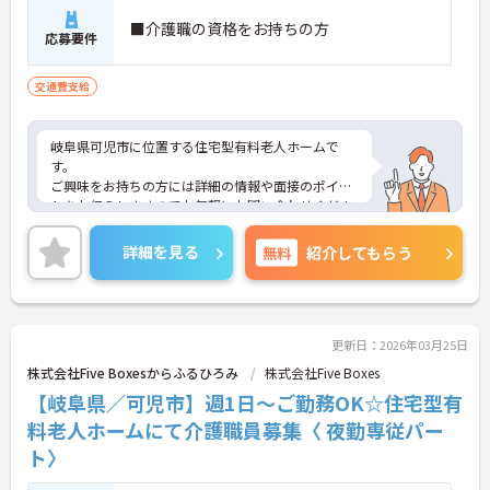
■介護職の資格をお持ちの方
応募要件
交通費支給
岐阜県可児市に位置する住宅型有料老人ホームで
す。
ご興味をお持ちの方には詳細の情報や面接のポイン
トをお伝えしますのでお気軽にお問い合わせくださ
いませ。
詳細を見る
無料
紹介してもらう
更新日：2026年03月25日
株式会社Five Boxesからふるひろみ
株式会社Five Boxes
【岐阜県／可児市】週1日～ご勤務OK☆住宅型有
料老人ホームにて介護職員募集〈 夜勤専従パー
ト〉