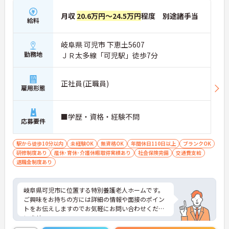
月収
20.6万円～24.5万円
程度 別途諸手当
給料
岐阜県 可児市 下恵土5607
勤務地
ＪＲ太多線「可児駅」徒歩7分
正社員(正職員)
雇用形態
■学歴・資格・経験不問
応募要件
駅から徒歩10分以内
未経験OK
無資格OK
年間休日110日以上
ブランクOK
研修制度あり
産休･育休･介護休暇取得実績あり
社会保険完備
交通費支給
退職金制度あり
岐阜県可児市に位置する特別養護老人ホームです。
ご興味をお持ちの方には詳細の情報や面接のポイン
トをお伝えしますのでお気軽にお問い合わせくださ
いませ。