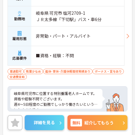
岐阜県 可児市 塩河2709-1
勤務地
ＪＲ太多線「下切駅」バス・車6分
非常勤・パート・アルバイト
雇用形態
■資格・経験：不問
応募要件
車通勤可
残業少なめ
産休･育休･介護休暇取得実績あり
ボーナス・賞与あり
交通費支給
岐阜県可児市に位置する特別養護老人ホームです。
資格や経験不問でございます。
週4～5日程度のご勤務でしっかり働きたいという方
におすすめです。
ご興味のある方には、面接対策ポイントなど、さら
に詳細をお話しいたしますのでお気軽にご相談くだ
詳細を見る
無料
紹介してもらう
さい！