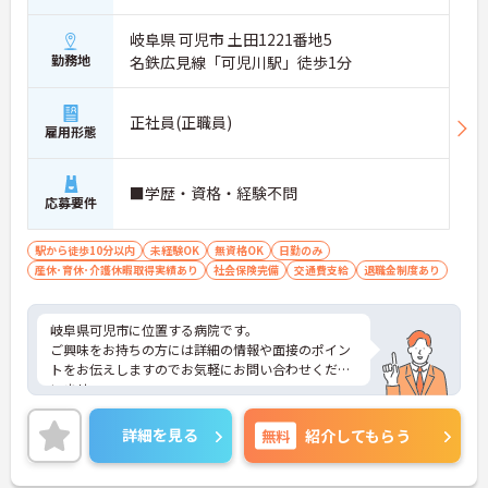
岐阜県 可児市 土田1221番地5
勤務地
名鉄広見線「可児川駅」徒歩1分
正社員(正職員)
雇用形態
■学歴・資格・経験不問
応募要件
駅から徒歩10分以内
未経験OK
無資格OK
日勤のみ
産休･育休･介護休暇取得実績あり
社会保険完備
交通費支給
退職金制度あり
岐阜県可児市に位置する病院です。
ご興味をお持ちの方には詳細の情報や面接のポイン
トをお伝えしますのでお気軽にお問い合わせくださ
いませ。
詳細を見る
無料
紹介してもらう