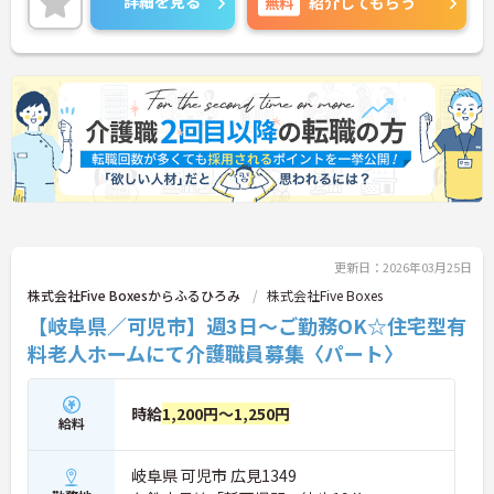
詳細を見る
無料
紹介してもらう
さい！
更新日：2026年03月25日
株式会社Five Boxesからふるひろみ
株式会社Five Boxes
【岐阜県／可児市】週3日～ご勤務OK☆住宅型有
料老人ホームにて介護職員募集〈パート〉
時給
1,200円～1,250円
給料
岐阜県 可児市 広見1349