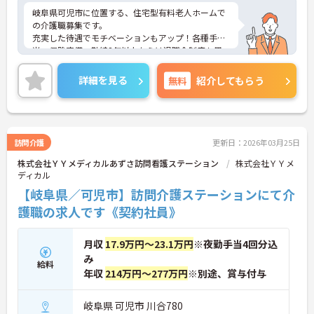
岐阜県可児市に位置する、住宅型有料老人ホームで
の介護職募集です。
充実した待遇でモチベーションもアップ！各種手
当、保険完備、勤続3年以上からは退職金制度も用
意しており安定して末永く働けます。
最寄駅より徒歩圏内にくわえて、マイカー通勤も可
詳細を見る
無料
紹介してもらう
能と通勤も便利です。
オープニングスタッフとして活気ある施設を作って
いきませんか♪ご興味ある方には、面接対策ポイン
トなど、さらに詳細をお話しいたしますのでお気軽
にご相談ください。
訪問介護
更新日：2026年03月25日
株式会社ＹＹメディカルあずさ訪問看護ステーション
株式会社ＹＹメ
ディカル
【岐阜県／可児市】訪問介護ステーションにて介
護職の求人です《契約社員》
月収
17.9万円～23.1万円
※夜勤手当4回分込
み
給料
年収
214万円～277万円
※別途、賞与付与
岐阜県 可児市 川合780