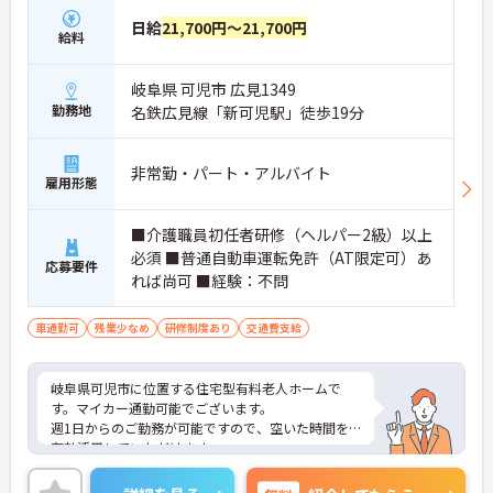
日給
21,700円～21,700円
給料
岐阜県 可児市 広見1349
勤務地
名鉄広見線「新可児駅」徒歩19分
非常勤・パート・アルバイト
雇用形態
■介護職員初任者研修（ヘルパー2級）以上
必須 ■普通自動車運転免許（AT限定可）あ
応募要件
れば尚可 ■経験：不問
車通勤可
残業少なめ
研修制度あり
交通費支給
岐阜県可児市に位置する住宅型有料老人ホームで
す。マイカー通勤可能でございます。
週1日からのご勤務が可能ですので、空いた時間を
有効活用していただけます。
ご興味のある方には、面接対策ポイントなど、さら
に詳細をお話しいたしますのでお気軽にご相談くだ