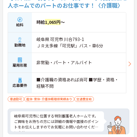
人ホームでのパートのお仕事です！〈介護職〉
時給
1,065円
～
給料
岐阜県 可児市 川合793-1
勤務地
ＪＲ太多線「可児駅」バス・車6分
非常勤・パート・アルバイト
雇用形態
■介護職の資格あれば尚可 ■学歴・資格・
応募要件
経験不問
車通勤可
産休･育休･介護休暇取得実績あり
交通費支給
岐阜県可児市に位置する特別養護老人ホームです。
ご興味をお持ちの方には詳細の情報や面接のポイン
トをお伝えしますのでお気軽にお問い合わせくださ
いませ。