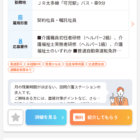
勤務地
ＪＲ太多線「可児駅」バス・車9分
契約社員・嘱託社員
雇用形態
■介護職員初任者研修（ヘルパー2級）、介
護福祉士実務者研修（ヘルパー1級）、介護
応募要件
福祉士のいずれか ■普通自動車運転免許（A
T車限定可） ※未経験相談可
車通勤可
未経験OK
残業少なめ
社会保険完備
交通費支給
退職金制度あり
月の残業時間がほぼない、訪問介護ステーションの
求人です。
ご興味ある方には、面接対策ポイントなど、さらに
詳細をお話しいたしますのでお気軽にご相談くださ
い！
詳細を見る
無料
紹介してもらう