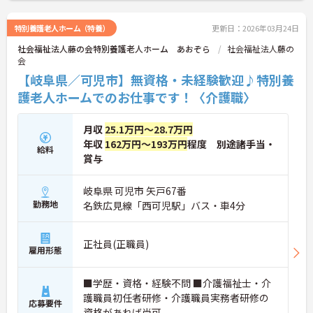
特別養護老人ホーム（特養）
更新日：2026年03月24日
社会福祉法人藤の会特別養護老人ホーム あおぞら
社会福祉法人藤の
会
【岐阜県／可児市】無資格・未経験歓迎♪特別養
護老人ホームでのお仕事です！〈介護職〉
月収
25.1万円～28.7万円
年収
162万円～193万円
程度 別途諸手当・
給料
賞与
岐阜県 可児市 矢戸67番
勤務地
名鉄広見線「西可児駅」バス・車4分
正社員(正職員)
雇用形態
■学歴・資格・経験不問 ■介護福祉士・介
護職員初任者研修・介護職員実務者研修の
応募要件
資格があれば尚可