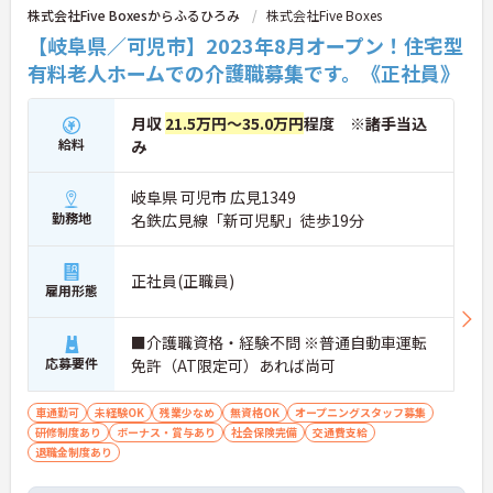
株式会社Five Boxesからふるひろみ
株式会社Five Boxes
【岐阜県／可児市】2023年8月オープン！住宅型
有料老人ホームでの介護職募集です。《正社員》
月収
21.5万円～35.0万円
程度 ※諸手当込
給料
み
岐阜県 可児市 広見1349
勤務地
名鉄広見線「新可児駅」徒歩19分
正社員(正職員)
雇用形態
■介護職資格・経験不問 ※普通自動車運転
応募要件
免許（AT限定可）あれば尚可
車通勤可
未経験OK
残業少なめ
無資格OK
オープニングスタッフ募集
研修制度あり
ボーナス・賞与あり
社会保険完備
交通費支給
退職金制度あり