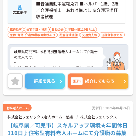
■普通自動車運転免許 ■ヘルパー1級、2級
／介護福祉士 あれば尚よし ※介護現場経
応募要件
験者歓迎
車通勤可
住宅手当・補助
日勤のみ
年間休日110日以上
産休･育休･介護休暇取得実績あり
社会保険完備
交通費支給
退職金制度あり
岐阜県可児市にある特別養護老人ホームにて介護士
の求人です。
無料の駐車場もあり、ご自身の車での通勤も可能で
すよ。
詳細を見る
無料
紹介してもらう
ご興味のある方はお気軽にお問い合わせくださいま
せ。
有料老人ホーム
更新日：2026年04月24日
株式会社フェリックス老人ホーム 悠楽
株式会社フェリックス
【岐阜県／可児市】スキルアップ環境★年間休日
110日♪住宅型有料老人ホームにて介護職の募集