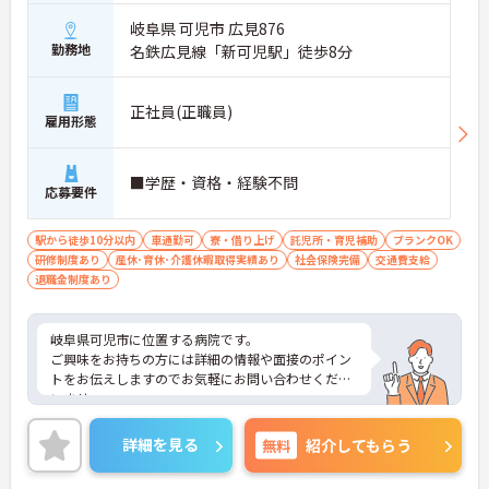
岐阜県 可児市 広見876
勤務地
名鉄広見線「新可児駅」徒歩8分
正社員(正職員)
雇用形態
■学歴・資格・経験不問
応募要件
駅から徒歩10分以内
車通勤可
寮・借り上げ
託児所・育児補助
ブランクOK
研修制度あり
産休･育休･介護休暇取得実績あり
社会保険完備
交通費支給
退職金制度あり
岐阜県可児市に位置する病院です。
ご興味をお持ちの方には詳細の情報や面接のポイン
トをお伝えしますのでお気軽にお問い合わせくださ
いませ。
詳細を見る
無料
紹介してもらう