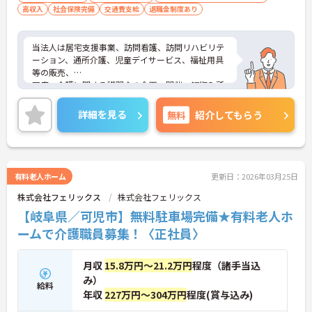
高収入
社会保険完備
交通費支給
退職金制度あり
当法人は居宅支援事業、訪問看護、訪問リハビリテ
ーション、通所介護、児童デイサービス、福祉用具
等の販売、
医療・介護に関する講習会の企画・開催、短期入所
介護など幅広い事業を展開しており、大きな法人で
安定しています◎
詳細を見る
無料
紹介してもらう
社長が女性の方で、子育てなどの女性の働き方への
理解があります。また、現場での経験を生かし、施
設をサポートする本社部門へのキャリアチェンジを
目指すことも可能です！！
ご興味をお持ちの方には、詳細の情報や面接のポイ
有料老人ホーム
更新日：2026年03月25日
ントをお伝えしますのでお気軽にお問い合わせくだ
株式会社フェリックス
株式会社フェリックス
さい。
【岐阜県／可児市】無料駐車場完備★有料老人ホ
ームで介護職員募集！〈正社員〉
月収
15.8万円～21.2万円
程度（諸手当込
み）
給料
年収
227万円～304万円
程度(賞与込み)