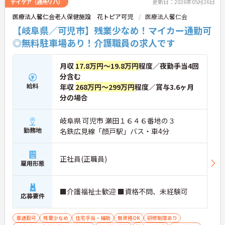
デイケア（通所リハ）
更新日：2026年05月26日
医療法人馨仁会老人保健施設 花トピア可児
医療法人馨仁会
【岐阜県／可児市】残業少なめ！マイカー通勤可
◎無料駐車場あり！介護職員の求人です
月収
17.8万円～19.8万円
程度／夜勤手当4回
分含む
給料
年収
268万円～299万円
程度／賞与3.6ヶ月
分の場合
岐阜県 可児市 瀬田１６４６番地の３
勤務地
名鉄広見線「顔戸駅」バス・車4分
正社員(正職員)
雇用形態
■介護福祉士歓迎 ■資格不問、未経験可
応募要件
車通勤可
残業少なめ
住宅手当・補助
無資格OK
研修制度あり