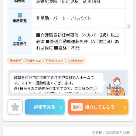
勤務地
名鉄広見線「新可児駅」徒歩19分
非常勤・パート・アルバイト
雇用形態
■介護職員初任者研修（ヘルパー2級）以上
必須 ■普通自動車運転免許（AT限定可）あ
応募要件
れば尚可 ■経験：不問
車通勤可
残業少なめ
研修制度あり
交通費支給
岐阜県可児市に位置する住宅型有料老人ホームで
す。マイカー通勤可能でございます。
週3日からのご勤務が可能ですので、ご自身の生活
スタイルに合わせて無理のない範囲で働いていただ
けます。
ご興味のある方には、面接対策ポイントなど、さら
詳細を見る
無料
紹介してもらう
に詳細をお話しいたしますのでお気軽にご相談くだ
さい！
更新日：2026年03月25日