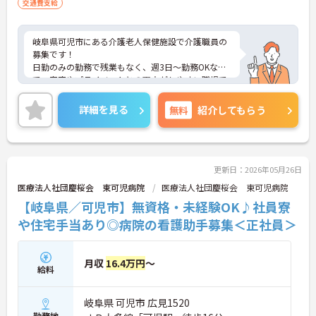
交通費支給
岐阜県可児市にある介護老人保健施設で介護職員の
募集です！
日勤のみの勤務で残業もなく、週3日～勤務OKなの
で、家庭やプライベートとの両立がしやすい職場で
す◎
また、資格取得支援や研修費用の施設負担などもあ
詳細を見る
無料
紹介してもらう
るため、働きながらキャリアアップを目指せます！
ご興味ある方は面接ポイントをお伝えしますので、
お気軽にご連絡ください。
更新日：2026年05月26日
医療法人社団慶桜会 東可児病院
医療法人社団慶桜会 東可児病院
【岐阜県／可児市】無資格・未経験OK♪社員寮
や住宅手当あり◎病院の看護助手募集＜正社員＞
月収
16.4万円
～
給料
岐阜県 可児市 広見1520
勤務地