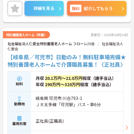
詳細を見る
無料
紹介してもらう
特別養護老人ホーム（特養）
更新日：2026年04月24日
社会福祉法人仁愛会特別養護老人ホーム フローレ川合
社会福祉法人
仁愛会
【岐阜県／可児市】日勤のみ！無料駐車場完備★
特別養護老人ホームで介護職員募集！〈正社員〉
月収
20.1万円～22.0万円
程度（諸手当込）
給料
年収
290万円～320万円
程度（諸手当込）
岐阜県 可児市 川合793-1
勤務地
ＪＲ太多線「可児駅」バス・車6分
正社員(正職員)
雇用形態