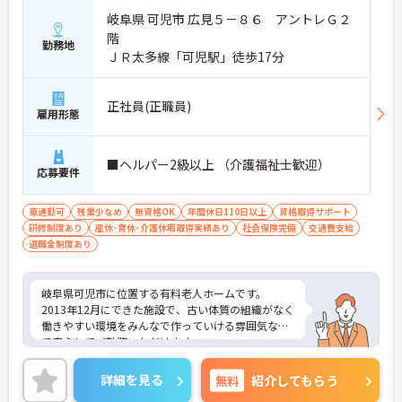
岐阜県 可児市 広見５－８６ アントレＧ２
階
勤務地
ＪＲ太多線「可児駅」徒歩17分
正社員(正職員)
雇用形態
■ヘルパー2級以上 （介護福祉士歓迎）
応募要件
車通勤可
残業少なめ
無資格OK
年間休日110日以上
資格取得サポート
研修制度あり
産休･育休･介護休暇取得実績あり
社会保険完備
交通費支給
退職金制度あり
岐阜県可児市に位置する有料老人ホームです。
2013年12月にできた施設で、古い体質の組織がなく
働きやすい環境をみんなで作っていける雰囲気なの
で安心してご勤務いただけます。
興味のある方は是非ご応募ください。
詳細を見る
無料
紹介してもらう