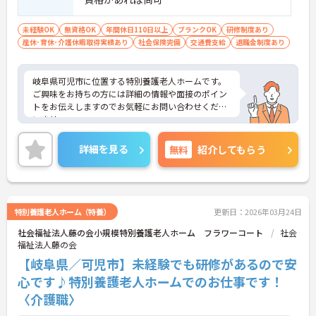
未経験OK
無資格OK
年間休日110日以上
ブランクOK
研修制度あり
産休･育休･介護休暇取得実績あり
社会保険完備
交通費支給
退職金制度あり
岐阜県可児市に位置する特別養護老人ホームです。
ご興味をお持ちの方には詳細の情報や面接のポイン
トをお伝えしますのでお気軽にお問い合わせくださ
いませ。
詳細を見る
無料
紹介してもらう
特別養護老人ホーム（特養）
更新日：2026年03月24日
社会福祉法人藤の会小規模特別養護老人ホーム フラワーコート
社会
福祉法人藤の会
【岐阜県／可児市】未経験でも研修があるので安
心です♪特別養護老人ホームでのお仕事です！
〈介護職〉