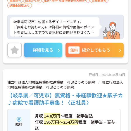
車通勤可
残業少なめ
産休･育休･介護休暇取得実績あり
交通費支給
退職金制度あり
岐阜県可児市に位置するデイサービスです。
ご興味をお持ちの方には詳細の情報や面接のポイン
トをお伝えしますのでお気軽にお問い合わせくださ
いませ。
詳細を見る
無料
紹介してもらう
更新日：2026年03月24日
独立行政法人地域医療機能推進機構 可児とうのう病院
独立行政法人
地域医療機能推進機構 可児とうのう病院
【岐阜県／可児市】無資格・未経験歓迎★駅チカ
♪病院で看護助手募集！〈正社員〉
月収
14.8万円
～程度 諸手当込
年収
195万円～254万円
程度 諸手当・賞与
給料
込