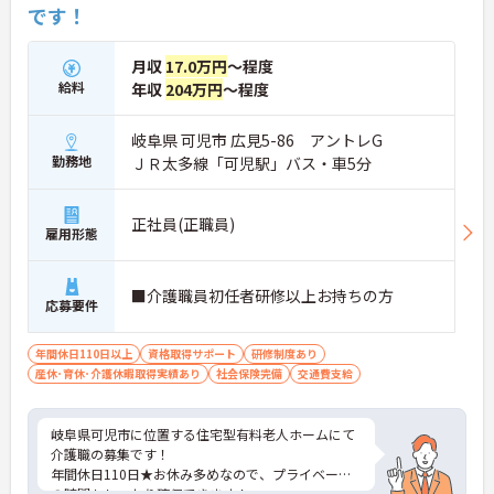
です！
月収
17.0万円
～程度
給料
年収
204万円
～程度
岐阜県 可児市 広見5-86 アントレG
勤務地
ＪＲ太多線「可児駅」バス・車5分
正社員(正職員)
雇用形態
■介護職員初任者研修以上お持ちの方
応募要件
年間休日110日以上
資格取得サポート
研修制度あり
産休･育休･介護休暇取得実績あり
社会保険完備
交通費支給
岐阜県可児市に位置する住宅型有料老人ホームにて
介護職の募集です！
年間休日110日★お休み多めなので、プライベート
の時間もしっかり確保できます！