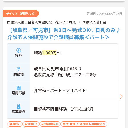
デイケア（通所リハ）
更新日：2026年05月26日
医療法人馨仁会老人保健施設 花トピア可児
医療法人馨仁会
【岐阜県／可児市】週3日～勤務OK◎日勤のみ♪
介護老人保健施設で介護職員募集＜パート＞
時給
1,300円
～
給料
岐阜県 可児市 瀬田1646-3
勤務地
名鉄広見線「顔戸駅」バス・車8分
非常勤・パート・アルバイト
雇用形態
■資格不問 ■経験：1年以上必須
応募要件
車通勤可
無資格OK
研修制度あり
産休･育休･介護休暇取得実績あり