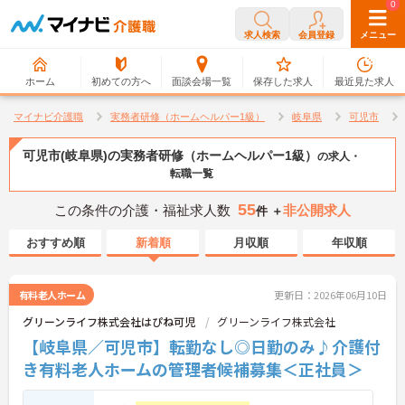
0
0
求人検索
会員登録
メニュー
ホーム
初めての方へ
面談会場一覧
保存した求人
最近見た求人
マイナビ介護職
実務者研修（ホームヘルパー1級）
岐阜県
可児市
可児市(岐阜県)の実務者研修（ホームヘルパー1級）
の求人・
転職一覧
55
この条件の介護・福祉求人数
非公開求人
件 ＋
おすすめ順
新着順
月収順
年収順
有料老人ホーム
更新日：2026年06月10日
グリーンライフ株式会社はぴね可児
グリーンライフ株式会社
【岐阜県／可児市】転勤なし◎日勤のみ♪介護付
き有料老人ホームの管理者候補募集＜正社員＞