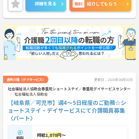
ので、お気軽にご相談ください！
詳細を見る
無料
紹介してもらう
通所介護（デイサービス）
更新日：2026年06月02日
社会福祉法人協助会春里苑ショートステイ／春里苑デイサービスセンター
社会福祉法人協助会
【岐阜県／可児市】週4～5日程度のご勤務☆シ
ョートステイ・デイサービスにて介護職員募集
〈パート〉
時給
1,070円
～
給料