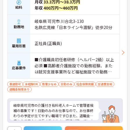
月収
33.3万円～38.3万円
給料
年収
400万円～460万円
岐阜県 可児市 川合北3-130
勤務地
名鉄広見線「日本ライン今渡駅」徒歩20分
正社員(正職員)
雇用形態
■介護職員初任者研修（ヘルパー2級）以上
必須 ■高齢者介護施設での勤務経験、また
応募要件
は就労支援事業所など福祉施設での勤務経
験あれば尚可 ※施設管理者経験がない方も
歓迎 ■経験不問 ■Excelを使用した既存フォ
車通勤可
未経験OK
残業少なめ
日勤のみ
社会保険完備
交通費支給
退職金制度あり
ーマットへの入力、介護記録システムのチ
ェックや修正（専用アプリ）、webでの社
内研修システムの受講者管理出来れば尚可
岐阜県可児市の介護付き有料老人ホームで管理者候
■普通自動車運転免許（AT限定可）必須
補の募集です！日勤のみのお仕事なので、お仕事終
わりの予定が立てやすい職場です◎また、退職金制
度ありで安心して長く働きやすい環境が整っていま
す♪ご興味のある方は面接ポイントをお伝えします