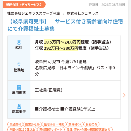
通所介護（デイサービス）
更新日：2026年03月25日
株式会社ジェネラススワーヴ今渡
株式会社ジェネラス
【岐阜県可児市】 サービス付き高齢者向け住宅
にて介護福祉士募集
月収
18.5万円～24.0万円
程度（諸手当込）
給料
年収
292万円～380万円
程度（諸手当込）
岐阜県 可児市 今渡2751番地
名鉄広見線「日本ライン今渡駅」バス・車0
勤務地
分
正社員(正職員)
雇用形態
■介護福祉士 ■介護経験1年以上
応募要件
車通勤可
残業少なめ
住宅手当・補助
無資格OK
日勤のみ
年間休日110日以上
資格取得サポート
産休･育休･介護休暇取得実績あり