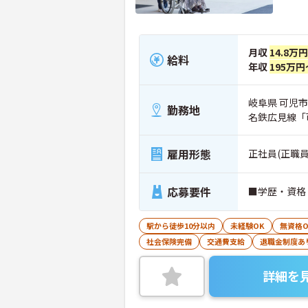
月収
14.8万円
給料
年収
195万円
岐阜県 可児市
勤務地
名鉄広見線「
雇用形態
正社員(正職員
応募要件
■学歴・資格
駅から徒歩10分以内
未経験OK
無資格O
社会保険完備
交通費支給
退職金制度あ
詳細を