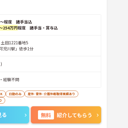
～程度 諸手当込
～254万円
程度 諸手当・賞与込
 土田1221番地5
可児川駅」徒歩1分
)
・経験不問
K
日勤のみ
産休･育休･介護休暇取得実績あり
り
見る
無料
紹介してもらう