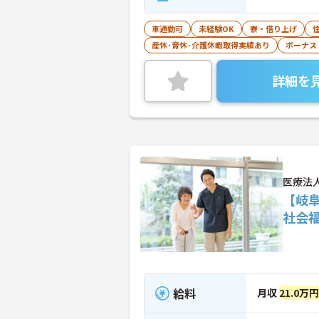
車通勤可
未経験OK
寮・借り上げ
産休･育休･介護休暇取得実績あり
ボーナス
詳細を
医療法
【岐
社会
給料
月収
21.0万