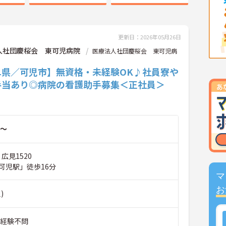
更新日：2026年05月26日
人社団慶桜会 東可児病院
医療法人社団慶桜会 東可児病
阜県／可児市】無資格・未経験OK♪社員寮や
手当あり◎病院の看護助手募集＜正社員＞
～
広見1520
可児駅」徒歩16分
マ
お
)
■経験不問