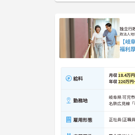
独立行
政法人地
【岐
福利
月収
18.4万
給料
年収
220万円
岐阜県 可児市
勤務地
名鉄広見線「
雇用形態
正社員(正職員