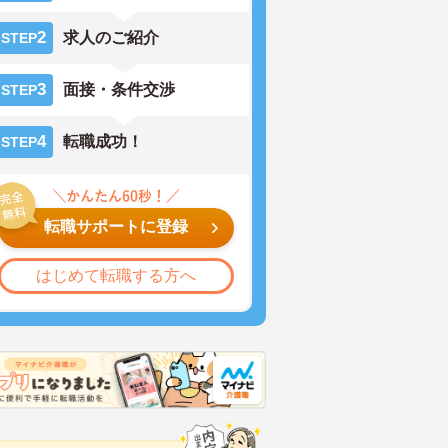
2
求人のご紹介
STEP
3
面接・条件交渉
STEP
4
転職成功！
STEP
転職サポートに登録
はじめて転職する方へ