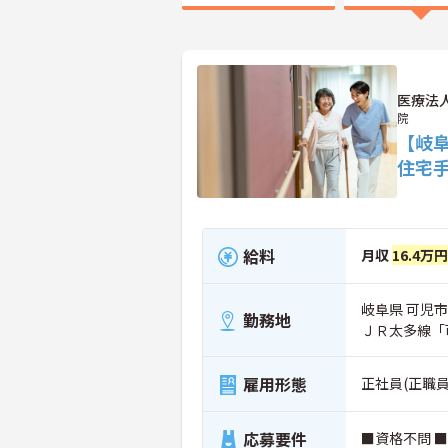
医療法
院
【岐
住宅
給料
月収
16.4万円
岐阜県 可児市 
勤務地
ＪＲ太多線「
雇用形態
正社員(正職員
応募要件
■資格不問 