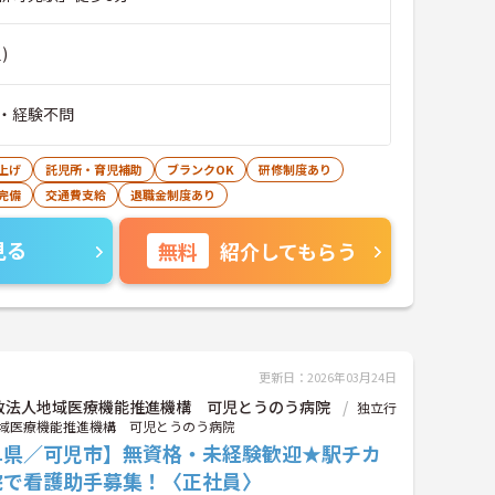
)
・経験不問
上げ
託児所・育児補助
ブランクOK
研修制度あり
完備
交通費支給
退職金制度あり
見る
無料
紹介してもらう
更新日：2026年03月24日
政法人地域医療機能推進機構 可児とうのう病院
独立行
域医療機能推進機構 可児とうのう病院
阜県／可児市】無資格・未経験歓迎★駅チカ
院で看護助手募集！〈正社員〉