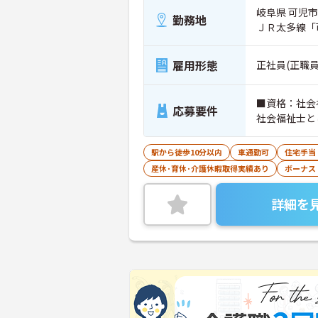
岐阜県 可児市
勤務地
ＪＲ太多線「
雇用形態
正社員(正職員
■資格：社会
応募要件
社会福祉士と
駅から徒歩10分以内
車通勤可
住宅手当
産休･育休･介護休暇取得実績あり
ボーナス
詳細を