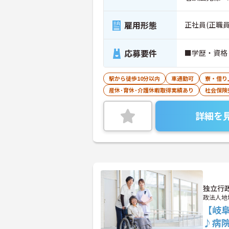
雇用形態
正社員(正職員
応募要件
■学歴・資格
駅から徒歩10分以内
車通勤可
寮・借り
産休･育休･介護休暇取得実績あり
社会保険
詳細を
独立行
政法人地
【岐
♪病