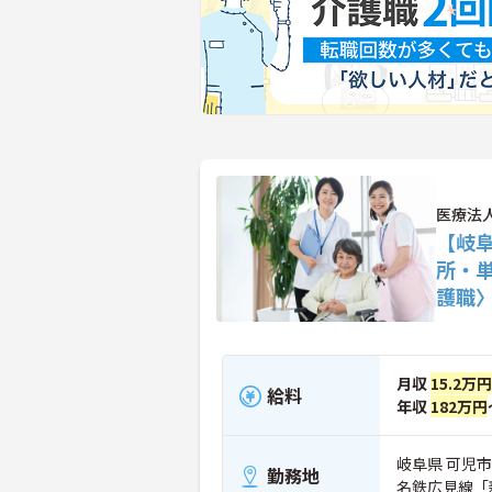
医療法
【岐
所・
護職
月収
15.2万円
給料
年収
182万円
岐阜県 可児市
勤務地
名鉄広見線「