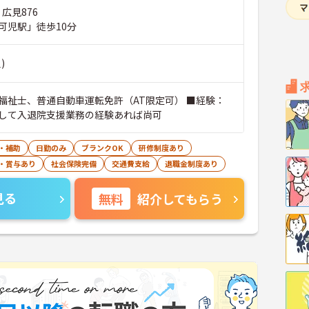
 広見876
可児駅」徒歩10分
)
福祉士、普通自動車運転免許（AT限定可） ■経験：
して入退院支援業務の経験あれば尚可
・補助
日勤のみ
ブランクOK
研修制度あり
・賞与あり
社会保険完備
交通費支給
退職金制度あり
見る
無料
紹介してもらう