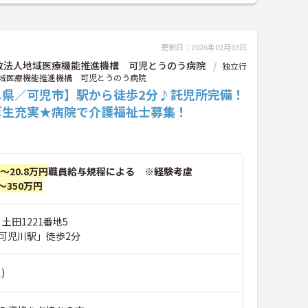
更新日：2026年02月03日
政法人地域医療機能推進機構 可児とうのう病院
独立行
域医療機能推進機構 可児とうのう病院
阜県／可児市】駅から徒歩2分♪託児所完備！
厚生充実★病院で介護福祉士募集！
円～20.8万円
職員給与規程による ※経験考慮
～350万円
 土田1221番地5
可児川駅」徒歩2分
)