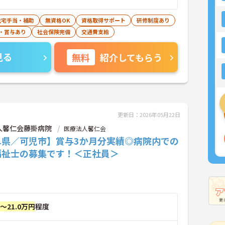
住宅手当・補助
無資格OK
資格取得サポート
研修制度あり
・賞与あり
社会保険完備
交通費支給
見る
無料
紹介してもらう
更新日：2026年05月22日
人馨仁会藤掛病院
医療法人馨仁会
阜県／可児市】賞与3か月分実績◎病院内での
福祉士の募集です！＜正社員＞
円～21.0万円
程度