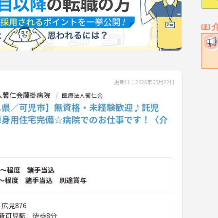
更新日：2026年05月22日
人馨仁会藤掛病院
医療法人馨仁会
阜県／可児市】無資格・未経験歓迎♪託児
単身用住宅完備☆病院でのお仕事です！〈介
〉
～程度 諸手当込
～程度 諸手当込 別途賞与
 広見876
新可児駅」徒歩8分