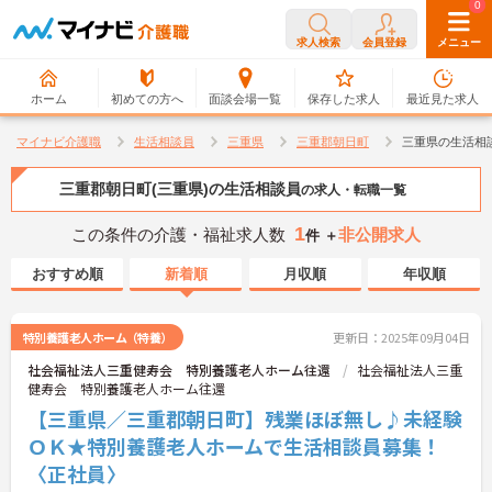
0
0
求人検索
会員登録
メニュー
ホーム
初めての方へ
面談会場一覧
保存した求人
最近見た求人
マイナビ介護職
生活相談員
三重県
三重郡朝日町
三重県の生活相
三重郡朝日町(三重県)の生活相談員
の求人・転職一覧
1
この条件の介護・福祉求人数
非公開求人
件 ＋
おすすめ順
新着順
月収順
年収順
特別養護老人ホーム（特養）
更新日：2025年09月04日
社会福祉法人三重健寿会 特別養護老人ホーム往還
社会福祉法人三重
健寿会 特別養護老人ホーム往還
【三重県／三重郡朝日町】残業ほぼ無し♪未経験
ＯＫ★特別養護老人ホームで生活相談員募集！
〈正社員〉