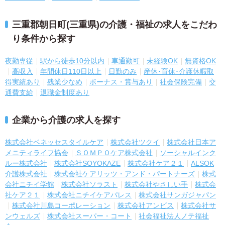
三重郡朝日町(三重県)の介護・福祉の求人をこだわ
り条件から探す
夜勤専従
駅から徒歩10分以内
車通勤可
未経験OK
無資格OK
高収入
年間休日110日以上
日勤のみ
産休･育休･介護休暇取
得実績あり
残業少なめ
ボーナス・賞与あり
社会保険完備
交
通費支給
退職金制度あり
企業から介護の求人を探す
株式会社ベネッセスタイルケア
株式会社ツクイ
株式会社日本ア
メニティライフ協会
ＳＯＭＰＯケア株式会社
ソーシャルインク
ルー株式会社
株式会社SOYOKAZE
株式会社ケア２１
ALSOK
介護株式会社
株式会社ケアリッツ・アンド・パートナーズ
株式
会社ニチイ学館
株式会社ソラスト
株式会社やさしい手
株式会
社ケア２１
株式会社ニチイケアパレス
株式会社サンガジャパン
株式会社川島コーポレーション
株式会社アンビス
株式会社サ
ンウェルズ
株式会社スーパー・コート
社会福祉法人ノテ福祉