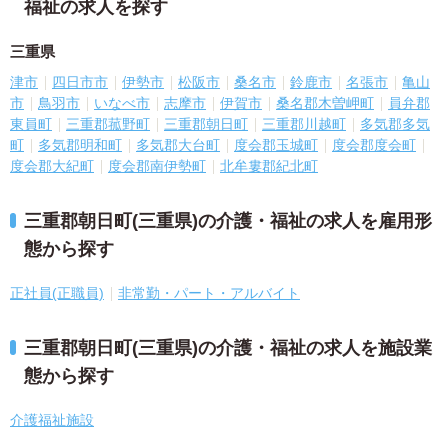
福祉の求人を探す
三重県
津市
四日市市
伊勢市
松阪市
桑名市
鈴鹿市
名張市
亀山
市
鳥羽市
いなべ市
志摩市
伊賀市
桑名郡木曽岬町
員弁郡
東員町
三重郡菰野町
三重郡朝日町
三重郡川越町
多気郡多気
町
多気郡明和町
多気郡大台町
度会郡玉城町
度会郡度会町
度会郡大紀町
度会郡南伊勢町
北牟婁郡紀北町
三重郡朝日町(三重県)の介護・福祉の求人を雇用形
態から探す
正社員(正職員)
非常勤・パート・アルバイト
三重郡朝日町(三重県)の介護・福祉の求人を施設業
態から探す
介護福祉施設