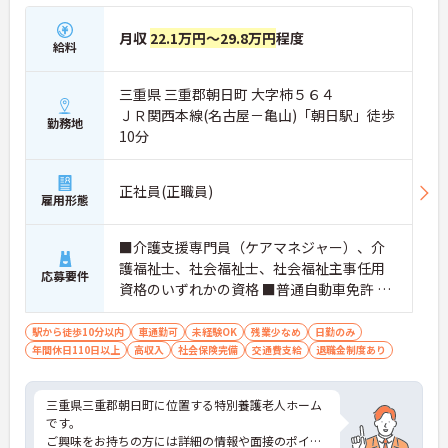
月収
22.1万円～29.8万円
程度
給料
三重県 三重郡朝日町 大字柿５６４
ＪＲ関西本線(名古屋－亀山)「朝日駅」徒歩
勤務地
10分
正社員(正職員)
雇用形態
■介護支援専門員（ケアマネジャー）、介
護福祉士、社会福祉士、社会福祉主事任用
応募要件
資格のいずれかの資格 ■普通自動車免許 ■
高卒以上 ■経験不問
駅から徒歩10分以内
車通勤可
未経験OK
残業少なめ
日勤のみ
年間休日110日以上
高収入
社会保険完備
交通費支給
退職金制度あり
三重県三重郡朝日町に位置する特別養護老人ホーム
です。
ご興味をお持ちの方には詳細の情報や面接のポイン