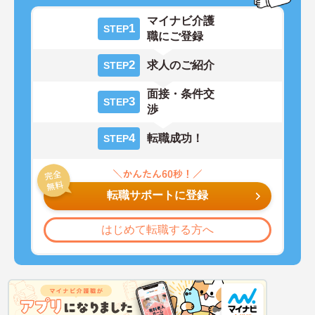
マイナビ介護
1
STEP
職にご登録
2
求人のご紹介
STEP
面接・条件交
3
STEP
渉
4
転職成功！
STEP
転職サポートに登録
はじめて転職する方へ