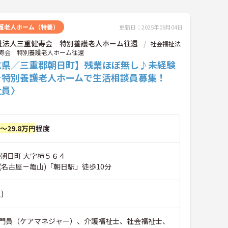
護老人ホーム（特養）
更新日：2025年09月04日
祉法人三重健寿会 特別養護老人ホーム往還
社会福祉法
寿会 特別養護老人ホーム往還
重県／三重郡朝日町】残業ほぼ無し♪未経験
★特別養護老人ホームで生活相談員募集！
社員〉
円～29.8万円
程度
郡朝日町 大字柿５６４
(名古屋－亀山)「朝日駅」徒歩10分
)
門員（ケアマネジャー）、介護福祉士、社会福祉士、