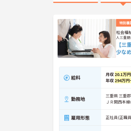
特別養
社会福
人三重健
【三
少な
月収
20.1万
給料
年収
294万円
三重県 三重郡
勤務地
ＪＲ関西本線
雇用形態
正社員(正職員