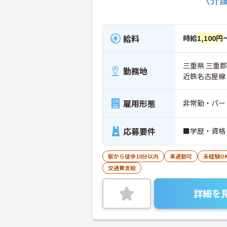
給料
時給
1,100円
三重県 三重
勤務地
近鉄名古屋線
雇用形態
非常勤・パー
応募要件
■学歴・資格
駅から徒歩10分以内
車通勤可
未経験O
交通費支給
詳細を