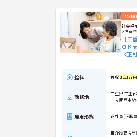
特別養
社会福
人三重健
【三
ＯＫ
〈正
給料
月収
22.1万
三重県 三重
勤務地
ＪＲ関西本線
雇用形態
正社員(正職員
■介護支援専