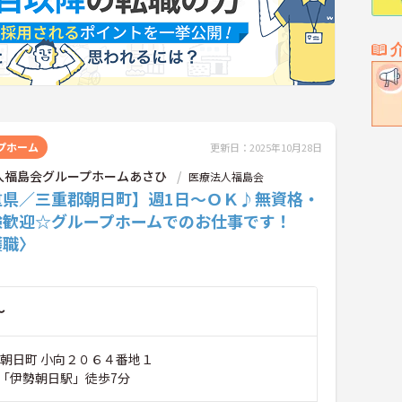
プホーム
更新日：2025年10月28日
人福島会グループホームあさひ
医療法人福島会
重県／三重郡朝日町】週1日～ＯＫ♪無資格・
験歓迎☆グループホームでのお仕事です！
護職〉
～
郡朝日町 小向２０６４番地１
「伊勢朝日駅」徒歩7分