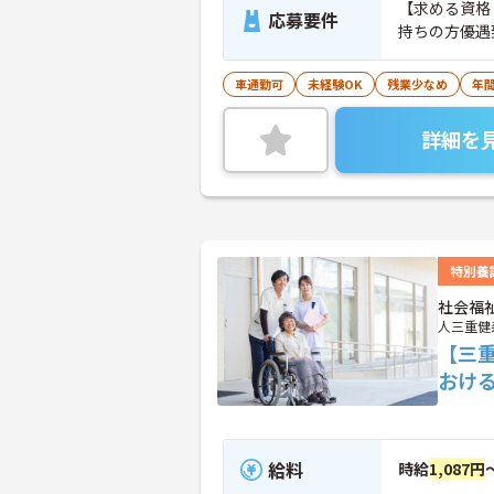
【求める資格
応募要件
持ちの方優遇
車通勤可
未経験OK
残業少なめ
年間
詳細を
特別養
社会福
人三重健
【三
おけ
給料
時給
1,087円