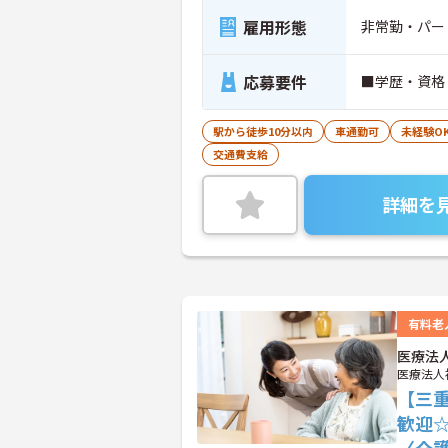
雇用形態
非常勤・パー
応募要件
■学歴・資格
駅から徒歩10分以内
車通勤可
未経験O
交通費支給
詳細を
有料老
医療法
医療法人
【三
歓迎
〈介