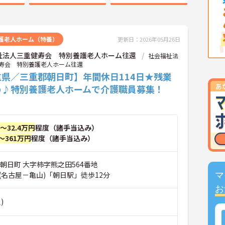
護老人ホーム（特養）
更新日：2026年05月26日
祉法人三重健寿会 特別養護老人ホーム往還
社会福祉法
寿会 特別養護老人ホーム往還
重県／三重郡朝日町】年間休日114日★残業
め♪特別養護老人ホームで介護職員募集！
円～32.4万円
程度（諸手当込み）
～361万円
程度（諸手当込み）
朝日町 大字柿字熊之田564番地
(名古屋－亀山)「朝日駅」徒歩12分
マ
お
)