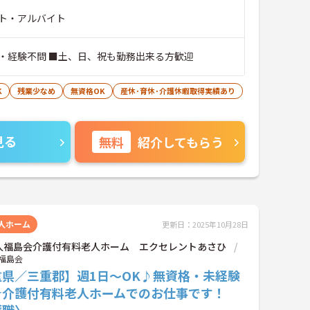
ト・アルバイト
・経験不問 ■土、日、祝も勤務出来る方歓迎
K
残業少なめ
無資格OK
産休･育休･介護休暇取得実績あり
見る
無料
紹介してもらう
人ホーム
更新日：2025年10月28日
人福島会介護付有料老人ホーム エクセレントあさひ
福島会
重県／三重郡】週1日～OK♪無資格・未経験
☆介護付有料老人ホームでのお仕事です！
護職〉