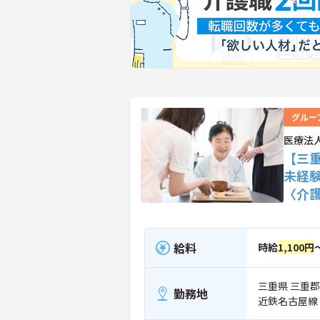
グルー
医療法
【三
未経
〈介
給料
時給
1,100円
三重県 三重
勤務地
近鉄名古屋線