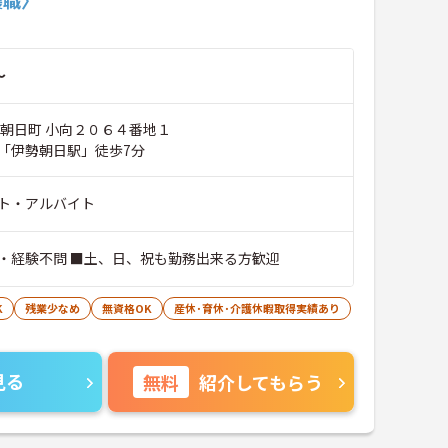
～
郡朝日町 小向２０６４番地１
「伊勢朝日駅」徒歩7分
ト・アルバイト
・経験不問 ■土、日、祝も勤務出来る方歓迎
K
残業少なめ
無資格OK
産休･育休･介護休暇取得実績あり
見る
無料
紹介してもらう