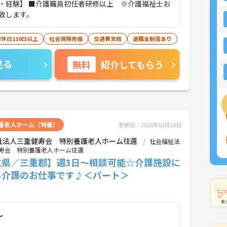
・経験】 ■介護職員初任者研修以上 ※介護福祉士お
致します。
休日110日以上
社会保険完備
交通費支給
退職金制度あり
見る
無料
紹介してもらう
護老人ホーム（特養）
更新日：2026年03月26日
祉法人三重健寿会 特別養護老人ホーム往還
社会福祉法
寿会 特別養護老人ホーム往還
重県／三重郡】週3日～相談可能☆介護施設に
る介護のお仕事です♪＜パート＞
～