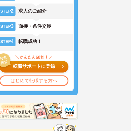
2
求人のご紹介
STEP
3
面接・条件交渉
STEP
4
転職成功！
STEP
転職サポートに登録
はじめて転職する方へ