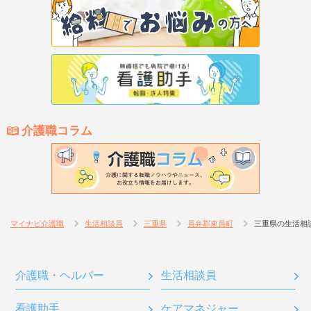
介護職コラム
マイナビ介護職
生活相談員
三重県
員弁郡東員町
三重県の生活相
介護職・ヘルパー
生活相談員
看護助手
ケアマネジャー