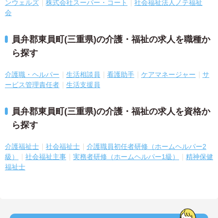
ンウェルズ
株式会社スーパー・コート
社会福祉法人ノテ福祉
会
員弁郡東員町(三重県)の介護・福祉の求人を職種か
ら探す
介護職・ヘルパー
生活相談員
看護助手
ケアマネージャー
サ
ービス管理責任者
生活支援員
員弁郡東員町(三重県)の介護・福祉の求人を資格か
ら探す
介護福祉士
社会福祉士
介護職員初任者研修（ホームヘルパー2
級）
社会福祉主事
実務者研修（ホームヘルパー1級）
精神保健
福祉士