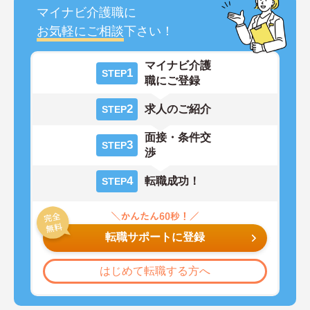
マイナビ介護職に
お気軽にご相談
下さい！
マイナビ介護
1
STEP
職にご登録
2
求人のご紹介
STEP
面接・条件交
3
STEP
渉
4
転職成功！
STEP
転職サポートに登録
はじめて転職する方へ