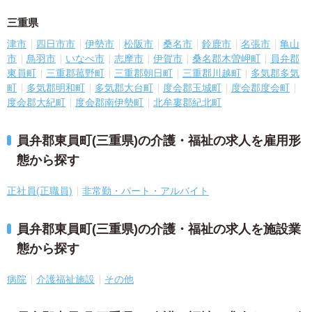
三重県
津市
四日市市
伊勢市
松阪市
桑名市
鈴鹿市
名張市
亀山
市
鳥羽市
いなべ市
志摩市
伊賀市
桑名郡木曽岬町
員弁郡
東員町
三重郡菰野町
三重郡朝日町
三重郡川越町
多気郡多気
町
多気郡明和町
多気郡大台町
度会郡玉城町
度会郡度会町
度会郡大紀町
度会郡南伊勢町
北牟婁郡紀北町
員弁郡東員町(三重県)の介護・福祉の求人を雇用形
態から探す
正社員(正職員)
非常勤・パート・アルバイト
員弁郡東員町(三重県)の介護・福祉の求人を施設業
態から探す
病院
介護福祉施設
その他