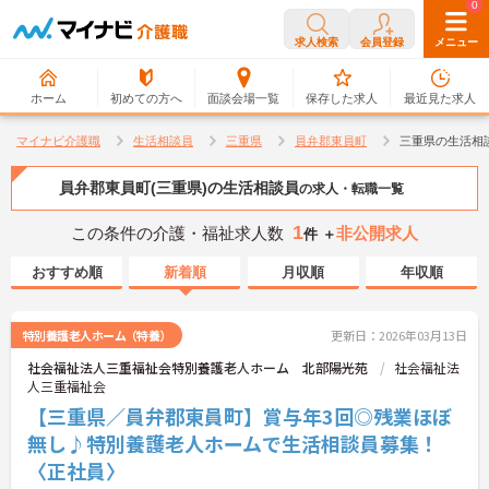
0
0
求人検索
会員登録
メニュー
ホーム
初めての方へ
面談会場一覧
保存した求人
最近見た求人
マイナビ介護職
生活相談員
三重県
員弁郡東員町
三重県の生活相
員弁郡東員町(三重県)の生活相談員
の求人・転職一覧
1
この条件の介護・福祉求人数
非公開求人
件 ＋
おすすめ順
新着順
月収順
年収順
特別養護老人ホーム（特養）
更新日：2026年03月13日
社会福祉法人三重福祉会特別養護老人ホーム 北部陽光苑
社会福祉法
人三重福祉会
【三重県／員弁郡東員町】賞与年3回◎残業ほぼ
無し♪特別養護老人ホームで生活相談員募集！
〈正社員〉