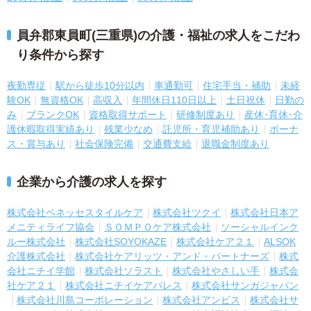
員弁郡東員町(三重県)の介護・福祉の求人をこだわ
り条件から探す
夜勤専従
駅から徒歩10分以内
車通勤可
住宅手当・補助
未経
験OK
無資格OK
高収入
年間休日110日以上
土日祝休
日勤の
み
ブランクOK
資格取得サポート
研修制度あり
産休･育休･介
護休暇取得実績あり
残業少なめ
託児所・育児補助あり
ボーナ
ス・賞与あり
社会保険完備
交通費支給
退職金制度あり
企業から介護の求人を探す
株式会社ベネッセスタイルケア
株式会社ツクイ
株式会社日本ア
メニティライフ協会
ＳＯＭＰＯケア株式会社
ソーシャルインク
ルー株式会社
株式会社SOYOKAZE
株式会社ケア２１
ALSOK
介護株式会社
株式会社ケアリッツ・アンド・パートナーズ
株式
会社ニチイ学館
株式会社ソラスト
株式会社やさしい手
株式会
社ケア２１
株式会社ニチイケアパレス
株式会社サンガジャパン
株式会社川島コーポレーション
株式会社アンビス
株式会社サ