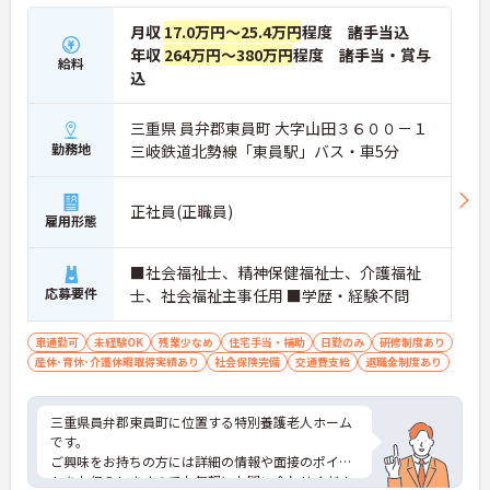
月収
17.0万円～25.4万円
程度 諸手当込
年収
264万円～380万円
程度 諸手当・賞与
給料
込
三重県 員弁郡東員町 大字山田３６００－１
勤務地
三岐鉄道北勢線「東員駅」バス・車5分
正社員(正職員)
雇用形態
■社会福祉士、精神保健福祉士、介護福祉
応募要件
士、社会福祉主事任用 ■学歴・経験不問
車通勤可
未経験OK
残業少なめ
住宅手当・補助
日勤のみ
研修制度あり
産休･育休･介護休暇取得実績あり
社会保険完備
交通費支給
退職金制度あり
三重県員弁郡東員町に位置する特別養護老人ホーム
です。
ご興味をお持ちの方には詳細の情報や面接のポイン
トをお伝えしますのでお気軽にお問い合わせくださ