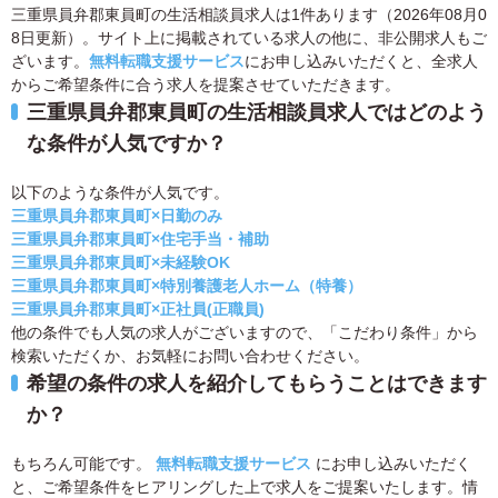
三重県員弁郡東員町の生活相談員求人は1件あります（2026年08月0
8日更新）。サイト上に掲載されている求人の他に、非公開求人もご
ざいます。
無料転職支援サービス
にお申し込みいただくと、全求人
からご希望条件に合う求人を提案させていただきます。
三重県員弁郡東員町の生活相談員求人ではどのよう
な条件が人気ですか？
以下のような条件が人気です。
三重県員弁郡東員町×日勤のみ
三重県員弁郡東員町×住宅手当・補助
三重県員弁郡東員町×未経験OK
三重県員弁郡東員町×特別養護老人ホーム（特養）
三重県員弁郡東員町×正社員(正職員)
他の条件でも人気の求人がございますので、「こだわり条件」から
検索いただくか、お気軽にお問い合わせください。
希望の条件の求人を紹介してもらうことはできます
か？
もちろん可能です。
無料転職支援サービス
にお申し込みいただく
と、ご希望条件をヒアリングした上で求人をご提案いたします。情