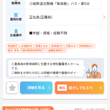
勤務地
三岐鉄道北勢線「東員駅」バス・車5分
正社員(正職員)
雇用形態
■学歴・資格・経験不問
応募要件
車通勤可
未経験OK
残業少なめ
無資格OK
日勤のみ
研修制度あり
産休･育休･介護休暇取得実績あり
退職金制度あり
三重県員弁郡東員町に位置する特別養護老人ホーム
です。
ご興味をお持ちの方には詳細の情報や面接のポイン
トをお伝えしますのでお気軽にお問い合わせくださ
いませ。
詳細を見る
無料
紹介してもらう
サービス付き高齢者向け住宅（サ高住）
更新日：2025年10月30日