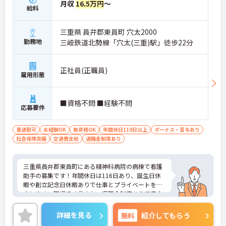
月収
16.5万円
～
給料
三重県 員弁郡東員町 穴太2000
勤務地
三岐鉄道北勢線「穴太(三重)駅」徒歩22分
正社員(正職員)
雇用形態
■資格不問 ■経験不問
応募要件
車通勤可
未経験OK
無資格OK
年間休日110日以上
ボーナス・賞与あり
社会保険完備
交通費支給
退職金制度あり
三重県員弁郡東員町にある精神科病院の病棟で看護
助手の募集です！年間休日は116日あり、誕生日休
暇や創立記念日休暇ありで仕事とプライベートを両
立しやすい職場です◎また、退職金制度ありで安心
して長く働きやすい環境が整っている職場です♪ご
興味のある方は面接ポイントをお伝えしますので、
詳細を見る
無料
紹介してもらう
お気軽にご連絡ください！