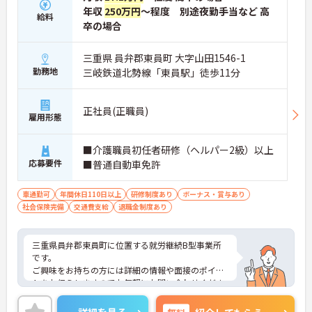
年収
250万円
～程度 別途夜勤手当など 高
給料
卒の場合
三重県 員弁郡東員町 大字山田1546-1
勤務地
三岐鉄道北勢線「東員駅」徒歩11分
正社員(正職員)
雇用形態
■介護職員初任者研修（ヘルパー2級）以上
応募要件
■普通自動車免許
車通勤可
年間休日110日以上
研修制度あり
ボーナス・賞与あり
社会保険完備
交通費支給
退職金制度あり
三重県員弁郡東員町に位置する就労継続B型事業所
です。
ご興味をお持ちの方には詳細の情報や面接のポイン
トをお伝えしますのでお気軽にお問い合わせくださ
いませ。
詳細を見る