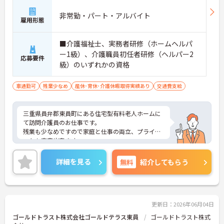
非常勤・パート・アルバイト
雇用形態
■介護福祉士、実務者研修（ホームヘルパ
ー1級）、介護職員初任者研修（ヘルパー2
応募要件
級）のいずれかの資格
車通勤可
残業少なめ
産休･育休･介護休暇取得実績あり
交通費支給
三重県員弁郡東員町にある住宅型有料老人ホームに
て訪問介護員のお仕事です。
残業も少なめですので家庭と仕事の両立、プライベ
ートも充実出来ます。
ご興味ある方には、面接対策ポイントなど、さらに
詳細をお話しいたしますのでお気軽にご相談くださ
詳細を見る
無料
紹介してもらう
い。
更新日：2026年06月04日
ゴールドトラスト株式会社ゴールドテラス東員
ゴールドトラスト株式