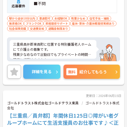
■不問
応募要件
駅から徒歩10分以内
車通勤可
未経験OK
残業少なめ
住宅手当・補助
無資格OK
ブランクOK
資格取得サポート
産休･育休･介護休暇取得実績あり
社会保険完備
交通費支給
退職金制度あり
三重県員弁郡東員町に位置する特別養護老人ホーム
にて介護士の募集です。
残業少なめなので出勤日でもプライベートの時間を
確保して頂けますよ★
最寄り駅より徒歩10分圏内と好立地、マイカー通勤
も可能と通勤のストレスが少ないのも嬉しいポイン
詳細を見る
無料
紹介してもらう
トです。
ご興味をお持ちの方には詳細の情報や面接のポイン
トをお伝えしますのでお気軽にお問い合わせくださ
いませ。
更新日：2026年06月15日
ゴールドトラスト株式会社ゴールドテラス東員
ゴールドトラスト株式
会社
【三重県／員弁郡】年間休日125日◎障がい者グ
ループホームにて生活支援員のお仕事です♪＜正