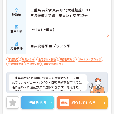
三重県 員弁郡東員町 北大社鐘撞1893
勤務地
三岐鉄道北勢線「東員駅」徒歩12分
正社員(正職員)
雇用形態
■無資格可 ■ブランク可
応募要件
車通勤可
残業少なめ
住宅手当・補助
研修制度あり
ボーナス・賞与あり
社会保険完備
交通費支給
退職金制度あり
三重県員弁郡東員町に位置する障害者グループホー
ムです。マイカー・バイク・自転車通勤も可能で生
活に合わせた通勤方法が選択できます。育児休暇や
家賃補助もあり、働きやすい環境が整えられていま
す。ご興味をお持ちの方はお気軽にお問い合わせく
ださい。
詳細を見る
無料
紹介してもらう