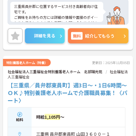
三重県員弁郡に位置するサービス付き高齢者向け住
宅です。
ご興味をお持ちの方には詳細の情報や面接のポイン
トをお伝えしますのでお気軽にお問い合わせくださ
いませ。
詳細を見る
無料
紹介してもらう
特別養護老人ホーム（特養）
更新日：2025年11月05日
社会福祉法人三重福祉会特別養護老人ホーム 北部陽光苑
社会福祉法
人三重福祉会
【三重県／員弁郡東員町】週3日～・1日6時間～
ＯＫ♪特別養護老人ホームで介護職員募集！〈パ
ート〉
時給
1,105円
～
給料
三重県 員弁郡東員町 山田３６００－１