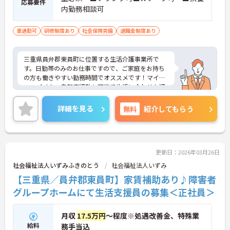
応募要件
内勤務相談可
車通勤可
研修制度あり
社会保険完備
退職金制度あり
三重県員弁郡東員町に位置する生活介護事業所で
す。日勤帯のみのお仕事ですので、ご家庭をお持ち
の方も働きやすい勤務時間でオススメです！マイカ
ー・バイク・自転車通勤も可能で生活に合わせた通
勤方法が選択できます。ご興味をお持ちの方はお気
軽にお問い合わせください。
詳細を見る
無料
紹介してもらう
更新日：2026年03月26日
社会福祉法人いずみふきのとう
社会福祉法人いずみ
【三重県／員弁郡東員町】家賃補助あり♪障害者
グループホームにて生活支援員の募集＜正社員＞
月収
17.5万円
～程度※処遇改善金、特殊業
給料
務手当込