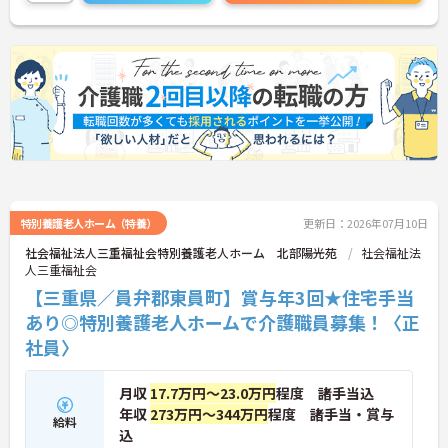
特別養護老人ホーム（特養）
更新日：2026年07月10日
社会福祉法人三重福祉会特別養護老人ホーム 北部陽光苑
社会福祉法
人三重福祉会
【三重県／員弁郡東員町】賞与年3回★住宅手当
あり◎特別養護老人ホームで介護職員募集！〈正
社員〉
月収
17.7万円～23.0万円
程度 諸手当込
年収
273万円～344万円
程度 諸手当・賞与
給料
込