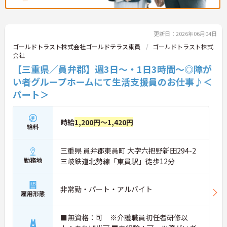
更新日：2026年06月04日
ゴールドトラスト株式会社ゴールドテラス東員
ゴールドトラスト株式
会社
【三重県／員弁郡】週3日～・1日3時間～◎障が
い者グループホームにて生活支援員のお仕事♪＜
パート＞
時給
1,200円～1,420円
給料
三重県 員弁郡東員町 大字六把野新田294-2
勤務地
三岐鉄道北勢線「東員駅」徒歩12分
非常勤・パート・アルバイト
雇用形態
■無資格：可 ※介護職員初任者研修以