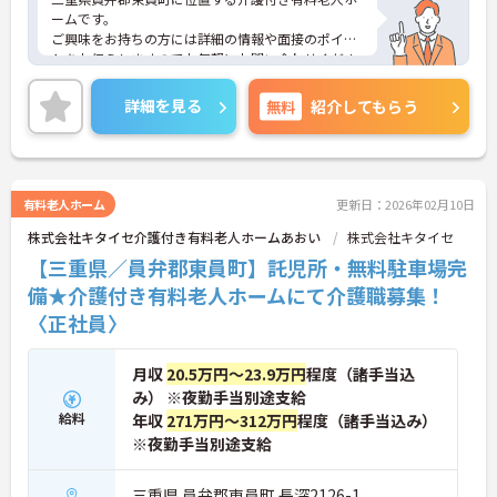
ームです。
ご興味をお持ちの方には詳細の情報や面接のポイン
トをお伝えしますのでお気軽にお問い合わせくださ
いませ。
詳細を見る
無料
紹介してもらう
有料老人ホーム
更新日：2026年02月10日
株式会社キタイセ介護付き有料老人ホームあおい
株式会社キタイセ
【三重県／員弁郡東員町】託児所・無料駐車場完
備★介護付き有料老人ホームにて介護職募集！
〈正社員〉
月収
20.5万円～23.9万円
程度（諸手当込
み） ※夜勤手当別途支給
給料
年収
271万円～312万円
程度（諸手当込み）
※夜勤手当別途支給
三重県 員弁郡東員町 長深2126-1