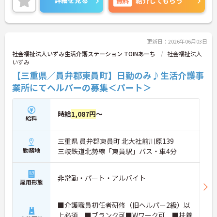
無料
紹介してもらう
更新日：2026年06月03日
社会福祉法人いずみ生活介護ステーション TOINあーち
社会福祉法人
いずみ
【三重県／員弁郡東員町】日勤のみ♪生活介護事
業所にてヘルパーの募集＜パート＞
時給
1,087円
～
給料
三重県 員弁郡東員町 北大社前川原139
勤務地
三岐鉄道北勢線「東員駅」バス・車4分
非常勤・パート・アルバイト
雇用形態
■介護職員初任者研修（旧ヘルパー2級）以
上必須 ■ブランク可■Wワーク可 ■扶養