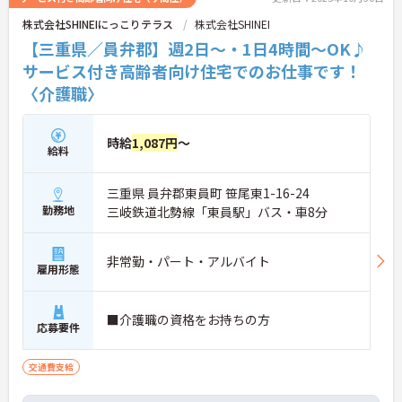
株式会社SHINEIにっこりテラス
株式会社SHINEI
【三重県／員弁郡】週2日～・1日4時間～OK♪
サービス付き高齢者向け住宅でのお仕事です！
〈介護職〉
時給
1,087円
～
給料
三重県 員弁郡東員町 笹尾東1-16-24
勤務地
三岐鉄道北勢線「東員駅」バス・車8分
非常勤・パート・アルバイト
雇用形態
■介護職の資格をお持ちの方
応募要件
交通費支給