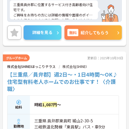
三重県員弁郡に位置するサービス付き高齢者向け住
宅です。
ご興味をお持ちの方には詳細の情報や面接のポイン
トをお伝えしますのでお気軽にお問い合わせくださ
いませ。
詳細を見る
無料
紹介してもらう
グループホーム
更新日：2025年10月30日
株式会社SHINEIほっこりテラス
株式会社SHINEI
【三重県／員弁郡】週2日～・1日4時間～OK♪
住宅型有料老人ホームでのお仕事です！〈介護
職〉
時給
1,087円
～
給料
三重県 員弁郡東員町 城山2-30-5
勤務地
三岐鉄道北勢線「東員駅」バス・車9分