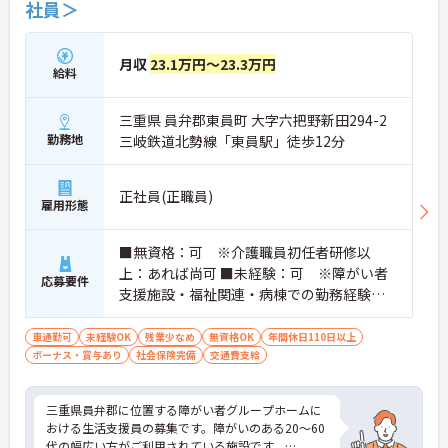
社員＞
月収
23.1万円～23.3万円
給料
三重県 員弁郡東員町 大字六把野新田294-2
勤務地
三岐鉄道北勢線「東員駅」徒歩12分
正社員(正職員)
雇用形態
■無資格：可 ※介護職員初任者研修以
上：あれば尚可 ■未経験：可 ※障がい者
応募要件
支援施設・福祉関連・病棟での勤務経験が
あれば尚可
車通勤可
未経験OK
残業少なめ
無資格OK
年間休日110日以上
ボーナス・賞与あり
社会保険完備
交通費支給
三重県員弁郡に位置する障がい者グループホームに
おける生活支援員の募集です。障がいのある20～60
代の幅広い方がご利用されている施設です。