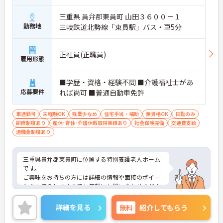
三重県 員弁郡東員町 山田３６００－１
勤務地
三岐鉄道北勢線「東員駅」バス・車5分
正社員(正職員)
雇用形態
■学歴・資格・経験不問 ■介護福祉士があ
応募要件
れば尚可 ■普通自動車免許
車通勤可
未経験OK
残業少なめ
住宅手当・補助
無資格OK
日勤のみ
研修制度あり
産休･育休･介護休暇取得実績あり
社会保険完備
交通費支給
退職金制度あり
三重県員弁郡東員町に位置する特別養護老人ホーム
です。
ご興味をお持ちの方には詳細の情報や面接のポイン
トをお伝えしますのでお気軽にお問い合わせくださ
いませ。
詳細を見る
無料
紹介してもらう