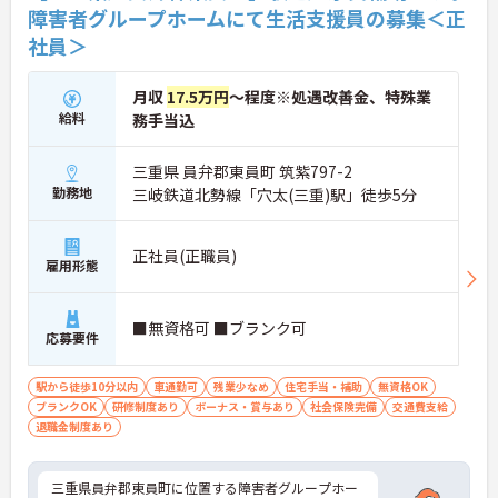
障害者グループホームにて生活支援員の募集＜正
社員＞
月収
17.5万円
～程度※処遇改善金、特殊業
給料
務手当込
三重県 員弁郡東員町 筑紫797-2
勤務地
三岐鉄道北勢線「穴太(三重)駅」徒歩5分
正社員(正職員)
雇用形態
■無資格可 ■ブランク可
応募要件
駅から徒歩10分以内
車通勤可
残業少なめ
住宅手当・補助
無資格OK
ブランクOK
研修制度あり
ボーナス・賞与あり
社会保険完備
交通費支給
退職金制度あり
三重県員弁郡東員町に位置する障害者グループホー