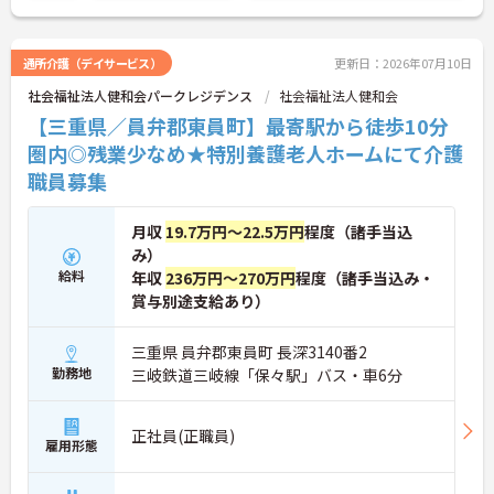
通所介護（デイサービス）
更新日：2026年07月10日
社会福祉法人健和会パークレジデンス
社会福祉法人健和会
【三重県／員弁郡東員町】最寄駅から徒歩10分
圏内◎残業少なめ★特別養護老人ホームにて介護
職員募集
月収
19.7万円～22.5万円
程度（諸手当込
み）
給料
年収
236万円～270万円
程度（諸手当込み・
賞与別途支給あり）
三重県 員弁郡東員町 長深3140番2
勤務地
三岐鉄道三岐線「保々駅」バス・車6分
正社員(正職員)
雇用形態