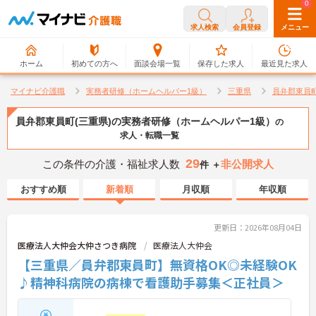
0
0
求人検索
会員登録
メニュー
ホーム
初めての方へ
面談会場一覧
保存した求人
最近見た求人
マイナビ介護職
実務者研修（ホームヘルパー1級）
三重県
員弁郡東員
員弁郡東員町(三重県)の実務者研修（ホームヘルパー1級）
の
求人・転職一覧
29
この条件の介護・福祉求人数
非公開求人
件 ＋
おすすめ順
新着順
月収順
年収順
更新日：2026年08月04日
医療法人大仲会大仲さつき病院
医療法人大仲会
【三重県／員弁郡東員町】無資格OK◎未経験OK
♪精神科病院の病棟で看護助手募集＜正社員＞