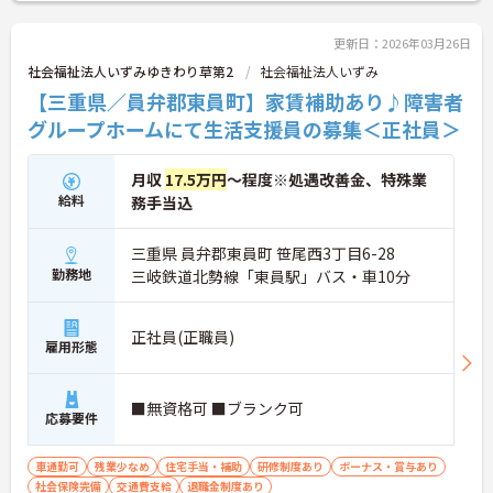
更新日：2026年03月26日
社会福祉法人いずみゆきわり草第2
社会福祉法人いずみ
【三重県／員弁郡東員町】家賃補助あり♪障害者
グループホームにて生活支援員の募集＜正社員＞
月収
17.5万円
～程度※処遇改善金、特殊業
給料
務手当込
三重県 員弁郡東員町 笹尾西3丁目6-28
勤務地
三岐鉄道北勢線「東員駅」バス・車10分
正社員(正職員)
雇用形態
■無資格可 ■ブランク可
応募要件
車通勤可
残業少なめ
住宅手当・補助
研修制度あり
ボーナス・賞与あり
社会保険完備
交通費支給
退職金制度あり