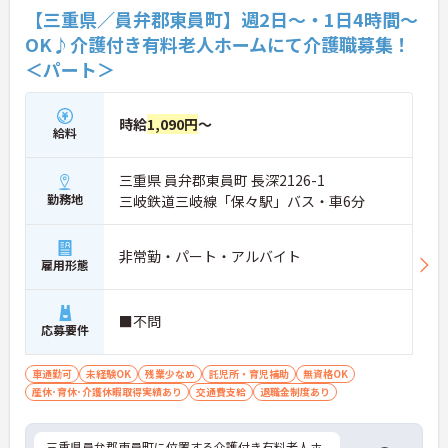
【三重県／員弁郡東員町】週2日～・1日4時間～
OK♪介護付き有料老人ホームにて介護職募集！
＜パート＞
時給
1,090円
～
給料
三重県 員弁郡東員町 長深2126-1
勤務地
三岐鉄道三岐線「保々駅」バス・車6分
非常勤・パート・アルバイト
雇用形態
■不問
応募要件
車通勤可
未経験OK
残業少なめ
託児所・育児補助
無資格OK
産休･育休･介護休暇取得実績あり
交通費支給
退職金制度あり
三重県員弁郡東員町に位置する介護付き有料老人ホ