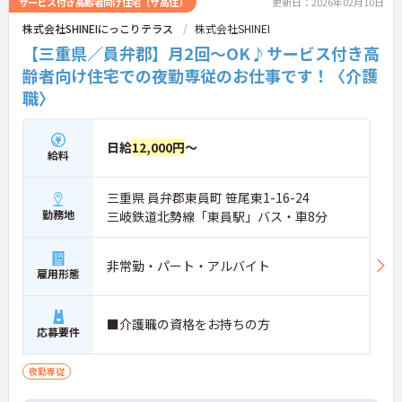
サービス付き高齢者向け住宅（サ高住）
更新日：2026年02月10日
株式会社SHINEIにっこりテラス
株式会社SHINEI
【三重県／員弁郡】月2回～OK♪サービス付き高
齢者向け住宅での夜勤専従のお仕事です！〈介護
職〉
日給
12,000円
～
給料
三重県 員弁郡東員町 笹尾東1-16-24
勤務地
三岐鉄道北勢線「東員駅」バス・車8分
非常勤・パート・アルバイト
雇用形態
■介護職の資格をお持ちの方
応募要件
夜勤専従