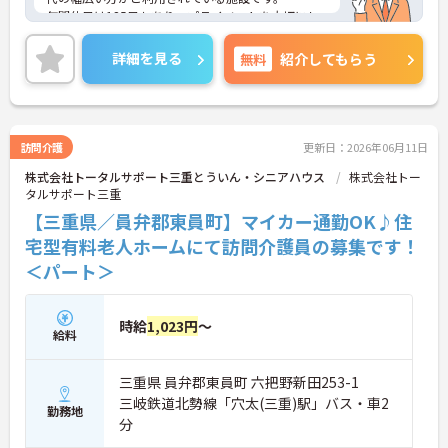
年間休日は125日もあり、プライベートを大切にし
ながらご勤務いただけます。また、福利厚生が充実
しています。働きやすい環境が整っており、安心し
詳細を見る
無料
紹介してもらう
て長くご勤務いただけます。
ご興味のある方には、面接対策ポイントなど、さら
に詳細をご案内しますのでお気軽にご相談くださ
い！
訪問介護
更新日：2026年06月11日
株式会社トータルサポート三重とういん・シニアハウス
株式会社トー
タルサポート三重
【三重県／員弁郡東員町】マイカー通勤OK♪住
宅型有料老人ホームにて訪問介護員の募集です！
＜パート＞
時給
1,023円
～
給料
三重県 員弁郡東員町 六把野新田253-1
三岐鉄道北勢線「穴太(三重)駅」バス・車2
勤務地
分