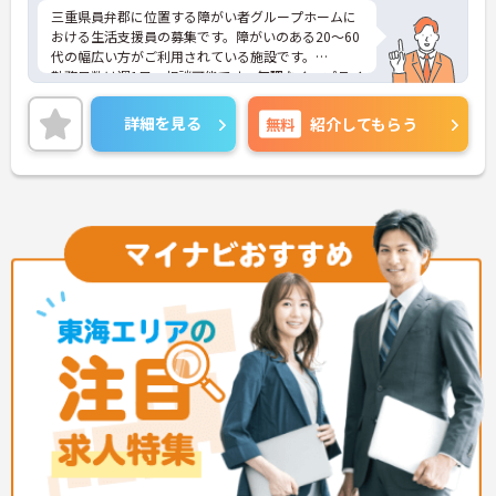
三重県員弁郡に位置する障がい者グループホームに
おける生活支援員の募集です。障がいのある20～60
代の幅広い方がご利用されている施設です。
勤務日数は週1日～相談可能です。無理なく、プライ
ベートを大切にしながらご勤務いただけます。ま
た、福利厚生が充実しています。働きやすい環境が
詳細を見る
無料
紹介してもらう
整っており、安心して長くご勤務いただけます。
ご興味のある方には、面接対策ポイントなど、さら
に詳細をご案内しますのでお気軽にご相談くださ
い！