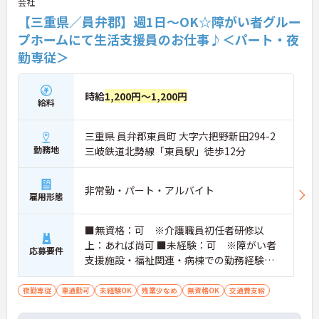
会社
【三重県／員弁郡】週1日～OK☆障がい者グルー
プホームにて生活支援員のお仕事♪＜パート・夜
勤専従＞
時給
1,200円～1,200円
給料
三重県 員弁郡東員町 大字六把野新田294-2
勤務地
三岐鉄道北勢線「東員駅」徒歩12分
非常勤・パート・アルバイト
雇用形態
■無資格：可 ※介護職員初任者研修以
上：あれば尚可 ■未経験：可 ※障がい者
応募要件
支援施設・福祉関連・病棟での勤務経験が
あれば尚可
夜勤専従
車通勤可
未経験OK
残業少なめ
無資格OK
交通費支給