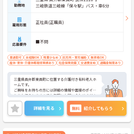
勤務地
三岐鉄道三岐線「保々駅」バス・車6分
正社員(正職員)
雇用形態
■不問
応募要件
車通勤可
未経験OK
残業少なめ
託児所・育児補助
無資格OK
産休･育休･介護休暇取得実績あり
社会保険完備
交通費支給
退職金制度あり
三重県員弁郡東員町に位置する介護付き有料老人ホ
ームです。
ご興味をお持ちの方には詳細の情報や面接のポイン
トをお伝えしますのでお気軽にお問い合わせくださ
いませ。
詳細を見る
無料
紹介してもらう