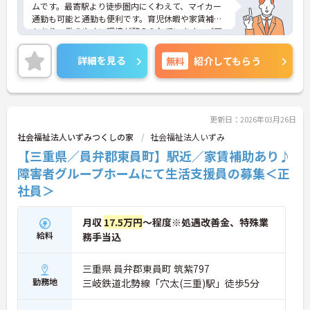
ムです。最寄駅より徒歩圏内にくわえて、マイカー
通勤も可能と通勤も便利です。育児休暇や家賃補助
もあり、働きやすい環境が整えられています。ご興
味をお持ちの方はお気軽にお問い合わせください。
詳細を見る
無料
紹介してもらう
更新日：2026年03月26日
社会福祉法人いずみつくしの家
社会福祉法人いずみ
【三重県／員弁郡東員町】駅近／家賃補助あり♪
障害者グループホームにて生活支援員の募集＜正
社員＞
月収
17.5万円
～程度※処遇改善金、特殊業
給料
務手当込
三重県 員弁郡東員町 筑紫797
勤務地
三岐鉄道北勢線「穴太(三重)駅」徒歩5分