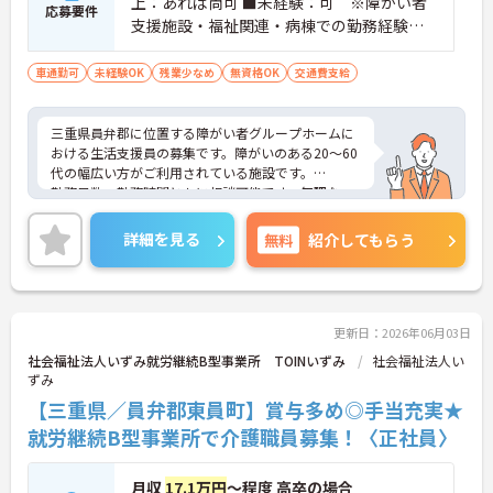
上：あれば尚可 ■未経験：可 ※障がい者
応募要件
支援施設・福祉関連・病棟での勤務経験が
あれば尚可
車通勤可
未経験OK
残業少なめ
無資格OK
交通費支給
三重県員弁郡に位置する障がい者グループホームに
おける生活支援員の募集です。障がいのある20～60
代の幅広い方がご利用されている施設です。
勤務日数・勤務時間ともに相談可能です。無理な
く、プライベートを大切にしながらご勤務いただけ
ます。また、福利厚生が充実しています。働きやす
詳細を見る
無料
紹介してもらう
い環境が整っており、安心して長くご勤務いただけ
ます。
ご興味のある方には、面接対策ポイントなど、さら
に詳細をご案内しますのでお気軽にご相談くださ
い！
更新日：2026年06月03日
社会福祉法人いずみ就労継続B型事業所 TOINいずみ
社会福祉法人い
ずみ
【三重県／員弁郡東員町】賞与多め◎手当充実★
就労継続B型事業所で介護職員募集！〈正社員〉
月収
17.1万円
～程度 高卒の場合