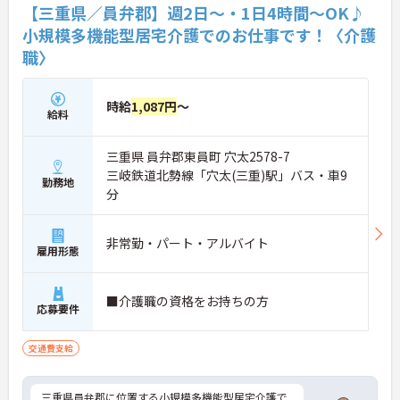
【三重県／員弁郡】週2日～・1日4時間～OK♪
小規模多機能型居宅介護でのお仕事です！〈介護
職〉
時給
1,087円
～
給料
三重県 員弁郡東員町 穴太2578-7
三岐鉄道北勢線「穴太(三重)駅」バス・車9
勤務地
分
非常勤・パート・アルバイト
雇用形態
■介護職の資格をお持ちの方
応募要件
交通費支給
三重県員弁郡に位置する小規模多機能型居宅介護で