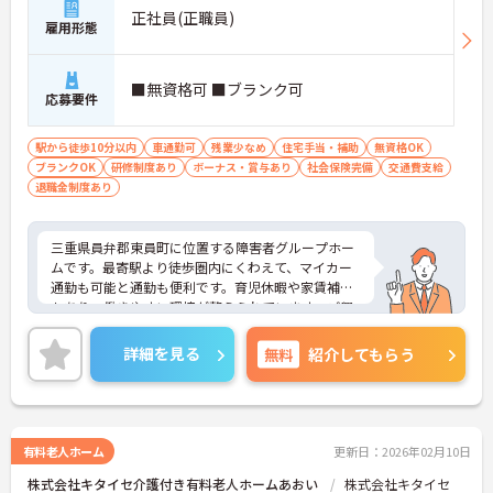
正社員(正職員)
雇用形態
■無資格可 ■ブランク可
応募要件
駅から徒歩10分以内
車通勤可
残業少なめ
住宅手当・補助
無資格OK
ブランクOK
研修制度あり
ボーナス・賞与あり
社会保険完備
交通費支給
退職金制度あり
三重県員弁郡東員町に位置する障害者グループホー
ムです。最寄駅より徒歩圏内にくわえて、マイカー
通勤も可能と通勤も便利です。育児休暇や家賃補助
もあり、働きやすい環境が整えられています。ご興
味をお持ちの方はお気軽にお問い合わせください。
詳細を見る
無料
紹介してもらう
有料老人ホーム
更新日：2026年02月10日
株式会社キタイセ介護付き有料老人ホームあおい
株式会社キタイセ