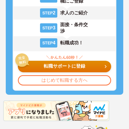
職にご登録
2
求人のご紹介
STEP
面接・条件交
3
STEP
渉
4
転職成功！
STEP
転職サポートに登録
はじめて転職する方へ