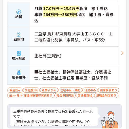
月収
17.0万円～25.4万円
程度 諸手当込
年収
264万円～380万円
程度 諸手当・賞与
給料
込
三重県 員弁郡東員町 大字山田３６００－１
勤務地
三岐鉄道北勢線「東員駅」バス・車5分
正社員(正職員)
雇用形態
■社会福祉士、精神保健福祉士、介護福祉
応募要件
士、社会福祉主事任用 ■学歴・経験不問
車通勤可
未経験OK
残業少なめ
住宅手当・補助
日勤のみ
研修制度あり
産休･育休･介護休暇取得実績あり
社会保険完備
交通費支給
退職金制度あり
三重県員弁郡東員町に位置する特別養護老人ホーム
です。
ご興味をお持ちの方には詳細の情報や面接のポイン
トをお伝えしますのでお気軽にお問い合わせくださ