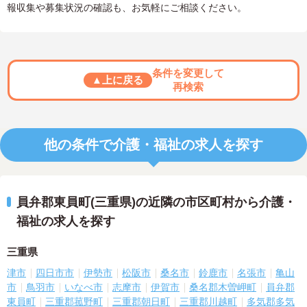
報収集や募集状況の確認も、お気軽にご相談ください。
条件を変更して
▲上に戻る
再検索
他の条件で介護・福祉の求人を探す
員弁郡東員町(三重県)の近隣の市区町村から介護・
福祉の求人を探す
三重県
津市
四日市市
伊勢市
松阪市
桑名市
鈴鹿市
名張市
亀山
市
鳥羽市
いなべ市
志摩市
伊賀市
桑名郡木曽岬町
員弁郡
東員町
三重郡菰野町
三重郡朝日町
三重郡川越町
多気郡多気