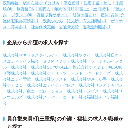
夜勤専従
駅から徒歩10分以内
車通勤可
住宅手当・補助
未経
験OK
無資格OK
高収入
年間休日110日以上
土日祝休
日勤の
み
ブランクOK
資格取得サポート
研修制度あり
産休･育休･介
護休暇取得実績あり
残業少なめ
託児所・育児補助あり
ボーナ
ス・賞与あり
社会保険完備
交通費支給
退職金制度あり
企業から介護の求人を探す
株式会社ベネッセスタイルケア
株式会社ツクイ
株式会社日本ア
メニティライフ協会
ＳＯＭＰＯケア株式会社
ソーシャルインク
ルー株式会社
株式会社SOYOKAZE
株式会社ケア２１
ALSOK
介護株式会社
株式会社ケアリッツ・アンド・パートナーズ
株式
会社ニチイ学館
株式会社ソラスト
株式会社やさしい手
株式会
社ケア２１
株式会社ニチイケアパレス
株式会社サンガジャパン
株式会社川島コーポレーション
株式会社アンビス
株式会社サ
ンウェルズ
株式会社スーパー・コート
社会福祉法人ノテ福祉
会
員弁郡東員町(三重県)の介護・福祉の求人を職種か
ら探す