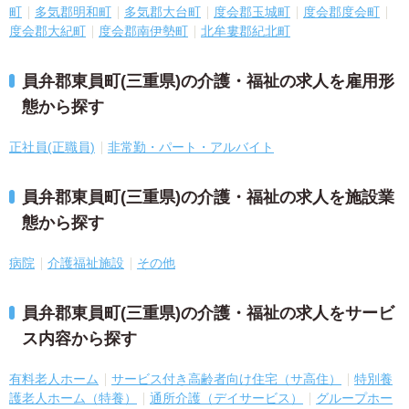
町
多気郡明和町
多気郡大台町
度会郡玉城町
度会郡度会町
度会郡大紀町
度会郡南伊勢町
北牟婁郡紀北町
員弁郡東員町(三重県)の介護・福祉の求人を雇用形
態から探す
正社員(正職員)
非常勤・パート・アルバイト
員弁郡東員町(三重県)の介護・福祉の求人を施設業
態から探す
病院
介護福祉施設
その他
員弁郡東員町(三重県)の介護・福祉の求人をサービ
ス内容から探す
有料老人ホーム
サービス付き高齢者向け住宅（サ高住）
特別養
護老人ホーム（特養）
通所介護（デイサービス）
グループホー