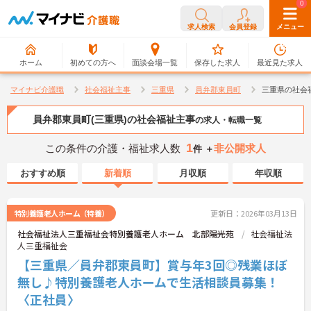
0
0
求人検索
会員登録
メニュー
ホーム
初めての方へ
面談会場一覧
保存した求人
最近見た求人
マイナビ介護職
社会福祉主事
三重県
員弁郡東員町
三重県の社会
員弁郡東員町(三重県)の社会福祉主事
の求人・転職一覧
1
この条件の介護・福祉求人数
非公開求人
件 ＋
おすすめ順
新着順
月収順
年収順
特別養護老人ホーム（特養）
更新日：2026年03月13日
社会福祉法人三重福祉会特別養護老人ホーム 北部陽光苑
社会福祉法
人三重福祉会
【三重県／員弁郡東員町】賞与年3回◎残業ほぼ
無し♪特別養護老人ホームで生活相談員募集！
〈正社員〉