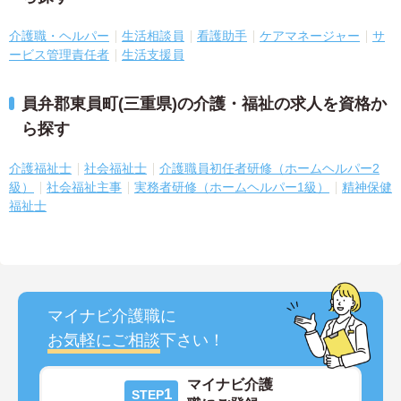
介護職・ヘルパー
生活相談員
看護助手
ケアマネージャー
サ
ービス管理責任者
生活支援員
員弁郡東員町(三重県)の介護・福祉の求人を資格か
ら探す
介護福祉士
社会福祉士
介護職員初任者研修（ホームヘルパー2
級）
社会福祉主事
実務者研修（ホームヘルパー1級）
精神保健
福祉士
マイナビ介護職に
お気軽にご相談
下さい！
マイナビ介護
1
STEP