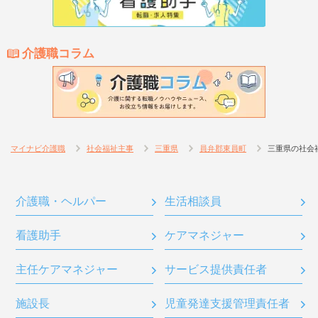
介護職コラム
マイナビ介護職
社会福祉主事
三重県
員弁郡東員町
三重県の社会
介護職・ヘルパー
生活相談員
看護助手
ケアマネジャー
主任ケアマネジャー
サービス提供責任者
施設長
児童発達支援管理責任者