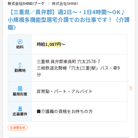
株式会社SHINEIブーケ
株式会社SHINEI
【三重県／員弁郡】週2日～・1日4時間～OK♪
小規模多機能型居宅介護でのお仕事です！〈介護
職〉
時給
1,087円
～
給料
三重県 員弁郡東員町 穴太2578-7
三岐鉄道北勢線「穴太(三重)駅」バス・車9
勤務地
分
非常勤・パート・アルバイト
雇用形態
■介護職の資格をお持ちの方
応募要件
交通費支給