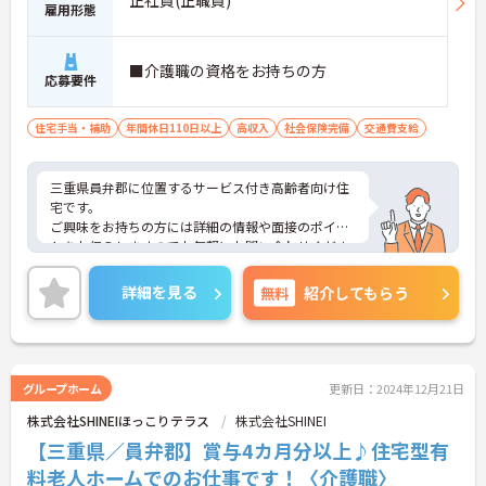
正社員(正職員)
雇用形態
■介護職の資格をお持ちの方
応募要件
住宅手当・補助
年間休日110日以上
高収入
社会保険完備
交通費支給
三重県員弁郡に位置するサービス付き高齢者向け住
宅です。
ご興味をお持ちの方には詳細の情報や面接のポイン
トをお伝えしますのでお気軽にお問い合わせくださ
いませ。
詳細を見る
無料
紹介してもらう
グループホーム
更新日：2024年12月21日
株式会社SHINEIほっこりテラス
株式会社SHINEI
【三重県／員弁郡】賞与4カ月分以上♪住宅型有
料老人ホームでのお仕事です！〈介護職〉