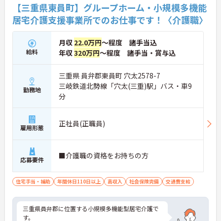
【三重県東員町】グループホーム・小規模多機能
居宅介護支援事業所でのお仕事です！〈介護職〉
月収
22.0万円
～程度 諸手当込
給料
年収
320万円
～程度 諸手当・賞与込
三重県 員弁郡東員町 穴太2578-7
三岐鉄道北勢線「穴太(三重)駅」バス・車9
勤務地
分
正社員(正職員)
雇用形態
■介護職の資格をお持ちの方
応募要件
住宅手当・補助
年間休日110日以上
高収入
社会保険完備
交通費支給
三重県員弁郡に位置する小規模多機能型居宅介護で
す。