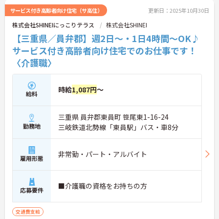
サービス付き高齢者向け住宅（サ高住）
更新日：2025年10月30日
株式会社SHINEIにっこりテラス
株式会社SHINEI
【三重県／員弁郡】週2日～・1日4時間～OK♪
サービス付き高齢者向け住宅でのお仕事です！
〈介護職〉
時給
1,087円
～
給料
三重県 員弁郡東員町 笹尾東1-16-24
勤務地
三岐鉄道北勢線「東員駅」バス・車8分
非常勤・パート・アルバイト
雇用形態
■介護職の資格をお持ちの方
応募要件
交通費支給