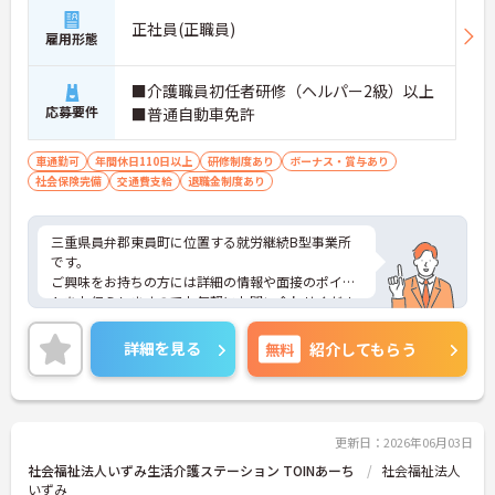
正社員(正職員)
雇用形態
■介護職員初任者研修（ヘルパー2級）以上
応募要件
■普通自動車免許
車通勤可
年間休日110日以上
研修制度あり
ボーナス・賞与あり
社会保険完備
交通費支給
退職金制度あり
三重県員弁郡東員町に位置する就労継続B型事業所
です。
ご興味をお持ちの方には詳細の情報や面接のポイン
トをお伝えしますのでお気軽にお問い合わせくださ
いませ。
詳細を見る
無料
紹介してもらう
更新日：2026年06月03日
社会福祉法人いずみ生活介護ステーション TOINあーち
社会福祉法人
いずみ