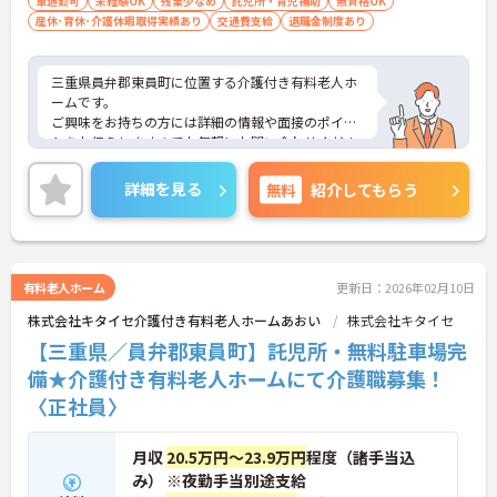
車通勤可
未経験OK
残業少なめ
託児所・育児補助
無資格OK
産休･育休･介護休暇取得実績あり
交通費支給
退職金制度あり
三重県員弁郡東員町に位置する介護付き有料老人ホ
ームです。
ご興味をお持ちの方には詳細の情報や面接のポイン
トをお伝えしますのでお気軽にお問い合わせくださ
いませ。
詳細を見る
無料
紹介してもらう
有料老人ホーム
更新日：2026年02月10日
株式会社キタイセ介護付き有料老人ホームあおい
株式会社キタイセ
【三重県／員弁郡東員町】託児所・無料駐車場完
備★介護付き有料老人ホームにて介護職募集！
〈正社員〉
月収
20.5万円～23.9万円
程度（諸手当込
み） ※夜勤手当別途支給