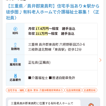
【三重県／員弁郡東員町】住宅手当あり★駅から
徒歩圏♪有料老人ホームで介護福祉士募集！〈正
社員〉
月収
17.6万円
～程度 諸手当込
給料
年収
211万円
～程度 諸手当込
三重県 員弁郡東員町 六把野新田253-6
勤務地
三岐鉄道北勢線「東員駅」徒歩12分
正社員(正職員)
雇用形態
■介護福祉士 ■普通自動車免許
応募要件
住宅手当・補助
産休･育休･介護休暇取得実績あり
社会保険完備
交通費支給
三重県員弁郡東員町に位置する有料老人ホームで