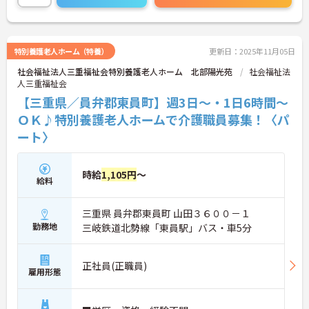
せください。
特別養護老人ホーム（特養）
更新日：2025年11月05日
社会福祉法人三重福祉会特別養護老人ホーム 北部陽光苑
社会福祉法
人三重福祉会
【三重県／員弁郡東員町】週3日～・1日6時間～
ＯＫ♪特別養護老人ホームで介護職員募集！〈パ
ート〉
時給
1,105円
～
給料
三重県 員弁郡東員町 山田３６００－１
勤務地
三岐鉄道北勢線「東員駅」バス・車5分
正社員(正職員)
雇用形態