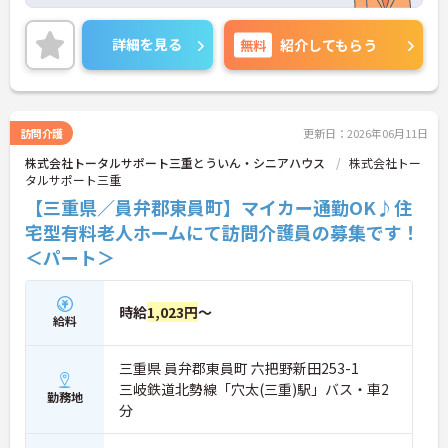
確保して頂けますよ★
最寄り駅より徒歩10分圏内と好立地、マイカー通勤
も可能と通勤のストレスが少ないのも嬉しいポイン
詳細を見る
無料
紹介してもらう
トです。
ご興味をお持ちの方には詳細の情報や面接のポイン
トをお伝えしますのでお気軽にお問い合わせくださ
いませ。
訪問介護
更新日：2026年06月11日
株式会社トータルサポート三重とういん・シニアハウス
株式会社トー
タルサポート三重
【三重県／員弁郡東員町】マイカー通勤OK♪住
宅型有料老人ホームにて訪問介護員の募集です！
＜パート＞
時給
1,023円
～
給料
三重県 員弁郡東員町 六把野新田253-1
三岐鉄道北勢線「穴太(三重)駅」バス・車2
勤務地
分