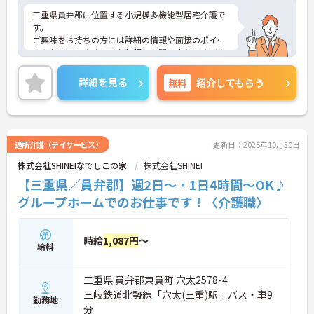
三重県員弁郡に位置する小規模多機能型居宅介護で
す。
ご興味をお持ちの方には詳細の情報や面接のポイン
トをお伝えしますのでお気軽にお問い合わせくださ
いませ。
詳細を見る
無料
紹介してもらう
通所介護（デイサービス）
更新日：2025年10月30日
株式会社SHINEIなでしこの家
株式会社SHINEI
【三重県／員弁郡】週2日～・1日4時間～OK♪
グループホームでのお仕事です！〈介護職〉
時給
1,087円
～
給料
三重県 員弁郡東員町 穴太2578-4
三岐鉄道北勢線「穴太(三重)駅」バス・車9
勤務地
分