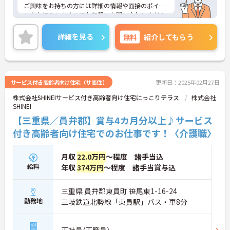
ご興味をお持ちの方には詳細の情報や面接のポイン
トをお伝えしますのでお気軽にお問い合わせくださ
いませ。
詳細を見る
無料
紹介してもらう
サービス付き高齢者向け住宅（サ高住）
更新日：2025年02月27日
株式会社SHINEIサービス付き高齢者向け住宅にっこりテラス
株式会社
SHINEI
【三重県／員弁郡】賞与4カ月分以上♪サービス
付き高齢者向け住宅でのお仕事です！〈介護職〉
月収
22.0万円
～程度 諸手当込
給料
年収
374万円
～程度 諸手当賞与込
三重県 員弁郡東員町 笹尾東1-16-24
勤務地
三岐鉄道北勢線「東員駅」バス・車8分