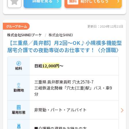
詳細を見る
無料
紹介してもらう
グループホーム
更新日：2024年12月21日
株式会社SHINEIブーケ
株式会社SHINEI
【三重県／員弁郡】月2回～OK♪小規模多機能型
居宅介護での夜勤専従のお仕事です！〈介護職〉
日給
12,000円
～
給料
三重県 員弁郡東員町 穴太2578-7
三岐鉄道北勢線「穴太(三重)駅」バス・車9
勤務地
分
非常勤・パート・アルバイト
雇用形態
■介護職の資格をお持ちの方