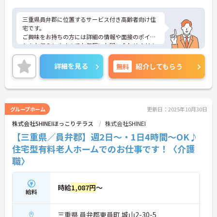
三重県員弁郡に位置するサービス付き高齢者向け住
宅です。
ご興味をお持ちの方には詳細の情報や面接のポイン
トをお伝えしますのでお気軽にお問い合わせくださ
いませ。
詳細を見る
無料
紹介してもらう
グループホーム
更新日：2025年10月30日
株式会社SHINEIほっこりテラス
株式会社SHINEI
【三重県／員弁郡】週2日～・1日4時間～OK♪
住宅型有料老人ホームでのお仕事です！〈介護
職〉
時給
1,087円
～
給料
三重県 員弁郡東員町 城山2-30-5