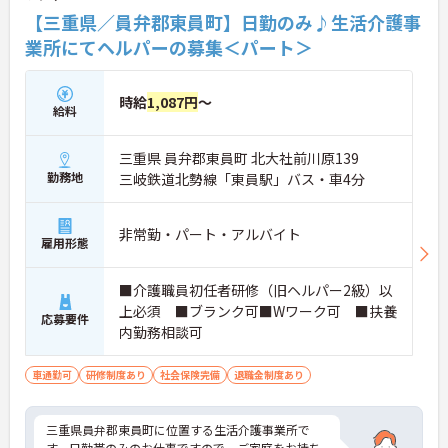
【三重県／員弁郡東員町】日勤のみ♪生活介護事
業所にてヘルパーの募集＜パート＞
時給
1,087円
～
給料
三重県 員弁郡東員町 北大社前川原139
勤務地
三岐鉄道北勢線「東員駅」バス・車4分
非常勤・パート・アルバイト
雇用形態
■介護職員初任者研修（旧ヘルパー2級）以
上必須 ■ブランク可■Wワーク可 ■扶養
応募要件
内勤務相談可
車通勤可
研修制度あり
社会保険完備
退職金制度あり
三重県員弁郡東員町に位置する生活介護事業所で
す。日勤帯のみのお仕事ですので、ご家庭をお持ち