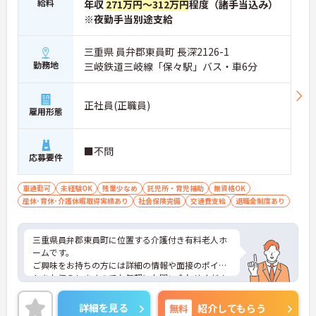
給料
年収
271万円～312万円
程度（諸手当込み）
※夜勤手当別途支給
三重県 員弁郡東員町 長深2126-1
勤務地
三岐鉄道三岐線「保々駅」バス・車6分
正社員(正職員)
雇用形態
■不問
応募要件
車通勤可
未経験OK
残業少なめ
託児所・育児補助
無資格OK
産休･育休･介護休暇取得実績あり
社会保険完備
交通費支給
退職金制度あり
三重県員弁郡東員町に位置する介護付き有料老人ホ
ームです。
ご興味をお持ちの方には詳細の情報や面接のポイン
トをお伝えしますのでお気軽にお問い合わせくださ
いませ。
詳細を見る
無料
紹介してもらう