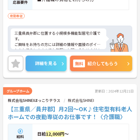
応募要件
夜勤専従
三重県員弁郡に位置する小規模多機能型居宅介護で
す。
ご興味をお持ちの方には詳細の情報や面接のポイン
トをお伝えしますのでお気軽にお問い合わせくださ
いませ。
詳細を見る
無料
紹介してもらう
グループホーム
更新日：2024年12月21日
株式会社SHINEIほっこりテラス
株式会社SHINEI
【三重県／員弁郡】月2回～OK♪住宅型有料老人
ホームでの夜勤専従のお仕事です！〈介護職〉
日給
12,000円
～
給料