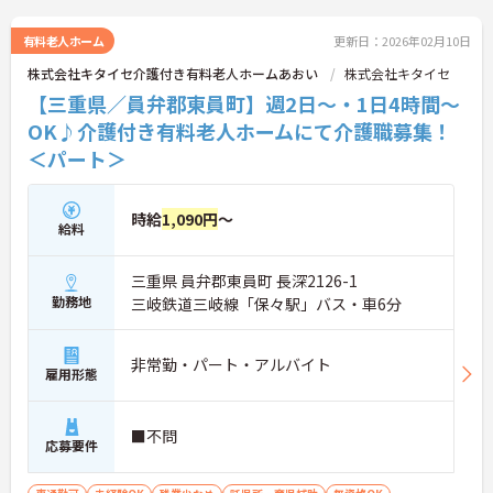
有料老人ホーム
更新日：2026年02月10日
株式会社キタイセ介護付き有料老人ホームあおい
株式会社キタイセ
【三重県／員弁郡東員町】週2日～・1日4時間～
OK♪介護付き有料老人ホームにて介護職募集！
＜パート＞
時給
1,090円
～
給料
三重県 員弁郡東員町 長深2126-1
勤務地
三岐鉄道三岐線「保々駅」バス・車6分
非常勤・パート・アルバイト
雇用形態
■不問
応募要件