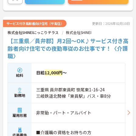
サービス付き高齢者向け住宅（サ高住）
更新日：2026年02月10日
株式会社SHINEIにっこりテラス
株式会社SHINEI
【三重県／員弁郡】月2回～OK♪サービス付き高
齢者向け住宅での夜勤専従のお仕事です！〈介護
職〉
日給
12,000円
～
給料
三重県 員弁郡東員町 笹尾東1-16-24
勤務地
三岐鉄道北勢線「東員駅」バス・車8分
非常勤・パート・アルバイト
雇用形態
■介護職の資格をお持ちの方
応募要件