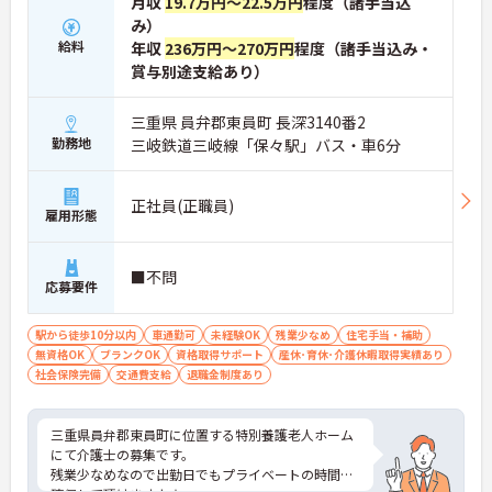
月収
19.7万円～22.5万円
程度（諸手当込
み）
給料
年収
236万円～270万円
程度（諸手当込み・
賞与別途支給あり）
三重県 員弁郡東員町 長深3140番2
勤務地
三岐鉄道三岐線「保々駅」バス・車6分
正社員(正職員)
雇用形態
■不問
応募要件
駅から徒歩10分以内
車通勤可
未経験OK
残業少なめ
住宅手当・補助
無資格OK
ブランクOK
資格取得サポート
産休･育休･介護休暇取得実績あり
社会保険完備
交通費支給
退職金制度あり
三重県員弁郡東員町に位置する特別養護老人ホーム
にて介護士の募集です。
残業少なめなので出勤日でもプライベートの時間を