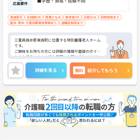
■学歴・資格・経験不問
応募要件
車通勤可
未経験OK
残業少なめ
無資格OK
日勤のみ
研修制度あり
産休･育休･介護休暇取得実績あり
退職金制度あり
三重県員弁郡東員町に位置する特別養護老人ホーム
です。
ご興味をお持ちの方には詳細の情報や面接のポイン
トをお伝えしますのでお気軽にお問い合わせくださ
いませ。
詳細を見る
無料
紹介してもらう