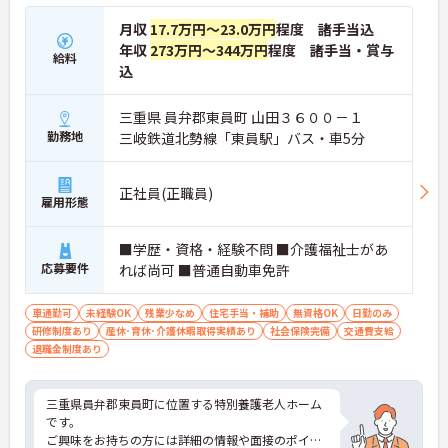
月収
17.7万円～23.0万円
程度 諸手当込
年収
273万円～344万円
程度 諸手当・賞与
給料
込
三重県 員弁郡東員町 山田３６００－１
勤務地
三岐鉄道北勢線「東員駅」バス・車5分
正社員(正職員)
雇用形態
■学歴・資格・経験不問 ■介護福祉士があ
応募要件
れば尚可 ■普通自動車免許
車通勤可
未経験OK
残業少なめ
住宅手当・補助
無資格OK
日勤のみ
研修制度あり
産休･育休･介護休暇取得実績あり
社会保険完備
交通費支給
退職金制度あり
三重県員弁郡東員町に位置する特別養護老人ホーム
です。
ご興味をお持ちの方には詳細の情報や面接のポイン