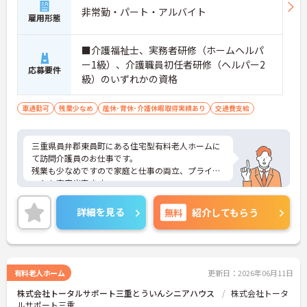
非常勤・パート・アルバイト
雇用形態
■介護福祉士、実務者研修（ホームヘルパ
ー1級）、介護職員初任者研修（ヘルパー2
応募要件
級）のいずれかの資格
車通勤可
残業少なめ
産休･育休･介護休暇取得実績あり
交通費支給
三重県員弁郡東員町にある住宅型有料老人ホームに
て訪問介護員のお仕事です。
残業も少なめですので家庭と仕事の両立、プライベ
ートも充実出来ます。
ご興味ある方には、面接対策ポイントなど、さらに
詳細をお話しいたしますのでお気軽にご相談くださ
詳細を見る
無料
紹介してもらう
い。
有料老人ホーム
更新日：2026年06月11日
株式会社トータルサポート三重とういんシニアハウス
株式会社トータ
ルサポート三重