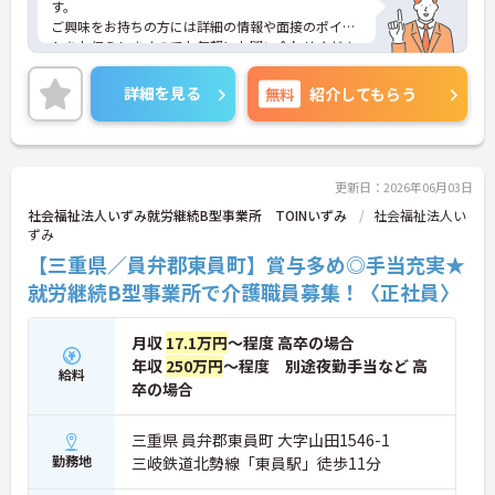
す。
ご興味をお持ちの方には詳細の情報や面接のポイン
トをお伝えしますのでお気軽にお問い合わせくださ
いませ。
詳細を見る
無料
紹介してもらう
更新日：2026年06月03日
社会福祉法人いずみ就労継続B型事業所 TOINいずみ
社会福祉法人い
ずみ
【三重県／員弁郡東員町】賞与多め◎手当充実★
就労継続B型事業所で介護職員募集！〈正社員〉
月収
17.1万円
～程度 高卒の場合
年収
250万円
～程度 別途夜勤手当など 高
給料
卒の場合
三重県 員弁郡東員町 大字山田1546-1
勤務地
三岐鉄道北勢線「東員駅」徒歩11分