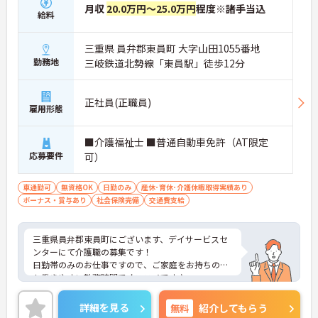
月収
20.0万円～25.0万円
程度※諸手当込
給料
三重県 員弁郡東員町 大字山田1055番地
勤務地
三岐鉄道北勢線「東員駅」徒歩12分
正社員(正職員)
雇用形態
■介護福祉士 ■普通自動車免許（AT限定
応募要件
可）
車通勤可
無資格OK
日勤のみ
産休･育休･介護休暇取得実績あり
ボーナス・賞与あり
社会保険完備
交通費支給
三重県員弁郡東員町にございます、デイサービスセ
ンターにて介護職の募集です！
日勤帯のみのお仕事ですので、ご家庭をお持ちの方
も働きやすい勤務時間でオススメです♪
育児休暇制度がありますので、ライフステージに応
じて長くお仕事を続けていくことができます◎
詳細を見る
無料
紹介してもらう
ご興味のある方は、マイナビ介護職までお問い合わ