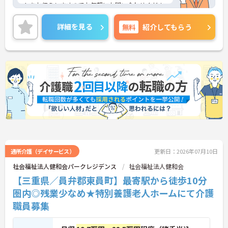
トをお伝えしますのでお気軽にお問い合わせくださ
いませ。
詳細を見る
無料
紹介してもらう
通所介護（デイサービス）
更新日：2026年07月10日
社会福祉法人健和会パークレジデンス
社会福祉法人健和会
【三重県／員弁郡東員町】最寄駅から徒歩10分
圏内◎残業少なめ★特別養護老人ホームにて介護
職員募集