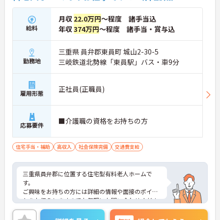
月収
22.0万円
～程度 諸手当込
給料
年収
374万円
～程度 諸手当・賞与込
三重県 員弁郡東員町 城山2-30-5
勤務地
三岐鉄道北勢線「東員駅」バス・車9分
正社員(正職員)
雇用形態
■介護職の資格をお持ちの方
応募要件
住宅手当・補助
高収入
社会保険完備
交通費支給
三重県員弁郡に位置する住宅型有料老人ホームで
す。
ご興味をお持ちの方には詳細の情報や面接のポイン
トをお伝えしますのでお気軽にお問い合わせくださ
いませ。