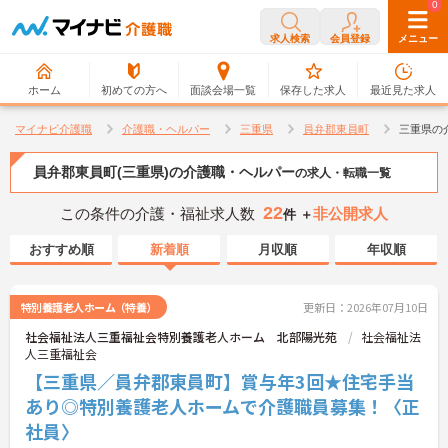
0
0
求人検索
会員登録
メニュー
ホーム
初めての方へ
面談会場一覧
保存した求人
最近見た求人
マイナビ介護職
介護職・ヘルパー
三重県
員弁郡東員町
三重県の
員弁郡東員町(三重県)の介護職・ヘルパー
の求人・転職一覧
22
この条件の介護・福祉求人数
非公開求人
件 ＋
おすすめ順
新着順
月収順
年収順
特別養護老人ホーム（特養）
更新日：2026年07月10日
社会福祉法人三重福祉会特別養護老人ホーム 北部陽光苑
社会福祉法
人三重福祉会
【三重県／員弁郡東員町】賞与年3回★住宅手当
あり◎特別養護老人ホームで介護職員募集！〈正
社員〉