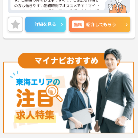
の方も働きやすい勤務時間でオススメです！マイカ
ー・バイク・自転車通勤も可能で生活に合わせた通
勤方法が選択できます。ご興味をお持ちの方はお気
軽にお問い合わせください。
詳細を見る
無料
紹介してもらう