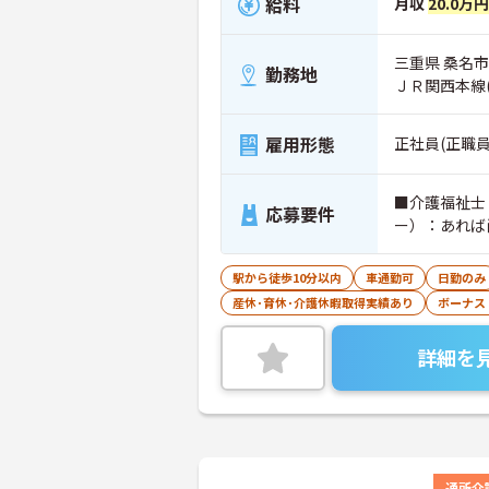
給料
月収
20.0万
三重県 桑名市
勤務地
ＪＲ関西本線
雇用形態
正社員(正職員
■介護福祉士
応募要件
ー）：あれ
駅から徒歩10分以内
車通勤可
日勤のみ
産休･育休･介護休暇取得実績あり
ボーナス
詳細を
通所介