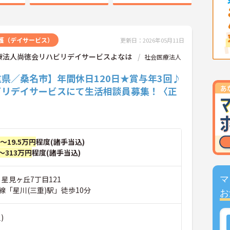
護（デイサービス）
更新日：2026年05月11日
療法人尚徳会リハビリデイサービスよなは
社会医療法人
県／桑名市】年間休日120日★賞与年3回♪
ビリデイサービスにて生活相談員募集！〈正
〉
円～19.5万円
程度(諸手当込)
～313万円
程度(諸手当込)
 星見ヶ丘7丁目121
マ
線「星川(三重)駅」徒歩10分
お
)