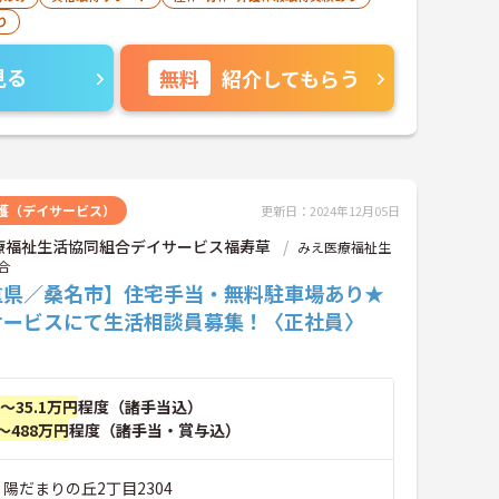
り
見る
無料
紹介してもらう
護（デイサービス）
更新日：2024年12月05日
療福祉生活協同組合デイサービス福寿草
みえ医療福祉生
合
重県／桑名市】住宅手当・無料駐車場あり★
サービスにて生活相談員募集！〈正社員〉
円～35.1万円
程度（諸手当込）
～488万円
程度（諸手当・賞与込）
 陽だまりの丘2丁目2304