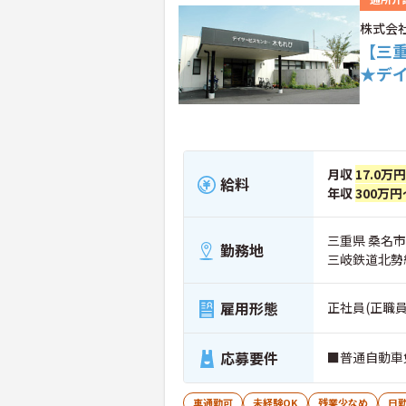
株式会
【三
★デ
月収
17.0万
給料
年収
300万円
三重県 桑名市 
勤務地
三岐鉄道北勢
雇用形態
正社員(正職員
応募要件
■普通自動車
車通勤可
未経験OK
残業少なめ
日