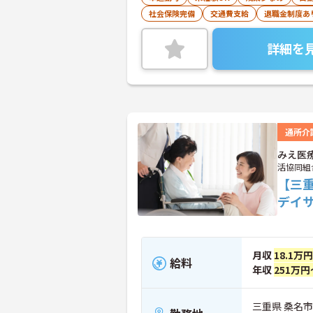
社会保険完備
交通費支給
退職金制度あ
詳細を
通所介
みえ医
活協同組
【三
デイ
月収
18.1万
給料
年収
251万円
三重県 桑名市