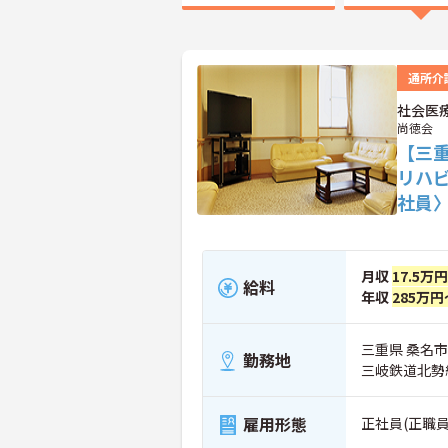
通所介
社会医
尚徳会
【三重
リハ
社員
月収
17.5万
給料
年収
285万円
三重県 桑名市
勤務地
三岐鉄道北勢
雇用形態
正社員(正職員