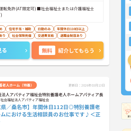
運転免許(AT限定可) ■社会福祉士または介護福祉士
)
め
住宅手当・補助
日勤のみ
年間休日110日以上
あり
社会保険完備
交通費支給
退職金制度あり
見る
無料
紹介してもらう
護老人ホーム（特養）
更新日：2026年03月13日
祉法人アパティア福祉会特別養護老人ホームアパティア長
社会福祉法人アパティア福祉会
重県／桑名市】年間休日112日◎特別養護老
ームにおける生活相談員のお仕事です♪＜正
＞