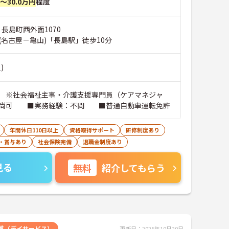
円～30.0万円
程度
 長島町西外面1070
(名古屋－亀山)「長島駅」徒歩10分
)
 ※社会福祉主事・介護支援専門員（ケアマネジャ
ば尚可 ■実務経験：不問 ■普通自動車運転免許
年間休日110日以上
資格取得サポート
研修制度あり
・賞与あり
社会保険完備
退職金制度あり
見る
無料
紹介してもらう
護（デイサービス）
更新日：2025年10月20日