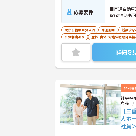
■普通自動車
応募要件
(取得見込も可
駅から徒歩10分以内
車通勤可
残業少な
研修制度あり
産休･育休･介護休暇取得実績
詳細を
特別養
社会福
島苑
【三
人ホ
社員