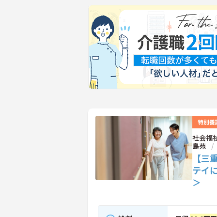
特別養
社会福
島苑
【三
テイ
＞