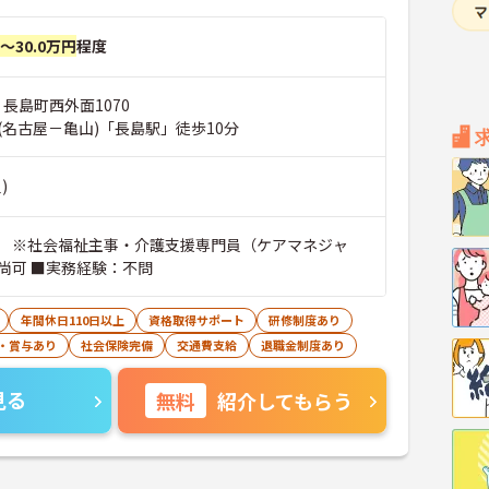
円～30.0万円
程度
 長島町西外面1070
(名古屋－亀山)「長島駅」徒歩10分
)
 ※社会福祉主事・介護支援専門員（ケアマネジャ
尚可 ■実務経験：不問
年間休日110日以上
資格取得サポート
研修制度あり
・賞与あり
社会保険完備
交通費支給
退職金制度あり
見る
無料
紹介してもらう