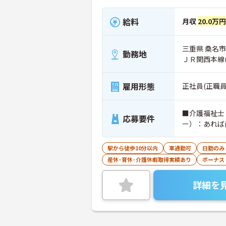
給料
月収
20.0万
三重県 桑名市
勤務地
ＪＲ関西本線
雇用形態
正社員(正職員
■介護福祉士
応募要件
ー）：あれば
駅から徒歩10分以内
車通勤可
日勤のみ
産休･育休･介護休暇取得実績あり
ボーナス
詳細を