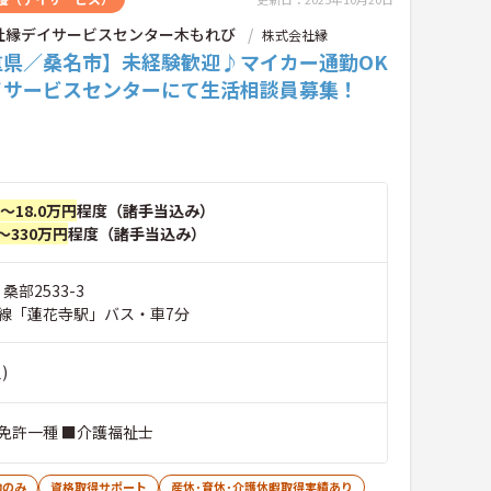
社縁デイサービスセンター木もれび
株式会社縁
重県／桑名市】未経験歓迎♪マイカー通勤OK
イサービスセンターにて生活相談員募集！
円～18.0万円
程度（諸手当込み）
～330万円
程度（諸手当込み）
桑部2533-3
線「蓮花寺駅」バス・車7分
)
免許一種 ■介護福祉士
勤のみ
資格取得サポート
産休･育休･介護休暇取得実績あり