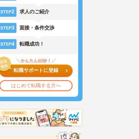
2
求人のご紹介
STEP
3
面接・条件交渉
STEP
4
転職成功！
STEP
転職サポートに登録
はじめて転職する方へ