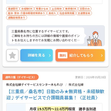
車通勤可
未経験OK
残業少なめ
土日祝休
無資格OK
日勤のみ
産休･育休･介護休暇取得実績あり
高収入
社会保険完備
交通費支給
退職金制度あり
三重県桑名市に位置するデイサービスです。
ご興味をお持ちの方には詳細の情報や面接のポイン
トをお伝えしますのでお気軽にお問い合わせくださ
いませ。
詳細を見る
無料
紹介してもらう
通所介護（デイサービス）
更新日：2026年05月28日
株式会社縁デイサービスセンター木もれび
株式会社縁
【三重県／桑名市】日勤のみ★無資格・未経験歓
迎♪デイサービスで介護職員募集！〈正社員〉
月収
19.5万円～22.0万円
程度 諸手当別途