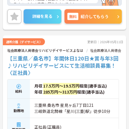
ライベートとの充実も図りやすいです！
加えて、賞与も多めですので、収入面も安定☆同じ
詳細を見る
無料
紹介してもらう
施設に訪問介護もありますので、適性に合わせて相
談にのって頂けます！
ご興味をお持ちの方には詳細の情報や面接のポイン
トをお伝えしますのでお気軽にお問い合わせくださ
通所介護（デイサービス）
更新日：2026年05月11日
いませ。
社会医療法人尚徳会リハビリデイサービスよなは
社会医療法人尚徳会
【三重県／桑名市】年間休日120日★賞与年3回
♪リハビリデイサービスにて生活相談員募集！
〈正社員〉
月収
17.5万円～19.5万円
程度(諸手当込)
給料
年収
285万円～313万円
程度(諸手当込)
三重県 桑名市 星見ヶ丘7丁目121
勤務地
三岐鉄道北勢線「星川(三重)駅」徒歩10分
正社員(正職員)