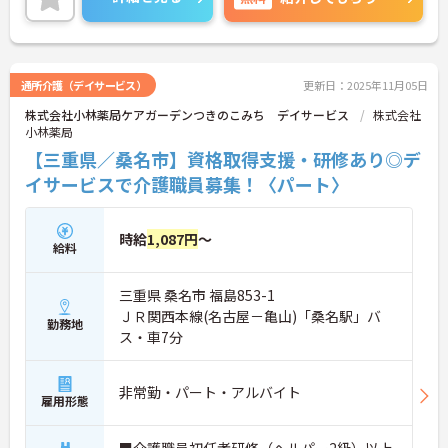
ご興味ある方には、面接対策ポイントなど、さらに
詳細をお話しいたしますのでお気軽にご相談くださ
い！
通所介護（デイサービス）
更新日：2025年11月05日
株式会社小林薬局ケアガーデンつきのこみち デイサービス
株式会社
小林薬局
【三重県／桑名市】資格取得支援・研修あり◎デ
イサービスで介護職員募集！〈パート〉
時給
1,087円
～
給料
三重県 桑名市 福島853-1
ＪＲ関西本線(名古屋－亀山)「桑名駅」バ
勤務地
ス・車7分
非常勤・パート・アルバイト
雇用形態