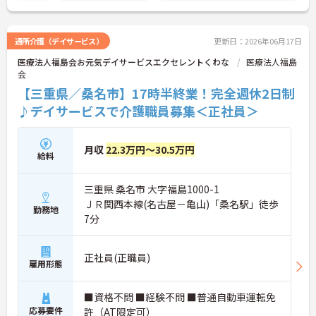
ご興味ある方は面接ポイントをお伝えしますので、
お気軽にご連絡ください。
通所介護（デイサービス）
更新日：2026年06月17日
医療法人福島会お元気デイサービスエクセレントくわな
医療法人福島
会
【三重県／桑名市】17時半終業！完全週休2日制
♪デイサービスで介護職員募集＜正社員＞
月収
22.3万円～30.5万円
給料
三重県 桑名市 大字福島1000-1
ＪＲ関西本線(名古屋－亀山)「桑名駅」徒歩
勤務地
7分
正社員(正職員)
雇用形態
■資格不問 ■経験不問 ■普通自動車運転免
応募要件
許（AT限定可）