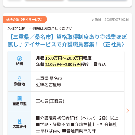
通所介護（デイサービス）
更新日：2025年07月02日
名称非公開 ※詳細はお問合せください
【三重県／桑名市】資格取得制度あり◎残業ほぼ
無し♪デイサービスで介護職員募集！〈正社員〉
月収
15.0万円～20.0万円
程度
給料
年収
210万円～280万円
程度 賞与込
三重県 桑名市
勤務地
近鉄名古屋線
正社員(正職員)
雇用形態
■介護職員初任者研修（ヘルパー2級）以上
■学歴・経験不問 ■介護福祉士・社会福祉
応募要件
士あれば尚可 ■普通自動車免許