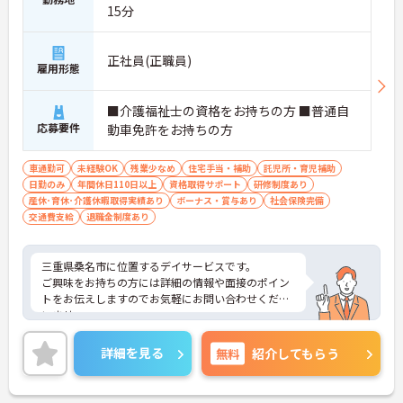
15分
正社員(正職員)
雇用形態
■介護福祉士の資格をお持ちの方 ■普通自
応募要件
動車免許をお持ちの方
車通勤可
未経験OK
残業少なめ
住宅手当・補助
託児所・育児補助
日勤のみ
年間休日110日以上
資格取得サポート
研修制度あり
産休･育休･介護休暇取得実績あり
ボーナス・賞与あり
社会保険完備
交通費支給
退職金制度あり
三重県桑名市に位置するデイサービスです。
ご興味をお持ちの方には詳細の情報や面接のポイン
トをお伝えしますのでお気軽にお問い合わせくださ
いませ。
詳細を見る
無料
紹介してもらう