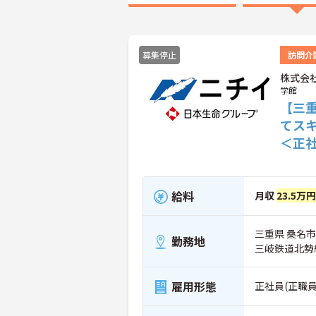
募集停止
訪問介
株式会
学館
【三
てス
＜正
給料
月収
23.5万
三重県 桑名市
勤務地
三岐鉄道北勢
雇用形態
正社員(正職員