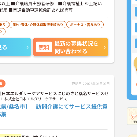
年以上 ■介護職員実務者研修 ■介護福祉士 ※上記い
必須 ■普通自動車運転免許あれば尚可
あり
産休･育休･介護休暇取得実績あり
ボーナス・賞与あり
り
最新の募集状況を
見る
無料
問い合わせる
護
更新日：2026年04月02日
社日本エルダリーケアサービスにじのさと桑名サービスセ
株式会社日本エルダリーケアサービス
重県/桑名市】 訪問介護にてサービス提供責
募集