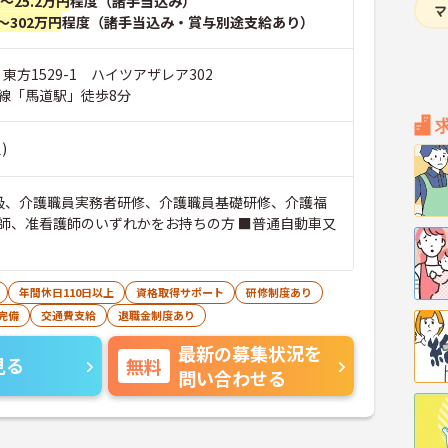
円～25.2万円
程度（諸手当込み）
～302万円
程度（諸手当込み・賞与別途支給あり）
 東方1529-1 ハイツアザレア302
線「馬道駅」徒歩8分
)
級、介護職員実務者研修、介護職員基礎研修、介護福
師、准看護師のいずれかをお持ちの方 ■普通自動車又
年間休日110日以上
資格取得サポート
研修制度あり
完備
交通費支給
退職金制度あり
最新の募集状況を
見る
無料
問い合わせる