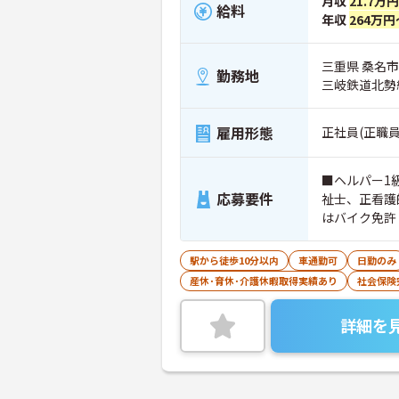
月収
21.7万
給料
年収
264万円
三重県 桑名市
勤務地
三岐鉄道北勢
雇用形態
正社員(正職員
■ヘルパー1
応募要件
祉士、正看護
はバイク免許
駅から徒歩10分以内
車通勤可
日勤のみ
産休･育休･介護休暇取得実績あり
社会保険
詳細を