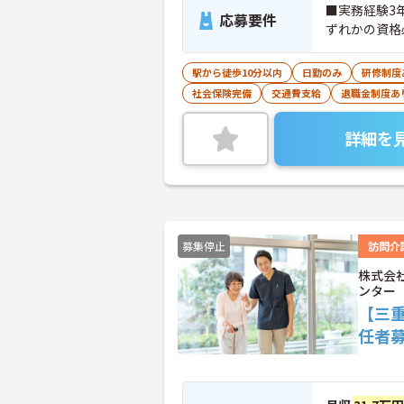
■実務経験3
応募要件
ずれかの資格
駅から徒歩10分以内
日勤のみ
研修制度
社会保険完備
交通費支給
退職金制度あ
詳細を
募集停止
訪問介
株式会
ンター
【三
任者