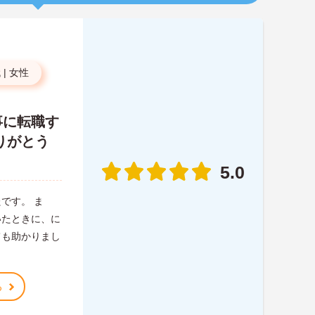
代
|
女性
事に転職す
りがとう
5.0
です。 ま
いたときに、に
ても助かりまし
る