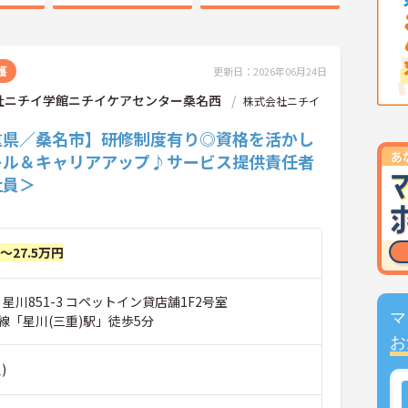
護
更新日：2026年06月24日
社ニチイ学館ニチイケアセンター桑名西
株式会社ニチイ
重県／桑名市】研修制度有り◎資格を活かし
キル＆キャリアアップ♪サービス提供責任者
社員＞
円～27.5万円
 星川851-3 コペットイン貸店舗1F2号室
マ
線「星川(三重)駅」徒歩5分
お
)