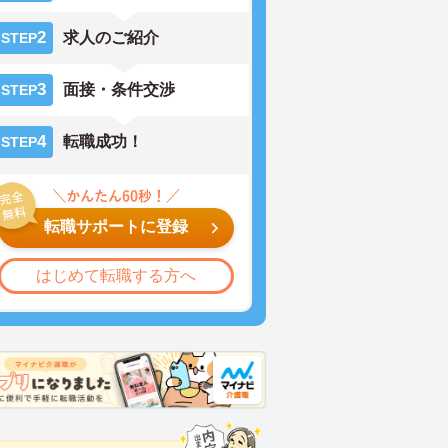
2
求人のご紹介
STEP
3
面接・条件交渉
STEP
4
転職成功！
STEP
転職サポートに登録
はじめて転職する方へ