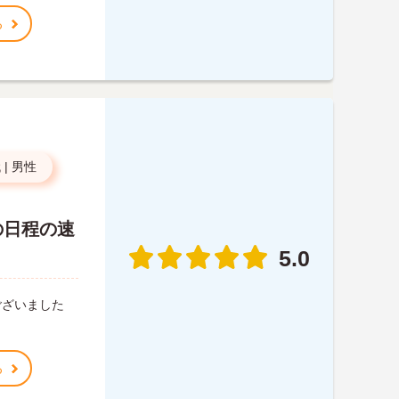
る
代
|
男性
の日程の速
5.0
ございました
る