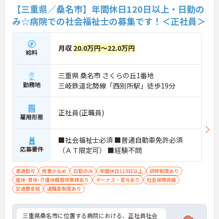
【三重県／桑名市】年間休日120日以上・日勤の
人の力になりたい資格を活かしたい
障がい者支援に興味がある
み☆病院での社会福祉士の募集です！＜正社員＞
そんな方はぜひこの機会にチャレンジしてください
ね
月収
20.0万円～22.0万円
給料
三重県 桑名市 さくらの丘1番地
勤務地
三岐鉄道北勢線「西別所駅」徒歩19分
正社員(正職員)
雇用形態
■社会福祉士必須 ■普通自動車免許必須
応募要件
（ＡＴ限定可） ■経験不問
車通勤可
残業少なめ
日勤のみ
年間休日110日以上
研修制度あり
産休･育休･介護休暇取得実績あり
ボーナス・賞与あり
社会保険完備
交通費支給
退職金制度あり
三重県桑名市に位置する病院における、正社員社会