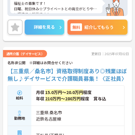
福祉士の募集です！
日曜、祝日休み☆プライベートとの両立がとりやす
い環境での就業です！
ご興味ある方には、面接対策ポイントなど、さらに
詳細をお話しいたしますのでお気軽にご相談くださ
詳細を見る
無料
紹介してもらう
い。
通所介護（デイサービス）
更新日：2025年07月02日
名称非公開 ※詳細はお問合せください
【三重県／桑名市】資格取得制度あり◎残業ほぼ
無し♪デイサービスで介護職員募集！〈正社員〉
月収
15.0万円～20.0万円
程度
給料
年収
210万円～280万円
程度 賞与込
三重県 桑名市
勤務地
近鉄名古屋線