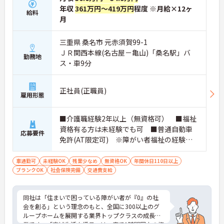
年収
361万円～419万円
程度 ※月給×12ヶ
給料
月
三重県 桑名市 元赤須賀99-1
ＪＲ関西本線(名古屋－亀山)「桑名駅」バ
勤務地
ス・車9分
正社員(正職員)
雇用形態
■介護職経験2年以上（無資格可） ■福祉
資格有る方は未経験でも可 ■普通自動車
応募要件
免許(AT限定可) ※障がい者福祉の経験は
不問です。※実務経験2年以上の方、障がい
者福祉に関する経験をお持ちの方大歓迎
車通勤可
未経験OK
残業少なめ
無資格OK
年間休日110日以上
ブランクOK
社会保険完備
交通費支給
同社は「住まいで困っている障がい者が『0』の社
会を創る」という理念のもと、全国に300以上のグ
ループホームを展開する業界トップクラスの成長企