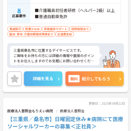
■介護職員初任者研修（ヘルパー2級）以上
応募要件
■普通自動車免許
車通勤可
残業少なめ
資格取得サポート
研修制度あり
産休･育休･介護休暇取得実績あり
交通費支給
三重県桑名市に位置するデイサービスです。
ご興味をお持ちの方には詳細の情報や面接のポイン
トをお伝えしますのでお気軽にお問い合わせくださ
いませ。
詳細を見る
無料
紹介してもらう
更新日：2025年09月22日
医療法人普照会もりえい病院
医療法人普照会
【三重県／桑名市】日曜固定休み★病院にて医療
ソーシャルワーカーの募集＜正社員＞