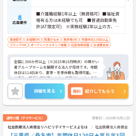
を存分に活かせる環境です。将来的に正社員を目指
すことができる登用制度や、外部研修の受講支援な
どもご用意しています。お食事の準備におきまして
■介護職経験1年以上（無資格可）■福祉資
も、レシピや食材の宅配サービスを利用することで
格有る方は未経験でも可 ■普通自動車免
応募要件
現場の負担を軽減しています。夜間も複数名体制を
許(AT限定可) ※実務経験2年以上の方、障
確保しているため、安心して長くご活躍いただけま
がい者福祉に関する経験をお持ちの方大歓
す。
迎
車通勤可
未経験OK
残業少なめ
無資格OK
年間休日110日以上
ブランクOK
オープニングスタッフ募集
社会保険完備
交通費支給
全国に300か所以上（※2025年10月時点）の障がい
者グループホームを展開する法人が母体です。年間
休日は114日あり、夏季・冬季休暇も取得可能。産
前産後・育児休暇制度もあり、子育て中の方も多数
活躍中で、ワークライフバランスを大切にしながら
働ける環境が整っています。研修制度や外部勉強会
詳細を見る
無料
紹介してもらう
の受講支援もあり、スキルアップもしっかりサポー
ト。将来的には管理者やエリアマネージャーへのキ
ャリアアップも目指せます。20代から60代まで幅広
い年代のスタッフが活躍しており、和やかな雰囲気
の職場です。介護経験を活かしたい方、福祉の資格
通所介護（デイサービス）
更新日：2026年05月11日
をお持ちの方、安定した法人でキャリアを築きたい
社会医療法人尚徳会リハビリデイサービスよなは
社会医療法人尚徳会
方におすすめです。
【三重県／桑名市】年間休日120日★賞与年3回