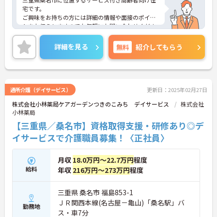
宅です。
ご興味をお持ちの方には詳細の情報や面接のポイン
トをお伝えしますのでお気軽にお問い合わせくださ
いませ。
詳細を見る
無料
紹介してもらう
通所介護（デイサービス）
更新日：2025年02月27日
株式会社小林薬局ケアガーデンつきのこみち デイサービス
株式会社
小林薬局
【三重県／桑名市】資格取得支援・研修あり◎デ
イサービスで介護職員募集！〈正社員〉
月収
18.0万円～22.7万円
程度
給料
年収
216万円～273万円
程度
三重県 桑名市 福島853-1
ＪＲ関西本線(名古屋－亀山)「桑名駅」バ
勤務地
ス・車7分