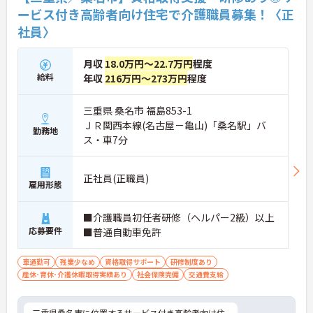
ービス付き高齢者向け住宅で介護職員募集！〈正
社員〉
月収
18.0万円～22.7万円
程度
給料
年収
216万円～273万円
程度
三重県 桑名市 福島853-1
ＪＲ関西本線(名古屋－亀山)「桑名駅」バ
勤務地
ス・車7分
正社員(正職員)
雇用形態
■介護職員初任者研修（ヘルパー2級）以上
応募要件
■普通自動車免許
車通勤可
残業少なめ
資格取得サポート
研修制度あり
産休･育休･介護休暇取得実績あり
社会保険完備
交通費支給
三重県桑名市に位置するサービス付き高齢者向け住