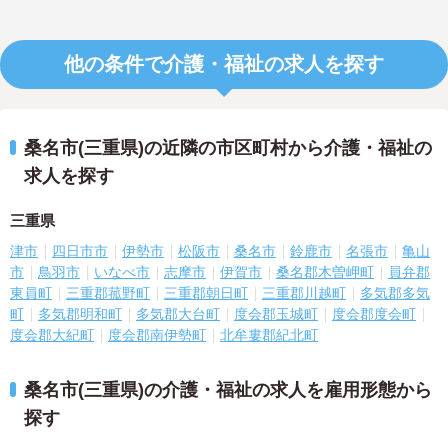
他の条件で介護・福祉の求人を探す
桑名市(三重県)の近隣の市区町村から介護・福祉の
求人を探す
三重県
津市
四日市市
伊勢市
松阪市
桑名市
鈴鹿市
名張市
亀山
市
鳥羽市
いなべ市
志摩市
伊賀市
桑名郡木曽岬町
員弁郡
東員町
三重郡菰野町
三重郡朝日町
三重郡川越町
多気郡多気
町
多気郡明和町
多気郡大台町
度会郡玉城町
度会郡度会町
度会郡大紀町
度会郡南伊勢町
北牟婁郡紀北町
桑名市(三重県)の介護・福祉の求人を雇用形態から
探す