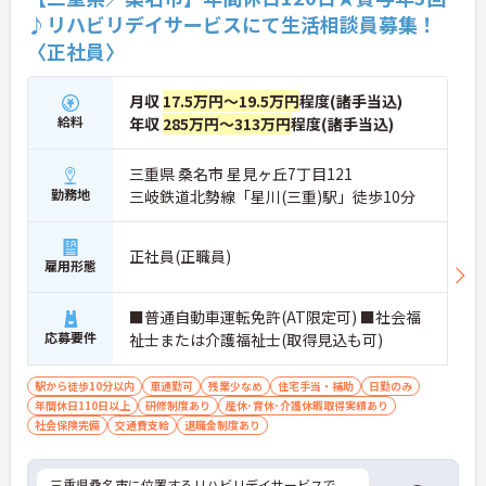
★おすすめPOINT★
♪リハビリデイサービスにて生活相談員募集！
・生活支援員からスタートし、サービス管理責任者
〈正社員〉
やエリアマネージャーへと続く明確なステップアッ
プの道筋が用意されています。急成長中の企業であ
るためポストも豊富にあり、専門性を高めながらマ
月収
17.5万円～19.5万円
程度(諸手当込)
ネジメント職への挑戦も視野に入れていただけま
給料
年収
285万円～313万円
程度(諸手当込)
す。
・年間休日114日、残業月平均10時間程度という就
業環境に加え、産前産後休暇や育児休暇制度がしっ
三重県 桑名市 星見ヶ丘7丁目121
かりと整備されています。オンとオフの切り替えを
勤務地
三岐鉄道北勢線「星川(三重)駅」徒歩10分
明確にし、心身ともに充実した状態で長くご活躍い
ただけます。
・グループホーム一棟あたりの入居者様20名定員を
正社員(正職員)
常時2～4名のスタッフで支援、国基準を上回る人員
雇用形態
配置や夜間複数名体制が敷かれているため、業務に
追われることなくご利用者様のペースに合わせたサ
■普通自動車運転免許(AT限定可) ■社会福
ポートが可能です。施設も専用設計で働きやすく、
応募要件
祉士または介護福祉士(取得見込も可)
ご自身の理想とする福祉を実践できる環境が整って
います。
駅から徒歩10分以内
車通勤可
残業少なめ
住宅手当・補助
日勤のみ
年間休日110日以上
研修制度あり
産休･育休･介護休暇取得実績あり
社会保険完備
交通費支給
退職金制度あり
三重県桑名市に位置するリハビリデイサービスで