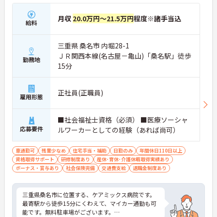
月収
20.0万円～21.5万円
程度※諸手当込
給料
三重県 桑名市 内堀28-1
ＪＲ関西本線(名古屋－亀山)「桑名駅」徒歩
勤務地
15分
正社員(正職員)
雇用形態
■社会福祉士資格（必須） ■医療ソーシャ
応募要件
ルワーカーとしての経験（あれば尚可）
車通勤可
残業少なめ
住宅手当・補助
日勤のみ
年間休日110日以上
資格取得サポート
研修制度あり
産休･育休･介護休暇取得実績あり
ボーナス・賞与あり
社会保険完備
交通費支給
退職金制度あり
三重県桑名市に位置する、ケアミックス病院です。
最寄駅から徒歩15分にくわえて、マイカー通勤も可
能です。無料駐車場がございます。