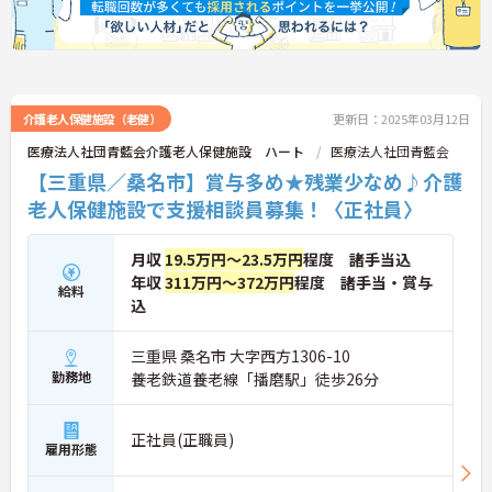
介護老人保健施設（老健）
更新日：2025年03月12日
医療法人社団青藍会介護老人保健施設 ハート
医療法人社団青藍会
【三重県／桑名市】賞与多め★残業少なめ♪介護
老人保健施設で支援相談員募集！〈正社員〉
月収
19.5万円～23.5万円
程度 諸手当込
年収
311万円～372万円
程度 諸手当・賞与
給料
込
三重県 桑名市 大字西方1306-10
勤務地
養老鉄道養老線「播磨駅」徒歩26分
正社員(正職員)
雇用形態