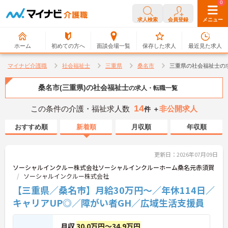
0
0
求人検索
会員登録
メニュー
ホーム
初めての方へ
面談会場一覧
保存した求人
最近見た求人
マイナビ介護職
社会福祉士
三重県
桑名市
三重県の社会福祉士の
桑名市(三重県)の社会福祉士
の求人・転職一覧
14
この条件の介護・福祉求人数
非公開求人
件 ＋
おすすめ順
新着順
月収順
年収順
更新日：2026年07月09日
ソーシャルインクルー株式会社ソーシャルインクルーホーム桑名元赤須賀
ソーシャルインクルー株式会社
【三重県／桑名市】月給30万円～／年休114日／
キャリアUP◎／障がい者GH／広域生活支援員
月収
30.0万円～34.9万円