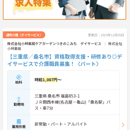
通所介護（デイサービス）
更新日：2025年11月05日
株式会社小林薬局ケアガーデンつきのこみち デイサービス
株式会社
小林薬局
【三重県／桑名市】資格取得支援・研修あり◎デ
イサービスで介護職員募集！〈パート〉
時給
1,087円
～
給料
三重県 桑名市 福島853-1
ＪＲ関西本線(名古屋－亀山)「桑名駅」バ
勤務地
ス・車7分
非常勤・パート・アルバイト
雇用形態