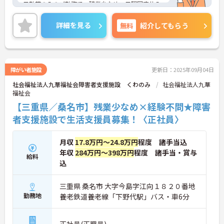
日勤帯のみのご勤務で、残業少なめ、日曜固定休み
ですので、ご家庭やプライベートの時間も大切にし
ながらメリハリをつけて働くことができます。
詳細を見る
無料
紹介してもらう
ご興味をお持ちの方はお気軽にお問い合わせくださ
い。
障がい者施設
更新日：2025年09月04日
社会福祉法人九華福祉会障害者支援施設 くわのみ
社会福祉法人九華
福祉会
【三重県／桑名市】残業少なめ×経験不問★障害
者支援施設で生活支援員募集！〈正社員〉
月収
17.8万円～24.8万円
程度 諸手当込
年収
284万円～398万円
程度 諸手当・賞与
給料
込
三重県 桑名市 大字今島字江向１８２０番地
勤務地
養老鉄道養老線「下野代駅」バス・車6分
正社員(正職員)