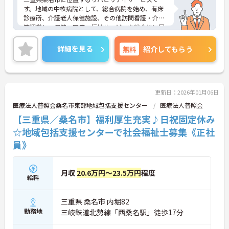
す。地域の中核病院として、総合病院を始め、有床
診療所、介護老人保健施設、その他訪問看護・介護
等運営し、保健・医療・福祉サービスを総合的に展
開しております。
最寄駅から徒歩10分と好立地です。また、マイカー
詳細を見る
無料
紹介してもらう
通勤が可能なため、通勤にとても便利です。
年間休日120日以上！！自分の時間を大切にしたい
方にぴったりです。日曜日が固定でお休みなので、
プライベートの予定が立てやすいです。
ご興味をお持ちの方には詳細の情報や面接のポイン
更新日：2026年01月06日
トをお伝えしますのでお気軽にお問い合わせくださ
医療法人普照会桑名市東部地域包括支援センター
医療法人普照会
いませ。
【三重県／桑名市】福利厚生充実♪日祝固定休み
☆地域包括支援センターで社会福祉士募集《正社
員》
月収
20.6万円～23.5万円
程度
給料
三重県 桑名市 内堀82
勤務地
三岐鉄道北勢線「西桑名駅」徒歩17分