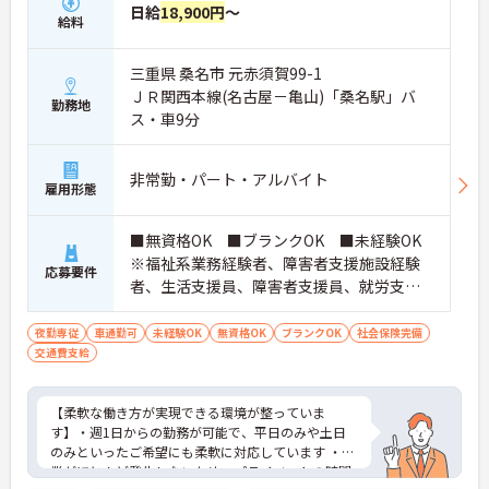
なく長期的なキャリアを築いていただけます。
日給
18,900円
～
給料
・全施設がバリアフリー設計かつ最新設備を備えて
おり、清潔感にあふれた美しい環境です。ハード面
に加え、ソフト面でも「献立の事前決定・レシピ完
三重県 桑名市 元赤須賀99-1
備」により現場の負担が大幅に軽減されています。
ＪＲ関西本線(名古屋－亀山)「桑名駅」バ
ご利用者様の安全性はもちろん、働くスタッフにと
勤務地
ス・車9分
っても身体的負担が少なく、高いモチベーションを
保って業務に集中できます。
非常勤・パート・アルバイト
雇用形態
■無資格OK ■ブランクOK ■未経験OK
※福祉系業務経験者、障害者支援施設経験
応募要件
者、生活支援員、障害者支援員、就労支援
員、生活相談員等の経験歓迎
夜勤専従
車通勤可
未経験OK
無資格OK
ブランクOK
社会保険完備
交通費支給
【柔軟な働き方が実現できる環境が整っていま
す】・週1日からの勤務が可能で、平日のみや土日
のみといったご希望にも柔軟に対応しています ・残
業がほとんど発生しないため、プライベートの時間