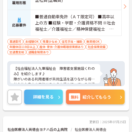
雇用形態
■普通自動車免許（ＡＴ限定可） ■高卒以
上の方 ■経験・学暦・介護資格不問 ※社会
応募要件
福祉士／介護福祉士／精神保健福祉士 い
ずれかの資格がある方賃金優遇
車通勤可
未経験OK
残業少なめ
住宅手当・補助
無資格OK
年間休日110日以上
産休･育休･介護休暇取得実績あり
社会保険完備
交通費支給
退職金制度あり
【社会福祉法人九華福祉会 障害者支援施設くわの
み】を紹介します♪
障がいのある利用者様が共同生活を送りながら将来
社会的な自立を目指せるよう支援を行っている施設
です。就労支援などの活動の他に地域の皆様との交
流や余暇活動も大切にしています。当施設での出会
詳細を見る
無料
紹介してもらう
い、関わり合いの中で自然と笑顔が増えていく、そ
んな環境を目指しています◎
生活支援員としてサポートをお願いします
資格の有無は問いません！未経験の方も歓迎してい
更新日：2025年07月25日
ます♪あなたも「生活支援員」として、利用者様に
社会医療法人尚徳会ヨナハ丘の上病院
社会医療法人尚徳会
寄り添い温かなサポートをお願いします◎