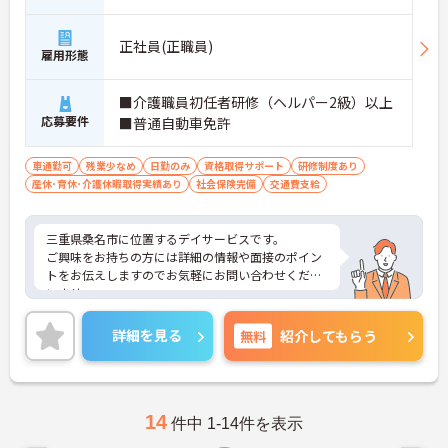
正社員(正職員)
雇用形態
■介護職員初任者研修（ヘルパー2級）以上
応募要件
■普通自動車免許
車通勤可
残業少なめ
日勤のみ
資格取得サポート
研修制度あり
産休･育休･介護休暇取得実績あり
社会保険完備
交通費支給
三重県桑名市に位置するデイサービスです。
ご興味をお持ちの方には詳細の情報や面接のポイン
トをお伝えしますのでお気軽にお問い合わせくださ
いませ。
詳細を見る
無料
紹介してもらう
14
件中 1-14件を表示