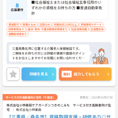
■社会福祉士または社会福祉主事任用のい
ずれかの資格をお持ちの方 ■普通自動車免
応募要件
許
車通勤可
残業少なめ
日勤のみ
年間休日110日以上
資格取得サポート
研修制度あり
産休･育休･介護休暇取得実績あり
社会保険完備
交通費支給
退職金制度あり
三重県桑名市に位置する介護老人保健施設です。
ご興味をお持ちの方には詳細の情報や面接のポイン
トをお伝えしますのでお気軽にお問い合わせくださ
いませ。
詳細を見る
無料
紹介してもらう
サービス付き高齢者向け住宅（サ高住）
更新日：2025年02月27日
株式会社小林薬局ケアガーデンつきのこみち サービス付き高齢者向け住
宅
株式会社小林薬局
【三重県／桑名市】資格取得支援・研修あり◎サ