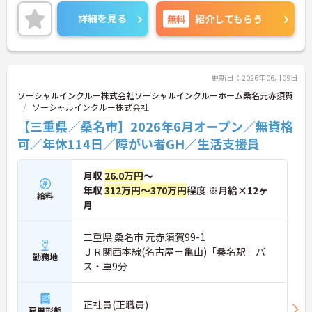
やWワークとの両立がしやすい環境です【現場の負
担を軽減するサポート体制が充実しています】・お
詳細を見る
無料
紹介してもらう
食事の準備には食材の宅配サービスを利用してお
り、献立やレシピが決まっているため安心してお仕
事に取り組んでいただけます・夜間も複数名のスタ
ッフが常駐する人員体制を確保しており、夜間の見
守りや巡回業務も心強い環境です【充実した待遇で
更新日：2026年06月09日
長期的なご就業を後押ししています】 駐車場を完備
ソーシャルインクルー株式会社ソーシャルインクルーホーム桑名元赤須賀
しているためマイカーでのご通勤も可能です・超過
ソーシャルインクルー株式会社
勤務や深夜割増などの手当は1分単位で正確に支給
【三重県／桑名市】2026年6月オープン／無資格
しており、パートの方も年2回の昇給の機会が設け
られています
可／年休114日／障がい者GH／生活支援員
全国に約300施設ほどの障がい者グループホームを
月収
26.0万円
～
展開し、急成長を続けている安定法人です。「住ま
いで困っている障がい者が『0』の社会を創る」と
年収
312万円～370万円
程度 ※月給×12ヶ
給料
いう理念を掲げ、ご利用者様が安心して暮らせる地
月
域社会の実現を目指しています。日中サービス支援
型のホームとして、ご利用者様一人ひとりを尊重し
三重県 桑名市 元赤須賀99-1
た温かい支援を提供しています。グループホーム専
ＪＲ関西本線(名古屋－亀山)「桑名駅」バ
用に設計された新築物件を中心に運営しており、清
勤務地
潔で快適な環境が整っています。入社時の研修をは
ス・車9分
じめ、現場でのOJTやオンライン動画研修など、手
厚い教育体制を整えています。これまで培ってこら
れた福祉業界でのご経験や有資格者としての専門性
正社員(正職員)
雇用形態