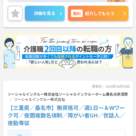
業です。「広域生活支援員」は、車で1時間圏内の複
数施設を横断的に担当し、現場支援とパートスタッ
フのサポートを行うハイクラスなポジションです。
詳細を見る
無料
紹介してもらう
最新設備とバリアフリーが完備され、スタッフの身
体的負担が少なく、広域手当5万円が付与されるこ
とで高い給与水準を実現しています。年間休日114
日の確保や、献立・レシピの完全標準化による業務
効率化など、ワークライフバランスを保ちながら定
年70歳まで長期的に活躍できる制度が盤石に整って
います。複数施設を経験することで培われるマネジ
メント視点は、将来的なエリアマネージャーへのキ
ャリアアップにも直結しており、最新の環境で専門
性を発揮したいプロフェッショナルの方にお勧めで
す。
★おすすめPOINT★
更新日：2026年06月09日
・広域支援員として複数のホームを巡るため、各ホ
ームのパートスタッフの教育やサポートにも携わる
ソーシャルインクルー株式会社ソーシャルインクルーホーム桑名元赤須賀
ことができ、現場の介助業務にとどまらず、施設運
ソーシャルインクルー株式会社
営や人材育成の視点を養うことで、将来のエリアマ
【三重県／桑名市】無資格可／週1日～＆Wワー
ネージャー候補としてのステップアップに直結しま
ク可／夜間複数名体制／障がい者GH／世話人／
す。
・定年70歳、再雇用75歳までという業界屈指の制度
夜勤専従
があり、20代から60代まで幅広い年代が活躍してい
ます。年間休日も114日確保されているため、無理