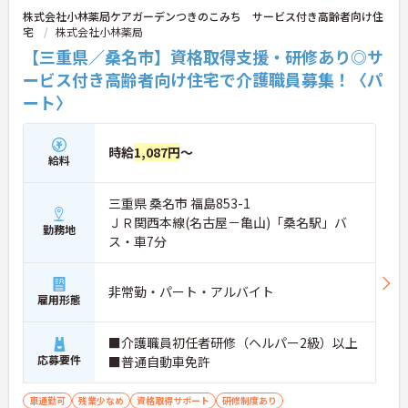
株式会社小林薬局ケアガーデンつきのこみち サービス付き高齢者向け住
宅
株式会社小林薬局
【三重県／桑名市】資格取得支援・研修あり◎サ
ービス付き高齢者向け住宅で介護職員募集！〈パ
ート〉
時給
1,087円
～
給料
三重県 桑名市 福島853-1
ＪＲ関西本線(名古屋－亀山)「桑名駅」バ
勤務地
ス・車7分
非常勤・パート・アルバイト
雇用形態
■介護職員初任者研修（ヘルパー2級）以上
応募要件
■普通自動車免許
車通勤可
残業少なめ
資格取得サポート
研修制度あり