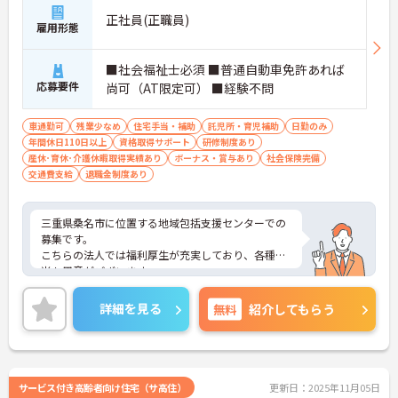
正社員(正職員)
雇用形態
■社会福祉士必須 ■普通自動車免許あれば
応募要件
尚可（AT限定可） ■経験不問
車通勤可
残業少なめ
住宅手当・補助
託児所・育児補助
日勤のみ
年間休日110日以上
資格取得サポート
研修制度あり
産休･育休･介護休暇取得実績あり
ボーナス・賞与あり
社会保険完備
交通費支給
退職金制度あり
三重県桑名市に位置する地域包括支援センターでの
募集です。
こちらの法人では福利厚生が充実しており、各種手
当も用意がございます。
長期的にお仕事を続けたい方におすすめです♪
ご興味のある方は、ご面接のポイントをお伝えしま
詳細を見る
無料
紹介してもらう
すので、お気軽にお問い合わせください。
サービス付き高齢者向け住宅（サ高住）
更新日：2025年11月05日