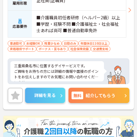
正社員(正職員)
雇用形態
■介護職員初任者研修（ヘルパー2級）以上
■学歴・経験不問 ■介護福祉士・社会福祉
応募要件
士あれば尚可 ■普通自動車免許
車通勤可
未経験OK
残業少なめ
日勤のみ
年間休日110日以上
資格取得サポート
ボーナス・賞与あり
社会保険完備
交通費支給
三重県桑名市に位置するデイサービスです。
ご興味をお持ちの方には詳細の情報や面接のポイン
トをお伝えしますのでお気軽にお問い合わせくださ
いませ。
詳細を見る
無料
紹介してもらう